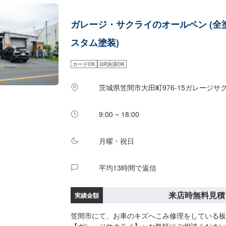
ご要望に併せて中古部品も準備できるのでなんて
す。<お客様のご予算やご希望の時間に応じてプ
ガレージ・サクライのオールペン (全
安く済ませたい…★お時間があまり取れない…な
にどうぞ！【1】オファーにてお問い合わせ【2
スタム塗装)
積りにご納得いただければ作業開始【4】仕上がり次
について-----納期は通常1ヶ月程度で納車となり
カードOK
QR決済OK
前後する場合がございます。予めご了承ください。-
----代車をご用意しています。お車の作業中は
茨城県笠間市大田町976‐15ガレージサ
い。※代車の燃料代はお客様にご負担いただいており
店時の注意、受付方法-----入庫の際はお気をつ
駐車スペースは事務所前の空いているスペースに
9:00 ~ 18:00
受付はスタッフへ「メンテモで予約しました」と
案内いたします。【定休日・営業時間】定休日：
月曜・祝日
のみ休み）営業時間：9:00~18:00
平均13時間で返信
来店時無料見積
実績金額
笠間市にて、お車のキズへこみ修理をしている板
【ガレージサクライ】へお気軽にご相談ください