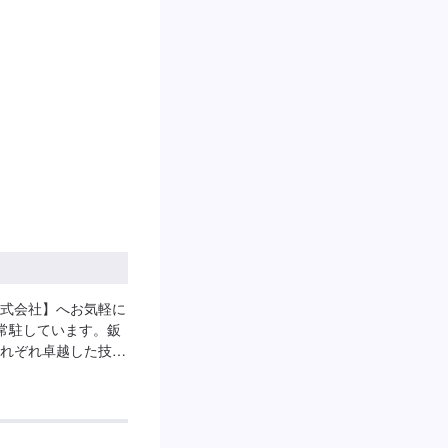
定休日・営業時間】
18:00
式会社】へお気軽に
が常駐しています。鈑
れぞれ卓越した技術
。◾万全のアフター
せて頂いておりま
す。◾土・日・祝も
できます！お客様の