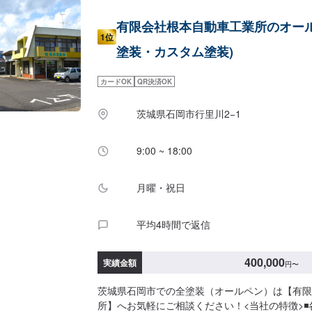
有限会社根本自動車工業所のオール
1位
塗装・カスタム塗装)
カードOK
QR決済OK
茨城県石岡市行里川2−1
9:00 ~ 18:00
月曜・祝日
平均4時間で返信
400,000
実績金額
円
〜
茨城県石岡市での全塗装（オールペン）は【有限
所】へお気軽にご相談ください！<当社の特徴>