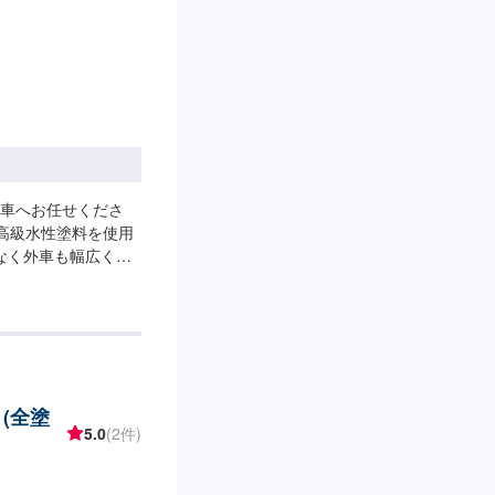
車へお任せくださ
！高級水性塗料を使用
なく外車も幅広く対
備工場！どんなこと
時間に応じてプラン
まり取れない…など
お問い合わせ【2】お
開始【4】仕上がり次
用意しています。お車の
(全塗
はお客様にご負担い
5.0
(2件)
-----入庫の際はお
所前の空いているス
メンテモで予約しま