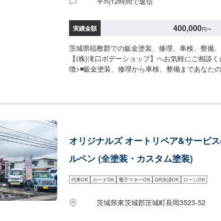
平均12時間で返信
400,000
実績金額
円
〜
茨城県稲敷郡での鈑金塗装、修理、車検、整備、
【(株)滝口ボデーショップ】へお気軽にご相談く
徴>◾鈑金塗装、修理から車検、整備まであなた
ポート。「ワンストップ」対応が『滝口ボデーシ
み。幅広いサービスメニューで、どんな内容のご
ります。車種を問わず、お車の事ならなんでもお
い。◾プロの熟練の技が納得の仕上がりをお約束
ェッショナルたちが、その持てる力の最大限を、
ます。ディーラーと比べても遜色ない技術力から
オリジナルズ オートリペア&サービ
の絶対の自信。とにかく安心してお任せください
応じたパーソナルメニューを提案！>「技術的な
ルペン (全塗装・カスタム塗装)
もちろん、お客様目線での最善のメニューと車輌
げない処理をいかに提案できるか。」それが「サ
代車OK
カードOK
電子マネーOK
QR決済OK
ローンOK
プライド。お客様それぞれのニーズや条件に確実
わります。【1】オファーにてお問い合わせ【2
茨城県東茨城郡茨城町長岡3523-52
積りにご納得いただければ作業開始【4】仕上がり次
について-----納期は要相談となります。納期は