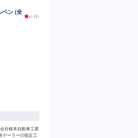
ペン (全
-
(-件)
会社根本自動車工業
◾各デーラーの指定工