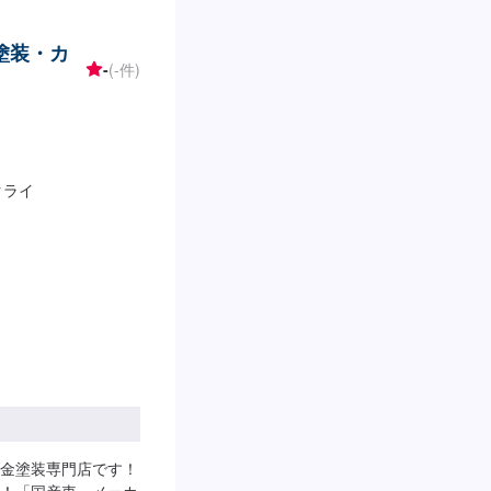
いっても低価格で
ランをご提案！>★お
塗装・カ
どのご相談もお気軽
-
(-件)
】お見積り【3】お見
第納車-----納期
ます。(要相談)納期は
----代車について-
代車をご利用くださ
クライ
ます。-----ご来
けてお越しください。
駐車してください。
お伝えください。ご
年中無休（大型連休
金塗装専門店です！
！「国産車」メーカ