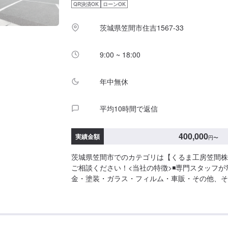
QR決済OK
ローンOK
した」とお伝えください。ご案内いたします。【
定休日：日曜日、第２土曜日、祝日営業時間：8:30~
茨城県笠間市住吉1567-33
9:00 ~ 18:00
年中無休
平均10時間で返信
400,000
実績金額
円
〜
茨城県笠間市でのカテゴリは【くるま工房笠間株
ご相談ください！<当社の特徴>◾専門スタッフ
金・塗装・ガラス・フィルム・車販・その他、そ
をもつ専門スタッフが２人１組で対応いたします
ケアをいたします。修理後に永久保証書を発行さ
す。お客様がそのお車を乗っている間は保証しま
営業してるのでお客様がお休みでも見積・修理が