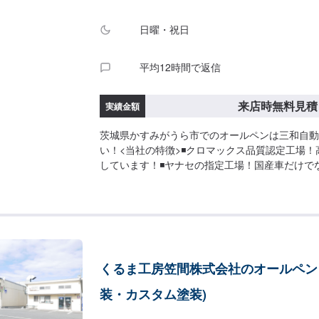
日曜・祝日
平均12時間で返信
来店時無料見積
実績金額
茨城県かすみがうら市でのオールペンは三和自動
い！<当社の特徴>◾クロマックス品質認定工場
しています！◾ヤナセの指定工場！国産車だけで
応いたします！◾かすみがうら市の老舗自動車整
でもご相談下さい！<お客様のご予算やご希望の
をご提案！>★お安く済ませたい…★お時間があ
のご相談もお気軽にどうぞ！【1】オファーにて
見積り【3】お見積りにご納得いただければ作業
第納車-----代車について-----無料の代車をご
くるま工房笠間株式会社のオールペン 
作業中は代車をご利用ください。※代車の燃料代
ただいております。-----ご来店時の注意、受付方法
装・カスタム塗装)
気をつけてお越しください。駐車スペースは事務
ペースに駐車してください。受付はスタッフへ「