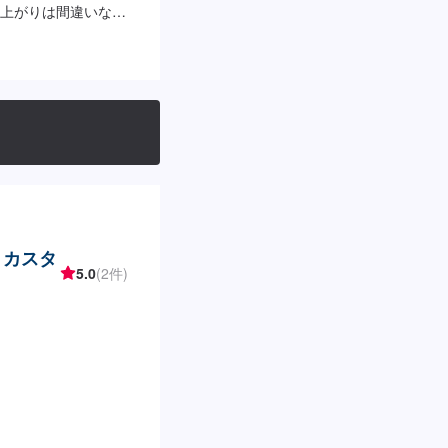
上がりは間違いなし
定工場にもなってい
る物は直します、し
お客様の意見を聞き
客様のご予算やご希
ませたい…★お時間
ぞ！【1】オファー
にご納得いただければ
-----代車をご用意し
。※代車の燃料代は
店時の注意、受付方法-
駐車スペースは事務所
・カスタ
付はスタッフへ「メ
5.0
(2件)
内いたします。【定
00~18:00