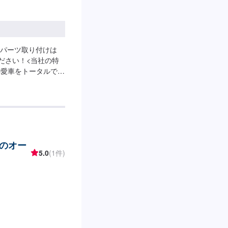
パーツ取り付けは
ださい！<当社の特
の愛車をトータルでサ
ョップ』の最大の強
相談もトータルで承
問い合わせくださ
。鈑金塗装のプロフ
お客様の愛車に注ぎ
生まれる修理品質へ
スのオー
。<ご希望と条件に
5.0
(1件)
クオリティの提供は
価値をできる限り下
ービス業」としての
に応えることにこだ
】お見積り【3】お見
第納車-----納期
前後する場合がござい