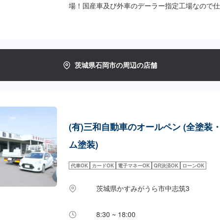
場！国産車及び外車のデーラー指定工場なので仕
◾損保会社の指定工場！いくつかの損保会社の指
ます◾むやみな部品交換はしません！板金で直せ
かし新品部品に交換して欲しい時は交換します、
ながら、色々なご提案をさせていただきます<お
望の時間に応じてプランをご提案！>★お安く済
茨城県石岡市の周辺の店舗
があまり取れない…などのご相談もお気軽にどう
にてお問い合わせ【2】お見積り【3】お見積り
作業開始【4】仕上がり次第納車-----代車について
ています。お車の作業中は代車をご利用ください
お客様にご負担いただいております。-----ご来
----入庫の際はお気をつけてお越しください。
(有)三和自動車のオールペン (全塗装
前の空いているスペースに駐車してください。受
ンテモで予約しました」とお伝えください。ご案
ム塗装)
休日・営業時間】定休日：月曜日、祝日営業時間：9:
代車OK
カードOK
電子マネーOK
QR決済OK
ローンOK
茨城県かすみがうら市中志筑3
8:30 ~ 18:00