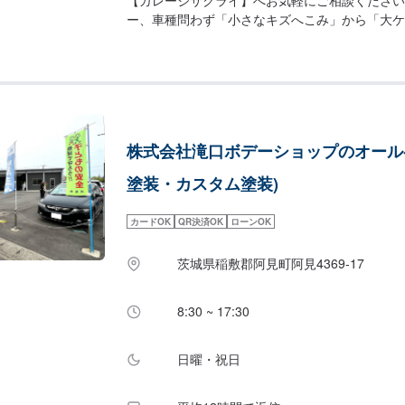
ー、車種問わず「小さなキズへこみ」から「大ケ
までたくさんのお車を修理しています。ご来店、
ります(^^)！<お客様のご予算やご希望の時間
案！>★お安く済ませたい…★お時間があまり取
談もお気軽にどうぞ！【1】オファーにてお問い
【3】お見積りにご納得いただければ作業開始【
車-----納期について-----納期は要相談となり
株式会社滝口ボデーショップのオールペ
合がございます。予めご了承ください。-----ご
法-----入庫の際はお気をつけてお越しください
塗装・カスタム塗装)
ージ前の空いているスペースに駐車してください
「メンテモで予約しました」とお伝えください。
カードOK
QR決済OK
ローンOK
【定休日・営業時間】定休日：月曜日、第2日曜
日・ＧＷ・お盆・年末年始営業時間：9:00~18:0
茨城県稲敷郡阿見町阿見4369-17
8:30 ~ 17:30
日曜・祝日