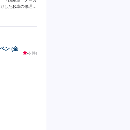
ガしたお車の修理」
お電話お待ちしてお
に応じてプランをご提
れない…などのご相
合わせ【2】お見積り
4】仕上がり次第納
ます。納期は前後する場
ン (全
来店時の注意、受付方
-
(-件)
。駐車スペースはガレ
。受付はスタッフへ
ご案内いたします。
日、第4日曜日・祝
0