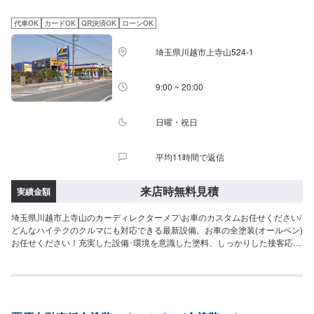
の皆さんのピットワーカーにおまかせください。『代車について』代車をご
用意しています。お車の作業中は代車をご利用ください。※代車の燃料代はお
代車OK
カードOK
QR決済OK
ローンOK
客様にご負担いただいております。『営業時間・定休日』営業時間：8:30〜
18:00定休日：日・祝・第一月曜古いクルマをはじめ、オリジナルの塗装色も
埼玉県川越市上寺山524-1
しっかり色合わせを実施いたします。大切なクルマの修理も安心してご利用
いただけます。
9:00 ~ 20:00
日曜・祝日
平均11時間で返信
来店時無料見積
実績金額
埼玉県川越市上寺山のカーディレクターメフ\お車のカスタムお任せください/
どんなハイテクのクルマにも対応できる最新設備。お車の全塗装(オールペン)
お任せください！充実した設備･環境を意識した塗料、しっかりした接客応対
をいたします！まずはお気軽にご相談ください。【パーツについて】パーツ
の持ち込み・ご購入も可能です。ご希望のお客様は車種情報と、持ち込み・
ご購入希望の旨をオファー備考欄にご記載ください。【代車について】作業
中は代車の貸し出しが可能です。※燃料代はお客様負担となります【営業時
間・定休日】営業時間:9:00〜20:00定休日