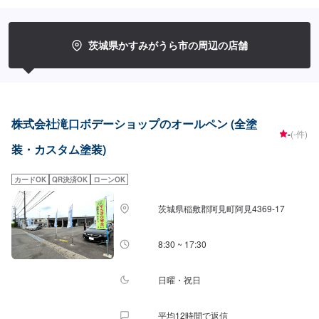
やご希望の時間に応じてプランをご提案！>★お安く済ませたい…★お時間が
あまり取れない…などのご相談もお気軽にどうぞ！【1】オファーにてお問い
合わせ【2】お見積り【3】お見積りにご納得いただければ作業開始【4】仕
上がり次第納車-----代車について-----無料の代車をご用意しています。お車の
茨城県かすみがうら市の周辺の店舗
作業中は代車をご利用ください。※代車の燃料代はお客様にご負担いただいて
おります。-----ご来店時の注意、受付方法-----入庫の際はお気をつけてお越し
ください。駐車スペースは事務所前の空いているスペースに駐車してくださ
い。受付はスタッフへ「メンテモで予約しました」とお伝えください。ご案
内いたします。【定休日・営業時間】定休日：日曜日、第２土曜日、祝日営
業時間：8:30~18:00
株式会社滝口ボデーショップのオールペン (全塗
-
(-件)
装・カスタム塗装)
カードOK
QR決済OK
ローンOK
茨城県稲敷郡阿見町阿見4369-17
8:30 ~ 17:30
日曜・祝日
平均12時間で返信