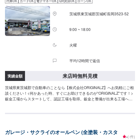
代車OK
カードOK
電子マネーOK
QR決済OK
ローンOK
車の作業中は代車をご利用ください。※代車の燃料代はお客様にご負担いただ
いております。-----ご来店時の注意、受付方法-----入庫の際はお気をつけてお
茨城県東茨城郡茨城町長岡3523-52
越しください。駐車スペースは事務所前の空いているスペースに駐車してく
ださい。受付はスタッフへ「メンテモで予約しました」とお伝えください。
ご案内いたします。【定休日・営業時間】定休日：年中無休（大型連休のみ
9:00 ~ 18:00
休み）営業時間：9:00~18:00
火曜
平均12時間で返信
来店時無料見積
実績金額
茨城県東茨城郡で自動車のことなら【株式会社ORIGINALZ】へお気軽にご相
談ください！<何かあった時、すぐにお助けできるのが“ORIGINALZ”です！>
鈑金工場からスタートして、認証工場を取得。鈑金と整備が出来る工場へと
変わりました。全ては【笑顔の為に】をモットーにしており、お客様のご相
談は絶対に妥協をしないプロの自信と技術で全力で対応させていただきま
す。信頼と安心をお届けし、最後には笑顔になっていただけるよう努めま
す。今現在も特定整備工場として、ブレーキサポートのエーミングなどの技
術向上を目指しております。そこから、新車のエブリイやジムニーなどのカ
ガレージ・サクライのオールペン (全塗装・カスタ
スタムなどにも力を入れ、工場での一貫作業として今までのノウハウを生か
-
(-件)
しております。当店はただ車を修理したり販売するだけでなく、お客様に何