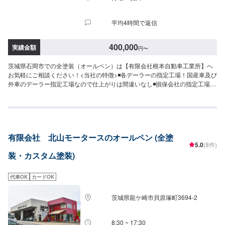
平均4時間で返信
400,000
実績金額
円
〜
茨城県石岡市での全塗装（オールペン）は【有限会社根本自動車工業所】へ
お気軽にご相談ください！<当社の特徴>◾各デーラーの指定工場！国産車及び
外車のデーラー指定工場なので仕上がりは間違いなし◾損保会社の指定工場！
いくつかの損保会社の指定工場にもなっています◾むやみな部品交換はしませ
ん！板金で直せる物は直します、しかし新品部品に交換して欲しい時は交換
します、お客様の意見を聞きながら、色々なご提案をさせていただきます<お
客様のご予算やご希望の時間に応じてプランをご提案！>★お安く済ませた
い…★お時間があまり取れない…などのご相談もお気軽にどうぞ！【1】オフ
有限会社 北山モータースのオールペン (全塗
ァーにてお問い合わせ【2】お見積り【3】お見積りにご納得いただければ作
5.0
(8件)
業開始【4】仕上がり次第納車-----代車について-----代車をご用意していま
装・カスタム塗装)
す。お車の作業中は代車をご利用ください。※代車の燃料代はお客様にご負担
いただいております。-----ご来店時の注意、受付方法-----入庫の際はお気をつ
けてお越しください。駐車スペースは事務所前の空いているスペースに駐車
代車OK
カードOK
してください。受付はスタッフへ「メンテモで予約しました」とお伝えくだ
さい。ご案内いたします。【定休日・営業時間】定休日：月曜日、祝日営業
茨城県龍ケ崎市貝原塚町3694-2
時間：9:00~18:00
8:30 ~ 17:30