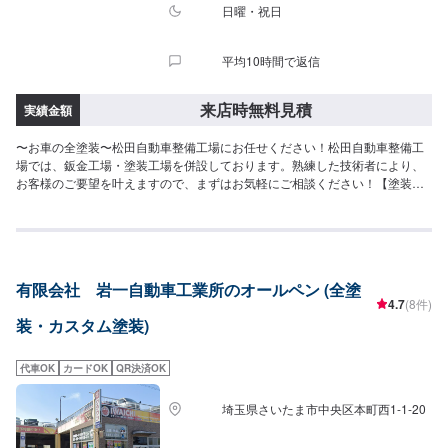
日曜・祝日
平均10時間で返信
来店時無料見積
実績金額
〜お車の全塗装〜松田自動車整備工場にお任せください！松田自動車整備工
場では、鈑金工場・塗装工場を併設しております。熟練した技術者により、
お客様のご要望を叶えますので、まずはお気軽にご相談ください！【塗装ブ
ースのこだわり】塗装ブースは、プッシュプル型塗装ブースを導入。箱型ブ
ースにて吸気・排気をコントロールし、より正圧を保ちます。外のほこり
や、空気中の余分な塗料の粒子の付着を防ぎ、より精度の高い仕上がりを実
現します。また、側面も含む均等な照明により常にムラのない塗装面の乾燥
も可能となります。乾燥もブース内で行う為、移動時にホコリが付着すると
有限会社 岩一自動車工業所のオールペン (全塗
いったこともありません。【塗料へのこだわり】松田自動車整備工場では、
4.7
(8件)
より美しい仕上がりを実現するために、ベンツ等の高級車に使われるデュポ
装・カスタム塗装)
ンの自動車塗料を使用しております。デュポン社はグローバルNo.1の自動車
補修塗料メーカーです。【代車について】代車の無料貸し出しサービスがご
ざいますので、ご希望の方はお申し付けください。※燃料代はお客様負担とな
代車OK
カードOK
QR決済OK
ります。※状況により貸出できかねる場合がございます。【パーツについて】
パーツ持ち込み・販売可能！持ち込み希望の方▶️オファーにてお車とパーツ
埼玉県さいたま市中央区本町西1-1-20
の詳細をお送りください。ご購入希望の方▶️オファーにて車種情報をお送り
ください。