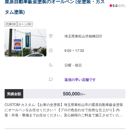
栗原自動車鈑金塗装のオールペン (全塗装・カス
5.0
(4件)
タム塗装)
代車OK
ローンOK
埼玉県東松山市柏崎223
9:00 ~ 17:30
日曜・祝日
返信の早い店舗です
500,000
実績金額
円
〜
CUSTOM-カスタム-【お車の全塗装】埼玉県東松山市の栗原自動車鈑金塗装
にオールペンをお任せください！【プロの色合わせで自然な仕上がり】内
装・外装・整備までお任せください。安心納得のご料金で施工させていただ
きます！大切なお車を栗原自動車さんへお任せしてよかったと思ってもらえ
るよう「親切・丁寧・誠意」をモットーに日々対応させていただいておりま