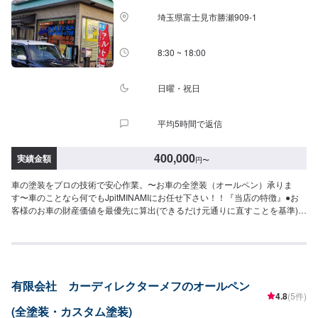
日・営業時間】定休日：不定休日曜日はお問い合わせください。営業時間：
埼玉県富士見市勝瀬909‐1
9:00~18:00
8:30 ~ 18:00
日曜・祝日
平均5時間で返信
400,000
実績金額
円
〜
車の塗装をプロの技術で安心作業。〜お車の全塗装（オールペン）承りま
す〜車のことなら何でもJpitMINAMIにお任せ下さい！！『当店の特徴』●お
客様のお車の財産価値を最優先に算出(できるだけ元通りに直すことを基準)●
ご要望に合わせて省略可能な作業を減らします！●キズへこみ専門店ならでは
の技術で、しっかり対応！『お客様のご要望をお聞かせください！』✔️ご要
望に合わせてリサイクルパーツの使用も可能！⭕️✔️コンピュータで色分析！
✔️微妙な色は熟練の職人によって調整を行なっています【1】オファーにてお
問い合わせ【2】お見積り【3】お見積りにご納得いただければ作業開始
有限会社 カーディレクターメフのオールペン
【4】仕上がり次第納車『パーツ持ち込みOK！⭕️』欲しくて買ったけどうま
4.8
(5件)
く付けられない、そんなご経験はありませんか？ジェイピットミナミでは、
(全塗装・カスタム塗装)
ネットでご購入いただいたパーツを取り付けることが可能です。クルマ好き