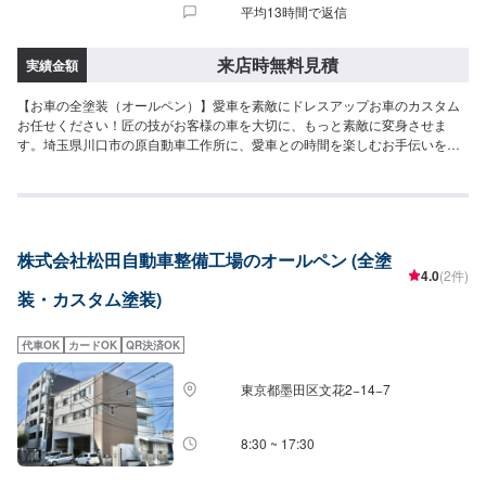
平均13時間で返信
来店時無料見積
実績金額
【お車の全塗装（オールペン）】愛車を素敵にドレスアップお車のカスタム
お任せください！匠の技がお客様の車を大切に、もっと素敵に変身させま
す。埼玉県川口市の原自動車工作所に、愛車との時間を楽しむお手伝いをさ
せて下さい。【オールペイントなら当社にお任せ！】旧車はサビはもちろん
再修理箇所も多く手間もかかりますが、その下処理をしっかり作業すること
で仕上がりに差が出ます。また専用塗装ブースでゴミをシャットアウトした
環境で焼付けるため仕上がりが違います。お客様の大切にしているお車なの
で当然こだわりをお持ちですよね。しっかりと打ち合わせを行い作業いたし
株式会社松田自動車整備工場のオールペン (全塗
ます。オールペンはもちろんレストア・カスタムでお悩みの方は当社にご相
4.0
(2件)
談ください。【オールペン施工事例】●スバル360●シトロエンBX●S2000●イ
装・カスタム塗装)
ンテグラTYPE-R●FIAT600【パーツ持ち込み可能】持ち込みパーツの対応も
いたします。※パーツの不備などにより、取り付けができなかった場合でも、
動作確認などで発生した工賃をご請求させていただきますので、あらかじめ
代車OK
カードOK
QR決済OK
ご了承ください。【代車について】無料代車（無保険時）を24台ご用意して
おります。燃料代はお客さま負担となりますので、ご了承ください。【営業
東京都墨田区文花2−14−7
時間・定休日】営業時間：8:30〜17:30定休日：日・祝・第一、第三月曜日
8:30 ~ 17:30