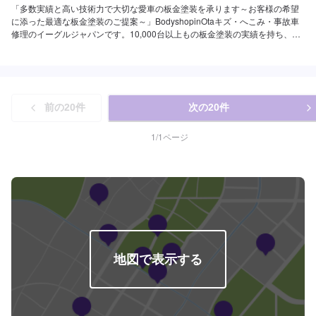
「多数実績と高い技術力で大切な愛車の板金塗装を承ります～お客様の希望
に添った最適な板金塗装のご提案～」BodyshopinOtaキズ・へこみ・事故車
修理のイーグルジャパンです。10,000台以上もの板金塗装の実績を持ち、太
田市や太田市周辺の多くのお客様のお車の修理を行い、多くのお客様から感
謝とお喜びの声を頂いております。ご依頼を受けたお車は、1台1台それぞれ
にお客様の大切な思い出を乗せた日常を彩る大切な相棒であり、熟練の職人
が一つひとつの工程を丁寧に愛情をもって作業を行っております。お客様の
｢なるべく費用を抑えて修理をしたい｣というご要望に対しても、最大限尊重
前の
20
件
次の
20
件
した上で、長年培った技術力を駆使して最適な方法のご提案をさせていただ
きます。スバル車に関しましては他社様でお断りされる様な内容でも承って
います。ぜひ、お問い合わせください！--------------------------------------------------
1
/
1
ページ
【1】オファーにてお問い合わせ【2】お見積り【3】お見積りにご納得いた
だければ作業開始【4】仕上がり次第納車-----納期について-----納期につきま
しては、車種や塗装内容により決定いたします。予め、ご了承ください。-----
パーツ持ち込みについて-----パーツの持ち込み可能です。オファーにて詳細を
お願い致します。-----代車について-----無料の代車をご用意しています。お車
の作業中は代車をご利用ください。※代車の燃料代はお客様にご負担いただい
ております。-----ご来店時の注意、受付方法-----当工場は竹のくら様を過ぎ左
手にMMM様の看板がある所を右折していただければ工場があります。旗竿地
の為、分かりにくい場合がございます。ご不明な場合はお電話いただければ
地図で表示する
と思います。入庫の際はお気をつけてお越しください。駐車スペースは事務
所前の空いているスペースに駐車してください。受付はスタッフへ「メンテ
モで予約しました」とお伝えください。ご案内いたします。【定休日・営業
時間】定休日：日曜日、祝日営業時間：9:00~18:00