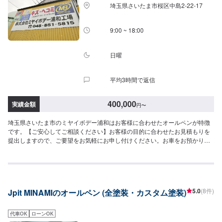
埼玉県さいたま市桜区中島2-22-17
9:00 ~ 18:00
日曜
平均3時間で返信
400,000
実績金額
円
〜
埼玉県さいたま市のミヤイボデー浦和はお客様に合わせたオールペンが特徴
です。【ご安心してご相談ください】お客様の目的に合わせたお見積もりを
提出しますので、ご要望をお気軽にお申し付けください。お車をお預かりし
て、独自の判断で作業をするようなことは一切ございません。お客様お一人
おひとりのカーライフに合わせた細かいお見積もりを作成いたします。お車
のことでご不明な点や、不安な点はしっかり伺い、丁寧に説明させていただ
きますので、ご安心してご相談ください。【作業の流れ】【1】お問い合わせ
【2】車の確認・お見積もりの作成【3】車のお預かり【4】修理開始【5】修
5.0
(8件)
Jpit MINAMIのオールペン (全塗装・カスタム塗装)
理終了・お支払い【6】アフターサポート【代車について】作業中にお車が必
要なお客様には、代車をお出しすることもできますので事前にご相談くださ
い。代車は、ご希望の車種がお選びいただけ、ほぼすべてにETC、ナビが付
代車OK
ローンOK
いております。※代車の燃料代はお客様にご負担いただいております。【定休