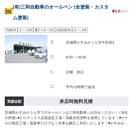
(有)三和自動車のオールペン (全塗装・カスタ
1位
5.0
(2件)
ム塗装)
代車OK
カードOK
電子マネーOK
QR決済OK
ローンOK
茨城県かすみがうら市中志筑3
8:30 ~ 18:00
日曜・祝日
平均12時間で返信
来店時無料見積
実績金額
茨城県かすみがうら市でのオールペンは三和自動車へお任せください！<当社
の特徴>◾クロマックス品質認定工場！高級水性塗料を使用しています！◾ヤナ
セの指定工場！国産車だけでなく外車も幅広く対応いたします！◾かすみがう
ら市の老舗自動車整備工場！どんなことでもご相談下さい！<お客様のご予算