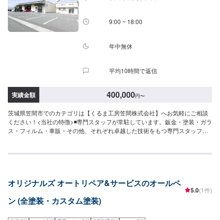
9:00 ~ 18:00
年中無休
平均10時間で返信
400,000
実績金額
円
〜
茨城県笠間市でのカテゴリは【くるま工房笠間株式会社】へお気軽にご相談
ください！<当社の特徴>◾専門スタッフが常駐しています。鈑金・塗装・ガラ
ス・フィルム・車販・その他、それぞれ卓越した技術をもつ専門スタッフが
２人１組で対応いたします。◾万全のアフターケアをいたします。修理後に永
久保証書を発行させて頂いております。お客様がそのお車を乗っている間は
保証します。◾土・日・祝も営業してるのでお客様がお休みでも見積・修理が
できます！お客様のご要望に併せて中古部品も準備できるのでなんていって
も低価格です。<お客様のご予算やご希望の時間に応じてプランをご提案！
オリジナルズ オートリペア&サービスのオールペ
>★お安く済ませたい…★お時間があまり取れない…などのご相談もお気軽に
5.0
(1件)
どうぞ！【1】オファーにてお問い合わせ【2】お見積り【3】お見積りにご
ン (全塗装・カスタム塗装)
納得いただければ作業開始【4】仕上がり次第納車-----納期について-----納期
は通常1ヶ月程度で納車となります。(要相談)納期は前後する場合がございま
す。予めご了承ください。-----代車について-----代車をご用意しています。お