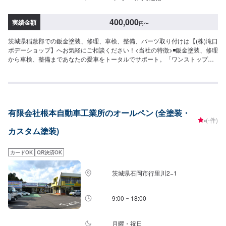
400,000
実績金額
円
〜
茨城県稲敷郡での鈑金塗装、修理、車検、整備、パーツ取り付けは【(株)滝口
ボデーショップ】へお気軽にご相談ください！<当社の特徴>◾鈑金塗装、修理
から車検、整備まであなたの愛車をトータルでサポート。「ワンストップ」
対応が『滝口ボデーショップ』の最大の強み。幅広いサービスメニューで、
どんな内容のご相談もトータルで承ります。車種を問わず、お車の事ならな
んでもお問い合わせください。◾プロの熟練の技が納得の仕上がりをお約束。
鈑金塗装のプロフェッショナルたちが、その持てる力の最大限を、お客様の
愛車に注ぎます。ディーラーと比べても遜色ない技術力から生まれる修理品
有限会社根本自動車工業所のオールペン (全塗装・
質への絶対の自信。とにかく安心してお任せください。<ご希望と条件に応じ
-
(-件)
たパーソナルメニューを提案！>「技術的なクオリティの提供はもちろん、お
カスタム塗装)
客様目線での最善のメニューと車輌価値をできる限り下げない処理をいかに
提案できるか。」それが「サービス業」としてのプライド。お客様それぞれ
のニーズや条件に確実に応えることにこだわります。【1】オファーにてお問
カードOK
QR決済OK
い合わせ【2】お見積り【3】お見積りにご納得いただければ作業開始【4】
仕上がり次第納車-----納期について-----納期は要相談となります。納期は前後
茨城県石岡市行里川2−1
する場合がございます。予めご了承ください。-----ご来店時の注意、受付方
法-----入庫の際はお気をつけてお越しください。駐車スペースは事務所前の空
いているスペースに駐車してください。受付はスタッフへ「メンテモで予約
9:00 ~ 18:00
しました」とお伝えください。ご案内いたします。【定休日・営業時間】定
休日：日曜日祝日第二土曜日営業時間：8:30~17:30
月曜・祝日