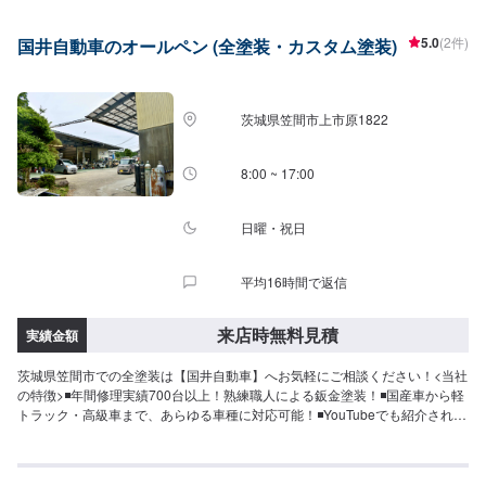
い合わせ【2】お見積り【3】お見積りにご納得いただければ作業開始【4】
仕上がり次第納車-----納期について-----納期は要相談となります。納期は前後
5.0
(2件)
国井自動車のオールペン (全塗装・カスタム塗装)
する場合がございます。予めご了承ください。-----ご来店時の注意、受付方
法-----入庫の際はお気をつけてお越しください。駐車スペースはガレージ前の
空いているスペースに駐車してください。受付はスタッフへ「メンテモで予
約しました」とお伝えください。ご案内いたします。【定休日・営業時間】
茨城県笠間市上市原1822
定休日：月曜日、第2日曜日、第4日曜日・祝日・ＧＷ・お盆・年末年始営業
時間：9:00~18:00
8:00 ~ 17:00
日曜・祝日
平均16時間で返信
来店時無料見積
実績金額
茨城県笠間市での全塗装は【国井自動車】へお気軽にご相談ください！<当社
の特徴>◾年間修理実績700台以上！熟練職人による鈑金塗装！◾国産車から軽
トラック・高級車まで、あらゆる車種に対応可能！◾YouTubeでも紹介された
ホイールアライメントの設備も完備！<お客様のご予算やご希望の時間に応じ
てプランをご提案！>★お安く済ませたい…★お時間があまり取れない…など
のご相談もお気軽にどうぞ！【1】オファーにてお問い合わせ【2】お見積り