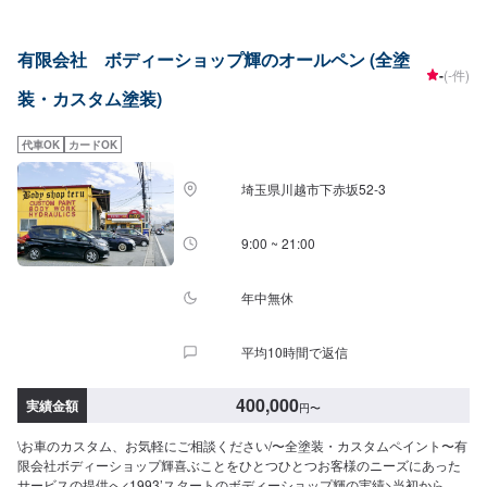
す。専門の鈑金・塗装では、高い技術で満足な仕上がりを常にご提供できる
よう研鑽努力し、安心運転のための整備・修理、車をもっと楽しむためのレ
ストアやカスタムなどのサービスもご提供しております。保険代理店業務に
有限会社 ボディーショップ輝のオールペン (全塗
も力を入れ、お客様のカーライフを幅広く支えてまいります。オイル交換や
-
(-件)
車検、タイヤ交換などの基本的な車のメンテナンスも承っておりますのでお
装・カスタム塗装)
困りの際はお気軽にご相談ください！
代車OK
カードOK
埼玉県川越市下赤坂52‐3
9:00 ~ 21:00
年中無休
平均10時間で返信
400,000
実績金額
円
〜
\お車のカスタム、お気軽にご相談ください/〜全塗装・カスタムペイント〜有
限会社ボディーショップ輝喜ぶことをひとつひとつお客様のニーズにあった
サービスの提供へ<1993’スタートのボディーショップ輝の実績>当初からカ