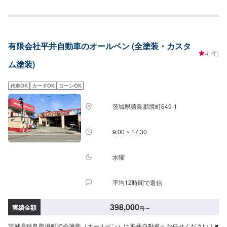
お車の鈑金は福田自動車にお任せ下さい。福田自動車では、キズや破損状況
に合わせて最適な修理方法をご提案します。お客様のご要望・ご予算をお聞
きし、最適な施工方法をご提案しますので、お気軽にお問い合わせ下さい。
【1】オファーにてお問い合わせ【2】お見積り【3】お見積りにご納得いた
だければ作業開始【4】仕上がり次第納車-----納期について-----納期は要相談
有限会社平井自動車のオールペン (全塗装・カスタ
となります。納期は前後する場合がございます。予めご了承ください。-----代
-
(-件)
車について-----代車をご用意しています。お車の作業中は代車をご利用くださ
ム塗装)
い。※代車の燃料代はお客様にご負担いただいております。-----ご来店時の注
意、受付方法-----入庫の際はお気をつけてお越しください。駐車スペースは事
務所前の空いているスペースに駐車してください。受付はスタッフへ「メン
代車OK
カードOK
ローンOK
テモで予約しました」とお伝えください。ご案内いたします。【定休日・営
業時間】定休日：日曜、祝日営業時間：8:00~18:00
茨城県猿島郡境町649-1
9:00 ~ 17:30
水曜
平均12時間で返信
398,000
実績金額
円
〜
茨城県猿島郡境町で全塗装（オールペン）は平井自動車へお任せください！◾