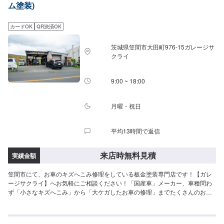
ム塗装)
かあった時にすぐに駆け付け、相談に乗り、対応から解決まで導くことがで
きるお店です。更にトータルサービスを提供することが可能ですので、「車
の身近な相談役」として、お困りの際はお気軽にご相談ください。【1】オフ
カードOK
QR決済OK
ァーにてお問い合わせ【2】お見積り【3】お見積りにご納得いただければ作
業開始【4】仕上がり次第納車-----納期について-----納期は要相談となりま
茨城県笠間市大田町976‐15ガレージサ
す。納期は前後する場合がございます。予めご了承ください。-----代車につい
クライ
て-----代車をご用意しています。お車の作業中は代車をご利用ください。※代
車の燃料代はお客様にご負担いただいております。-----ご来店時の注意、受付
方法-----お客様をお待たせしないために、お越しの際は一度お電話いただけま
9:00 ~ 18:00
すよう願います。ご来店時にはお客様用駐車場にお停めください。受付はス
タッフへ「メンテモで予約しました」とお伝えください。ご案内いたしま
す。【定休日・営業時間】定休日：火曜日、第二第四月曜日営業時間：
月曜・祝日
9:00~18:00
平均13時間で返信
来店時無料見積
実績金額
笠間市にて、お車のキズへこみ修理をしている板金塗装専門店です！【ガレ
ージサクライ】へお気軽にご相談ください！「国産車」メーカー、車種問わ
ず「小さなキズへこみ」から「大ケガしたお車の修理」までたくさんのお車
を修理しています。ご来店、お電話お待ちしております(^^)！<お客様のご予
算やご希望の時間に応じてプランをご提案！>★お安く済ませたい…★お時間
があまり取れない…などのご相談もお気軽にどうぞ！【1】オファーにてお問