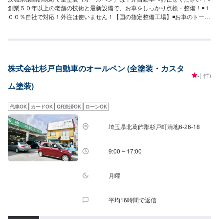
創業５０年以上の老舗の技術と最新設備で、お車をしっかり点検・整備！◾１
００％自社で対応！外注は使いません！【国の指定整備工場】◾お車のトータ
ルサポート！どんなことでもご相談下さい！★ハンドルを少し曲げないと車
がまっすぐ走らない…★タイヤの片減りが気になる…★他店で断られてしま
った…★保険を使えべきなのかわからない…などのご相談もお気軽にどう
ぞ！【定休日・営業時間】定休日：第一日曜日、水曜日営業時間：
9:00~17:30【1】オファーにてお問い合わせ【2】お見積り【3】お見積りに
株式会社杉戸自動車のオールペン (全塗装・カスタ
ご納得いただければ作業開始【4】仕上がり次第納車-----納期について-----納
-
(-件)
期は通常1月程度で納車となります。車種や条件などにより、納期は前後する
ム塗装)
場合がございます。予めご了承ください。-----代車について-----無料の代車を
ご用意しています。お車の作業中は代車をご利用ください。※代車の燃料代は
お客様にご負担いただいております。※内容などにより貸し出し出来かねる場
代車OK
カードOK
QR決済OK
ローンOK
合もございます。-----ご来店時の注意、受付方法-----入庫の際はお気をつけて
お越しください。駐車スペースは事務所前のお客様駐車スペースに駐車して
埼玉県北葛飾郡杉戸町清地6-26-18
ください。受付はスタッフへ「メンテモで予約しました」とお伝えくださ
い。ご案内いたします。
9:00 ~ 17:00
月曜
平均16時間で返信