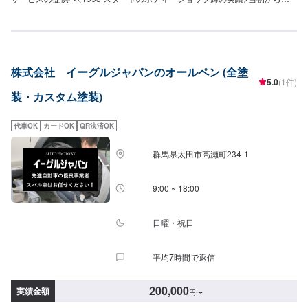
スタムペイント＆ボディーワークを手掛け数々のショータイトルを獲得！ク
ルマに対する情熱や経験、そして熟練したスタッフの匠の技術をご提供シン
プルペイント～キャンディーフレークグラフィックスまで何でもご相談下さ
い！LOWRIDERJAPANTOUR（日本大会）にて日本一のタイトル（ベストパ
ール，ベストキャンディー，ベストグラフィックス，ベストフレーク）全て
株式会社 イーグルジャパンのオールペン (全塗
のジャンルで受賞しております。お気軽にご利用ください。<パーツ持ち込み
5.0
(1件)
OK>パーツの持ち込み・販売が可能です。持ち込みをご希望の方はオファー
装・カスタム塗装)
にて、車種情報と持ち込みパーツの詳細をお送りください。店頭でのパーツ
のご購入をご希望の方も車種情報と購入希望の旨をオファー備考欄に誤入力
ください。<代車について>代車をご用意しています。お車の作業中は代車を
代車OK
カードOK
QR決済OK
ご利用ください。※代車の燃料代はお客様にご負担いただいております。<定
休日・営業時間>定休日：年中無休（大型連休のみ休み）営業時間：
群馬県太田市高瀬町234-1
9:00~21:00<輸入車のご注意>修理作業時に部品が必要な場合、一般的に国内
に流通している部品以外は本国取り寄せとなるため、作業完了までにお時間
をいただく場合がございます。また車の性質上、追加部品・作業が必要とな
9:00 ~ 18:00
るケースがあり、その場合は都度ご連絡をさせていただきます。
日曜・祝日
平均7時間で返信
200,000
実績金額
円
〜