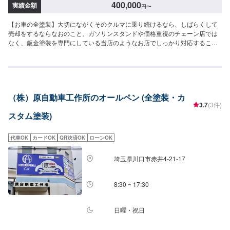
400,000
実績金額
円
〜
【お車の全塗装】大切にながくそのクルマに乗り続けるなら、しばらくして
売却をするならなおのこと、ガソリンスタンドや価格重視のチェーン店では
なく、鈑金塗装を専門にしている当店のようなお店でしっかり対応すること
がなにより大切です。<目安金額>400,000円~<お見積もりは無料です。>実費
での修理の場合、最大の問題は「お客さまの懐具合」を考慮して修理をしな
ければなりません。事前に修理後の完成状態をご覧いただければいいのです
が、そんなことも残念ながらできません。恐縮ではございますが、お客さま
にはご来店いただき、できるだけ食い違いのないように説明をしっかりさせ
（株）原自動車工作所のオールペン (全塗装・カ
ていただきます。<お見積もりには30〜60分程度の時間が必要です>お見積も
3.7
(3件)
りには30〜60分程度の時間が必要となるため、お時間に余裕を持ってご来店
スタム塗装)
ください。なるべくお待ちいただかなくてすむよう、ご来店希望日時をお知
らせいただければ、お客さまご対応の準備をしてお待ち申し上げます。他店
購入車の対応も、輸入車の対応も、クルマの購入もいろいろ、説明力も対応
代車OK
カードOK
QR決済OK
ローンOK
力も！1969年に創業して以来、50年以上この地でお店を営業させていただい
ております。チェーン店への加盟、地元の皆様の支えでここまで1歩ずつ成長
埼玉県川口市赤井4-21-17
をさせて頂きました。これからもお客様に笑顔を届けられるよう、新しいお
店のオープンも進んでおります。
8:30 ~ 17:30
日曜・祝日