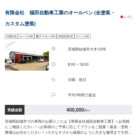
【3】お見積りにご納得いただければ作業開始【4】仕上がり次第納車-----ご
来店時の注意、受付方法-----入庫の際はお気をつけてお越しください。駐車ス
有限会社 福田自動車工業のオールペン (全塗装・
ペースは事務所前の空いているスペースに駐車してください。受付はスタッ
-
(-件)
フへ「メンテモで予約しました」とお伝えください。ご案内いたします。
カスタム塗装)
【定休日・営業時間】定休日：第２、４土曜日、日曜日、祝日営業時間：
8:00~17:00
代車OK
カードOK
電子マネーOK
QR決済OK
ローンOK
茨城県結城市大木1209
8:00 ~ 18:00
日曜・祝日
平均7時間で返信
400,000
実績金額
円
〜
茨城県結城市での車両のお困りごとは【有限会社福田自動車工業】へお気軽
にご相談ください！<お客様のご予算に応じてプランをご提案！板金・塗装・
整備はお任せください！>小さなキズから破損のように大きな修理まで大切な