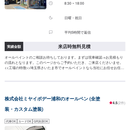
8:30 ~ 18:00
日曜・祝日
平均5時間で返信
来店時無料見積
実績金額
オールペイントのご相談お待ちしております。まずは現車確認→お見積もり
の流れとなります。このページからご予約いただき、ご来店くださいませ。
<<工場の特徴>>埼玉県さいたま市でオールペイントなら当社にお任せお任せ
ください。軽自動車からトラックまで、幅広い車種に対応しております。お
見積もりだけでも大歓迎です！<<整備士が多数在籍で安心の工場>>2級整備
士、車体整備士が多数在籍しております。お車の修理・整備の際も安心して
ご依頼くださいませ。
株式会社ミヤイボデー浦和のオールペン (全塗
4.5
(2件)
装・カスタム塗装)
代車OK
カードOK
QR決済OK