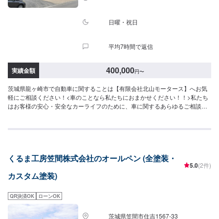
日曜・祝日
平均7時間で返信
400,000
実績金額
円
〜
茨城県龍ヶ崎市で自動車に関することは【有限会社北山モータース】へお気
軽にご相談ください！<車のことなら私たちにおまかせください！！>私たち
はお客様の安心・安全なカーライフのために、車に関するあらゆるご相談に
お応えします。更にワンストップサービスを導入している為、様々なサービ
スをスムーズに提供することが可能です。お車の購入から日ごろのメンテナ
ンス、修理、保険相談まであらゆるご要望にお応えします。これからも信頼
されるカーアドバイザーであるよう、技術力とサービスの向上を目指してま
いります。【1】オファーにてお問い合わせ【2】お見積り【3】お見積りに
くるま工房笠間株式会社のオールペン (全塗装・
ご納得いただければ作業開始【4】仕上がり次第納車-----納期について-----納
5.0
(2件)
期は要相談となります。納期は前後する場合がございます。予めご了承くだ
カスタム塗装)
さい。-----ご来店時の注意、受付方法-----入庫の際はお気をつけてお越しくだ
さい。駐車スペースは事務所前の空いているスペースに駐車してください。
受付はスタッフへ「メンテモで予約しました」とお伝えください。ご案内い
QR決済OK
ローンOK
たします。【定休日・営業時間】定休日：日曜日、祝日、第二土曜日営業時
間：8:30~17:30
茨城県笠間市住吉1567-33