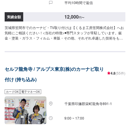
平均10時間で返信
12,000
実績金額
円
〜
茨城県笠間市でのカーナビ・TV取り付けは【くるま工房笠間株式会社】へお
気軽にご相談ください！<当社の特徴>◾専門スタッフが常駐しています。鈑
金・塗装・ガラス・フィルム・車販・その他、それぞれ卓越した技術をもつ
専門スタッフが２人１組で対応いたします。◾万全のアフターケアをいたしま
す。修理後に永久保証書を発行させて頂いております。お客様がそのお車を
乗っている間は保証します。◾土・日・祝も営業してるのでお客様がお休みで
も見積・修理ができます！お客様のご要望に併せて中古部品も準備できるの
でなんていっても低価格です。<お客様のご予算やご希望の時間に応じてプラ
セルフ龍角寺 / アルプス東京(株)のカーナビ取り
ンをご提案！>★お安く済ませたい…★お時間があまり取れない…などのご相
4.8
(55件)
談もお気軽にどうぞ！【1】オファーにてお問い合わせ【2】お見積り【3】
付け (持ち込み)
お見積りにご納得いただければ作業開始【4】仕上がり次第納車-----納期につ
いて-----納期は通常2日～3日程度で納車となります。(要相談)納期は前後する
場合がございます。予めご了承ください。-----代車について-----代車をご用意
カードOK
電子マネーOK
しています。お車の作業中は代車をご利用ください。※代車の燃料代はお客様
にご負担いただいております。-----ご来店時の注意、受付方法-----入庫の際は
千葉県印旛郡栄町龍角寺891-1
お気をつけてお越しください。駐車スペースは事務所前の空いているスペー
スに駐車してください。受付はスタッフへ「メンテモで予約しました」とお
伝えください。ご案内いたします。【定休日・営業時間】定休日：年中無休
9:00 ~ 17:00
（大型連休のみ休み）営業時間：9:00~18:00