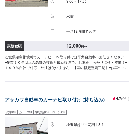
9:00 ~ 17:30
水曜
平均12時間で返信
12,000
実績金額
円
〜
茨城県猿島郡境町でカーナビ・TV取り付けは平井自動車へお任せください！
◾創業５０年以上の老舗の技術と最新設備で、お車をしっかり点検・整備！◾
１００％自社で対応！外注は使いません！【国の指定整備工場】◾お車のトー
タルサポート！どんなことでもご相談下さい！★ハンドルを少し曲げないと
車がまっすぐ走らない…★タイヤの片減りが気になる…★他店で断られてし
まった…★保険を使えべきなのかわからない…などのご相談もお気軽にどう
ぞ！【定休日・営業時間】定休日：第一日曜日、水曜日営業時間：
9:00~17:30【1】オファーにてお問い合わせ【2】お見積り【3】お見積りに
4.7
(6件)
アサカワ自動車のカーナビ取り付け (持ち込み)
ご納得いただければ作業開始【4】仕上がり次第納車-----納期について-----納
期は通常2日～3日程度で納車となります。車種や条件などにより、納期は前
後する場合がございます。予めご了承ください。-----代車について-----無料の
代車OK
カードOK
QR決済OK
ローンOK
代車をご用意しています。お車の作業中は代車をご利用ください。※代車の燃
料代はお客様にご負担いただいております。※内容などにより貸し出し出来か
埼玉県越谷市花田1-3-6
ねる場合もございます。-----ご来店時の注意、受付方法-----入庫の際はお気を
つけてお越しください。駐車スペースは事務所前のお客様駐車スペースに駐