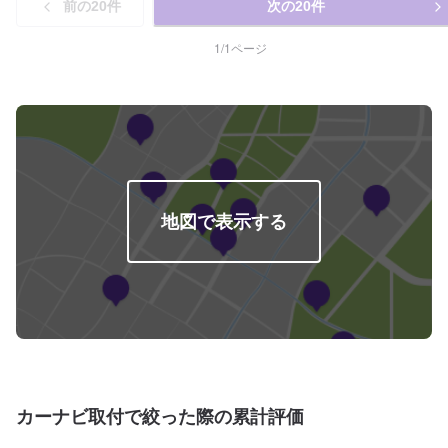
前の
20
件
次の
20
件
ドバイスを心掛けております。--------------------------------------------------【1】オ
ファーにてお問い合わせ【2】お見積り【3】お見積りにご納得いただければ
作業開始【4】仕上がり次第納車-----納期について-----納期は通常2日～3日程
1
/
1
ページ
度で納車となります。納期は前後する場合がございます。予め、ご了承くだ
さい。-----代車について-----無料の代車をご用意しています。お車の作業中は
代車をご利用ください。※代車の燃料代はお客様にご負担いただいておりま
す。-----ご来店時の注意、受付方法-----当工場は太田桐生インターチェンジか
ら５分入庫の際はお気をつけてお越しください。駐車スペースは工場前の空
いているスペースに駐車してください。受付はスタッフへ「メンテモで予約
しました」とお伝えください。ご案内いたします。【定休日・営業時間】定
休日：日曜日営業時間：9:00~19:00
地図で表示する
カーナビ取付で絞った際の累計評価