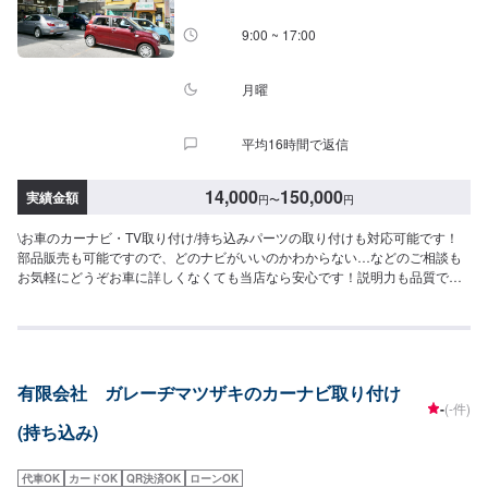
9:00 ~ 17:00
月曜
平均16時間で返信
14,000
150,000
実績金額
円
〜
円
\お車のカーナビ・TV取り付け/持ち込みパーツの取り付けも対応可能です！
部品販売も可能ですので、どのナビがいいのかわからない…などのご相談も
お気軽にどうぞお車に詳しくなくても当店なら安心です！説明力も品質で
す、安心してご利用くださいませ。お客様のご要望にお応えします。<目安金
額>14,000円~他店購入車の対応も、輸入車の対応も、クルマの購入もいろい
ろ、説明力も対応力も！1969年に創業して以来、50年以上この地でお店を営
業させていただいております。チェーン店への加盟、地元の皆様の支えでこ
こまで1歩ずつ成長をさせて頂きました。これからもお客様に笑顔を届けられ
有限会社 ガレーヂマツザキのカーナビ取り付け
るよう、新しいお店のオープンも進んでおります。
-
(-件)
(持ち込み)
代車OK
カードOK
QR決済OK
ローンOK