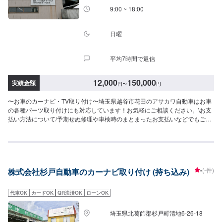
車してください。受付はスタッフへ「メンテモで予約しました」とお伝えく
9:00 ~ 18:00
ださい。ご案内いたします。
日曜
平均7時間で返信
12,000
150,000
実績金額
円
〜
円
〜お車のカーナビ・TV取り付け〜埼玉県越谷市花田のアサカワ自動車はお車
の各種パーツ取り付けにも対応しています！お気軽にご相談ください。\お支
払い方法について/予期せぬ修理や車検時のまとまったお支払いなどでもご不
便のないよう、お客様のご都合に合わせた様々な形のお支払いを承っており
ます。現金、銀行振込はもちろん、各種クレジットカードなどにも対応して
おります。ご不明点はどうぞご遠慮なくお尋ねください。\パーツ持ち込みに
ついて/パーツのお持ち込みは可能です！ご希望の方はオファーをお送りいた
だく際に、パーツの詳細とお車の車検証、または車種情報をお送りくださ
-
(-件)
株式会社杉戸自動車のカーナビ取り付け (持ち込み)
い。場合によっては対応できかねることもございますので、あらかじめご了
承ください。\代車について/作業中は代車をお出しすることも可能ですので、
ご希望の方はお気軽にお申し付けください。※燃料代はお客さま負担となりま
代車OK
カードOK
QR決済OK
ローンOK
す。\営業時間・定休日/営業時間：8:45～18:00定休日：日曜日
埼玉県北葛飾郡杉戸町清地6-26-18