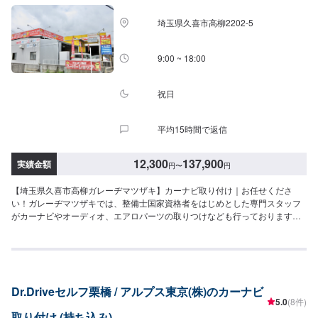
埼玉県久喜市高柳2202-5
9:00 ~ 18:00
祝日
平均15時間で返信
12,300
137,900
実績金額
円
〜
円
【埼玉県久喜市高柳ガレーヂマツザキ】カーナビ取り付け｜お任せくださ
い！ガレーヂマツザキでは、整備士国家資格者をはじめとした専門スタッフ
がカーナビやオーディオ、エアロパーツの取りつけなども行っております。
お車の事でお困りでしたら、まずはガレーヂマツザキまでお気軽にお問い合
わせください！【1】オファーにてお問い合わせ【2】お見積り【3】お持ち
込み・引き取り【4】正式なお見積り【5】作業開始【6】納車時のお支払い<
パーツについて>パーツの持ち込み・販売も可能です！ご希望の方はパーツ詳
細やお車の情報をオファーにてお送りいただけますとスムーズに対応可能で
Dr.Driveセルフ栗橋 / アルプス東京(株)のカーナビ
す。<代車について>代車をご用意しています。お車の作業中は代車をご利用
5.0
(8件)
ください。※代車の燃料代はお客様にご負担いただいております。<定休日・
取り付け (持ち込み)
営業時間>定休日：なし営業時間：9:00~18:00クレジット・QR決済などをご