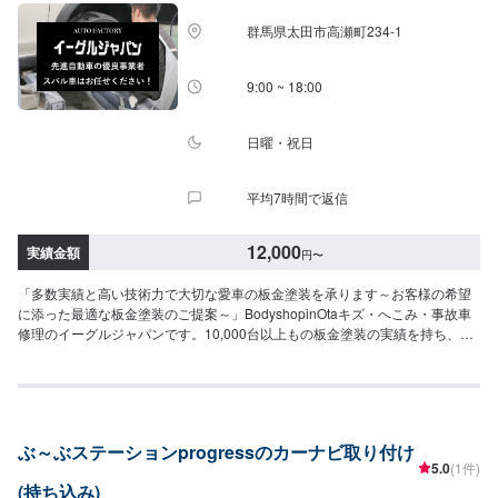
群馬県太田市高瀬町234-1
9:00 ~ 18:00
日曜・祝日
平均7時間で返信
12,000
実績金額
円
〜
「多数実績と高い技術力で大切な愛車の板金塗装を承ります～お客様の希望
に添った最適な板金塗装のご提案～」BodyshopinOtaキズ・へこみ・事故車
修理のイーグルジャパンです。10,000台以上もの板金塗装の実績を持ち、太
田市や太田市周辺の多くのお客様のお車の修理を行い、多くのお客様から感
謝とお喜びの声を頂いております。ご依頼を受けたお車は、1台1台それぞれ
にお客様の大切な思い出を乗せた日常を彩る大切な相棒であり、熟練の職人
が一つひとつの工程を丁寧に愛情をもって作業を行っております。お客様の
｢なるべく費用を抑えて修理をしたい｣というご要望に対しても、最大限尊重
ぶ～ぶステーションprogressのカーナビ取り付け
した上で、長年培った技術力を駆使して最適な方法のご提案をさせていただ
5.0
(1件)
きます。スバル車に関しましては他社様でお断りされる様な内容でも承って
(持ち込み)
います。ぜひ、お問い合わせください！--------------------------------------------------