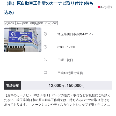
（株）原自動車工作所のカーナビ取り付け (持ち
3.7
(3件)
込み)
代車OK
カードOK
QR決済OK
ローンOK
埼玉県川口市赤井4-21-17
8:30 ~ 17:30
日曜・祝日
平均13時間で返信
12,000
150,000
実績金額
円
〜
円
【お車のカーナビ・TV取り付け】パーツの販売・取付などお気軽にご相談く
ださい！埼玉県川口市の原自動車工作所では、持ち込みパーツの取り付けも
承っております。「オークションやディスカウントショップで安く手に入れ
たけど、自分では取り付けができない…」このようなお悩みがあれば、ぜひ
当社にご相談ください。※料金など詳しくはお問合せください。【パーツ持ち