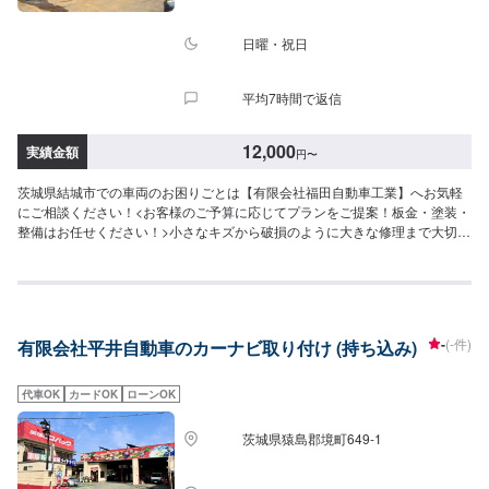
日曜・祝日
平均7時間で返信
12,000
実績金額
円
〜
茨城県結城市での車両のお困りごとは【有限会社福田自動車工業】へお気軽
にご相談ください！<お客様のご予算に応じてプランをご提案！板金・塗装・
整備はお任せください！>小さなキズから破損のように大きな修理まで大切な
お車の鈑金は福田自動車にお任せ下さい。福田自動車では、キズや破損状況
に合わせて最適な修理方法をご提案します。お客様のご要望・ご予算をお聞
きし、最適な施工方法をご提案しますので、お気軽にお問い合わせ下さい。
【1】オファーにてお問い合わせ【2】お見積り【3】お見積りにご納得いた
だければ作業開始【4】仕上がり次第納車-----納期について-----納期は通常2日
-
(-件)
有限会社平井自動車のカーナビ取り付け (持ち込み)
～3日程度で納車となります。(要相談)納期は前後する場合がございます。予
めご了承ください。-----代車について-----代車をご用意しています。お車の作
業中は代車をご利用ください。※代車の燃料代はお客様にご負担いただいてお
代車OK
カードOK
ローンOK
ります。-----ご来店時の注意、受付方法-----入庫の際はお気をつけてお越しく
ださい。駐車スペースは事務所前の空いているスペースに駐車してくださ
茨城県猿島郡境町649-1
い。受付はスタッフへ「メンテモで予約しました」とお伝えください。ご案
内いたします。【定休日・営業時間】定休日：日曜、祝日営業時間：
8:00~18:00