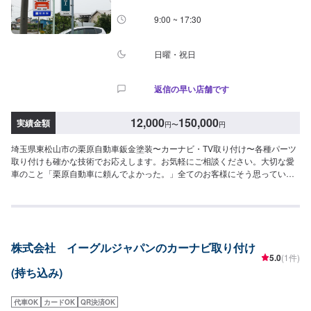
9:00 ~ 17:30
日曜・祝日
返信の早い店舗です
12,000
150,000
実績金額
円
〜
円
埼玉県東松山市の栗原自動車鈑金塗装〜カーナビ・TV取り付け〜各種パーツ
取り付けも確かな技術でお応えします。お気軽にご相談ください。大切な愛
車のこと「栗原自動車に頼んでよかった。」全てのお客様にそう思っていた
だけるよう「親切・丁寧・誠意」をモットーに日々対応しております。【パ
ーツ持ち込みについて】パーツ持ち込み可能です。ご希望の方はオファー詳
細にてパーツの情報やお車の情報をお送りください。【代車について】作業
中の代車貸し出しも可能です。入庫時やオファー時にお気軽にお声がけくだ
さい。【営業時間・休業日】営業時間：8:30~17:30休業日：第二土曜・日
株式会社 イーグルジャパンのカーナビ取り付け
曜・祝日
5.0
(1件)
(持ち込み)
代車OK
カードOK
QR決済OK