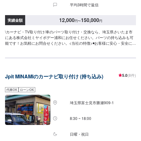
平均3時間で返信
12,000
150,000
実績金額
円
〜
円
\カーナビ・TV取り付け/車のパーツ取り付け・交換なら、埼玉県さいたま市
にある株式会社ミヤイボデー浦和にお任せください。パーツの持ち込みも可
能です！お気軽にお問合せください。<当社の特徴>◾お客様に安心・安全にお
車に乗っていただけるよう、しっかりとお車を点検し、内容についてお客様
に説明をして提案させていただきます。◾不安な点や、疑問に思うことなどは
実務経験の長いスタッフが丁寧にわかりやすく説明いたしますので、その都
度おっしゃっていただければ幸いです。◾お客様一人一人に合わせた丁寧なご
提案でお客様とお車の関係をより良好にさせていただきます。【作業の流
5.0
(8件)
Jpit MINAMIのカーナビ取り付け (持ち込み)
れ】【1】お問い合わせ【2】車の確認・お見積もりの作成【3】車のお預か
り【4】修理開始【5】修理終了・お支払い【6】アフターサポート【代車に
ついて】作業中にお車が必要なお客様には、代車をお出しすることもできま
代車OK
ローンOK
すので事前にご相談ください。代車は、ご希望の車種がお選びいただけ、ほ
ぼすべてにETC、ナビが付いております。※代車の燃料代はお客様にご負担い
埼玉県富士見市勝瀬909‐1
ただいております。【定休日・営業時間】定休日：不定休日曜日はお問い合
わせください。営業時間：9:00~18:00
8:30 ~ 18:00
日曜・祝日