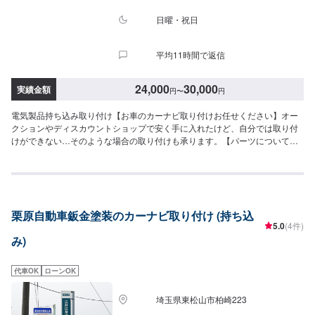
日曜・祝日
平均11時間で返信
24,000
30,000
実績金額
円
〜
円
電気製品持ち込み取り付け【お車のカーナビ取り付けお任せください】オー
クションやディスカウントショップで安く手に入れたけど、自分では取り付
けができない…そのような場合の取り付けも承ります。【パーツについて】
パーツの持ち込み・ご購入も可能です。ご希望のお客様は車種情報と、持ち
込み・ご購入希望の旨をオファー備考欄にご記載ください。【代車につい
て】作業中は代車の貸し出しが可能です。※燃料代はお客様負担となります
【営業時間・定休日】営業時間:9:00〜20:00定休日
栗原自動車鈑金塗装のカーナビ取り付け (持ち込
5.0
(4件)
み)
代車OK
ローンOK
埼玉県東松山市柏崎223