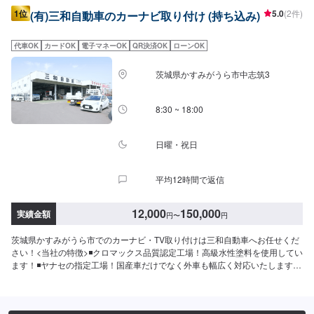
1位
5.0
(2件)
(有)三和自動車のカーナビ取り付け (持ち込み)
代車OK
カードOK
電子マネーOK
QR決済OK
ローンOK
茨城県かすみがうら市中志筑3
8:30 ~ 18:00
日曜・祝日
平均12時間で返信
12,000
150,000
実績金額
円
〜
円
茨城県かすみがうら市でのカーナビ・TV取り付けは三和自動車へお任せくだ
さい！<当社の特徴>◾クロマックス品質認定工場！高級水性塗料を使用してい
ます！◾ヤナセの指定工場！国産車だけでなく外車も幅広く対応いたします！
◾かすみがうら市の老舗自動車整備工場！どんなことでもご相談下さい！<お
客様のご予算やご希望の時間に応じてプランをご提案！>★お安く済ませた
い…★お時間があまり取れない…などのご相談もお気軽にどうぞ！【1】オフ