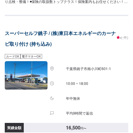
り点検・整備！◾保険の取扱数トップクラス！保険案内もお任せください！◾
車の購入から日々のメンテナンス、修理に至るまでトータルサポート！<お客
様のご予算やご希望の時間に応じてプランをご提案！>★お安く済ませたい…
★お時間があまり取れない…などのご相談もお気軽にどうぞ！【1】オファー
にてお問い合わせ【2】お見積り【3】お見積りにご納得いただければ作業開
始【4】仕上がり次第納車-----納期について-----納期は通常2日～3日程度で納
スーパーセルフ銚子 / (株)東日本エネルギーのカーナ
車となります。納期は前後する場合がございます。予めご了承ください。-----
-
(-件)
代車について-----代車をご用意しています。お車の作業中は代車をご利用くだ
ビ取り付け (持ち込み)
さい。※代車の燃料代はお客様にご負担いただいております。-----ご来店時の
注意、受付方法-----入庫の際はお気をつけてお越しください。駐車スペースは
事務所前の空いているスペースに駐車してください。受付はスタッフへ「メ
カードOK
電子マネーOK
ンテモで予約しました」とお伝えください。ご案内いたします。【定休日・
営業時間】定休日：日曜日、祝日営業時間：8:30~17:30
千葉県銚子市南小川町601-1
10:00 ~ 18:00
年中無休
平均9時間で返信
16,500
実績金額
円
〜