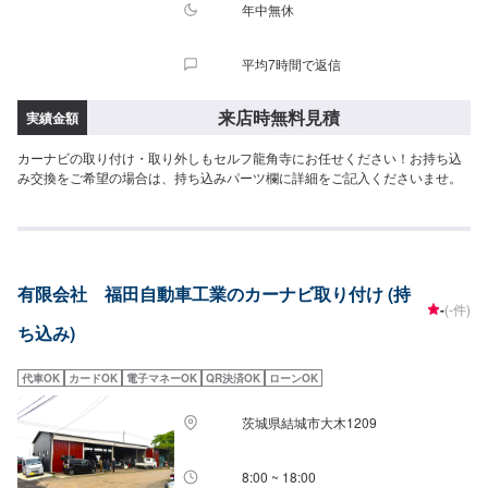
年中無休
平均7時間で返信
来店時無料見積
実績金額
カーナビの取り付け・取り外しもセルフ龍角寺にお任せください！お持ち込
み交換をご希望の場合は、持ち込みパーツ欄に詳細をご記入くださいませ。
有限会社 福田自動車工業のカーナビ取り付け (持
-
(-件)
ち込み)
代車OK
カードOK
電子マネーOK
QR決済OK
ローンOK
茨城県結城市大木1209
8:00 ~ 18:00