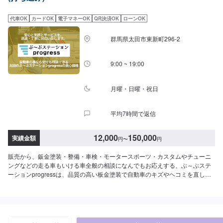
【1】オファーにてお問い合わせ【2】お見積り【3】お見積りにご納得いた
だければ作業開始【4】仕上がり次第納車-----納期について-----納期は通常2~3
代車OK
カードOK
電子マネーOK
QR決済OK
ローンOK
日程度で納車となります。納期は前後する場合がございます。予め、ご了承
ください。-----パーツ持ち込みについて-----パーツの持ち込み可能です。オフ
群馬県太田市東新町296-2
ァーにて詳細をお願い致します。-----代車について-----無料の代車をご用意し
ています。お車の作業中は代車をご利用ください。※代車の燃料代はお客様に
ご負担いただいております。-----ご来店時の注意、受付方法-----当工場は竹の
9:00 ~ 19:00
くら様を過ぎ左手にMMM様の看板がある所を右折していただければ工場があ
ります。旗竿地の為、分かりにくい場合がございます。ご不明な場合はお電
話いただければと思います。入庫の際はお気をつけてお越しください。駐車
月曜・日曜・祝日
スペースは事務所前の空いているスペースに駐車してください。受付はスタ
ッフへ「メンテモで予約しました」とお伝えください。ご案内いたします。
平均7時間で返信
【定休日・営業時間】定休日：日曜日、祝日営業時間：9:00~18:00
12,000
150,000
実績金額
円
〜
円
販売から、鈑金塗装・整備・車検・モータースポーツ・カスタムやチューニ
ングなどの走る車もいける車全般の相談になんでもお応えする、ぶ～ぶステ
ーションprogressは、品質の高い板金塗装で自動車のキズやヘコミを直しま
す。プロフェッショナルな技術と知識を持ったスタッフが、お客様の安全を
守るため、定期点検を実施しております。車検のお見積りは無料で行います
ので、お気軽にお問い合わせください。ブレーキパッドの交換や車内のクリ
ーニングまで、幅広いサービスを手掛けております。太田の地域密着で、ア
フターフォローにも素早く対応します。お客様に喜んでいただける的確なア