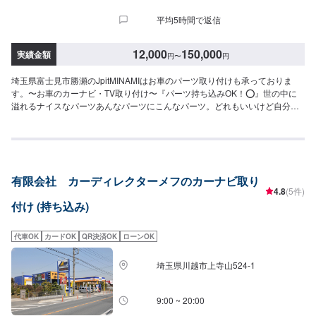
平均5時間で返信
12,000
150,000
実績金額
円
〜
円
埼玉県富士見市勝瀬のJpitMINAMIはお車のパーツ取り付けも承っておりま
す。〜お車のカーナビ・TV取り付け〜『パーツ持ち込みOK！⭕️』世の中に
溢れるナイスなパーツあんなパーツにこんなパーツ。どれもいいけど自分で
は付けられない。そんな悩みはありませんか？欲しくて買ったけどうまく付
けられない、そんなご経験はありませんか？ジェイピットミナミでは、ネッ
トでご購入いただいた部品・オイルなどを持ち込むことが可能です。クルマ
好きの皆さんのピットワーカーにおまかせください。≪料金≫ナビ取り付
け：18,700円〜【1】オファーにてお問い合わせ【2】お見積り【3】お見積
有限会社 カーディレクターメフのカーナビ取り
りにご納得いただければ作業開始【4】仕上がり次第納車『代車について』代
4.8
(5件)
車をご用意しています。お車の作業中は代車をご利用ください。※代車の燃料
付け (持ち込み)
代はお客様にご負担いただいております。『営業時間・定休日』営業時間：
8:30〜18:00定休日：日・祝・第一月曜
代車OK
カードOK
QR決済OK
ローンOK
埼玉県川越市上寺山524-1
9:00 ~ 20:00