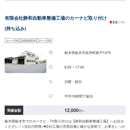
込み可能】持ち込みパーツの対応もいたします。※パーツの不備などにより、
取り付けができなかった場合でも、動作確認などで発生した工賃をご請求さ
せていただきますので、あらかじめご了承ください。【代車について】無料
有限会社静和自動車整備工場のカーナビ取り付け
代車（無保険時）を24台ご用意しております。燃料代はお客さま負担となり
3.0
(1件)
ますので、ご了承ください。【営業時間・定休日】営業時間：8:30〜17:30定
(持ち込み)
休日：日・祝・第一、第三月曜日
カードOK
QR決済OK
ローンOK
栃木県栃木市岩舟町静戸1479
8:30 ~ 17:30
日曜・祝日
平均19時間で返信
12,000
実績金額
円
〜
栃木県栃木市でのカーナビ・TV取り付けは【静和自動車整備工場】へお任せ
ください！<当社の特徴>◾自社工場の充実設備と確かな技術で、お車をしっか