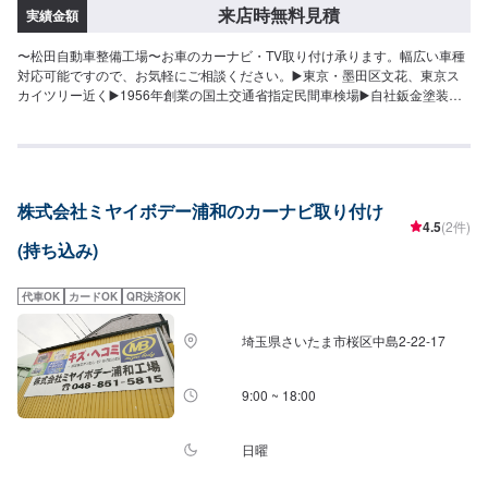
来店時無料見積
実績金額
〜松田自動車整備工場〜お車のカーナビ・TV取り付け承ります。幅広い車種
対応可能ですので、お気軽にご相談ください。▶️東京・墨田区文花、東京ス
カイツリー近く▶️1956年創業の国土交通省指定民間車検場▶️自社鈑金塗装工
場も併設！車検・修理・整備・自動車販売・定期点検・鈑金・全塗装・フレ
ーム修正・デントリペア・カーディティーリング等、お車に関することなら
お任せください！「お車のかかりつけ医」としてぜひ当社をご利用くださ
い。【代車について】代車の無料貸し出しサービスがございますので、ご希
望の方はお申し付けください。※燃料代はお客様負担となります。※状況によ
株式会社ミヤイボデー浦和のカーナビ取り付け
り貸出できかねる場合がございます。【パーツについて】パーツ持ち込み・
4.5
(2件)
販売可能！持ち込み希望の方▶️オファーにてお車とパーツの詳細をお送りく
(持ち込み)
ださい。ご購入希望の方▶️オファーにて車種情報をお送りください。
代車OK
カードOK
QR決済OK
埼玉県さいたま市桜区中島2-22-17
9:00 ~ 18:00
日曜