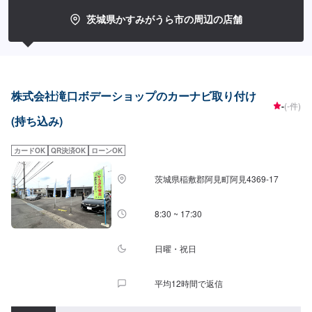
ァーにてお問い合わせ【2】お見積り【3】お見積りにご納得いただければ作
業開始【4】仕上がり次第納車-----納期について-----納期は通常2時間程度で納
茨城県かすみがうら市の周辺の店舗
車となります。(要相談)納期は前後する場合がございます。予めご了承くださ
い。-----代車について-----無料の代車をご用意しています。お車の作業中は代
車をご利用ください。※代車の燃料代はお客様にご負担いただいておりま
す。-----ご来店時の注意、受付方法-----入庫の際はお気をつけてお越しくださ
い。駐車スペースは事務所前の空いているスペースに駐車してください。受
付はスタッフへ「メンテモで予約しました」とお伝えください。ご案内いた
株式会社滝口ボデーショップのカーナビ取り付け
します。【定休日・営業時間】定休日：日曜日、第2土曜日、祝日営業時間：
-
(-件)
8:30~18:00
(持ち込み)
カードOK
QR決済OK
ローンOK
茨城県稲敷郡阿見町阿見4369-17
8:30 ~ 17:30
日曜・祝日
平均12時間で返信