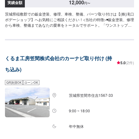
12,000
実績金額
円
〜
茨城県稲敷郡での鈑金塗装、修理、車検、整備、パーツ取り付けは【(株)滝口
ボデーショップ】へお気軽にご相談ください！<当社の特徴>◾鈑金塗装、修理
から車検、整備まであなたの愛車をトータルでサポート。「ワンストップ」
対応が『滝口ボデーショップ』の最大の強み。幅広いサービスメニューで、
どんな内容のご相談もトータルで承ります。車種を問わず、お車の事ならな
んでもお問い合わせください。◾プロの熟練の技が納得の仕上がりをお約束。
鈑金塗装のプロフェッショナルたちが、その持てる力の最大限を、お客様の
愛車に注ぎます。ディーラーと比べても遜色ない技術力から生まれる修理品
くるま工房笠間株式会社のカーナビ取り付け (持
質への絶対の自信。とにかく安心してお任せください。<ご希望と条件に応じ
5.0
(2件)
たパーソナルメニューを提案！>「技術的なクオリティの提供はもちろん、お
ち込み)
客様目線での最善のメニューと車輌価値をできる限り下げない処理をいかに
提案できるか。」それが「サービス業」としてのプライド。お客様それぞれ
のニーズや条件に確実に応えることにこだわります。【1】オファーにてお問
QR決済OK
ローンOK
い合わせ【2】お見積り【3】お見積りにご納得いただければ作業開始【4】
仕上がり次第納車-----納期について-----納期は通常2日～3日程度で納車となり
茨城県笠間市住吉1567-33
ます。(要相談)納期は前後する場合がございます。予めご了承ください。-----
ご来店時の注意、受付方法-----入庫の際はお気をつけてお越しください。駐車
スペースは事務所前の空いているスペースに駐車してください。受付はスタ
9:00 ~ 18:00
ッフへ「メンテモで予約しました」とお伝えください。ご案内いたします。
【定休日・営業時間】定休日：日曜日祝日第二土曜日営業時間：8:30~17:30
年中無休