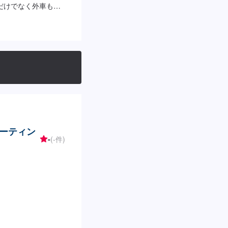
だけでなく外車も幅
動車整備工場！どん
希望の時間に応じて
間があまり取れな
ァーにてお問い合わ
ければ作業開始【4】
通常2日～3日程度で納
ございます。予めご了
車をご用意しています。
燃料代はお客様にご
付方法-----入庫の
は事務所前の空いて
ーティン
フへ「メンテモで予
-
(-件)
す。【定休日・営業
:30~18:00