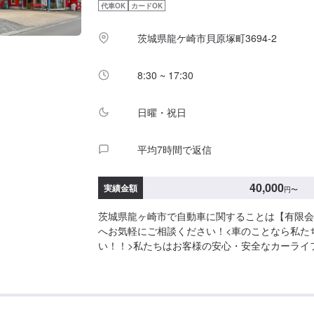
代車OK
カードOK
プライド。お客様それぞれのニーズや条件に確実
わります。【1】オファーにてお問い合わせ【2
茨城県龍ケ崎市貝原塚町3694-2
積りにご納得いただければ作業開始【4】仕上がり次
について-----納期は通常2日～3日程度で納車と
期は前後する場合がございます。予めご了承ください
8:30 ~ 17:30
の注意、受付方法-----入庫の際はお気をつけて
スペースは事務所前の空いているスペースに駐車
日曜・祝日
はスタッフへ「メンテモで予約しました」とお伝
いたします。【定休日・営業時間】定休日：日曜
業時間：8:30~17:30
平均7時間で返信
40,000
実績金額
円
〜
茨城県龍ヶ崎市で自動車に関することは【有限会
へお気軽にご相談ください！<車のことなら私た
い！！>私たちはお客様の安心・安全なカーライ
するあらゆるご相談にお応えします。更にワンス
入している為、様々なサービスをスムーズに提供
す。お車の購入から日ごろのメンテナンス、修理
ゆるご要望にお応えします。これからも信頼され