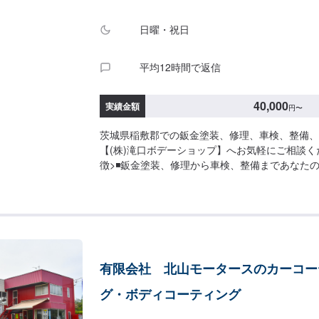
日曜・祝日
平均12時間で返信
40,000
実績金額
円
〜
茨城県稲敷郡での鈑金塗装、修理、車検、整備、
【(株)滝口ボデーショップ】へお気軽にご相談く
徴>◾鈑金塗装、修理から車検、整備まであなた
ポート。「ワンストップ」対応が『滝口ボデーシ
み。幅広いサービスメニューで、どんな内容のご
ります。車種を問わず、お車の事ならなんでもお
い。◾プロの熟練の技が納得の仕上がりをお約束
ェッショナルたちが、その持てる力の最大限を、
ます。ディーラーと比べても遜色ない技術力から
有限会社 北山モータースのカーコー
の絶対の自信。とにかく安心してお任せください
応じたパーソナルメニューを提案！>「技術的な
グ・ボディコーティング
もちろん、お客様目線での最善のメニューと車輌
げない処理をいかに提案できるか。」それが「サ