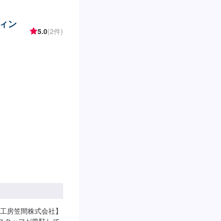
まいります。【1】
お見積りにご納得いた
ィン
について-----納期は
5.0
(2件)
納期は前後する場合が
の注意、受付方法---
車スペースは事務所前
はスタッフへ「メン
いたします。【定休
日営業時間：
工房笠間株式会社】
門スタッフが常駐して