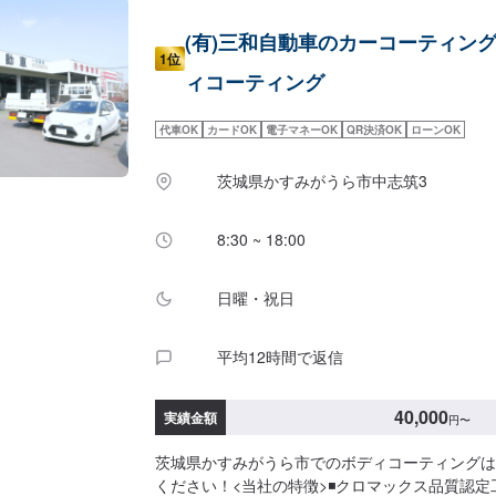
(有)三和自動車のカーコーティン
1位
ィコーティング
代車OK
カードOK
電子マネーOK
QR決済OK
ローンOK
茨城県かすみがうら市中志筑3
8:30 ~ 18:00
日曜・祝日
平均12時間で返信
40,000
実績金額
円
〜
茨城県かすみがうら市でのボディコーティングは
ください！<当社の特徴>◾クロマックス品質認