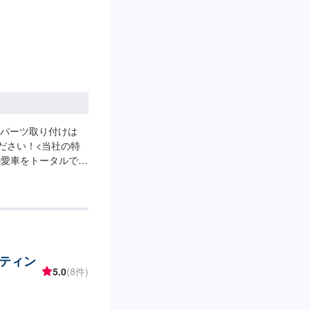
パーツ取り付けは
ださい！<当社の特
の愛車をトータルでサ
ョップ』の最大の強
相談もトータルで承
問い合わせくださ
。鈑金塗装のプロフ
お客様の愛車に注ぎ
生まれる修理品質へ
ティン
。<ご希望と条件に
5.0
(8件)
クオリティの提供は
価値をできる限り下
ービス業」としての