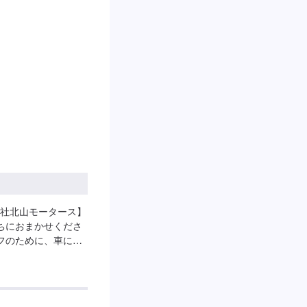
に応えることにこだ
】お見積り【3】お見
第納車-----納期
なります。(要相談)納
。-----ご来店時
お越しください。駐車
してください。受付
えください。ご案内
日祝日第二土曜日営
社北山モータース】
ちにおまかせくださ
フのために、車に関
トップサービスを導
することが可能で
、保険相談まであら
るカーアドバイザー