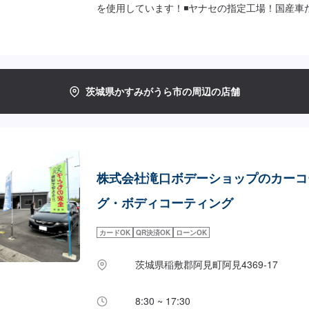
を使用しています！◾ヤナセの指定工場！国産車
広く対応いたします！◾かすみがうら市の老舗自
なことでもご相談下さい！<お客様のご予算やご
プランをご提案！>★お安く済ませたい…★お時
い…などのご相談もお気軽にどうぞ！【1】オフ
せ【2】お見積り【3】お見積りにご納得いただ
茨城県かすみがうら市の周辺の店舗
仕上がり次第納車-----納期について-----納期は
車となります。(要相談)納期は前後する場合が
承ください。-----代車について-----無料の代
お車の作業中は代車をご利用ください。※代車の
負担いただいております。-----ご来店時の注意、受
際はお気をつけてお越しください。駐車スペース
株式会社滝口ボデーショップのカーコ
いるスペースに駐車してください。受付はスタッ
約しました」とお伝えください。ご案内いたしま
グ・ボディコーティング
時間】定休日：日曜日、第２土曜日、祝日営業時間：8
カードOK
QR決済OK
ローンOK
茨城県稲敷郡阿見町阿見4369-17
8:30 ~ 17:30