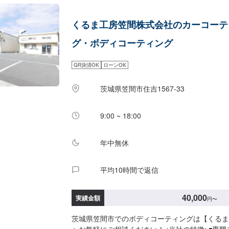
であるよう、技術力とサービスの向上を目指して
オファーにてお問い合わせ【2】お見積り【3】
くるま工房笠間株式会社のカーコーテ
だければ作業開始【4】仕上がり次第納車-----納期
通常2日～3日程度で納車となります。(要相談)
グ・ボディコーティング
ございます。予めご了承ください。-----ご来店時
--入庫の際はお気をつけてお越しください。駐
QR決済OK
ローンOK
の空いているスペースに駐車してください。受付
テモで予約しました」とお伝えください。ご案内
茨城県笠間市住吉1567-33
日・営業時間】定休日：日曜日、祝日、第二土曜
8:30~17:30
9:00 ~ 18:00
年中無休
平均10時間で返信
40,000
実績金額
円
〜
茨城県笠間市でのボディコーティングは【くるま
へお気軽にご相談ください！<当社の特徴>◾専