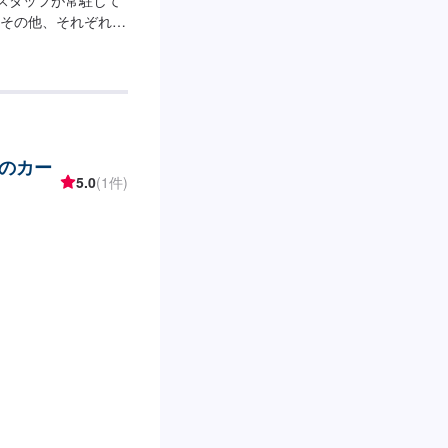
その他、それぞれ卓
いたします。◾万全
書を発行させて頂い
保証します。◾土・
・修理ができます！
でなんていっても低
じてプランをご提
スのカー
れない…などのご相
5.0
(1件)
合わせ【2】お見積り
4】仕上がり次第納
程度で納車となります。
了承ください。----
お車の作業中は代車をご
いただいておりま
の際はお気をつけてお越
るスペースに駐車し
しました」とお伝え
間】定休日：年中無