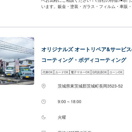
います。鈑金・塗装・ガラス・フィルム・車販・
越した技術をもつ専門スタッフが２人１組で対応
のアフターケアをいたします。修理後に永久保証
ております。お客様がそのお車を乗っている間は
日・祝も営業してるのでお客様がお休みでも見積
お客様のご要望に併せて中古部品も準備できるの
価格です。<お客様のご予算やご希望の時間に応
オリジナルズ オートリペア&サービ
案！>★お安く済ませたい…★お時間があまり取
談もお気軽にどうぞ！【1】オファーにてお問い
コーティング・ボディコーティング
【3】お見積りにご納得いただければ作業開始【
車-----納期について-----納期は通常3日～5日
代車OK
カードOK
電子マネーOK
QR決済OK
ローンOK
(要相談)納期は前後する場合がございます。予めご
-代車について-----代車をご用意しています。
茨城県東茨城郡茨城町長岡3523-52
利用ください。※代車の燃料代はお客様にご負担
す。-----ご来店時の注意、受付方法-----入庫
しください。駐車スペースは事務所前の空いてい
9:00 ~ 18:00
てください。受付はスタッフへ「メンテモで予約
ください。ご案内いたします。【定休日・営業時
火曜
休（大型連休のみ休み）営業時間：9:00~18:00