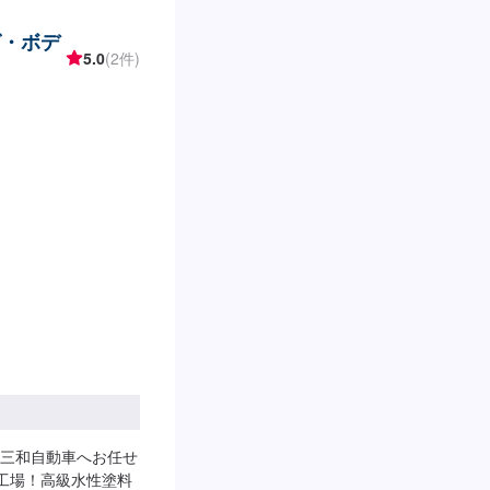
グ・ボデ
5.0
(2件)
三和自動車へお任せ
定工場！高級水性塗料