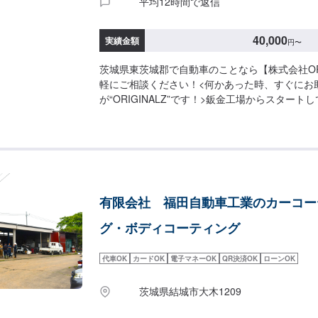
平均12時間で返信
40,000
実績金額
円
〜
茨城県東茨城郡で自動車のことなら【株式会社ORI
軽にご相談ください！<何かあった時、すぐにお
が“ORIGINALZ”です！>鈑金工場からスター
得。鈑金と整備が出来る工場へと変わりました。
に】をモットーにしており、お客様のご相談は絶
ロの自信と技術で全力で対応させていただきます
けし、最後には笑顔になっていただけるよう努め
整備工場として、ブレーキサポートのエーミング
指しております。そこから、新車のエブリイやジ
有限会社 福田自動車工業のカーコー
ムなどにも力を入れ、工場での一貫作業として今
かしております。当店はただ車を修理したり販売
グ・ボディコーティング
客様に何かあった時にすぐに駆け付け、相談に乗
で導くことができるお店です。更にトータルサー
代車OK
カードOK
電子マネーOK
QR決済OK
ローンOK
が可能ですので、「車の身近な相談役」として、
にご相談ください。【1】オファーにてお問い合
茨城県結城市大木1209
【3】お見積りにご納得いただければ作業開始【
車-----納期について-----納期は通常2日～3日