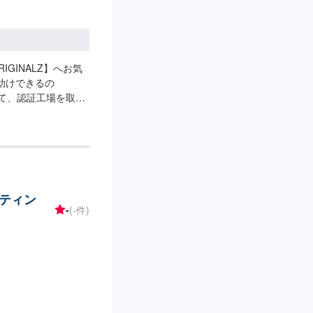
GINALZ】へお気
助けできるの
トして、認証工場を取
全ては【笑顔の為
対に妥協をしないプ
。信頼と安心をお届
ます。今現在も特定
などの技術向上を目
ムニーなどのカスタ
ティン
までのノウハウを生
-
(-件)
するだけでなく、お
り、対応から解決ま
ビスを提供すること
お困りの際はお気軽
わせ【2】お見積り
4】仕上がり次第納
程度で納車となります。