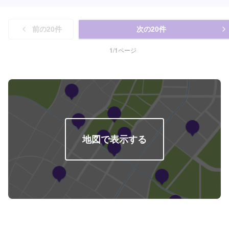
前の
20
件
次の
20
件
1
/
1
ページ
地図で表示する