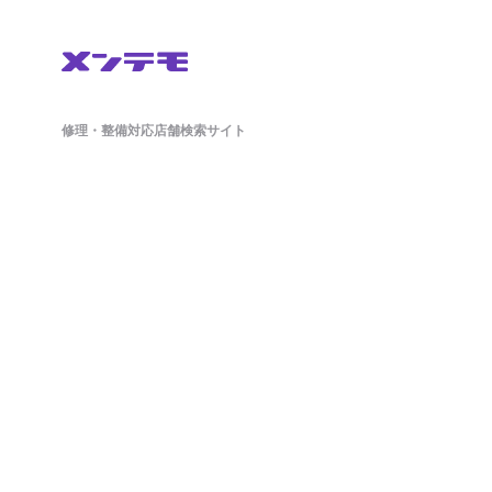
修理・整備対応店舗検索サイト
鈑金(板金)修理から車検・オイル交換・タイヤ交換などの整備もネットで簡単
に予約ができます。ドラレコやETCのパーツ持ち込み対応店舗も掲載中。
日々の洗車から、アライメント調整といったマニアックな作業まで対応可能
な店舗探しができ、来店予約まで対応しております。
ホーム
店舗を探す
会社概要
店舗様向け管理画面