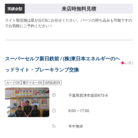
来店時無料見積
実績金額
ライト類交換は星が丘CSにお任せください。パーツの持ち込みも可能ですの
でお気軽にご予約ください！
スーパーセルフ新日鉄前 / (株)東日本エネルギーのヘ
-
(-件)
ッドライト・ブレーキランプ交換
カードOK
電子マネーOK
QR決済OK
千葉県君津市坂田673-6
9:00 ~ 17:00
年中無休