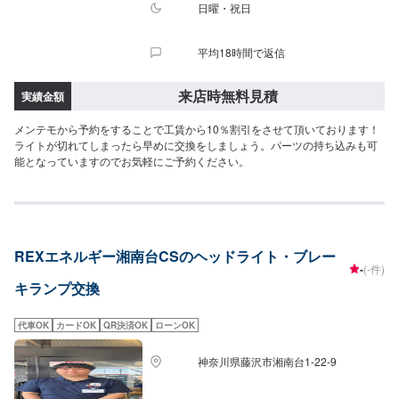
日曜・祝日
平均18時間で返信
来店時無料見積
実績金額
メンテモから予約をすることで工賃から10％割引をさせて頂いております！
ライトが切れてしまったら早めに交換をしましょう。パーツの持ち込みも可
能となっていますのでお気軽にご予約ください。
REXエネルギー湘南台CSのヘッドライト・ブレー
-
(-件)
キランプ交換
代車OK
カードOK
QR決済OK
ローンOK
神奈川県藤沢市湘南台1-22-9