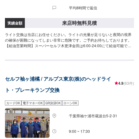
平均8時間で返信
来店時無料見積
実績金額
ライト交換は当店にお任せください。ライトの光量が足りないと夜間の視界
の確保が困難になってしまい非常に危険です。ご予約お待ちしております。
【給油営業時間】スーパーセルフ木更津金田は6:00-24:00にて給油可能でご
ざいます。
セルフ袖ヶ浦橘 / アルプス東京(株)のヘッドライ
4.9
(63件)
ト・ブレーキランプ交換
カードOK
電子マネーOK
QR決済OK
ローンOK
千葉県袖ケ浦市蔵波台5-2-31
9:00 ~ 17:30