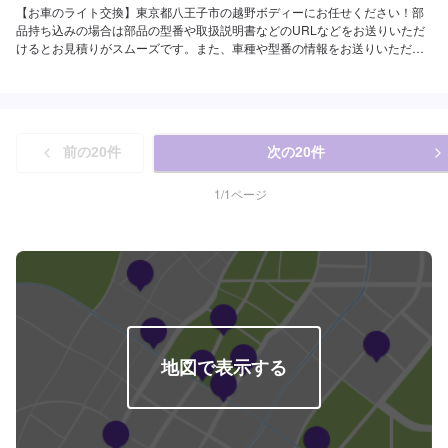
【お車のライト交換】東京都八王子市の越野ボディーにお任せください！部
品持ち込みの場合は部品の型番や取扱説明書などのURLなどをお送りいただ
けるとお見積りがスムーズです。また、車種や型番の情報をお送りいただけ
ない場合、お見積りをお出しすることが難しくなってしまいますのでご了承
ください。黄ばみが気になる方はライトコーティングも併せて施工いただく
のがおすすめです。お気軽にご相談ください。◾熟練の技術者がお客様の大切
なお車をお引き受けいたします。◾保険取扱店！どんなことでもご相談くださ
い。◾各種コーティング、特殊車両製作が得意な工場です。展示場もございま
前の
20
件
次の
20
件
す。創業３５年、自動車に関するあらゆるトラブルや故障、車検、鈑金塗装
全ての分野で自社で対応します。自動車に関する全ての事お気軽にご相談下
さい。確かな技術を持った整備士がお客様の大切なお車のメンテナンスを行
1
/
1
ページ
います。【納期について】通常:1~2日※車種や状態などにより前後することが
あります。【お見積もり・代車無料】リサイクル部品を使った修理や、無料
代車手配などお客様のニーズに応えるお見積もりを実現します。※代車の燃料
代はお客様にご負担いただいております。※内容などにより貸し出し出来かね
る場合もございます。【定休日・営業時間】定休日：日曜日、祝日営業時
間：9:00~18:00【1】オファーにてお問い合わせ【2】お見積り【3】お見積
りにご納得いただければ作業開始【4】仕上がり次第納車【ご注意】入庫の際
はお気をつけてお越しください。駐車スペースは事務所前の空いているスペ
ースに駐車してください。受付はスタッフへ「メンテモで予約しました」と
地図で表示する
お伝えください。ご案内いたします。