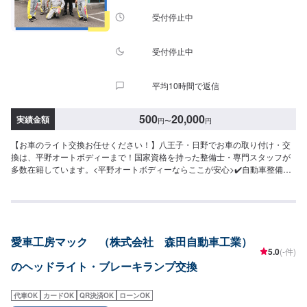
受付停止中
受付停止中
平均10時間で返信
500
20,000
実績金額
円
〜
円
【お車のライト交換お任せください！】八王子・日野でお車の取り付け・交
換は、平野オートボディーまで！国家資格を持った整備士・専門スタッフが
多数在籍しています。<平野オートボディーならここが安心>✔️自動車整備の
確かな技術✔️整備は柔軟な対応が可能✔️選べるお支払い方法<パーツ取り付
け・交換の流れ>(1)オファーにてお問い合わせ・日程調整(2)入庫(3)点検・お
見積もり(4)作業(5)完了・納車<代車について>無料の代車をご用意していま
す。お車の作業中は代車をご利用ください。※代車の燃料代はお客様にご負担
いただいております。※内容などにより貸し出し出来かねる場合もございま
愛車工房マック （株式会社 森田自動車工業）
す。<納期について>通常：1~2日<営業時間>9:30~18:00
5.0
(-件)
のヘッドライト・ブレーキランプ交換
代車OK
カードOK
QR決済OK
ローンOK