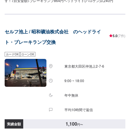
す！<目安金額>ブレーキランプ864円ヘッドライト(ハロゲン)3,240円
セルフ池上 / 昭和礦油株式会社 のヘッドライ
5.0
(7件)
ト・ブレーキランプ交換
カードOK
ローンOK
東京都大田区仲池上2-7-6
9:00 ~ 18:00
年中無休
平均10時間で返信
1,100
実績金額
円
〜