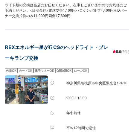
ライト類の交換は当店にお任せください。在庫もございますのでお気軽にご
予約ください。<目安金額>電球交換1,100円ハロゲンバルブ4,400円HIDバー
ナー交換片側のみ11,000円両側17,600円
REXエネルギー星が丘CSのヘッドライト・ブレ
5.0
(7件)
ーキランプ交換
代車OK
カードOK
電子マネーOK
QR決済OK
ローンOK
神奈川県相模原市中央区陽光台1-3-10
9:00 ~ 18:00
年中無休
平均12時間で返信