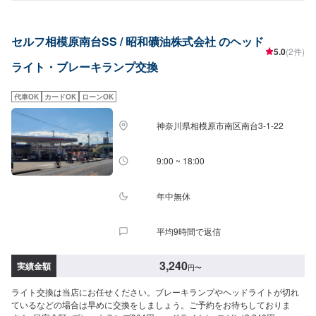
セルフ相模原南台SS / 昭和礦油株式会社 のヘッド
5.0
(2件)
ライト・ブレーキランプ交換
代車OK
カードOK
ローンOK
神奈川県相模原市南区南台3-1-22
9:00 ~ 18:00
年中無休
平均9時間で返信
3,240
実績金額
円
〜
ライト交換は当店にお任せください。ブレーキランプやヘッドライトが切れ
ているなどの場合は早めに交換をしましょう。ご予約をお待ちしておりま