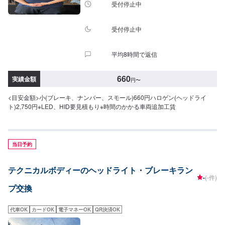
受付停止中
受付停止中
平均8時間で返信
660
実績金額
円
〜
<目安金額>小(ブレーキ、ナンバー、スモール)660円ハロゲン(ヘッドライ
ト)2,750円※LED、HID要見積もり※時間のかかる車両追加工賃
当日予約
テクニカルボディーのヘッドライト・ブレーキラン
-
(-件)
プ交換
代車OK
カードOK
電子マネーOK
QR決済OK