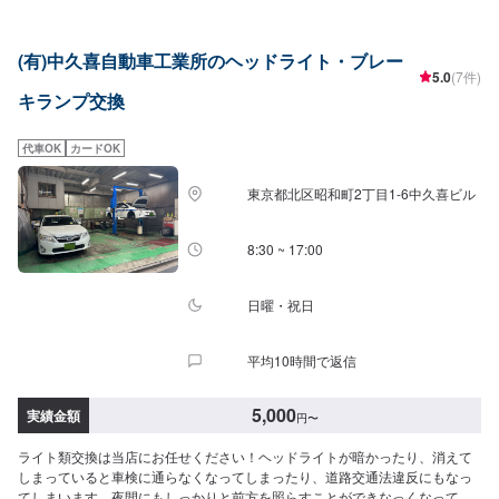
(有)中久喜自動車工業所のヘッドライト・ブレー
5.0
(7件)
キランプ交換
代車OK
カードOK
東京都北区昭和町2丁目1-6中久喜ビル
8:30 ~ 17:00
日曜・祝日
平均10時間で返信
5,000
実績金額
円
〜
ライト類交換は当店にお任せください！ヘッドライトが暗かったり、消えて
しまっていると車検に通らなくなってしまったり、道路交通法違反にもなっ
てしまいます。夜間にもしっかりと前方を照らすことができなっくなってし