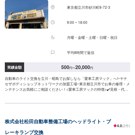
東京都立川市砂川町8-72-3
9:00 ~ 18:00
月曜・金曜・土曜・日曜・祝日
平均8時間で返信
500
20,000
実績金額
円
〜
円
自動車のライト交換を立川・昭島でお探しなら「愛車工房マック」へ!~ヤナ
セザボディショップネットワークの加盟工場~東京都立川市でお車の修理・メ
ンテナンスお気軽にご相談ください！<愛車工房マックの特徴>✔️見積・代車
無料！✔️保険修理OK！✔️お車のお手入れ・メンテナンスもお任せください！
✔️部品の持ち込みも可能！オファーにて詳細情報と車種や型番などをお送り
ください<作業の流れ>【1】オファーにてお問い合わせ【2】入庫・ご相談
【3】現車確認・入庫検査・お見積【4】お車の整備【5】整備代金のお支払
い【6】出庫（ご納車、またはご来店）<代車について>代車をご用意してい
株式会社松田自動車整備工場のヘッドライト・ブ
ます。お車の作業中は代車をご利用ください。※代車の燃料代はお客様にご負
4.0
(2件)
担いただいております。※状況により貸し出しできかねる場合もございます。
レーキランプ交換
<定休日・営業時間>【平日】8:30～19:00【土曜】8:30～18:00【日曜（受付