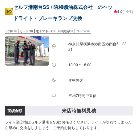
セルフ港南台SS / 昭和礦油株式会社 のヘッ
1位
5.0
(14件)
ドライト・ブレーキランプ交換
代車OK
カードOK
電子マネーOK
QR決済OK
ローンOK
神奈川県横浜市港南区港南台5－23－
21
10:00 ~ 18:00
年中無休
平均7時間で返信
来店時無料見積
実績金額
ライト類交換はセルフ港南台SSにお任せください。ライトが切れてしまった
ら早めに交換をしましょう。ご予約お待ちしております。