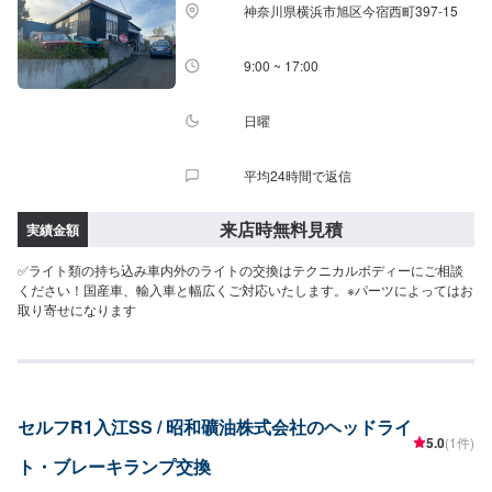
神奈川県横浜市旭区今宿西町397-15
9:00 ~ 17:00
日曜
平均24時間で返信
来店時無料見積
実績金額
✅ライト類の持ち込み車内外のライトの交換はテクニカルボディーにご相談
ください！国産車、輸入車と幅広くご対応いたします。※パーツによってはお
取り寄せになります
セルフR1入江SS / 昭和礦油株式会社のヘッドライ
5.0
(1件)
ト・ブレーキランプ交換