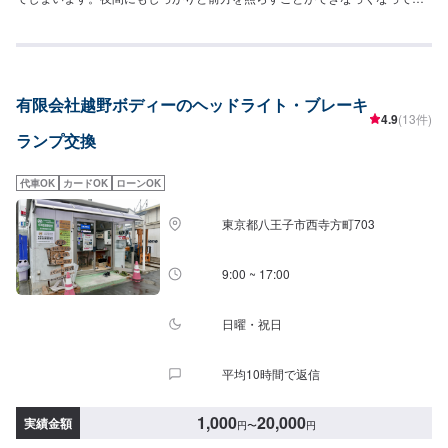
まい、事故に繋がってしまう可能性が非常に高いです。ご予約をお待ちして
おります！<費用について>ヘッドライトユニット交換13,500円/1箇所ヘッド
ライトバルブ交換5,000円/1箇所
有限会社越野ボディーのヘッドライト・ブレーキ
4.9
(13件)
ランプ交換
代車OK
カードOK
ローンOK
東京都八王子市西寺方町703
9:00 ~ 17:00
日曜・祝日
平均10時間で返信
1,000
20,000
実績金額
円
〜
円