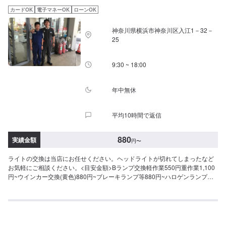
カードOK
電子マネーOK
ローンOK
神奈川県横浜市神奈川区入江1－32－
25
9:30 ~ 18:00
年中無休
平均10時間で返信
880
実績金額
円
〜
ライトの交換は当店にお任せください。ヘッドライトが切れてしまったなど
お気軽にご相談ください。<目安金額>Bランプ交換軽作業550円重作業1,100
円~ウインカー交換(黄色)880円~ブレーキランプ等880円~ハロゲンランプ交
換(H4)3,300円~