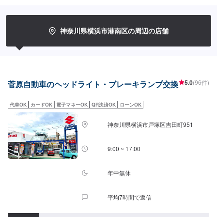
神奈川県横浜市港南区の周辺の店舗
5.0
(96件)
菅原自動車のヘッドライト・ブレーキランプ交換
代車OK
カードOK
電子マネーOK
QR決済OK
ローンOK
神奈川県横浜市戸塚区吉田町951
9:00 ~ 17:00
年中無休
平均7時間で返信