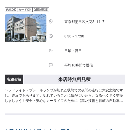
のみ可）】9:00～18:00祝日定休
代車OK
カードOK
QR決済OK
東京都墨田区文花2−14−7
8:30 ~ 17:30
日曜・祝日
平均10時間で返信
来店時無料見積
実績金額
ヘッドライト・ブレーキランプが切れた状態での夜間の走行は大変危険です
し、違反でもあります。切れていることに気がついたら、なるべく早く交換
しましょう！安全・安心なカーライフのために【高い技術と信頼の自動車整
備・修理】松田自動車整備工場にお任せください。熟練したプロの目を通し
てお車をチェックすることで、不具合を早期発見し後々の深刻なトラブルを
未然に防ぎ、結果、安全のみならず、経済的にもお得となることもありま
す。日本全国安心のネットワークDRPネットワーク加盟工場です！！DRPは
北海道から九州・沖縄まで全国450社のネットワーク、統一サービスです。