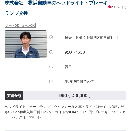
株式会社 横浜自動車のヘッドライト・ブレーキ
5.0
(42件)
ランプ交換
カードOK
ローンOK
神奈川県横浜市鶴見区朝日町1－1
9:00 ~ 16:30
祝日
平均10時間で返信
990
20,000
実績金額
円
〜
円
ヘッドライト、テールランプ、ウインカーなど車のライトは全てご相談くだ
さい！<<参考交換工賃>>ヘッドライト球(H4)：2,750円~ブレーキ、ウインカ
ー、バック球：990円~