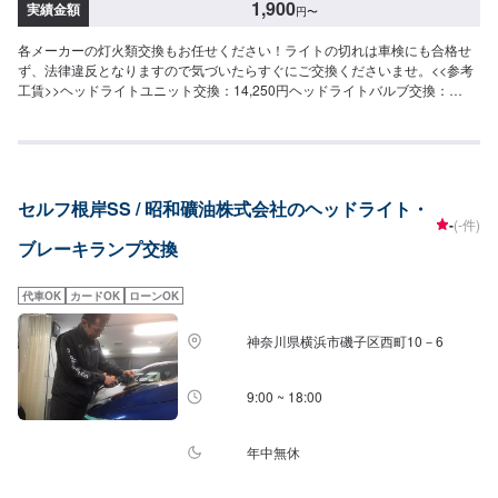
1,900
実績金額
円
〜
各メーカーの灯火類交換もお任せください！ライトの切れは車検にも合格せ
ず、法律違反となりますので気づいたらすぐにご交換くださいませ。<<参考
工賃>>ヘッドライトユニット交換：14,250円ヘッドライトバルブ交換：
1,900円<<フリードリンクやキッズルームも完備！>>店内でお待ち頂く場合
や、家族連れの方にも快適にお過ごし頂けるよう努めております。<<経験豊
富な資格保持者が多数在籍>>自動車検査員が5名、二級整備士が5名、車体整
備士が1名と、多数の従業員が在籍しております。車検だけでなく、整備や修
理の際もお客さまのお車を受け入れる体制が整っております。ご予約・ご来
セルフ根岸SS / 昭和礦油株式会社のヘッドライト・
店を心よりお待ちしております！
-
(-件)
ブレーキランプ交換
代車OK
カードOK
ローンOK
神奈川県横浜市磯子区西町10－6
9:00 ~ 18:00
年中無休