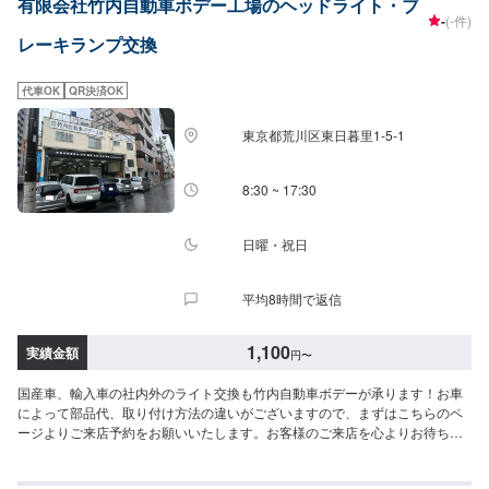
有限会社竹内自動車ボデー工場のヘッドライト・ブ
高い技術力、明解な見積り基準で、安心と信頼のカーメンテナンスをお約束
-
(-件)
いたします。【代車について】代車の無料貸し出しサービスがございますの
レーキランプ交換
で、ご希望の方はお申し付けください。※燃料代はお客様負担となります。※
状況により貸出できかねる場合がございます。【パーツについて】パーツ持
ち込み・販売可能！持ち込み希望の方▶️オファーにてお車とパーツの詳細を
代車OK
QR決済OK
お送りください。ご購入希望の方▶️オファーにて車種情報をお送りくださ
い。
東京都荒川区東日暮里1-5-1
8:30 ~ 17:30
日曜・祝日
平均8時間で返信
1,100
実績金額
円
〜
国産車、輸入車の社内外のライト交換も竹内自動車ボデーが承ります！お車
によって部品代、取り付け方法の違いがございますので、まずはこちらのペ
ージよりご来店予約をお願いいたします。お客様のご来店を心よりお待ちし
ております。