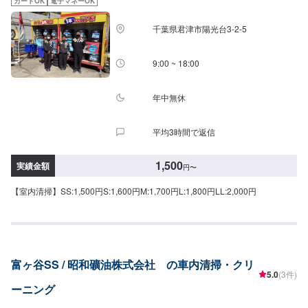
カードOK
電子マネーOK
千葉県君津市陽光台3-2-5
9:00 ~ 18:00
年中無休
平均3時間で返信
1,500
実績金額
円
〜
【室内清掃】SS:1,500円S:1,600円M:1,700円L:1,800円LL:2,000円
富ヶ谷SS / 昭和礦油株式会社 の車内清掃・クリ
5.0
(3件)
ーニング