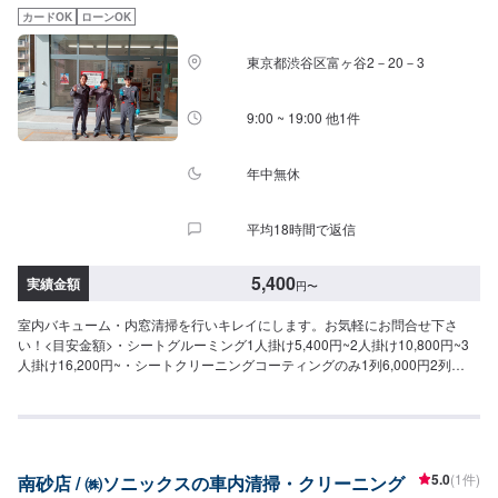
カードOK
ローンOK
東京都渋谷区富ヶ谷2－20－3
9:00 ~ 19:00 他1件
年中無休
平均18時間で返信
5,400
実績金額
円
〜
室内バキューム・内窓清掃を行いキレイにします。お気軽にお問合せ下さ
い！<目安金額>・シートグルーミング1人掛け5,400円~2人掛け10,800円~3
人掛け16,200円~・シートクリーニングコーティングのみ1列6,000円2列
11,000円3列16,000円・クリーニング+コーティング1列12,000円2列23,000
円3列31,000円・天井グルーミング8,640円~・内張・ダッシュボードグルー
ミング8,640円~・トランク・リアラゲッジグルーミング5,400円~・小さなシ
ミ抜き540円~・特殊シミ抜き2,700円~・フロアグルーミング3,780円~・徹底
マット小(1席分)1,890円~大(2席分以上)2,700円~・革シートグルーミング1人
5.0
(1件)
南砂店 / ㈱ソニックスの車内清掃・クリーニング
掛け6,400円~2人掛け11,880円~3人掛け17,280円~・ペットの毛取り1人掛け