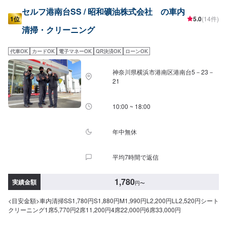
セルフ港南台SS / 昭和礦油株式会社 の車内
1位
5.0
(14件)
清掃・クリーニング
代車OK
カードOK
電子マネーOK
QR決済OK
ローンOK
神奈川県横浜市港南区港南台5－23－
21
10:00 ~ 18:00
年中無休
平均7時間で返信
1,780
実績金額
円
〜
<目安金額>車内清掃SS1,780円S1,880円M1,990円L2,200円LL2,520円シート
クリーニング1席5,770円2席11,200円4席22,000円6席33,000円