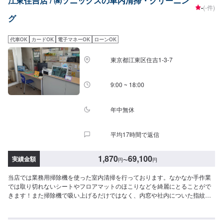
江東住吉店 / ㈱ソニックスの車内清掃・クリーニン
ヤ交換等、全て承ります！レンタカーも多くの台数保有していますので、な
-
(-件)
んでもお気軽にご相談ください！
グ
代車OK
カードOK
電子マネーOK
ローンOK
東京都江東区住吉1-3-7
9:00 ~ 18:00
年中無休
平均17時間で返信
1,870
69,100
実績金額
円
〜
円
当店では業務用掃除機を使った室内清掃を行っております。なかなか手作業
では取り切れないシートやフロアマットのほこりなどを綺麗にとることがで
きます！また掃除機で吸い上げるだけではなく、内窓や社内についた指紋な
どもクリーナーを使って拭き取らせて頂きます。<目安金額>車内清掃・SS：
1,870円・S：1,970円・M：2,090円・L：2,310円・LL：2,650円・XL：
3,080円車内まるごとクリーニング・SS：41,000円・S：46,000円・M：