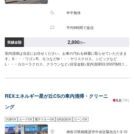
年中無休
平均9時間で返信
2,890
実績金額
円
〜
室内清掃は当店にお任せください。お車の汚れを綺麗に取らせていただきま
す。S・・・ワゴンR、モコなどM・・・ヤリスクロス、シビックなど
L・・・カローラクロス、クラウンなど<目安金額>室内清掃S3,000円M3,120
円L3,350円
REXエネルギー星が丘CSの車内清掃・クリーニ
5.0
(7件)
ング
代車OK
カードOK
電子マネーOK
QR決済OK
ローンOK
神奈川県相模原市中央区陽光台1-3-10