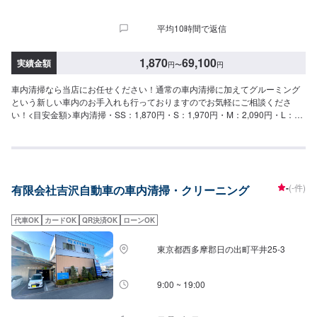
平均10時間で返信
1,870
69,100
実績金額
円
〜
円
車内清掃なら当店にお任せください！通常の車内清掃に加えてグルーミング
という新しい車内のお手入れも行っておりますのでお気軽にご相談くださ
い！<目安金額>車内清掃・SS：1,870円・S：1,970円・M：2,090円・L：
2,310円・LL：2,650円・XL：3,080円車内まるごとクリーニング・SS：
41,000円・S：46,000円・M：50,400円・L：53,700円・LL：59,100円・
XL：69,100円シートクリーニング・1席：6,060円・2席：11,800円・3席：
23,100円・6席：34,700円当店はガソリンはもちろんのこと、洗車・コーテ
ィング・オイル交換・タイヤ交換など作業に力を入れているので大歓迎でご
-
(-件)
有限会社吉沢自動車の車内清掃・クリーニング
ざいます！ほかにも、中古車販売,、新車販売、カーリースやレンタカーもや
っております！また、ENEOSアプリをダウンロードしていただいて、当店を
お気に入り登録していただくと、燃料割引、手洗い洗車割引などのクーポン
代車OK
カードOK
QR決済OK
ローンOK
を配信させていただいてますので、お得にご利用できます。お客様の愛車の
メンテナンスは当店にお任せください。
東京都西多摩郡日の出町平井25-3
9:00 ~ 19:00