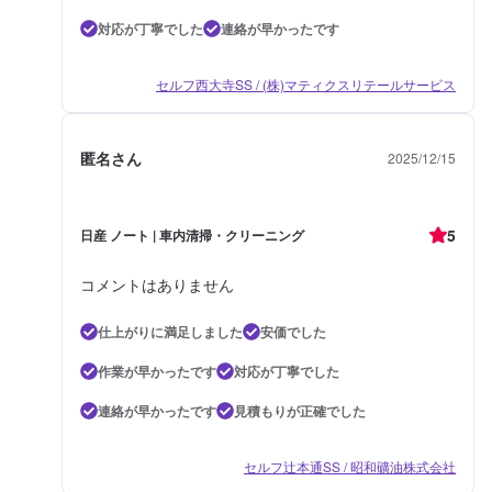
対応が丁寧でした
連絡が早かったです
セルフ西大寺SS / (株)マティクスリテールサービス
匿名さん
2025/12/15
5
日産 ノート | 車内清掃・クリーニング
コメントはありません
仕上がりに満足しました
安価でした
作業が早かったです
対応が丁寧でした
連絡が早かったです
見積もりが正確でした
セルフ辻本通SS / 昭和礦油株式会社