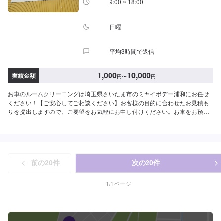
9:00 ~ 18:00
日曜
平均3時間で返信
1,000
10,000
実績金額
円
〜
円
お車のルームクリーニングは埼玉県さいたま市のミヤイボデー浦和にお任せ
ください！【ご安心してご相談ください】お客様の目的に合わせたお見積も
りを提出しますので、ご要望をお気軽にお申し付けください。お車をお預か
りして、独自の判断で作業をするようなことは一切ございません。お客様お
一人おひとりのカーライフに合わせた細かいお見積もりを作成いたします。
お車のことでご不明な点や、不安な点はしっかり伺い、丁寧に説明させてい
ただきますので、ご安心してご相談ください。【作業の流れ】【1】お問い合
わせ【2】車の確認・お見積もりの作成【3】車のお預かり【4】修理開始
前の
20
件
次の
20
件
【5】修理終了・お支払い【6】アフターサポート【代車について】作業中に
お車が必要なお客様には、代車をお出しすることもできますので事前にご相
談ください。代車は、ご希望の車種がお選びいただけ、ほぼすべてにETC、
1
/
1
ページ
ナビが付いております。※代車の燃料代はお客様にご負担いただいておりま
す。【定休日・営業時間】定休日：不定休日曜日はお問い合わせください。
営業時間：9:00~18:00