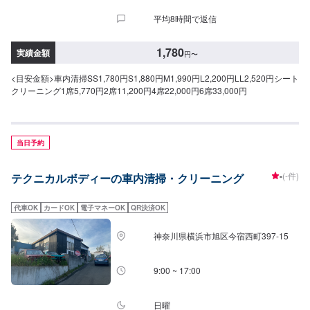
平均8時間で返信
1,780
実績金額
円
〜
<目安金額>車内清掃SS1,780円S1,880円M1,990円L2,200円LL2,520円シート
クリーニング1席5,770円2席11,200円4席22,000円6席33,000円
当日予約
-
(-件)
テクニカルボディーの車内清掃・クリーニング
代車OK
カードOK
電子マネーOK
QR決済OK
神奈川県横浜市旭区今宿西町397-15
9:00 ~ 17:00
日曜