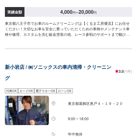
4,000
20,000
実績金額
円
〜
円
東京都八王子市でお車のルームクリーニングは【くるま工房優流】にお任せ
ください！大切なお車を安全に乗っていただくための車検やメンテナンス車
検や修理、カスタムを含む鈑金塗装の他、レース参戦のサポートまで幅ひろ
くお応えできるのは20年のノウハウがあるから。生活の手段でもあり、楽し
みの一部でもある車。お客様が思い描いた夢を並走できるパートナーであり
たいと考えています。【お客様のニーズをお聞きしながら、お客様の夢を共
に考えます。】お任せいただいた大切な車は、教育体制の行き届いたスタッ
フと最新の環境で、ご相談窓口から実際の作業、納車に至るまでを一人の職
新小岩店 / ㈱ソニックスの車内清掃・クリーニン
人が担当しています。それはお客様との信頼を築くためでもあり、納車まで
3.0
(1件)
の期間を短縮するためでもあります。専門性の高さやスキルの高いサービス
グ
をお客様に提供し「また来るよ！」と言っていただくプロセスが優流のトー
タルサービスです。【1】オファーにてお問い合わせ【2】ご来店・入庫・お
見積り【3】お見積りにご納得いただければ作業開始【4】仕上がり次第納車
代車OK
カードOK
電子マネーOK
ローンOK
【代車について】代車をご用意しています。お車の作業中は代車をご利用く
ださい。※代車の燃料代はお客様にご負担いただいております。【定休日・営
東京都葛飾区奥戸４－１９－２０
業時間】定休日：日曜・祝日営業時間：9:00~19:00
9:00 ~ 18:00
年中無休