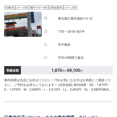
2,160円~2人掛け2,700円~3人掛け3,240円~トランク・リアラゲッジ3,240円
~
代車OK
カードOK
電子マネーOK
QR決済OK
ローンOK
東京都江東区南砂1-5-12
7:00 ~ 20:00 他1件
年中無休
平均12時間で返信
1,870
69,100
実績金額
円
〜
円
車内清掃は当店にお任せください！汚れが気になる方はお気軽にご相談くだ
さい。ご予約をお待ちしております！<目安金額>車内清掃・SS：1,870円・
S：1,970円・M：2,090円・L：2,310円・LL：2,650円・XL：3,080円車内ま
るごとクリーニング・SS：41,000円・S：46,000円・M：50,400円・L：
53,700円・LL：59,100円・XL：69,100円シートクリーニング・1席：6,060
円・2席：11,800円・3席：23,100円・6席：34,700円当店は平日、土曜日が
7時から20時まで。日曜祝日は8時から18時までの営業となっております。ガ
ソリン供給はもちろんのことコーティング、板金、車検、オイル交換、タイ