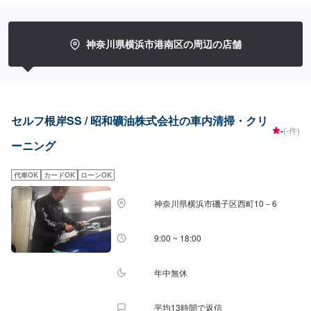
神奈川県横浜市港南区の周辺の店舗
セルフ根岸SS / 昭和礦油株式会社の車内清掃・クリ
-
(-件)
ーニング
代車OK
カードOK
ローンOK
神奈川県横浜市磯子区西町10－6
9:00 ~ 18:00
年中無休
平均13時間で返信