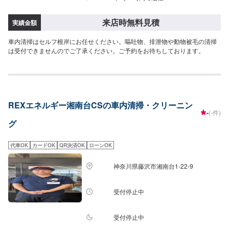
来店時無料見積
実績金額
車内清掃はセルフ根岸にお任せください。嘔吐物、排泄物や動物被毛の清掃
は受付できませんのでご了承ください。ご予約をお待ちしております。
REXエネルギー湘南台CSの車内清掃・クリーニン
-
(-件)
グ
代車OK
カードOK
QR決済OK
ローンOK
神奈川県藤沢市湘南台1-22-9
受付停止中
受付停止中