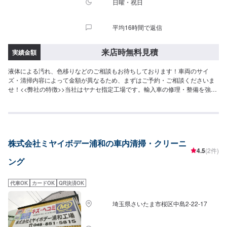
日曜・祝日
平均16時間で返信
来店時無料見積
実績金額
液体による汚れ、色移りなどのご相談もお待ちしております！車両のサイ
ズ・清掃内容によって金額が異なるため、まずはご予約・ご相談くださいま
せ！<<弊社の特徴>>当社はヤナセ指定工場です。輸入車の修理・整備を強み
としております。日本車・ドイツ車・イタリア車・アメリカ車・電気自動車
のことならお任せください！<<代車について>>工場の代車を26台ご用意して
おります。お時間かかる場合にも安心です。<<国家資格を持った整備士が多
数在籍>>二級整備士・三級整備士が多数在籍しております。愛車の不具合・
気になるところはなんでもご相談ください！
株式会社ミヤイボデー浦和の車内清掃・クリーニ
4.5
(2件)
ング
代車OK
カードOK
QR決済OK
埼玉県さいたま市桜区中島2-22-17