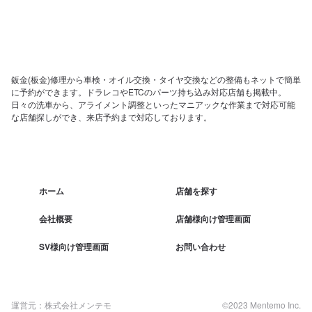
鈑金(板金)修理から車検・オイル交換・タイヤ交換などの整備もネットで簡単
に予約ができます。ドラレコやETCのパーツ持ち込み対応店舗も掲載中。
日々の洗車から、アライメント調整といったマニアックな作業まで対応可能
な店舗探しができ、来店予約まで対応しております。
ホーム
店舗を探す
会社概要
店舗様向け管理画面
SV様向け管理画面
お問い合わせ
運営元：株式会社メンテモ
©2023 Mentemo Inc.