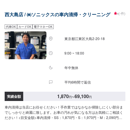
50,400円・L：53,700円・LL：59,100円・XL：69,100円シートクリーニン
グ・1席：6,060円・2席：11,800円・3席：23,100円・6席：34,700円当店は
-
(-件)
西大島店 / ㈱ソニックスの車内清掃・クリーニング
年中無休、朝は7時から夜は20時まで営業しております。ガソリンエネルギ
ーの供給協力はもちろん、併せてレンタカー業務も行っていいます。特にオ
イル交換、バッテリー交換のスピード作業、コーティングに力をいれてま
代車OK
カードOK
電子マネーOK
す！熟練のスタッフが親切丁寧かつ迅速に対応させて頂きます。お客様の大
切なお車のメンテナンスは是非当店にお任せください。
東京都江東区大島2-20-18
9:00 ~ 18:00
年中無休
平均6時間で返信
1,870
69,100
実績金額
円
〜
円
車内清掃は当店にお任せください！手作業ではなかなか掃除しにくい部分ま
でしっかりと綺麗に致します。お車の汚れが気になる方はお気軽にご相談く
ださい！<目安金額>車内清掃・SS：1,870円・S：1,970円・M：2,090円・
L：2,310円・LL：2,650円・XL：3,080円車内まるごとクリーニング・SS：
41,000円・S：46,000円・M：50,400円・L：53,700円・LL：59,100円・