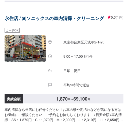
XL：69,100円シートクリーニング・1席：6,060円・2席：11,800円・3席：
23,100円・6席：34,700円当社は年中無休、24時間営業のセルフスタンドで
す。お車のメンテナンス受付は9時～18時で対応しております。※年末年始な
5.0
(1件)
永住店 / ㈱ソニックスの車内清掃・クリーニング
どは時短で受け付けております。車検、コーティング、タイヤ、新車、中古
車などお車に関するご相談はお気軽にどうぞ！今流行りの個人カーリースも
お取り扱いしています。
カードOK
東京都台東区元浅草2-1-20
9:00 ~ 17:00 他1件
日曜・祝日
平均9時間で返信
1,870
69,100
実績金額
円
〜
円
車内清掃なら当店にお任せください！お車の砂や泥汚れなどが気になる方は
お気軽にご相談ください！ご予約をお待ちしております！<目安金額>車内清
掃・SS：1,870円・S：1,970円・M：2,090円・L：2,310円・LL：2,650円・
XL：3,080円車内まるごとクリーニング・SS：41,000円・S：46,000円・