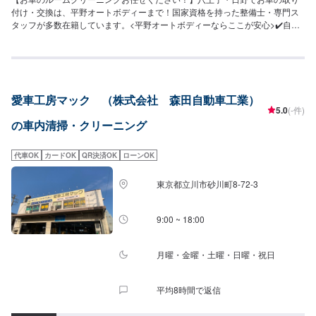
付け・交換は、平野オートボディーまで！国家資格を持った整備士・専門ス
タッフが多数在籍しています。<平野オートボディーならここが安心>✔️自動
車整備の確かな技術✔️整備は柔軟な対応が可能✔️選べるお支払い方法<作業の
流れ>(1)オファーにてお問い合わせ・日程調整(2)入庫(3)お見積もり(4)作業
(5)完了・納車<代車について>無料の代車をご用意しています。お車の作業中
は代車をご利用ください。※代車の燃料代はお客様にご負担いただいておりま
す。※内容などにより貸し出し出来かねる場合もございます。<納期について
愛車工房マック （株式会社 森田自動車工業）
>通常：即日〜1日<営業時間>9:30~18:00
5.0
(-件)
の車内清掃・クリーニング
代車OK
カードOK
QR決済OK
ローンOK
東京都立川市砂川町8-72-3
9:00 ~ 18:00
月曜・金曜・土曜・日曜・祝日
平均8時間で返信