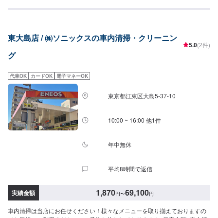
M：50,400円・L：53,700円・LL：59,100円・XL：69,100円シートクリーニ
ング・1席：6,060円・2席：11,800円・3席：23,100円・6席：34,700円当店
の営業時間は月曜から金曜日まではAM７時30分よりPM18時00分までとなっ
ております、日祭日はお休みとなります。土曜日のみAM8時00分～PM16時
東大島店 / ㈱ソニックスの車内清掃・クリーニン
00分までとなっています。常時1～2名の整備士在中にてお車全般の整備、修
5.0
(2件)
理、交換などお気軽にお申し付けください。又、キャンペーン等商品によっ
グ
ては割引価格にて販売致しております。
代車OK
カードOK
電子マネーOK
東京都江東区大島5-37-10
10:00 ~ 16:00 他1件
年中無休
平均8時間で返信
1,870
69,100
実績金額
円
〜
円
車内清掃は当店にお任せください！様々なメニューを取り揃えておりますの