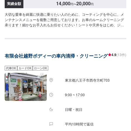
14,000
20,000
実績金額
円
〜
円
大切な愛車を綺麗に快適に乗りたい人のために、コーティングを中心に、メ
ンテナンスメニューを複数ご用意しております。お車のルームクリーニング
承ります！細かなお手入れもお任せください！シートや天井をはじめ、ジュ
ータン・内張り・トランク内までくまなく洗浄。たばこのヤニ・油汚れ・ホ
コリをなくして快適なドライブを約束します。車内消臭除菌（抗菌）と併せ
て行うのがおすすめです。<料金>軽：14,000円～乗用車：17,000円～【作業
実績】スズキエブリイ29,800円<作業の流れ>【1】オファーにてお問い合わ
せ【2】入庫・ご相談【3】現車確認・入庫検査・お見積【4】お車の整備
4.9
(13件)
有限会社越野ボディーの車内清掃・クリーニング
【5】整備代金のお支払い【6】出庫（ご納車、またはご来店）<代車につい
て>代車をご用意しています。お車の作業中は代車をご利用ください。※代車
の燃料代はお客様にご負担いただいております。※状況により貸し出しできか
代車OK
カードOK
ローンOK
ねる場合もございます。<定休日・営業時間>【平日】8:30～19:00【土曜】
8:30～18:00【日曜（受付のみ可）】9:00～18:00祝日定休
東京都八王子市西寺方町703
9:00 ~ 17:00
日曜・祝日
平均10時間で返信