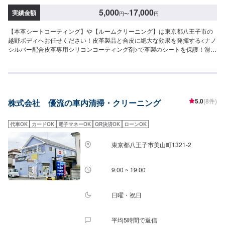
5,000
17,000
実績金額
円
〜
円
【本革シートコーティング】や【ルームクリーニング】は東京都八王子市の
越野ボディへお任せください！皮革製品と合皮に絶大な効果を発揮する<ナノ
シルバー配合皮革専用シリコンコーティング剤>で革製のシートを保護！滑ら
ない・臭くならない・長期保護3~6ヶ月！<皮革専用コーティング剤革王の特
徴>★抗菌★防カビ★防水★防汚★防キズ★保湿・艶出し★再生・修復効果
★【定休日・営業時間】定休日：日曜日、祝日営業時間：9:00~18:00【1】
オファーにてお問い合わせ【2】お見積り【3】お見積りにご納得いただけれ
ば作業開始【4】仕上がり次第納車【お見積もり・代車無料】リサイクル部品
5.0
(8件)
株式会社 優流の車内清掃・クリーニング
を使った修理や、無料代車手配などお客様のニーズに応えるお見積もりを実
現します。※代車の燃料代はお客様にご負担いただいております。※内容など
により貸し出し出来かねる場合もございます。【ご注意】入庫の際はお気を
代車OK
カードOK
電子マネーOK
QR決済OK
ローンOK
つけてお越しください。駐車スペースは事務所前の空いているスペースに駐
車してください。受付はスタッフへ「メンテモで予約しました」とお伝えく
東京都八王子市美山町1321-2
ださい。ご案内いたします。
9:00 ~ 19:00
日曜・祝日
平均5時間で返信