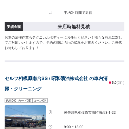
平均24時間で返信
来店時無料見積
実績金額
お車の清掃作業もテクニカルボディーにお任せください！様々な汚れに対し
てご対応いたしますので、予約の際に汚れの状況をお書きください。ご来店
お待ちしております！
セルフ相模原南台SS / 昭和礦油株式会社 の車内清
5.0
(2件)
掃・クリーニング
代車OK
カードOK
ローンOK
神奈川県相模原市南区南台3-1-22
9:00 ~ 18:00