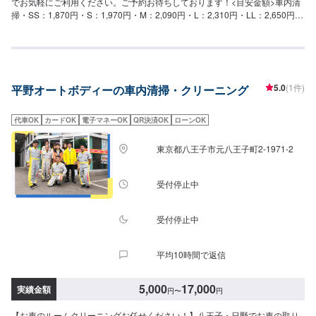
でお気軽にご利用ください。ご予約お待ちしております！<目安金額>車内清
掃・SS：1,870円・S：1,970円・M：2,090円・L：2,310円・LL：2,650円・
XL：3,080円車内まるごとクリーニング・SS：41,000円・S：46,000円・
M：50,400円・L：53,700円・LL：59,100円・XL：69,100円シートクリーニ
ング・1席：6,060円・2席：11,800円・3席：23,100円・6席：34,700円当店
は地域に根付いたガソリンスタンドで頑張っております！中古車の販売も行
っております！「タイヤの空気圧が心配」こんなことでもどうぞ当店をご利
5.0
(1件)
平野オートボディーの車内清掃・クリーニング
用ください！アプリDLでBOXティッシュ１箱プレゼント中です！是非アプリ
DLして当店をお気に入りに入れてください。クーポン発行してますのでお得
に当店をご利用ください！
代車OK
カードOK
電子マネーOK
QR決済OK
ローンOK
東京都八王子市元八王子町2-1971-2
受付停止中
受付停止中
平均10時間で返信
5,000
17,000
実績金額
円
〜
円
【お車のルームクリーニングお任せください！】八王子・日野でお車の取り