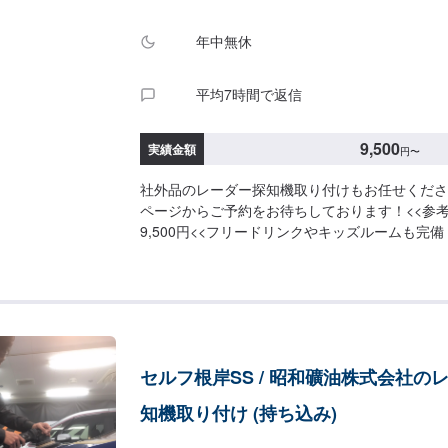
年中無休
平均7時間で返信
9,500
実績金額
円
〜
社外品のレーダー探知機取り付けもお任せくださ
ページからご予約をお待ちしております！<<参考
9,500円<<フリードリンクやキッズルームも完
く場合や、お子様連れの方にも快適にお過ごし頂
ております。<<経験豊富な資格保持者が多数在籍
名、二級整備士が5名、車体整備士が1名と、多
おります。車検だけでなく、アフターパーツ取り
車を受け入れる体制が整えておりますので、ご予
お待ちしております！
セルフ根岸SS / 昭和礦油株式会社の
知機取り付け (持ち込み)