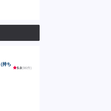
(持ち
5.0
(96件)