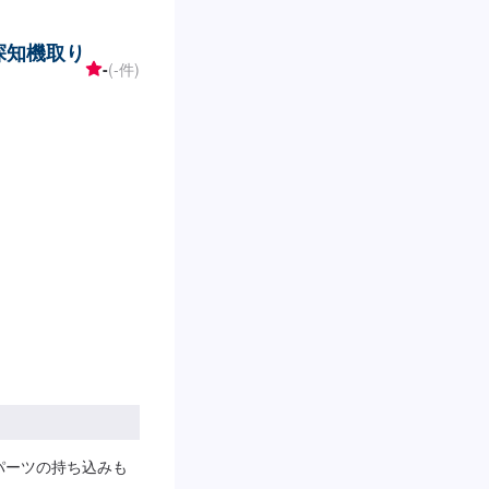
探知機取り
-
(-件)
パーツの持ち込みも