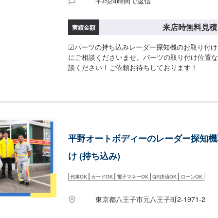
平均24時間で返信
来店時無料見積
実績金額
☑︎パーツの持ち込みレーダー探知機のお取り付
にご相談くださいませ。パーツの取り付け位置な
談ください！ご依頼お待ちしております！
平野オートボディーのレーダー探知機
け (持ち込み)
代車OK
カードOK
電子マネーOK
QR決済OK
ローンOK
東京都八王子市元八王子町2-1971-2