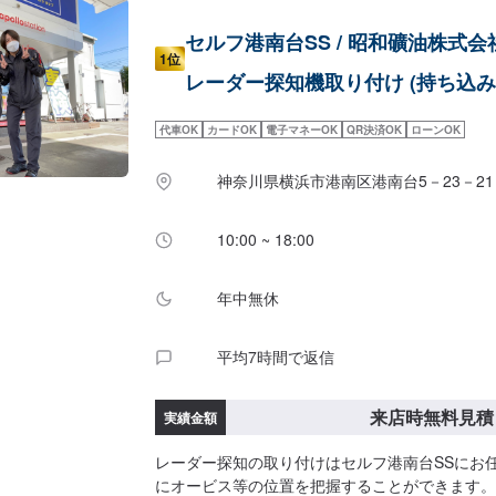
セルフ港南台SS / 昭和礦油株式会
1位
レーダー探知機取り付け (持ち込み
代車OK
カードOK
電子マネーOK
QR決済OK
ローンOK
神奈川県横浜市港南区港南台5－23－21
10:00 ~ 18:00
年中無休
平均7時間で返信
来店時無料見積
実績金額
レーダー探知の取り付けはセルフ港南台SSにお
にオービス等の位置を把握することができます。