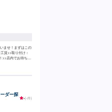
いませ！まずはこの
工賃>>取り付け：
備！>>店内でお待ち頂
けるよう環境を整え
>>自動車検査員が5
数の従業員が在籍して
付けのお客さまのお
約・ご来店を心より
レーダー探
-
(-件)