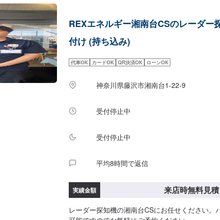
REXエネルギー湘南台CSのレーダー
付け (持ち込み)
代車OK
カードOK
QR決済OK
ローンOK
神奈川県藤沢市湘南台1-22-9
受付停止中
受付停止中
平均8時間で返信
来店時無料見積
実績金額
レーダー探知機の湘南台CSにお任せください。
可能ですのでお気軽にご予約ください。