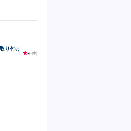
取り付け
-
(-件)