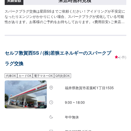
来店時無料見積
実績金額
スパークプラグ交換は星田SSまでご依頼ください！アイドリングが不安定に
なったりエンジンがかかりにくい場合、スパークプラグが劣化している可能
性があります。お客様のご予約をお待ちしております。<費用目安>ご来店後
のお見積もりとなります。
セルフ敦賀西SS / (株)若狭エネルギーのスパークプ
-
(-件)
ラグ交換
代車OK
カードOK
電子マネーOK
QR決済OK
福井県敦賀市若葉町1丁目1535
9:00 ~ 18:00
年中無休