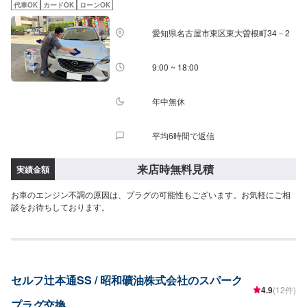
代車OK
カードOK
ローンOK
愛知県名古屋市東区東大曽根町34－2
9:00 ~ 18:00
年中無休
平均6時間で返信
来店時無料見積
実績金額
お車のエンジン不調の原因は、プラグの可能性もございます。お気軽にご相
談をお待ちしております。
セルフ辻本通SS / 昭和礦油株式会社のスパーク
4.9
(12件)
プラグ交換