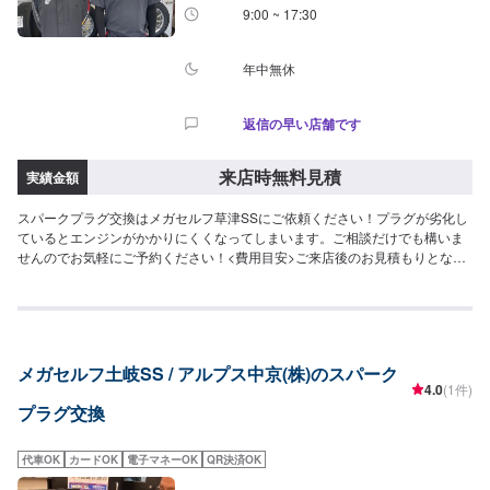
9:00 ~ 17:30
年中無休
返信の早い店舗です
来店時無料見積
実績金額
スパークプラグ交換はメガセルフ草津SSにご依頼ください！プラグが劣化し
ているとエンジンがかかりにくくなってしまいます。ご相談だけでも構いま
せんのでお気軽にご予約ください！<費用目安>ご来店後のお見積もりとなり
ます。
メガセルフ土岐SS / アルプス中京(株)のスパーク
4.0
(1件)
プラグ交換
代車OK
カードOK
電子マネーOK
QR決済OK