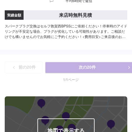
平均6時間で返信
来店時無料見積
実績金額
スパークプラグ交換はセルフ敦賀西BPSSにご依頼ください！停車時のアイド
リングが不安定な場合、プラグが劣化している可能性があります。ご相談だ
けでも構いませんのでお気軽にご予約ください！<費用目安>ご来店後のお見
積もりとなります。
前の
20
件
次の
20
件
1
/
1
ページ
地図で表示する