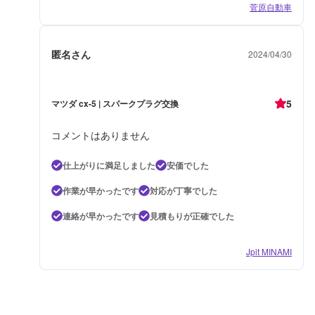
菅原自動車
匿名さん
2024/04/30
5
マツダ cx-5 | スパークプラグ交換
コメントはありません
仕上がりに満足しました
安価でした
作業が早かったです
対応が丁寧でした
連絡が早かったです
見積もりが正確でした
Jpit MINAMI