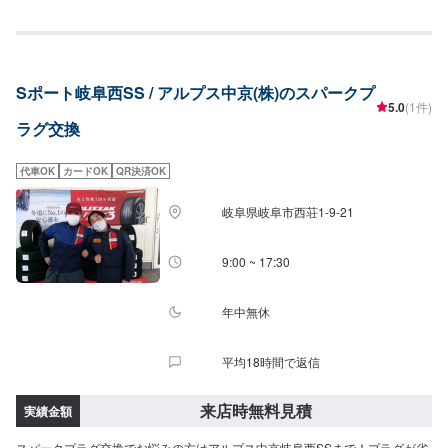
なります。
Sポート岐阜西SS / アルプス中京(株)のスパークプ
5.0
(1件)
ラグ交換
代車OK
カードOK
QR決済OK
岐阜県岐阜市西荘1-9-21
9:00 ~ 17:30
年中無休
平均18時間で返信
来店時無料見積
実績金額
スパークプラグ交換でお悩みの方はアルプス中京岐阜西SSまで！プラグが劣