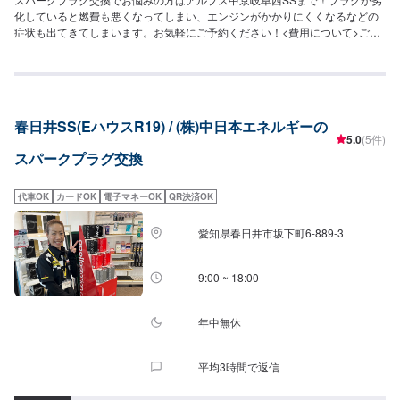
化していると燃費も悪くなってしまい、エンジンがかかりにくくなるなどの
症状も出てきてしまいます。お気軽にご予約ください！<費用について>ご来
店後のお見積もりとなります。
春日井SS(EハウスR19) / (株)中日本エネルギーの
5.0
(5件)
スパークプラグ交換
代車OK
カードOK
電子マネーOK
QR決済OK
愛知県春日井市坂下町6-889-3
9:00 ~ 18:00
年中無休
平均3時間で返信