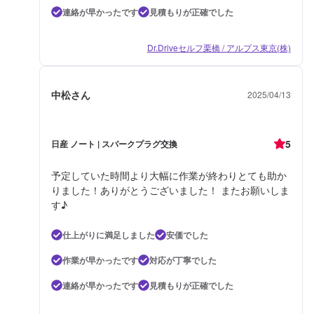
連絡が早かったです
見積もりが正確でした
Dr.Driveセルフ栗橋 / アルプス東京(株)
中松さん
2025/04/13
5
日産 ノート | スパークプラグ交換
予定していた時間より大幅に作業が終わりとても助か
りました！ありがとうございました！ またお願いしま
す♪
仕上がりに満足しました
安価でした
作業が早かったです
対応が丁寧でした
連絡が早かったです
見積もりが正確でした