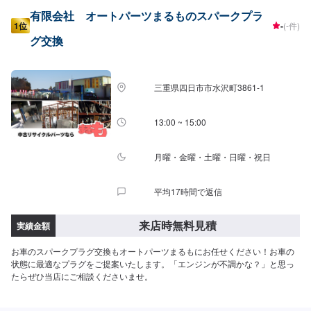
有限会社 オートパーツまるものスパークプラ
1位
-
(-件)
グ交換
三重県四日市市水沢町3861-1
13:00 ~ 15:00
月曜・金曜・土曜・日曜・祝日
平均17時間で返信
来店時無料見積
実績金額
お車のスパークプラグ交換もオートパーツまるもにお任せください！お車の
状態に最適なプラグをご提案いたします。「エンジンが不調かな？」と思っ
たらぜひ当店にご相談くださいませ。