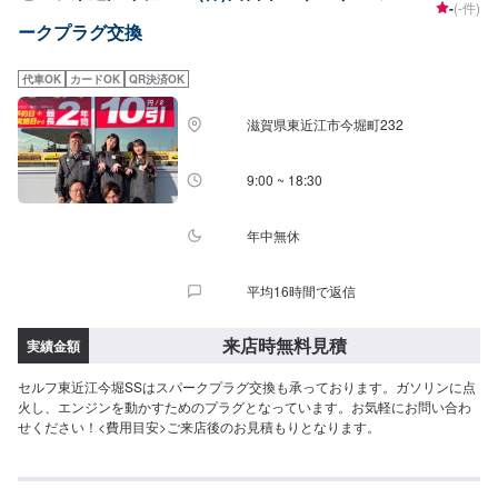
-
(-件)
ークプラグ交換
代車OK
カードOK
QR決済OK
滋賀県東近江市今堀町232
9:00 ~ 18:30
年中無休
平均16時間で返信
来店時無料見積
実績金額
セルフ東近江今堀SSはスパークプラグ交換も承っております。ガソリンに点
火し、エンジンを動かすためのプラグとなっています。お気軽にお問い合わ
せください！<費用目安>ご来店後のお見積もりとなります。