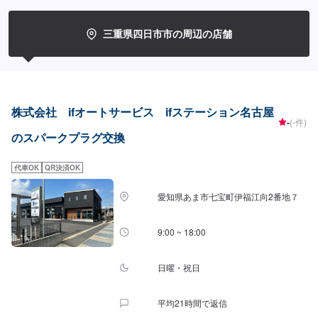
三重県四日市市の周辺の店舗
株式会社 ifオートサービス ifステーション名古屋
-
(-件)
のスパークプラグ交換
代車OK
QR決済OK
愛知県あま市七宝町伊福江向2番地７
9:00 ~ 18:00
日曜・祝日
平均21時間で返信