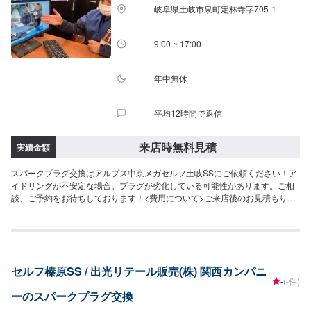
岐阜県土岐市泉町定林寺字705-1
9:00 ~ 17:00
年中無休
平均12時間で返信
来店時無料見積
実績金額
スパークプラグ交換はアルプス中京メガセルフ土岐SSにご依頼ください！ア
イドリングが不安定な場合。プラグが劣化している可能性があります。ご相
談、ご予約をお待ちしております！<費用について>ご来店後のお見積もりと
なります。
セルフ榛原SS / 出光リテール販売(株) 関西カンパニ
-
(-件)
ーのスパークプラグ交換