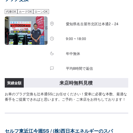
代車OK
カードOK
ローンOK
愛知県名古屋市北区辻本通2－24
9:00 ~ 18:00
年中無休
平均8時間で返信
来店時無料見積
実績金額
お車のプラグ交換も辻本通SSにお任せください！愛車に必要な本数、最適な
番手をご提案できればと思います。ご予約・ご来店をお待ちしております！
セルフ東近江今堀SS / (株)西日本エネルギーのスパ