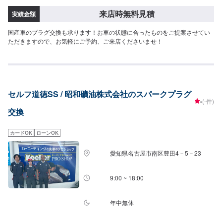
来店時無料見積
実績金額
国産車のプラグ交換も承ります！お車の状態に合ったものをご提案させてい
ただきますので、お気軽にご予約、ご来店くださいませ！
セルフ道徳SS / 昭和礦油株式会社のスパークプラグ
-
(-件)
交換
カードOK
ローンOK
愛知県名古屋市南区豊田4－5－23
9:00 ~ 18:00
年中無休