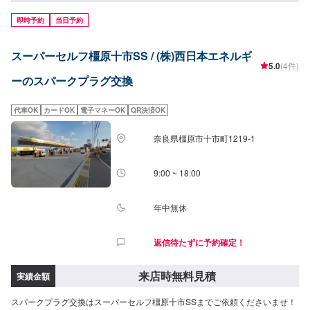
即時予約
当日予約
スーパーセルフ橿原十市SS / (株)西日本エネルギ
5.0
(4件)
ーのスパークプラグ交換
代車OK
カードOK
電子マネーOK
QR決済OK
奈良県橿原市十市町1219-1
9:00 ~ 18:00
年中無休
返信待たずに予約確定！
来店時無料見積
実績金額
スパークプラグ交換はスーパーセルフ橿原十市SSまでご依頼くださいませ！