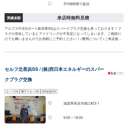
平均8時間で返信
来店時無料見積
実績金額
アルプス中京Sポート岐阜東SSはスパークプラグ交換も承っております！プ
ラグが劣化しているとアイドリングが不安定になってしまいます。ご相談だ
けでも構いませんのでお気軽にご予約ください！<費用について>ご来店後の
お見積もりとなります。
セルフ北長浜SS / (株)西日本エネルギーのスパー
5.0
(1件)
クプラグ交換
カードOK
電子マネーOK
QR決済OK
滋賀県長浜市細江町3-1
9:00 ~ 18:00