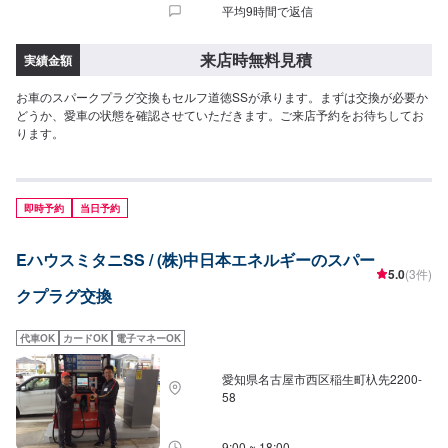
平均9時間で返信
来店時無料見積
実績金額
お車のスパークプラグ交換もセルフ道徳SSが承ります。まずは交換が必要か
どうか、愛車の状態を確認させていただきます。ご来店予約をお待ちしてお
ります。
即時予約
当日予約
EハウスミタニSS / (株)中日本エネルギーのスパー
5.0
(3件)
クプラグ交換
代車OK
カードOK
電子マネーOK
愛知県名古屋市西区稲生町杁先2200-
58
9:00 ~ 18:00