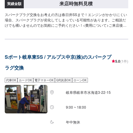
来店時無料見積
実績金額
スパークプラグ交換をお考えの方は春日井SSまで！エンジンがかかりにくい
場合、スパークプラグが劣化してしまっている可能性があります。ご相談だ
けでも構いませんのでお気軽にご予約ください！<費用について>ご来店後の
お見積もりとなります。
Sポート岐阜東SS / アルプス中京(株)のスパークプ
5.0
(1件)
ラグ交換
代車OK
カードOK
電子マネーOK
QR決済OK
ローンOK
岐阜県岐阜市水海道3-22-15
9:00 ~ 18:00
年中無休