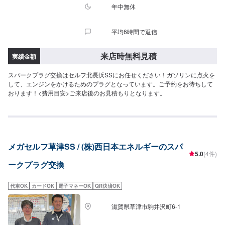
年中無休
平均6時間で返信
来店時無料見積
実績金額
スパークプラグ交換はセルフ北長浜SSにお任せください！ガソリンに点火を
して、エンジンをかけるためのプラグとなっています。ご予約をお待ちして
おります！<費用目安>ご来店後のお見積もりとなります。
メガセルフ草津SS / (株)西日本エネルギーのスパ
5.0
(4件)
ークプラグ交換
代車OK
カードOK
電子マネーOK
QR決済OK
滋賀県草津市駒井沢町6-1