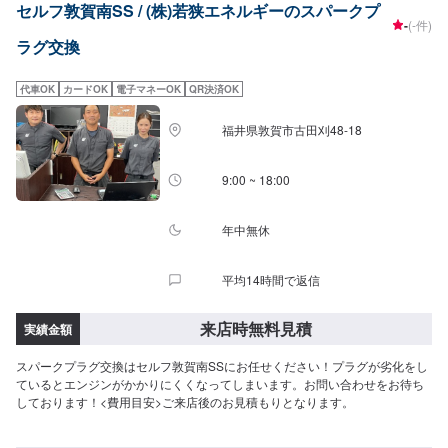
セルフ敦賀南SS / (株)若狭エネルギーのスパークプ
-
(-件)
ラグ交換
代車OK
カードOK
電子マネーOK
QR決済OK
福井県敦賀市古田刈48-18
9:00 ~ 18:00
年中無休
平均14時間で返信
来店時無料見積
実績金額
スパークプラグ交換はセルフ敦賀南SSにお任せください！プラグが劣化をし
ているとエンジンがかかりにくくなってしまいます。お問い合わせをお待ち
しております！<費用目安>ご来店後のお見積もりとなります。