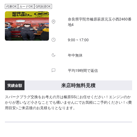
代車OK
カードOK
QR決済OK
奈良県宇陀市榛原萩原元玉小西2460番
地4
9:00 ~ 17:00
年中無休
平均19時間で返信
来店時無料見積
実績金額
スパークプラグ交換をお考えの方は榛原SSにお任せください！エンジンのか
かりが悪いなど小さなことでも構いませんにでお気軽にご予約ください！<費
用目安>ご来店後のお見積もりとなります。