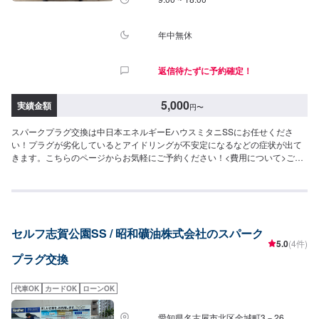
年中無休
返信待たずに予約確定！
5,000
実績金額
円
〜
スパークプラグ交換は中日本エネルギーEハウスミタニSSにお任せくださ
い！プラグが劣化しているとアイドリングが不安定になるなどの症状が出て
きます。こちらのページからお気軽にご予約ください！<費用について>ご来
店後のお見積もりとなります。
セルフ志賀公園SS / 昭和礦油株式会社のスパーク
5.0
(4件)
プラグ交換
代車OK
カードOK
ローンOK
愛知県名古屋市北区金城町3－26