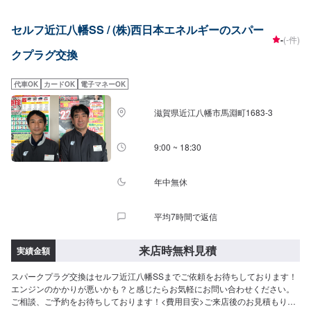
セルフ近江八幡SS / (株)西日本エネルギーのスパー
-
(-件)
クプラグ交換
代車OK
カードOK
電子マネーOK
滋賀県近江八幡市馬淵町1683-3
9:00 ~ 18:30
年中無休
平均7時間で返信
来店時無料見積
実績金額
スパークプラグ交換はセルフ近江八幡SSまでご依頼をお待ちしております！
エンジンのかかりが悪いかも？と感じたらお気軽にお問い合わせください。
ご相談、ご予約をお待ちしております！<費用目安>ご来店後のお見積もりと