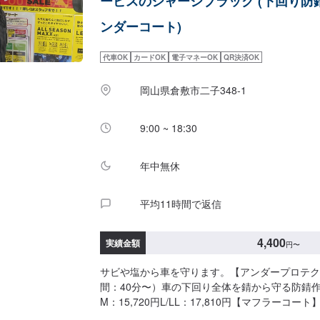
ービスのシャーシブラック (下回り防
ンダーコート)
代車OK
カードOK
電子マネーOK
QR決済OK
岡山県倉敷市二子348-1
9:00 ~ 18:30
年中無休
平均11時間で返信
4,400
実績金額
円
〜
サビや塩から車を守ります。【アンダープロテク
間：40分〜）車の下回り全体を錆から守る防錆作業S
M：15,720円L/LL：17,810円【マフラーコー
分〜）特に錆びやすいマフラーをシルバーに耐熱防