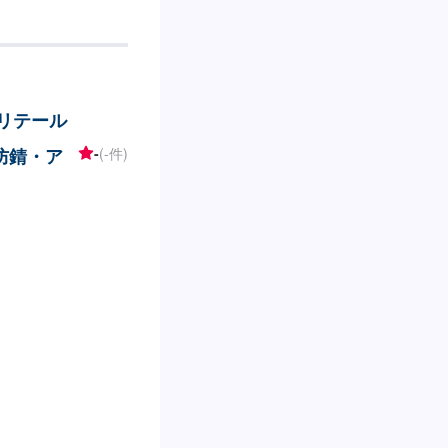
スリテール
防錆・ア
-
(-件)