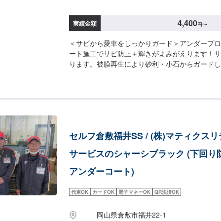
4,400
実績金額
円
〜
＜サビから愛車をしっかりガード＞アンダープロ
ート施工でサビ防止＋輝きがよみがえります！サ
ります。被膜再生により砂利・小石からガードし
ロテクト（ブラックタイプ／クリアタイプ）］（施
軽四：10,270円⚫︎普通車：13,200円⚫︎大型車：
ート（シルバー）］（施工時間：15分）⚫︎軽四：4,
5,500円⚫︎大型車：5,500円［＜お得＞セット
ト＋マフラーコート］（施工時間：30分）⚫︎軽四：1
車：15,720円⚫︎大型車：17,810円
セルフ倉敷福井SS / (株)マティクス
サービスのシャーシブラック (下回り
アンダーコート)
代車OK
カードOK
電子マネーOK
QR決済OK
岡山県倉敷市福井22-1