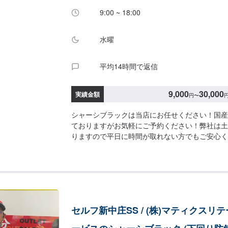
9:00 ~ 18:00
水曜
平均14時間で返信
9,000
30,000
実績金額
円
〜
シャーシブラックは当店にお任せください！国産
ておりますがお気軽にご予約ください！弊社は土
りますので平日に時間が取れない方でもご安心く
の対応を得意としております。トラック、外国車
のでご了承ください。保険事故修理、鈑金塗装、
業を特に得意としていますのでお困りの方は弊社
代車(軽自動車)や自社レンタカーもございます
ださい。
セルフ新中庄SS / (株)マティクスリ