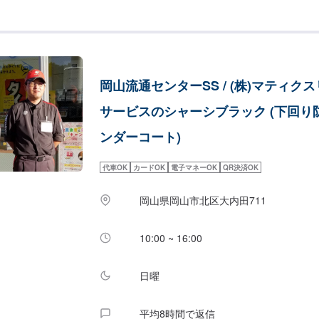
4,400円M：5,500円L/LL：5,500円
岡山流通センターSS / (株)マティク
サービスのシャーシブラック (下回り
ンダーコート)
代車OK
カードOK
電子マネーOK
QR決済OK
岡山県岡山市北区大内田711
10:00 ~ 16:00
日曜
平均8時間で返信