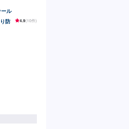
テール
回り防
4.9
(10件)