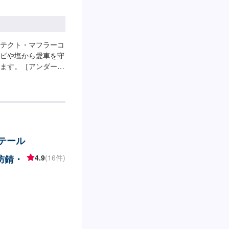
テクト・マフラーコ
ビや塩から愛車を守
ます。［アンダープ
工時間：15分）⚫︎
15,400円［マフラーコ
400円⚫︎普通車：
価格：アンダープロテク
3,620円⚫︎普通
リテール
防錆・
4.9
(16件)