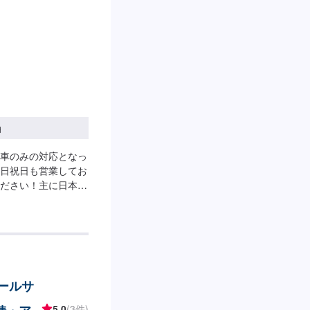
円
車のみの対応となっ
日祝日も営業してお
ださい！主に日本車
対応は出来かねます
車検、一般整備の作
にお任せください！
のでお気軽にご相談く
テールサ
5.0
(3件)