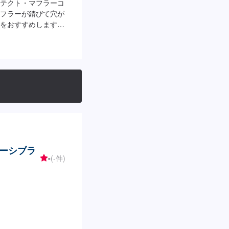
テクト・マフラーコ
フラーが錆びて穴が
をおすすめします。
タイプ）］（施工時
⚫︎大型車：15,400円
⚫︎軽四：4,400
お得＞セット価格：アン
0分）⚫︎軽四：
円
ーシブラ
-
(-件)