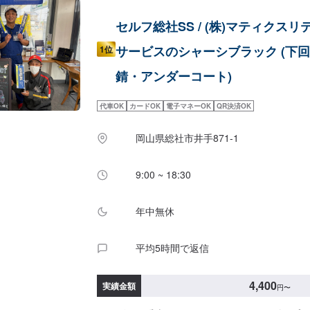
セルフ総社SS / (株)マティクスリ
サービスのシャーシブラック (下
1位
錆・アンダーコート)
代車OK
カードOK
電子マネーOK
QR決済OK
岡山県総社市井手871-1
9:00 ~ 18:30
年中無休
平均5時間で返信
4,400
実績金額
円
〜