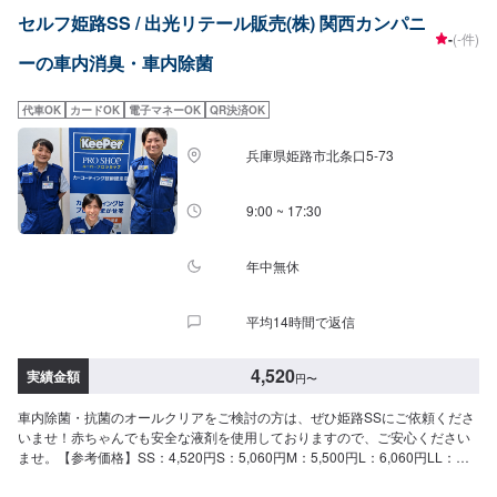
セルフ姫路SS / 出光リテール販売(株) 関西カンパニ
-
(-件)
ーの車内消臭・車内除菌
代車OK
カードOK
電子マネーOK
QR決済OK
兵庫県姫路市北条口5-73
9:00 ~ 17:30
年中無休
平均14時間で返信
4,520
実績金額
円
〜
車内除菌・抗菌のオールクリアをご検討の方は、ぜひ姫路SSにご依頼くださ
いませ！赤ちゃんでも安全な液剤を使用しておりますので、ご安心ください
ませ。【参考価格】SS：4,520円S：5,060円M：5,500円L：6,060円LL：
6,490円XL：8,240円