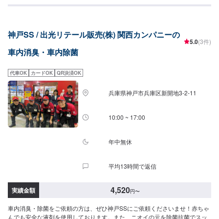
SS：7,150円S：7,810円M：8,240円L：8,800円LL：9,350円XL：11,000円
施工時間：70分〜
神戸SS / 出光リテール販売(株) 関西カンパニーの
5.0
(3件)
車内消臭・車内除菌
代車OK
カードOK
QR決済OK
兵庫県神戸市兵庫区新開地3-2-11
10:00 ~ 17:00
年中無休
平均13時間で返信
4,520
実績金額
円
〜
車内消臭・除菌をご依頼の方は、ぜひ神戸SSにご依頼くださいませ！赤ちゃ
んでも安全な液剤を使用しております。また、ニオイの元を除菌抗菌でスッ