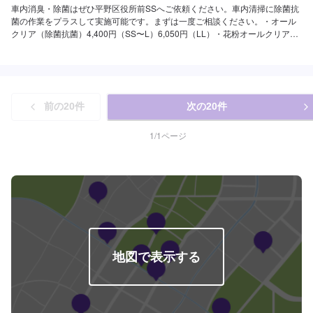
車内消臭・除菌はぜひ平野区役所前SSへご依頼ください。車内清掃に除菌抗
菌の作業をプラスして実施可能です。まずは一度ご相談ください。・オール
クリア（除菌抗菌）4,400円（SS〜L）6,050円（LL）・花粉オールクリア
（除菌抗菌）エアコンフィルターの清掃と、除菌抗菌処理を施します。7,150
円（SS）7,810円（S)8,240円（M）8,800円（L）9,350円（LL）
前の
20
件
次の
20
件
1
/
1
ページ
地図で表示する