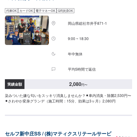
代車OK
カードOK
電子マネーOK
QR決済OK
岡山県総社市井手871-1
9:00 ~ 18:30
年中無休
平均5時間で返信
2,080
実績金額
円
〜
染みついた嫌な匂いをスッキリ消臭しませんか？⚫︎車内消臭・除菌2,530円〜
⚫︎さわやか変身グランデ（施工時間：15分、効果は3ヶ月）2,080円
セルフ新中庄SS / (株)マティクスリテールサービ