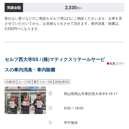
2,530
実績金額
円
〜
取れない香りなどのご相談もセルフ津山口にご相談くださいませ。お車を見
させていただいてから、お見積もりをさせて頂きます。車内消臭・除菌は、
2,530円〜になります。
セルフ西大寺SS / (株)マティクスリテールサービ
4.9
(20件)
スの車内消臭・車内除菌
代車OK
カードOK
電子マネーOK
QR決済OK
岡山県岡山市東区西大寺中3-16-11
9:00 ~ 18:00
年中無休