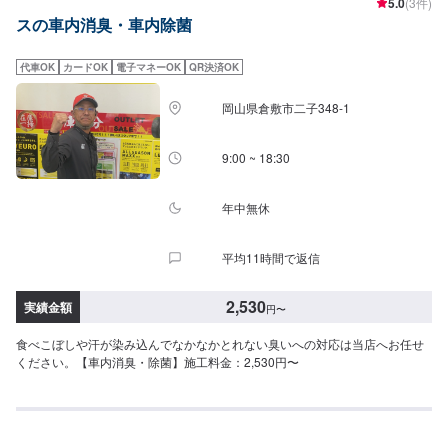
5.0
(3件)
スの車内消臭・車内除菌
代車OK
カードOK
電子マネーOK
QR決済OK
岡山県倉敷市二子348-1
9:00 ~ 18:30
年中無休
平均11時間で返信
2,530
実績金額
円
〜
食べこぼしや汗が染み込んでなかなかとれない臭いへの対応は当店へお任せ
ください。【車内消臭・除菌】施工料金：2,530円〜