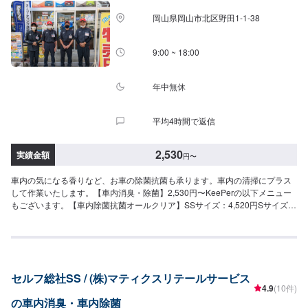
岡山県岡山市北区野田1-1-38
9:00 ~ 18:00
年中無休
平均4時間で返信
2,530
実績金額
円
〜
車内の気になる香りなど、お車の除菌抗菌も承ります。車内の清掃にプラス
して作業いたします。【車内消臭・除菌】2,530円〜KeePerの以下メニュー
もございます。【車内除菌抗菌オールクリア】SSサイズ：4,520円Sサイズ：
5,060円Mサイズ：5,500円Lサイズ：6,060円LLサイズ：6,490円XLサイズ：
8,240円
セルフ総社SS / (株)マティクスリテールサービス
4.9
(10件)
の車内消臭・車内除菌