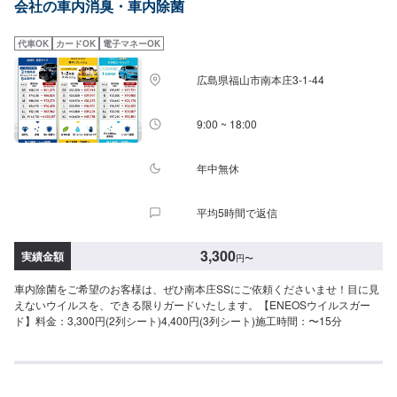
会社の車内消臭・車内除菌
代車OK
カードOK
電子マネーOK
広島県福山市南本庄3-1-44
9:00 ~ 18:00
年中無休
平均5時間で返信
3,300
実績金額
円
〜
車内除菌をご希望のお客様は、ぜひ南本庄SSにご依頼くださいませ！目に見
えないウイルスを、できる限りガードいたします。【ENEOSウイルスガー
ド】料金：3,300円(2列シート)4,400円(3列シート)施工時間：〜15分