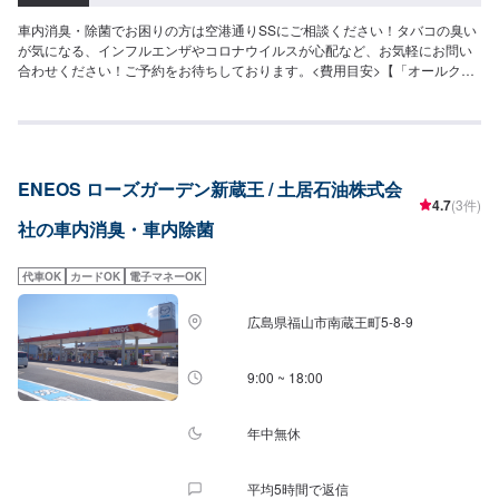
車内消臭・除菌でお困りの方は空港通りSSにご相談ください！タバコの臭い
が気になる、インフルエンザやコロナウイルスが心配など、お気軽にお問い
合わせください！ご予約をお待ちしております。<費用目安>【「オールクリ
ア」参考価格】SS：4,520円S：5,060円M：5,500円L：6,060円LL：6,490円
XL：8,240円施工時間：50分〜【「花粉・オールクリア」参考価格】SS：
7,150円S：7,810円M：8,240円L：8,800円LL：9,350円XL：11,000円施工時
間：70分
ENEOS ローズガーデン新蔵王 / 土居石油株式会
4.7
(3件)
社の車内消臭・車内除菌
代車OK
カードOK
電子マネーOK
広島県福山市南蔵王町5-8-9
9:00 ~ 18:00
年中無休
平均5時間で返信