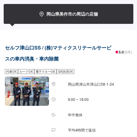
岡山県美作市の周辺の店舗
セルフ津山口SS / (株)マティクスリテールサービ
5.0
(5件)
スの車内消臭・車内除菌
代車OK
カードOK
電子マネーOK
QR決済OK
岡山県津山市津山口58-1-24
9:00 ~ 18:00
年中無休
平均4時間で返信