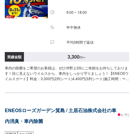
9:00 ~ 18:00
年中無休
平均3時間で返信
3,300
実績金額
円
〜
車内の除菌をご希望のお客様は、ぜひ沖野上SSにご依頼をお待ちしておりま
す！目に見えないウイルスから、車内をしっかり守りましょう！【ENEOSウ
イルスガード】料金：3,300円(2列シート)4,400円(3列シート)施工時間：〜
15分
ENEOSローズガーデン箕島 / 土居石油株式会社の車
-
(-件)
内消臭・車内除菌
代車OK
カードOK