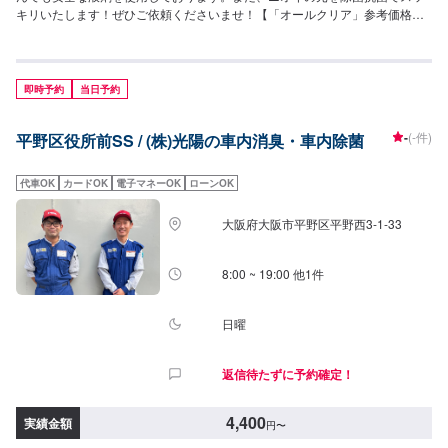
キリいたします！ぜひご依頼くださいませ！【「オールクリア」参考価格】
SS：4,520円S：5,060円M：5,500円L：6,060円LL：6,490円XL：8,240円施
工時間：50分〜【「花粉・オールクリア」参考価格】SS：7,150円S：7,810
円M：8,240円L：8,800円LL：9,350円XL：11,000円施工時間：70分〜
即時予約
当日予約
-
(-件)
平野区役所前SS / (株)光陽の車内消臭・車内除菌
代車OK
カードOK
電子マネーOK
ローンOK
大阪府大阪市平野区平野西3-1-33
8:00 ~ 19:00 他1件
日曜
返信待たずに予約確定！
4,400
実績金額
円
〜