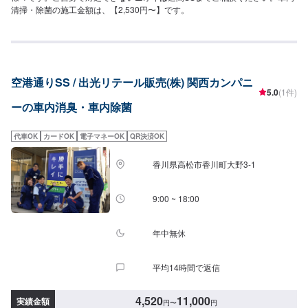
清掃・除菌の施工金額は、【2,530円〜】です。
空港通りSS / 出光リテール販売(株) 関西カンパニ
5.0
(1件)
ーの車内消臭・車内除菌
代車OK
カードOK
電子マネーOK
QR決済OK
香川県高松市香川町大野3-1
9:00 ~ 18:00
年中無休
平均14時間で返信
4,520
11,000
実績金額
円
〜
円