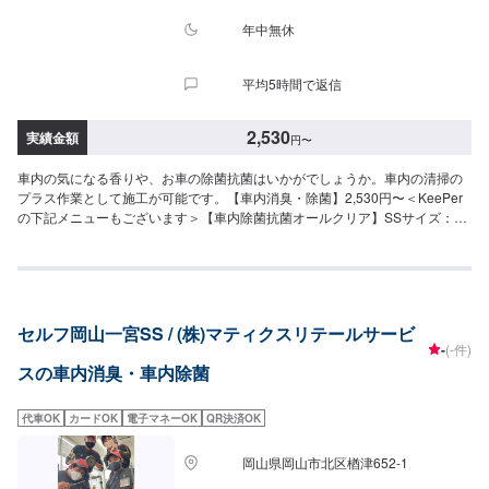
年中無休
平均5時間で返信
2,530
実績金額
円
〜
車内の気になる香りや、お車の除菌抗菌はいかがでしょうか。車内の清掃の
プラス作業として施工が可能です。【車内消臭・除菌】2,530円〜＜KeePer
の下記メニューもございます＞【車内除菌抗菌オールクリア】SSサイズ：
4,520円Sサイズ：5,060円Mサイズ：5,500円Lサイズ：6,060円LLサイズ：
6,490円XLサイズ：8,240円
セルフ岡山一宮SS / (株)マティクスリテールサービ
-
(-件)
スの車内消臭・車内除菌
代車OK
カードOK
電子マネーOK
QR決済OK
岡山県岡山市北区楢津652-1