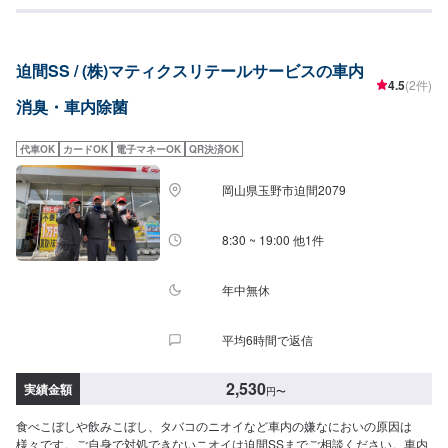
迫間SS / (株)マティクスリテールサービスの車内
4.5
(2件)
消臭・車内除菌
代車OK
カードOK
電子マネーOK
QR決済OK
岡山県玉野市迫間2079
8:30 ~ 19:00 他1件
年中無休
平均6時間で返信
2,530
実績金額
円
〜
食べこぼしや飲みこぼし、タバコのニオイなど車内の嫌なにおいの原因は
様々です。ご自身で対処できないニオイは迫間SSまでご相談ください。車内