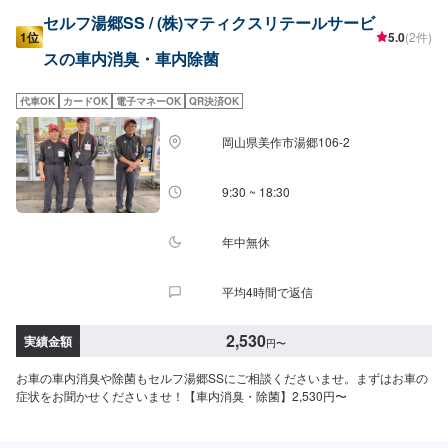
セルフ湯郷SS / (株)マティクスリテールサービ
1位
5.0
(2件)
スの車内消臭・車内除菌
代車OK
カードOK
電子マネーOK
QR決済OK
岡山県美作市湯郷106-2
9:30 ~ 18:30
年中無休
平均4時間で返信
2,530
実績金額
円
〜
お車の車内消臭や除菌もセルフ湯郷SSにご相談くださいませ。まずはお車の
症状をお聞かせくださいませ！【車内消臭・除菌】2,530円〜