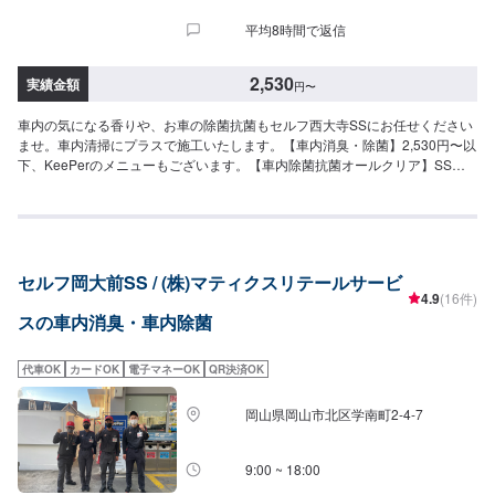
平均8時間で返信
2,530
実績金額
円
〜
車内の気になる香りや、お車の除菌抗菌もセルフ西大寺SSにお任せください
ませ。車内清掃にプラスで施工いたします。【車内消臭・除菌】2,530円〜以
下、KeePerのメニューもございます。【車内除菌抗菌オールクリア】SSサ
イズ：4,520円Sサイズ：5,060円Mサイズ：5,500円Lサイズ：6,060円LLサイ
ズ：6,490円XLサイズ：8,240円
セルフ岡大前SS / (株)マティクスリテールサービ
4.9
(16件)
スの車内消臭・車内除菌
代車OK
カードOK
電子マネーOK
QR決済OK
岡山県岡山市北区学南町2-4-7
9:00 ~ 18:00