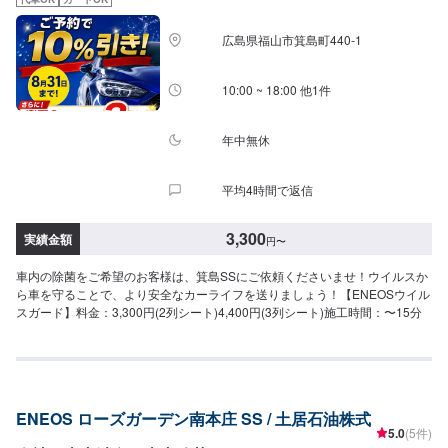
広島県福山市箕島町440-1
10:00 ~ 18:00 他1件
年中無休
平均4時間で返信
3,300
実績金額
円
〜
車内の除菌をご希望のお客様は、箕島SSにご依頼くださいませ！ウイルスか
ら車を守ることで、より安全なカーライフを送りましょう！【ENEOSウイル
スガード】料金：3,300円(2列シート)4,400円(3列シート)施工時間：〜15分
ENEOS ローズガーデン南本庄 SS / 土居石油株式
5.0
(5件)