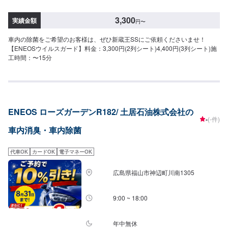
3,300
実績金額
円
〜
車内の除菌をご希望のお客様は、ぜひ新蔵王SSにご依頼くださいませ！
【ENEOSウイルスガード】料金：3,300円(2列シート)4,400円(3列シート)施
工時間：〜15分
ENEOS ローズガーデンR182/ 土居石油株式会社の
-
(-件)
車内消臭・車内除菌
代車OK
カードOK
電子マネーOK
広島県福山市神辺町川南1305
9:00 ~ 18:00
年中無休