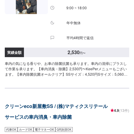
9:00 ~ 18:00
年中無休
平均4時間で返信
2,530
実績金額
円
〜
車内の気になる香りや、お車の除菌抗菌も承ります。車内の清掃にプラスし
て作業を承ります。【車内消臭・除菌】2,530円〜KeePerメニューもござい
ます。【車内除菌抗菌オールクリア】SSサイズ：4,520円Sサイズ：5,060円
Mサイズ：5,500円Lサイズ：6,060円LLサイズ：6,490円XLサイズ：8,240円
クリーンeco新屋敷SS / (株)マティクスリテール
4.9
(13件)
サービスの車内消臭・車内除菌
代車OK
カードOK
電子マネーOK
QR決済OK