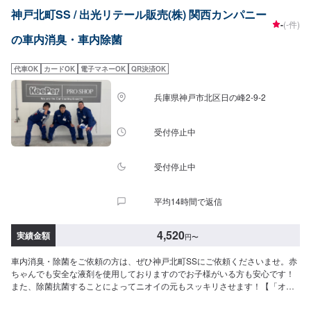
神戸北町SS / 出光リテール販売(株) 関西カンパニー
-
(-件)
の車内消臭・車内除菌
代車OK
カードOK
電子マネーOK
QR決済OK
兵庫県神戸市北区日の峰2-9-2
受付停止中
受付停止中
平均14時間で返信
4,520
実績金額
円
〜
車内消臭・除菌をご依頼の方は、ぜひ神戸北町SSにご依頼くださいませ。赤
ちゃんでも安全な液剤を使用しておりますのでお子様がいる方も安心です！
また、除菌抗菌することによってニオイの元もスッキリさせます！【「オー
ルクリア」参考価格】SS：4,520円S：5,060円M：5,500円L：6,060円LL：
6,490円XL：8,240円施工時間：50分〜【「花粉・オールクリア」参考価格】