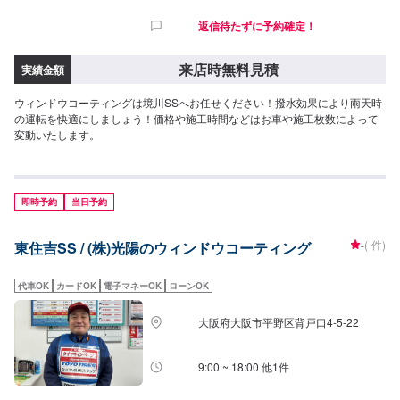
返信待たずに予約確定！
来店時無料見積
実績金額
ウィンドウコーティングは境川SSへお任せください！撥水効果により雨天時
の運転を快適にしましょう！価格や施工時間などはお車や施工枚数によって
変動いたします。
即時予約
当日予約
-
(-件)
東住吉SS / (株)光陽のウィンドウコーティング
代車OK
カードOK
電子マネーOK
ローンOK
大阪府大阪市平野区背戸口4-5-22
9:00 ~ 18:00 他1件