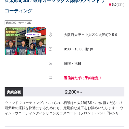
久太郎町SS / 東洋カーマックス(株)のウィンドウ
5.0
(3件)
コーティング
代車OK
カードOK
大阪府大阪市中央区久太郎町2-5-9
9:00 ~ 18:00 他1件
日曜・祝日
返信待たずに予約確定！
2,200
実績金額
円
〜
ウィンドウコーティングについてのご相談は久太郎町SSへご依頼ください！
雨天時の運転を快適にするためにも、定期的な施工をお勧めいたします！-ウ
ィンドウコーティング-○シリコンガラスコート（フロント）2,200円○シリコ
ンガラスコート（全面）5,500円○撥水ウィンドウコーティング（フロント）
3,850円○撥水ウィンドウコーティング（全面）7,700円○油膜取り2,200円〜