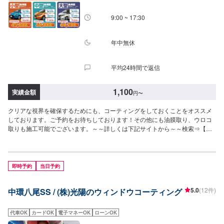
9:00 ~ 17:30
年中無休
平均24時間で返信
1,100
実績金額
円
〜
クリアな視界を確保するためにも、コーティングをしておくことをオススメ
しております。ご予約をお待ちしております！その他にも油膜取り、ウロコ
取りも施工可能でございます。～～詳しくは下記サイトから～～検索⇒【カ
ーコーティングファクトリー東大阪】https://xn--
dckpqk9gtm5bb7563ge43aho1i.jp/
即時予約
当日予約
5.0
(12件)
中環八尾SS / (株)光陽のウィンドウコーティング
代車OK
カードOK
電子マネーOK
ローンOK