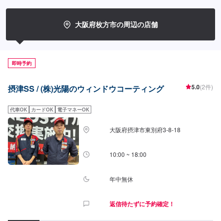
大阪府枚方市の周辺の店舗
即時予約
5.0
(2件)
摂津SS / (株)光陽のウィンドウコーティング
代車OK
カードOK
電子マネーOK
大阪府摂津市東別府3-8-18
10:00 ~ 18:00
年中無休
返信待たずに予約確定！