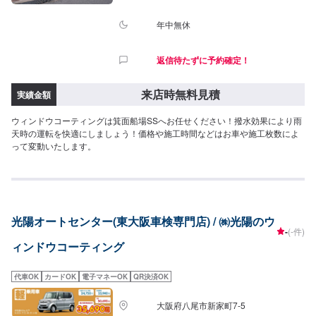
年中無休
返信待たずに予約確定！
来店時無料見積
実績金額
ウィンドウコーティングは箕面船場SSへお任せください！撥水効果により雨
天時の運転を快適にしましょう！価格や施工時間などはお車や施工枚数によ
って変動いたします。
光陽オートセンター(東大阪車検専門店) / ㈱光陽のウ
-
(-件)
ィンドウコーティング
代車OK
カードOK
電子マネーOK
QR決済OK
大阪府八尾市新家町7-5