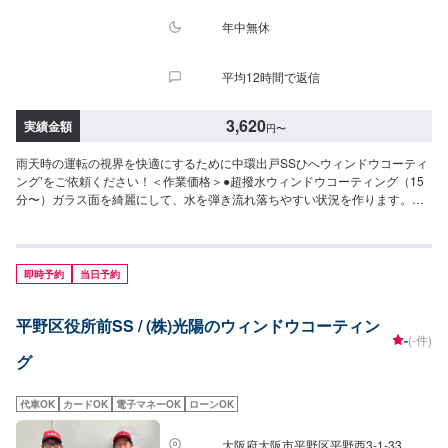
年中無休
平均12時間で返信
3,620
実績金額
円
〜
雨天時の運転の視界を快適にするために中環出戸SSひへウィンドウコーティ
ング’をご依頼ください！＜作業価格＞●超撥水ウィンドウコーティング（15
分〜）ガラス面を綺麗にして、水を弾き流れ落ちやすい状況を作ります。◆
フロント◆・3,620円（SS・S・Mサイズ）・3,850円（L・LL・XLサイズ）
◆全面◆・8,030円（SS・S・Mサイズ）・8,800円（L・LLサイズ）・9,580
円（XLサイズ）●油膜取り（15分〜）雨天時に視界をさまたあげつぎらつく
油膜をスッキリ取り去ります。価格は来店時にお問い合わせください（油膜
即時予約
当日予約
の量によって価格が変動します）
平野区役所前SS / (株)光陽のウィンドウコーティン
-
(-件)
グ
代車OK
カードOK
電子マネーOK
ローンOK
大阪府大阪市平野区平野西3-1-33