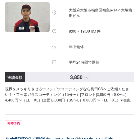
大阪府大阪市福島区福島6-14-1大塚梅
田ビル
8:00 ~ 19:00 他1件
年中無休
平均24時間で返信
3,850
実績金額
円
〜
視界をスッキリさせるウィンドウコーティングなら梅田SSへご依頼くださ
い！・フッ素ガラスコーティング（15分〜）[フロント]3,850円（SS〜L）
4,400円〜（LL・XL）[全面]8,030円（SS〜L）8,800円〜（LL・XL）●油膜取
り（15分〜）雨天時に視界をさまたあげつぎらつく油膜をスッキリ取り去り
ます。価格は来店時にお問い合わせください（油膜の量によって価格が変動
します）
即時予約