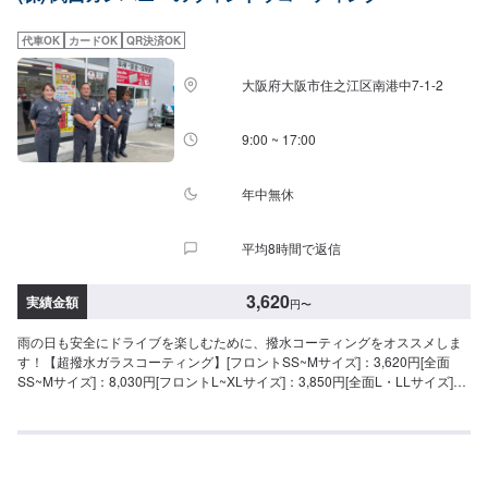
代車OK
カードOK
QR決済OK
大阪府大阪市住之江区南港中7-1-2
9:00 ~ 17:00
年中無休
平均8時間で返信
3,620
実績金額
円
〜
雨の日も安全にドライブを楽しむために、撥水コーティングをオススメしま
す！【超撥水ガラスコーティング】[フロントSS~Mサイズ]：3,620円[全面
SS~Mサイズ]：8,030円[フロントL~XLサイズ]：3,850円[全面L・LLサイズ]：
8,800円[全面XLサイズ]：9,580円【施工時間】15分から