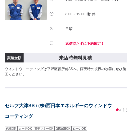
8:00 ~ 19:00 他1件
日曜
返信待たずに予約確定！
来店時無料見積
実績金額
ウィンドウコーティングは平野区役所前SSへ。雨天時の視界の改善にぜひ施
工ください。
セルフ大津SS / (株)西日本エネルギーのウィンドウ
-
(-件)
コーティング
代車OK
カードOK
電子マネーOK
QR決済OK
ローンOK