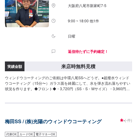
大阪府八尾市新家町7-5
9:00 ~ 18:00 他1件
日曜
返信待たずに予約確定！
来店時無料見積
実績金額
ウィンドウコーティングのご依頼は中環八尾SSへどうぞ。●超撥水ウィンド
ウコーティング（15分〜）ガラス面を綺麗にして、水を弾き流れ落ちやすい
状況を作ります。◆フロント◆・3,720円（SS・S・Mサイズ）・3,960円
（L・LL・XLサイズ）◆全面◆・8,270円（SS・S・Mサイズ）・9,060円
（L・LLサイズ）・9,860円（XLサイズ）●油膜取り（15分〜）雨天時に視界
をさまたあげつぎらつく油膜をスッキリ取り去ります。価格は来店時にお問
い合わせください（油膜の量によって価格が変動します）
-
(-件)
梅田SS / (株)光陽のウィンドウコーティング
代車OK
カードOK
電子マネーOK