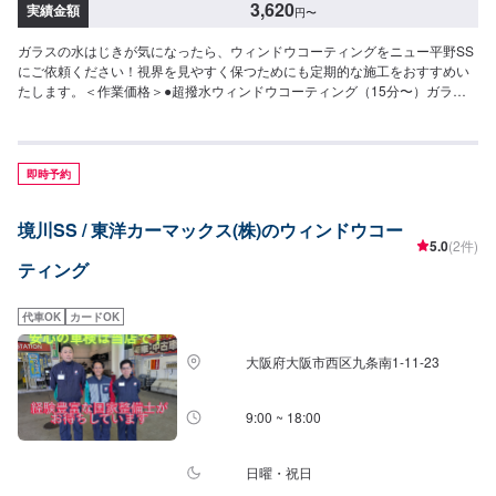
3,620
実績金額
円
〜
ガラスの水はじきが気になったら、ウィンドウコーティングをニュー平野SS
にご依頼ください！視界を見やすく保つためにも定期的な施工をおすすめい
たします。＜作業価格＞●超撥水ウィンドウコーティング（15分〜）ガラス
面を綺麗にして、水を弾き流れ落ちやすい状況を作ります。◆フロント◆・
3,620円（SS・S・Mサイズ）・3,850円（L・LL・XLサイズ）◆全面◆・
8,030円（SS・S・Mサイズ）・8,800円（L・LLサイズ）・9,580円（XLサイ
ズ）●油膜取り（15分〜）雨天時に視界をさまたあげつぎらつく油膜をスッ
即時予約
キリ取り去ります。価格は来店時にお問い合わせください（油膜の量によっ
て価格が変動します）
境川SS / 東洋カーマックス(株)のウィンドウコー
5.0
(2件)
ティング
代車OK
カードOK
大阪府大阪市西区九条南1-11-23
9:00 ~ 18:00
日曜・祝日