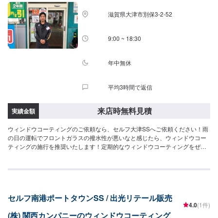
滋賀県大津市別保3-2-52
9:00 ~ 18:30
年中無休
平均3時間で返信
来店時無料見積
実績金額
ウィンドウコーティングのご依頼なら、セルフ大津SSへご依頼ください！雨
の日の運転でフロントガラスの撥水性が悪いなと感じたら、ウィンドウコー
ティングの施行を推奨いたします！定期的なウィンドウコーティングをぜひ
施工してください！お問い合わせをお待ちしております。
セルフ南港ポートタウンSS / 出光リテール販売
4.0
(1件)
(株) 関西カンパニーのウィンドウコーティング