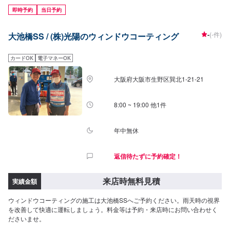
即時予約
当日予約
-
(-件)
大池橋SS / (株)光陽のウィンドウコーティング
カードOK
電子マネーOK
大阪府大阪市生野区巽北1-21-21
8:00 ~ 19:00 他1件
年中無休
返信待たずに予約確定！
来店時無料見積
実績金額
ウィンドウコーティングの施工は大池橋SSへご予約ください。雨天時の視界
を改善して快適に運転しましょう。料金等は予約・来店時にお問い合わせく
ださいませ。