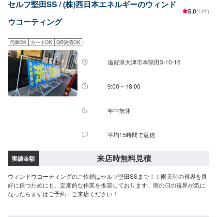
セルフ堅田SS / (株)西日本エネルギーのウィンド
5.0
(1件)
ウコーティング
代車OK
カードOK
QR決済OK
滋賀県大津市本堅田3-10-16
9:00 ~ 18:00
年中無休
平均15時間で返信
来店時無料見積
実績金額
ウィンドウコーティングのご依頼はセルフ堅田SSまで！！雨天時の視界を良
好に保つためにも、定期的な作業を推奨しております。雨の日の視界が気に
なったらまずはご予約・ご来店ください！