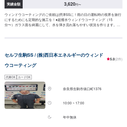
3,620
実績金額
円
〜
ウィンドウコーティングのご依頼は摂津SSに！雨の日の運転時の視界を旅行
にするためにも定期的な施工を！●超撥水ウィンドウコーティング（15
分〜）ガラス面を綺麗にして、水を弾き流れ落ちやすい状況を作ります。◆
フロント◆・3,620円（SS・S・Mサイズ）・3,850円（L・LL・XLサイズ）
◆全面◆・8,030円（SS・S・Mサイズ）・8,800円（L・LLサイズ）・9,580
円（XLサイズ）●油膜取り（15分〜）雨天時に視界をさまたあげつぎらつく
油膜をスッキリ取り去ります。価格は来店時にお問い合わせください（油膜
の量によって価格が変動します）
セルフ生駒SS / (株)西日本エネルギーのウィンド
5.0
(2件)
ウコーティング
代車OK
カードOK
奈良県生駒市俵口町1376
10:00 ~ 17:00
年中無休