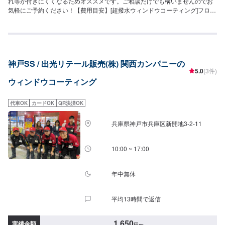
れ等が付きにくくなるためオススメです。ご相談だけでも構いませんのでお
気軽にご予約ください！【費用目安】[超撥水ウィンドウコーティング]フロン
トSS~Mサイズ：3,620円L〜XLサイズ：3,850円全面SS〜Mサイズ：8,030円
L〜LLサイズ：8,800円XLサイズ：9,580円[油膜取り]フロントSS~Mサイズ：
1,650円L〜XLサイズ：1,970円全面SS〜Mサイズ：4,620円L〜LLサイズ：
5,720円XLサイズ：6,380円
神戸SS / 出光リテール販売(株) 関西カンパニーの
5.0
(3件)
ウィンドウコーティング
代車OK
カードOK
QR決済OK
兵庫県神戸市兵庫区新開地3-2-11
10:00 ~ 17:00
年中無休
平均13時間で返信
1,650
実績金額
円
〜