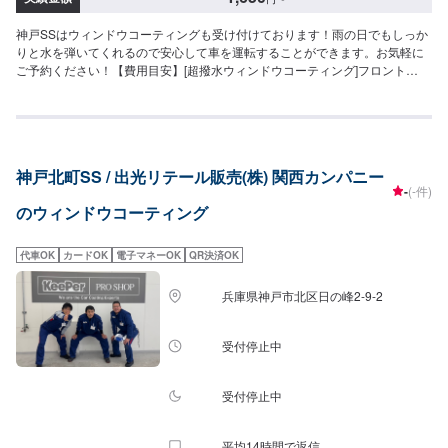
神戸SSはウィンドウコーティングも受け付けております！雨の日でもしっか
りと水を弾いてくれるので安心して車を運転することができます。お気軽に
ご予約ください！【費用目安】[超撥水ウィンドウコーティング]フロント
SS~Mサイズ：3,620円L〜XLサイズ：3,850円全面SS〜Mサイズ：8,030円
L〜LLサイズ：8,800円XLサイズ：9,580円[油膜取り]フロントSS~Mサイズ：
1,650円L〜XLサイズ：1,970円全面SS〜Mサイズ：4,620円L〜LLサイズ：
5,720円XLサイズ：6,380円
神戸北町SS / 出光リテール販売(株) 関西カンパニー
-
(-件)
のウィンドウコーティング
代車OK
カードOK
電子マネーOK
QR決済OK
兵庫県神戸市北区日の峰2-9-2
受付停止中
受付停止中
平均14時間で返信