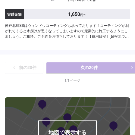
1,650
実績金額
円
〜
神戸北町SSはウィンドウコーティングも承っております！コーティングが剥
がれてくると水捌けが悪くなってしまいますので定期的に施工するようにし
ましょう。ご相談、ご予約をお待ちしております！【費用目安】[超撥水ウィ
ンドウコーティング]フロントSS~Mサイズ：3,620円L〜XLサイズ：3,850円
全面SS〜Mサイズ：8,030円L〜LLサイズ：8,800円XLサイズ：9,580円[油膜
取り]フロントSS~Mサイズ：1,650円L〜XLサイズ：1,970円全面SS〜Mサイ
ズ：4,620円L〜LLサイズ：5,720円XLサイズ：6,380円
前の
20
件
次の
20
件
1
/
1
ページ
地図で表示する