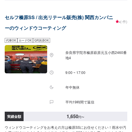
セルフ榛原SS / 出光リテール販売(株) 関西カンパニ
-
(-件)
ーのウィンドウコーティング
代車OK
カードOK
QR決済OK
奈良県宇陀市榛原萩原元玉小西2460番
地4
9:00 ~ 17:00
年中無休
平均19時間で返信
1,650
実績金額
円
〜
ウィンドウコーティングをお考えの方は榛原SSにお任せください！雨水や汚