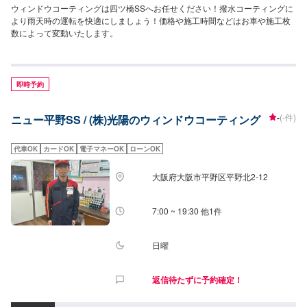
ウィンドウコーティングは四ツ橋SSへお任せください！撥水コーティングに
より雨天時の運転を快適にしましょう！価格や施工時間などはお車や施工枚
数によって変動いたします。
即時予約
-
(-件)
ニュー平野SS / (株)光陽のウィンドウコーティング
代車OK
カードOK
電子マネーOK
ローンOK
大阪府大阪市平野区平野北2-12
7:00 ~ 19:30 他1件
日曜
返信待たずに予約確定！