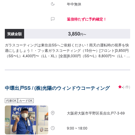
年中無休
返信待たずに予約確定！
3,850
実績金額
円
〜
ガラスコーティングは東住吉SSへご依頼ください！雨天の運転時の視界を快
適にしましょう！・フッ素ガラスコーティング（15分〜）[フロント]3,850円
（SS〜L）4,400円〜（LL・XL）[全面]8,030円（SS〜L）8,800円〜（LL・
XL）●油膜取り（15分〜）雨天時に視界をさまたあげつぎらつく油膜をスッ
キリ取り去ります。価格は来店時にお問い合わせください（油膜の量によっ
て価格が変動します
-
(-件)
中環出戸SS / (株)光陽のウィンドウコーティング
代車OK
カードOK
大阪府大阪市平野区長吉出戸7-3-69
9:00 ~ 18:00