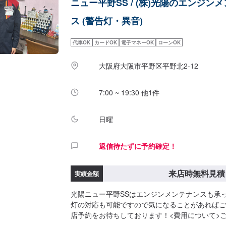
ニュー平野SS / (株)光陽のエンジン
ス (警告灯・異音)
代車OK
カードOK
電子マネーOK
ローンOK
大阪府大阪市平野区平野北2-12
7:00 ~ 19:30 他1件
日曜
返信待たずに予約確定！
来店時無料見積
実績金額
光陽ニュー平野SSはエンジンメンテナンスも承
灯の対応も可能ですので気になることがあればご
店予約をお待ちしております！<費用について>
となります。