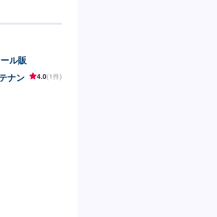
テール販
ンテナン
4.0
(1件)