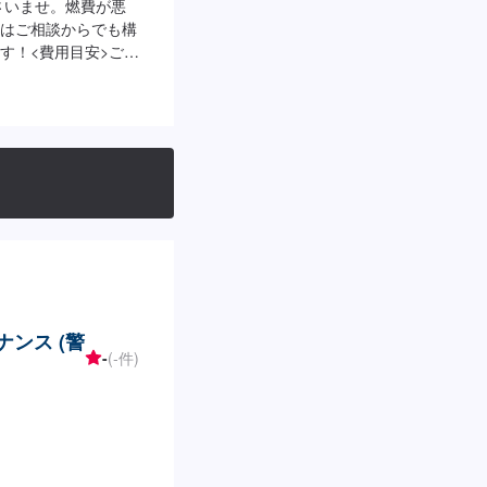
さいませ。燃費が悪
はご相談からでも構
す！<費用目安>ご来
ナンス (警
-
(-件)