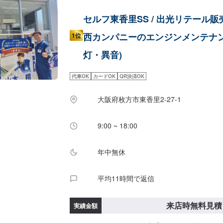
セルフ東香里SS / 出光リテール販売
西カンパニーのエンジンメンテナン
1位
灯・異音)
代車OK
カードOK
QR決済OK
大阪府枚方市東香里2-27-1
9:00 ~ 18:00
年中無休
平均11時間で返信
来店時無料見積
実績金額