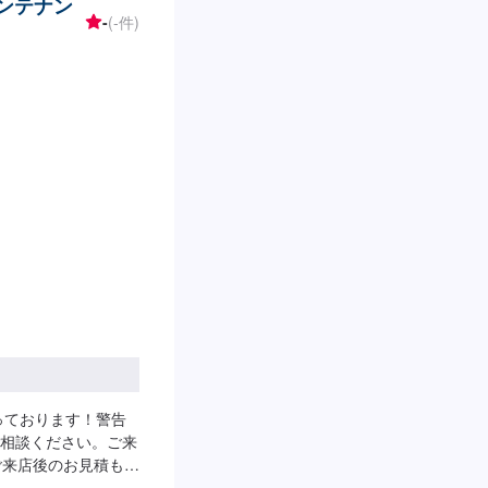
メンテナン
-
(-件)
っております！警告
相談ください。ご来
ご来店後のお見積もり