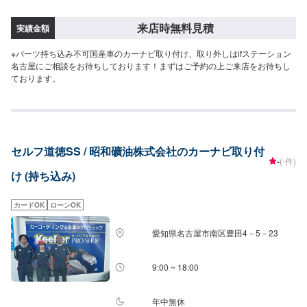
来店時無料見積
実績金額
※パーツ持ち込み不可国産車のカーナビ取り付け、取り外しはifステーション
名古屋にご相談をお待ちしております！まずはご予約の上ご来店をお待ちし
ております。
セルフ道徳SS / 昭和礦油株式会社のカーナビ取り付
-
(-件)
け (持ち込み)
カードOK
ローンOK
愛知県名古屋市南区豊田4－5－23
9:00 ~ 18:00
年中無休