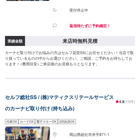
受付停止中
返信待たずに予約確定！
来店時無料見積
実績金額
カーナビ取り付けでお悩みの方はセルフ花堂SSにお任せください！当店で取
り扱っているものの中からお選びください。ご相談、ご予約をお待ちしてお
ります！<費用目安>ご来店後のお見積もりとなります。
セルフ総社SS / (株)マティクスリテールサービス
4.9
(10件)
のカーナビ取り付け (持ち込み)
代車OK
カードOK
電子マネーOK
QR決済OK
岡山県総社市井手871-1