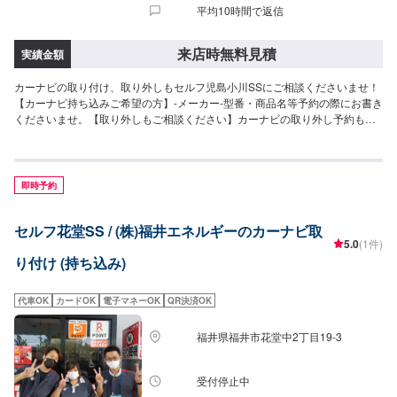
平均10時間で返信
来店時無料見積
実績金額
カーナビの取り付け、取り外しもセルフ児島小川SSにご相談くださいませ！
【カーナビ持ち込みご希望の方】-メーカー-型番・商品名等予約の際にお書き
くださいませ。【取り外しもご相談ください】カーナビの取り外し予約も受
付中です。現車を見させていただいた上で、お見積もりをさせて頂きます。
即時予約
セルフ花堂SS / (株)福井エネルギーのカーナビ取
5.0
(1件)
り付け (持ち込み)
代車OK
カードOK
電子マネーOK
QR決済OK
福井県福井市花堂中2丁目19-3
受付停止中