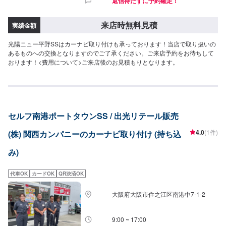
返信待たずに予約確定！
来店時無料見積
実績金額
光陽ニュー平野SSはカーナビ取り付けも承っております！当店で取り扱いの
あるものへの交換となりますのでご了承ください。ご来店予約をお待ちして
おります！<費用について>ご来店後のお見積もりとなります。
セルフ南港ポートタウンSS / 出光リテール販売
4.0
(1件)
(株) 関西カンパニーのカーナビ取り付け (持ち込
み)
代車OK
カードOK
QR決済OK
大阪府大阪市住之江区南港中7-1-2
9:00 ~ 17:00