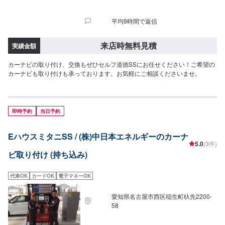
平均9時間で返信
来店時無料見積
実績金額
カーナビの取り付け、交換もぜひセルフ道徳SSにお任せください！ご希望の
カーナビも取り付けも承っております。お気軽にご相談くださいませ。
即時予約
当日予約
EハウスミタニSS / (株)中日本エネルギーのカーナ
5.0
(3件)
ビ取り付け (持ち込み)
代車OK
カードOK
電子マネーOK
愛知県名古屋市西区稲生町杁先2200-
58