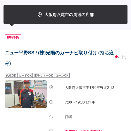
大阪府八尾市の周辺の店舗
即時予約
ニュー平野SS / (株)光陽のカーナビ取り付け (持ち込
-
(-件)
み)
代車OK
カードOK
電子マネーOK
ローンOK
大阪府大阪市平野区平野北2-12
7:00 ~ 19:30 他1件
日曜