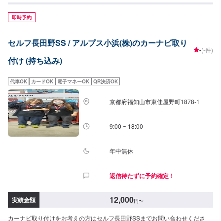
即時予約
セルフ長田野SS / アルプス小浜(株)のカーナビ取り
-
(-件)
付け (持ち込み)
代車OK
カードOK
電子マネーOK
QR決済OK
京都府福知山市東佳屋野町1878-1
9:00 ~ 18:00
年中無休
返信待たずに予約確定！
12,000
実績金額
円
〜
カーナビ取り付けをお考えの方はセルフ長田野SSまでお問い合わせくださ