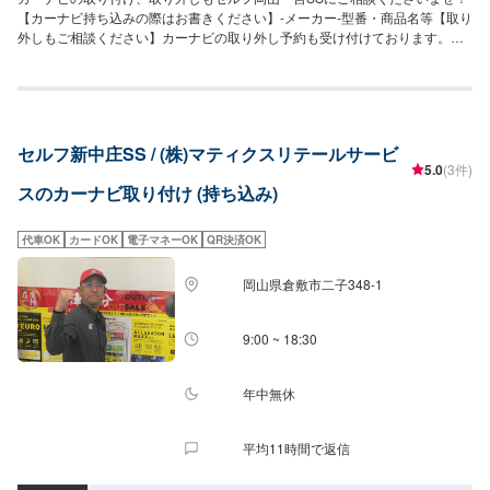
【カーナビ持ち込みの際はお書きください】-メーカー-型番・商品名等【取り
外しもご相談ください】カーナビの取り外し予約も受け付けております。現
車を見させていただいた上で、お見積もりさせて頂きます。
セルフ新中庄SS / (株)マティクスリテールサービ
5.0
(3件)
スのカーナビ取り付け (持ち込み)
代車OK
カードOK
電子マネーOK
QR決済OK
岡山県倉敷市二子348-1
9:00 ~ 18:30
年中無休
平均11時間で返信