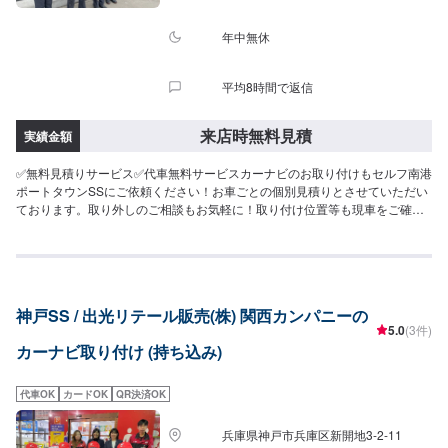
年中無休
平均8時間で返信
来店時無料見積
実績金額
✅無料見積りサービス✅代車無料サービスカーナビのお取り付けもセルフ南港
ポートタウンSSにご依頼ください！お車ごとの個別見積りとさせていただい
ております。取り外しのご相談もお気軽に！取り付け位置等も現車をご確認
の上、お打ち合わせさせていただきます。カーナビの持ち込みをご希望の場
合、予約の際「持ち込みパーツ」にお書きくださいませ。
神戸SS / 出光リテール販売(株) 関西カンパニーの
5.0
(3件)
カーナビ取り付け (持ち込み)
代車OK
カードOK
QR決済OK
兵庫県神戸市兵庫区新開地3-2-11