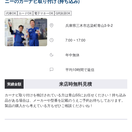
ニーのカーナビ取り付け (持ち込み)
代車OK
カードOK
電子マネーOK
QR決済OK
兵庫県三木市志染町青山3-9-2
7:00 ~ 17:00
年中無休
平均10時間で返信
来店時無料見積
実績金額
カーナビ取り付けを検討されている方は青山SSにお任せください！持ち込み
品がある場合は、メーカーや型番を記載のうえご予約お待ちしております。
製品の購入から考えている方もぜひご相談くださいね！