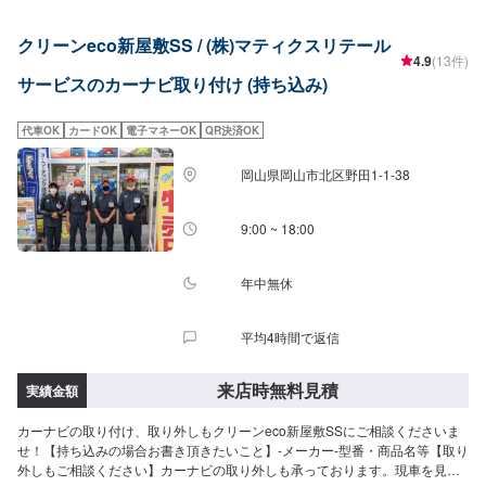
クリーンeco新屋敷SS / (株)マティクスリテール
4.9
(13件)
サービスのカーナビ取り付け (持ち込み)
代車OK
カードOK
電子マネーOK
QR決済OK
岡山県岡山市北区野田1-1-38
9:00 ~ 18:00
年中無休
平均4時間で返信
来店時無料見積
実績金額
カーナビの取り付け、取り外しもクリーンeco新屋敷SSにご相談くださいま
せ！【持ち込みの場合お書き頂きたいこと】-メーカー-型番・商品名等【取り
外しもご相談ください】カーナビの取り外しも承っております。現車を見さ