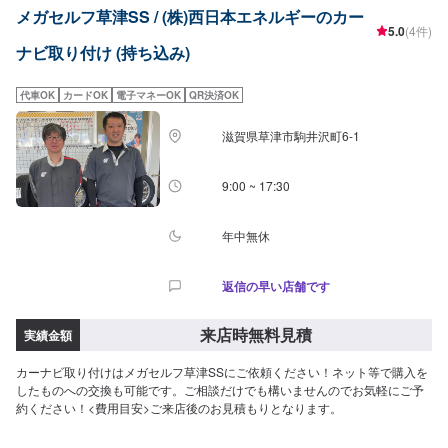
メガセルフ草津SS / (株)西日本エネルギーのカー
5.0
(4件)
ナビ取り付け (持ち込み)
代車OK
カードOK
電子マネーOK
QR決済OK
滋賀県草津市駒井沢町6-1
9:00 ~ 17:30
年中無休
返信の早い店舗です
来店時無料見積
実績金額
カーナビ取り付けはメガセルフ草津SSにご依頼ください！ネット等で購入を
したものへの交換も可能です。ご相談だけでも構いませんのでお気軽にご予
約ください！<費用目安>ご来店後のお見積もりとなります。