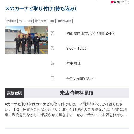
4.9
(16件)
スのカーナビ取り付け (持ち込み)
代車OK
カードOK
電子マネーOK
QR決済OK
岡山県岡山市北区学南町2-4-7
9:00 ~ 18:00
年中無休
平均5時間で返信
来店時無料見積
実績金額
●カーナビ取り付けカーナビの取り付けもセルフ岡大前SSにご相談くださ
い。【取付位置もご相談ください】取り付け場所のご希望などは、実際に現
車・現物を見ながらご相談させて頂きます。ぜひご予約・ご来店をお待ちし
ております。【取り外しもご相談ください】取り外し希望の場合もセルフ岡
大前SSにご相談くださいませ。