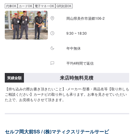
代車OK
カードOK
電子マネーOK
QR決済OK
岡山県美作市湯郷106-2
9:30 ~ 18:30
年中無休
平均4時間で返信
来店時無料見積
実績金額
【持ち込みの際お書き頂きたいこと】-メーカー-型番・商品名等【取り外しも
ご相談ください】カーナビの取り外しも承ります。お車を見させていただい
た上で、お見積もりさせて頂きます。
セルフ岡大前SS / (株)マティクスリテールサービ