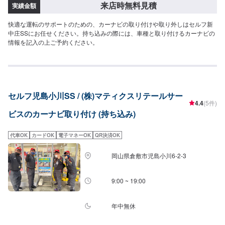
来店時無料見積
実績金額
快適な運転のサポートのための、カーナビの取り付けや取り外しはセルフ新
中庄SSにお任せください。持ち込みの際には、車種と取り付けるカーナビの
情報を記入の上ご予約ください。
セルフ児島小川SS / (株)マティクスリテールサー
4.4
(5件)
ビスのカーナビ取り付け (持ち込み)
代車OK
カードOK
電子マネーOK
QR決済OK
岡山県倉敷市児島小川6-2-3
9:00 ~ 19:00
年中無休