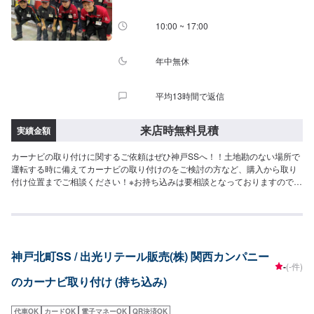
10:00 ~ 17:00
年中無休
平均13時間で返信
来店時無料見積
実績金額
カーナビの取り付けに関するご依頼はぜひ神戸SSへ！！土地勘のない場所で
運転する時に備えてカーナビの取り付けのをご検討の方など、購入から取り
付け位置までご相談ください！※お持ち込みは要相談となっておりますので、
あらかじめご了承ください。
神戸北町SS / 出光リテール販売(株) 関西カンパニー
-
(-件)
のカーナビ取り付け (持ち込み)
代車OK
カードOK
電子マネーOK
QR決済OK