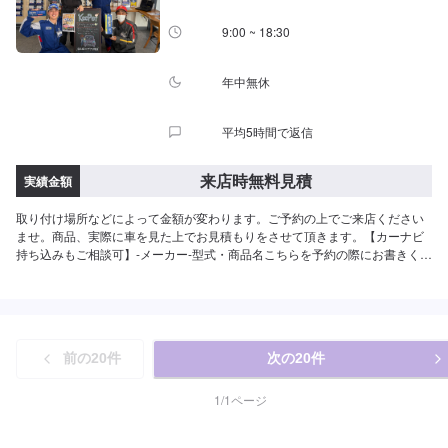
9:00 ~ 18:30
年中無休
平均5時間で返信
来店時無料見積
実績金額
取り付け場所などによって金額が変わります。ご予約の上でご来店ください
ませ。商品、実際に車を見た上でお見積もりをさせて頂きます。【カーナビ
持ち込みもご相談可】-メーカー-型式・商品名こちらを予約の際にお書きくだ
さい【取付位置もご相談ください】お車を見ながらのご相談も可能です。ナ
ビとの連動などもご相談くださいませ。【取り外しもご相談ください】カー
ナビ取り外し希望の際もセルフ総社SSにご相談くださいませ。
前の
20
件
次の
20
件
1
/
1
ページ