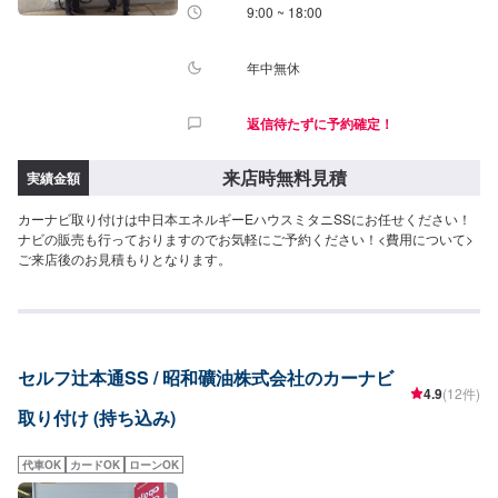
9:00 ~ 18:00
年中無休
返信待たずに予約確定！
来店時無料見積
実績金額
カーナビ取り付けは中日本エネルギーEハウスミタニSSにお任せください！
ナビの販売も行っておりますのでお気軽にご予約ください！<費用について>
ご来店後のお見積もりとなります。
セルフ辻本通SS / 昭和礦油株式会社のカーナビ
4.9
(12件)
取り付け (持ち込み)
代車OK
カードOK
ローンOK