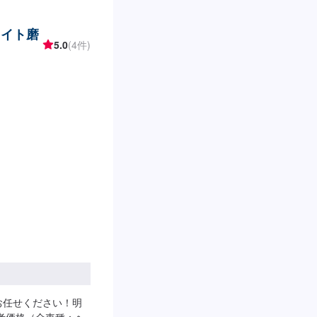
購入した部品の持ち
情報をお送りくださ
ライト磨
可能です。ご希望の方
5.0
(4件)
客様負担となりま
00定休日：日曜・祝日
お任せください！明
考価格（全車種：ヘ