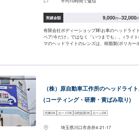
平均10時間で返信
9,000
32,000
実績金額
円
〜
有限会社ボディーショップ輝\お車のヘッドライ
ペア/今だけ」ではなく「いつまでも」。<ライト
マのヘッドライトのレンズは、樹脂製(ポリカー
す。長年乗っていると紫外線などの影響で樹脂が
んだり曇ったりしてきます。ライトの黄ばみや曇
古臭くなってしまいます。それ以上に明るさが足
くなるケースもございますので、黄ばみや曇りが
にご相談ください！<代車について>代車をご用
作業中は代車をご利用ください。※代車の燃料代
（株）原自動車工作所のヘッドライト
ただいております。<定休日・営業時間>定休日
のみ休み）営業時間：9:00~21:00<輸入車のご
(コーティング・研磨・黄ばみ取り)
品が必要な場合、一般的に国内に流通している部
せとなるため、作業完了までにお時間をいただく
代車OK
カードOK
QR決済OK
ローンOK
また車の性質上、追加部品・作業が必要となるケ
合は都度ご連絡をさせていただきます。
埼玉県川口市赤井4-21-17