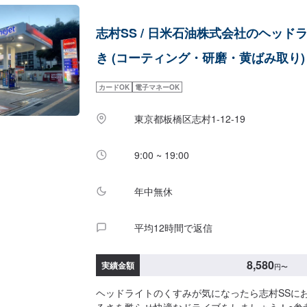
ついて>部品の持ち込み可能です！ネットなどで
込みをご希望の方はオファーにて部品詳細と車種
志村SS / 日米石油株式会社のヘッド
い。<代車について>作業中は代車の貸し出しが
はお気軽にお問い合わせください。※燃料代はお
き (コーティング・研磨・黄ばみ取り)
す。<営業時間・定休日>営業時間：9:00〜18:
カードOK
電子マネーOK
東京都板橋区志村1-12-19
9:00 ~ 19:00
年中無休
平均12時間で返信
8,580
実績金額
円
〜
ヘッドライトのくすみが気になったら志村SSに
るさを甦らせ快適なドライブをしましょう！○参