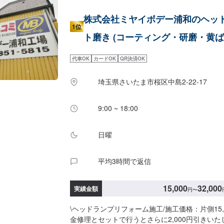
株式会社ミヤイボデー浦和のヘッ
1位
ト磨き (コーティング・研磨・黄ば
代車OK
カードOK
QR決済OK
埼玉県さいたま市桜区中島2-22-17
9:00 ~ 18:00
日曜
平均3時間で返信
15,000
32,000
実績金額
円
〜
\ヘッドランプリフォーム施工/施工価格：片側15,
金修理とセットで行うとさらに2,000円引きい