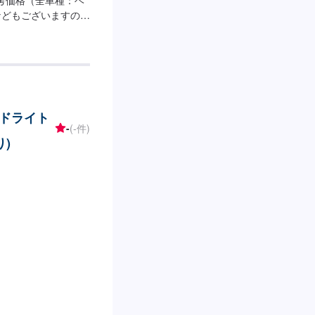
などもございますの
ドライト
-
(-件)
)