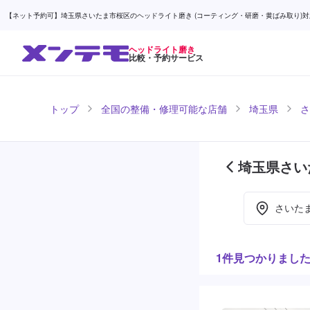
【ネット予約可】埼玉県さいたま市桜区のヘッドライト磨き (コーティング・研磨・黄ばみ取り)対応店
ヘッドライト磨き
比較・予約サービス
トップ
全国の整備・修理可能な店舗
埼玉県
さ
埼玉県さい
(1ページ目
さいた
1件見つかりまし