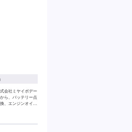
積り【3】お見積りに
納車『パーツ持ち込
ない、そんなご経験
トでご購入いただい
きの皆さんのピット
代車をご用意してい
代車の燃料代はお客
休日』営業時間：
円
式会社ミヤイボデー
から、バッテリー点
換、エンジンオイル
対応可能です。ヘッ
りず、夜道の走行に
んなヘッドライトを
<パーツ持ち込みに