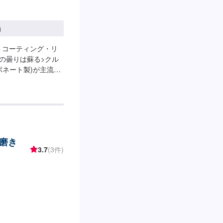
円
トコーティング・リ
の曇りは蘇る>クル
ボネート製)が主流で
劣化し、表面が黄ば
りがあると見た目も
りず、車検に通らな
気になる方はお気軽
意しています。お車の
はお客様にご負担い
磨き
：年中無休（大型連休
3.7
(3件)
注意>修理作業時に部
品以外は本国取り寄
場合がございます。
ースがあり、その場