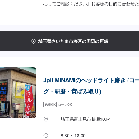
心してご相談ください】お客様の目的に合わせた
ますので、ご要望をお気軽にお申し付けください
て、独自の判断で作業をするようなことは一切ご
お一人おひとりのカーライフに合わせた細かいお
します。お車のことでご不明な点や、不安な点は
に説明させていただきますので、ご安心してご相
埼玉県さいたま市桜区の周辺の店舗
の流れ】【1】お問い合わせ【2】車の確認・お
車のお預かり【4】修理開始【5】修理終了・お
サポート【代車について】作業中にお車が必要な
お出しすることもできますので事前にご相談くだ
望の車種がお選びいただけ、ほぼすべてにETC
す。※代車の燃料代はお客様にご負担いただいて
Jpit MINAMIのヘッドライト磨き (
日・営業時間】定休日：不定休日曜日はお問い合
時間：9:00~18:00
グ・研磨・黄ばみ取り)
代車OK
ローンOK
埼玉県富士見市勝瀬909‐1
8:30 ~ 18:00