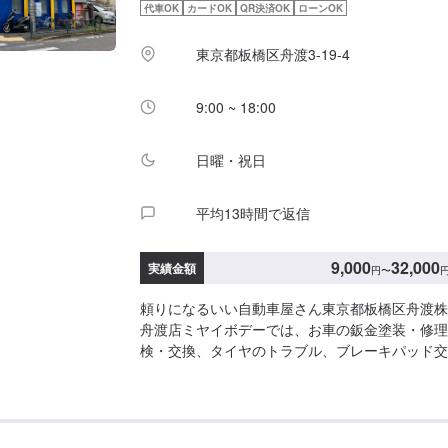
代車OK
カードOK
QR決済OK
ローンOK
す。【1】オファーにてお問い合わせ【2】お見
ご納得いただければ作業開始【4】仕上がり次第
東京都板橋区舟渡3-19-4
みOK！⭕️』欲しくて買ったけどうまく付けられ
はありませんか？ジェイピットミナミでは、ネッ
たパーツを取り付けることが可能です。クルマ好
9:00 ~ 18:00
ワーカーにおまかせください。『代車について』
ます。お車の作業中は代車をご利用ください。※
日曜・祝日
様にご負担いただいております。『営業時間・定
8:30〜18:00定休日：日・祝・第一月曜
平均13時間で返信
9,000
32,000
実績金額
円
〜
頼りになるいい自動車屋さん東京都板橋区舟渡株
舟渡店ミヤイボデーでは、お車の鈑金塗装・修理
検・交換、タイヤのトラブル、ブレーキパッド交
交換など、お客様のお車に関わる様々なご相談に
ドライト…なんか曇ってない？その際は光量が足
支障をきたし、危険です。ミヤイボデー舟渡はそ
新品のように蘇らせます！是非お任せください！