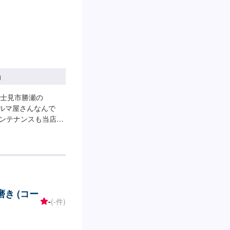
円
士見市勝瀬の
からクルマ屋さんなんで
るメンテナンスも当店に
ライトの黄ばみや曇
とが出来ます！ほと
うな輝きを取り戻せ
いると、どうしてもヘ
より夜間を明るく照
安全を！>当店では夜
き (コー
トクリーニング」を
-
(-件)
●磨き作業料金：
異なります。●クリア
なる場合がございま