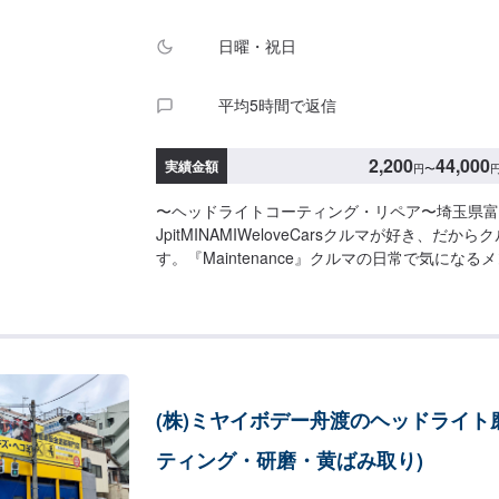
日曜・祝日
平均5時間で返信
2,200
44,000
実績金額
円
〜
〜ヘッドライトコーティング・リペア〜埼玉県富
JpitMINAMIWeloveCarsクルマが好き、だ
す。『Maintenance』クルマの日常で気にな
おまかせ！〜ヘッドライトクリーニング〜ヘッド
りは研磨することで、透明感と輝きを蘇らせるこ
んどの場合が、表面を研磨するだけで、新車のよ
ます。<経年劣化の問題>クルマを長く使用して
ッドライトの黄ばみや曇りが発生します。これに
らすライトの役割が損なわれます。<夜間走行に
(株)ミヤイボデー舟渡のヘッドライト磨
間の安全走行に安全をということで「ヘッドライ
ご提案させていただいております。<料金目安>
ティング・研磨・黄ばみ取り)
2,200円〜必要な研磨内容や回数によって料金は
塗装料金：22,000円〜車種等によって料金が異