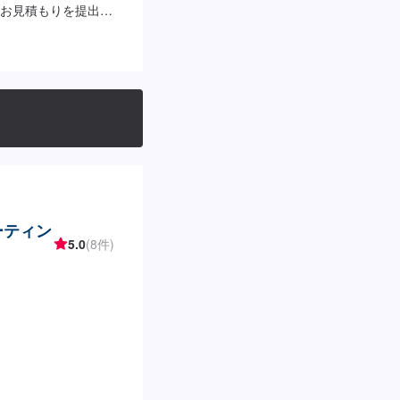
お見積もりを提出し
。お車をお預かりし
ざいません。お客様
見積もりを作成いた
しっかり伺い、丁寧
談ください。【作業
見積もりの作成【3】
支払い【6】アフター
お客様には、代車を
さい。代車は、ご希
、ナビが付いておりま
おります。【定休
コーティン
わせください。営業
5.0
(8件)