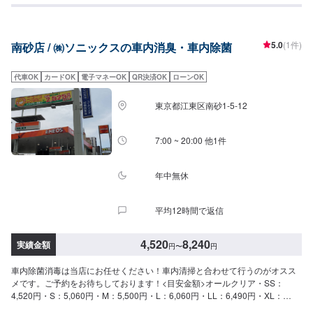
かにも、中古車販売,、新車販売、カーリースやレンタカーもやっておりま
す！また、ENEOSアプリをダウンロードしていただいて、当店をお気に入り
登録していただくと、燃料割引、手洗い洗車割引などのクーポンを配信させ
5.0
(1件)
南砂店 / ㈱ソニックスの車内消臭・車内除菌
ていただいてますので、お得にご利用できます。お客様の愛車のメンテナン
スは当店にお任せください。
代車OK
カードOK
電子マネーOK
QR決済OK
ローンOK
東京都江東区南砂1-5-12
7:00 ~ 20:00 他1件
年中無休
平均12時間で返信
4,520
8,240
実績金額
円
〜
円
車内除菌消毒は当店にお任せください！車内清掃と合わせて行うのがオスス
メです。ご予約をお待ちしております！<目安金額>オールクリア・SS：
4,520円・S：5,060円・M：5,500円・L：6,060円・LL：6,490円・XL：
8,240円当店は平日、土曜日が7時から20時まで。日曜祝日は8時から18時ま