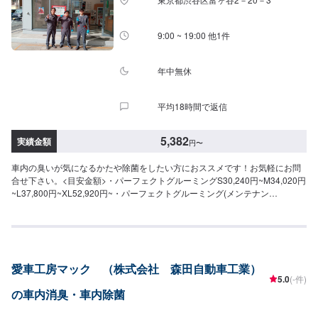
9:00 ~ 19:00 他1件
年中無休
平均18時間で返信
5,382
実績金額
円
〜
車内の臭いが気になるかたや除菌をしたい方におススメです！お気軽にお問
合せ下さい。<目安金額>・パーフェクトグルーミングS30,240円~M34,020円
~L37,800円~XL52,920円~・パーフェクトグルーミング(メンテナン
ス)S5,832円~M6,264円~L7,344円~XL8,316円~
愛車工房マック （株式会社 森田自動車工業）
5.0
(-件)
の車内消臭・車内除菌