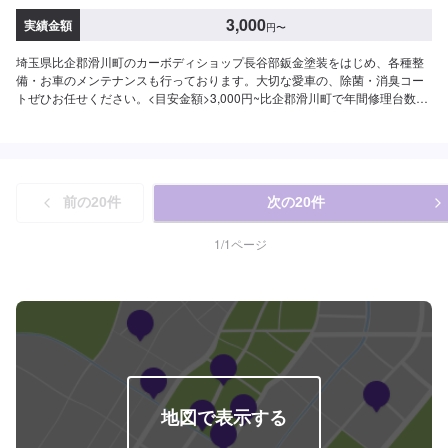
3,000
実績金額
円
〜
埼玉県比企郡滑川町のカーボディショップ長谷部鈑金塗装をはじめ、各種整
備・お車のメンテナンスも行っております。大切な愛車の、除菌・消臭コー
トぜひお任せください。<目安金額>3,000円~比企郡滑川町で年間修理台数
500台の実績があります！車の板金・車検・販売のトータルサポート工場で
す。国産車全メーカーの修理に対応しておりますので「他のお店では断られ
てしまった…」という方はお気軽にご相談ください！各保険会社の指定修理
工場にもなっているので保険修理のご相談もお待ちしております。カーリー
スも行っておりますので気になる方はお声がけください。
前の
20
件
次の
20
件
1
/
1
ページ
地図で表示する