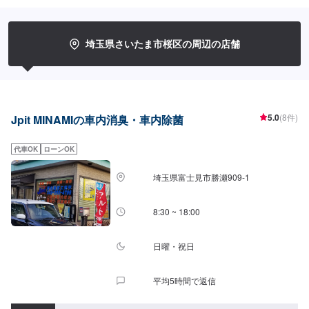
お一人おひとりのカーライフに合わせた細かいお見積もりを作成いたしま
す。お車のことでご不明な点や、不安な点はしっかり伺い、丁寧に説明させ
ていただきますので、ご安心してご相談ください。【作業の流れ】【1】お問
い合わせ【2】車の確認・お見積もりの作成【3】車のお預かり【4】修理開
埼玉県さいたま市桜区の周辺の店舗
始【5】修理終了・お支払い【6】アフターサポート【代車について】作業中
にお車が必要なお客様には、代車をお出しすることもできますので事前にご
相談ください。代車は、ご希望の車種がお選びいただけ、ほぼすべてに
ETC、ナビが付いております。※代車の燃料代はお客様にご負担いただいてお
ります。【定休日・営業時間】定休日：不定休日曜日はお問い合わせくださ
い。営業時間：9:00~18:00
5.0
(8件)
Jpit MINAMIの車内消臭・車内除菌
代車OK
ローンOK
埼玉県富士見市勝瀬909‐1
8:30 ~ 18:00
日曜・祝日
平均5時間で返信