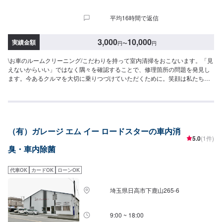
平均16時間で返信
3,000
10,000
実績金額
円
〜
円
\お車のルームクリーニング/こだわりを持って室内清掃をおこないます。「見
えないからいい」ではなく隅々を確認することで、修理箇所の問題を発見し
ます。今あるクルマを大切に乗りつづけていただくために。笑顔は私たちか
らお客さまとの出会い、1分1秒を明るく楽しく。<はじめまして杉戸自動車
です>●できること色々！軽自動車から高級輸入車まで●トータルカーショッ
プ地域密着のクルマの総合病院●様々な「安心」をお届けします。当店は自動
車保険以外に「火災保険」「地震保険」「個人賠償責任保険」など、幅広く
お客さまの安心を提供しております。<私たちからみなさまへ>感動、あふれ
（有）ガレージ エム イー ロードスターの車内消
る笑顔✔️他店購入車の対応も✔️輸入車の対応も✔️説明力も応対も〜今ある車
5.0
(1件)
を大切に〜埼玉県北葛飾郡杉戸町の株式会社杉戸自動車<パーツ持ち込み可能
臭・車内除菌
>パーツ持ち込みも可能です。持ち込みの場合はオファーにて、部品の詳細や
車種情報をお送りください。部品のご購入のご案内も可能ですので、ご希望
の方はその旨をオファー詳細にてお伝えください。<営業時間・定休日>朝9
代車OK
カードOK
ローンOK
時から夜7時まで営業中月曜定休
埼玉県日高市下鹿山265-6
9:00 ~ 18:00