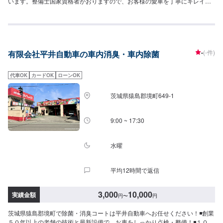
います。整備士国家資格者がおりますので、お客様の愛車を丁寧にキレイに
仕上げる事をモットーとしております。安心してご依頼ください。【1】オフ
ァーにてお問い合わせ【2】お見積り【3】お持ち込み・引き取り【4】正式
なお見積り【5】作業開始【6】納車時のお支払い<代車について>ガレーヂマ
ツザキでは、鈑金・塗装・修理等で愛車をお預かりしている間、代車をお貸
し致します。台数も豊富な20台ご用意しております。事前に予約が必要とな
-
(-件)
有限会社平井自動車の車内消臭・車内除菌
る場合もございますので、まずはお気軽にご相談ください。※代車の燃料代は
お客様にご負担いただいております。<定休日・営業時間>定休日：なし営業
時間：9:00~18:00クレジット・QR決済などをご希望の方は事前にお申し付け
代車OK
カードOK
ローンOK
ください。
茨城県猿島郡境町649-1
9:00 ~ 17:30
水曜
平均12時間で返信
3,000
10,000
実績金額
円
〜
円
茨城県猿島郡境町で除菌・消臭コートは平井自動車へお任せください！◾創業
５０年以上の老舗の技術と最新設備で、お車をしっかり点検・整備！◾１０