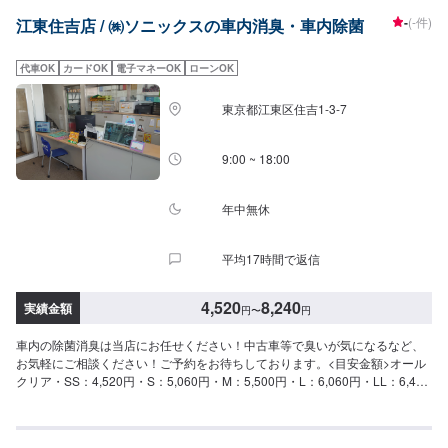
-
(-件)
江東住吉店 / ㈱ソニックスの車内消臭・車内除菌
代車OK
カードOK
電子マネーOK
ローンOK
東京都江東区住吉1-3-7
9:00 ~ 18:00
年中無休
平均17時間で返信
4,520
8,240
実績金額
円
〜
円
車内の除菌消臭は当店にお任せください！中古車等で臭いが気になるなど、
お気軽にご相談ください！ご予約をお待ちしております。<目安金額>オール
クリア・SS：4,520円・S：5,060円・M：5,500円・L：6,060円・LL：6,490
円・XL：8,240円当店は年中無休、朝は7時から夜は20時まで営業しておりま
す。ガソリンエネルギーの供給協力はもちろん、併せてレンタカー業務も行
っていいます。特にオイル交換、バッテリー交換のスピード作業、コーティ