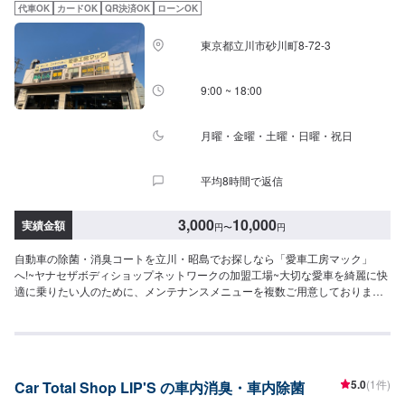
代車OK
カードOK
QR決済OK
ローンOK
東京都立川市砂川町8-72-3
9:00 ~ 18:00
月曜・金曜・土曜・日曜・祝日
平均8時間で返信
3,000
10,000
実績金額
円
〜
円
自動車の除菌・消臭コートを立川・昭島でお探しなら「愛車工房マック」
へ!~ヤナセザボディショップネットワークの加盟工場~大切な愛車を綺麗に快
適に乗りたい人のために、メンテナンスメニューを複数ご用意しておりま
す。お車のルームクリーニング承ります！細かなお手入れもお任せくださ
い！お車に付いた臭いや雑菌はなかなか落ちません。お車に染み付いてしま
った臭いや雑菌が気になる方は、ぜひお試しください。ルームクリーニング
とセットで行うとより効果的です。料金：3,000円～<作業の流れ>【1】オフ
ァーにてお問い合わせ【2】入庫・ご相談【3】現車確認・入庫検査・お見積
5.0
(1件)
Car Total Shop LIP'S の車内消臭・車内除菌
【4】お車の整備【5】整備代金のお支払い【6】出庫（ご納車、またはご来
店）<代車について>代車をご用意しています。お車の作業中は代車をご利用