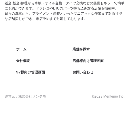
鈑金(板金)修理から車検・オイル交換・タイヤ交換などの整備もネットで簡単
に予約ができます。ドラレコやETCのパーツ持ち込み対応店舗も掲載中。
日々の洗車から、アライメント調整といったマニアックな作業まで対応可能
な店舗探しができ、来店予約まで対応しております。
ホーム
店舗を探す
会社概要
店舗様向け管理画面
SV様向け管理画面
お問い合わせ
運営元：株式会社メンテモ
©2023 Mentemo Inc.