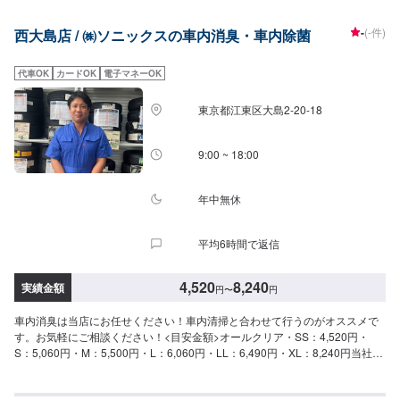
ングに力をいれてます！熟練のスタッフが親切丁寧かつ迅速に対応させて頂
きます。お客様の大切なお車のメンテナンスは是非当店にお任せください。
-
(-件)
西大島店 / ㈱ソニックスの車内消臭・車内除菌
代車OK
カードOK
電子マネーOK
東京都江東区大島2-20-18
9:00 ~ 18:00
年中無休
平均6時間で返信
4,520
8,240
実績金額
円
〜
円
車内消臭は当店にお任せください！車内清掃と合わせて行うのがオススメで
す。お気軽にご相談ください！<目安金額>オールクリア・SS：4,520円・
S：5,060円・M：5,500円・L：6,060円・LL：6,490円・XL：8,240円当社は
年中無休、24時間営業のセルフスタンドです。お車のメンテナンス受付は9
時～18時で対応しております。※年末年始などは時短で受け付けておりま