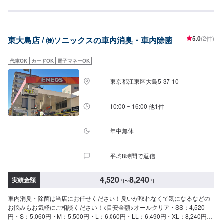
での営業となっております。ガソリン供給はもちろんのことコーティング、
板金、車検、オイル交換、タイヤ交換等、全て承ります！レンタカーも多く
の台数保有していますので、なんでもお気軽にご相談ください！
5.0
(2件)
東大島店 / ㈱ソニックスの車内消臭・車内除菌
代車OK
カードOK
電子マネーOK
東京都江東区大島5-37-10
10:00 ~ 16:00 他1件
年中無休
平均8時間で返信
4,520
8,240
実績金額
円
〜
円
車内消臭・除菌は当店にお任せください！臭いが取れなくて気になるなどの
お悩みもお気軽にご相談ください！<目安金額>オールクリア・SS：4,520
円・S：5,060円・M：5,500円・L：6,060円・LL：6,490円・XL：8,240円当