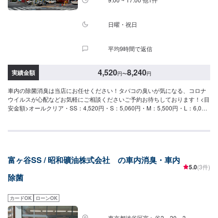
日曜・祝日
平均9時間で返信
4,520
8,240
実績金額
円
〜
円
車内の除菌消臭は当店にお任せください！タバコの臭いが気になる、コロナ
ウイルスが心配などお気軽にご相談くださいご予約お待ちしております！<目
安金額>オールクリア・SS：4,520円・S：5,060円・M：5,500円・L：6,060
円・LL：6,490円・XL：8,240円当店の営業時間は月曜から金曜日まではAM
７時30分よりPM18時00分までとなっております、日祭日はお休みとなりま
す。土曜日のみAM8時00分～PM16時00分までとなっています。常時1～2名
の整備士在中にてお車全般の整備、修理、交換などお気軽にお申し付けくだ
さい。又、キャンペーン等商品によっては割引価格にて販売致しておりま
富ヶ谷SS / 昭和礦油株式会社 の車内消臭・車内
す。
5.0
(3件)
除菌
カードOK
ローンOK
東京都渋谷区富ヶ谷2－20－3