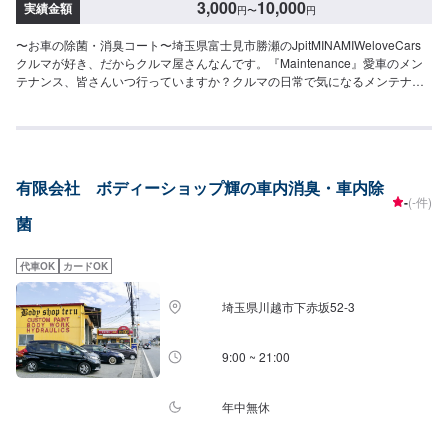
3,000
10,000
実績金額
円
〜
円
〜お車の除菌・消臭コート〜埼玉県富士見市勝瀬のJpitMINAMIWeloveCars
クルマが好き、だからクルマ屋さんなんです。『Maintenance』愛車のメン
テナンス、皆さんいつ行っていますか？クルマの日常で気になるメンテナン
スも当店におまかせ！【1】オファーにてお問い合わせ【2】お見積り【3】
お見積りにご納得いただければ作業開始【4】仕上がり次第納車『パーツ持ち
込みOK！⭕️』欲しくて買ったけどうまく付けられない、そんなご経験はあり
ませんか？ジェイピットミナミでは、ネットでご購入いただいたパーツを取
り付けることが可能です。クルマ好きの皆さんのピットワーカーにおまかせ
有限会社 ボディーショップ輝の車内消臭・車内除
ください『代車について』代車をご用意しています。お車の作業中は代車を
-
(-件)
ご利用ください。※代車の燃料代はお客様にご負担いただいております。『営
菌
業時間・定休日』営業時間：8:30〜18:00定休日：日・祝・第一月曜
代車OK
カードOK
埼玉県川越市下赤坂52‐3
9:00 ~ 21:00
年中無休