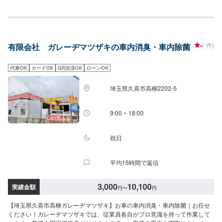
店は地域に根付いたガソリンスタンドで頑張っております！中古車の販売も
行っております！「タイヤの空気圧が心配」こんなことでもどうぞ当店をご
利用ください！アプリDLでBOXティッシュ１箱プレゼント中です！是非アプ
リDLして当店をお気に入りに入れてください。クーポン発行してますのでお
得に当店をご利用ください！
-
(-件)
有限会社 ガレーヂマツザキの車内消臭・車内除菌
代車OK
カードOK
QR決済OK
ローンOK
埼玉県久喜市高柳2202-5
9:00 ~ 18:00
祝日
平均15時間で返信
3,000
10,100
実績金額
円
〜
円
【埼玉県久喜市高柳ガレーヂマツザキ】お車の車内消臭・車内除菌｜お任せ
ください！ガレーヂマツザキでは、従業員各自がプロ意識を持って作業して