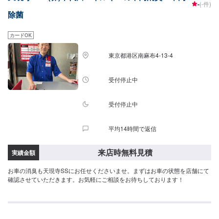
-
(-件)
すので、あらかじめご了承ください。【定休日・営業時間】定休日：日曜、
除菌
祭日、第二土曜日営業時間：8:30〜17:30※看板犬が事務所内におりますの
で、重度の犬アレルギーの方はお気をつけください。また、お客様が来店な
さった際に少し吠えることがございます。ご了承いただけますと幸いです。
カードOK
東京都港区南麻布4-13-4
受付停止中
受付停止中
平均14時間で返信
来店時無料見積
実績金額
お車の消臭も天現寺SSにお任せくださいませ。まずはお車の状態を店舗にて
確認させていただきます。お気軽にご相談をお待ちしております！