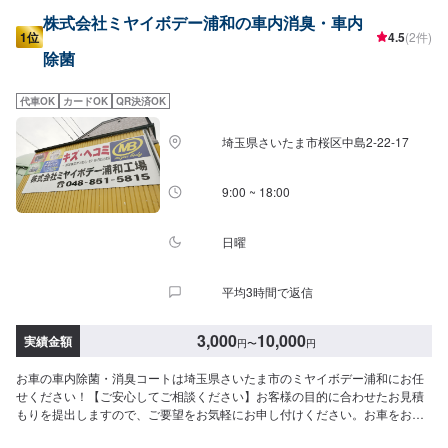
株式会社ミヤイボデー浦和の車内消臭・車内
1位
4.5
(2件)
除菌
代車OK
カードOK
QR決済OK
埼玉県さいたま市桜区中島2-22-17
9:00 ~ 18:00
日曜
平均3時間で返信
3,000
10,000
実績金額
円
〜
円
お車の車内除菌・消臭コートは埼玉県さいたま市のミヤイボデー浦和にお任
せください！【ご安心してご相談ください】お客様の目的に合わせたお見積
もりを提出しますので、ご要望をお気軽にお申し付けください。お車をお預
かりして、独自の判断で作業をするようなことは一切ございません。お客様