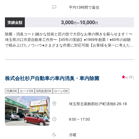
平均13時間で返信
3,000
10,000
実績金額
円
〜
円
除菌・消臭コート|確かな技術と匠の技で大切なお車の輝きを蘇らせます！〜
埼玉県川口市原自動車工作所〜【45年の実績】●1969年創業！●40年の経験
で積み上げたノウハウ●さまざまな作業に対応可能【お客様を第一に考えたサ
ービスでおもてなし！】●お見積り、代車、相談は無料！●修理内容とお見積
りの確認後、ご依頼を受けてから作業開始●無料代車を24台ご用意国産車か
ら輸入車(外車)まで、すべてのお車の対応が可能です！【パーツ持ち込み可
能】持ち込みパーツの対応もいたします。※パーツの不備などにより、取り付
けができなかった場合でも、動作確認などで発生した工賃をご請求させてい
-
(-件)
株式会社杉戸自動車の車内消臭・車内除菌
ただきますので、あらかじめご了承ください。【代車について】無料代車
（無保険時）を24台ご用意しております。燃料代はお客さま負担となります
ので、ご了承ください。【営業時間・定休日】営業時間：8:30〜17:30定休
代車OK
カードOK
QR決済OK
ローンOK
日：日・祝・第一、第三月曜日
埼玉県北葛飾郡杉戸町清地6-26-18
9:00 ~ 17:00
月曜