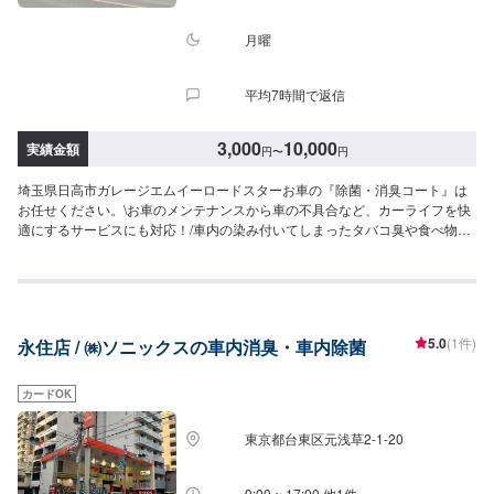
月曜
平均7時間で返信
3,000
10,000
実績金額
円
〜
円
埼玉県日高市ガレージエムイーロードスターお車の『除菌・消臭コート』は
お任せください。\お車のメンテナンスから車の不具合など、カーライフを快
適にするサービスにも対応！/車内の染み付いてしまったタバコ臭や食べ物臭
など芳香剤などを置いても匂いが混ざってしまうので困る事が多いと思いま
すが弊社が使用しているオゾン消臭機はそんなお悩みを解決させてくれる消
臭器になります！エアコンフィルターなどを交換してもシートや閉め切った
室内ではどうしても匂いが残ってしまう事はありませんか？この機械では細
かい霧状のものが車内全体に広がりますので隅々までオゾンが働きかけ、消
5.0
(1件)
永住店 / ㈱ソニックスの車内消臭・車内除菌
臭効果を発揮します。✔️一回の施工で嫌な車内の匂いがビックリするほど消
える！✔️車内の匂いでお困りなお客様は是非一度お試しされてはいかがです
か？✔️夏に向けて快適なお出かけのサポートいたします✔️車種などにより施
カードOK
工時間など多少変わってきますのでお気軽にロードスターまでご相談くださ
い‼<代車について>自費修理、整備に限り代車の貸し出しを無料で行っており
東京都台東区元浅草2-1-20
ます。有償でのレンタル貸出も行っております。お気軽にご相談下さい。※代
車の燃料代はお客様にご負担いただいております。<定休日・営業時間>定休
日：月曜日営業時間：9:00~18:00
9:00 ~ 17:00 他1件