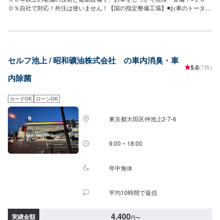
０％自社で対応！外注は使いません！【国の指定整備工場】◾お車のトータル
サポート！どんなことでもご相談下さい！★ハンドルを少し曲げないと車が
まっすぐ走らない…★タイヤの片減りが気になる…★他店で断られてしまっ
た…★保険を使えべきなのかわからない…などのご相談もお気軽にどうぞ！
【定休日・営業時間】定休日：第一日曜日、水曜日営業時間：
9:00~17:30【1】オファーにてお問い合わせ【2】お見積り【3】お見積りに
セルフ池上 / 昭和礦油株式会社 の車内消臭・車
ご納得いただければ作業開始【4】仕上がり次第納車-----納期について-----納
5.0
(7件)
期は通常1日～2日程度で納車となります。車種や条件などにより、納期は前
内除菌
後する場合がございます。予めご了承ください。-----代車について-----無料の
代車をご用意しています。お車の作業中は代車をご利用ください。※代車の燃
料代はお客様にご負担いただいております。※内容などにより貸し出し出来か
カードOK
ローンOK
ねる場合もございます。-----ご来店時の注意、受付方法-----入庫の際はお気を
つけてお越しください。駐車スペースは事務所前のお客様駐車スペースに駐
東京都大田区仲池上2-7-6
車してください。受付はスタッフへ「メンテモで予約しました」とお伝えく
ださい。ご案内いたします。
9:00 ~ 18:00
年中無休
平均10時間で返信
4,400
実績金額
円
〜