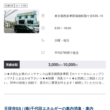
ください。※代車の燃料代はお客様にご負担いただいております。※状況によ
代車OK
カードOK
り貸し出しできかねる場合もございます。<定休日・営業時間>【平日】8:30
～19:00【土曜】8:30～18:00【日曜（受付のみ可）】9:00～18:00祝日定休
東京都西多摩郡瑞穂町殿ケ谷539−10
9:00 ~ 18:00
日曜・祝日
平均27時間で返信
3,000
10,000
実績金額
円
〜
円
☆★大切なお車のメンテナンスは東京都西多摩郡【カートータルショップリ
ップス】におまかせ下さい☆★★除菌・消臭コート★お気軽にご相談くださ
い。30年の技術と信頼で、貴方のご要望を叶えます！納得していただけるお
見積りやご相談、作業まで、自社スタッフが責任をもってお受けします。作
業内容やお見積もりの金額内容について、丁寧にご説明いたしますので、お
気軽にご相談ください。【1】オファーにてお問い合わせ【2】お見積り
【3】お見積りにご納得いただければ作業開始【4】仕上がり次第納車【代車
について】お車の作業中は代車をご利用ください。※代車の燃料代はお客様に
天現寺SS / (株)千代田エネルギーの車内消臭・車内
ご負担いただいております。※状況により貸し出しできかねる場合もございま