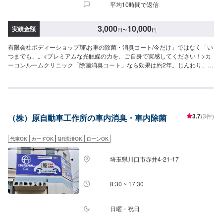
平均10時間で返信
3,000
10,000
実績金額
円
〜
円
有限会社ボディーショップ輝\お車の除菌・消臭コート/今だけ」ではなく「い
つまでも」。<プレミアムな光触媒の力を、ご自身で実感してください！>カ
ーコンルームクリニック「除菌消臭コート」なら効果は約2年。じんわり、長
い効果です。カーコンルームクリニックの「除菌・消臭コート」は、太陽光
などの自然の光の力で酸化作用を利用し、空気中のウイルスや菌･タバコの臭
いを分解･雑菌･除去します。車内のリフレッシュをさせていただくことで、
少しでも心の傷を癒せればと願っております。※お車の状態により除菌／消臭
効果は異なります。お車の状態により除菌・消臭開始時間および継続期間は
3.7
(3件)
（株）原自動車工作所の車内消臭・車内除菌
異なります。革製シート車には施工できません。芳香剤の香りを分解するこ
とがあります。<代車について>代車をご用意しています。お車の作業中は代
車をご利用ください。※代車の燃料代はお客様にご負担いただいております。
代車OK
カードOK
QR決済OK
ローンOK
<定休日・営業時間>定休日：年中無休（大型連休のみ休み）営業時間：
9:00~21:00
埼玉県川口市赤井4-21-17
8:30 ~ 17:30
日曜・祝日