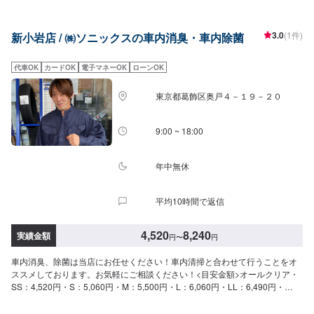
す。車検、コーティング、タイヤ、新車、中古車などお車に関するご相談は
お気軽にどうぞ！今流行りの個人カーリースもお取り扱いしています。
3.0
(1件)
新小岩店 / ㈱ソニックスの車内消臭・車内除菌
代車OK
カードOK
電子マネーOK
ローンOK
東京都葛飾区奥戸４－１９－２０
9:00 ~ 18:00
年中無休
平均10時間で返信
4,520
8,240
実績金額
円
〜
円
車内消臭、除菌は当店にお任せください！車内清掃と合わせて行うことをオ
ススメしております。お気軽にご相談ください！<目安金額>オールクリア・
SS：4,520円・S：5,060円・M：5,500円・L：6,060円・LL：6,490円・
XL：8,240円当店はガソリンはもちろんのこと、洗車・コーティング・オイ
ル交換・タイヤ交換など作業に力を入れているので大歓迎でございます！ほ