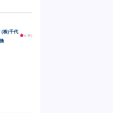
もりとなります。
/ (株)千代
-
(-件)
換