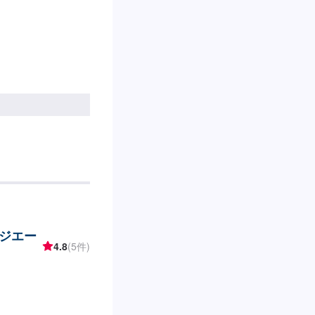
ジエー
4.8
(5件)