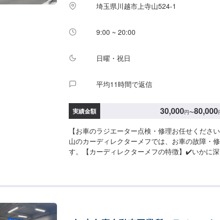
埼玉県川越市上寺山524-1
9:00 ~ 20:00
日曜・祝日
平均11時間で返信
30,000
80,000
実績金額
円
〜
【お車のラジエーター点検・修理お任せください
山のカーディレクターメフでは、お車の故障・修
す。【カーディレクターメフの特徴】✔️いかに
様と付き合っていけるかを大切に。✔️自動車販
客様のトータルカーライフをサポート。まずはお
い！【パーツについて】パーツの持ち込み・ご購
望のお客様は車種情報と、持ち込み・ご購入希望
欄にご記載ください。【代車について】作業中は
能です。※燃料代はお客様負担となります【営業