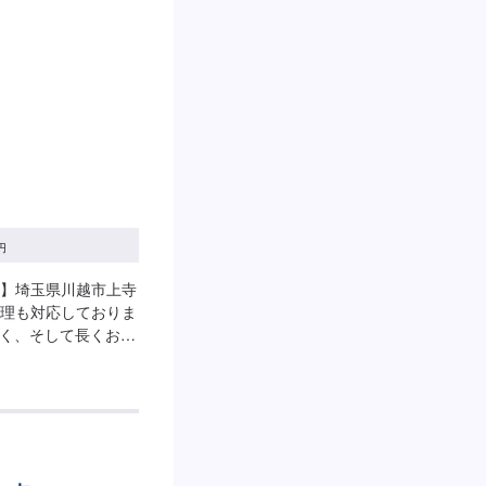
円
】埼玉県川越市上寺
理も対応しておりま
深く、そして長くお客
売、車検・点検などお
気軽にご相談くださ
入も可能です。ご希
の旨をオファー備考
代車の貸し出しが可
時間・定休日】営業