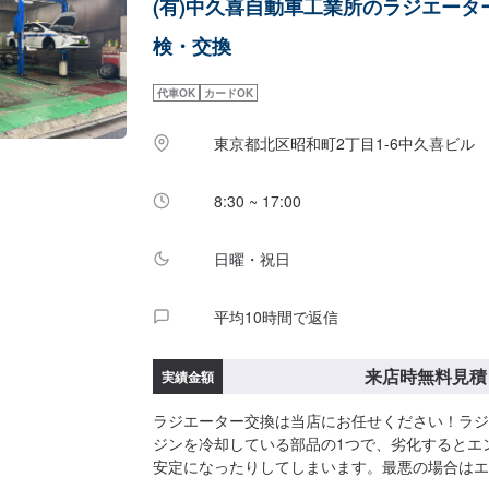
(有)中久喜自動車工業所のラジエータ
時間:9:00〜20:00定休日
検・交換
代車OK
カードOK
東京都北区昭和町2丁目1-6中久喜ビル
8:30 ~ 17:00
日曜・祝日
平均10時間で返信
来店時無料見積
実績金額
ラジエーター交換は当店にお任せください！ラジ
ジンを冷却している部品の1つで、劣化するとエ
安定になったりしてしまいます。最悪の場合はエ
ートにも繋がってしまいますので注意しましょう