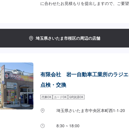
に合わせたお見積もりを提出しますので、ご要望
けください。お車をお預かりして、独自の判断で
うなことは一切ございません。お客様お一人おひ
合わせた細かいお見積もりを作成いたします。お
点や、不安な点はしっかり伺い、丁寧に説明させ
で、ご安心してご相談ください。【作業の流れ】
埼玉県さいたま市桜区の周辺の店舗
【2】車の確認・お見積もりの作成【3】車のお
【5】修理終了・お支払い【6】アフターサポー
業中にお車が必要なお客様には、代車をお出しす
で事前にご相談ください。代車は、ご希望の車種
ほぼすべてにETC、ナビが付いております。※代
にご負担いただいております。【定休日・営業時
有限会社 岩一自動車工業所のラジエ
日曜日はお問い合わせください。営業時間：9:00~1
点検・交換
代車OK
カードOK
QR決済OK
埼玉県さいたま市中央区本町西1-1-20
8:30 ~ 18:00