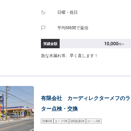
日曜・祝日
平均5時間で返信
10,000
実績金額
円
〜
急な水漏れ等、早く直します！
有限会社 カーディレクターメフのラ
ター点検・交換
代車OK
カードOK
QR決済OK
ローンOK