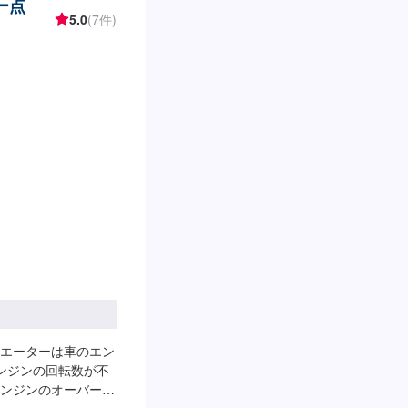
ー点
5.0
(7件)
エーターは車のエン
ンジンの回転数が不
ンジンのオーバーヒ
。ご予約をお待ちし