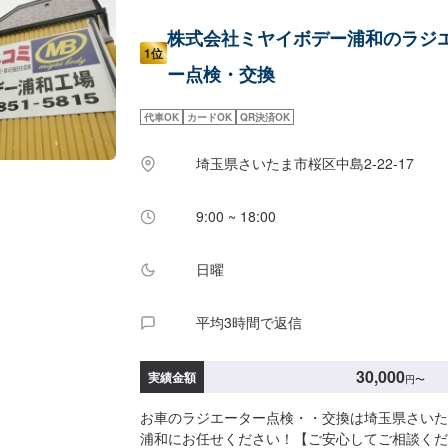
株式会社ミヤイボデー浦和のラジ
1位
ー点検・交換
代車OK
カードOK
QR決済OK
埼玉県さいたま市桜区中島2-22-17
9:00 ~ 18:00
日曜
平均3時間で返信
30,000
実績金額
円
〜
お車のラジエーター点検・・交換は埼玉県さいた
浦和にお任せください！【ご安心してご相談くだ