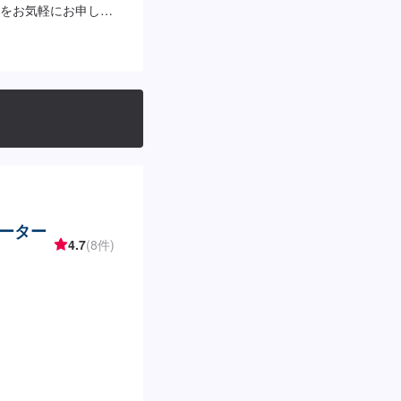
をお気軽にお申し付
整備・修理をするよ
とりのカーライフに
車のことでご不明な
ていただきますの
【1】お問い合わせ
預かり【4】修理開始
ト【代車について】作
ることもできますの
がお選びいただけ、
車の燃料代はお客様
間】定休日：不定休
ーター
8:00
4.7
(8件)