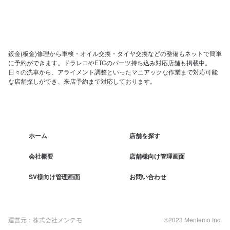
鈑金(板金)修理から車検・オイル交換・タイヤ交換などの整備もネットで簡単
に予約ができます。ドラレコやETCのパーツ持ち込み対応店舗も掲載中。
日々の洗車から、アライメント調整といったマニアックな作業まで対応可能
な店舗探しができ、来店予約まで対応しております。
ホーム
店舗を探す
会社概要
店舗様向け管理画面
SV様向け管理画面
お問い合わせ
運営元：株式会社メンテモ
©2023 Mentemo Inc.