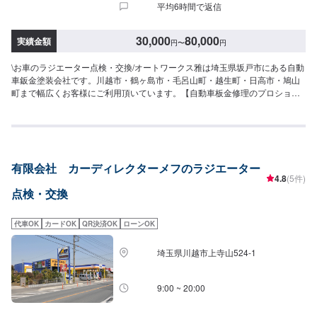
平均6時間で返信
30,000
80,000
実績金額
円
〜
円
\お車のラジエーター点検・交換/オートワークス雅は埼玉県坂戸市にある自動
車鈑金塗装会社です。川越市・鶴ヶ島市・毛呂山町・越生町・日高市・鳩山
町まで幅広くお客様にご利用頂いています。【自動車板金修理のプロショッ
プ】⭐️充実した設備⭐️様々なお客様のご要望に応じた修理⭐️安心と信頼を売る
地域に密着したサービス⭐️親切・丁寧をモットーに心がけ日々対応いたしてお
ります。保険適用の修理ももちろん承ります。お気軽にご相談ください。
【代車について】🚙代車の無料貸し出しを行なっております。ご希望の方は
お気軽にお問合せください。※燃料代はお客様負担となります。【営業時間・
有限会社 カーディレクターメフのラジエーター
定休日】⏰営業時間：9時30分〜18時🗓定休日：月曜・祝日
4.8
(5件)
点検・交換
代車OK
カードOK
QR決済OK
ローンOK
埼玉県川越市上寺山524-1
9:00 ~ 20:00