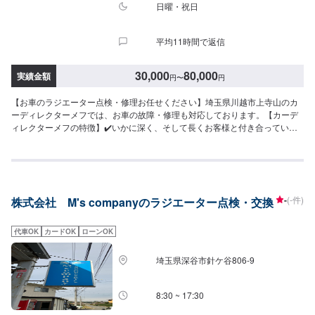
日曜・祝日
平均11時間で返信
30,000
80,000
実績金額
円
〜
円
【お車のラジエーター点検・修理お任せください】埼玉県川越市上寺山のカ
ーディレクターメフでは、お車の故障・修理も対応しております。【カーデ
ィレクターメフの特徴】✔️いかに深く、そして長くお客様と付き合っていけ
るかを大切に。✔️自動車販売、車検・点検などお客様のトータルカーライフ
をサポート。まずはお気軽にご相談ください！【パーツについて】パーツの
持ち込み・ご購入も可能です。ご希望のお客様は車種情報と、持ち込み・ご
購入希望の旨をオファー備考欄にご記載ください。【代車について】作業中
は代車の貸し出しが可能です。※燃料代はお客様負担となります【営業時間・
-
(-件)
株式会社 M's companyのラジエーター点検・交換
定休日】営業時間:9:00〜20:00定休日
代車OK
カードOK
ローンOK
埼玉県深谷市針ケ谷806‐9
8:30 ~ 17:30