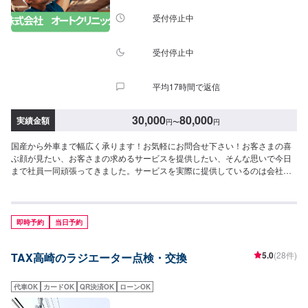
受付停止中
受付停止中
平均17時間で返信
30,000
80,000
実績金額
円
〜
円
国産から外車まで幅広く承ります！お気軽にお問合せ下さい！お客さまの喜
ぶ顔が見たい、お客さまの求めるサービスを提供したい、そんな思いで今日
まで社員一同頑張ってきました。サービスを実際に提供しているのは会社を
構成している社員ひとりひとりであり、ご満足いただくためにはその社員の
資質や人間力が最も重要になると考えています。これからも社員一同、日々
感謝の気持ちを忘れずに、お客さま第一を考えた必要とされるサービスを提
供できるよう努力し続け、成長を続ける会社でありたいと願っております。
即時予約
当日予約
おクルマの事ならどんな事でもお任せ下さい！-----------------------------------------
---------【1】オファーにてお問い合わせ【2】お見積り【3】お見積りにご納
5.0
(28件)
TAX高崎のラジエーター点検・交換
得いただければ作業開始【4】仕上がり次第納車-----納期について-----納期は
通常1日～2日程度で納車となります。納期は前後する場合がございます。予
め、ご了承ください。-----代車について-----無料の代車をご用意しています。
代車OK
カードOK
QR決済OK
ローンOK
お車の作業中は代車をご利用ください。※代車の燃料代はお客様にご負担いた
だいております。-----ご来店時の注意、受付方法-----倉賀野バイパスを高崎方