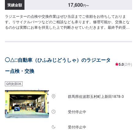
17,600
実績金額
円
〜
ラジエーターの点検や交換作業はぜひ当店までご依頼をお待ちしておりま
す。リサイクルパーツなどのご相談なども承ります。修理可能か、交換とな
るのかは実際にお車を拝見した上で判断させていただきます。最終予約受付
は電話にてとなります。【参考価格】脱着工賃：17,600円〜
◯△□自動車（ひふみじどうしゃ）のラジエータ
5.0
(2件)
ー点検・交換
QR決済OK
群馬県佐波郡玉村町上新田1878-3
受付停止中
受付停止中