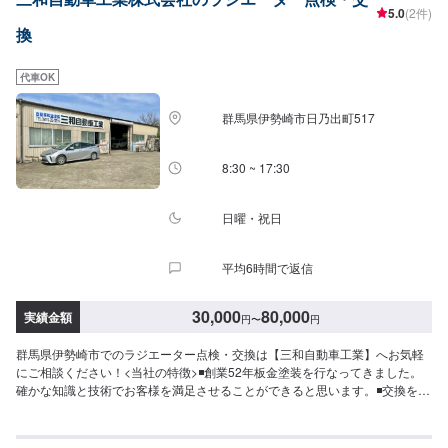
5.0
(2件)
ファーにてお問い合わせ【2】お見積り【3】お見積りにご納得いただければ
換
作業開始【4】仕上がり次第納車-----納期について-----納期は通常2日～3日程
度で納車となります。納期は前後する場合がございます。予め、ご了承くだ
さい。-----代車について-----無料の代車をご用意しています。お車の作業中は
代車OK
代車をご利用ください。※代車の燃料代はお客様にご負担いただいておりま
す。-----ご来店時の注意、受付方法-----当工場は太田桐生インターチェンジか
群馬県伊勢崎市日乃出町517
ら５分入庫の際はお気をつけてお越しください。駐車スペースは工場前の空
いているスペースに駐車してください。受付はスタッフへ「メンテモで予約
しました」とお伝えください。ご案内いたします。【定休日・営業時間】定
8:30 ~ 17:30
休日：日曜日営業時間：9:00~19:00
日曜・祝日
平均6時間で返信
30,000
80,000
実績金額
円
〜
円
群馬県伊勢崎市でのラジエーター点検・交換は【三和自動車工業】へお気軽
にご相談ください！<当社の特徴>◾創業52年板金塗装を行なってきました。
確かな知識と技術でお客様を満足させることができると思います。◾交換を行
うのではなく修理を行うので幅広い提案ができます。◾先進安全自動車対応優
良車体整備事業者ですので、最新の車もお任せください！<お客様のご予算や
ご希望の時間に応じてプランをご提案！>★お安く済ませたい…★お時間があ