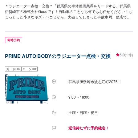
＊ラジエーター点検・交換＊「群馬県の車体整備業界をリードする」群馬県
伊勢崎市の株式会社Goodです！自動車のことなら何でもお任せください！ち
ょっとした小さなキズ・ヘコミから、大破してしまった事故車両、他店では
断られがちな高い技術を要する輸入車など、長年の経験があります。どんな
ことでもお気軽にご相談ください！＊パーツ持ち込み＊新品・中古パーツの
持ち込み可！オファーの際、使用されるパーツのお写真や詳細などをお送り
ください。＊代車について＊無料の代車をご用意しています。必要の際は代
即時予約
車をご利用ください。※代車の燃料は満タンになってますので、返却の際は満
タンでお願いします。【営業時間】平日9:00~18:00土曜日9:00～17:00【定
5.0
(1件)
PRIME AUTO BODYのラジエーター点検・交換
休日】日曜日・祝祭日・当社規定カレンダー
カードOK
ローンOK
群馬県伊勢崎市波志江町2076-1
9:00 ~ 18:00
土曜・日曜・祝日
返信待たずに予約確定！