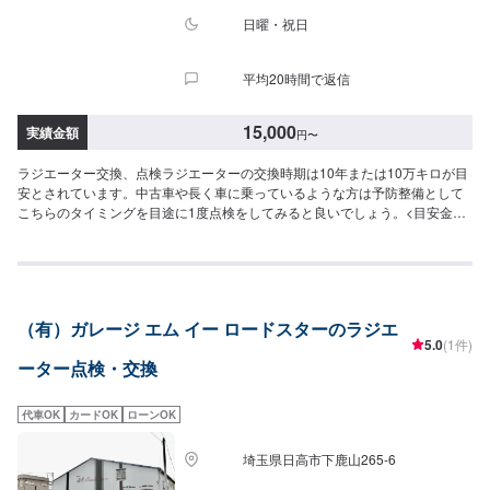
日曜・祝日
平均20時間で返信
15,000
実績金額
円
〜
ラジエーター交換、点検ラジエーターの交換時期は10年または10万キロが目
安とされています。中古車や長く車に乗っているような方は予防整備として
こちらのタイミングを目途に1度点検をしてみると良いでしょう。<目安金額
>工賃15,000円+パーツ代--------------------------------------------------当社は埼玉県
深谷市にある自動車整備工場です。国産車から輸入車(特にドイツ車の修理を
得意としています)、中古から最新の車まで幅広く作業を承っております。キ
ズヘコミ修理の鈑金塗装を1番得意としておりますが、車検やパーツ取り付け
等まで幅広くご対応させていただきます。スタッフ全員が自動車整備士の国
（有）ガレージ エム イー ロードスターのラジエ
家資格を持っておりますのでお客様の大切なお車の整備は是非私たちにお任
5.0
(1件)
せください！お客様にご満足していただけるよう、丁寧に作業に取り組ませ
ーター点検・交換
ていただきます。
代車OK
カードOK
ローンOK
埼玉県日高市下鹿山265-6