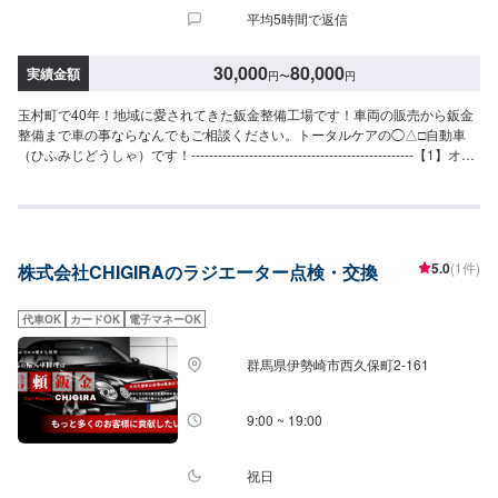
平均5時間で返信
30,000
80,000
実績金額
円
〜
円
玉村町で40年！地域に愛されてきた鈑金整備工場です！車両の販売から鈑金
整備まで車の事ならなんでもご相談ください。トータルケアの◯△□自動車
（ひふみじどうしゃ）です！--------------------------------------------------【1】オフ
ァーにてお問い合わせ【2】お見積り【3】お見積りにご納得いただければ作
業開始【4】仕上がり次第納車◯納期について◯通常2日〜3日程度で納車い
たします。車種や状態により納期が前後する場合がございます。予め、ご了
承ください。【定休日・営業時間】定休日：日曜日、祝日営業時間：
9:00~18:00
5.0
(1件)
株式会社CHIGIRAのラジエーター点検・交換
代車OK
カードOK
電子マネーOK
群馬県伊勢崎市西久保町2-161
9:00 ~ 19:00
祝日