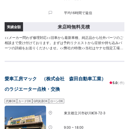
平均16時間で返信
来店時無料見積
実績金額
<<メーカー問わず修理対応>>旧車から最新車種、純正品から社外パーツのご
相談まで受け付けております。まずは予約リクエストから症状や持ち込みパ
ーツの詳細をお送りくださいませ。<<弊社の特徴>>当社はヤナセ指定工場で
す。輸入車の修理・整備を強みとしております。日本車・ドイツ車・イタリ
ア車・アメリカ車・電気自動車のことならお任せください！<<代車について
>>工場の代車を26台・レンタカーを10台ご用意しております。代車が必要な
際はお申し付けくださいませ。<<国家資格を持った整備士が多数在籍>>二級
整備士・三級整備士が多数在籍しております。お車の不具合・気になるとこ
愛車工房マック （株式会社 森田自動車工業）
ろはなんでもご相談ください！
5.0
(-件)
のラジエーター点検・交換
代車OK
カードOK
QR決済OK
ローンOK
東京都立川市砂川町8-72-3
9:00 ~ 18:00