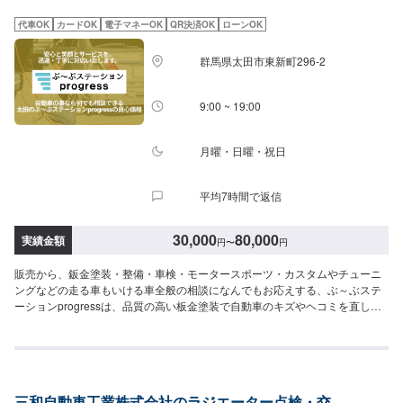
代車OK
カードOK
電子マネーOK
QR決済OK
ローンOK
群馬県太田市東新町296-2
9:00 ~ 19:00
月曜・日曜・祝日
平均7時間で返信
30,000
80,000
実績金額
円
〜
円
販売から、鈑金塗装・整備・車検・モータースポーツ・カスタムやチューニ
ングなどの走る車もいける車全般の相談になんでもお応えする、ぶ～ぶステ
ーションprogressは、品質の高い板金塗装で自動車のキズやヘコミを直しま
す。プロフェッショナルな技術と知識を持ったスタッフが、お客様の安全を
守るため、定期点検を実施しております。車検のお見積りは無料で行います
ので、お気軽にお問い合わせください。ブレーキパッドの交換や車内のクリ
ーニングまで、幅広いサービスを手掛けております。太田の地域密着で、ア
フターフォローにも素早く対応します。お客様に喜んでいただける的確なア
三和自動車工業株式会社のラジエーター点検・交
ドバイスを心掛けております。--------------------------------------------------【1】オ