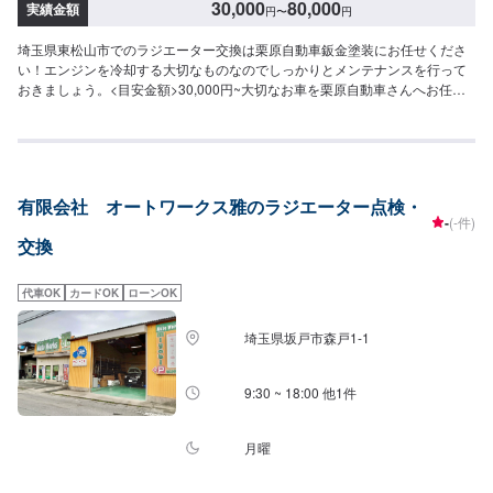
30,000
80,000
実績金額
円
〜
円
埼玉県東松山市でのラジエーター交換は栗原自動車鈑金塗装にお任せくださ
い！エンジンを冷却する大切なものなのでしっかりとメンテナンスを行って
おきましょう。<目安金額>30,000円~大切なお車を栗原自動車さんへお任せ
してよかったと思ってもらえるよう「親切・丁寧・誠意」をモットーに日々
対応させていただいております。専門の鈑金・塗装では、高い技術で満足な
仕上がりを常にご提供できるよう研鑽努力し、安心運転のための整備・修
理、車をもっと楽しむためのレストアやカスタムなどのサービスもご提供し
ております。保険代理店業務にも力を入れ、お客様のカーライフを幅広く支
有限会社 オートワークス雅のラジエーター点検・
えてまいります。オイル交換や車検、タイヤ交換などの基本的な車のメンテ
-
(-件)
ナンスも承っておりますのでお困りの際はお気軽にご相談ください！
交換
代車OK
カードOK
ローンOK
埼玉県坂戸市森戸1-1
9:30 ~ 18:00 他1件
月曜