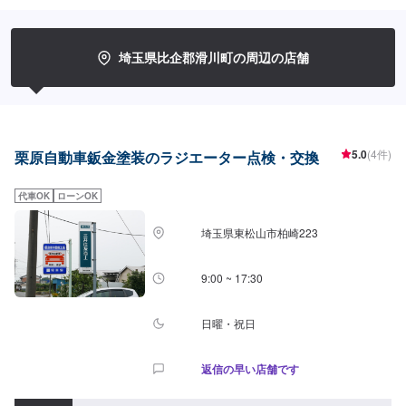
金・車検・販売のトータルサポート工場です。国産車全メーカーの修理に対
応しておりますので「他のお店では断られてしまった…」という方はお気軽
にご相談ください！各保険会社の指定修理工場にもなっているので保険修理
のご相談もお待ちしております。カーリースも行っておりますので気になる
埼玉県比企郡滑川町の周辺の店舗
方はお声がけください。
5.0
(4件)
栗原自動車鈑金塗装のラジエーター点検・交換
代車OK
ローンOK
埼玉県東松山市柏崎223
9:00 ~ 17:30
日曜・祝日
返信の早い店舗です