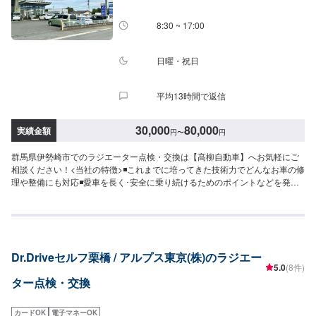
8:30 ~ 17:00
日曜・祝日
平均13時間で返信
30,000
80,000
実績金額
円
〜
円
群馬県伊勢崎市でのラジエーター点検・交換は【髙柳自動車】へお気軽にご
相談ください！<当社の特徴>◾これまでに培ってきた技術力でどんなお車の修
理や整備にも対応◾愛車を長く･安全に乗り続けるためのポイントなどを発信
します◾地域密着のいつでも頼れる修理･整備工場として営業しております<お
客様のご予算やご希望の時間に応じてプランをご提案！>★お安く済ませた
い…★お時間があまり取れない…などのご相談もお気軽にどうぞ！【1】オフ
ァーにてお問い合わせ【2】お見積り【3】お見積りにご納得いただければ作
業開始【4】仕上がり次第納車-----納期について-----納期は通常1日～2日程度
Dr.Driveセルフ栗橋 / アルプス東京(株)のラジエー
で納車となります。(要相談)納期は前後する場合がございます。予めご了承く
5.0
(8件)
ださい。-----代車について-----代車をご用意しています。お車の作業中は代車
ター点検・交換
をご利用ください。※代車の燃料代はお客様にご負担いただいております。---
--ご来店時の注意、受付方法-----入庫の際はお気をつけてお越しください。駐
車スペースは事務所前の空いているスペースに駐車してください。受付はス
カードOK
電子マネーOK