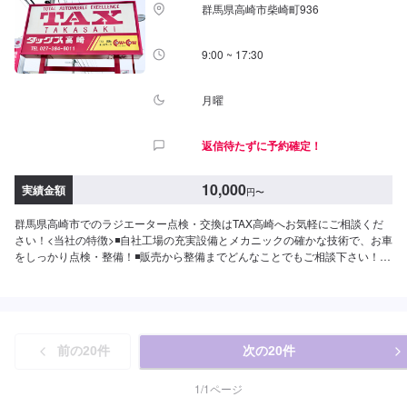
群馬県高崎市柴崎町936
面に進み、宮原町交差点を北（高崎/島野町方面）に曲がり直進すると約500
メートルで左手の交差点角に当店があります。入庫の際はお気をつけてお越
しください。駐車スペースは事務所前の空いているスペースに駐車してくだ
9:00 ~ 17:30
さい。受付はスタッフへ「メンテモで予約しました」とお伝えください。ご
案内いたします。【定休日・営業時間】定休日：日曜日、祝日、第二土曜日
営業時間：8:30~18:00
月曜
返信待たずに予約確定！
10,000
実績金額
円
〜
群馬県高崎市でのラジエーター点検・交換はTAX高崎へお気軽にご相談くだ
さい！<当社の特徴>◾自社工場の充実設備とメカニックの確かな技術で、お車
をしっかり点検・整備！◾販売から整備までどんなことでもご相談下さい！
◾24時間対応の無料コールセンターを完備。おクルマのトラブルにいつでも対
応いたします！<お客様のご予算やご希望の時間に応じてプランをご提案！
>★安く済ませたい…★時間があまり取れない…★車が動かなくなってしまっ
た…などのご相談もお気軽にどうぞ！【1】オファーにてお問い合わせ【2】
お見積り【3】お見積りにご納得いただければ作業開始【4】仕上がり次第納
前の
20
件
次の
20
件
車-----納期について-----納期は通常1日～2日程度で納車となります。(要相談)
納期は前後する場合がございます。予めご了承ください。-----代車について---
--無料の代車をご用意しています。お車の作業中は代車をご利用ください。※
1
/
1
ページ
代車の燃料代はお客様にご負担いただいております。-----ご来店時の注意、受