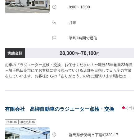
9:00 ~ 18:00
月曜
平均7時間で返信
28,300
78,100
実績金額
円
〜
円
お車の『ラジエーター点検・交換』お任せください！〜職歴35年創業23年目
～埼玉県日高市にてお客様に寄り添っていける店舗を目指して日々全力営業
をしていいます。お客様からの「ありがとう」の為に頑張ります‼当社は
STAFF一同、お客様の大切なお車のカーコンサルタントとしてお客様にとっ
て一番良い方法をご提案・ご説明させて頂きます。部品の持ち込みも可能で
す。ご希望のお客様は車種情報・車検証・パーツの詳細をオファー送信時に
お送りください。【1】オファーにてお問い合わせ【2】ご入庫・お見積り
【3】お見積りにご納得いただければ作業開始【4】仕上がり次第納車<代車
-
(-件)
有限会社 髙栁自動車のラジエーター点検・交換
について>自費修理、整備に限り代車の貸し出しを無料で行っております。有
償でのレンタル貸出も行っております。お気軽にご相談下さい。※代車の燃料
代はお客様にご負担いただいております。<定休日・営業時間>定休日：月曜
代車OK
QR決済OK
日営業時間：9:00~18:00
群馬県伊勢崎市下蓮町320-17