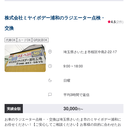
株式会社ミヤイボデー浦和のラジエーター点検・
4.5
(2件)
交換
代車OK
カードOK
QR決済OK
埼玉県さいたま市桜区中島2-22-17
9:00 ~ 18:00
日曜
平均3時間で返信
30,000
実績金額
円
〜
お車のラジエーター点検・・交換は埼玉県さいたま市のミヤイボデー浦和に
お任せください！【ご安心してご相談ください】お客様の目的に合わせたお