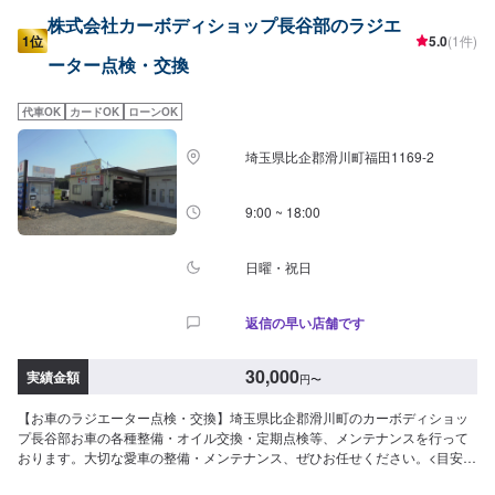
株式会社カーボディショップ長谷部のラジエ
1位
5.0
(1件)
ーター点検・交換
代車OK
カードOK
ローンOK
埼玉県比企郡滑川町福田1169-2
9:00 ~ 18:00
日曜・祝日
返信の早い店舗です
30,000
実績金額
円
〜
【お車のラジエーター点検・交換】埼玉県比企郡滑川町のカーボディショッ
プ長谷部お車の各種整備・オイル交換・定期点検等、メンテナンスを行って
おります。大切な愛車の整備・メンテナンス、ぜひお任せください。<目安金
額>30,000円~比企郡滑川町で年間修理台数500台の実績があります！車の板