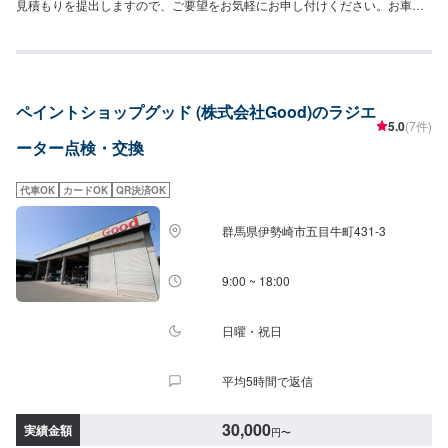
見積もりを提出しますので、ご要望をお気軽にお申し付けください。お車を
お預かりして、独自の判断で整備・修理をするようなことは一切ございませ
ん。お客様お一人おひとりのカーライフに合わせた細かいお見積もりを作成
いたします。お車のことでご不明な点や、不安な点はしっかり伺い、丁寧に
説明させていただきますので、ご安心してご相談ください。【作業の流れ】
【1】お問い合わせ【2】車の確認・お見積もりの作成【3】車のお預かり
ペイントショップグッド (株式会社Good)のラジエ
【4】修理開始【5】修理終了・お支払い【6】アフターサポート【代車につ
5.0
(7件)
いて】作業中にお車が必要なお客様には、代車をお出しすることもできます
ーター点検・交換
ので事前にご相談ください。代車は、ご希望の車種がお選びいただけ、ほぼ
すべてにETC、ナビが付いております。※代車の燃料代はお客様にご負担いた
だいております。【定休日・営業時間】定休日：不定休日曜日はお問い合わ
代車OK
カードOK
QR決済OK
せください。営業時間：9:00~18:00
群馬県伊勢崎市五目牛町431-3
9:00 ~ 18:00
日曜・祝日
平均5時間で返信
30,000
実績金額
円
〜