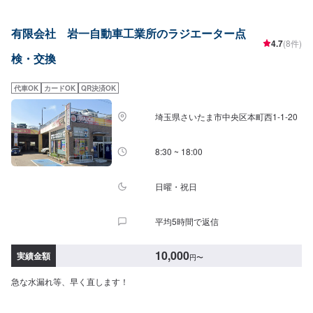
まり取れない…などのご相談もお気軽にどうぞ！【1】オファーにてお問い合
わせ【2】お見積り【3】お見積りにご納得いただければ作業開始【4】仕上
有限会社 岩一自動車工業所のラジエーター点
がり次第納車-----納期について-----納期は通常1日～2日程度で納車となりま
4.7
(8件)
す。(要相談)納期は前後する場合がございます。予めご了承ください。-----代
検・交換
車について-----代車をご用意しています。お車の作業中は代車をご利用くださ
い。※代車の燃料代はお客様にご負担いただいております。-----ご来店時の注
意、受付方法-----入庫の際はお気をつけてお越しください。駐車スペースは事
代車OK
カードOK
QR決済OK
務所前の空いているスペースに駐車してください。受付はスタッフへ「メン
テモで予約しました」とお伝えください。ご案内いたします。【定休日・営
埼玉県さいたま市中央区本町西1-1-20
業時間】定休日：日曜日、祝日営業時間：8:30~17:30
8:30 ~ 18:00
日曜・祝日
平均5時間で返信
10,000
実績金額
円
〜
急な水漏れ等、早く直します！