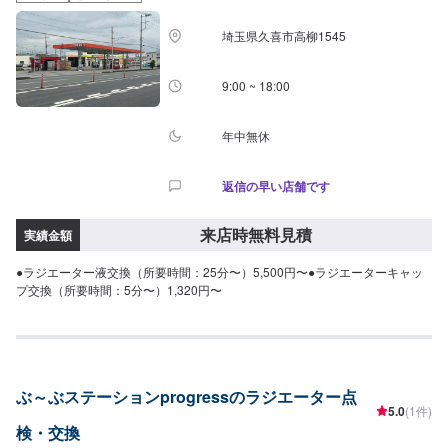
タッフへ「メンテモで予約しました」とお伝えください。ご案内いたしま
す。【定休日・営業時間】定休日：日曜日、祝日営業時間：8:30~1７:00
埼玉県久喜市高柳1545
9:00 ~ 18:00
年中無休
返信の早い店舗です
来店時無料見積
実績金額
●ラジエーター液交換（所要時間：25分〜）5,500円〜●ラジエーターキャッ
プ交換（所要時間：5分〜）1,320円〜
ぶ～ぶステーションprogressのラジエーター点
5.0
(1件)
検・交換