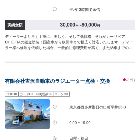
平均13時間で返信
30,000
80,000
実績金額
円
〜
円
ディーラーより早く丁寧に、美しく、そして低価格、それがカーリペア
CHIGIRAの鈑金塗装！国産車から欧州車まで幅広く対応いたします！ディー
ラー様へ修理を依頼した場合、一般的に修理費用が高く、また納車までの時
間がかかるといった声がよく聞かれます。それはディーラー様が直接直すわ
けではなく、外部の下請け工場へ修理を委託し、基本的には不具合箇所の修
理を部品交換で対応してしまうから。私たちなら自社工場で即施工し、でき
るだけ部品交換をせず、修理対応いたします。私達は鈑金塗装のプロフェッ
ショナルです。大切なお車はぜひ、カーリペアCHIGIRAにおまかせくださ
-
(-件)
有限会社吉沢自動車のラジエーター点検・交換
い！--------------------------------------------------【1】オファーにてお問い合わせ
【2】お見積り【3】お見積りにご納得いただければ作業開始【4】仕上がり
次第納車□納期について□通常1週間程度で納車いたします。車種や状態によ
代車OK
カードOK
QR決済OK
ローンOK
り納期が前後する場合がございます。予め、ご了承ください。□代車について
□作業中は無料の代車をご利用ください。※燃料代は、お客様負担となってお
東京都西多摩郡日の出町平井25-3
ります。予め、ご了承ください。□パーツ持ち込みについて□パーツの持ち込
み可能です。オファーの際に持ち込みパーツの詳細をご入力ください。【定
休日・営業時間】定休日：祝日営業時間：9:00~19:00
9:00 ~ 19:00
日曜・祝日