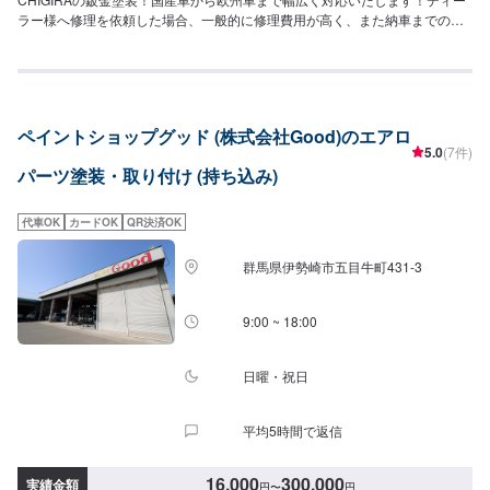
ラー様へ修理を依頼した場合、一般的に修理費用が高く、また納車までの時
間がかかるといった声がよく聞かれます。それはディーラー様が直接直すわ
けではなく、外部の下請け工場へ修理を委託し、基本的には不具合箇所の修
理を部品交換で対応してしまうから。私たちなら自社工場で即施工し、でき
るだけ部品交換をせず、修理対応いたします。私達は鈑金塗装のプロフェッ
ショナルです。大切なお車はぜひ、カーリペアCHIGIRAにおまかせくださ
ペイントショップグッド (株式会社Good)のエアロ
い！--------------------------------------------------【1】オファーにてお問い合わせ
5.0
(7件)
【2】お見積り【3】お見積りにご納得いただければ作業開始【4】仕上がり
パーツ塗装・取り付け (持ち込み)
次第納車□納期について□通常1週間程度で納車いたします。車種や作業内容
により納期が前後する場合がございます。予め、ご了承ください。□代車につ
いて□作業中は無料の代車をご利用ください。※燃料代は、お客様負担となっ
代車OK
カードOK
QR決済OK
ております。予め、ご了承ください。□パーツ持ち込みについて□パーツの持
ち込み可能です。オファーの際に持ち込みパーツの詳細をご入力ください。
群馬県伊勢崎市五目牛町431-3
【定休日・営業時間】定休日：祝日営業時間：9:00~19:00
9:00 ~ 18:00
日曜・祝日
平均5時間で返信
16,000
300,000
実績金額
円
〜
円