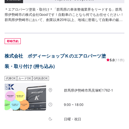
＊エアロパーツ塗装・取付け＊「群馬県の車体整備業界をリードする」群馬
県伊勢崎市の株式会社Goodです！自動車のことなら何でもお任せください！
群馬県伊勢崎市において、創業以来20年以上、地域に密着して自動車の鈑金
修理を行っています。地元だからこそ融通の効く、きめ細かい車両整備サー
ビスを提供しております。【作業実績】スバルWRXS444,000円＊パーツ持
ち込み＊新品・中古パーツの持ち込み可！オファーの際、使用されるパーツ
のお写真や詳細などをお送りください。＊代車について＊無料の代車をご用
即時予約
意しています。必要の際は代車をご利用ください。※代車の燃料は満タンにな
ってますので、返却の際は満タンでお願いします。【営業時間】平日
株式会社 ボディーショップＫのエアロパーツ塗
9:00~18:00土曜日9:00～17:00【定休日】日曜日・祝祭日・当社規定カレン
5.0
(11件)
ダー
装・取り付け (持ち込み)
代車OK
カードOK
QR決済OK
群馬県伊勢崎市馬見塚町1762‐1
9:00 ~ 18:00
日曜・祝日