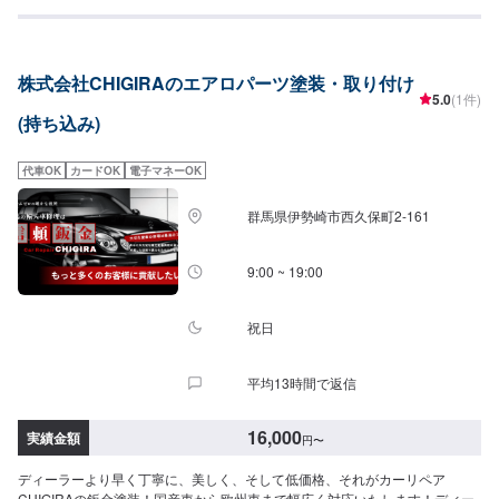
保険」「地震保険」「個人賠償責任保険」など、幅広くお客さまの安心を提
供しております。<私たちからみなさまへ>興味を持っていただけたことに感
謝。私たち株式会社杉戸自動車は1969年に創業し、長きにわたり地域の皆さ
まの自動車の安全と安心に努めてまいりました。お好みのカスタムであなた
株式会社CHIGIRAのエアロパーツ塗装・取り付け
のカーライフをもっと楽しく。ご要望に精一杯お応えします。〜今ある車を
5.0
(1件)
大切に〜埼玉県北葛飾郡杉戸町の株式会社杉戸自動車<パーツ持ち込み可能>
(持ち込み)
パーツ持ち込みも可能です。持ち込みの場合はオファーにて、部品の詳細や
車種情報をお送りください。部品のご購入のご案内も可能ですので、ご希望
の方はその旨をオファー詳細にてお伝えください。<営業時間・定休日>朝9
代車OK
カードOK
電子マネーOK
時から夜7時まで営業中月曜定休
群馬県伊勢崎市西久保町2-161
9:00 ~ 19:00
祝日
平均13時間で返信
16,000
実績金額
円
〜
ディーラーより早く丁寧に、美しく、そして低価格、それがカーリペア
CHIGIRAの鈑金塗装！国産車から欧州車まで幅広く対応いたします！ディー