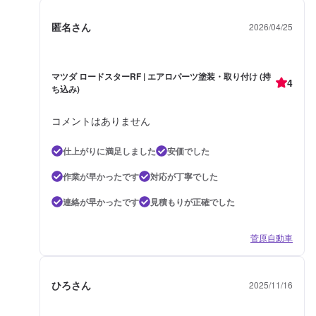
匿名さん
2026/04/25
マツダ ロードスターRF | エアロパーツ塗装・取り付け (持
4
ち込み)
コメントはありません
仕上がりに満足しました
安価でした
作業が早かったです
対応が丁寧でした
連絡が早かったです
見積もりが正確でした
菅原自動車
ひろさん
2025/11/16