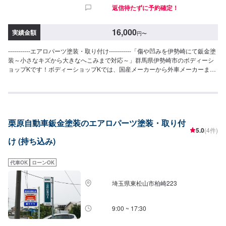
返信待たずに予約確定！
16,000
実績金額
円
〜
-----------エアロパーツ塗装・取り付け-----------「傷や凹みを伊勢崎にて鈑金塗
装～小さなキズから大きなへこみまで対応～」群馬県伊勢崎市のボディーシ
ョップKです！ボディーショップKでは、国産メーカーから外車メーカーまで
様々なお車を伊勢崎市にて対応してきた実績があり、他社で断られてしまっ
たようなお車であっても鈑金塗装で修理いたします。線キズからへこみ・塗
装の色あせや剥げなどお客様の大切な愛車をプロの技でお直しいたします。
お困りのことがございましたらなんでもご相談ください！鈑金塗装のプロフ
ェッショナルがお車の状態をしっかりと判断し、適切な修理の方法をご提案
栗原自動車鈑金塗装のエアロパーツ塗装・取り付
いたします。フロンガス交換機有！最新車種のエアコン修理も対応できま
5.0
(4件)
す！全員業界歴20年以上の大ベテランの作業員です。お客様の愛車をご安心
け (持ち込み)
してお任せください！【作業実績】スバルレヴォーグ10,000円-------------------
-------------------------------【1】オファーにてお問い合わせ【2】お見積り【3】
お見積りにご納得いただければ作業開始【4】仕上がり次第納車-----------パー
代車OK
ローンOK
ツ持ち込みについて-----------パーツの持ち込み可能です。オファーにて詳細を
お願い致します。【定休日・営業時間】定休日：日曜日、祝日営業時間：
埼玉県東松山市柏崎223
8:30~17:30
9:00 ~ 17:30