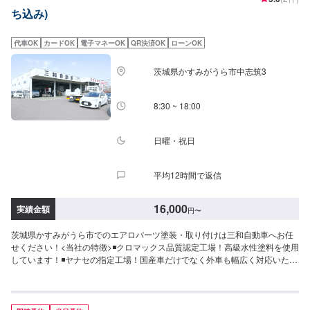
ご来店時の注意、受付方法-----入庫の際はお気をつけてお越しください。駐車
ち込み)
スペースはガレージ前の空いているスペースに駐車してください。受付はス
タッフへ「メンテモで予約しました」とお伝えください。ご案内いたしま
す。【定休日・営業時間】定休日：月曜日、第2日曜日、第4日曜日・祝日・
代車OK
カードOK
電子マネーOK
QR決済OK
ローンOK
ＧＷ・お盆・年末年始営業時間：9:00~18:00
茨城県かすみがうら市中志筑3
8:30 ~ 18:00
日曜・祝日
平均12時間で返信
16,000
実績金額
円
〜
茨城県かすみがうら市でのエアロパーツ塗装・取り付けは三和自動車へお任
せください！<当社の特徴>◾クロマックス品質認定工場！高級水性塗料を使用
しています！◾ヤナセの指定工場！国産車だけでなく外車も幅広く対応いたし
ます！◾かすみがうら市の老舗自動車整備工場！どんなことでもご相談下さ
い！<お客様のご予算やご希望の時間に応じてプランをご提案！>★お安く済
ませたい…★お時間があまり取れない…などのご相談もお気軽にどうぞ！
【1】オファーにてお問い合わせ【2】お見積り【3】お見積りにご納得いた