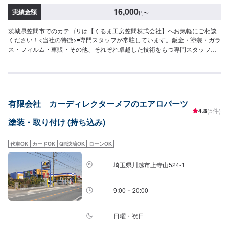
16,000
実績金額
円
〜
茨城県笠間市でのカテゴリは【くるま工房笠間株式会社】へお気軽にご相談
ください！<当社の特徴>◾専門スタッフが常駐しています。鈑金・塗装・ガラ
ス・フィルム・車販・その他、それぞれ卓越した技術をもつ専門スタッフが
２人１組で対応いたします。◾万全のアフターケアをいたします。修理後に永
久保証書を発行させて頂いております。お客様がそのお車を乗っている間は
保証します。◾土・日・祝も営業してるのでお客様がお休みでも見積・修理が
できます！お客様のご要望に併せて中古部品も準備できるのでなんていって
も低価格です。<お客様のご予算やご希望の時間に応じてプランをご提案！
有限会社 カーディレクターメフのエアロパーツ
>★お安く済ませたい…★お時間があまり取れない…などのご相談もお気軽に
4.8
(5件)
どうぞ！【1】オファーにてお問い合わせ【2】お見積り【3】お見積りにご
塗装・取り付け (持ち込み)
納得いただければ作業開始【4】仕上がり次第納車-----納期について-----納期
は通常1週間程度で納車となります。(要相談)納期は前後する場合がございま
す。予めご了承ください。-----代車について-----代車をご用意しています。お
代車OK
カードOK
QR決済OK
ローンOK
車の作業中は代車をご利用ください。※代車の燃料代はお客様にご負担いただ
いております。-----ご来店時の注意、受付方法-----入庫の際はお気をつけてお
埼玉県川越市上寺山524-1
越しください。駐車スペースは事務所前の空いているスペースに駐車してく
ださい。受付はスタッフへ「メンテモで予約しました」とお伝えください。
ご案内いたします。【定休日・営業時間】定休日：年中無休（大型連休のみ
9:00 ~ 20:00
休み）営業時間：9:00~18:00
日曜・祝日