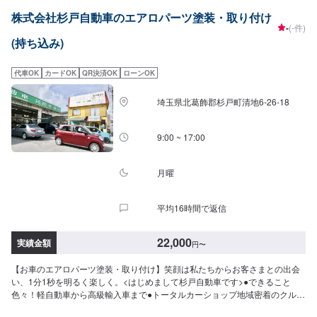
期について-----納期は通常1週間程度で納車となります。(要相談)納期は前後
株式会社杉戸自動車のエアロパーツ塗装・取り付け
する場合がございます。予めご了承ください。-----代車について-----代車をご
-
(-件)
用意しています。お車の作業中は代車をご利用ください。※代車の燃料代はお
(持ち込み)
客様にご負担いただいております。-----ご来店時の注意、受付方法-----入庫の
際はお気をつけてお越しください。駐車スペースは事務所前の空いているス
ペースに駐車してください。受付はスタッフへ「メンテモで予約しました」
代車OK
カードOK
QR決済OK
ローンOK
とお伝えください。ご案内いたします。【定休日・営業時間】定休日：日曜
日、祝日、不定休営業時間：9:00~18:00
埼玉県北葛飾郡杉戸町清地6-26-18
9:00 ~ 17:00
月曜
平均16時間で返信
22,000
実績金額
円
〜
【お車のエアロパーツ塗装・取り付け】笑顔は私たちからお客さまとの出会
い、1分1秒を明るく楽しく。<はじめまして杉戸自動車です>●できること
色々！軽自動車から高級輸入車まで●トータルカーショップ地域密着のクルマ
の総合病院●様々な「安心」をお届けします。当店は自動車保険以外に「火災