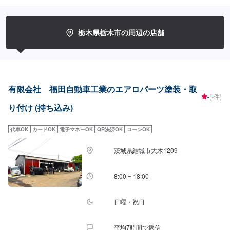
<お客様のご予算やご希望の時間に応じてプランをご提案！>★お安く済ませ
たい…★お時間があまり取れない…などのご相談もお気軽にどうぞ！【1】オ
ファーにてお問い合わせ【2】お見積り【3】お見積りにご納得いただければ
作業開始【4】仕上がり次第納車-----納期について-----納期は通常1週間程度で
栃木県栃木市の周辺の店舗
納車となります。納期は前後する場合がございます。予めご了承ください。--
---代車について-----代車をご用意しています。お車の作業中は代車をご利用く
ださい。※代車の燃料代はお客様にご負担いただいております。-----ご来店時
の注意、受付方法-----入庫の際はお気をつけてお越しください。駐車スペース
は事務所前の空いているスペースに駐車してください。受付はスタッフへ
「メンテモで予約しました」とお伝えください。ご案内いたします。【定休
有限会社 福田自動車工業のエアロパーツ塗装・取
日・営業時間】定休日：日曜日、祝日営業時間：8:30~17:30
-
(-件)
り付け (持ち込み)
代車OK
カードOK
電子マネーOK
QR決済OK
ローンOK
茨城県結城市大木1209
8:00 ~ 18:00
日曜・祝日
平均7時間で返信