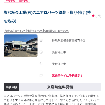
即時予約
当日予約
だければ作業開始【4】仕上がり次第納車-----納期について-----納期は通常1週
間程度で納車となります。(要相談)納期は前後する場合がございます。予めご
塩沢板金工業(有)のエアロパーツ塗装・取り付け (持
了承ください。-----代車について-----無料の代車をご用意しています。お車の
-
(-件)
作業中は代車をご利用ください。※代車の燃料代はお客様にご負担いただいて
ち込み)
おります。-----ご来店時の注意、受付方法-----入庫の際はお気をつけてお越し
ください。駐車スペースは事務所前の空いているスペースに駐車してくださ
い。受付はスタッフへ「メンテモで予約しました」とお伝えください。ご案
代車OK
カードOK
電子マネーOK
QR決済OK
ローンOK
内いたします。【定休日・営業時間】定休日：日曜日、第２土曜日、祝日営
業時間：8:30~18:00
群馬県前橋市富田町764-2
受付停止中
受付停止中
返信待たずに予約確定！
来店時無料見積
実績金額
エアロパーツの塗装や取り付けのご依頼は、塩沢板金までご依頼をお待ちし
ております！自分の車と同色にしてほしい、やこんな色にしたい！というご
要望にお応えいたします！まずは無料でお見積もりいたします。旧車や輸入