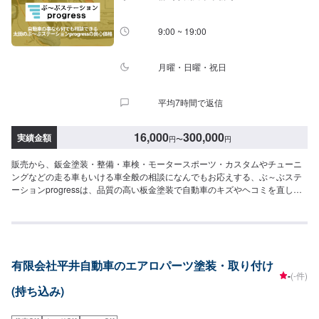
9:00 ~ 19:00
月曜・日曜・祝日
平均7時間で返信
16,000
300,000
実績金額
円
〜
円
販売から、鈑金塗装・整備・車検・モータースポーツ・カスタムやチューニ
ングなどの走る車もいける車全般の相談になんでもお応えする、ぶ～ぶステ
ーションprogressは、品質の高い板金塗装で自動車のキズやヘコミを直しま
す。プロフェッショナルな技術と知識を持ったスタッフが、お客様の安全を
守るため、定期点検を実施しております。車検のお見積りは無料で行います
ので、お気軽にお問い合わせください。ブレーキパッドの交換や車内のクリ
ーニングまで、幅広いサービスを手掛けております。太田の地域密着で、ア
フターフォローにも素早く対応します。お客様に喜んでいただける的確なア
有限会社平井自動車のエアロパーツ塗装・取り付け
ドバイスを心掛けております。--------------------------------------------------【1】オ
-
(-件)
ファーにてお問い合わせ【2】お見積り【3】お見積りにご納得いただければ
(持ち込み)
作業開始【4】仕上がり次第納車-----納期について-----納期は通常1週間で納車
となります。納期は前後する場合がございます。予め、ご了承ください。-----
代車について-----無料の代車をご用意しています。お車の作業中は代車をご利