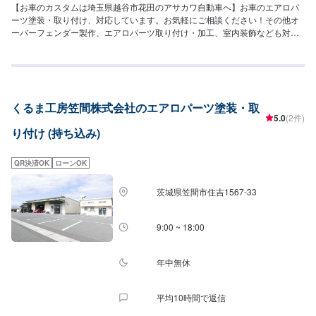
【お車のカスタムは埼玉県越谷市花田のアサカワ自動車へ】お車のエアロパ
ーツ塗装・取り付け、対応しています。お気軽にご相談ください！その他オ
ーバーフェンダー製作、エアロパーツ取り付け・加工、室内装飾なども対
応！創業50年の実績で、あなただけのオリジナルカスタムカーを実現いたし
ます。お見積もりは"無料"です。お気軽にご相談下さい!!\パーツ持ち込みにつ
いて/パーツのお持ち込みは可能です！ご希望の方はオファーをお送りいただ
く際に、パーツの詳細とお車の車検証、または車種情報をお送りください。
場合によっては対応できかねることもございますので、あらかじめご了承く
くるま工房笠間株式会社のエアロパーツ塗装・取
ださい。\代車について/作業中は代車をお出しすることも可能ですので、ご希
5.0
(2件)
望の方はお気軽にお申し付けください。※燃料代はお客さま負担となります。
り付け (持ち込み)
\営業時間・定休日/営業時間：8:45～18:00定休日：日曜日
QR決済OK
ローンOK
茨城県笠間市住吉1567-33
9:00 ~ 18:00
年中無休
平均10時間で返信