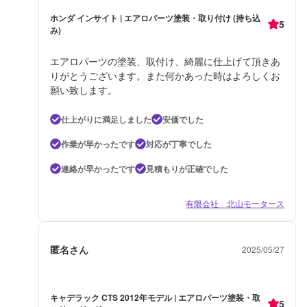
ホンダ インサイト | エアロパーツ塗装・取り付け (持ち込
5
み)
エアロパーツの塗装、取付け、綺麗に仕上げて頂きあ
りがとうございます。また何かあった時はよろしくお
願い致します。
仕上がりに満足しました
安価でした
作業が早かったです
対応が丁寧でした
連絡が早かったです
見積もりが正確でした
有限会社 北山モータース
匿名さん
2025/05/27
キャデラック CTS 2012年モデル | エアロパーツ塗装・取
5