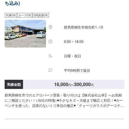
ち込み)
後する場合がございます。予めご了承ください。-----代車について-----無料の
代車をご用意しています。お車の作業中は代車をご利用ください。※代車の燃
料代はお客様にご負担いただいております。※内容などにより貸し出し出来か
代車OK
カードOK
QR決済OK
ねる場合もございます。-----ご来店時の注意、受付方法-----入庫の際はお気を
つけてお越しください。駐車スペースは事務所前のお客様駐車スペースに駐
群馬県桐生市相生町1−15
車してください。受付はスタッフへ「メンテモで予約しました」とお伝えく
ださい。ご案内いたします。
9:00 ~ 18:00
日曜・祝日
平均5時間で返信
16,000
300,000
実績金額
円
〜
円
群馬県桐生市でのエアロパーツ塗装・取り付けは【株式会社山幸】へお気軽
にご相談ください！<当社の特徴>◾小さなキズ～大破まで幅広く対応！◾カー
ベンチを使った、誤差のないミリ単位の修正◾「クォーツガラスボデーコティ
ング」による施工を行っております<お客様のご予算やご希望の時間に応じて
プランをご提案！>★お安く済ませたい…★お時間があまり取れない…などの
ご相談もお気軽にどうぞ！【1】オファーにてお問い合わせ【2】お見積り
【3】お見積りにご納得いただければ作業開始【4】仕上がり次第納車-----納