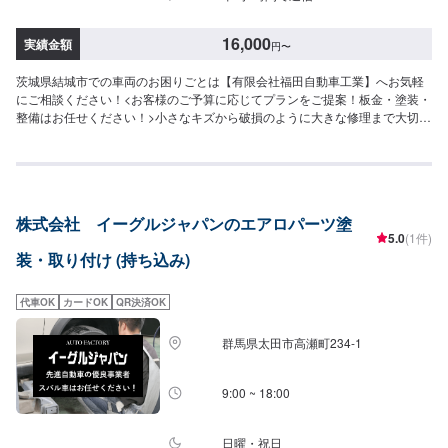
16,000
実績金額
円
〜
茨城県結城市での車両のお困りごとは【有限会社福田自動車工業】へお気軽
にご相談ください！<お客様のご予算に応じてプランをご提案！板金・塗装・
整備はお任せください！>小さなキズから破損のように大きな修理まで大切な
お車の鈑金は福田自動車にお任せ下さい。福田自動車では、キズや破損状況
に合わせて最適な修理方法をご提案します。お客様のご要望・ご予算をお聞
きし、最適な施工方法をご提案しますので、お気軽にお問い合わせ下さい。
【1】オファーにてお問い合わせ【2】お見積り【3】お見積りにご納得いた
だければ作業開始【4】仕上がり次第納車-----納期について-----納期は通常5日
株式会社 イーグルジャパンのエアロパーツ塗
～6日程度で納車となります。(要相談)納期は前後する場合がございます。予
5.0
(1件)
めご了承ください。-----代車について-----代車をご用意しています。お車の作
装・取り付け (持ち込み)
業中は代車をご利用ください。※代車の燃料代はお客様にご負担いただいてお
ります。-----ご来店時の注意、受付方法-----入庫の際はお気をつけてお越しく
ださい。駐車スペースは事務所前の空いているスペースに駐車してくださ
代車OK
カードOK
QR決済OK
い。受付はスタッフへ「メンテモで予約しました」とお伝えください。ご案
内いたします。【定休日・営業時間】定休日：日曜、祝日営業時間：
群馬県太田市高瀬町234-1
8:00~18:00
9:00 ~ 18:00
日曜・祝日