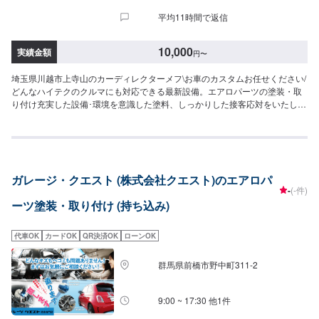
平均11時間で返信
10,000
実績金額
円
〜
埼玉県川越市上寺山のカーディレクターメフ\お車のカスタムお任せください/
どんなハイテクのクルマにも対応できる最新設備。エアロパーツの塗装・取
り付け充実した設備･環境を意識した塗料、しっかりした接客応対をいたしま
す！まずはお気軽にご相談ください。【パーツについて】パーツの持ち込
み・ご購入も可能です。ご希望のお客様は車種情報と、持ち込み・ご購入希
望の旨をオファー備考欄にご記載ください。【代車について】作業中は代車
の貸し出しが可能です。※燃料代はお客様負担となります【営業時間・定休
日】営業時間:9:00〜20:00定休日
ガレージ・クエスト (株式会社クエスト)のエアロパ
-
(-件)
ーツ塗装・取り付け (持ち込み)
代車OK
カードOK
QR決済OK
ローンOK
群馬県前橋市野中町311-2
9:00 ~ 17:30 他1件