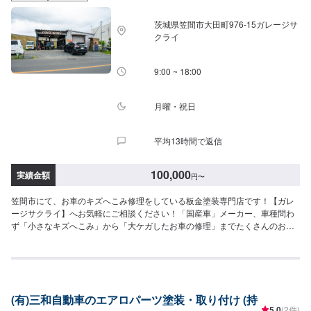
茨城県笠間市大田町976‐15ガレージサ
クライ
9:00 ~ 18:00
月曜・祝日
平均13時間で返信
100,000
実績金額
円
〜
笠間市にて、お車のキズへこみ修理をしている板金塗装専門店です！【ガレ
ージサクライ】へお気軽にご相談ください！「国産車」メーカー、車種問わ
ず「小さなキズへこみ」から「大ケガしたお車の修理」までたくさんのお車
を修理しています。ご来店、お電話お待ちしております(^^)！<お客様のご予
算やご希望の時間に応じてプランをご提案！>★お安く済ませたい…★お時間
があまり取れない…などのご相談もお気軽にどうぞ！【1】オファーにてお問
い合わせ【2】お見積り【3】お見積りにご納得いただければ作業開始【4】
仕上がり次第納車-----納期について-----納期は通常5日～6日程度で納車となり
(有)三和自動車のエアロパーツ塗装・取り付け (持
ます。(要相談)納期は前後する場合がございます。予めご了承ください。-----
5.0
(2件)