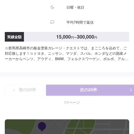
日曜・祝日
平均7時間で返信
15,000
300,000
実績金額
円
〜
円
☆群馬県高崎市の板金塗装ガレージ・クエストでは、まごころを込めて、ご
対応致します！☆トヨタ、ニッサン、マツダ、スバル、ホンダなどの国産メ
ーカーからベンツ、アウディ、BMW、フォルクスワーゲン、ボルボ、アルフ
ァロメオ、プジョーなどの外国産メーカーのキズやヘコミの補修から小さい
塗装、全塗装(オールペイント)、事故車修理まで当店にお任せ下さい！当店の
お客様のほとんどがリピーターさんやご紹介、口コミを見て・聞いて来られ
る方です。自動車の事、板金・修理の事が良くわからない・・・という方も
多くいらっしゃっています。是非一度お気軽にご相談、ご来店ください。-----
前の
20
件
次の
20
件
---------------------------------------------【1】オファーにてお問い合わせ【2】お見
積り【3】お見積りにご納得いただければ作業開始【4】仕上がり次第納車☆
納期について☆通常1週間程度で納車いたします。作業内容や車種・パーツに
1
/
1
ページ
より納期が前後する場合がございます。☆パーツ持ち込みについて☆オファ
ーの際、備考欄にて持ち込みパーツの詳細をご入力ください！☆代車につい
て☆代車無料貸出いたします！※燃料代はお客様にご負担いただきます。ご了
承ください。【定休日・営業時間】定休日：日曜日、祝日営業時間：
9:00~18:30