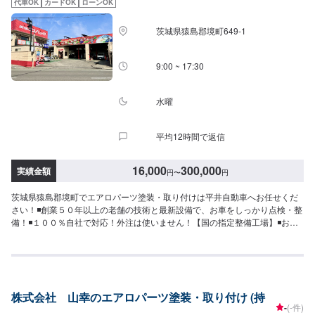
代車OK
カードOK
ローンOK
用ください。※代車の燃料代はお客様にご負担いただいております。-----ご来
店時の注意、受付方法-----当工場は太田桐生インターチェンジから５分入庫の
茨城県猿島郡境町649-1
際はお気をつけてお越しください。駐車スペースは工場前の空いているスペ
ースに駐車してください。受付はスタッフへ「メンテモで予約しました」と
お伝えください。ご案内いたします。【定休日・営業時間】定休日：日曜日
9:00 ~ 17:30
営業時間：9:00~19:00
水曜
平均12時間で返信
16,000
300,000
実績金額
円
〜
円
茨城県猿島郡境町でエアロパーツ塗装・取り付けは平井自動車へお任せくだ
さい！◾創業５０年以上の老舗の技術と最新設備で、お車をしっかり点検・整
備！◾１００％自社で対応！外注は使いません！【国の指定整備工場】◾お車
のトータルサポート！どんなことでもご相談下さい！★ハンドルを少し曲げ
ないと車がまっすぐ走らない…★タイヤの片減りが気になる…★他店で断ら
れてしまった…★保険を使えべきなのかわからない…などのご相談もお気軽
にどうぞ！【定休日・営業時間】定休日：第一日曜日、水曜日営業時間：
9:00~17:30【1】オファーにてお問い合わせ【2】お見積り【3】お見積りに
株式会社 山幸のエアロパーツ塗装・取り付け (持
ご納得いただければ作業開始【4】仕上がり次第納車-----納期について-----納
-
(-件)
期は通常5日～6日程度で納車となります。車種や条件などにより、納期は前