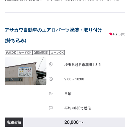
車のご予約も大歓迎！ぜひご依頼をお待ちしております！
アサカワ自動車のエアロパーツ塗装・取り付け
4.7
(6件)
(持ち込み)
代車OK
カードOK
QR決済OK
ローンOK
埼玉県越谷市花田1-3-6
9:00 ~ 18:00
日曜
平均7時間で返信
20,000
実績金額
円
〜