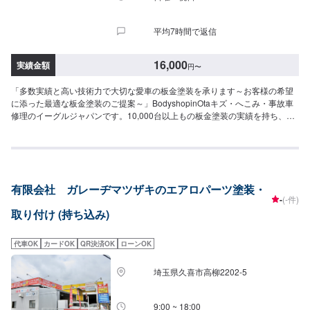
平均7時間で返信
16,000
実績金額
円
〜
「多数実績と高い技術力で大切な愛車の板金塗装を承ります～お客様の希望
に添った最適な板金塗装のご提案～」BodyshopinOtaキズ・へこみ・事故車
修理のイーグルジャパンです。10,000台以上もの板金塗装の実績を持ち、太
田市や太田市周辺の多くのお客様のお車の修理を行い、多くのお客様から感
謝とお喜びの声を頂いております。ご依頼を受けたお車は、1台1台それぞれ
にお客様の大切な思い出を乗せた日常を彩る大切な相棒であり、熟練の職人
が一つひとつの工程を丁寧に愛情をもって作業を行っております。お客様の
｢なるべく費用を抑えて修理をしたい｣というご要望に対しても、最大限尊重
有限会社 ガレーヂマツザキのエアロパーツ塗装・
した上で、長年培った技術力を駆使して最適な方法のご提案をさせていただ
-
(-件)
きます。スバル車に関しましては他社様でお断りされる様な内容でも承って
取り付け (持ち込み)
います。ぜひ、お問い合わせください！--------------------------------------------------
【1】オファーにてお問い合わせ【2】お見積り【3】お見積りにご納得いた
だければ作業開始【4】仕上がり次第納車-----納期について-----納期は通常1週
代車OK
カードOK
QR決済OK
ローンOK
間程度で納車となります。納期は前後する場合がございます。予め、ご了承
ください。-----パーツ持ち込みについて-----パーツの持ち込み可能です。オフ
埼玉県久喜市高柳2202-5
ァーにて詳細をお願い致します。-----代車について-----無料の代車をご用意し
ています。お車の作業中は代車をご利用ください。※代車の燃料代はお客様に
ご負担いただいております。-----ご来店時の注意、受付方法-----当工場は竹の
9:00 ~ 18:00