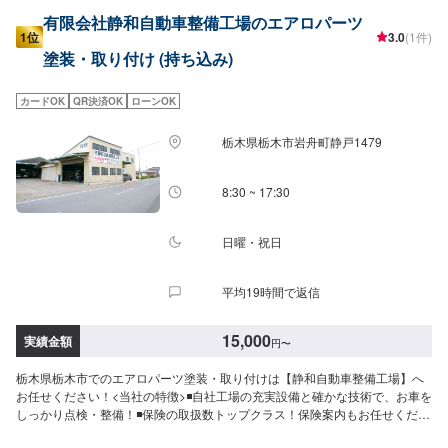
有限会社静和自動車整備工場のエアロパーツ
1位
3.0
(1件)
塗装・取り付け (持ち込み)
カードOK
QR決済OK
ローンOK
栃木県栃木市岩舟町静戸1479
8:30 ~ 17:30
日曜・祝日
平均19時間で返信
15,000
実績金額
円
〜
栃木県栃木市でのエアロパーツ塗装・取り付けは【静和自動車整備工場】へ
お任せください！<当社の特徴>◾自社工場の充実設備と確かな技術で、お車を
しっかり点検・整備！◾保険の取扱数トップクラス！保険案内もお任せくださ
い！◾車の購入から日々のメンテナンス、修理に至るまでトータルサポート！