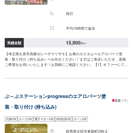
くら様を過ぎ左手にMMM様の看板がある所を右折していただければ工場があ
ります。旗竿地の為、分かりにくい場合がございます。ご不明な場合はお電
話いただければと思います。入庫の際はお気をつけてお越しください。駐車
祝日
スペースは事務所前の空いているスペースに駐車してください。受付はスタ
ッフへ「メンテモで予約しました」とお伝えください。ご案内いたします。
平均15時間で返信
【定休日・営業時間】定休日：日曜日、祝日営業時間：9:00~18:00
15,900
実績金額
円
〜
【埼玉県久喜市高柳ガレーヂマツザキ】お車のカスタム〜エアロパーツ塗
装・取り付け（持ち込み）〜お任せください！まずはご来店いただき、直接
ご希望をお伺いいたします！お気軽にご相談ください。【1】オファーにてお
問い合わせ【2】お見積り【3】お持ち込み・引き取り【4】正式なお見積り
【5】作業開始【6】納車時のお支払い<パーツについて>パーツの持ち込み・
販売も可能です！ご希望の方はパーツ詳細やお車の情報をオファーにてお送
りいただけますとスムーズに対応可能です。<代車について>代車をご用意し
ています。お車の作業中は代車をご利用ください。※代車の燃料代はお客様に
ぶ～ぶステーションprogressのエアロパーツ塗
ご負担いただいております。<定休日・営業時間>定休日：なし営業時間：
5.0
(1件)
9:00~18:00クレジット・QR決済などをご希望の方は事前にお申し付けくださ
装・取り付け (持ち込み)
い。
代車OK
カードOK
電子マネーOK
QR決済OK
ローンOK
群馬県太田市東新町296-2