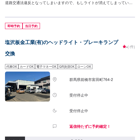
道路交通法違反となってしまいますので、もしライトが消えてしまっている
などの状態の方は早めに交換をしましょう。パーツの持ち込みも可能となっ
ています、事前に型式を記載していただくことでより正確なお見積りを出す
ことができます。<目安金額>ヘッドライトユニット交換費用20,000円~ヘッ
ドライトバルブ交換費用要相談(追加でライト本体代がかかります)---------------
即時予約
当日予約
-----------------------------------当社は埼玉県深谷市にある自動車整備工場です。国
産車から輸入車(特にドイツ車の修理を得意としています)、中古から最新の車
塩沢板金工業(有)のヘッドライト・ブレーキランプ
まで幅広く作業を承っております。キズヘコミ修理の鈑金塗装を1番得意とし
-
(-件)
ておりますが、車検やパーツ取り付け等まで幅広くご対応させていただきま
交換
す。スタッフ全員が自動車整備士の国家資格を持っておりますのでお客様の
大切なお車の整備は是非私たちにお任せください！お客様にご満足していた
だけるよう、丁寧に作業に取り組ませていただきます。
代車OK
カードOK
電子マネーOK
QR決済OK
ローンOK
群馬県前橋市富田町764-2
受付停止中
受付停止中
返信待たずに予約確定！