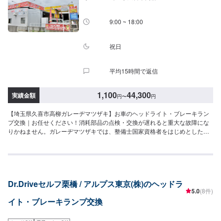
です。オファーにて詳細をお願い致します。-----代車について-----無料の代車
をご用意しています。お車の作業中は代車をご利用ください。※代車の燃料代
はお客様にご負担いただいております。-----ご来店時の注意、受付方法-----当
9:00 ~ 18:00
工場は竹のくら様を過ぎ左手にMMM様の看板がある所を右折していただけれ
ば工場があります。旗竿地の為、分かりにくい場合がございます。ご不明な
場合はお電話いただければと思います。入庫の際はお気をつけてお越しくだ
祝日
さい。駐車スペースは事務所前の空いているスペースに駐車してください。
受付はスタッフへ「メンテモで予約しました」とお伝えください。ご案内い
平均15時間で返信
たします。【定休日・営業時間】定休日：日曜日、祝日営業時間：
9:00~18:00
1,100
44,300
実績金額
円
〜
円
【埼玉県久喜市高柳ガレーヂマツザキ】お車のヘッドライト・ブレーキラン
プ交換｜お任せください！消耗部品の点検・交換が遅れると重大な故障にな
りかねません。ガレーヂマツザキでは、整備士国家資格者をはじめとした専
門スタッフが愛車の隅々まできちんとチェック！簡単なチェック、気になる
箇所の点検からエンジン着脱を要する整備まで承っております。また安全に
作業を行う為、労働安全衛生法に定められている教育を受けた整備士が整備
を行っております。お車の事でお困りでしたら、まずはガレーヂマツザキま
でお気軽にお問い合わせください！【1】オファーにてお問い合わせ【2】お
Dr.Driveセルフ栗橋 / アルプス東京(株)のヘッドラ
見積り【3】お持ち込み・引き取り【4】正式なお見積り【5】作業開始【6】
5.0
(8件)
納車時のお支払い<代車について>ガレーヂマツザキでは、鈑金・塗装・修理
イト・ブレーキランプ交換
等で愛車をお預かりしている間、代車をお貸し致します。台数も豊富な20台
ご用意しております。事前に予約が必要となる場合もございますので、まず
はお気軽にご相談ください。※代車の燃料代はお客様にご負担いただいており