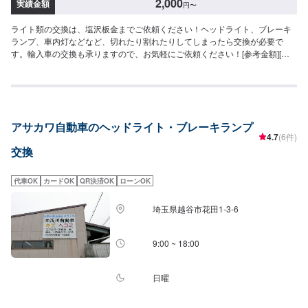
2,000
実績金額
円
〜
ライト類の交換は、塩沢板金までご依頼ください！ヘッドライト、ブレーキ
ランプ、車内灯などなど、切れたり割れたりしてしまったら交換が必要で
す。輸入車の交換も承りますので、お気軽にご依頼ください！[参考金額][ヘ
ッドライトユニット交換工賃]9,800円〜/1カ所[ヘッドライトバルブ交換工
賃]2,000円〜/1カ所※車種・パーツによって変動いたします。
アサカワ自動車のヘッドライト・ブレーキランプ
4.7
(6件)
交換
代車OK
カードOK
QR決済OK
ローンOK
埼玉県越谷市花田1-3-6
9:00 ~ 18:00
日曜