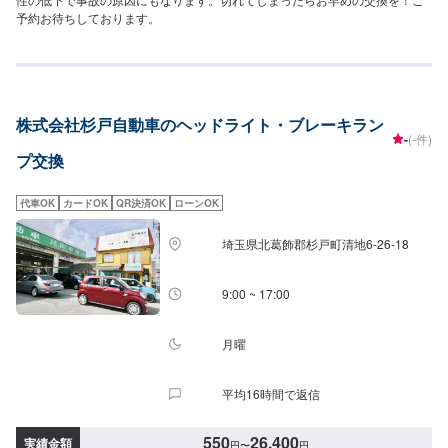
予約お待ちしております。
株式会社杉戸自動車のヘッドライト・ブレーキラン
-
(-件)
プ交換
代車OK
カードOK
QR決済OK
ローンOK
埼玉県北葛飾郡杉戸町清地6-26-18
9:00 ~ 17:00
月曜
平均16時間で返信
550
26,400
実績金額
円
〜
円