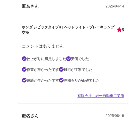
匿名さん
2026/04/14
ホンダ シビックタイプR | ヘッドライト・ブレーキランプ
5
交換
コメントはありません
仕上がりに満足しました
安価でした
作業が早かったです
対応が丁寧でした
連絡が早かったです
見積もりが正確でした
有限会社 岩一自動車工業所
匿名さん
2025/08/19