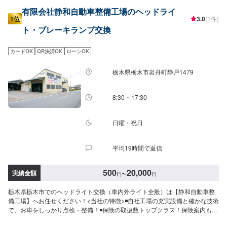
有限会社静和自動車整備工場のヘッドライ
1位
3.0
(1件)
ト・ブレーキランプ交換
カードOK
QR決済OK
ローンOK
栃木県栃木市岩舟町静戸1479
8:30 ~ 17:30
日曜・祝日
平均19時間で返信
500
20,000
実績金額
円
〜
円
栃木県栃木市でのヘッドライト交換（車内外ライト全般）は【静和自動車整
備工場】へお任せください！<当社の特徴>◾自社工場の充実設備と確かな技術
で、お車をしっかり点検・整備！◾保険の取扱数トップクラス！保険案内もお
任せください！◾車の購入から日々のメンテナンス、修理に至るまでトータル