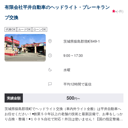
フターフォローにも素早く対応します。お客様に喜んでいただける的確なア
有限会社平井自動車のヘッドライト・ブレーキラン
ドバイスを心掛けております。--------------------------------------------------【1】オ
-
(-件)
ファーにてお問い合わせ【2】お見積り【3】お見積りにご納得いただければ
プ交換
作業開始【4】仕上がり次第納車-----納期について-----納期は通常1日～2日程
度で納車となります。納期は前後する場合がございます。予め、ご了承くだ
さい。-----代車について-----無料の代車をご用意しています。お車の作業中は
代車OK
カードOK
ローンOK
代車をご利用ください。※代車の燃料代はお客様にご負担いただいておりま
す。-----ご来店時の注意、受付方法-----当工場は太田桐生インターチェンジか
茨城県猿島郡境町649-1
ら５分入庫の際はお気をつけてお越しください。駐車スペースは工場前の空
いているスペースに駐車してください。受付はスタッフへ「メンテモで予約
しました」とお伝えください。ご案内いたします。【定休日・営業時間】定
9:00 ~ 17:30
休日：日曜日営業時間：9:00~19:00
水曜
平均12時間で返信
500
実績金額
円
〜
茨城県猿島郡境町でヘッドライト交換（車内外ライト全般）は平井自動車へ
お任せください！◾創業５０年以上の老舗の技術と最新設備で、お車をしっか
り点検・整備！◾１００％自社で対応！外注は使いません！【国の指定整備工
場】◾お車のトータルサポート！どんなことでもご相談下さい！★ハンドルを