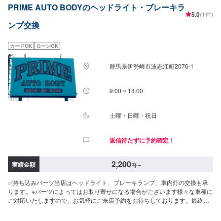
PRIME AUTO BODYのヘッドライト・ブレーキラ
や車検、タイヤ交換などの基本的な車のメンテナンスも承っておりますので
5.0
(1件)
お困りの際はお気軽にご相談ください！
ンプ交換
カードOK
ローンOK
群馬県伊勢崎市波志江町2076-1
9:00 ~ 18:00
土曜・日曜・祝日
返信待たずに予約確定！
2,200
実績金額
円
〜
✅持ち込みパーツ当店はヘッドライト、ブレーキランプ、車内灯の交換も承
ります。※パーツによってはお取り寄せになる場合がございます様々な車種に
ご対応いたしますので、お気軽にご来店予約をお待ちしております。最終予
約受付は電話にてとなります。【参考価格】ヘッドライトユニット交換：
8,800円/箇所ヘッドライトバルブ交換：2,200円/箇所