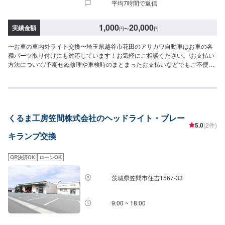
平均7時間で返信
1,000
20,000
実績金額
円
〜
円
〜お車の車内外ライト交換〜埼玉県越谷市花田のアサカワ自動車はお車の各
種パーツ取り付けにも対応しています！お気軽にご相談ください。\お支払い
方法について/予期せぬ修理や車検時のまとまったお支払いなどでもご不便の
ないよう、お客様のご都合に合わせた様々な形のお支払いを承っておりま
す。現金、銀行振込はもちろん、各種クレジットカードなどにも対応してお
ります。ご不明点はどうぞご遠慮なくお尋ねください。\パーツ持ち込みにつ
いて/パーツのお持ち込みは可能です！ご希望の方はオファーをお送りいただ
く際に、パーツの詳細とお車の車検証、または車種情報をお送りください。
くるま工房笠間株式会社のヘッドライト・ブレー
場合によっては対応できかねることもございますので、あらかじめご了承く
5.0
(2件)
ださい。\代車について/作業中は代車をお出しすることも可能ですので、ご希
キランプ交換
望の方はお気軽にお申し付けください。※燃料代はお客さま負担となります。
\営業時間・定休日/営業時間：8:45～18:00定休日：日曜日
QR決済OK
ローンOK
茨城県笠間市住吉1567-33
9:00 ~ 18:00