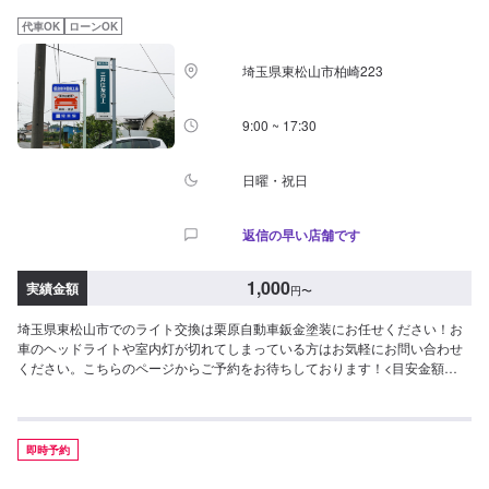
わせ【2】お見積り【3】お見積りにご納得いただければ作業開始【4】仕上
がり次第納車-----------パーツ持ち込みについて-----------パーツの持ち込み可能
代車OK
ローンOK
です。オファーにて詳細をお願い致します。【定休日・営業時間】定休日：
日曜日、祝日営業時間：8:30~17:30
埼玉県東松山市柏崎223
9:00 ~ 17:30
日曜・祝日
返信の早い店舗です
1,000
実績金額
円
〜
埼玉県東松山市でのライト交換は栗原自動車鈑金塗装にお任せください！お
車のヘッドライトや室内灯が切れてしまっている方はお気軽にお問い合わせ
ください。こちらのページからご予約をお待ちしております！<目安金額
>1,000円~大切なお車を栗原自動車さんへお任せしてよかったと思ってもら
えるよう「親切・丁寧・誠意」をモットーに日々対応させていただいており
ます。専門の鈑金・塗装では、高い技術で満足な仕上がりを常にご提供でき
るよう研鑽努力し、安心運転のための整備・修理、車をもっと楽しむための
即時予約
レストアやカスタムなどのサービスもご提供しております。保険代理店業務
にも力を入れ、お客様のカーライフを幅広く支えてまいります。オイル交換