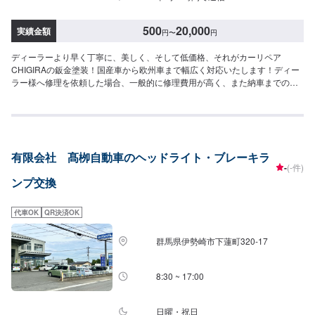
500
20,000
実績金額
円
〜
円
ディーラーより早く丁寧に、美しく、そして低価格、それがカーリペア
CHIGIRAの鈑金塗装！国産車から欧州車まで幅広く対応いたします！ディー
ラー様へ修理を依頼した場合、一般的に修理費用が高く、また納車までの時
間がかかるといった声がよく聞かれます。それはディーラー様が直接直すわ
けではなく、外部の下請け工場へ修理を委託し、基本的には不具合箇所の修
理を部品交換で対応してしまうから。私たちなら自社工場で即施工し、でき
るだけ部品交換をせず、修理対応いたします。私達は鈑金塗装のプロフェッ
ショナルです。大切なお車はぜひ、カーリペアCHIGIRAにおまかせくださ
有限会社 髙栁自動車のヘッドライト・ブレーキラ
い！--------------------------------------------------【1】オファーにてお問い合わせ
-
(-件)
【2】お見積り【3】お見積りにご納得いただければ作業開始【4】仕上がり
ンプ交換
次第納車□納期について□最短30分程度で納車いたします。車種や交換内容に
より納期が前後する場合がございます。予め、ご了承ください。□代車につい
て□作業中は無料の代車をご利用ください。※燃料代は、お客様負担となって
代車OK
QR決済OK
おります。予め、ご了承ください。□パーツ持ち込みについて□パーツの持ち
込み可能です。オファーの際に持ち込みパーツの詳細をご入力ください。
群馬県伊勢崎市下蓮町320-17
【定休日・営業時間】定休日：祝日営業時間：9:00~19:00
8:30 ~ 17:00
日曜・祝日