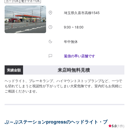
カードOK
電子マネーOK
ます。<定休日・営業時間>定休日：なし営業時間：9:00~18:00クレジット・
QR決済などをご希望の方は事前にお申し付けください。
埼玉県久喜市高柳1545
9:00 ~ 18:00
年中無休
返信の早い店舗です
来店時無料見積
実績金額
ヘッドライト、ブレーキランプ、ハイマウントストップランプなど、一つで
も切れてしまうと視認性が下がってしまい大変危険です。室内灯もお気軽に
ご相談くださいませ。
ぶ～ぶステーションprogressのヘッドライト・ブ
5.0
(1件)