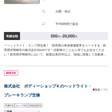
日曜・祝日
平均5時間で返信
500
20,000
実績金額
円
〜
円
＊ヘッドライト・ランプ球交換＊「群馬県の車体整備業界をリードする」群
馬県伊勢崎市の株式会社Goodです！自動車のことなら何でもお任せくださ
い！群馬県伊勢崎市において、創業以来20年以上、地域に密着して自動車の
鈑金修理を行っています。地元だからこそ融通の効く、きめ細かい車両整備
サービスを提供しております。＊パーツ持ち込み＊新品・中古パーツの持ち
込み可！オファーの際、使用されるパーツのお写真や詳細などをお送りくだ
さい。＊代車について＊無料の代車をご用意しています。必要の際は代車を
即時予約
ご利用ください。※代車の燃料は満タンになってますので、返却の際は満タン
でお願いします。【営業時間】平日9:00~18:00土曜日9:00～17:00【定休
株式会社 ボディーショップＫのヘッドライト・
日】日曜日・祝祭日・当社規定カレンダー
5.0
(11件)
ブレーキランプ交換
代車OK
カードOK
QR決済OK