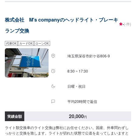
株式会社 M's companyのヘッドライト・ブレーキ
-
(-件)
ランプ交換
代車OK
カードOK
ローンOK
埼玉県深谷市針ケ谷806‐9
8:30 ~ 17:30
日曜・祝日
平均20時間で返信
20,000
実績金額
円
ライト類交換車のライト交換は弊社にお任せください。国産、外車問わずし
っかりと交換を致します。ライトが切れた状態で公道を走ってしまいますと