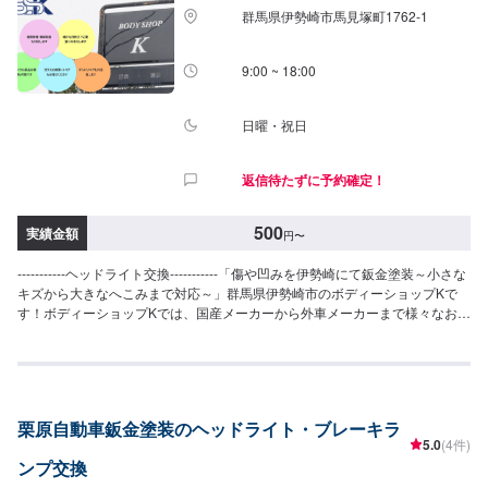
群馬県伊勢崎市馬見塚町1762‐1
9:00 ~ 18:00
日曜・祝日
返信待たずに予約確定！
500
実績金額
円
〜
-----------ヘッドライト交換-----------「傷や凹みを伊勢崎にて鈑金塗装～小さな
キズから大きなへこみまで対応～」群馬県伊勢崎市のボディーショップKで
す！ボディーショップKでは、国産メーカーから外車メーカーまで様々なお車
を伊勢崎市にて対応してきた実績があり、他社で断られてしまったようなお
車であっても鈑金塗装で修理いたします。線キズからへこみ・塗装の色あせ
や剥げなどお客様の大切な愛車をプロの技でお直しいたします。お困りのこ
とがございましたらなんでもご相談ください！鈑金塗装のプロフェッショナ
ルがお車の状態をしっかりと判断し、適切な修理の方法をご提案いたしま
栗原自動車鈑金塗装のヘッドライト・ブレーキラ
す。フロンガス交換機有！最新車種のエアコン修理も対応できます！全員業
5.0
(4件)
界歴20年以上の大ベテランの作業員です。お客様の愛車をご安心してお任せ
ンプ交換
ください！--------------------------------------------------【1】オファーにてお問い合