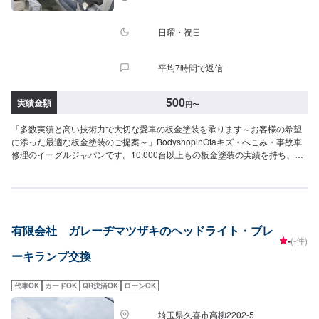
日曜・祝日
平均7時間で返信
500
実績金額
円
〜
「多数実績と高い技術力で大切な愛車の板金塗装を承ります～お客様の希望
に添った最適な板金塗装のご提案～」BodyshopinOtaキズ・へこみ・事故車
修理のイーグルジャパンです。10,000台以上もの板金塗装の実績を持ち、太
田市や太田市周辺の多くのお客様のお車の修理を行い、多くのお客様から感
謝とお喜びの声を頂いております。ご依頼を受けたお車は、1台1台それぞれ
にお客様の大切な思い出を乗せた日常を彩る大切な相棒であり、熟練の職人
が一つひとつの工程を丁寧に愛情をもって作業を行っております。お客様の
｢なるべく費用を抑えて修理をしたい｣というご要望に対しても、最大限尊重
有限会社 ガレーヂマツザキのヘッドライト・ブレ
した上で、長年培った技術力を駆使して最適な方法のご提案をさせていただ
-
(-件)
きます。スバル車に関しましては他社様でお断りされる様な内容でも承って
ーキランプ交換
います。ぜひ、お問い合わせください！--------------------------------------------------
【1】オファーにてお問い合わせ【2】お見積り【3】お見積りにご納得いた
だければ作業開始【4】仕上がり次第納車----納期について-----納期は通常即日
代車OK
カードOK
QR決済OK
ローンOK
で納車となります。作業内容により納期が前後する場合がございます。予
め、ご了承ください。-----パーツ持ち込みについて-----パーツの持ち込み可能
埼玉県久喜市高柳2202-5