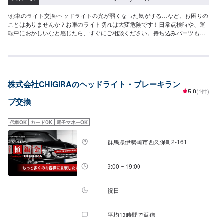
\お車のライト交換/ヘッドライトの光が弱くなった気がする…など、お困りの
ことはありませんか？お車のライト切れは大変危険です！日常点検時や、運
転中におかしいなと感じたら、すぐにご相談ください。持ち込みパーツも対
応可能です！持ち込みの場合はオファーにて、部品の詳細や車種情報をお送
りください。<料金目安>【ヘッドランプバルブ】●国産車：2,750円〜HID使
用の場合は16,500円前後●その他外車：3,850円〜5,390円HID使用の場合は
22,000円〜26,400円前後【その他バルブ各1本単位】スモールバルブ・ウイ
ンカー・バックランプ・ナンバー・コーナーランプ・ハイマウントなど●国産
株式会社CHIGIRAのヘッドライト・ブレーキラン
車：550円〜●その他外車：1,100円〜1,540円程度<パーツ持ち込み可能>パー
5.0
(1件)
ツ持ち込みも可能です。持ち込みの場合はオファーにて、部品の詳細や車種
プ交換
情報をお送りください。部品のご購入のご案内も可能ですので、ご希望の方
はその旨をオファー詳細にてお伝えください。他店購入車の対応も、輸入車
の対応も、クルマの購入もいろいろ、説明力も対応力も！1969年に創業して
代車OK
カードOK
電子マネーOK
以来、50年以上この地でお店を営業させていただいております。チェーン店
への加盟、地元の皆様の支えでここまで1歩ずつ成長をさせて頂きました。こ
群馬県伊勢崎市西久保町2-161
れからもお客様に笑顔を届けられるよう、新しいお店のオープンも進んでお
ります。
9:00 ~ 19:00
祝日
平均13時間で返信