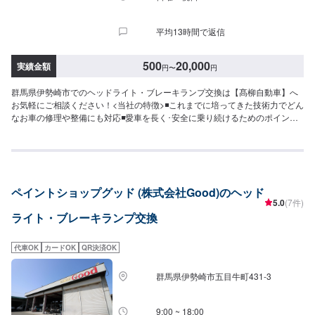
平均13時間で返信
500
20,000
実績金額
円
〜
円
群馬県伊勢崎市でのヘッドライト・ブレーキランプ交換は【髙柳自動車】へ
お気軽にご相談ください！<当社の特徴>◾これまでに培ってきた技術力でどん
なお車の修理や整備にも対応◾愛車を長く･安全に乗り続けるためのポイント
などを発信します◾地域密着のいつでも頼れる修理･整備工場として営業して
おります<お客様のご予算やご希望の時間に応じてプランをご提案！>★お安
く済ませたい…★お時間があまり取れない…などのご相談もお気軽にどう
ぞ！【1】オファーにてお問い合わせ【2】お見積り【3】お見積りにご納得
いただければ作業開始【4】仕上がり次第納車-----納期について-----納期は通
ペイントショップグッド (株式会社Good)のヘッド
常1日～2日程度で納車となります。(要相談)納期は前後する場合がございま
5.0
(7件)
す。予めご了承ください。-----代車について-----代車をご用意しています。お
ライト・ブレーキランプ交換
車の作業中は代車をご利用ください。※代車の燃料代はお客様にご負担いただ
いております。-----ご来店時の注意、受付方法-----入庫の際はお気をつけてお
越しください。駐車スペースは事務所前の空いているスペースに駐車してく
代車OK
カードOK
QR決済OK
ださい。受付はスタッフへ「メンテモで予約しました」とお伝えください。
ご案内いたします。【定休日・営業時間】定休日：日曜日、祝日営業時間：
群馬県伊勢崎市五目牛町431-3
8:30~1７:00
9:00 ~ 18:00