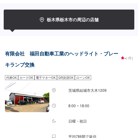
サポート！<お客様のご予算やご希望の時間に応じてプランをご提案！>★お
安く済ませたい…★お時間があまり取れない…などのご相談もお気軽にどう
ぞ！【1】オファーにてお問い合わせ【2】お見積り【3】お見積りにご納得
いただければ作業開始【4】仕上がり次第納車-----納期について-----納期は通
栃木県栃木市の周辺の店舗
常1日～2日程度で納車となります。納期は前後する場合がございます。予め
ご了承ください。-----代車について-----代車をご用意しています。お車の作業
中は代車をご利用ください。※代車の燃料代はお客様にご負担いただいており
ます。-----ご来店時の注意、受付方法-----入庫の際はお気をつけてお越しくだ
さい。駐車スペースは事務所前の空いているスペースに駐車してください。
受付はスタッフへ「メンテモで予約しました」とお伝えください。ご案内い
有限会社 福田自動車工業のヘッドライト・ブレー
たします。【定休日・営業時間】定休日：日曜日、祝日営業時間：
-
(-件)
8:30~17:30
キランプ交換
代車OK
カードOK
電子マネーOK
QR決済OK
ローンOK
茨城県結城市大木1209
8:00 ~ 18:00
日曜・祝日
平均7時間で返信