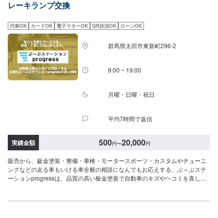
レーキランプ交換
代車OK
カードOK
電子マネーOK
QR決済OK
ローンOK
群馬県太田市東新町296-2
9:00 ~ 19:00
月曜・日曜・祝日
平均7時間で返信
500
20,000
実績金額
円
〜
円
販売から、鈑金塗装・整備・車検・モータースポーツ・カスタムやチューニ
ングなどの走る車もいける車全般の相談になんでもお応えする、ぶ～ぶステ
ーションprogressは、品質の高い板金塗装で自動車のキズやヘコミを直しま
す。プロフェッショナルな技術と知識を持ったスタッフが、お客様の安全を
守るため、定期点検を実施しております。車検のお見積りは無料で行います
ので、お気軽にお問い合わせください。ブレーキパッドの交換や車内のクリ
ーニングまで、幅広いサービスを手掛けております。太田の地域密着で、ア