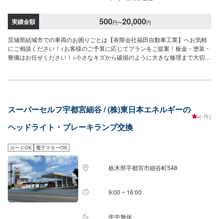
500
20,000
実績金額
円
〜
円
茨城県結城市での車両のお困りごとは【有限会社福田自動車工業】へお気軽
にご相談ください！<お客様のご予算に応じてプランをご提案！板金・塗装・
整備はお任せください！>小さなキズから破損のように大きな修理まで大切な
お車の鈑金は福田自動車にお任せ下さい。福田自動車では、キズや破損状況
に合わせて最適な修理方法をご提案します。お客様のご要望・ご予算をお聞
きし、最適な施工方法をご提案しますので、お気軽にお問い合わせ下さい。
【1】オファーにてお問い合わせ【2】お見積り【3】お見積りにご納得いた
だければ作業開始【4】仕上がり次第納車-----納期について-----納期は通常1日
スーパーセルフ宇都宮細谷 / (株)東日本エネルギーの
～2日程度で納車となります。(要相談)納期は前後する場合がございます。予
-
(-件)
めご了承ください。-----代車について-----代車をご用意しています。お車の作
ヘッドライト・ブレーキランプ交換
業中は代車をご利用ください。※代車の燃料代はお客様にご負担いただいてお
ります。-----ご来店時の注意、受付方法-----入庫の際はお気をつけてお越しく
ださい。駐車スペースは事務所前の空いているスペースに駐車してくださ
カードOK
電子マネーOK
い。受付はスタッフへ「メンテモで予約しました」とお伝えください。ご案
内いたします。【定休日・営業時間】定休日：日曜、祝日営業時間：
栃木県宇都宮市細谷町548
8:00~18:00
9:00 ~ 16:00
年中無休