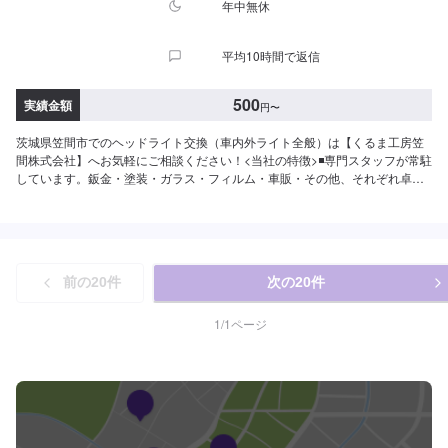
年中無休
平均10時間で返信
500
実績金額
円
〜
茨城県笠間市でのヘッドライト交換（車内外ライト全般）は【くるま工房笠
間株式会社】へお気軽にご相談ください！<当社の特徴>◾専門スタッフが常駐
しています。鈑金・塗装・ガラス・フィルム・車販・その他、それぞれ卓越
した技術をもつ専門スタッフが２人１組で対応いたします。◾万全のアフター
ケアをいたします。修理後に永久保証書を発行させて頂いております。お客
様がそのお車を乗っている間は保証します。◾土・日・祝も営業してるのでお
客様がお休みでも見積・修理ができます！お客様のご要望に併せて中古部品
も準備できるのでなんていっても低価格です。<お客様のご予算やご希望の時
前の
20
件
次の
20
件
間に応じてプランをご提案！>★お安く済ませたい…★お時間があまり取れな
い…などのご相談もお気軽にどうぞ！【1】オファーにてお問い合わせ【2】
お見積り【3】お見積りにご納得いただければ作業開始【4】仕上がり次第納
1
/
1
ページ
車-----納期について-----納期は通常1日～2日程度で納車となります。(要相談)
納期は前後する場合がございます。予めご了承ください。-----代車について---
--代車をご用意しています。お車の作業中は代車をご利用ください。※代車の
燃料代はお客様にご負担いただいております。-----ご来店時の注意、受付方
法-----入庫の際はお気をつけてお越しください。駐車スペースは事務所前の空
いているスペースに駐車してください。受付はスタッフへ「メンテモで予約
しました」とお伝えください。ご案内いたします。【定休日・営業時間】定