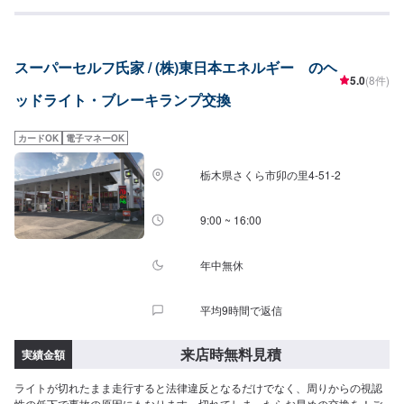
少し曲げないと車がまっすぐ走らない…★タイヤの片減りが気になる…★他
店で断られてしまった…★保険を使えべきなのかわからない…などのご相談
もお気軽にどうぞ！【定休日・営業時間】定休日：第一日曜日、水曜日営業
時間：9:00~17:30【1】オファーにてお問い合わせ【2】お見積り【3】お見
スーパーセルフ氏家 / (株)東日本エネルギー のヘ
積りにご納得いただければ作業開始【4】仕上がり次第納車-----納期について-
5.0
(8件)
----納期は通常1日～2日程度で納車となります。車種や条件などにより、納期
ッドライト・ブレーキランプ交換
は前後する場合がございます。予めご了承ください。-----代車について-----無
料の代車をご用意しています。お車の作業中は代車をご利用ください。※代車
の燃料代はお客様にご負担いただいております。※内容などにより貸し出し出
カードOK
電子マネーOK
来かねる場合もございます。-----ご来店時の注意、受付方法-----入庫の際はお
気をつけてお越しください。駐車スペースは事務所前のお客様駐車スペース
栃木県さくら市卯の里4-51-2
に駐車してください。受付はスタッフへ「メンテモで予約しました」とお伝
えください。ご案内いたします。
9:00 ~ 16:00
年中無休
平均9時間で返信
来店時無料見積
実績金額
ライトが切れたまま走行すると法律違反となるだけでなく、周りからの視認
性の低下で事故の原因にもなります。切れてしまったらお早めの交換を！ご