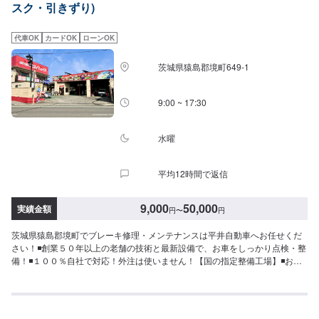
スク・引きずり)
作業開始【4】仕上がり次第納車-----納期について-----納期は通常3日～5日程
度で納車となります。納期は前後する場合がございます。予め、ご了承くだ
さい。-----代車について-----無料の代車をご用意しています。お車の作業中は
代車OK
カードOK
ローンOK
代車をご利用ください。※代車の燃料代はお客様にご負担いただいておりま
す。-----ご来店時の注意、受付方法-----当工場は太田桐生インターチェンジか
茨城県猿島郡境町649-1
ら５分入庫の際はお気をつけてお越しください。駐車スペースは工場前の空
いているスペースに駐車してください。受付はスタッフへ「メンテモで予約
しました」とお伝えください。ご案内いたします。【定休日・営業時間】定
9:00 ~ 17:30
休日：日曜日営業時間：9:00~19:00
水曜
平均12時間で返信
9,000
50,000
実績金額
円
〜
円
茨城県猿島郡境町でブレーキ修理・メンテナンスは平井自動車へお任せくだ
さい！◾創業５０年以上の老舗の技術と最新設備で、お車をしっかり点検・整
備！◾１００％自社で対応！外注は使いません！【国の指定整備工場】◾お車
のトータルサポート！どんなことでもご相談下さい！★ハンドルを少し曲げ
ないと車がまっすぐ走らない…★タイヤの片減りが気になる…★他店で断ら
れてしまった…★保険を使えべきなのかわからない…などのご相談もお気軽
にどうぞ！【定休日・営業時間】定休日：第一日曜日、水曜日営業時間：