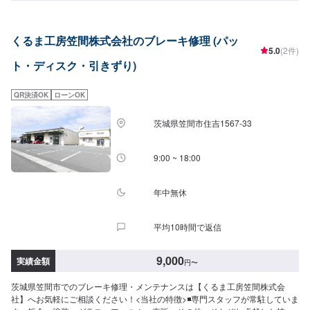
どんなことでもお気軽にご相談ください。【作業実績】トヨタノア14,850円
\アサカワ自動車の強み/●関東運輸局の"認証工場"国が指定した車の点検整備
や修理を自社で行います。厳しい認定基準をクリアしているから可能な、安
くるま工房笠間株式会社のブレーキ修理 (パッ
全と安心をお約束します。●ハイブリッド車・電気自動車の修理に対応アサカ
5.0
(2件)
ワ自動車は、ハイブリット車・電気自動車の取扱工場です。（労働安全衛生
ト・ディスク・引きずり)
法第59条で規定の『低圧電気取扱特別教育実施工場』）●最新の設備と有資
格者「指定工場」ならではの、最新の設備と国家資格を持ったプロのスタッ
フが、あなたのお車を隅々までチェック、メンテナンスします。\パーツ持ち
QR決済OK
ローンOK
込みについて/パーツのお持ち込みは可能です！ご希望の方はオファーをお送
りいただく際に、パーツの詳細とお車の車検証、または車種情報をお送りく
茨城県笠間市住吉1567-33
ださい。場合によっては対応できかねることもございますので、あらかじめ
ご了承ください。\代車について/作業中は代車をお出しすることも可能ですの
で、ご希望の方はお気軽にお申し付けください。※燃料代はお客さま負担とな
9:00 ~ 18:00
ります。\営業時間・定休日/営業時間：8:45～18:00定休日：日曜日
年中無休
平均10時間で返信
9,000
実績金額
円
〜
茨城県笠間市でのブレーキ修理・メンテナンスは【くるま工房笠間株式会
社】へお気軽にご相談ください！<当社の特徴>◾専門スタッフが常駐していま