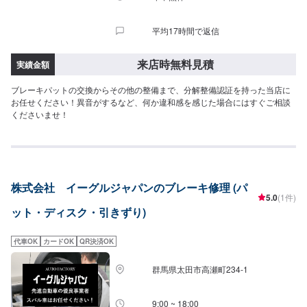
平均17時間で返信
来店時無料見積
実績金額
ブレーキパットの交換からその他の整備まで、分解整備認証を持った当店に
お任せください！異音がするなど、何か違和感を感じた場合にはすぐご相談
くださいませ！
株式会社 イーグルジャパンのブレーキ修理 (パ
5.0
(1件)
ット・ディスク・引きずり)
代車OK
カードOK
QR決済OK
群馬県太田市高瀬町234-1
9:00 ~ 18:00