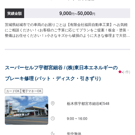
9,000
50,000
実績金額
円
〜
円
茨城県結城市での車両のお困りごとは【有限会社福田自動車工業】へお気軽
にご相談ください！<お客様のご予算に応じてプランをご提案！板金・塗装・
整備はお任せください！>小さなキズから破損のように大きな修理まで大切な
お車の鈑金は福田自動車にお任せ下さい。福田自動車では、キズや破損状況
に合わせて最適な修理方法をご提案します。お客様のご要望・ご予算をお聞
きし、最適な施工方法をご提案しますので、お気軽にお問い合わせ下さい。
【1】オファーにてお問い合わせ【2】お見積り【3】お見積りにご納得いた
だければ作業開始【4】仕上がり次第納車-----納期について-----納期は通常2日
スーパーセルフ宇都宮細谷 / (株)東日本エネルギーの
～3日程度で納車となります。(要相談)納期は前後する場合がございます。予
-
(-件)
めご了承ください。-----代車について-----代車をご用意しています。お車の作
ブレーキ修理 (パット・ディスク・引きずり)
業中は代車をご利用ください。※代車の燃料代はお客様にご負担いただいてお
ります。-----ご来店時の注意、受付方法-----入庫の際はお気をつけてお越しく
ださい。駐車スペースは事務所前の空いているスペースに駐車してくださ
カードOK
電子マネーOK
い。受付はスタッフへ「メンテモで予約しました」とお伝えください。ご案
内いたします。【定休日・営業時間】定休日：日曜、祝日営業時間：
栃木県宇都宮市細谷町548
8:00~18:00
9:00 ~ 16:00
年中無休