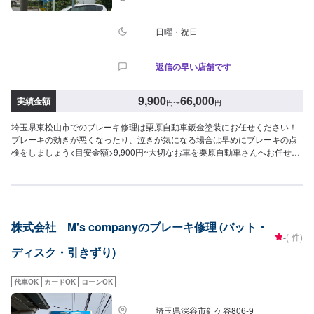
日曜・祝日
返信の早い店舗です
9,900
66,000
実績金額
円
〜
円
埼玉県東松山市でのブレーキ修理は栗原自動車鈑金塗装にお任せください！
ブレーキの効きが悪くなったり、泣きが気になる場合は早めにブレーキの点
検をしましょう<目安金額>9,900円~大切なお車を栗原自動車さんへお任せし
てよかったと思ってもらえるよう「親切・丁寧・誠意」をモットーに日々対
応させていただいております。専門の鈑金・塗装では、高い技術で満足な仕
上がりを常にご提供できるよう研鑽努力し、安心運転のための整備・修理、
車をもっと楽しむためのレストアやカスタムなどのサービスもご提供してお
ります。保険代理店業務にも力を入れ、お客様のカーライフを幅広く支えて
株式会社 M's companyのブレーキ修理 (パット・
まいります。オイル交換や車検、タイヤ交換などの基本的な車のメンテナン
-
(-件)
スも承っておりますのでお困りの際はお気軽にご相談ください！
ディスク・引きずり)
代車OK
カードOK
ローンOK
埼玉県深谷市針ケ谷806‐9