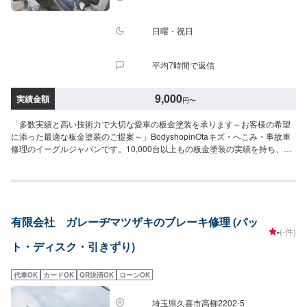
日曜・祝日
平均7時間で返信
9,000
実績金額
円
〜
「多数実績と高い技術力で大切な愛車の板金塗装を承ります～お客様の希望
に添った最適な板金塗装のご提案～」BodyshopinOtaキズ・へこみ・事故車
修理のイーグルジャパンです。10,000台以上もの板金塗装の実績を持ち、太
田市や太田市周辺の多くのお客様のお車の修理を行い、多くのお客様から感
謝とお喜びの声を頂いております。ご依頼を受けたお車は、1台1台それぞれ
にお客様の大切な思い出を乗せた日常を彩る大切な相棒であり、熟練の職人
が一つひとつの工程を丁寧に愛情をもって作業を行っております。お客様の
｢なるべく費用を抑えて修理をしたい｣というご要望に対しても、最大限尊重
有限会社 ガレーヂマツザキのブレーキ修理 (パッ
した上で、長年培った技術力を駆使して最適な方法のご提案をさせていただ
-
(-件)
きます。スバル車に関しましては他社様でお断りされる様な内容でも承って
ト・ディスク・引きずり)
います。ぜひ、お問い合わせください！--------------------------------------------------
【1】オファーにてお問い合わせ【2】お見積り【3】お見積りにご納得いた
だければ作業開始【4】仕上がり次第納車-----納期について-----納期は通常3~5
代車OK
カードOK
QR決済OK
ローンOK
日程度で納車となります。納期は前後する場合がございます。予め、ご了承
ください。-----パーツ持ち込みについて-----パーツの持ち込み可能です。オフ
埼玉県久喜市高柳2202-5