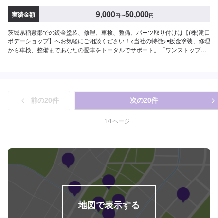
9,000
50,000
実績金額
円
〜
円
茨城県稲敷郡での鈑金塗装、修理、車検、整備、パーツ取り付けは【(株)滝口
ボデーショップ】へお気軽にご相談ください！<当社の特徴>◾鈑金塗装、修理
から車検、整備まであなたの愛車をトータルでサポート。「ワンストップ」
対応が『滝口ボデーショップ』の最大の強み。幅広いサービスメニューで、
どんな内容のご相談もトータルで承ります。車種を問わず、お車の事ならな
んでもお問い合わせください。◾プロの熟練の技が納得の仕上がりをお約束。
鈑金塗装のプロフェッショナルたちが、その持てる力の最大限を、お客様の
愛車に注ぎます。ディーラーと比べても遜色ない技術力から生まれる修理品
前の
20
件
次の
20
件
質への絶対の自信。とにかく安心してお任せください。<ご希望と条件に応じ
たパーソナルメニューを提案！>「技術的なクオリティの提供はもちろん、お
客様目線での最善のメニューと車輌価値をできる限り下げない処理をいかに
1
/
1
ページ
提案できるか。」それが「サービス業」としてのプライド。お客様それぞれ
のニーズや条件に確実に応えることにこだわります。【1】オファーにてお問
い合わせ【2】お見積り【3】お見積りにご納得いただければ作業開始【4】
仕上がり次第納車-----納期について-----納期は通常2日～3日程度で納車となり
ます。(要相談)納期は前後する場合がございます。予めご了承ください。-----
ご来店時の注意、受付方法-----入庫の際はお気をつけてお越しください。駐車
スペースは事務所前の空いているスペースに駐車してください。受付はスタ
ッフへ「メンテモで予約しました」とお伝えください。ご案内いたします。
【定休日・営業時間】定休日：日曜日祝日第二土曜日営業時間：8:30~17:30
地図で表示する