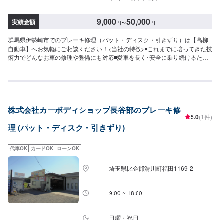
9,000
50,000
実績金額
円
〜
円
群馬県伊勢崎市でのブレーキ修理（パット・ディスク・引きずり）は【髙柳
自動車】へお気軽にご相談ください！<当社の特徴>◾これまでに培ってきた技
術力でどんなお車の修理や整備にも対応◾愛車を長く･安全に乗り続けるため
のポイントなどを発信します◾地域密着のいつでも頼れる修理･整備工場とし
て営業しております<お客様のご予算やご希望の時間に応じてプランをご提
案！>★お安く済ませたい…★お時間があまり取れない…などのご相談もお気
軽にどうぞ！【1】オファーにてお問い合わせ【2】お見積り【3】お見積り
にご納得いただければ作業開始【4】仕上がり次第納車-----納期について-----
株式会社カーボディショップ長谷部のブレーキ修
納期は通常2日～3日程度で納車となります。(要相談)納期は前後する場合が
5.0
(1件)
ございます。予めご了承ください。-----代車について-----代車をご用意してい
理 (パット・ディスク・引きずり)
ます。お車の作業中は代車をご利用ください。※代車の燃料代はお客様にご負
担いただいております。-----ご来店時の注意、受付方法-----入庫の際はお気を
つけてお越しください。駐車スペースは事務所前の空いているスペースに駐
代車OK
カードOK
ローンOK
車してください。受付はスタッフへ「メンテモで予約しました」とお伝えく
ださい。ご案内いたします。【定休日・営業時間】定休日：日曜日、祝日営
埼玉県比企郡滑川町福田1169-2
業時間：8:30~1７:00
9:00 ~ 18:00
日曜・祝日