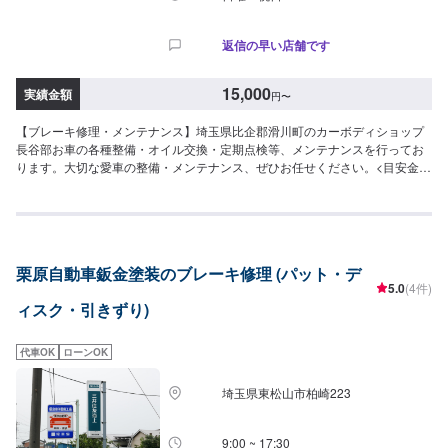
返信の早い店舗です
15,000
実績金額
円
〜
【ブレーキ修理・メンテナンス】埼玉県比企郡滑川町のカーボディショップ
長谷部お車の各種整備・オイル交換・定期点検等、メンテナンスを行ってお
ります。大切な愛車の整備・メンテナンス、ぜひお任せください。<目安金額
>15,000円~比企郡滑川町で年間修理台数500台の実績があります！車の板
金・車検・販売のトータルサポート工場です。国産車全メーカーの修理に対
応しておりますので「他のお店では断られてしまった…」という方はお気軽
にご相談ください！各保険会社の指定修理工場にもなっているので保険修理
のご相談もお待ちしております。
栗原自動車鈑金塗装のブレーキ修理 (パット・デ
5.0
(4件)
ィスク・引きずり)
代車OK
ローンOK
埼玉県東松山市柏崎223
9:00 ~ 17:30