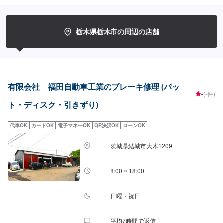
<お客様のご予算やご希望の時間に応じてプランをご提案！>★お安く済ませ
たい…★お時間があまり取れない…などのご相談もお気軽にどうぞ！【1】オ
ファーにてお問い合わせ【2】お見積り【3】お見積りにご納得いただければ
作業開始【4】仕上がり次第納車-----納期について-----納期は通常2日～3日程
栃木県栃木市の周辺の店舗
度で納車となります。納期は前後する場合がございます。予めご了承くださ
い。-----代車について-----代車をご用意しています。お車の作業中は代車をご
利用ください。※代車の燃料代はお客様にご負担いただいております。-----ご
来店時の注意、受付方法-----入庫の際はお気をつけてお越しください。駐車ス
ペースは事務所前の空いているスペースに駐車してください。受付はスタッ
フへ「メンテモで予約しました」とお伝えください。ご案内いたします。
有限会社 福田自動車工業のブレーキ修理 (パッ
【定休日・営業時間】定休日：日曜日、祝日営業時間：8:30~17:30
-
(-件)
ト・ディスク・引きずり)
代車OK
カードOK
電子マネーOK
QR決済OK
ローンOK
茨城県結城市大木1209
8:00 ~ 18:00
日曜・祝日
平均7時間で返信