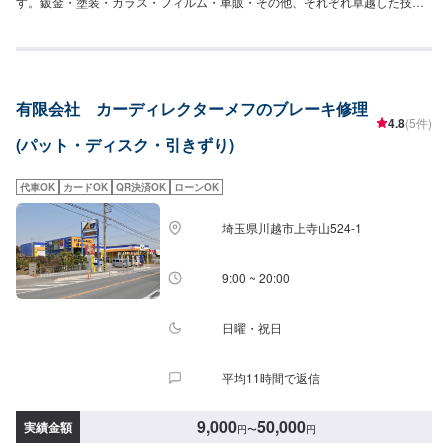
す。鈑金・塗装・ガラス・フィルム・車販・その他、それぞれ卓越した技術
をもつ専門スタッフが２人１組で対応いたします。◾万全のアフターケアをい
たします。修理後に永久保証書を発行させて頂いております。お客様がその
お車を乗っている間は保証します。◾土・日・祝も営業してるのでお客様がお
休みでも見積・修理ができます！お客様のご要望に併せて中古部品も準備で
きるのでなんていっても低価格です。<お客様のご予算やご希望の時間に応じ
有限会社 カーディレクターメフのブレーキ修理
てプランをご提案！>★お安く済ませたい…★お時間があまり取れない…など
4.8
(5件)
のご相談もお気軽にどうぞ！【1】オファーにてお問い合わせ【2】お見積り
(パット・ディスク・引きずり)
【3】お見積りにご納得いただければ作業開始【4】仕上がり次第納車-----納
期について-----納期は通常2日～3日程度で納車となります。(要相談)納期は前
後する場合がございます。予めご了承ください。-----代車について-----代車を
代車OK
カードOK
QR決済OK
ローンOK
ご用意しています。お車の作業中は代車をご利用ください。※代車の燃料代は
お客様にご負担いただいております。-----ご来店時の注意、受付方法-----入庫
埼玉県川越市上寺山524-1
の際はお気をつけてお越しください。駐車スペースは事務所前の空いている
スペースに駐車してください。受付はスタッフへ「メンテモで予約しまし
た」とお伝えください。ご案内いたします。【定休日・営業時間】定休日：
9:00 ~ 20:00
年中無休（大型連休のみ休み）営業時間：9:00~18:00
日曜・祝日
平均11時間で返信
9,000
50,000
実績金額
円
〜
円