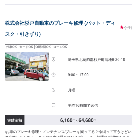
株式会社杉戸自動車のブレーキ修理 (パット・ディ
-
(-件)
スク・引きずり)
代車OK
カードOK
QR決済OK
ローンOK
埼玉県北葛飾郡杉戸町清地6-26-18
9:00 ~ 17:00
月曜
平均16時間で返信
6,160
64,680
実績金額
円
〜
円
\お車のブレーキ修理・メンテナンス/ブレーキ減ってる？命綱って言うけどい
つ交換したかなぁ…タイヤの裏に隠れているブレーキ。普通に確認すること