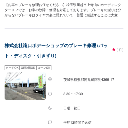
【お車のブレーキ修理お任せください】埼玉県川越市上寺山のカーディレク
ターメフでは、お車の故障・修理も対応しております。ブレーキの減りは分
からないブレーキはタイヤの裏に隠れていて、普通に確認することは大変な
んです。減っているかの確認は当店におまかせください。またブレーキを踏
んで「キィー」と鳴ったらパッド交換の合図です。その合図を放置すると
「ゴォー」という音がしはじめます。これは大変に危険ですので早めの交換
をお願いします。【カーディレクターメフの特徴】✔️いかに深く、そして長
くお客様と付き合っていけるかを大切に。✔️自動車販売、車検・点検などお
株式会社滝口ボデーショップのブレーキ修理 (パッ
客様のトータルカーライフをサポート。まずはお気軽にご相談ください！
-
(-件)
【パーツについて】パーツの持ち込み・ご購入も可能です。ご希望のお客様
ト・ディスク・引きずり)
は車種情報と、持ち込み・ご購入希望の旨をオファー備考欄にご記載くださ
い。【代車について】作業中は代車の貸し出しが可能です。※燃料代はお客様
負担となります【営業時間・定休日】営業時間:9:00〜20:00定休日
カードOK
QR決済OK
ローンOK
茨城県稲敷郡阿見町阿見4369-17
8:30 ~ 17:30
日曜・祝日
平均12時間で返信