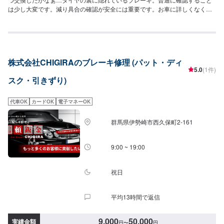
は少し大変です。減り具合の確認が安全には重要です。お車に詳しくなくて
も当店なら安心です！説明力も品質です、安心してご利用くださいませ。お
客様のご要望にお応えします。〜今ある車を大切に〜埼玉県北葛飾郡杉戸町
の株式会社杉戸自動車<料金目安>【ブレーキパッド交換】技術料は6,160円
～リアパッド交換の技術料は4,620円～●国産車：14,300円〜17,600円リアパ
ッド交換：12,100円〜15,400円程度●その他外車：38,500円〜53,900円程度
株式会社CHIGIRAのブレーキ修理 (パット・ディ
リアパッド交換：29,700円〜41,580円程度【フロントディスクローター交
5.0
(1件)
換】技術料は9,240円～●国産車：14,300円〜18,700円●その他外車：46,200
スク・引きずり)
円〜64,680円【その他】●ブレーキシュー交換国産車：14,300円〜19,800円
程度●ブレーキカップ交換：11,000円〜●ベルト調整：3,080円〜7,700円程度
●パッドセンサー交換：6,160円〜15,400円程度●キャリパーオーバーホー
代車OK
カードOK
電子マネーOK
ル：11,550円〜23,100円程度●サイドブレーキ調整：3,080円〜8,624円程度●
ブレーキ鳴き防止：3,080円〜6,160円程度●ブレーキオイル交換：4,400円〜
群馬県伊勢崎市西久保町2-161
9,240円ハイブリッド・電気自動車の場合7,700円〜上記金額は車種や状態に
より上下する場合もございますので、予めご了承ください。<パーツ持ち込み
可能>パーツ持ち込みも可能です。持ち込みの場合はオファーにて、部品の詳
9:00 ~ 19:00
細や車種情報をお送りください。部品のご購入のご案内も可能ですので、ご
希望の方はその旨をオファー詳細にてお伝えください。他店購入車の対応
も、輸入車の対応も、クルマの購入もいろいろ、説明力も対応力も！1969年
祝日
に創業して以来、50年以上この地でお店を営業させていただいております。
チェーン店への加盟、地元の皆様の支えでここまで1歩ずつ成長をさせて頂き
平均13時間で返信
ました。これからもお客様に笑顔を届けられるよう、新しいお店のオープン
も進んでおります。
9,000
50,000
実績金額
円
〜
円