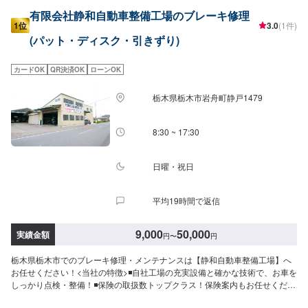
有限会社静和自動車整備工場のブレーキ修理
1位
3.0
(1件)
(パット・ディスク・引きずり)
カードOK
QR決済OK
ローンOK
栃木県栃木市岩舟町静戸1479
8:30 ~ 17:30
日曜・祝日
平均19時間で返信
9,000
50,000
実績金額
円
〜
円
栃木県栃木市でのブレーキ修理・メンテナンスは【静和自動車整備工場】へ
お任せください！<当社の特徴>◾自社工場の充実設備と確かな技術で、お車を
しっかり点検・整備！◾保険の取扱数トップクラス！保険案内もお任せくださ
い！◾車の購入から日々のメンテナンス、修理に至るまでトータルサポート！