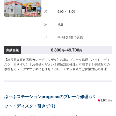
ァーにて詳細をお願い致します。-----代車について-----無料の代車をご用意し
ています。お車の作業中は代車をご利用ください。※代車の燃料代はお客様に
ご負担いただいております。-----ご来店時の注意、受付方法-----当工場は竹の
9:00 ~ 18:00
くら様を過ぎ左手にMMM様の看板がある所を右折していただければ工場があ
ります。旗竿地の為、分かりにくい場合がございます。ご不明な場合はお電
話いただければと思います。入庫の際はお気をつけてお越しください。駐車
祝日
スペースは事務所前の空いているスペースに駐車してください。受付はスタ
ッフへ「メンテモで予約しました」とお伝えください。ご案内いたします。
平均15時間で返信
【定休日・営業時間】定休日：日曜日、祝日営業時間：9:00~18:00
8,800
49,700
実績金額
円
〜
円
【埼玉県久喜市高柳ガレーヂマツザキ】お車のブレーキ修理（パッド・ディ
スク・引きずり）｜お任せください！保険対応修理も可能です！保険対応の
修理もガレーヂマツザキにお任せ！ガレーヂマツザキでは保険対応の修理も
行っております。保険対応で可能な場合、車両入庫時に保険会社へ入庫の連
絡をし、保険会社側も車両の損傷を確認してから、修理を開始します。詳し
くは各保険会社の保険時修理対応をご確認ください。免責発生する場合ご相
談承ります。【対応可能保険会社】あいおいニッセイ同和損保、三井住友海
上、損保ジャパン、東京海上日動、日新火災、日本興亜損保、ニッセイ同
ぶ～ぶステーションprogressのブレーキ修理 (パ
和、共栄火災、富士火災、全労済、朝日火災、三井ダイレクト、ソニー損
5.0
(1件)
保、アクサ、ＡＩＵ、チューリッヒ、アメリカンホームダイレクト、など※日
ット・ディスク・引きずり)
本国内にあるすべての損害保険会社に対応しておりますので、安心して修理
をお任せください。🌟自費で修理をお考えの方もご相談下さい🌟リサイクル
パーツの活用等・修理内容の変更でお客様にあった修理が可能です。国が認