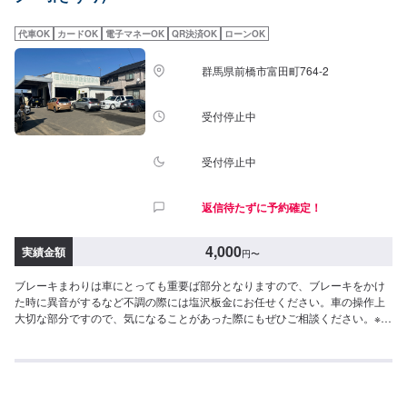
越しください。駐車スペースは事務所前の空いているスペースに駐車してく
ださい。受付はスタッフへ「メンテモで予約しました」とお伝えください。
代車OK
カードOK
電子マネーOK
QR決済OK
ローンOK
ご案内いたします。【定休日・営業時間】定休日：日曜日、第2土曜日、祝日
営業時間：8:30~18:00
群馬県前橋市富田町764-2
受付停止中
受付停止中
返信待たずに予約確定！
4,000
実績金額
円
〜
ブレーキまわりは車にとっても重要ば部分となりますので、ブレーキをかけ
た時に異音がするなど不調の際には塩沢板金にお任せください。車の操作上
大切な部分ですので、気になることがあった際にもぜひご相談ください。※価
格は現車を確認してからとなりますので、価格はあくまで目安とお考えくだ
さい。[参考価格]パット交換：4,000円/前左右または後左右（ディスク交換＋
1,000/1カ所）