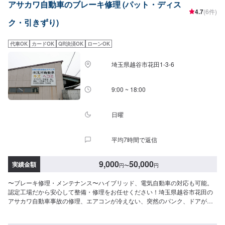
アサカワ自動車のブレーキ修理 (パット・ディス
4.7
(6件)
ク・引きずり)
代車OK
カードOK
QR決済OK
ローンOK
埼玉県越谷市花田1-3-6
9:00 ~ 18:00
日曜
平均7時間で返信
9,000
50,000
実績金額
円
〜
円
〜ブレーキ修理・メンテナンス〜ハイブリッド、電気自動車の対応も可能。
認定工場だから安心して整備・修理をお任せください！埼玉県越谷市花田の
アサカワ自動車事故の修理、エアコンが冷えない、突然のパンク、ドアが開
かない、ライトが切れた、エンジンがかからないなど車に関するトラブルに
対応！創業50年の実績で、安心・丁寧に対応いたします。お車のことなら、