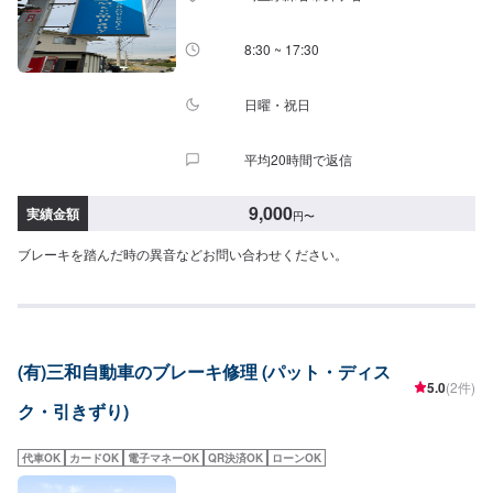
8:30 ~ 17:30
日曜・祝日
平均20時間で返信
9,000
実績金額
円
〜
ブレーキを踏んだ時の異音などお問い合わせください。
(有)三和自動車のブレーキ修理 (パット・ディス
5.0
(2件)
ク・引きずり)
代車OK
カードOK
電子マネーOK
QR決済OK
ローンOK