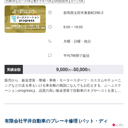
代車OK
カードOK
電子マネーOK
QR決済OK
ローンOK
めた鈑金屋さん特殊整備工場(一種)取得だから確かな技術と豊富な知識で完全
サポート致します。<代車について>ガレーヂマツザキでは、鈑金・塗装・修
群馬県太田市東新町296-2
理等で愛車をお預かりしている間、代車をお貸し致します。台数も豊富な20
台ご用意しております。事前に予約が必要となる場合もございますので、ま
ずはお気軽にご相談ください。お客様ご自身が加入されている車両保険に代
9:00 ~ 19:00
車特約が付保されている場合、対物事故により相手側損害保険会社より代車
が提供される場合もございます。その場合は保険会社提供の代車を優先させ
ていただきます！※代車の燃料代はお客様にご負担いただいております。<定
月曜・日曜・祝日
休日・営業時間>定休日：なし営業時間：9:00~18:00クレジット・QR決済な
どをご希望の方は事前にお申し付けください。
平均7時間で返信
9,000
50,000
実績金額
円
〜
円
販売から、鈑金塗装・整備・車検・モータースポーツ・カスタムやチューニ
ングなどの走る車もいける車全般の相談になんでもお応えする、ぶ～ぶステ
ーションprogressは、品質の高い板金塗装で自動車のキズやヘコミを直しま
す。プロフェッショナルな技術と知識を持ったスタッフが、お客様の安全を
守るため、定期点検を実施しております。車検のお見積りは無料で行います
ので、お気軽にお問い合わせください。ブレーキパッドの交換や車内のクリ
ーニングまで、幅広いサービスを手掛けております。太田の地域密着で、ア
フターフォローにも素早く対応します。お客様に喜んでいただける的確なア
有限会社平井自動車のブレーキ修理 (パット・ディ
ドバイスを心掛けております。--------------------------------------------------【1】オ
-
(-件)
ファーにてお問い合わせ【2】お見積り【3】お見積りにご納得いただければ