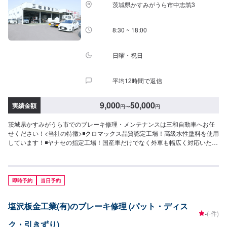
茨城県かすみがうら市中志筑3
8:30 ~ 18:00
日曜・祝日
平均12時間で返信
9,000
50,000
実績金額
円
〜
円
茨城県かすみがうら市でのブレーキ修理・メンテナンスは三和自動車へお任
せください！<当社の特徴>◾クロマックス品質認定工場！高級水性塗料を使用
しています！◾ヤナセの指定工場！国産車だけでなく外車も幅広く対応いたし
ます！◾かすみがうら市の老舗自動車整備工場！どんなことでもご相談下さ
い！<お客様のご予算やご希望の時間に応じてプランをご提案！>★お安く済
ませたい…★お時間があまり取れない…などのご相談もお気軽にどうぞ！
【1】オファーにてお問い合わせ【2】お見積り【3】お見積りにご納得いた
即時予約
当日予約
だければ作業開始【4】仕上がり次第納車-----納期について-----納期は通常2日
～3日程度で納車となります。(要相談)納期は前後する場合がございます。予
塩沢板金工業(有)のブレーキ修理 (パット・ディス
めご了承ください。-----代車について-----無料の代車をご用意しています。お
-
(-件)
車の作業中は代車をご利用ください。※代車の燃料代はお客様にご負担いただ
ク・引きずり)
いております。-----ご来店時の注意、受付方法-----入庫の際はお気をつけてお