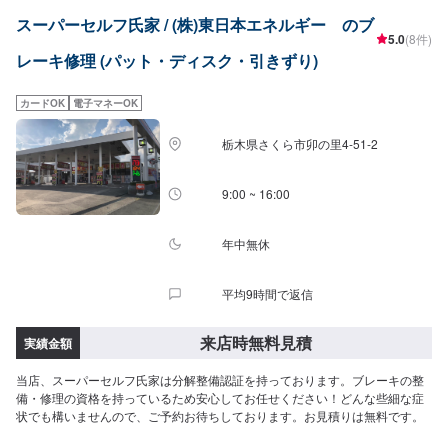
9:00~17:30【1】オファーにてお問い合わせ【2】お見積り【3】お見積りに
スーパーセルフ氏家 / (株)東日本エネルギー のブ
ご納得いただければ作業開始【4】仕上がり次第納車-----納期について-----納
5.0
(8件)
期は通常2日～3日程度で納車となります。車種や条件などにより、納期は前
レーキ修理 (パット・ディスク・引きずり)
後する場合がございます。予めご了承ください。-----代車について-----無料の
代車をご用意しています。お車の作業中は代車をご利用ください。※代車の燃
料代はお客様にご負担いただいております。※内容などにより貸し出し出来か
カードOK
電子マネーOK
ねる場合もございます。-----ご来店時の注意、受付方法-----入庫の際はお気を
つけてお越しください。駐車スペースは事務所前のお客様駐車スペースに駐
栃木県さくら市卯の里4-51-2
車してください。受付はスタッフへ「メンテモで予約しました」とお伝えく
ださい。ご案内いたします。
9:00 ~ 16:00
年中無休
平均9時間で返信
来店時無料見積
実績金額
当店、スーパーセルフ氏家は分解整備認証を持っております。ブレーキの整
備・修理の資格を持っているため安心してお任せください！どんな些細な症
状でも構いませんので、ご予約お待ちしております。お見積りは無料です。