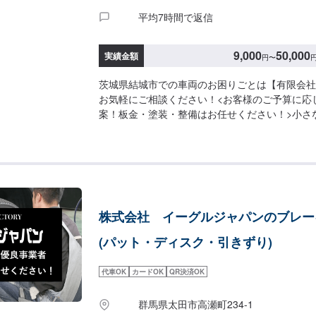
平均7時間で返信
9,000
50,000
実績金額
円
〜
茨城県結城市での車両のお困りごとは【有限会社
お気軽にご相談ください！<お客様のご予算に応
案！板金・塗装・整備はお任せください！>小さ
うに大きな修理まで大切なお車の鈑金は福田自動
福田自動車では、キズや破損状況に合わせて最適
します。お客様のご要望・ご予算をお聞きし、最
案しますので、お気軽にお問い合わせ下さい。【
問い合わせ【2】お見積り【3】お見積りにご納
始【4】仕上がり次第納車-----納期について----
株式会社 イーグルジャパンのブレー
程度で納車となります。(要相談)納期は前後す
予めご了承ください。-----代車について-----
(パット・ディスク・引きずり)
す。お車の作業中は代車をご利用ください。※代
にご負担いただいております。-----ご来店時の注意
代車OK
カードOK
QR決済OK
庫の際はお気をつけてお越しください。駐車スペ
いているスペースに駐車してください。受付はス
群馬県太田市高瀬町234-1
で予約しました」とお伝えください。ご案内いた