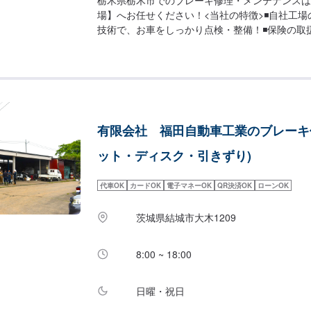
場】へお任せください！<当社の特徴>◾自社工
技術で、お車をしっかり点検・整備！◾保険の取
保険案内もお任せください！◾車の購入から日々
理に至るまでトータルサポート！<お客様のご予
応じてプランをご提案！>★お安く済ませたい…
れない…などのご相談もお気軽にどうぞ！【1】
合わせ【2】お見積り【3】お見積りにご納得い
【4】仕上がり次第納車-----納期について-----
有限会社 福田自動車工業のブレーキ修
度で納車となります。納期は前後する場合がござ
ください。-----代車について-----代車をご用
ット・ディスク・引きずり)
業中は代車をご利用ください。※代車の燃料代は
だいております。-----ご来店時の注意、受付方法-
代車OK
カードOK
電子マネーOK
QR決済OK
ローンOK
をつけてお越しください。駐車スペースは事務所
ースに駐車してください。受付はスタッフへ「メ
茨城県結城市大木1209
た」とお伝えください。ご案内いたします。【定
休日：日曜日、祝日営業時間：8:30~17:30
8:00 ~ 18:00
日曜・祝日