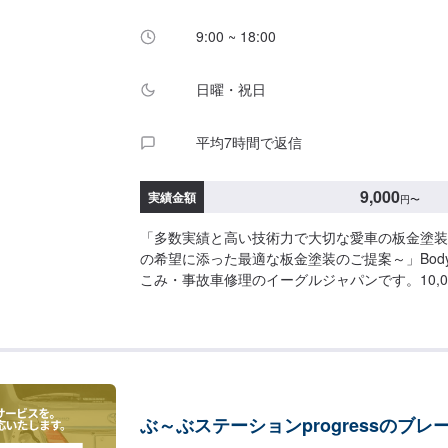
営業時間】定休日：日曜、祝日営業時間：8:00~18
9:00 ~ 18:00
日曜・祝日
平均7時間で返信
9,000
実績金額
円
〜
「多数実績と高い技術力で大切な愛車の板金塗装
の希望に添った最適な板金塗装のご提案～」Bodysh
こみ・事故車修理のイーグルジャパンです。10,0
装の実績を持ち、太田市や太田市周辺の多くのお
行い、多くのお客様から感謝とお喜びの声を頂い
を受けたお車は、1台1台それぞれにお客様の大
常を彩る大切な相棒であり、熟練の職人が一つひ
愛情をもって作業を行っております。お客様の｢
て修理をしたい｣というご要望に対しても、最大
ぶ～ぶステーションprogressのブレ
年培った技術力を駆使して最適な方法のご提案を
す。スバル車に関しましては他社様でお断りされ