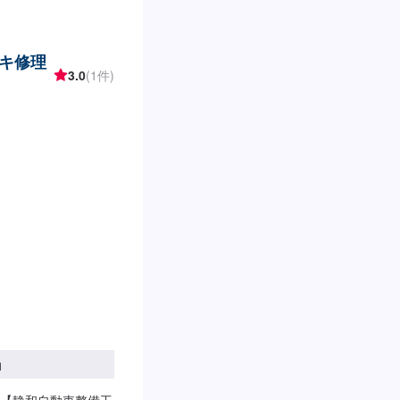
キ修理
3.0
(1件)
円
【静和自動車整備工