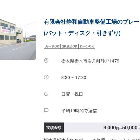
有限会社静和自動車整備工場のブレー
(パット・ディスク・引きずり)
カードOK
QR決済OK
ローンOK
栃木県栃木市岩舟町静戸1479
8:30 ~ 17:30
日曜・祝日
平均19時間で返信
9,000
50,000
実績金額
円
〜
栃木県栃木市でのブレーキ修理・メンテナンスは