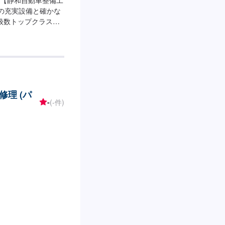
場の充実設備と確かな
扱数トップクラス！
のメンテナンス、修
算やご希望の時間に
★お時間があまり取
オファーにてお問い
ただければ作業開始
納期は通常2日～3日程
理 (パ
います。予めご了承
-
(-件)
意しています。お車の作
お客様にご負担いた
----入庫の際はお気
前の空いているスペ
ンテモで予約しまし
休日・営業時間】定