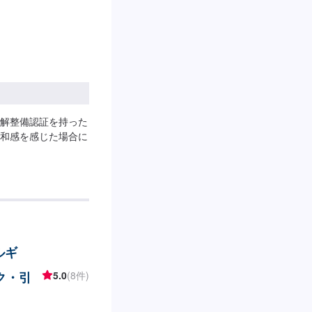
解整備認証を持った
和感を感じた場合に
ルギ
ク・引
5.0
(8件)