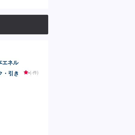
本エネル
ク・引き
-
(-件)