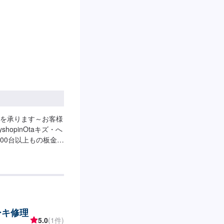
:00
を承ります～お客様
opinOtaキズ・へ
00台以上もの板金塗
客様のお車の修理を
ております。ご依頼
切な思い出を乗せた日
とつの工程を丁寧に
なるべく費用を抑え
限尊重した上で、長
ーキ修理
させていただきま
5.0
(1件)
る様な内容でも承っ