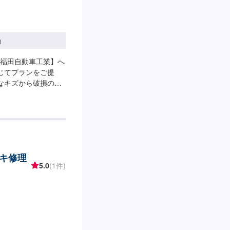
円
福田自動車工業】へ
じてプランをご提
なキズから破損のよ
車にお任せ下さい。
な修理方法をご提案
適な施工方法をご提
1】オファーにてお
得いただければ作業開
-納期は通常2日～3日
キ修理
る場合がございます。
5.0
(1件)
代車をご用意していま
車の燃料代はお客様
、受付方法-----入
ースは事務所前の空
タッフへ「メンテモ
します。【定休日・