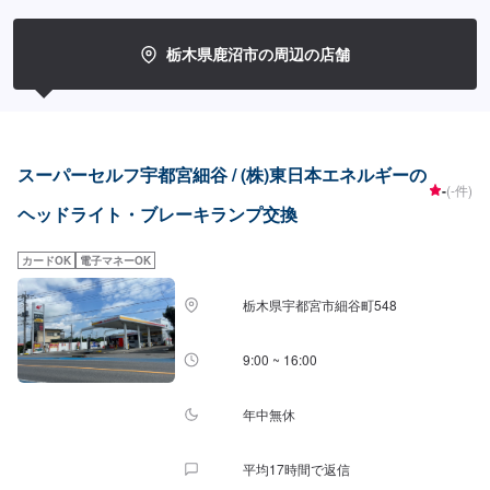
栃木県鹿沼市の周辺の店舗
スーパーセルフ宇都宮細谷 / (株)東日本エネルギーの
-
(-件)
ヘッドライト・ブレーキランプ交換
カードOK
電子マネーOK
栃木県宇都宮市細谷町548
9:00 ~ 16:00
年中無休
平均17時間で返信