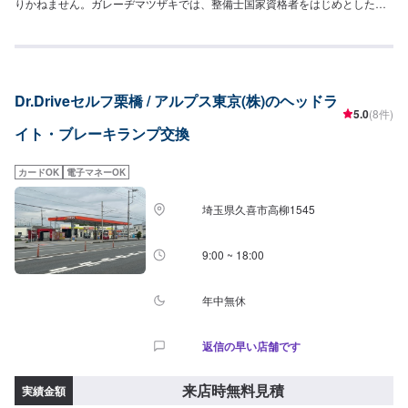
りかねません。ガレーヂマツザキでは、整備士国家資格者をはじめとした専
門スタッフが愛車の隅々まできちんとチェック！簡単なチェック、気になる
箇所の点検からエンジン着脱を要する整備まで承っております。また安全に
作業を行う為、労働安全衛生法に定められている教育を受けた整備士が整備
を行っております。お車の事でお困りでしたら、まずはガレーヂマツザキま
でお気軽にお問い合わせください！【1】オファーにてお問い合わせ【2】お
Dr.Driveセルフ栗橋 / アルプス東京(株)のヘッドラ
見積り【3】お持ち込み・引き取り【4】正式なお見積り【5】作業開始【6】
5.0
(8件)
納車時のお支払い<代車について>ガレーヂマツザキでは、鈑金・塗装・修理
イト・ブレーキランプ交換
等で愛車をお預かりしている間、代車をお貸し致します。台数も豊富な20台
ご用意しております。事前に予約が必要となる場合もございますので、まず
はお気軽にご相談ください。※代車の燃料代はお客様にご負担いただいており
カードOK
電子マネーOK
ます。<定休日・営業時間>定休日：なし営業時間：9:00~18:00クレジット・
QR決済などをご希望の方は事前にお申し付けください。
埼玉県久喜市高柳1545
9:00 ~ 18:00
年中無休
返信の早い店舗です
来店時無料見積
実績金額