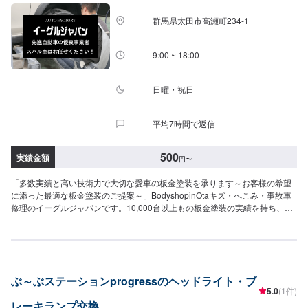
い。受付はスタッフへ「メンテモで予約しました」とお伝えください。ご案
内いたします。【定休日・営業時間】定休日：日曜、祝日営業時間：
群馬県太田市高瀬町234-1
8:00~18:00
9:00 ~ 18:00
日曜・祝日
平均7時間で返信
500
実績金額
円
〜
「多数実績と高い技術力で大切な愛車の板金塗装を承ります～お客様の希望
に添った最適な板金塗装のご提案～」BodyshopinOtaキズ・へこみ・事故車
修理のイーグルジャパンです。10,000台以上もの板金塗装の実績を持ち、太
田市や太田市周辺の多くのお客様のお車の修理を行い、多くのお客様から感
謝とお喜びの声を頂いております。ご依頼を受けたお車は、1台1台それぞれ
にお客様の大切な思い出を乗せた日常を彩る大切な相棒であり、熟練の職人
が一つひとつの工程を丁寧に愛情をもって作業を行っております。お客様の
｢なるべく費用を抑えて修理をしたい｣というご要望に対しても、最大限尊重
ぶ～ぶステーションprogressのヘッドライト・ブ
した上で、長年培った技術力を駆使して最適な方法のご提案をさせていただ
5.0
(1件)
きます。スバル車に関しましては他社様でお断りされる様な内容でも承って
レーキランプ交換
います。ぜひ、お問い合わせください！--------------------------------------------------