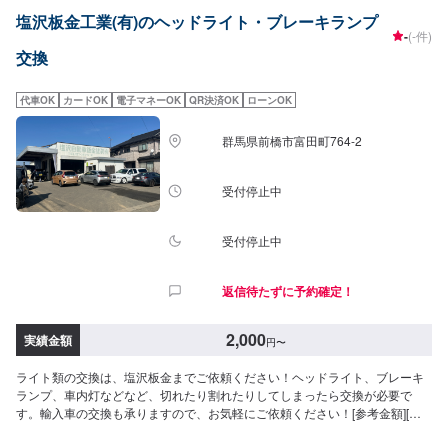
す。フロンガス交換機有！最新車種のエアコン修理も対応できます！全員業
塩沢板金工業(有)のヘッドライト・ブレーキランプ
界歴20年以上の大ベテランの作業員です。お客様の愛車をご安心してお任せ
-
(-件)
ください！--------------------------------------------------【1】オファーにてお問い合
交換
わせ【2】お見積り【3】お見積りにご納得いただければ作業開始【4】仕上
がり次第納車-----------パーツ持ち込みについて-----------パーツの持ち込み可能
です。オファーにて詳細をお願い致します。【定休日・営業時間】定休日：
代車OK
カードOK
電子マネーOK
QR決済OK
ローンOK
日曜日、祝日営業時間：8:30~17:30
群馬県前橋市富田町764-2
受付停止中
受付停止中
返信待たずに予約確定！
2,000
実績金額
円
〜
ライト類の交換は、塩沢板金までご依頼ください！ヘッドライト、ブレーキ
ランプ、車内灯などなど、切れたり割れたりしてしまったら交換が必要で
す。輸入車の交換も承りますので、お気軽にご依頼ください！[参考金額][ヘ
ッドライトユニット交換工賃]9,800円〜/1カ所[ヘッドライトバルブ交換工