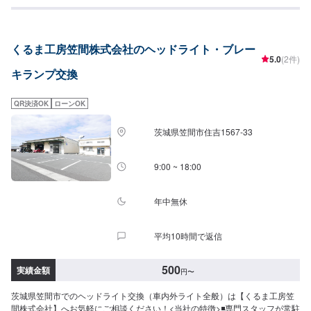
賃]2,000円〜/1カ所※車種・パーツによって変動いたします。
くるま工房笠間株式会社のヘッドライト・ブレー
5.0
(2件)
キランプ交換
QR決済OK
ローンOK
茨城県笠間市住吉1567-33
9:00 ~ 18:00
年中無休
平均10時間で返信
500
実績金額
円
〜
茨城県笠間市でのヘッドライト交換（車内外ライト全般）は【くるま工房笠
間株式会社】へお気軽にご相談ください！<当社の特徴>◾専門スタッフが常駐