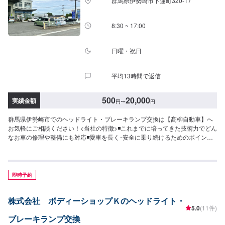
群馬県伊勢崎市下蓮町320-17
8:30 ~ 17:00
日曜・祝日
平均13時間で返信
500
20,000
実績金額
円
〜
円
群馬県伊勢崎市でのヘッドライト・ブレーキランプ交換は【髙柳自動車】へ
お気軽にご相談ください！<当社の特徴>◾これまでに培ってきた技術力でどん
なお車の修理や整備にも対応◾愛車を長く･安全に乗り続けるためのポイント
などを発信します◾地域密着のいつでも頼れる修理･整備工場として営業して
おります<お客様のご予算やご希望の時間に応じてプランをご提案！>★お安
く済ませたい…★お時間があまり取れない…などのご相談もお気軽にどう
ぞ！【1】オファーにてお問い合わせ【2】お見積り【3】お見積りにご納得
即時予約
いただければ作業開始【4】仕上がり次第納車-----納期について-----納期は通
常1日～2日程度で納車となります。(要相談)納期は前後する場合がございま
株式会社 ボディーショップＫのヘッドライト・
す。予めご了承ください。-----代車について-----代車をご用意しています。お
5.0
(11件)
車の作業中は代車をご利用ください。※代車の燃料代はお客様にご負担いただ
ブレーキランプ交換
いております。-----ご来店時の注意、受付方法-----入庫の際はお気をつけてお