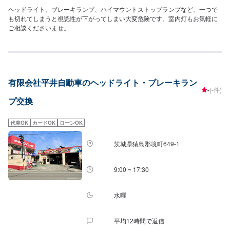
ヘッドライト、ブレーキランプ、ハイマウントストップランプなど、一つで
も切れてしまうと視認性が下がってしまい大変危険です。室内灯もお気軽に
ご相談くださいませ。
有限会社平井自動車のヘッドライト・ブレーキラン
-
(-件)
プ交換
代車OK
カードOK
ローンOK
茨城県猿島郡境町649-1
9:00 ~ 17:30
水曜
平均12時間で返信