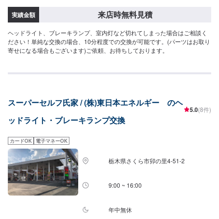
来店時無料見積
実績金額
ヘッドライト、ブレーキランプ、室内灯など切れてしまった場合はご相談く
ださい！単純な交換の場合、10分程度での交換が可能です。(パーツはお取り
寄せになる場合もございます)ご依頼、お待ちしております。
スーパーセルフ氏家 / (株)東日本エネルギー のヘ
5.0
(8件)
ッドライト・ブレーキランプ交換
カードOK
電子マネーOK
栃木県さくら市卯の里4-51-2
9:00 ~ 16:00
年中無休