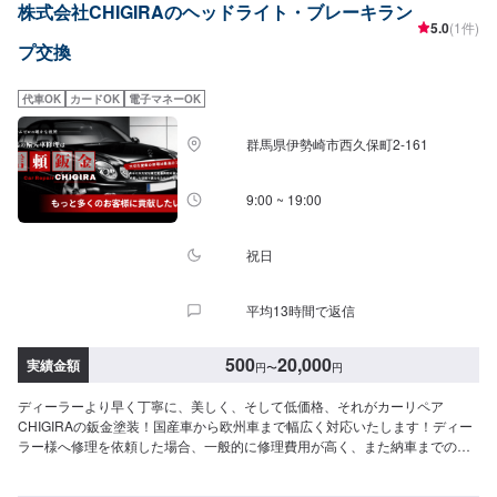
株式会社CHIGIRAのヘッドライト・ブレーキラン
ドバイスを心掛けております。--------------------------------------------------【1】オ
5.0
(1件)
ファーにてお問い合わせ【2】お見積り【3】お見積りにご納得いただければ
プ交換
作業開始【4】仕上がり次第納車-----納期について-----納期は通常1日～2日程
度で納車となります。納期は前後する場合がございます。予め、ご了承くだ
さい。-----代車について-----無料の代車をご用意しています。お車の作業中は
代車OK
カードOK
電子マネーOK
代車をご利用ください。※代車の燃料代はお客様にご負担いただいておりま
す。-----ご来店時の注意、受付方法-----当工場は太田桐生インターチェンジか
群馬県伊勢崎市西久保町2-161
ら５分入庫の際はお気をつけてお越しください。駐車スペースは工場前の空
いているスペースに駐車してください。受付はスタッフへ「メンテモで予約
しました」とお伝えください。ご案内いたします。【定休日・営業時間】定
9:00 ~ 19:00
休日：日曜日営業時間：9:00~19:00
祝日
平均13時間で返信
500
20,000
実績金額
円
〜
円
ディーラーより早く丁寧に、美しく、そして低価格、それがカーリペア
CHIGIRAの鈑金塗装！国産車から欧州車まで幅広く対応いたします！ディー
ラー様へ修理を依頼した場合、一般的に修理費用が高く、また納車までの時
間がかかるといった声がよく聞かれます。それはディーラー様が直接直すわ
けではなく、外部の下請け工場へ修理を委託し、基本的には不具合箇所の修