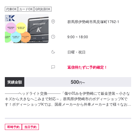
越しください。駐車スペースは事務所前の空いているスペースに駐車してく
ださい。受付はスタッフへ「メンテモで予約しました」とお伝えください。
代車OK
カードOK
QR決済OK
ご案内いたします。【定休日・営業時間】定休日：日曜日、祝日営業時間：
8:30~1７:00
群馬県伊勢崎市馬見塚町1762‐1
9:00 ~ 18:00
日曜・祝日
返信待たずに予約確定！
500
実績金額
円
〜
-----------ヘッドライト交換-----------「傷や凹みを伊勢崎にて鈑金塗装～小さな
キズから大きなへこみまで対応～」群馬県伊勢崎市のボディーショップKで
す！ボディーショップKでは、国産メーカーから外車メーカーまで様々なお車
を伊勢崎市にて対応してきた実績があり、他社で断られてしまったようなお
車であっても鈑金塗装で修理いたします。線キズからへこみ・塗装の色あせ
や剥げなどお客様の大切な愛車をプロの技でお直しいたします。お困りのこ
とがございましたらなんでもご相談ください！鈑金塗装のプロフェッショナ
即時予約
当日予約
ルがお車の状態をしっかりと判断し、適切な修理の方法をご提案いたしま