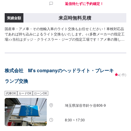
返信待たずに予約確定！
来店時無料見積
実績金額
国産車・アメ車・その他輸入車のライト交換もお任せください！車検対応品
であれば持ち込みによるライト交換もいたします。<<多数メーカーの指定工
場>>当社はダッジ・クライスラー・ジープの指定工場です！アメ車の難しい
修理、整備もお任せくださいませ。また、トヨタの指定工場でもあります。
国産車もご安心してご依頼ください。<<無料の代車のご用意>>整備にお時間
かかる場合もご安心ください。代車のご用意いたします。
株式会社 M's companyのヘッドライト・ブレーキ
-
(-件)
ランプ交換
代車OK
カードOK
ローンOK
埼玉県深谷市針ケ谷806‐9
8:30 ~ 17:30