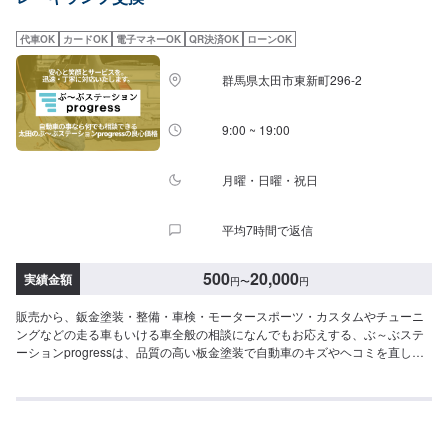
【1】オファーにてお問い合わせ【2】お見積り【3】お見積りにご納得いた
だければ作業開始【4】仕上がり次第納車----納期について-----納期は通常即日
代車OK
カードOK
電子マネーOK
QR決済OK
ローンOK
で納車となります。作業内容により納期が前後する場合がございます。予
め、ご了承ください。-----パーツ持ち込みについて-----パーツの持ち込み可能
群馬県太田市東新町296-2
です。オファーにて詳細をお願い致します。-----代車について-----無料の代車
をご用意しています。お車の作業中は代車をご利用ください。※代車の燃料代
はお客様にご負担いただいております。-----ご来店時の注意、受付方法-----当
9:00 ~ 19:00
工場は竹のくら様を過ぎ左手にMMM様の看板がある所を右折していただけれ
ば工場があります。旗竿地の為、分かりにくい場合がございます。ご不明な
場合はお電話いただければと思います。入庫の際はお気をつけてお越しくだ
月曜・日曜・祝日
さい。駐車スペースは事務所前の空いているスペースに駐車してください。
受付はスタッフへ「メンテモで予約しました」とお伝えください。ご案内い
平均7時間で返信
たします。【定休日・営業時間】定休日：日曜日、祝日営業時間：
9:00~18:00
500
20,000
実績金額
円
〜
円
販売から、鈑金塗装・整備・車検・モータースポーツ・カスタムやチューニ
ングなどの走る車もいける車全般の相談になんでもお応えする、ぶ～ぶステ
ーションprogressは、品質の高い板金塗装で自動車のキズやヘコミを直しま
す。プロフェッショナルな技術と知識を持ったスタッフが、お客様の安全を
守るため、定期点検を実施しております。車検のお見積りは無料で行います
ので、お気軽にお問い合わせください。ブレーキパッドの交換や車内のクリ
ーニングまで、幅広いサービスを手掛けております。太田の地域密着で、ア
フターフォローにも素早く対応します。お客様に喜んでいただける的確なア