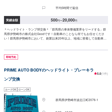
平均5時間で返信
500
20,000
実績金額
円
〜
円
＊ヘッドライト・ランプ球交換＊「群馬県の車体整備業界をリードする」群
馬県伊勢崎市の株式会社Goodです！自動車のことなら何でもお任せくださ
い！群馬県伊勢崎市において、創業以来20年以上、地域に密着して自動車の
鈑金修理を行っています。地元だからこそ融通の効く、きめ細かい車両整備
サービスを提供しております。＊パーツ持ち込み＊新品・中古パーツの持ち
込み可！オファーの際、使用されるパーツのお写真や詳細などをお送りくだ
さい。＊代車について＊無料の代車をご用意しています。必要の際は代車を
即時予約
ご利用ください。※代車の燃料は満タンになってますので、返却の際は満タン
でお願いします。【営業時間】平日9:00~18:00土曜日9:00～17:00【定休
PRIME AUTO BODYのヘッドライト・ブレーキラ
日】日曜日・祝祭日・当社規定カレンダー
5.0
(1件)
ンプ交換
カードOK
ローンOK
群馬県伊勢崎市波志江町2076-1