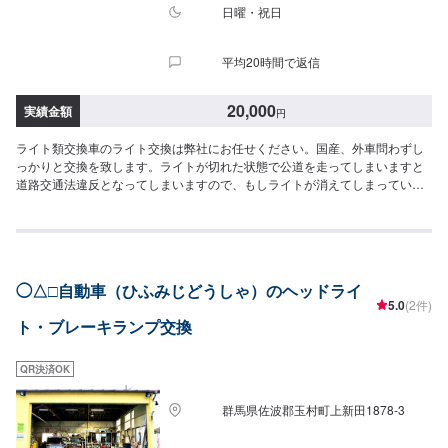
日曜・祝日
平均20時間で返信
20,000
実績金額
円
ライト類交換車のライト交換は弊社にお任せください。国産、外車問わずし
っかりと交換を致します。ライトが切れた状態で公道を走ってしまいますと
道路交通法違反となってしまいますので、もしライトが消えてしまっている
などの状態の方は早めに交換をしましょう。パーツの持ち込みも可能となっ
ています、事前に型式を記載していただくことでより正確なお見積りを出す
ことができます。<目安金額>ヘッドライトユニット交換費用20,000円~ヘッ
ドライトバルブ交換費用要相談(追加でライト本体代がかかります)---------------
-----------------------------------当社は埼玉県深谷市にある自動車整備工場です。国
◯△□自動車（ひふみじどうしゃ）のヘッドライ
産車から輸入車(特にドイツ車の修理を得意としています)、中古から最新の車
5.0
(2件)
まで幅広く作業を承っております。キズヘコミ修理の鈑金塗装を1番得意とし
ト・ブレーキランプ交換
ておりますが、車検やパーツ取り付け等まで幅広くご対応させていただきま
す。スタッフ全員が自動車整備士の国家資格を持っておりますのでお客様の
大切なお車の整備は是非私たちにお任せください！お客様にご満足していた
QR決済OK
だけるよう、丁寧に作業に取り組ませていただきます。
群馬県佐波郡玉村町上新田1878-3