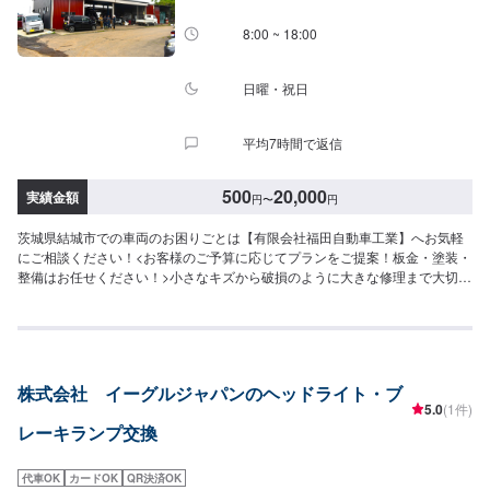
8:00 ~ 18:00
日曜・祝日
平均7時間で返信
500
20,000
実績金額
円
〜
円
茨城県結城市での車両のお困りごとは【有限会社福田自動車工業】へお気軽
にご相談ください！<お客様のご予算に応じてプランをご提案！板金・塗装・
整備はお任せください！>小さなキズから破損のように大きな修理まで大切な
お車の鈑金は福田自動車にお任せ下さい。福田自動車では、キズや破損状況
に合わせて最適な修理方法をご提案します。お客様のご要望・ご予算をお聞
きし、最適な施工方法をご提案しますので、お気軽にお問い合わせ下さい。
【1】オファーにてお問い合わせ【2】お見積り【3】お見積りにご納得いた
だければ作業開始【4】仕上がり次第納車-----納期について-----納期は通常1日
株式会社 イーグルジャパンのヘッドライト・ブ
～2日程度で納車となります。(要相談)納期は前後する場合がございます。予
5.0
(1件)
めご了承ください。-----代車について-----代車をご用意しています。お車の作
レーキランプ交換
業中は代車をご利用ください。※代車の燃料代はお客様にご負担いただいてお
ります。-----ご来店時の注意、受付方法-----入庫の際はお気をつけてお越しく
ださい。駐車スペースは事務所前の空いているスペースに駐車してくださ
代車OK
カードOK
QR決済OK