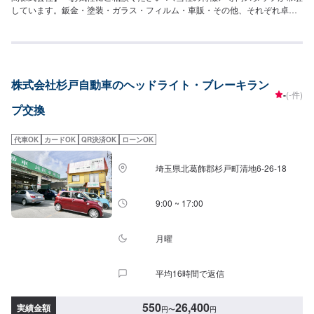
しています。鈑金・塗装・ガラス・フィルム・車販・その他、それぞれ卓越
した技術をもつ専門スタッフが２人１組で対応いたします。◾万全のアフター
ケアをいたします。修理後に永久保証書を発行させて頂いております。お客
様がそのお車を乗っている間は保証します。◾土・日・祝も営業してるのでお
客様がお休みでも見積・修理ができます！お客様のご要望に併せて中古部品
も準備できるのでなんていっても低価格です。<お客様のご予算やご希望の時
株式会社杉戸自動車のヘッドライト・ブレーキラン
間に応じてプランをご提案！>★お安く済ませたい…★お時間があまり取れな
-
(-件)
い…などのご相談もお気軽にどうぞ！【1】オファーにてお問い合わせ【2】
プ交換
お見積り【3】お見積りにご納得いただければ作業開始【4】仕上がり次第納
車-----納期について-----納期は通常1日～2日程度で納車となります。(要相談)
納期は前後する場合がございます。予めご了承ください。-----代車について---
代車OK
カードOK
QR決済OK
ローンOK
--代車をご用意しています。お車の作業中は代車をご利用ください。※代車の
燃料代はお客様にご負担いただいております。-----ご来店時の注意、受付方
埼玉県北葛飾郡杉戸町清地6-26-18
法-----入庫の際はお気をつけてお越しください。駐車スペースは事務所前の空
いているスペースに駐車してください。受付はスタッフへ「メンテモで予約
しました」とお伝えください。ご案内いたします。【定休日・営業時間】定
9:00 ~ 17:00
休日：年中無休（大型連休のみ休み）営業時間：9:00~18:00
月曜
平均16時間で返信
550
26,400
実績金額
円
〜
円