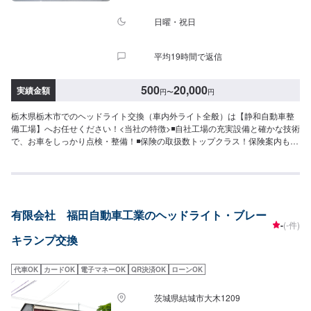
日曜・祝日
平均19時間で返信
500
20,000
実績金額
円
〜
円
栃木県栃木市でのヘッドライト交換（車内外ライト全般）は【静和自動車整
備工場】へお任せください！<当社の特徴>◾自社工場の充実設備と確かな技術
で、お車をしっかり点検・整備！◾保険の取扱数トップクラス！保険案内もお
任せください！◾車の購入から日々のメンテナンス、修理に至るまでトータル
サポート！<お客様のご予算やご希望の時間に応じてプランをご提案！>★お
安く済ませたい…★お時間があまり取れない…などのご相談もお気軽にどう
ぞ！【1】オファーにてお問い合わせ【2】お見積り【3】お見積りにご納得
いただければ作業開始【4】仕上がり次第納車-----納期について-----納期は通
有限会社 福田自動車工業のヘッドライト・ブレー
常1日～2日程度で納車となります。納期は前後する場合がございます。予め
-
(-件)
ご了承ください。-----代車について-----代車をご用意しています。お車の作業
キランプ交換
中は代車をご利用ください。※代車の燃料代はお客様にご負担いただいており
ます。-----ご来店時の注意、受付方法-----入庫の際はお気をつけてお越しくだ
さい。駐車スペースは事務所前の空いているスペースに駐車してください。
代車OK
カードOK
電子マネーOK
QR決済OK
ローンOK
受付はスタッフへ「メンテモで予約しました」とお伝えください。ご案内い
たします。【定休日・営業時間】定休日：日曜日、祝日営業時間：
茨城県結城市大木1209
8:30~17:30