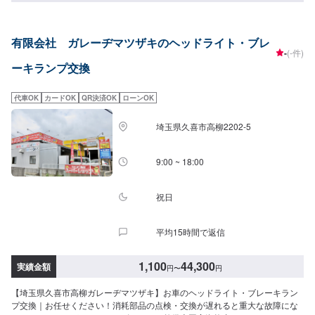
理を部品交換で対応してしまうから。私たちなら自社工場で即施工し、でき
るだけ部品交換をせず、修理対応いたします。私達は鈑金塗装のプロフェッ
ショナルです。大切なお車はぜひ、カーリペアCHIGIRAにおまかせくださ
有限会社 ガレーヂマツザキのヘッドライト・ブレ
い！--------------------------------------------------【1】オファーにてお問い合わせ
-
(-件)
【2】お見積り【3】お見積りにご納得いただければ作業開始【4】仕上がり
ーキランプ交換
次第納車□納期について□最短30分程度で納車いたします。車種や交換内容に
より納期が前後する場合がございます。予め、ご了承ください。□代車につい
て□作業中は無料の代車をご利用ください。※燃料代は、お客様負担となって
代車OK
カードOK
QR決済OK
ローンOK
おります。予め、ご了承ください。□パーツ持ち込みについて□パーツの持ち
込み可能です。オファーの際に持ち込みパーツの詳細をご入力ください。
埼玉県久喜市高柳2202-5
【定休日・営業時間】定休日：祝日営業時間：9:00~19:00
9:00 ~ 18:00
祝日
平均15時間で返信
1,100
44,300
実績金額
円
〜
円
【埼玉県久喜市高柳ガレーヂマツザキ】お車のヘッドライト・ブレーキラン
プ交換｜お任せください！消耗部品の点検・交換が遅れると重大な故障にな