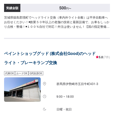
500
実績金額
円
〜
茨城県猿島郡境町でヘッドライト交換（車内外ライト全般）は平井自動車へ
お任せください！◾創業５０年以上の老舗の技術と最新設備で、お車をしっか
り点検・整備！◾１００％自社で対応！外注は使いません！【国の指定整備工
場】◾お車のトータルサポート！どんなことでもご相談下さい！★ハンドルを
少し曲げないと車がまっすぐ走らない…★タイヤの片減りが気になる…★他
店で断られてしまった…★保険を使えべきなのかわからない…などのご相談
もお気軽にどうぞ！【定休日・営業時間】定休日：第一日曜日、水曜日営業
時間：9:00~17:30【1】オファーにてお問い合わせ【2】お見積り【3】お見
ペイントショップグッド (株式会社Good)のヘッド
積りにご納得いただければ作業開始【4】仕上がり次第納車-----納期について-
5.0
(7件)
----納期は通常1日～2日程度で納車となります。車種や条件などにより、納期
ライト・ブレーキランプ交換
は前後する場合がございます。予めご了承ください。-----代車について-----無
料の代車をご用意しています。お車の作業中は代車をご利用ください。※代車
の燃料代はお客様にご負担いただいております。※内容などにより貸し出し出
代車OK
カードOK
QR決済OK
来かねる場合もございます。-----ご来店時の注意、受付方法-----入庫の際はお
気をつけてお越しください。駐車スペースは事務所前のお客様駐車スペース
群馬県伊勢崎市五目牛町431-3
に駐車してください。受付はスタッフへ「メンテモで予約しました」とお伝
えください。ご案内いたします。
9:00 ~ 18:00
日曜・祝日