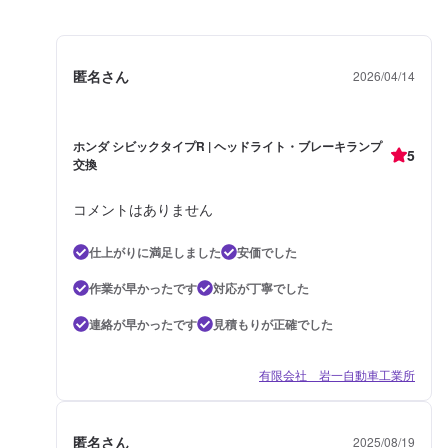
匿名さん
2026/04/14
ホンダ シビックタイプR | ヘッドライト・ブレーキランプ
5
交換
コメントはありません
仕上がりに満足しました
安価でした
作業が早かったです
対応が丁寧でした
連絡が早かったです
見積もりが正確でした
有限会社 岩一自動車工業所
匿名さん
2025/08/19