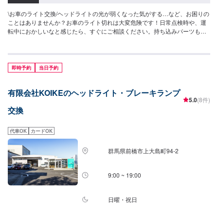
\お車のライト交換/ヘッドライトの光が弱くなった気がする…など、お困りの
ことはありませんか？お車のライト切れは大変危険です！日常点検時や、運
転中におかしいなと感じたら、すぐにご相談ください。持ち込みパーツも対
応可能です！持ち込みの場合はオファーにて、部品の詳細や車種情報をお送
りください。<料金目安>【ヘッドランプバルブ】●国産車：2,750円〜HID使
用の場合は16,500円前後●その他外車：3,850円〜5,390円HID使用の場合は
22,000円〜26,400円前後【その他バルブ各1本単位】スモールバルブ・ウイ
即時予約
当日予約
ンカー・バックランプ・ナンバー・コーナーランプ・ハイマウントなど●国産
車：550円〜●その他外車：1,100円〜1,540円程度<パーツ持ち込み可能>パー
有限会社KOIKEのヘッドライト・ブレーキランプ
ツ持ち込みも可能です。持ち込みの場合はオファーにて、部品の詳細や車種
5.0
(8件)
情報をお送りください。部品のご購入のご案内も可能ですので、ご希望の方
交換
はその旨をオファー詳細にてお伝えください。他店購入車の対応も、輸入車
の対応も、クルマの購入もいろいろ、説明力も対応力も！1969年に創業して
以来、50年以上この地でお店を営業させていただいております。チェーン店
代車OK
カードOK
への加盟、地元の皆様の支えでここまで1歩ずつ成長をさせて頂きました。こ
れからもお客様に笑顔を届けられるよう、新しいお店のオープンも進んでお
群馬県前橋市上大島町94-2
ります。
9:00 ~ 19:00
日曜・祝日