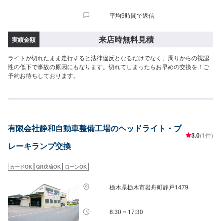
平均9時間で返信
来店時無料見積
実績金額
ライトが切れたまま走行すると法律違反となるだけでなく、周りからの視認
性の低下で事故の原因にもなります。切れてしまったらお早めの交換を！ご
予約お待ちしております。
有限会社静和自動車整備工場のヘッドライト・ブ
3.0
(1件)
レーキランプ交換
カードOK
QR決済OK
ローンOK
栃木県栃木市岩舟町静戸1479
8:30 ~ 17:30