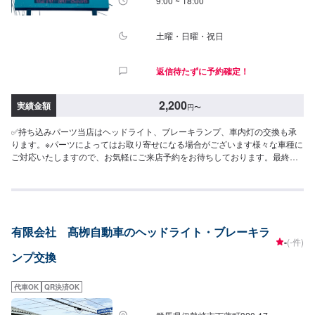
9:00 ~ 18:00
土曜・日曜・祝日
返信待たずに予約確定！
2,200
実績金額
円
〜
✅持ち込みパーツ当店はヘッドライト、ブレーキランプ、車内灯の交換も承
ります。※パーツによってはお取り寄せになる場合がございます様々な車種に
ご対応いたしますので、お気軽にご来店予約をお待ちしております。最終予
約受付は電話にてとなります。【参考価格】ヘッドライトユニット交換：
8,800円/箇所ヘッドライトバルブ交換：2,200円/箇所
有限会社 髙栁自動車のヘッドライト・ブレーキラ
-
(-件)
ンプ交換
代車OK
QR決済OK