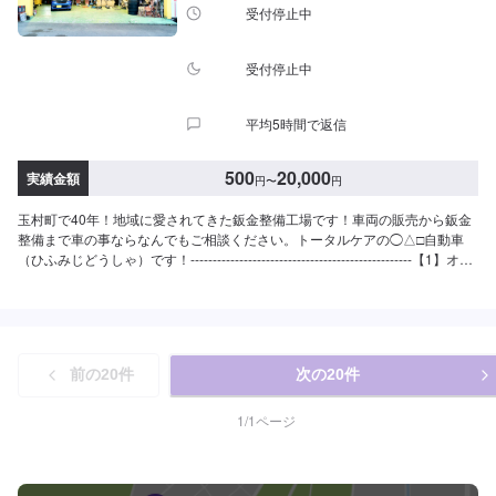
受付停止中
受付停止中
平均5時間で返信
500
20,000
実績金額
円
〜
円
玉村町で40年！地域に愛されてきた鈑金整備工場です！車両の販売から鈑金
整備まで車の事ならなんでもご相談ください。トータルケアの◯△□自動車
（ひふみじどうしゃ）です！--------------------------------------------------【1】オフ
ァーにてお問い合わせ【2】お見積り【3】お見積りにご納得いただければ作
業開始【4】仕上がり次第納車◯納期について◯通常1日〜2日程度で納車い
たします。車種や状態により納期が前後する場合がございます。予め、ご了
承ください。【定休日・営業時間】定休日：日曜日、祝日営業時間：
9:00~18:00
前の
20
件
次の
20
件
1
/
1
ページ