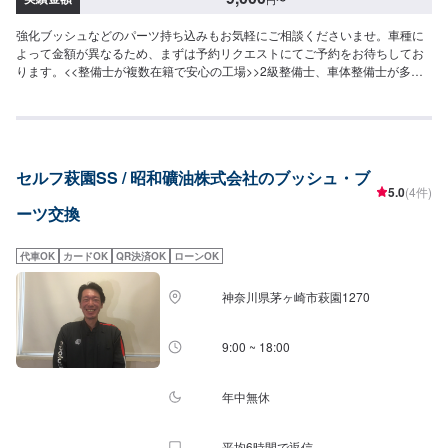
強化ブッシュなどのパーツ持ち込みもお気軽にご相談くださいませ。車種に
よって金額が異なるため、まずは予約リクエストにてご予約をお待ちしてお
ります。<<整備士が複数在籍で安心の工場>>2級整備士、車体整備士が多数
在籍しております。足回りの整備の際も安心してご依頼くださいませ。<<無
料の代車のご用意ございます>>ダイハツミライースなど代車をご用意してお
ります。交換中にお車が必要な場合にもご安心ください。
セルフ萩園SS / 昭和礦油株式会社のブッシュ・ブ
5.0
(4件)
ーツ交換
代車OK
カードOK
QR決済OK
ローンOK
神奈川県茅ヶ崎市萩園1270
9:00 ~ 18:00
年中無休
平均6時間で返信