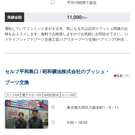
平均10時間で返信
11,000
実績金額
円
〜
運転していてミシミシと音がする等、気になる方は足回りブッシュ関連の点
検をおススメします。無料で点検致しますのでお気軽にお問合せ下さい。<<
ドライブシャフトブーツ交換工賃>>アウターブーツ交換(ベアリングOH含
む)：片側¥15,400~インナーブーツ交換：片側¥11,000~
セルフ平和島口 / 昭和礦油株式会社のブッシュ・
5.0
(1件)
ブーツ交換
カードOK
電子マネーOK
QR決済OK
ローンOK
東京都大田区大森本町1－9－11
9:00 ~ 18:00