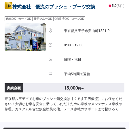
1位
5.0
(8件)
株式会社 優流のブッシュ・ブーツ交換
代車OK
カードOK
電子マネーOK
QR決済OK
ローンOK
東京都八王子市美山町1321-2
9:00 ~ 19:00
日曜・祝日
平均5時間で返信
15,000
実績金額
円
〜
東京都八王子市でお車のブッシュ類交換は【くるま工房優流】にお任せくだ
さい！大切なお車を安全に乗っていただくための車検やメンテナンス車検や
修理、カスタムを含む鈑金塗装の他、レース参戦のサポートまで幅ひろくお
応えできるのは20年のノウハウがあるから。生活の手段でもあり、楽しみの
一部でもある車。お客様が思い描いた夢を並走できるパートナーでありたい
と考えています。ドライブ中の不具合やなんだかおかしい気がする…などの