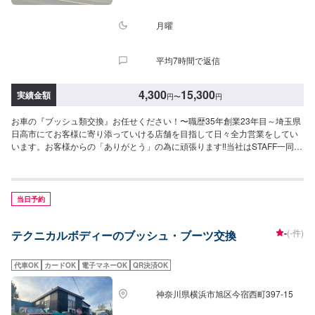
月曜
平均7時間で返信
4,300
15,300
実績金額
円
〜
円
お車の『ブッシュ類交換』お任せください！〜職歴35年創業23年目～埼玉県
日高市にてお客様に寄り添っていける店舗を目指して日々全力営業をしてい
います。お客様からの「ありがとう」の為に頑張ります‼当社はSTAFF一同、
お客様の大切なお車のカーコンサルタントとしてお客様にとって一番良い方
法をご提案・ご説明させて頂きます。部品の持ち込みも可能です。ご希望の
お客様は車種情報・車検証・パーツの詳細をオファー送信時にお送りくださ
い。【1】オファーにてお問い合わせ【2】ご入庫・お見積り【3】お見積り
当日予約
にご納得いただければ作業開始【4】仕上がり次第納車<代車について>自費
修理、整備に限り代車の貸し出しを無料で行っております。有償でのレンタ
-
(-件)
テクニカルボディーのブッシュ・ブーツ交換
ル貸出も行っております。お気軽にご相談下さい。※代車の燃料代はお客様に
ご負担いただいております。<定休日・営業時間>定休日：月曜日営業時間：
9:00~18:00
代車OK
カードOK
電子マネーOK
QR決済OK
神奈川県横浜市旭区今宿西町397-15