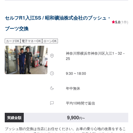
のことでご不明な点や、不安な点はしっかり伺い、丁寧に説明させていただ
きますので、ご安心してご相談ください。【作業の流れ】【1】お問い合わせ
【2】車の確認・お見積もりの作成【3】車のお預かり【4】修理開始【5】修
セルフR1入江SS / 昭和礦油株式会社のブッシュ・
理終了・お支払い【6】アフターサポート【代車について】作業中にお車が必
5.0
(1件)
要なお客様には、代車をお出しすることもできますので事前にご相談くださ
ブーツ交換
い。代車は、ご希望の車種がお選びいただけ、ほぼすべてにETC、ナビが付
いております。※代車の燃料代はお客様にご負担いただいております。【定休
日・営業時間】定休日：不定休日曜日はお問い合わせください。営業時間：
カードOK
電子マネーOK
ローンOK
9:00~18:00
神奈川県横浜市神奈川区入江1－32－
25
9:30 ~ 18:00
年中無休
平均10時間で返信
9,900
実績金額
円
〜
ブッシュ類の交換は当店にお任せください。お車の乗り心地の改善をするこ