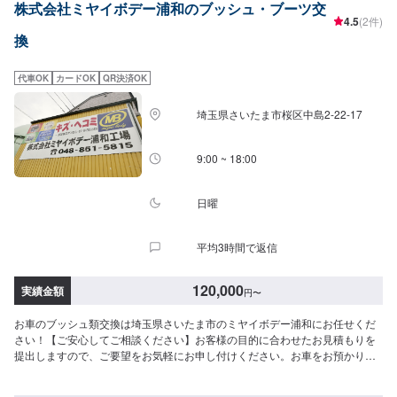
株式会社ミヤイボデー浦和のブッシュ・ブーツ交
4.5
(2件)
換
代車OK
カードOK
QR決済OK
埼玉県さいたま市桜区中島2-22-17
9:00 ~ 18:00
日曜
平均3時間で返信
120,000
実績金額
円
〜
お車のブッシュ類交換は埼玉県さいたま市のミヤイボデー浦和にお任せくだ
さい！【ご安心してご相談ください】お客様の目的に合わせたお見積もりを
提出しますので、ご要望をお気軽にお申し付けください。お車をお預かりし
て、独自の判断で作業をするようなことは一切ございません。お客様お一人
おひとりのカーライフに合わせた細かいお見積もりを作成いたします。お車