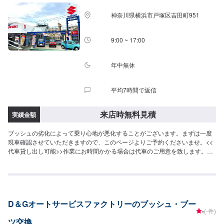
神奈川県横浜市戸塚区吉田町951
9:00 ~ 17:00
年中無休
平均7時間で返信
来店時無料見積
実績金額
ブッシュの劣化によって乗り心地が悪化することがございます。まずは一度
現車確認させていただきますので、このページよりご予約くださいませ。<<
代車貸し出し可能>>作業にお時間かかる場合は代車のご用意を致します。お
気軽にお申し付けくださいませ。<<フリードリンクやキッズルームも完備>>
お見積もりのお客さまや、家族連れの方にも快適に過ごすことができるよう
心がけております。<<経験豊富な資格保持者が多数>>自動車検査員が5名、
二級整備士が5名、車体整備士が1名と、多数の従業員が在籍しております。
車検だけでなく、整備や修理の際もお客さまのお車を受け入れる万全の体制
D＆Gオートサービスファクトリーのブッシュ・ブー
を整えております。どんな些細なことでもご相談くださいませ。皆様のご予
-
(-件)
約・ご来店を心よりお待ちしております！
ツ交換