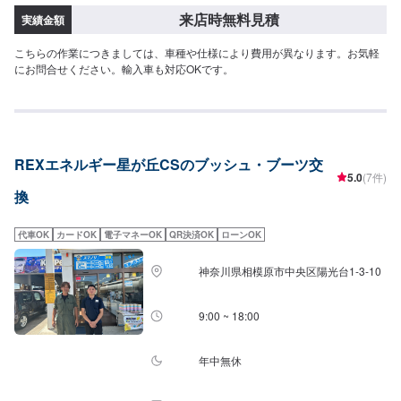
来店時無料見積
実績金額
こちらの作業につきましては、車種や仕様により費用が異なります。お気軽
にお問合せください。輸入車も対応OKです。
REXエネルギー星が丘CSのブッシュ・ブーツ交
5.0
(7件)
換
代車OK
カードOK
電子マネーOK
QR決済OK
ローンOK
神奈川県相模原市中央区陽光台1-3-10
9:00 ~ 18:00
年中無休