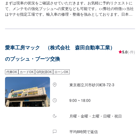
まずは現車の状況をご確認させていただきます。お気軽に予約リクエストに
て、メンテモの強化ブッシュへの変更なども可能です。<<弊社の特徴>>当社
はヤナセ指定工場です。輸入車の修理・整備を強みとしております。日本
車・ドイツ車・イタリア車・アメリカ車・電気自動車のことならお任せくだ
さい！<<代車について>>工場の代車を26台ご用意しております。お時間かか
る場合にも安心です。<<国家資格を持った整備士が多数在籍>>二級整備士・
三級整備士が多数在籍しております。愛車の不具合・気になるところはなん
でもご相談ください！
愛車工房マック （株式会社 森田自動車工業）
5.0
(-件)
のブッシュ・ブーツ交換
代車OK
カードOK
QR決済OK
ローンOK
東京都立川市砂川町8-72-3
9:00 ~ 18:00
月曜・金曜・土曜・日曜・祝日
平均8時間で返信