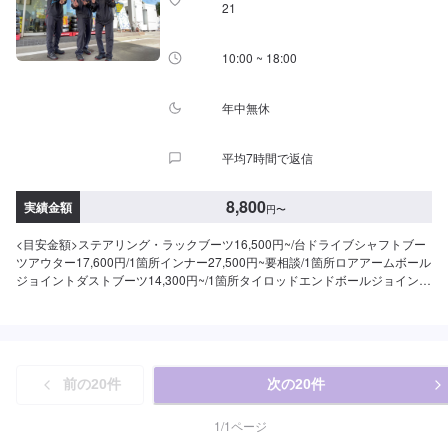
21
10:00 ~ 18:00
年中無休
平均7時間で返信
8,800
実績金額
円
〜
<目安金額>ステアリング・ラックブーツ16,500円~/台ドライブシャフトブー
ツアウター17,600円/1箇所インナー27,500円~要相談/1箇所ロアアームボール
ジョイントダストブーツ14,300円~/1箇所タイロッドエンドボールジョイント
ダストブーツ8,800円/1箇所スタビライザーリンクボールジョイントダストブ
ーツASSY8,800円/1箇所
前の
20
件
次の
20
件
1
/
1
ページ