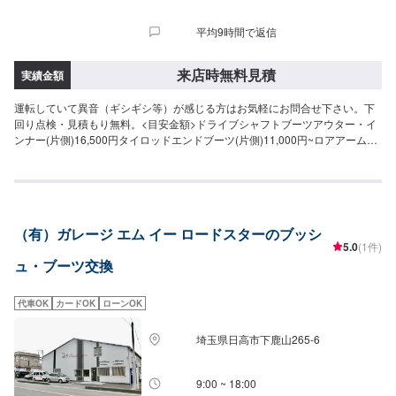
平均9時間で返信
来店時無料見積
実績金額
運転していて異音（ギシギシ等）が感じる方はお気軽にお問合せ下さい。下
回り点検・見積もり無料。<目安金額>ドライブシャフトブーツアウター・イ
ンナー(片側)16,500円タイロッドエンドブーツ(片側)11,000円~ロアアームブ
ーツ(片側)16,500円スタビリング(片側)14,300円
（有）ガレージ エム イー ロードスターのブッシ
5.0
(1件)
ュ・ブーツ交換
代車OK
カードOK
ローンOK
埼玉県日高市下鹿山265-6
9:00 ~ 18:00