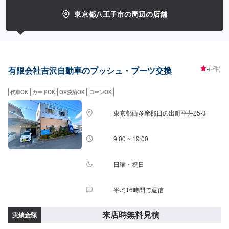
お悩みもお気軽にご相談ください！オファーの備考欄に気になる症状などを
ご入力いただきますと対応がスムーズですので、ご協力ください。【お客様
東京都八王子市の周辺の店舗
のニーズをお聞きしながら、お客様の夢を共に考えます。】お任せいただい
た大切な車は、教育体制の行き届いたスタッフと最新の環境で、ご相談窓口
から実際の作業、納車に至るまでを一人の職人が担当しています。それはお
客様との信頼を築くためでもあり、納車までの期間を短縮するためでもあり
ます。専門性の高さやスキルの高いサービスをお客様に提供し「また来る
よ！」と言っていただくプロセスが優流のトータルサービスです。【1】オフ
-
(-件)
有限会社吉沢自動車のブッシュ・ブーツ交換
ァーにてお問い合わせ【2】ご来店・入庫・お見積り【3】お見積りにご納得
いただければ作業開始【4】仕上がり次第納車【代車について】代車をご用意
代車OK
カードOK
QR決済OK
ローンOK
しています。お車の作業中は代車をご利用ください。※代車の燃料代はお客様
にご負担いただいております。【定休日・営業時間】定休日：日曜・祝日営
業時間：9:00~19:00
東京都西多摩郡日の出町平井25-3
9:00 ~ 19:00
日曜・祝日
平均16時間で返信
来店時無料見積
実績金額