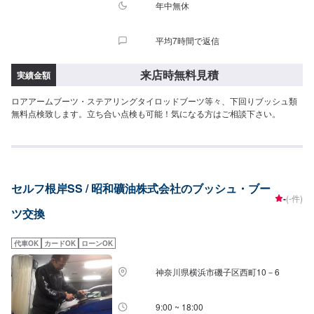
年中無休
平均7時間で返信
来店時無料見積
実績金額
ロアアームブーツ・ステアリングタイロッドブーツ等々、下回りブッシュ類
無料点検致します。立ち合い点検も可能！気になる方はご相談下さい。
セルフ根岸SS / 昭和礦油株式会社のブッシュ・ブー
-
(-件)
ツ交換
代車OK
カードOK
ローンOK
神奈川県横浜市磯子区西町10－6
9:00 ~ 18:00