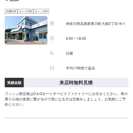
代車OK
カードOK
ローンOK
神奈川県高座郡寒川町大曲3丁目16-1
9:00 ~ 18:30
日曜
平均17時間で返信
来店時無料見積
実績金額
ブッシュ類交換はD＆Gオートサービスファクトリーにお任せください。車の
乗り心地の改善に繋がるので気になる方は交換をしましょう。お気軽にご予
約ください。