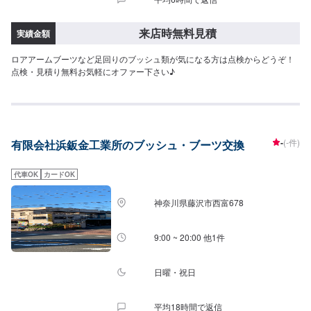
来店時無料見積
実績金額
ロアアームブーツなど足回りのブッシュ類が気になる方は点検からどうぞ！
点検・見積り無料お気軽にオファー下さい♪
-
(-件)
有限会社浜鈑金工業所のブッシュ・ブーツ交換
代車OK
カードOK
神奈川県藤沢市西富678
9:00 ~ 20:00 他1件
日曜・祝日
平均18時間で返信