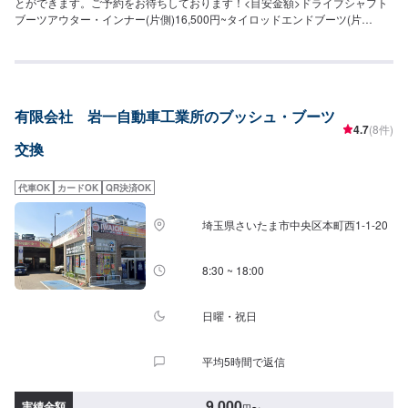
とができます。ご予約をお待ちしております！<目安金額>ドライブシャフト
ブーツアウター・インナー(片側)16,500円~タイロッドエンドブーツ(片
側)9,900円~ロアアームブーツ(片側)11,000円~スタビリング(片側)13,200円~
有限会社 岩一自動車工業所のブッシュ・ブーツ
4.7
(8件)
交換
代車OK
カードOK
QR決済OK
埼玉県さいたま市中央区本町西1-1-20
8:30 ~ 18:00
日曜・祝日
平均5時間で返信
9,000
実績金額
円
〜