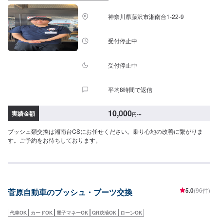
神奈川県藤沢市湘南台1-22-9
受付停止中
受付停止中
平均8時間で返信
10,000
実績金額
円
〜
ブッシュ類交換は湘南台CSにお任せください。乗り心地の改善に繋がりま
す。ご予約をお待ちしております。
5.0
(96件)
菅原自動車のブッシュ・ブーツ交換
代車OK
カードOK
電子マネーOK
QR決済OK
ローンOK