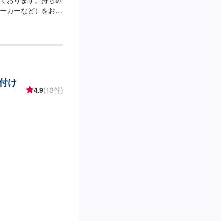
ーカーなど）をお送
しできます。【くる
できる限り答え
すると言う謙虚な姿
かもしれません。そ
いと思っています。
を共に考えます。】
付け
いたスタッフと最新
4.9
(13件)
るまでを一人の職人
ためでもあり、納車
の高さやスキルの高
言っていただくプロ
ァーにてお問い合わ
ければ作業開始【4】
しています。お車の
はお客様にご負担い
：日曜・祝日営業時