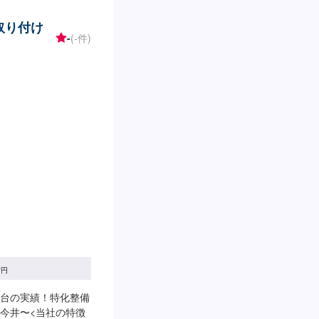
取り付け
-
(-件)
0
円
台の実績！特化整備
今井〜<当社の特徴