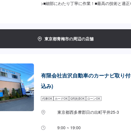
>■細部にわたり丁寧に作業！■最高の技術と適
取り付けは、私たちにお任せ下さい！【1】オフ
せ【2】お見積り【3】お見積りにご納得いただ
仕上がり次第納車<パーツについて>パーツの持
す！ご希望の方はパーツ詳細やお車の情報をオフ
だけますとスムーズに対応可能です。<代車につ
東京都青梅市の周辺の店舗
ています。お車の作業中は代車をご利用ください
お客様にご負担いただいております。<入庫受付
庫受付可能日：水・木・金営業時間：9:00~18:0
有限会社吉沢自動車のカーナビ取り付け
込み)
代車OK
カードOK
QR決済OK
ローンOK
東京都西多摩郡日の出町平井25-3
9:00 ~ 19:00