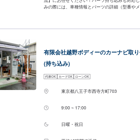
みの際には、車種情報とパーツの詳細（型番やメ
りいただきますと、スムーズにお見積もりをお出
ま工房優流のモットー】・お客さんのわがままに
る。・面倒くさいを仕事にする。・おもてなしを
勢で応対する。私たちの企業理念は基本中の基本
れでも実直に着実に真っすぐに基本へこだわりた
【お客様のニーズをお聞きしながら、お客様の夢
有限会社越野ボディーのカーナビ取り
お任せいただいた大切な車は、教育体制の行き届
の環境で、ご相談窓口から実際の作業、納車に至
(持ち込み)
が担当しています。それはお客様との信頼を築く
までの期間を短縮するためでもあります。専門性
代車OK
カードOK
ローンOK
いサービスをお客様に提供し「また来るよ！」と
セスが優流のトータルサービスです。【1】オフ
東京都八王子市西寺方町703
せ【2】お見積り【3】お見積りにご納得いただ
仕上がり次第納車【代車について】代車をご用意
作業中は代車をご利用ください。※代車の燃料代
9:00 ~ 17:00
ただいております。【定休日・営業時間】定休日
間：9:00~19:00
日曜・祝日