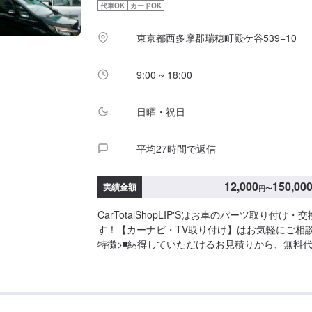
代車OK
カードOK
東京都西多摩郡瑞穂町殿ケ谷539−10
9:00 ~ 18:00
日曜・祝日
平均27時間で返信
12,000
150,00
実績金額
円
〜
CarTotalShopLIP'Sはお車のパーツ取り付け
す！【カーナビ・TV取り付け】はお気軽にご相
特徴>◾納得していただけるお見積りから、無料
スタッフが責任をもってお受けします。修理内容
内容について、丁寧にご説明いたしますので、車
識をお持ちでない方でも、ご安心ください。◾国
入車も修理経験豊富！<パーツ持ち込み・販売OK