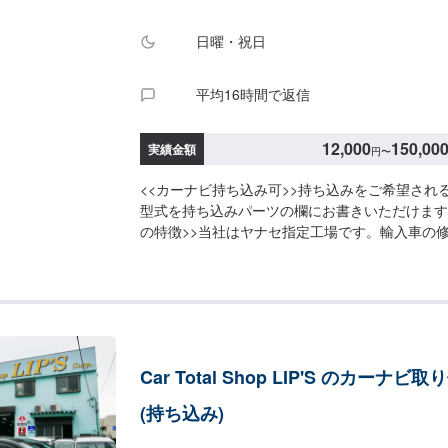
日曜・祝日
平均16時間で返信
12,000
150,00
実績金額
円
〜
<<カーナビ持ち込み可>>持ち込みをご希望され
型式を持ち込みパーツの欄にお書きいただけます
の特徴>>当社はヤナセ指定工場です。輸入車の
ております。日本車・ドイツ車・イタリア車・ア
車のことならお任せください！<<代車について>
ご用意しておりますので、ご希望の方はお申し付
国家資格を持った整備士が多数在籍>>二級整備
在籍しております。愛車の不具合・気になるとこ
お待ちしております！
Car Total Shop LIP'S のカーナビ
(持ち込み)