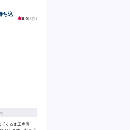
ーにてお送りくださ
お車の車検証を添付い
持ち込
ご入庫の際にご相談
5.0
(8件)
】お見積り【3】お見
り次第納車【代車に
代車のご用意まで自
作業中は代車をご利
ただいております。
土曜日営業時間：
で、重度の犬アレルギー
なさった際に少し吠
いです。
0
円
は【くるま工房優
ております。持ち込