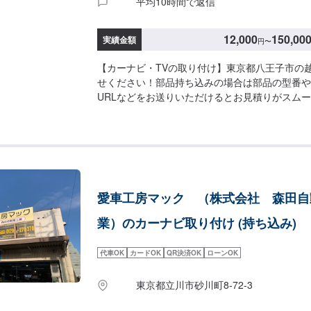
平均10時間で返信
12,000
150,00
実績金額
円
〜
【カーナビ・TVの取り付け】東京都八王子市の
せください！部品持ち込みの場合は部品の型番や
URLなどをお送りいただけるとお見積りがスム
や型番の情報をお送りいただけない場合、お見積
が難しくなってしまいますのでご了承ください。
客様の大切なお車をお引き受けいたします。◾保
とでもご相談ください。◾各種コーティング、特
工場です。展示場もございます。創業３５年、自
るトラブルや故障、車検、鈑金塗装全ての分野で
愛車工房マック （株式会社 森田自
自動車に関する全ての事お気軽にご相談下さい。
整備士がお客様の大切なお車のメンテナンスを行
業）のカーナビ取り付け (持ち込み)
いて】通常:2~3日※車種や状態などにより前後
【お見積もり・代車無料】リサイクル部品を使っ
代車OK
カードOK
QR決済OK
ローンOK
手配などお客様のニーズに応えるお見積もりを実
燃料代はお客様にご負担いただいております。※
東京都立川市砂川町8-72-3
出し出来かねる場合もございます。【定休日・営
曜日、祝日営業時間：9:00~18:00【1】オフ