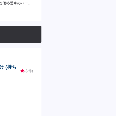
正な価格愛車のパーツ
ァーにてお問い合わ
ければ作業開始【4】
ち込み・販売も可能で
ァーにてお送りいた
いて>代車をご用意し
。※代車の燃料代は
可能日・営業時間>入
0
 (持ち
-
(-件)