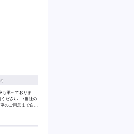
0
円
・交換も承っておりま
談ください！<当社の
代車のご用意まで自社
やお見積もりの金額
の修理に関しての知
産車はもちろん、輸
>✔️パーツ持ち込み