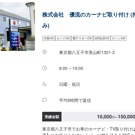
をご希望の方はパーツの詳細と車種情報をオファ
い。✔️パーツ購入をご希望の方はオファーにて
株式会社 優流のカーナビ取り付け (
ただくとスムーズにご案内が可能です。詳しくは
ください！【1】オファーにてお問い合わせ【2
み)
積りにご納得いただければ作業開始【4】仕上が
ついて】納得していただけるお見積りから、無料
代車OK
カードOK
電子マネーOK
QR決済OK
ローンOK
社スタッフが責任をもってお受けします。お車の
用ください。※代車の燃料代はお客様にご負担い
東京都八王子市美山町1321-2
【定休日・営業時間】定休日：日曜、祭日、第二
8:30〜17:30※看板犬が事務所内におりますの
の方はお気をつけください。また、お客様が来店
9:00 ~ 19:00
えることがございます。ご了承いただけますと幸
日曜・祝日
平均5時間で返信
10,000
150,00
実績金額
円
〜
東京都八王子市でお車のカーナビ・TV取り付け
流】にお任せください！パーツ持ち込みも対応し