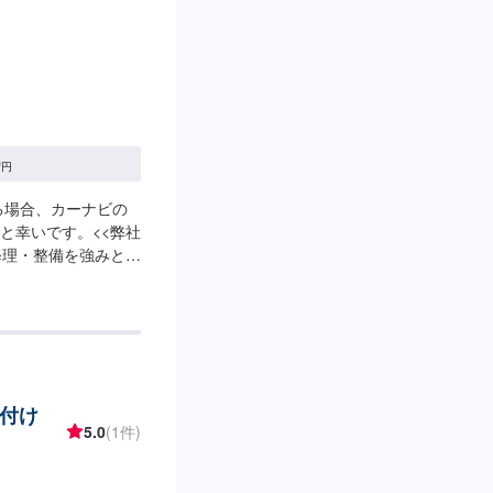
0
円
る場合、カーナビの
と幸いです。<<弊社
修理・整備を強みとし
メリカ車・電気自動
>工場の代車を26台
けくださいませ。<<
士・三級整備士が多数
ろはなんでもご相談
取り付け
5.0
(1件)