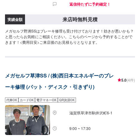
返信待たずに予約確定！
来店時無料見積
実績金額
メガセルフ野洲SSはブレーキ修理も受け付けております！効きが悪いかも？
と思ったらお気軽にご相談ください。こちらのページから予約することがで
きます！<費用目安>ご来店後のお見積もりとなります。
メガセルフ草津SS / (株)西日本エネルギーのブレ
5.0
(4件)
ーキ修理 (パット・ディスク・引きずり)
代車OK
カードOK
電子マネーOK
QR決済OK
滋賀県草津市駒井沢町6-1
9:00 ~ 17:30