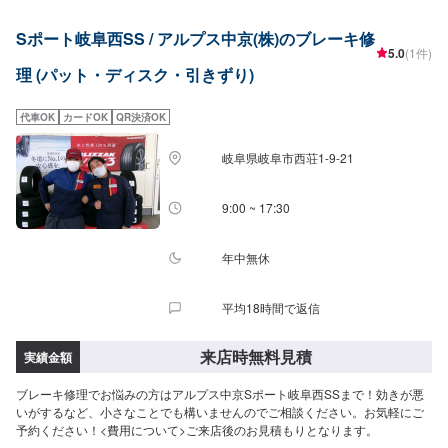
Sポート岐阜西SS / アルプス中京(株)のブレーキ修
5.0
(1件)
理 (パット・ディスク・引きずり)
代車OK
カードOK
QR決済OK
岐阜県岐阜市西荘1-9-21
9:00 ~ 17:30
年中無休
平均18時間で返信
来店時無料見積
実績金額
ブレーキ修理でお悩みの方はアルプス中京Sポート岐阜西SSまで！効きが悪
いがするなど、小さなことでも構いませんのでご相談ください。お気軽にご
予約ください！<費用について>ご来店後のお見積もりとなります。