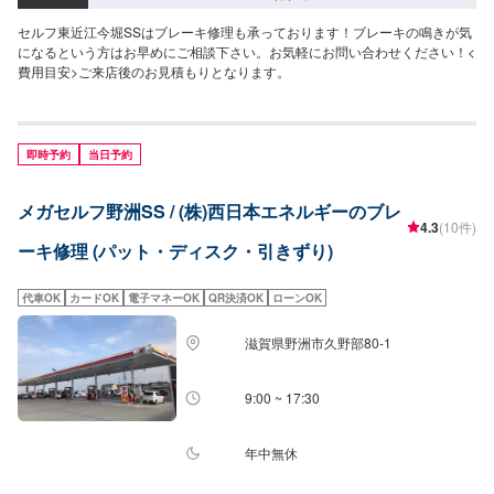
セルフ東近江今堀SSはブレーキ修理も承っております！ブレーキの鳴きが気
になるという方はお早めにご相談下さい。お気軽にお問い合わせください！<
費用目安>ご来店後のお見積もりとなります。
即時予約
当日予約
メガセルフ野洲SS / (株)西日本エネルギーのブレ
4.3
(10件)
ーキ修理 (パット・ディスク・引きずり)
代車OK
カードOK
電子マネーOK
QR決済OK
ローンOK
滋賀県野洲市久野部80-1
9:00 ~ 17:30
年中無休