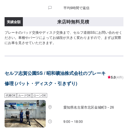
平均9時間で返信
来店時無料見積
実績金額
ブレーキのパッド交換やディスク交換まで、セルフ道徳SSにお問い合わせく
ださい。車種やパーツによってお値段が大きく変わりますので、まずは実際
にお車を見させていただきます。
セルフ志賀公園SS / 昭和礦油株式会社のブレーキ
5.0
(4件)
修理 (パット・ディスク・引きずり)
代車OK
カードOK
ローンOK
愛知県名古屋市北区金城町3－26
9:00 ~ 18:00