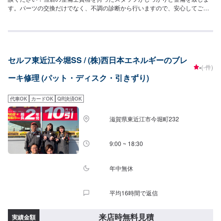
す。パーツの交換だけでなく、不調の診断から行いますので、安心してご依
頼ください！ぜひ、ご相談をお待ちしております！【参考価格】(フィットの
場合)パッド交換：2,800円/1ヶ所ディスク交換：3,500円/1ヶ所
セルフ東近江今堀SS / (株)西日本エネルギーのブレ
-
(-件)
ーキ修理 (パット・ディスク・引きずり)
代車OK
カードOK
QR決済OK
滋賀県東近江市今堀町232
9:00 ~ 18:30
年中無休
平均16時間で返信
来店時無料見積
実績金額