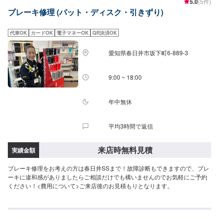
5.0
(5件)
ブレーキ修理 (パット・ディスク・引きずり)
代車OK
カードOK
電子マネーOK
QR決済OK
愛知県春日井市坂下町6-889-3
9:00 ~ 18:00
年中無休
平均3時間で返信
来店時無料見積
実績金額
ブレーキ修理をお考えの方は春日井SSまで！故障診断もできますので、ブレ
ーキに違和感がありましたらご相談だけでも構いませんのでお気軽にご予約
ください！<費用について>ご来店後のお見積もりとなります。