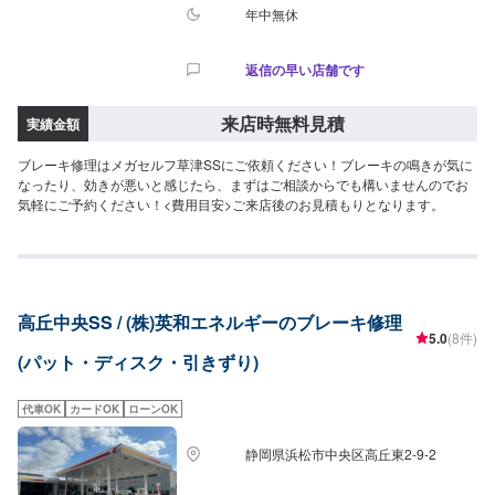
年中無休
返信の早い店舗です
来店時無料見積
実績金額
ブレーキ修理はメガセルフ草津SSにご依頼ください！ブレーキの鳴きが気に
なったり、効きが悪いと感じたら、まずはご相談からでも構いませんのでお
気軽にご予約ください！<費用目安>ご来店後のお見積もりとなります。
高丘中央SS / (株)英和エネルギーのブレーキ修理
5.0
(8件)
(パット・ディスク・引きずり)
代車OK
カードOK
ローンOK
静岡県浜松市中央区高丘東2-9-2