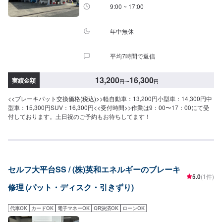
9:00 ~ 17:00
年中無休
平均7時間で返信
13,200
16,300
実績金額
円
〜
円
<<ブレーキパット交換価格(税込)>>軽自動車：13,200円小型車：14,300円中
型車：15,300円SUV：16,300円<<受付時間>>作業は9：00〜17：00にて受
付しております。土日祝のご予約もお待ちしてます！
セルフ大平台SS / (株)英和エネルギーのブレーキ
5.0
(1件)
修理 (パット・ディスク・引きずり)
代車OK
カードOK
電子マネーOK
QR決済OK
ローンOK