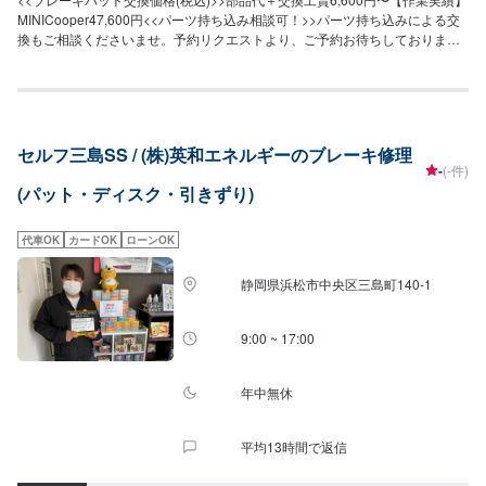
MINICooper47,600円<<パーツ持ち込み相談可！>>パーツ持ち込みによる交
換もご相談くださいませ。予約リクエストより、ご予約お待ちしておりま
す。<<アクセス>>船越バイパス沿いにございます。上新屋南の交差点のすぐ
横でございます。
セルフ三島SS / (株)英和エネルギーのブレーキ修理
-
(-件)
(パット・ディスク・引きずり)
代車OK
カードOK
ローンOK
静岡県浜松市中央区三島町140-1
9:00 ~ 17:00
年中無休
平均13時間で返信