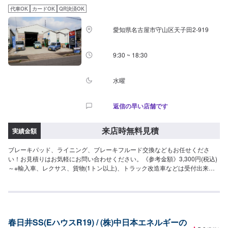
代車OK
カードOK
QR決済OK
愛知県名古屋市守山区天子田2-919
9:30 ~ 18:30
水曜
返信の早い店舗です
来店時無料見積
実績金額
ブレーキパッド、ライニング、ブレーキフルード交換などもお任せくださ
い！お見積りはお気軽にお問い合わせください。《参考金額》3,300円(税込)
～※輸入車、レクサス、貨物(1トン以上)、トラック改造車などは受付出来ま
せんのでご了承ください。
春日井SS(EハウスR19) / (株)中日本エネルギーの