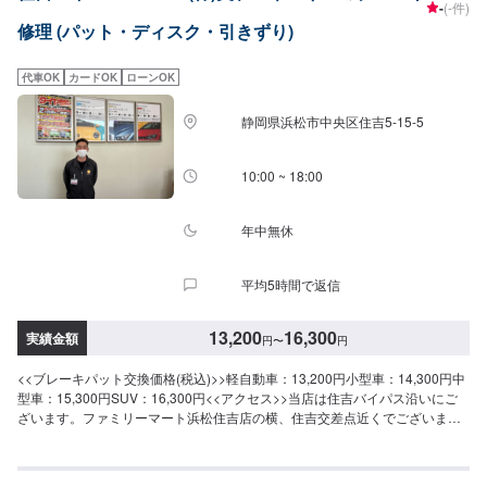
-
(-件)
修理 (パット・ディスク・引きずり)
代車OK
カードOK
ローンOK
静岡県浜松市中央区住吉5-15-5
10:00 ~ 18:00
年中無休
平均5時間で返信
13,200
16,300
実績金額
円
〜
円
<<ブレーキパット交換価格(税込)>>軽自動車：13,200円小型車：14,300円中
型車：15,300円SUV：16,300円<<アクセス>>当店は住吉バイパス沿いにご
ざいます。ファミリーマート浜松住吉店の横、住吉交差点近くでございま
す。<<待合室>>座ってお待ちいただける待合室をご用意しております。喫煙
ルーム、トイレのご用意もございます。