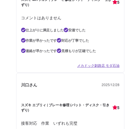
5
ずり)
コメントはありません
仕上がりに満足しました
安価でした
作業が早かったです
対応が丁寧でした
連絡が早かったです
見積もりが正確でした
メカドック釧路店 モダ石油
川口さん
2025/12/28
スズキ エブリィ | ブレーキ修理 (パット・ディスク・引き
5
ずり)
接客対応 作業 いずれも完璧