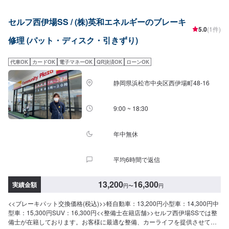
セルフ西伊場SS / (株)英和エネルギーのブレーキ
5.0
(1件)
修理 (パット・ディスク・引きずり)
代車OK
カードOK
電子マネーOK
QR決済OK
ローンOK
静岡県浜松市中央区西伊場町48-16
9:00 ~ 18:30
年中無休
平均6時間で返信
13,200
16,300
実績金額
円
〜
円
<<ブレーキパット交換価格(税込)>>軽自動車：13,200円小型車：14,300円中
型車：15,300円SUV：16,300円<<整備士在籍店舗>>セルフ西伊場SSでは整
備士が在籍しております。お客様に最適な整備、カーライフを提供させて頂