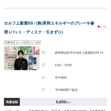
きます。<<受付時間>>作業受付時間は9：00〜18：30でございます。定休日
はございませんので、土日祝の予約も歓迎です。
セルフ上新屋SS / (株)英和エネルギーのブレーキ修
-
(-件)
理 (パット・ディスク・引きずり)
代車OK
カードOK
ローンOK
静岡県浜松市中央区上新屋町229-14
9:30 ~ 19:00
年中無休
平均8時間で返信
6,600
実績金額
円
〜
<<ブレーキパット交換価格(税込)>>部品代＋交換工賃6,600円〜【作業実績】