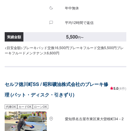
年中無休
平均12時間で返信
5,500
実績金額
円
〜
<目安金額>ブレーキパッド交換16,500円ブレーキフルード交換5,500円ブレ
ーキフルードメンテナンス6,600円
セルフ徳川町SS / 昭和礦油株式会社のブレーキ修
5.0
(4件)
理 (パット・ディスク・引きずり)
代車OK
カードOK
ローンOK
愛知県名古屋市東区東大曽根町34－2