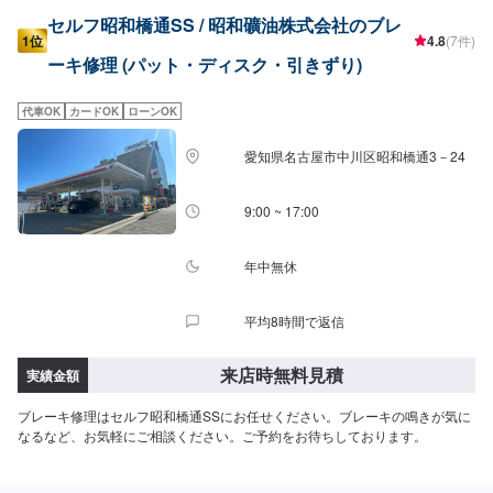
セルフ昭和橋通SS / 昭和礦油株式会社のブレ
1位
4.8
(7件)
ーキ修理 (パット・ディスク・引きずり)
代車OK
カードOK
ローンOK
愛知県名古屋市中川区昭和橋通3－24
9:00 ~ 17:00
年中無休
平均8時間で返信
来店時無料見積
実績金額
ブレーキ修理はセルフ昭和橋通SSにお任せください。ブレーキの鳴きが気に
なるなど、お気軽にご相談ください。ご予約をお待ちしております。