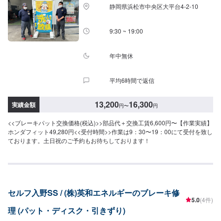
静岡県浜松市中央区大平台4-2-10
9:30 ~ 19:00
年中無休
平均6時間で返信
13,200
16,300
実績金額
円
〜
円
<<ブレーキパット交換価格(税込)>>部品代＋交換工賃6,600円〜【作業実績】
ホンダフィット49,280円<<受付時間>>作業は9：30〜19：00にて受付を致し
ております。土日祝のご予約もお待ちしております！
セルフ入野SS / (株)英和エネルギーのブレーキ修
5.0
(4件)
理 (パット・ディスク・引きずり)