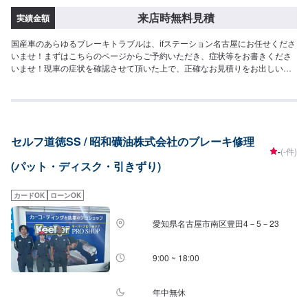
来店時無料見積
実績金額
国産車のあらゆるブレーキトラブルは、ifステーション名古屋にお任せくださ
いませ！まずはこちらのページからご予約いただき、症状等をお書きくださ
いませ！現車の症状を確認させて頂いた上で、正確なお見積りをお出しいた
します。
セルフ道徳SS / 昭和礦油株式会社のブレーキ修理
-
(-件)
(パット・ディスク・引きずり)
カードOK
ローンOK
愛知県名古屋市南区豊田4－5－23
9:00 ~ 18:00
年中無休