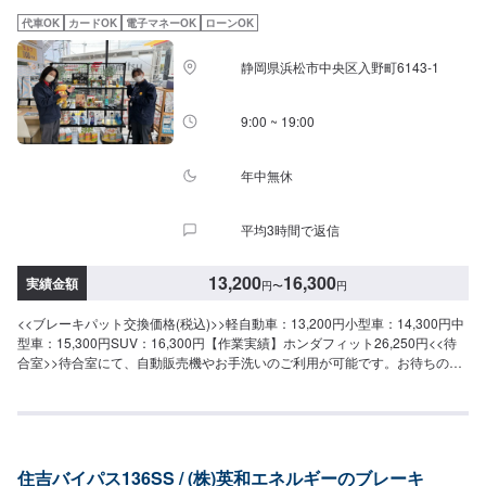
代車OK
カードOK
電子マネーOK
ローンOK
静岡県浜松市中央区入野町6143-1
9:00 ~ 19:00
年中無休
平均3時間で返信
13,200
16,300
実績金額
円
〜
円
<<ブレーキパット交換価格(税込)>>軽自動車：13,200円小型車：14,300円中
型車：15,300円SUV：16,300円【作業実績】ホンダフィット26,250円<<待
合室>>待合室にて、自動販売機やお手洗いのご利用が可能です。お待ちの際
にご利用くださいませ。<<パーツ持ち込み相談可！>>パーツ持ち込み交換も
ご予約可能です。ご相談くださいませ。
住吉バイパス136SS / (株)英和エネルギーのブレーキ