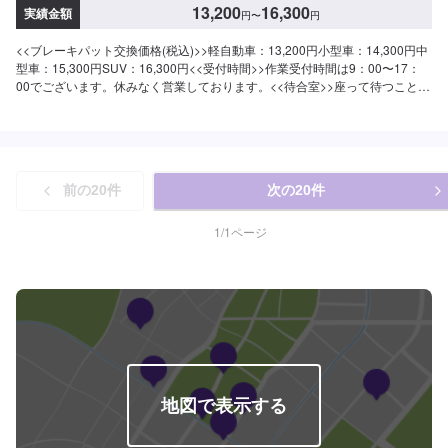
13,200
16,300
実績金額
円
〜
円
<<ブレーキパット交換価格(税込)>>軽自動車：13,200円小型車：14,300円中
型車：15,300円SUV：16,300円<<受付時間>>作業受付時間は9：00〜17：
00でございます。休みなく営業しております。<<待合室>>座って待つことが
可能な待合室を用意しております。お手洗いもございます。作業をお待ちの
際にご利用くださいませ。
前の
20
件
次の
20
件
1
/
1
ページ
地図で表示する