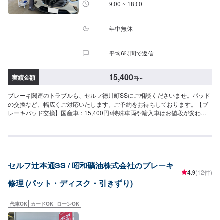
9:00 ~ 18:00
年中無休
平均6時間で返信
15,400
実績金額
円
〜
ブレーキ関連のトラブルも、セルフ徳川町SSにご相談くださいませ。パッド
の交換など、幅広くご対応いたします。ご予約をお待ちしております。【ブ
レーキパッド交換】国産車：15,400円※特殊車両や輸入車はお値段が変わる
場合もございます。
セルフ辻本通SS / 昭和礦油株式会社のブレーキ
4.9
(12件)
修理 (パット・ディスク・引きずり)
代車OK
カードOK
ローンOK