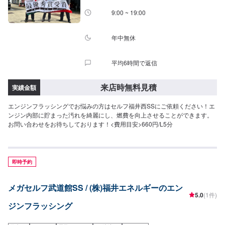
9:00 ~ 19:00
年中無休
平均6時間で返信
来店時無料見積
実績金額
エンジンフラッシングでお悩みの方はセルフ福井西SSにご依頼ください！エ
ンジン内部に貯まった汚れを綺麗にし、燃費を向上させることができます。
お問い合わせをお待ちしております！<費用目安>660円/L5分
即時予約
メガセルフ武道館SS / (株)福井エネルギーのエン
5.0
(1件)
ジンフラッシング