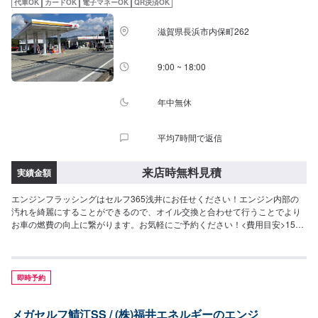
代車OK
カードOK
電子マネーOK
QR決済OK
滋賀県長浜市内保町262
9:00 ~ 18:00
年中無休
平均7時間で返信
来店時無料見積
実績金額
エンジンフラッシングはセルフ365浅井にお任せください！エンジン内部の
汚れを綺麗にすることができるので、オイル交換と合わせて行うことでより
お車の燃費の向上に繋がります。お気軽にご予約ください！<費用目安>1540
円~/L
即時予約
メガセルフ鯖江SS / (株)福井エネルギーのエンジ