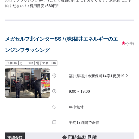
約ください！<費用目安>660円/L
メガセルフ北インターSS / (株)福井エネルギーのエ
-
(-件)
ンジンフラッシング
代車OK
カードOK
電子マネーOK
福井県福井市新保町14字1反所19-2
9:00 ~ 19:00
年中無休
平均18時間で返信
来店時無料見積
実績金額