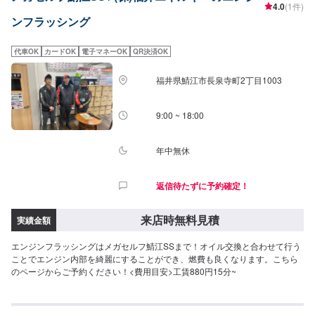
4.0
(1件)
ンフラッシング
代車OK
カードOK
電子マネーOK
QR決済OK
福井県鯖江市長泉寺町2丁目1003
9:00 ~ 18:00
年中無休
返信待たずに予約確定！
来店時無料見積
実績金額
エンジンフラッシングはメガセルフ鯖江SSまで！オイル交換と合わせて行う
ことでエンジン内部を綺麗にすることができ、燃費も良くなります。こちら
のページからご予約ください！<費用目安>工賃880円15分~