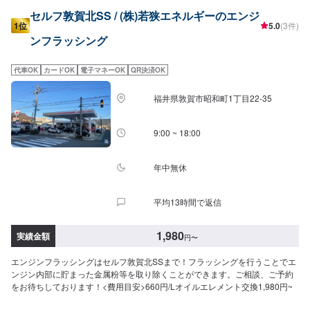
セルフ敦賀北SS / (株)若狭エネルギーのエンジ
1位
5.0
(3件)
ンフラッシング
代車OK
カードOK
電子マネーOK
QR決済OK
福井県敦賀市昭和町1丁目22-35
9:00 ~ 18:00
年中無休
平均13時間で返信
1,980
実績金額
円
〜
エンジンフラッシングはセルフ敦賀北SSまで！フラッシングを行うことでエ
ンジン内部に貯まった金属粉等を取り除くことができます。ご相談、ご予約
をお待ちしております！<費用目安>660円/Lオイルエレメント交換1,980円~