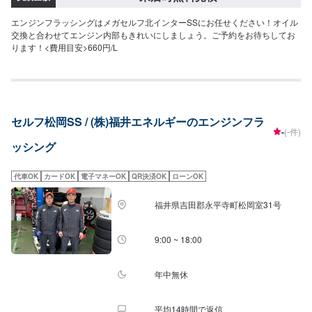
エンジンフラッシングはメガセルフ北インターSSにお任せください！オイル
交換と合わせてエンジン内部もきれいにしましょう。ご予約をお待ちしてお
ります！<費用目安>660円/L
セルフ松岡SS / (株)福井エネルギーのエンジンフラ
-
(-件)
ッシング
代車OK
カードOK
電子マネーOK
QR決済OK
ローンOK
福井県吉田郡永平寺町松岡室31号
9:00 ~ 18:00
年中無休
平均14時間で返信