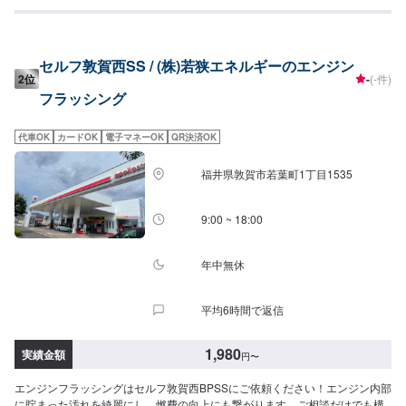
セルフ敦賀西SS / (株)若狭エネルギーのエンジン
2位
-
(-件)
フラッシング
代車OK
カードOK
電子マネーOK
QR決済OK
福井県敦賀市若葉町1丁目1535
9:00 ~ 18:00
年中無休
平均6時間で返信
1,980
実績金額
円
〜
エンジンフラッシングはセルフ敦賀西BPSSにご依頼ください！エンジン内部
に貯まった汚れを綺麗にし、燃費の向上にも繋がります。ご相談だけでも構