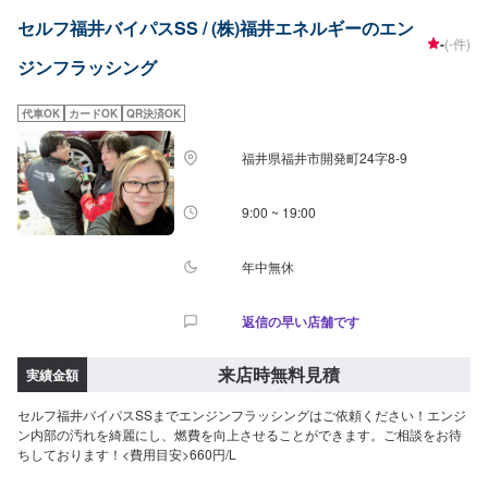
セルフ福井バイパスSS / (株)福井エネルギーのエン
-
(-件)
ジンフラッシング
代車OK
カードOK
QR決済OK
福井県福井市開発町24字8-9
9:00 ~ 19:00
年中無休
返信の早い店舗です
来店時無料見積
実績金額
セルフ福井バイパスSSまでエンジンフラッシングはご依頼ください！エンジ
ン内部の汚れを綺麗にし、燃費を向上させることができます。ご相談をお待
ちしております！<費用目安>660円/L