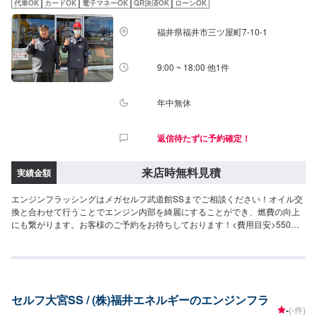
代車OK
カードOK
電子マネーOK
QR決済OK
ローンOK
福井県福井市三ツ屋町7-10-1
9:00 ~ 18:00 他1件
年中無休
返信待たずに予約確定！
来店時無料見積
実績金額
エンジンフラッシングはメガセルフ武道館SSまでご相談ください！オイル交
換と合わせて行うことでエンジン内部を綺麗にすることができ、燃費の向上
にも繋がります。お客様のご予約をお待ちしております！<費用目安>550
円/L
セルフ大宮SS / (株)福井エネルギーのエンジンフラ
-
(-件)