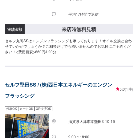
平均17時間で返信
来店時無料見積
実績金額
セルフ丸岡SSはエンジンフラッシングも承っております！オイル交換と合わ
せていかがでしょうか？ご相談だけでも構いませんのでお気軽にご予約くだ
さい！<費用目安>660円/L20分
セルフ堅田SS / (株)西日本エネルギーのエンジン
5.0
(1件)
フラッシング
代車OK
カードOK
QR決済OK
滋賀県大津市本堅田3-10-16
9:00 ~ 18:00