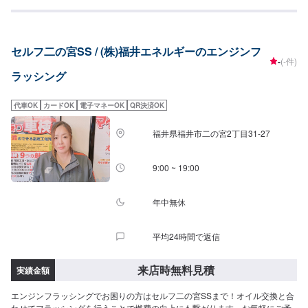
セルフ二の宮SS / (株)福井エネルギーのエンジンフ
-
(-件)
ラッシング
代車OK
カードOK
電子マネーOK
QR決済OK
福井県福井市二の宮2丁目31-27
9:00 ~ 19:00
年中無休
平均24時間で返信
来店時無料見積
実績金額
エンジンフラッシングでお困りの方はセルフ二の宮SSまで！オイル交換と合
わせてフラッシングを行うことで燃費の向上にも繋がります。お気軽にご予