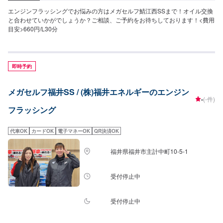
エンジンフラッシングでお悩みの方はメガセルフ鯖江西SSまで！オイル交換
と合わせていかがでしょうか？ご相談、ご予約をお待ちしております！<費用
目安>660円/L30分
即時予約
メガセルフ福井SS / (株)福井エネルギーのエンジン
-
(-件)
フラッシング
代車OK
カードOK
電子マネーOK
QR決済OK
福井県福井市主計中町10-5-1
受付停止中
受付停止中