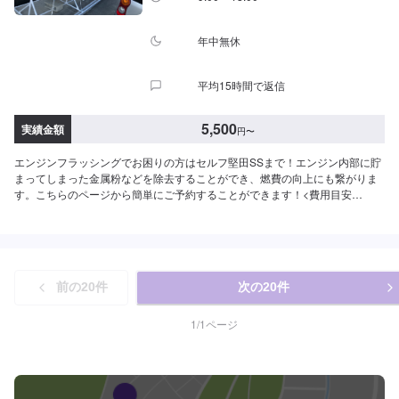
年中無休
平均15時間で返信
5,500
実績金額
円
〜
エンジンフラッシングでお困りの方はセルフ堅田SSまで！エンジン内部に貯
まってしまった金属粉などを除去することができ、燃費の向上にも繋がりま
す。こちらのページから簡単にご予約することができます！<費用目安
>1,650円~/L工賃550円作業時間30分~
前の
20
件
次の
20
件
1
/
1
ページ