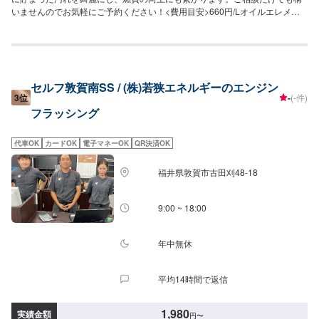
いませんのでお気軽にご予約ください！<費用目安>660円/Lオイルエレメン
ト交換1,980円~
セルフ敦賀南SS / (株)若狭エネルギーのエンジン
3位
-
(-件)
フラッシング
代車OK
カードOK
電子マネーOK
QR決済OK
福井県敦賀市古田刈48-18
9:00 ~ 18:00
年中無休
平均14時間で返信
1,980
実績金額
円
〜