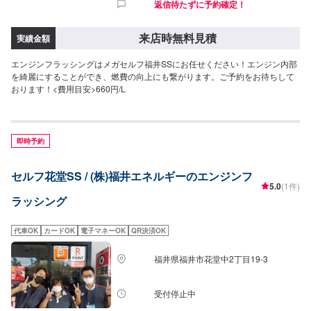
返信待たずに予約確定！
来店時無料見積
実績金額
エンジンフラッシングはメガセルフ福井SSにお任せください！エンジン内部
を綺麗にすることができ、燃費の向上にも繋がります。ご予約をお待ちして
おります！<費用目安>660円/L
即時予約
セルフ花堂SS / (株)福井エネルギーのエンジンフ
5.0
(1件)
ラッシング
代車OK
カードOK
電子マネーOK
QR決済OK
福井県福井市花堂中2丁目19-3
受付停止中