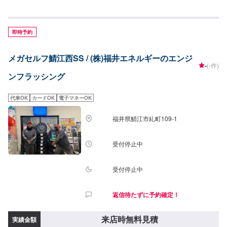
作業時間15分~
即時予約
メガセルフ鯖江西SS / (株)福井エネルギーのエンジ
-
(-件)
ンフラッシング
代車OK
カードOK
電子マネーOK
福井県鯖江市糺町109-1
受付停止中
受付停止中
返信待たずに予約確定！
来店時無料見積
実績金額