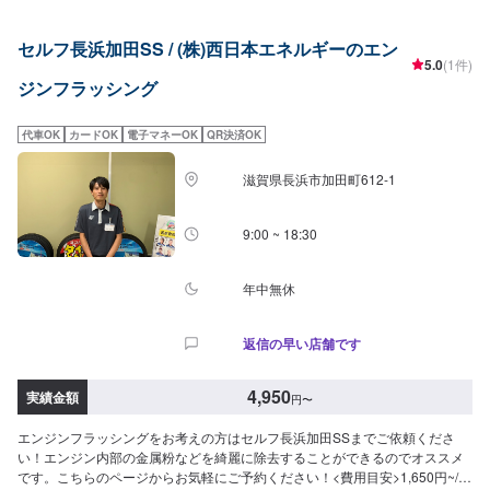
セルフ長浜加田SS / (株)西日本エネルギーのエン
5.0
(1件)
ジンフラッシング
代車OK
カードOK
電子マネーOK
QR決済OK
滋賀県長浜市加田町612-1
9:00 ~ 18:30
年中無休
返信の早い店舗です
4,950
実績金額
円
〜
エンジンフラッシングをお考えの方はセルフ長浜加田SSまでご依頼くださ
い！エンジン内部の金属粉などを綺麗に除去することができるのでオススメ
です。こちらのページからお気軽にご予約ください！<費用目安>1,650円~/L