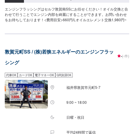
エンジンフラッシングはセルフ敦賀南SSにお任せください！オイル交換と合
わせて行うことでエンジン内部を綺麗にすることができます。お問い合わせ
をお待ちしております！<費用目安>660円/Lオイルエレメント交換1,980円~
敦賀元町SS / (株)若狭エネルギーのエンジンフラッ
-
(-件)
シング
代車OK
カードOK
電子マネーOK
QR決済OK
福井県敦賀市元町5-7
9:00 ~ 18:00
日曜・祝日
平均24時間で返信