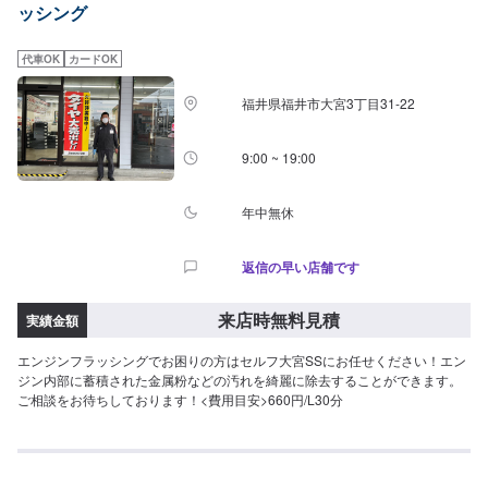
ッシング
代車OK
カードOK
福井県福井市大宮3丁目31-22
9:00 ~ 19:00
年中無休
返信の早い店舗です
来店時無料見積
実績金額
エンジンフラッシングでお困りの方はセルフ大宮SSにお任せください！エン
ジン内部に蓄積された金属粉などの汚れを綺麗に除去することができます。
ご相談をお待ちしております！<費用目安>660円/L30分