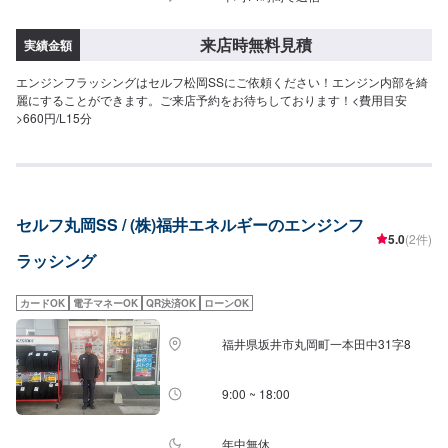
来店時無料見積
実績金額
エンジンフラッシングはセルフ松岡SSにご依頼ください！エンジン内部を綺
麗にすることができます。ご来店予約をお待ちしております！<費用目安
>660円/L15分
セルフ丸岡SS / (株)福井エネルギーのエンジンフ
5.0
(2件)
ラッシング
カードOK
電子マネーOK
QR決済OK
ローンOK
福井県坂井市丸岡町一本田中31字8
9:00 ~ 18:00
年中無休