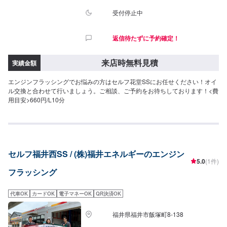
受付停止中
返信待たずに予約確定！
来店時無料見積
実績金額
エンジンフラッシングでお悩みの方はセルフ花堂SSにお任せください！オイ
ル交換と合わせて行いましょう。ご相談、ご予約をお待ちしております！<費
用目安>660円/L10分
セルフ福井西SS / (株)福井エネルギーのエンジン
5.0
(1件)
フラッシング
代車OK
カードOK
電子マネーOK
QR決済OK
福井県福井市飯塚町8-138