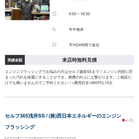
9:00 ~ 18:30
年中無休
平均24時間で返信
来店時無料見積
実績金額
エンジンフラッシングでお悩みの方はセルフ越前SSまで！エンジン内部に貯
まった汚れを綺麗にすることができ、燃費の向上にも繋がります。ご相談だ
けでも構いませんのでご予約ください！<費用目安>660円/L10分
セルフ365浅井SS / (株)西日本エネルギーのエンジン
-
(-件)
フラッシング