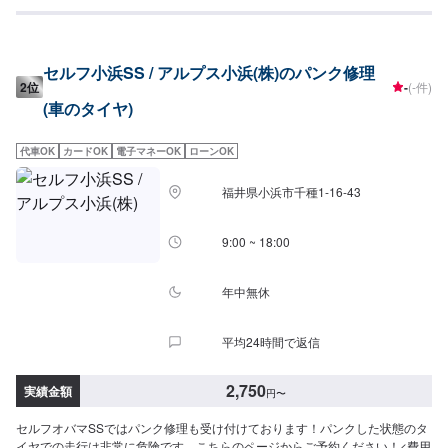
セルフ小浜SS / アルプス小浜(株)のパンク修理
2位
-
(-件)
(車のタイヤ)
代車OK
カードOK
電子マネーOK
ローンOK
福井県小浜市千種1-16-43
9:00 ~ 18:00
年中無休
平均24時間で返信
2,750
実績金額
円
〜
セルフオバマSSではパンク修理も受け付けております！パンクした状態のタ
イヤでの走行は非常に危険です。こちらのページからご予約ください！<費用