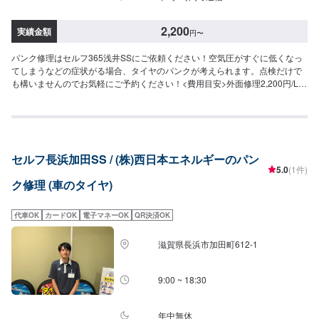
2,200
実績金額
円
〜
パンク修理はセルフ365浅井SSにご依頼ください！空気圧がすぐに低くなっ
てしまうなどの症状がる場合、タイヤのパンクが考えられます。点検だけで
も構いませんのでお気軽にご予約ください！<費用目安>外面修理2,200円/L作
業時間10分~
セルフ長浜加田SS / (株)西日本エネルギーのパン
5.0
(1件)
ク修理 (車のタイヤ)
代車OK
カードOK
電子マネーOK
QR決済OK
滋賀県長浜市加田町612-1
9:00 ~ 18:30
年中無休