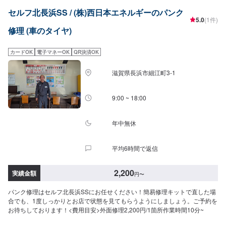
セルフ北長浜SS / (株)西日本エネルギーのパンク
5.0
(1件)
修理 (車のタイヤ)
カードOK
電子マネーOK
QR決済OK
滋賀県長浜市細江町3-1
9:00 ~ 18:00
年中無休
平均6時間で返信
2,200
実績金額
円
〜
パンク修理はセルフ北長浜SSにお任せください！簡易修理キットで直した場
合でも、1度しっかりとお店で状態を見てもらうようにしましょう。ご予約を
お待ちしております！<費用目安>外面修理2,200円/1箇所作業時間10分~