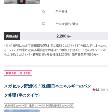
年中無休
平均8時間で返信
2,200
実績金額
円
〜
パンク修理はセルフ彦根団地SSまでご依頼ください！釘を踏んでしまったな
ど、パンクの恐れがある場合はお気軽にご相談ください。こちらのページか
らご予約ください！<費用目安>外面修理2,200円/1箇所作業時間30分~
即時予約
当日予約
メガセルフ野洲SS / (株)西日本エネルギーのパン
4.3
(10件)
ク修理 (車のタイヤ)
代車OK
カードOK
電子マネーOK
QR決済OK
ローンOK