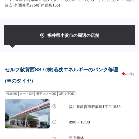
目安>外面修理2750円/1箇所15分~
福井県小浜市の周辺の店舗
セルフ敦賀西SS / (株)若狭エネルギーのパンク修理
-
(-件)
(車のタイヤ)
代車OK
カードOK
電子マネーOK
QR決済OK
福井県敦賀市若葉町1丁目1535
9:00 ~ 18:00
年中無休