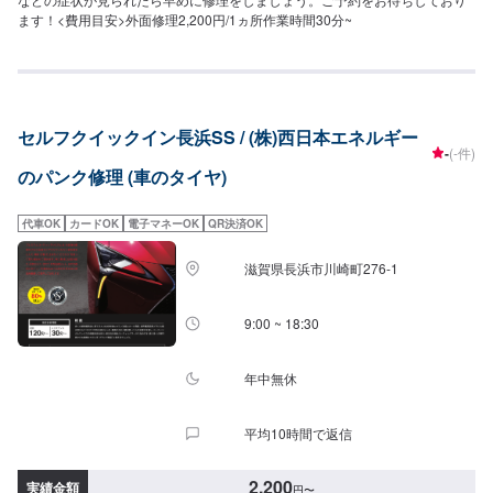
ます！<費用目安>外面修理2,200円/1ヵ所作業時間30分~
セルフクイックイン長浜SS / (株)西日本エネルギー
-
(-件)
のパンク修理 (車のタイヤ)
代車OK
カードOK
電子マネーOK
QR決済OK
滋賀県長浜市川崎町276-1
9:00 ~ 18:30
年中無休
平均10時間で返信
2,200
実績金額
円
〜