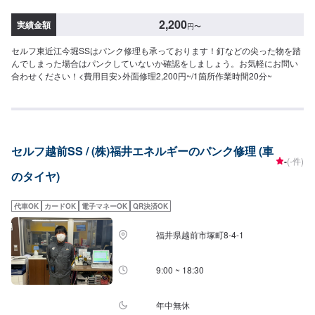
2,200
実績金額
円
〜
セルフ東近江今堀SSはパンク修理も承っております！釘などの尖った物を踏
んでしまった場合はパンクしていないか確認をしましょう。お気軽にお問い
合わせください！<費用目安>外面修理2,200円~/1箇所作業時間20分~
セルフ越前SS / (株)福井エネルギーのパンク修理 (車
-
(-件)
のタイヤ)
代車OK
カードOK
電子マネーOK
QR決済OK
福井県越前市塚町8-4-1
9:00 ~ 18:30
年中無休