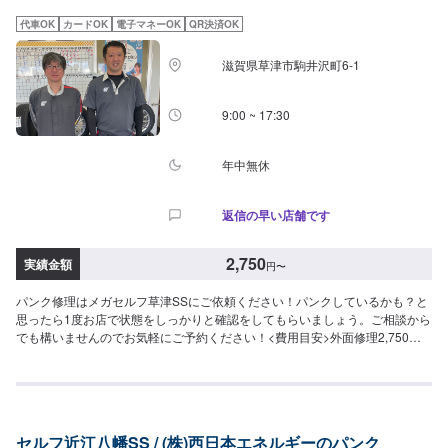
代車OK
カードOK
電子マネーOK
QR決済OK
滋賀県草津市駒井沢町6-1
9:00 ~ 17:30
年中無休
返信の早い店舗です
2,750
実績金額
円
〜
パンク修理はメガセルフ草津SSにご依頼ください！パンクしているかも？と
思ったら1度お店で状態をしっかりと確認をしてもらいましょう。ご相談から
でも構いませんのでお気軽にご予約ください！<費用目安>外面修理2,750円
~/1箇所作業時間15分~
セルフ近江八幡SS / (株)西日本エネルギーのパンク