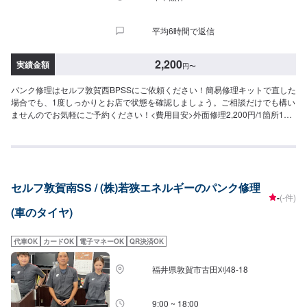
平均6時間で返信
2,200
実績金額
円
〜
パンク修理はセルフ敦賀西BPSSにご依頼ください！簡易修理キットで直した
場合でも、1度しっかりとお店で状態を確認しましょう。ご相談だけでも構い
ませんのでお気軽にご予約ください！<費用目安>外面修理2,200円/1箇所15
分~
セルフ敦賀南SS / (株)若狭エネルギーのパンク修理
-
(-件)
(車のタイヤ)
代車OK
カードOK
電子マネーOK
QR決済OK
福井県敦賀市古田刈48-18
9:00 ~ 18:00