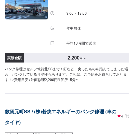
9:00 ~ 18:00
年中無休
平均13時間で返信
2,200
実績金額
円
〜
パンク修理はセルフ敦賀北SSまで！釘など、尖ったものを踏んでしまった場
合、パンクしている可能性もあります。ご相談、ご予約をお待ちしておりま
す！<費用目安>外面修理2,200円/1箇所15分~
敦賀元町SS / (株)若狭エネルギーのパンク修理 (車の
-
(-件)
タイヤ)