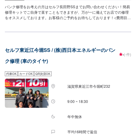
パンク修理をお考えの方はセルフ長田野SSまでお問い合わせください！簡易
修理キットでご自身で直すこともできますが、万が一に備えてお店での修理
をオススメしております。お客様のご予約をお待ちしております！<費用目安
>外面修理2750円/1箇所15分~
セルフ東近江今堀SS / (株)西日本エネルギーのパン
-
(-件)
ク修理 (車のタイヤ)
代車OK
カードOK
QR決済OK
滋賀県東近江市今堀町232
9:00 ~ 18:30
年中無休
平均16時間で返信