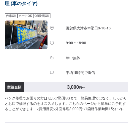
理 (車のタイヤ)
代車OK
カードOK
QR決済OK
滋賀県大津市本堅田3-10-16
9:00 ~ 18:00
年中無休
平均15時間で返信
3,000
実績金額
円
〜
パンク修理でお困りの方はセルフ堅田SSまで！簡易修理ではなく、しっかり
とお店で修理するのをオススメします。こちらのページから簡単にご予約す
ることができます！<費用目安>外面修理3,000円~/1箇所作業時間15分~内面
修理10,000円~/1箇所作業時間30分~