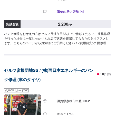
返信の早い店舗です
2,200
実績金額
円
〜
パンク修理をお考えの方はセルフ長浜加田SSまでご依頼ください！簡易修理
を行った場合は一度しっかりとお店で状態を確認してもらうのをオススメし
ます。こちらのページからお気軽にご予約ください！<費用目安>外面修理
2,200円~/1箇所作業時間20分~
セルフ彦根団地SS / (株)西日本エネルギーのパン
5.0
(1件)
ク修理 (車のタイヤ)
代車OK
カードOK
滋賀県彦根市中藪608-2
9:00 ~ 17:00