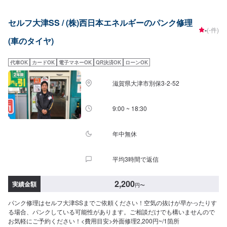
セルフ大津SS / (株)西日本エネルギーのパンク修理
-
(-件)
(車のタイヤ)
代車OK
カードOK
電子マネーOK
QR決済OK
ローンOK
滋賀県大津市別保3-2-52
9:00 ~ 18:30
年中無休
平均3時間で返信
2,200
実績金額
円
〜
パンク修理はセルフ大津SSまでご依頼ください！空気の抜けが早かったりす
る場合、パンクしている可能性があります。ご相談だけでも構いませんので
お気軽にご予約ください！<費用目安>外面修理2,200円~/1箇所