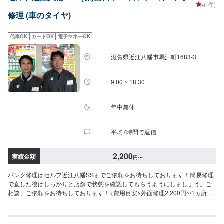
-
(-件)
修理 (車のタイヤ)
代車OK
カードOK
電子マネーOK
滋賀県近江八幡市馬淵町1683-3
9:00 ~ 18:30
年中無休
平均7時間で返信
2,200
実績金額
円
〜
パンク修理はセルフ近江八幡SSまでご依頼をお待ちしております！簡易修理
で直した後はしっかりと店舗で状態を確認してもらうようにしましょう。ご
相談、ご依頼をお待ちしております！<費用目安>外面修理2,200円~/1ヵ所作
業時間20分~