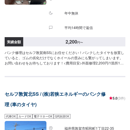
年中無休
平均14時間で返信
2,200
実績金額
円
〜
パンク修理はセルフ敦賀南SSにお任せください！パンクしたタイヤを放置し
ていると、ゴムの劣化だけでなくホイールの歪みにも繋がってしまいます。
お問い合わせをお待ちしております！<費用目安>外面修理2,200円/1箇所15
分~
セルフ敦賀北SS / (株)若狭エネルギーのパンク修
5.0
(3件)
理 (車のタイヤ)
代車OK
カードOK
電子マネーOK
QR決済OK
福井県敦賀市昭和町1丁目22-35