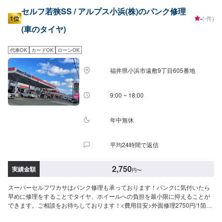
セルフ若狭SS / アルプス小浜(株)のパンク修理
1位
-
(-件)
(車のタイヤ)
代車OK
カードOK
ローンOK
福井県小浜市遠敷9丁目605番地
9:00 ~ 18:00
年中無休
平均24時間で返信
2,750
実績金額
円
〜
スーパーセルフワカサはパンク修理も承っております！パンクに気付いたら
早めに修理をすることでタイヤ、ホイールへの負担を最小限に抑えることが
できます。ご相談をお待ちしております！<費用目安>外面修理2750円/1箇所
15分~