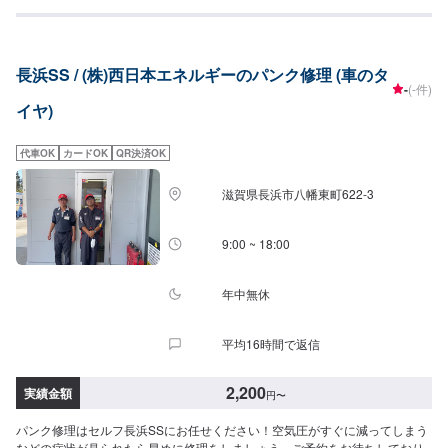
長浜SS / (株)西日本エネルギーのパンク修理 (車のタ
-
(-件)
イヤ)
代車OK
カードOK
QR決済OK
滋賀県長浜市八幡東町622-3
9:00 ~ 18:00
年中無休
平均16時間で返信
2,200
実績金額
円
〜
パンク修理はセルフ長浜SSにお任せください！空気圧がすぐに減ってしまう
などの症状が見られたら早めに修理をしましょう。ご予約をお待ちしており