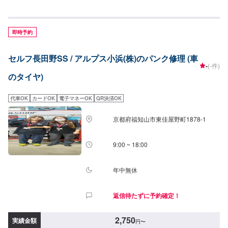
即時予約
セルフ長田野SS / アルプス小浜(株)のパンク修理 (車
-
(-件)
のタイヤ)
代車OK
カードOK
電子マネーOK
QR決済OK
京都府福知山市東佳屋野町1878-1
9:00 ~ 18:00
年中無休
返信待たずに予約確定！
2,750
実績金額
円
〜