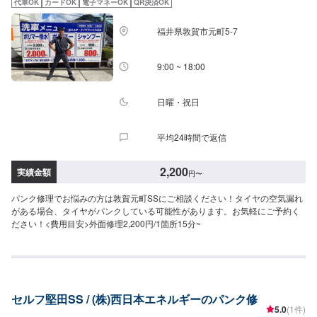
代車OK
カードOK
電子マネーOK
QR決済OK
福井県敦賀市元町5-7
9:00 ~ 18:00
日曜・祝日
平均24時間で返信
2,200
実績金額
円
〜
パンク修理でお悩みの方は敦賀元町SSにご相談ください！タイヤの空気漏れ
がある場合、タイヤがパンクしている可能性があります。お気軽にご予約く
ださい！<費用目安>外面修理2,200円/1箇所15分~
セルフ堅田SS / (株)西日本エネルギーのパンク修
5.0
(1件)