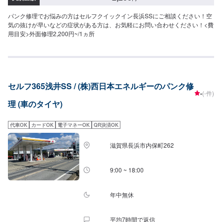
パンク修理でお悩みの方はセルフクイックイン長浜SSにご相談ください！空
気の抜けが早いなどの症状がある方は、お気軽にお問い合わせください！<費
用目安>外面修理2,200円~/1ヵ所
セルフ365浅井SS / (株)西日本エネルギーのパンク修
-
(-件)
理 (車のタイヤ)
代車OK
カードOK
電子マネーOK
QR決済OK
滋賀県長浜市内保町262
9:00 ~ 18:00
年中無休
平均7時間で返信