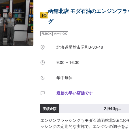
函館北店 モダ石油のエンジンフラ
1位
グ
代車OK
カードOK
北海道函館市昭和3-30-48
9:00 ~ 16:30
年中無休
返信の早い店舗です
2,940
実績金額
円
〜
エンジンフラッシングもモダ石油函館北SSにお
ッシングの定期的な実施で、エンジンの調子をよ