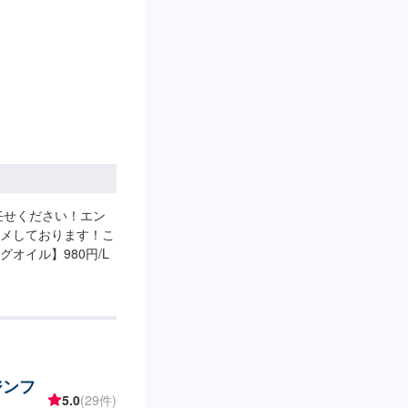
任せください！エン
メしております！こ
オイル】980円/L
ジンフ
5.0
(29件)