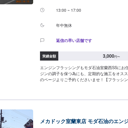
13:00 ~ 17:00
年中無休
返信の早い店舗です
3,000
実績金額
円
〜
エンジンフラッシングもモダ石油室蘭西SSにお
ジンの調子を保つ為にも、定期的な施工をオスス
のページよりご予約くださいませ！【フラッシング
メカドック室蘭東店 モダ石油のエン