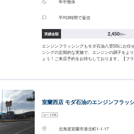
年中無休
平均3時間で返信
2,450
実績金額
円
〜
エンジンフラッシングもモダ石油八雲SSにお任
シングの定期的な実施で、エンジンの調子をより
ょう！ご来店予約をお待ちしております。【フラ
980円/L
室蘭西店 モダ石油のエンジンフラッ
カードOK
北海道室蘭市港北町1-1-17