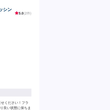
ッシン
5.0
(2件)
任せください！フラ
り良い状態に保ちま