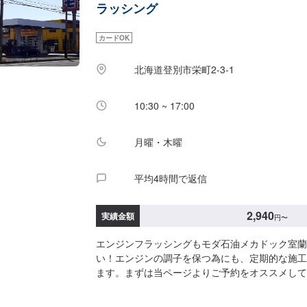
ラッシング
カードOK
北海道登別市栄町2-3-1
10:30 ~ 17:00
月曜・木曜
平均4時間で返信
2,940
実績金額
円
〜
エンジンフラッシングもモダ石油メカドック室蘭
い！エンジンの調子を保つ為にも、定期的な施工
ます。まずは当ページよりご予約をオススメして
シングオイル】980円/L