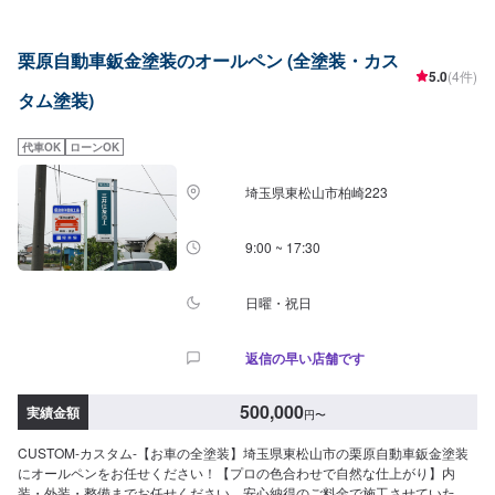
プルペイント～キャンディーフレークグラフィックスまで何でもご相談下さ
い！LOWRIDERJAPANTOUR（日本大会）にて日本一のタイトル（ベストパ
ール，ベストキャンディー，ベストグラフィックス，ベストフレーク）全て
栗原自動車鈑金塗装のオールペン (全塗装・カス
のジャンルで受賞しております。お気軽にご利用ください。<パーツ持ち込み
5.0
(4件)
OK>パーツの持ち込み・販売が可能です。持ち込みをご希望の方はオファー
タム塗装)
にて、車種情報と持ち込みパーツの詳細をお送りください。店頭でのパーツ
のご購入をご希望の方も車種情報と購入希望の旨をオファー備考欄に誤入力
ください。<代車について>代車をご用意しています。お車の作業中は代車を
代車OK
ローンOK
ご利用ください。※代車の燃料代はお客様にご負担いただいております。<定
休日・営業時間>定休日：年中無休（大型連休のみ休み）営業時間：
埼玉県東松山市柏崎223
9:00~21:00<輸入車のご注意>修理作業時に部品が必要な場合、一般的に国内
に流通している部品以外は本国取り寄せとなるため、作業完了までにお時間
をいただく場合がございます。また車の性質上、追加部品・作業が必要とな
9:00 ~ 17:30
るケースがあり、その場合は都度ご連絡をさせていただきます。
日曜・祝日
返信の早い店舗です
500,000
実績金額
円
〜
CUSTOM-カスタム-【お車の全塗装】埼玉県東松山市の栗原自動車鈑金塗装
にオールペンをお任せください！【プロの色合わせで自然な仕上がり】内
装・外装・整備までお任せください。安心納得のご料金で施工させていただ