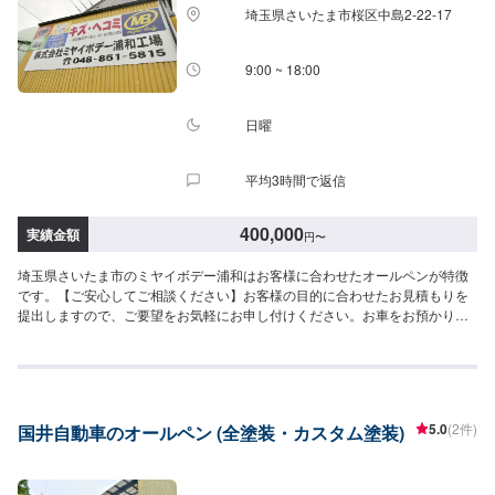
業開始【4】仕上がり次第納車-----納期について-----納期は要相談となりま
埼玉県さいたま市桜区中島2-22-17
す。納期は前後する場合がございます。予めご了承ください。-----代車につい
て-----代車をご用意しています。お車の作業中は代車をご利用ください。※代
車の燃料代はお客様にご負担いただいております。-----ご来店時の注意、受付
9:00 ~ 18:00
方法-----お客様をお待たせしないために、お越しの際は一度お電話いただけま
すよう願います。ご来店時にはお客様用駐車場にお停めください。受付はス
タッフへ「メンテモで予約しました」とお伝えください。ご案内いたしま
日曜
す。【定休日・営業時間】定休日：火曜日、第二第四月曜日営業時間：
9:00~18:00
平均3時間で返信
400,000
実績金額
円
〜
埼玉県さいたま市のミヤイボデー浦和はお客様に合わせたオールペンが特徴
です。【ご安心してご相談ください】お客様の目的に合わせたお見積もりを
提出しますので、ご要望をお気軽にお申し付けください。お車をお預かりし
て、独自の判断で作業をするようなことは一切ございません。お客様お一人
おひとりのカーライフに合わせた細かいお見積もりを作成いたします。お車
のことでご不明な点や、不安な点はしっかり伺い、丁寧に説明させていただ
きますので、ご安心してご相談ください。【作業の流れ】【1】お問い合わせ
【2】車の確認・お見積もりの作成【3】車のお預かり【4】修理開始【5】修
5.0
(2件)
国井自動車のオールペン (全塗装・カスタム塗装)
理終了・お支払い【6】アフターサポート【代車について】作業中にお車が必
要なお客様には、代車をお出しすることもできますので事前にご相談くださ
い。代車は、ご希望の車種がお選びいただけ、ほぼすべてにETC、ナビが付
いております。※代車の燃料代はお客様にご負担いただいております。【定休