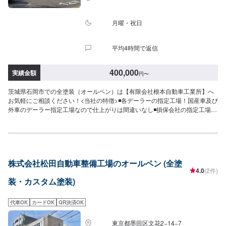
月曜・祝日
平均4時間で返信
400,000
実績金額
円
〜
茨城県石岡市での全塗装（オールペン）は【有限会社根本自動車工業所】へ
お気軽にご相談ください！<当社の特徴>◾各デーラーの指定工場！国産車及び
外車のデーラー指定工場なので仕上がりは間違いなし◾損保会社の指定工場！
いくつかの損保会社の指定工場にもなっています◾むやみな部品交換はしませ
ん！板金で直せる物は直します、しかし新品部品に交換して欲しい時は交換
します、お客様の意見を聞きながら、色々なご提案をさせていただきます<お
客様のご予算やご希望の時間に応じてプランをご提案！>★お安く済ませた
い…★お時間があまり取れない…などのご相談もお気軽にどうぞ！【1】オフ
株式会社松田自動車整備工場のオールペン (全塗
ァーにてお問い合わせ【2】お見積り【3】お見積りにご納得いただければ作
4.0
(2件)
業開始【4】仕上がり次第納車-----代車について-----代車をご用意していま
装・カスタム塗装)
す。お車の作業中は代車をご利用ください。※代車の燃料代はお客様にご負担
いただいております。-----ご来店時の注意、受付方法-----入庫の際はお気をつ
けてお越しください。駐車スペースは事務所前の空いているスペースに駐車
代車OK
カードOK
QR決済OK
してください。受付はスタッフへ「メンテモで予約しました」とお伝えくだ
さい。ご案内いたします。【定休日・営業時間】定休日：月曜日、祝日営業
東京都墨田区文花2−14−7