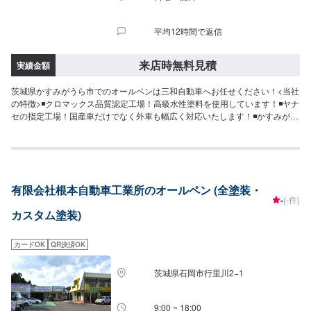
平均12時間で返信
来店時無料見積
実績金額
茨城県かすみがうら市でのオールペンは三和自動車へお任せください！<当社
の特徴>◾クロマックス品質認定工場！高級水性塗料を使用しています！◾ヤナ
セの指定工場！国産車だけでなく外車も幅広く対応いたします！◾かすみがう
ら市の老舗自動車整備工場！どんなことでもご相談下さい！<お客様のご予算
やご希望の時間に応じてプランをご提案！>★お安く済ませたい…★お時間が
あまり取れない…などのご相談もお気軽にどうぞ！【1】オファーにてお問い
合わせ【2】お見積り【3】お見積りにご納得いただければ作業開始【4】仕
上がり次第納車-----代車について-----無料の代車をご用意しています。お車の
有限会社根本自動車工業所のオールペン (全塗装・
作業中は代車をご利用ください。※代車の燃料代はお客様にご負担いただいて
-
(-件)
おります。-----ご来店時の注意、受付方法-----入庫の際はお気をつけてお越し
カスタム塗装)
ください。駐車スペースは事務所前の空いているスペースに駐車してくださ
い。受付はスタッフへ「メンテモで予約しました」とお伝えください。ご案
内いたします。【定休日・営業時間】定休日：日曜日、第２土曜日、祝日営
カードOK
QR決済OK
業時間：8:30~18:00
茨城県石岡市行里川2−1
9:00 ~ 18:00