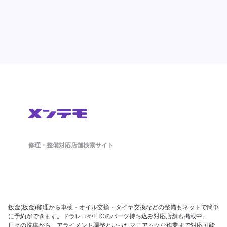
修理・整備対応店舗検索サイト
鈑金(板金)修理から車検・オイル交換・タイヤ交換などの整備もネットで簡単
に予約ができます。ドラレコやETCのパーツ持ち込み対応店舗も掲載中。
日々の洗車から、アライメント調整といったマニアックな作業まで対応可能