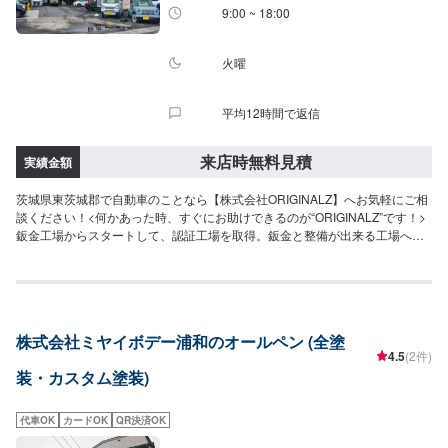
9:00 ~ 18:00
火曜
平均12時間で返信
来店時無料見積
実績金額
茨城県東茨城郡で自動車のことなら【株式会社ORIGINALZ】へお気軽にご相
談ください！<何かあった時、すぐにお助けできるのが“ORIGINALZ”です！>
鈑金工場からスタートして、認証工場を取得。鈑金と整備が出来る工場へと
変わりました。全ては【笑顔の為に】をモットーにしており、お客様のご相
談は絶対に妥協をしないプロの自信と技術で全力で対応させていただきま
す。信頼と安心をお届けし、最後には笑顔になっていただけるよう努めま
す。今現在も特定整備工場として、ブレーキサポートのエーミングなどの技
術向上を目指しております。そこから、新車のエブリイやジムニーなどのカ
株式会社ミヤイボデー浦和のオールペン (全塗
スタムなどにも力を入れ、工場での一貫作業として今までのノウハウを生か
4.5
(2件)
しております。当店はただ車を修理したり販売するだけでなく、お客様に何
装・カスタム塗装)
かあった時にすぐに駆け付け、相談に乗り、対応から解決まで導くことがで
きるお店です。更にトータルサービスを提供することが可能ですので、「車
の身近な相談役」として、お困りの際はお気軽にご相談ください。【1】オフ
代車OK
カードOK
QR決済OK
ァーにてお問い合わせ【2】お見積り【3】お見積りにご納得いただければ作