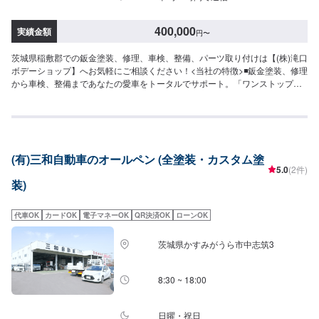
400,000
実績金額
円
〜
茨城県稲敷郡での鈑金塗装、修理、車検、整備、パーツ取り付けは【(株)滝口
ボデーショップ】へお気軽にご相談ください！<当社の特徴>◾鈑金塗装、修理
から車検、整備まであなたの愛車をトータルでサポート。「ワンストップ」
対応が『滝口ボデーショップ』の最大の強み。幅広いサービスメニューで、
どんな内容のご相談もトータルで承ります。車種を問わず、お車の事ならな
んでもお問い合わせください。◾プロの熟練の技が納得の仕上がりをお約束。
鈑金塗装のプロフェッショナルたちが、その持てる力の最大限を、お客様の
愛車に注ぎます。ディーラーと比べても遜色ない技術力から生まれる修理品
(有)三和自動車のオールペン (全塗装・カスタム塗
質への絶対の自信。とにかく安心してお任せください。<ご希望と条件に応じ
5.0
(2件)
たパーソナルメニューを提案！>「技術的なクオリティの提供はもちろん、お
装)
客様目線での最善のメニューと車輌価値をできる限り下げない処理をいかに
提案できるか。」それが「サービス業」としてのプライド。お客様それぞれ
のニーズや条件に確実に応えることにこだわります。【1】オファーにてお問
代車OK
カードOK
電子マネーOK
QR決済OK
ローンOK
い合わせ【2】お見積り【3】お見積りにご納得いただければ作業開始【4】
仕上がり次第納車-----納期について-----納期は要相談となります。納期は前後
茨城県かすみがうら市中志筑3
する場合がございます。予めご了承ください。-----ご来店時の注意、受付方
法-----入庫の際はお気をつけてお越しください。駐車スペースは事務所前の空
いているスペースに駐車してください。受付はスタッフへ「メンテモで予約
8:30 ~ 18:00
しました」とお伝えください。ご案内いたします。【定休日・営業時間】定
休日：日曜日祝日第二土曜日営業時間：8:30~17:30
日曜・祝日