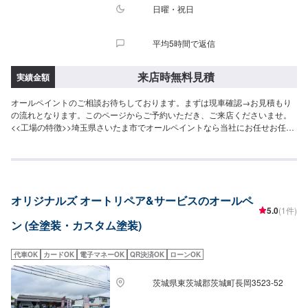
日曜・祝日
平均5時間で返信
来店時無料見積
実績金額
オールペイントのご相談お待ちしております。まずは現車確認→お見積もり
の流れとなります。このページからご予約いただき、ご来店くださいませ。
<<工場の特徴>>埼玉県さいたま市でオールペイントなら当社にお任せお任せ
ください。軽自動車からトラックまで、幅広い車種に対応しております。お
見積もりだけでも大歓迎です！<<整備士が多数在籍で安心の工場>>2級整備
士、車体整備士が多数在籍しております。お車の修理・整備の際も安心して
ご依頼くださいませ。
オリジナルズ オートリペア&サービスのオールペ
5.0
(1件)
ン (全塗装・カスタム塗装)
代車OK
カードOK
電子マネーOK
QR決済OK
ローンOK
茨城県東茨城郡茨城町長岡3523-52