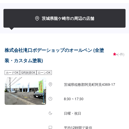
スをスムーズに提供することが可能です。お車の購入から日ごろのメンテナ
ンス、修理、保険相談まであらゆるご要望にお応えします。これからも信頼
されるカーアドバイザーであるよう、技術力とサービスの向上を目指してま
いります。【1】オファーにてお問い合わせ【2】お見積り【3】お見積りに
茨城県龍ケ崎市の周辺の店舗
ご納得いただければ作業開始【4】仕上がり次第納車-----納期について-----納
期は要相談となります。納期は前後する場合がございます。予めご了承くだ
さい。-----ご来店時の注意、受付方法-----入庫の際はお気をつけてお越しくだ
さい。駐車スペースは事務所前の空いているスペースに駐車してください。
受付はスタッフへ「メンテモで予約しました」とお伝えください。ご案内い
たします。【定休日・営業時間】定休日：日曜日、祝日、第二土曜日営業時
株式会社滝口ボデーショップのオールペン (全塗
間：8:30~17:30
-
(-件)
装・カスタム塗装)
カードOK
QR決済OK
ローンOK
茨城県稲敷郡阿見町阿見4369-17
8:30 ~ 17:30
日曜・祝日
平均12時間で返信