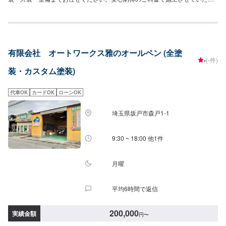
きます！大切なお車を栗原自動車さんへお任せしてよかったと思ってもらえ
るよう「親切・丁寧・誠意」をモットーに日々対応させていただいておりま
す。専門の鈑金・塗装では、高い技術で満足な仕上がりを常にご提供できる
よう研鑽努力し、安心運転のための整備・修理、車をもっと楽しむためのレ
ストアやカスタムなどのサービスもご提供しております。保険代理店業務に
有限会社 オートワークス雅のオールペン (全塗
も力を入れ、お客様のカーライフを幅広く支えてまいります。オイル交換や
-
(-件)
車検、タイヤ交換などの基本的な車のメンテナンスも承っておりますのでお
装・カスタム塗装)
困りの際はお気軽にご相談ください！
代車OK
カードOK
ローンOK
埼玉県坂戸市森戸1-1
9:30 ~ 18:00 他1件
月曜
平均6時間で返信
200,000
実績金額
円
〜