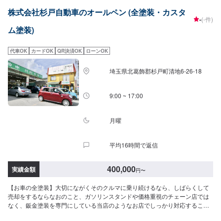
9:00~17:30【1】オファーにてお問い合わせ【2】お見積り【3】お見積りに
株式会社杉戸自動車のオールペン (全塗装・カスタ
ご納得いただければ作業開始【4】仕上がり次第納車-----納期について-----納
-
(-件)
期は通常1月程度で納車となります。車種や条件などにより、納期は前後する
ム塗装)
場合がございます。予めご了承ください。-----代車について-----無料の代車を
ご用意しています。お車の作業中は代車をご利用ください。※代車の燃料代は
お客様にご負担いただいております。※内容などにより貸し出し出来かねる場
代車OK
カードOK
QR決済OK
ローンOK
合もございます。-----ご来店時の注意、受付方法-----入庫の際はお気をつけて
お越しください。駐車スペースは事務所前のお客様駐車スペースに駐車して
埼玉県北葛飾郡杉戸町清地6-26-18
ください。受付はスタッフへ「メンテモで予約しました」とお伝えくださ
い。ご案内いたします。
9:00 ~ 17:00
月曜
平均16時間で返信
400,000
実績金額
円
〜
【お車の全塗装】大切にながくそのクルマに乗り続けるなら、しばらくして
売却をするならなおのこと、ガソリンスタンドや価格重視のチェーン店では
なく、鈑金塗装を専門にしている当店のようなお店でしっかり対応すること
がなにより大切です。<目安金額>400,000円~<お見積もりは無料です。>実費