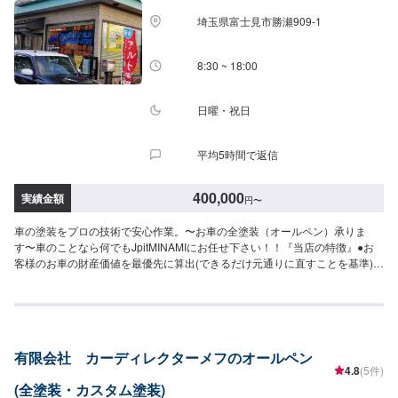
埼玉県富士見市勝瀬909‐1
8:30 ~ 18:00
日曜・祝日
平均5時間で返信
400,000
実績金額
円
〜
車の塗装をプロの技術で安心作業。〜お車の全塗装（オールペン）承りま
す〜車のことなら何でもJpitMINAMIにお任せ下さい！！『当店の特徴』●お
客様のお車の財産価値を最優先に算出(できるだけ元通りに直すことを基準)●
ご要望に合わせて省略可能な作業を減らします！●キズへこみ専門店ならでは
の技術で、しっかり対応！『お客様のご要望をお聞かせください！』✔️ご要
望に合わせてリサイクルパーツの使用も可能！⭕️✔️コンピュータで色分析！
✔️微妙な色は熟練の職人によって調整を行なっています【1】オファーにてお
問い合わせ【2】お見積り【3】お見積りにご納得いただければ作業開始
有限会社 カーディレクターメフのオールペン
【4】仕上がり次第納車『パーツ持ち込みOK！⭕️』欲しくて買ったけどうま
4.8
(5件)
く付けられない、そんなご経験はありませんか？ジェイピットミナミでは、
(全塗装・カスタム塗装)
ネットでご購入いただいたパーツを取り付けることが可能です。クルマ好き