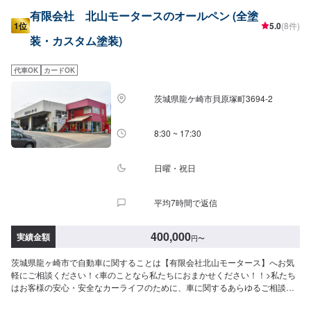
有限会社 北山モータースのオールペン (全塗
1位
5.0
(8件)
装・カスタム塗装)
代車OK
カードOK
茨城県龍ケ崎市貝原塚町3694-2
8:30 ~ 17:30
日曜・祝日
平均7時間で返信
400,000
実績金額
円
〜
茨城県龍ヶ崎市で自動車に関することは【有限会社北山モータース】へお気
軽にご相談ください！<車のことなら私たちにおまかせください！！>私たち
はお客様の安心・安全なカーライフのために、車に関するあらゆるご相談に
お応えします。更にワンストップサービスを導入している為、様々なサービ