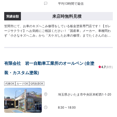
平均13時間で返信
来店時無料見積
実績金額
笠間市にて、お車のキズへこみ修理をしている板金塗装専門店です！【ガレ
ージサクライ】へお気軽にご相談ください！「国産車」メーカー、車種問わ
ず「小さなキズへこみ」から「大ケガしたお車の修理」までたくさんのお車
を修理しています。ご来店、お電話お待ちしております(^^)！<お客様のご予
算やご希望の時間に応じてプランをご提案！>★お安く済ませたい…★お時間
があまり取れない…などのご相談もお気軽にどうぞ！【1】オファーにてお問
い合わせ【2】お見積り【3】お見積りにご納得いただければ作業開始【4】
仕上がり次第納車-----納期について-----納期は要相談となります。納期は前後
有限会社 岩一自動車工業所のオールペン (全塗
する場合がございます。予めご了承ください。-----ご来店時の注意、受付方
4.7
(8件)
法-----入庫の際はお気をつけてお越しください。駐車スペースはガレージ前の
装・カスタム塗装)
空いているスペースに駐車してください。受付はスタッフへ「メンテモで予
約しました」とお伝えください。ご案内いたします。【定休日・営業時間】
定休日：月曜日、第2日曜日、第4日曜日・祝日・ＧＷ・お盆・年末年始営業
代車OK
カードOK
QR決済OK
時間：9:00~18:00
埼玉県さいたま市中央区本町西1-1-20
8:30 ~ 18:00