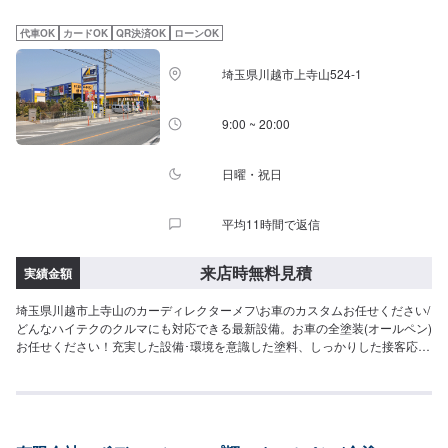
の皆さんのピットワーカーにおまかせください。『代車について』代車をご
用意しています。お車の作業中は代車をご利用ください。※代車の燃料代はお
代車OK
カードOK
QR決済OK
ローンOK
客様にご負担いただいております。『営業時間・定休日』営業時間：8:30〜
18:00定休日：日・祝・第一月曜古いクルマをはじめ、オリジナルの塗装色も
埼玉県川越市上寺山524-1
しっかり色合わせを実施いたします。大切なクルマの修理も安心してご利用
いただけます。
9:00 ~ 20:00
日曜・祝日
平均11時間で返信
来店時無料見積
実績金額
埼玉県川越市上寺山のカーディレクターメフ\お車のカスタムお任せください/
どんなハイテクのクルマにも対応できる最新設備。お車の全塗装(オールペン)
お任せください！充実した設備･環境を意識した塗料、しっかりした接客応対
をいたします！まずはお気軽にご相談ください。【パーツについて】パーツ
の持ち込み・ご購入も可能です。ご希望のお客様は車種情報と、持ち込み・
ご購入希望の旨をオファー備考欄にご記載ください。【代車について】作業
中は代車の貸し出しが可能です。※燃料代はお客様負担となります【営業時
間・定休日】営業時間:9:00〜20:00定休日