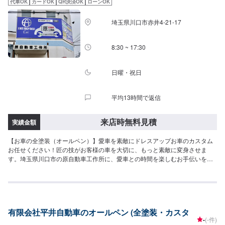
代車OK
カードOK
QR決済OK
ローンOK
ります。※状況により貸出できかねる場合がございます。【パーツについて】
パーツ持ち込み・販売可能！持ち込み希望の方▶️オファーにてお車とパーツ
埼玉県川口市赤井4-21-17
の詳細をお送りください。ご購入希望の方▶️オファーにて車種情報をお送り
ください。
8:30 ~ 17:30
日曜・祝日
平均13時間で返信
来店時無料見積
実績金額
【お車の全塗装（オールペン）】愛車を素敵にドレスアップお車のカスタム
お任せください！匠の技がお客様の車を大切に、もっと素敵に変身させま
す。埼玉県川口市の原自動車工作所に、愛車との時間を楽しむお手伝いをさ
せて下さい。【オールペイントなら当社にお任せ！】旧車はサビはもちろん
再修理箇所も多く手間もかかりますが、その下処理をしっかり作業すること
で仕上がりに差が出ます。また専用塗装ブースでゴミをシャットアウトした
環境で焼付けるため仕上がりが違います。お客様の大切にしているお車なの
で当然こだわりをお持ちですよね。しっかりと打ち合わせを行い作業いたし
有限会社平井自動車のオールペン (全塗装・カスタ
ます。オールペンはもちろんレストア・カスタムでお悩みの方は当社にご相
-
(-件)
談ください。【オールペン施工事例】●スバル360●シトロエンBX●S2000●イ