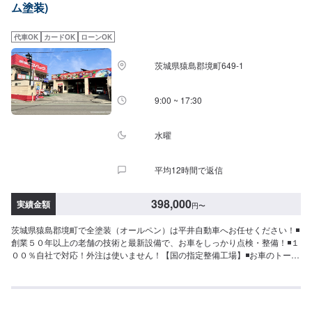
ム塗装)
ンテグラTYPE-R●FIAT600【パーツ持ち込み可能】持ち込みパーツの対応も
いたします。※パーツの不備などにより、取り付けができなかった場合でも、
動作確認などで発生した工賃をご請求させていただきますので、あらかじめ
代車OK
カードOK
ローンOK
ご了承ください。【代車について】無料代車（無保険時）を24台ご用意して
おります。燃料代はお客さま負担となりますので、ご了承ください。【営業
茨城県猿島郡境町649-1
時間・定休日】営業時間：8:30〜17:30定休日：日・祝・第一、第三月曜日
9:00 ~ 17:30
水曜
平均12時間で返信
398,000
実績金額
円
〜
茨城県猿島郡境町で全塗装（オールペン）は平井自動車へお任せください！◾
創業５０年以上の老舗の技術と最新設備で、お車をしっかり点検・整備！◾１
００％自社で対応！外注は使いません！【国の指定整備工場】◾お車のトータ
ルサポート！どんなことでもご相談下さい！★ハンドルを少し曲げないと車
がまっすぐ走らない…★タイヤの片減りが気になる…★他店で断られてしま
った…★保険を使えべきなのかわからない…などのご相談もお気軽にどう
ぞ！【定休日・営業時間】定休日：第一日曜日、水曜日営業時間：