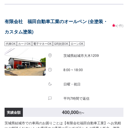
での修理の場合、最大の問題は「お客さまの懐具合」を考慮して修理をしな
ければなりません。事前に修理後の完成状態をご覧いただければいいのです
が、そんなことも残念ながらできません。恐縮ではございますが、お客さま
にはご来店いただき、できるだけ食い違いのないように説明をしっかりさせ
有限会社 福田自動車工業のオールペン (全塗装・
ていただきます。<お見積もりには30〜60分程度の時間が必要です>お見積も
-
(-件)
りには30〜60分程度の時間が必要となるため、お時間に余裕を持ってご来店
カスタム塗装)
ください。なるべくお待ちいただかなくてすむよう、ご来店希望日時をお知
らせいただければ、お客さまご対応の準備をしてお待ち申し上げます。他店
購入車の対応も、輸入車の対応も、クルマの購入もいろいろ、説明力も対応
代車OK
カードOK
電子マネーOK
QR決済OK
ローンOK
力も！1969年に創業して以来、50年以上この地でお店を営業させていただい
ております。チェーン店への加盟、地元の皆様の支えでここまで1歩ずつ成長
茨城県結城市大木1209
をさせて頂きました。これからもお客様に笑顔を届けられるよう、新しいお
店のオープンも進んでおります。
8:00 ~ 18:00
日曜・祝日
平均7時間で返信
400,000
実績金額
円
〜
茨城県結城市での車両のお困りごとは【有限会社福田自動車工業】へお気軽
にご相談ください！<お客様のご予算に応じてプランをご提案！板金・塗装・