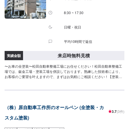
時間：9:00~18:00
8:30 ~ 17:30
日曜・祝日
平均10時間で返信
来店時無料見積
実績金額
〜お車の全塗装〜松田自動車整備工場にお任せください！松田自動車整備工
場では、鈑金工場・塗装工場を併設しております。熟練した技術者により、
お客様のご要望を叶えますので、まずはお気軽にご相談ください！【塗装ブ
ースのこだわり】塗装ブースは、プッシュプル型塗装ブースを導入。箱型ブ
ースにて吸気・排気をコントロールし、より正圧を保ちます。外のほこり
や、空気中の余分な塗料の粒子の付着を防ぎ、より精度の高い仕上がりを実
現します。また、側面も含む均等な照明により常にムラのない塗装面の乾燥
も可能となります。乾燥もブース内で行う為、移動時にホコリが付着すると
（株）原自動車工作所のオールペン (全塗装・カ
いったこともありません。【塗料へのこだわり】松田自動車整備工場では、
3.7
(3件)
より美しい仕上がりを実現するために、ベンツ等の高級車に使われるデュポ
スタム塗装)
ンの自動車塗料を使用しております。デュポン社はグローバルNo.1の自動車
補修塗料メーカーです。【代車について】代車の無料貸し出しサービスがご
ざいますので、ご希望の方はお申し付けください。※燃料代はお客様負担とな