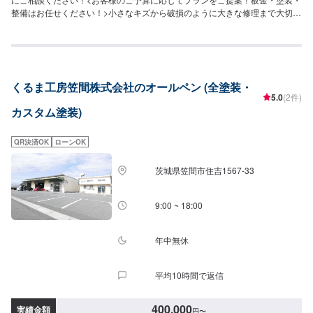
整備はお任せください！>小さなキズから破損のように大きな修理まで大切な
お車の鈑金は福田自動車にお任せ下さい。福田自動車では、キズや破損状況
に合わせて最適な修理方法をご提案します。お客様のご要望・ご予算をお聞
きし、最適な施工方法をご提案しますので、お気軽にお問い合わせ下さい。
【1】オファーにてお問い合わせ【2】お見積り【3】お見積りにご納得いた
だければ作業開始【4】仕上がり次第納車-----納期について-----納期は要相談
くるま工房笠間株式会社のオールペン (全塗装・
となります。納期は前後する場合がございます。予めご了承ください。-----代
5.0
(2件)
車について-----代車をご用意しています。お車の作業中は代車をご利用くださ
カスタム塗装)
い。※代車の燃料代はお客様にご負担いただいております。-----ご来店時の注
意、受付方法-----入庫の際はお気をつけてお越しください。駐車スペースは事
務所前の空いているスペースに駐車してください。受付はスタッフへ「メン
QR決済OK
ローンOK
テモで予約しました」とお伝えください。ご案内いたします。【定休日・営
業時間】定休日：日曜、祝日営業時間：8:00~18:00
茨城県笠間市住吉1567-33
9:00 ~ 18:00
年中無休
平均10時間で返信
400,000
実績金額
円
〜