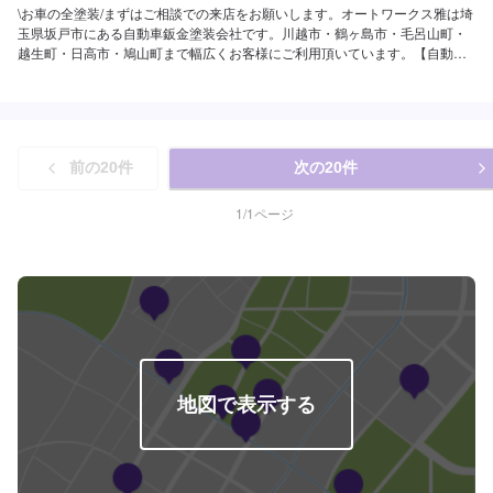
\お車の全塗装/まずはご相談での来店をお願いします。オートワークス雅は埼
玉県坂戸市にある自動車鈑金塗装会社です。川越市・鶴ヶ島市・毛呂山町・
越生町・日高市・鳩山町まで幅広くお客様にご利用頂いています。【自動車
板金修理のプロショップ】⭐️充実した設備⭐️様々なお客様のご要望に応じた修
理⭐️安心と信頼を売る地域に密着したサービス⭐️親切・丁寧をモットーに心が
け日々対応いたしております。【こだわりの設備】⭕️塗装ブース完備！！事
故車の修理からドレスアップ・カスタムペイントまで美しい仕上がりを実現
します。チリやホコリをシャットアウトし、作業環境の向上を実現。短納期
前の
20
件
次の
20
件
でよりよい仕上がりをお約束します。⭕️マスキング塗装する部分を除き丁寧
にマスキングします。マスキング時に、少しでも隙間が有ると、この隙間か
ら塗料が不必要な箇所に付着してしまいますので、細心の注意を払います。
1
/
1
ページ
⭕️塗料色の調色時に塗料を撹拌し、仕上がりの品質を保ちます。----------------
-------------------------------------------埼玉県坂戸市にある自動車板金塗装会社で
す。大切な愛車を、早く・安く・綺麗に修理致します。当社は国からの認可
を受けた認証工場となっておりますのでキズやヘコミから、自走不能な事故
車・車検・点検・ドレスアップ・保険までお車の事であればなんでも当社に
おまかせ下さい。各保険会社の指定工場にもなっておりますので保険修理も
お待ちしております。
地図で表示する