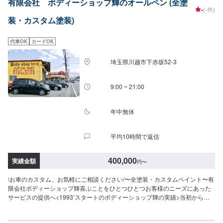
有限会社 ボディーショップ輝のオールペン (全塗
-
(-件)
装・カスタム塗装)
代車OK
カードOK
埼玉県川越市下赤坂52‐3
9:00 ~ 21:00
年中無休
平均10時間で返信
400,000
実績金額
円
〜
\お車のカスタム、お気軽にご相談ください/〜全塗装・カスタムペイント〜有
限会社ボディーショップ輝喜ぶことをひとつひとつお客様のニーズにあった
サービスの提供へ<1993’スタートのボディーショップ輝の実績>当初からカ
スタムペイント＆ボディーワークを手掛け数々のショータイトルを獲得！ク
ルマに対する情熱や経験、そして熟練したスタッフの匠の技術をご提供シン