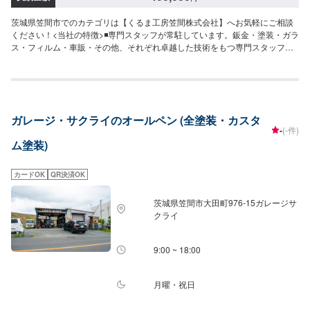
茨城県笠間市でのカテゴリは【くるま工房笠間株式会社】へお気軽にご相談
ください！<当社の特徴>◾専門スタッフが常駐しています。鈑金・塗装・ガラ
ス・フィルム・車販・その他、それぞれ卓越した技術をもつ専門スタッフが
２人１組で対応いたします。◾万全のアフターケアをいたします。修理後に永
久保証書を発行させて頂いております。お客様がそのお車を乗っている間は
保証します。◾土・日・祝も営業してるのでお客様がお休みでも見積・修理が
できます！お客様のご要望に併せて中古部品も準備できるのでなんていって
も低価格です。<お客様のご予算やご希望の時間に応じてプランをご提案！
ガレージ・サクライのオールペン (全塗装・カスタ
>★お安く済ませたい…★お時間があまり取れない…などのご相談もお気軽に
-
(-件)
どうぞ！【1】オファーにてお問い合わせ【2】お見積り【3】お見積りにご
ム塗装)
納得いただければ作業開始【4】仕上がり次第納車-----納期について-----納期
は通常1ヶ月程度で納車となります。(要相談)納期は前後する場合がございま
す。予めご了承ください。-----代車について-----代車をご用意しています。お
カードOK
QR決済OK
車の作業中は代車をご利用ください。※代車の燃料代はお客様にご負担いただ
いております。-----ご来店時の注意、受付方法-----入庫の際はお気をつけてお
茨城県笠間市大田町976‐15ガレージサ
越しください。駐車スペースは事務所前の空いているスペースに駐車してく
クライ
ださい。受付はスタッフへ「メンテモで予約しました」とお伝えください。
ご案内いたします。【定休日・営業時間】定休日：年中無休（大型連休のみ
休み）営業時間：9:00~18:00
9:00 ~ 18:00
月曜・祝日