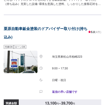
（持ち込み）充実した設備･環境を意識した塗料、しっかりした接客応対をい
たします！まずはお気軽にご相談ください。【パーツについて】パーツの持
ち込み・ご購入も可能です。ご希望のお客様は車種情報と、持ち込み・ご購
入希望の旨をオファー備考欄にご記載ください。【代車について】作業中は
代車の貸し出しが可能です。※燃料代はお客様負担となります【営業時間・定
休日】営業時間:9:00〜20:00定休日
栗原自動車鈑金塗装のドアバイザー取り付け(持ち
5.0
(4件)
込み)
代車OK
ローンOK
埼玉県東松山市柏崎223
9:00 ~ 17:30
日曜・祝日
返信の早い店舗です
13,100
39,700
実績金額
円
〜
円