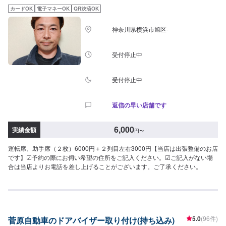
カードOK
電子マネーOK
QR決済OK
神奈川県横浜市旭区-
受付停止中
受付停止中
返信の早い店舗です
6,000
実績金額
円
〜
運転席、助手席（２枚）6000円＋２列目左右3000円【当店は出張整備のお店
です】☑︎予約の際にお伺い希望の住所をご記入ください。☑︎ご記入がない場
合は当店よりお電話を差し上げることがございます。ご了承ください。
5.0
(96件)
菅原自動車のドアバイザー取り付け(持ち込み)