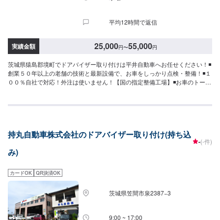
平均12時間で返信
25,000
55,000
実績金額
円
〜
円
茨城県猿島郡境町でドアバイザー取り付けは平井自動車へお任せください！◾
創業５０年以上の老舗の技術と最新設備で、お車をしっかり点検・整備！◾１
００％自社で対応！外注は使いません！【国の指定整備工場】◾お車のトータ
ルサポート！どんなことでもご相談下さい！★ハンドルを少し曲げないと車
がまっすぐ走らない…★タイヤの片減りが気になる…★他店で断られてしま
った…★保険を使えべきなのかわからない…などのご相談もお気軽にどう
ぞ！【定休日・営業時間】定休日：第一日曜日、水曜日営業時間：
9:00~17:30【1】オファーにてお問い合わせ【2】お見積り【3】お見積りに
持丸自動車株式会社のドアバイザー取り付け(持ち込
ご納得いただければ作業開始【4】仕上がり次第納車-----納期について-----納
-
(-件)
期は通常2日～3日程度で納車となります。車種や条件などにより、納期は前
み)
後する場合がございます。予めご了承ください。-----代車について-----無料の
代車をご用意しています。お車の作業中は代車をご利用ください。※代車の燃
料代はお客様にご負担いただいております。※内容などにより貸し出し出来か
カードOK
QR決済OK
ねる場合もございます。-----ご来店時の注意、受付方法-----入庫の際はお気を
つけてお越しください。駐車スペースは事務所前のお客様駐車スペースに駐
茨城県笠間市泉2387−3
車してください。受付はスタッフへ「メンテモで予約しました」とお伝えく
ださい。ご案内いたします。
9:00 ~ 17:00