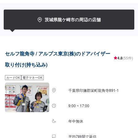
スをスムーズに提供することが可能です。お車の購入から日ごろのメンテナ
ンス、修理、保険相談まであらゆるご要望にお応えします。これからも信頼
されるカーアドバイザーであるよう、技術力とサービスの向上を目指してま
いります。【1】オファーにてお問い合わせ【2】お見積り【3】お見積りに
茨城県龍ケ崎市の周辺の店舗
ご納得いただければ作業開始【4】仕上がり次第納車-----納期について-----納
期は通常1日～2日程度で納車となります。(要相談)納期は前後する場合がご
ざいます。予めご了承ください。-----ご来店時の注意、受付方法-----入庫の際
はお気をつけてお越しください。駐車スペースは事務所前の空いているスペ
ースに駐車してください。受付はスタッフへ「メンテモで予約しました」と
お伝えください。ご案内いたします。【定休日・営業時間】定休日：日曜
セルフ龍角寺 / アルプス東京(株)のドアバイザー
日、祝日、第二土曜日営業時間：8:30~17:30
4.8
(55件)
取り付け(持ち込み)
カードOK
電子マネーOK
千葉県印旛郡栄町龍角寺891-1
9:00 ~ 17:00
年中無休
平均7時間で返信