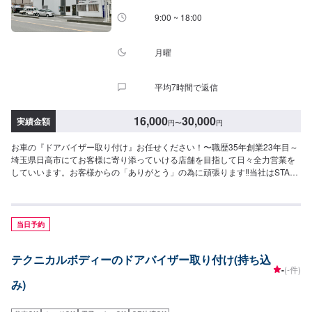
9:00 ~ 18:00
月曜
平均7時間で返信
16,000
30,000
実績金額
円
〜
円
お車の『ドアバイザー取り付け』お任せください！〜職歴35年創業23年目～
埼玉県日高市にてお客様に寄り添っていける店舗を目指して日々全力営業を
していいます。お客様からの「ありがとう」の為に頑張ります‼当社はSTAFF
一同、お客様の大切なお車のカーコンサルタントとしてお客様にとって一番
良い方法をご提案・ご説明させて頂きます。部品の持ち込みも可能です。ご
希望のお客様は車種情報・車検証・パーツの詳細をオファー送信時にお送り
ください。【1】オファーにてお問い合わせ【2】ご入庫・お見積り【3】お
当日予約
見積りにご納得いただければ作業開始【4】仕上がり次第納車<代車について
>自費修理、整備に限り代車の貸し出しを無料で行っております。有償でのレ
テクニカルボディーのドアバイザー取り付け(持ち込
ンタル貸出も行っております。お気軽にご相談下さい。※代車の燃料代はお客
-
(-件)
様にご負担いただいております。<定休日・営業時間>定休日：月曜日営業時
み)
間：9:00~18:00