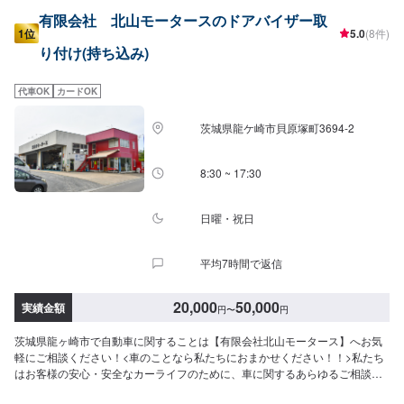
有限会社 北山モータースのドアバイザー取
1位
5.0
(8件)
り付け(持ち込み)
代車OK
カードOK
茨城県龍ケ崎市貝原塚町3694-2
8:30 ~ 17:30
日曜・祝日
平均7時間で返信
20,000
50,000
実績金額
円
〜
円
茨城県龍ヶ崎市で自動車に関することは【有限会社北山モータース】へお気
軽にご相談ください！<車のことなら私たちにおまかせください！！>私たち
はお客様の安心・安全なカーライフのために、車に関するあらゆるご相談に
お応えします。更にワンストップサービスを導入している為、様々なサービ