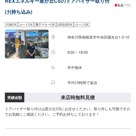
REXエネルギー星が丘CSのドアバイザー取り付
5.0
(7件)
け(持ち込み)
代車OK
カードOK
電子マネーOK
QR決済OK
ローンOK
神奈川県相模原市中央区陽光台1-3-10
9:00 ~ 18:00
年中無休
平均13時間で返信
来店時無料見積
実績金額
ドアバイザー取り付けは星が丘CSにお任せください。取り外しも可能ですの
でお気軽にご相談ください。ご予約お待ちしております！