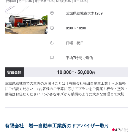
代車OK
カードOK
電子マネーOK
QR決済OK
ローンOK
茨城県結城市大木1209
8:00 ~ 18:00
日曜・祝日
平均7時間で返信
10,000
50,000
実績金額
円
〜
円
茨城県結城市での車両のお困りごとは【有限会社福田自動車工業】へお気軽
にご相談ください！<お客様のご予算に応じてプランをご提案！板金・塗装・
整備はお任せください！>小さなキズから破損のように大きな修理まで大切な
お車の鈑金は福田自動車にお任せ下さい。福田自動車では、キズや破損状況
に合わせて最適な修理方法をご提案します。お客様のご要望・ご予算をお聞
きし、最適な施工方法をご提案しますので、お気軽にお問い合わせ下さい。
【1】オファーにてお問い合わせ【2】お見積り【3】お見積りにご納得いた
だければ作業開始【4】仕上がり次第納車-----納期について-----納期は通常2日
有限会社 岩一自動車工業所のドアバイザー取り
～3日程度で納車となります。(要相談)納期は前後する場合がございます。予
4.7
(8件)
めご了承ください。-----代車について-----代車をご用意しています。お車の作