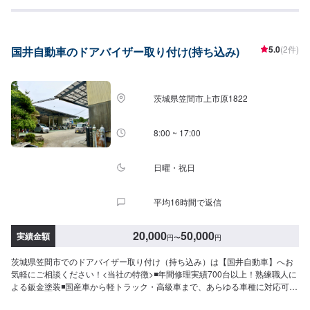
ついてお客様に説明をして提案させていただきます。◾不安な点や、疑問に思
うことなどは実務経験の長いスタッフが丁寧にわかりやすく説明いたします
ので、その都度おっしゃっていただければ幸いです。◾お客様一人一人に合わ
せた丁寧なご提案でお客様とお車の関係をより良好にさせていただきます。
5.0
(2件)
国井自動車のドアバイザー取り付け(持ち込み)
【作業の流れ】【1】お問い合わせ【2】車の確認・お見積もりの作成【3】
車のお預かり【4】修理開始【5】修理終了・お支払い【6】アフターサポー
ト【代車について】作業中にお車が必要なお客様には、代車をお出しするこ
ともできますので事前にご相談ください。代車は、ご希望の車種がお選びい
茨城県笠間市上市原1822
ただけ、ほぼすべてにETC、ナビが付いております。※代車の燃料代はお客様
にご負担いただいております。【定休日・営業時間】定休日：不定休日曜日
はお問い合わせください。営業時間：9:00~18:00
8:00 ~ 17:00
日曜・祝日
平均16時間で返信
20,000
50,000
実績金額
円
〜
円
茨城県笠間市でのドアバイザー取り付け（持ち込み）は【国井自動車】へお
気軽にご相談ください！<当社の特徴>◾年間修理実績700台以上！熟練職人に
よる鈑金塗装◾国産車から軽トラック・高級車まで、あらゆる車種に対応可
能！◾YouTubeでも紹介されたホイールアライメントの設備も完備！<お客様