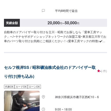
平均8時間で返信
20,000
50,000
実績金額
円
〜
円
自動車のドアバイザー取り付けを立川・昭島でお探しなら「愛車工房マッ
ク」へ!~ヤナセザボディショップネットワークの加盟工場~東京都立川市でお
車のパーツ取り付けお気軽にご相談ください！<愛車工房マックの特徴>✔️見
積・代車無料！✔️保険修理OK！✔️お車のお手入れ・メンテナンスもお任せく
ださい！✔️部品の持ち込みも可能！オファーにて詳細情報と車種や型番など
をお送りください<作業の流れ>【1】オファーにてお問い合わせ【2】入庫・
ご相談【3】現社確認・入庫検査・お見積【4】お車の整備【5】整備代金の
お支払い【6】出庫（ご納車、またはご来店）<代車について>代車をご用意
セルフ根岸SS / 昭和礦油株式会社のドアバイザー取
しています。お車の作業中は代車をご利用ください。※代車の燃料代はお客様
-
(-件)
にご負担いただいております。※状況により貸し出しできかねる場合もござい
り付け(持ち込み)
ます。<定休日・営業時間>【平日】8:30～19:00【土曜】8:30～18:00【日曜
（受付のみ可）】9:00～18:00祝日定休
代車OK
カードOK
ローンOK
神奈川県横浜市磯子区西町10－6
9:00 ~ 18:00