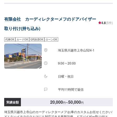
のご予算やご希望の時間に応じてプランをご提案！>★お安く済ませたい…★
お時間があまり取れない…などのご相談もお気軽にどうぞ！【1】オファーに
てお問い合わせ【2】お見積り【3】お見積りにご納得いただければ作業開始
【4】仕上がり次第納車-----納期について-----納期は通常1日～2日程度で納車
有限会社 カーディレクターメフのドアバイザー
となります。(要相談)納期は前後する場合がございます。予めご了承くださ
4.8
(5件)
い。-----ご来店時の注意、受付方法-----入庫の際はお気をつけてお越しくださ
取り付け(持ち込み)
い。駐車スペースは事務所前の空いているスペースに駐車してください。受
付はスタッフへ「メンテモで予約しました」とお伝えください。ご案内いた
します。【定休日・営業時間】定休日：第２、４土曜日、日曜日、祝日営業
代車OK
カードOK
QR決済OK
ローンOK
時間：8:00~17:00
埼玉県川越市上寺山524-1
9:00 ~ 20:00
日曜・祝日
平均11時間で返信
20,000
50,000
実績金額
円
〜
円
埼玉県川越市上寺山のカーディレクターメフ\お車のカスタムお任せください/
どんなハイテクのクルマにも対応できる最新設備。ドアバイザー取り付け