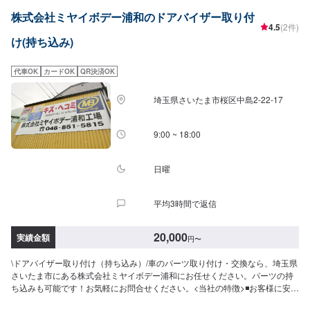
株式会社ミヤイボデー浦和のドアバイザー取り付
4.5
(2件)
け(持ち込み)
代車OK
カードOK
QR決済OK
埼玉県さいたま市桜区中島2-22-17
9:00 ~ 18:00
日曜
平均3時間で返信
20,000
実績金額
円
〜
\ドアバイザー取り付け（持ち込み）/車のパーツ取り付け・交換なら、埼玉県
さいたま市にある株式会社ミヤイボデー浦和にお任せください。パーツの持
ち込みも可能です！お気軽にお問合せください。<当社の特徴>◾お客様に安
心・安全にお車に乗っていただけるよう、しっかりとお車を点検し、内容に