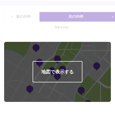
前の
20
件
次の
20
件
1
/
1
ページ
地図で表示する