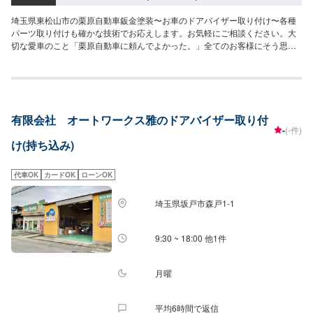
埼玉県東松山市の栗原自動車鈑金塗装〜お車のドアバイザー取り付け〜各種
パーツ取り付けも確かな技術でお応えします。お気軽にご相談ください。大
切な愛車のこと「栗原自動車に頼んでよかった。」全てのお客様にそう思っ
ていただけるよう「親切・丁寧・誠意」をモットーに日々対応しておりま
す。【パーツ持ち込みについて】パーツ持ち込み可能です。ご希望の方はオ
ファー詳細にてパーツの情報やお車の情報をお送りください。【代車につい
て】作業中の代車貸し出しも可能です。入庫時やオファー時にお気軽にお声
がけください。【営業時間・休業日】営業時間：8:30~17:30休業日：第二土
有限会社 オートワークス雅のドアバイザー取り付
曜・日曜・祝日
-
(-件)
け(持ち込み)
代車OK
カードOK
ローンOK
埼玉県坂戸市森戸1-1
9:30 ~ 18:00 他1件
月曜
平均6時間で返信