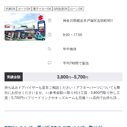
代車OK
カードOK
電子マネーOK
QR決済OK
ローンOK
神奈川県横浜市戸塚区吉田町951
9:00 ~ 17:00
年中無休
平均7時間で返信
3,800
5,700
実績金額
円
〜
円
持ち込みドアバイザーも是非ご相談ください！アフターパーツについても弊
社にお任せくださいませ。<<参考金額>>取り付け工賃：3,800円取り外し工
賃：5,700円<<フリードリンクやキッズルームも完備！>>店内でお待ち頂く
場合や、お子様連れの方にも快適にお過ごし頂けるように整えております。
<<経験豊富な資格保持者が多数在籍>>自動車検査員が5名、二級整備士が5
名、車体整備士が1名と、多数の従業員が在籍しております。車検だけでな
く、アフターパーツ取り付けのお客さまのお車を受け入れる体制が整ってお
ります。ご予約・ご来店を心よりお待ちしております！