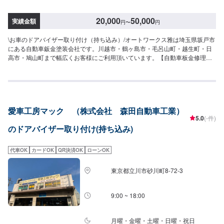
20,000
50,000
実績金額
円
〜
円
\お車のドアバイザー取り付け（持ち込み）/オートワークス雅は埼玉県坂戸市
にある自動車鈑金塗装会社です。川越市・鶴ヶ島市・毛呂山町・越生町・日
高市・鳩山町まで幅広くお客様にご利用頂いています。【自動車板金修理の
プロショップ】⭐️充実した設備⭐️様々なお客様のご要望に応じた修理⭐️安心と
信頼を売る地域に密着したサービス⭐️親切・丁寧をモットーに心がけ日々対応
いたしております。保険適用の修理ももちろん承ります。お気軽にご相談く
ださい。【代車について】🚙代車の無料貸し出しを行なっております。ご希
望の方はお気軽にお問合せください。※燃料代はお客様負担となります。【営
愛車工房マック （株式会社 森田自動車工業）
業時間・定休日】⏰営業時間：9時30分〜18時🗓定休日：月曜・祝日
5.0
(-件)
のドアバイザー取り付け(持ち込み)
代車OK
カードOK
QR決済OK
ローンOK
東京都立川市砂川町8-72-3
9:00 ~ 18:00
月曜・金曜・土曜・日曜・祝日