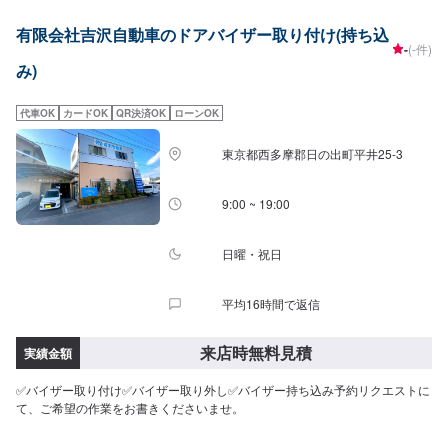
有限会社吉沢自動車のドアバイザー取り付け(持ち込
-
(-件)
み)
代車OK
カードOK
QR決済OK
ローンOK
東京都西多摩郡日の出町平井25-3
9:00 ~ 19:00
日曜・祝日
平均16時間で返信
来店時無料見積
実績金額
✅バイザー取り付け✅バイザー取り外し✅バイザー持ち込み予約リクエストに
て、ご希望の作業をお書きくださいませ。