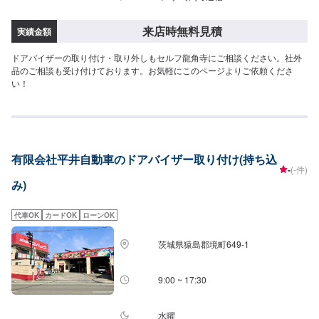
来店時無料見積
実績金額
ドアバイザーの取り付け・取り外しもセルフ龍角寺にご相談ください。社外
品のご相談も受け付けております。お気軽にこのページよりご依頼くださ
い！
有限会社平井自動車のドアバイザー取り付け(持ち込
-
(-件)
み)
代車OK
カードOK
ローンOK
茨城県猿島郡境町649-1
9:00 ~ 17:30
水曜