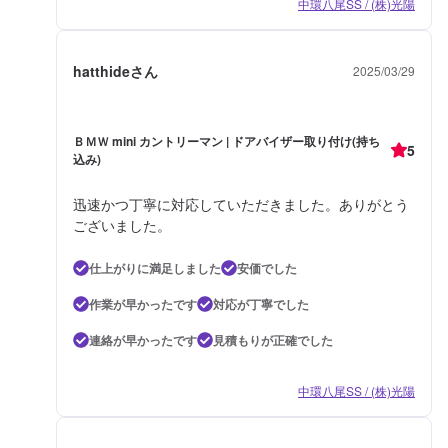
中環八尾SS / (株)光陽
hatthideさん
2025/03/29
ＢＭＷ mini カントリーマン | ドアバイザー取り付け(持ち
5
込み)
迅速かつ丁寧に対応していただきました。ありがとう
ございました。
仕上がりに満足しました
安価でした
作業が早かったです
対応が丁寧でした
連絡が早かったです
見積もりが正確でした
中環八尾SS / (株)光陽