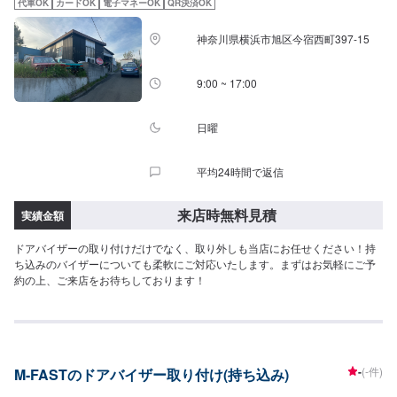
代車OK
カードOK
電子マネーOK
QR決済OK
神奈川県横浜市旭区今宿西町397-15
9:00 ~ 17:00
日曜
平均24時間で返信
来店時無料見積
実績金額
ドアバイザーの取り付けだけでなく、取り外しも当店にお任せください！持
ち込みのバイザーについても柔軟にご対応いたします。まずはお気軽にご予
約の上、ご来店をお待ちしております！
-
(-件)
M-FASTのドアバイザー取り付け(持ち込み)