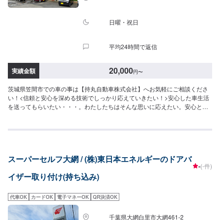
日曜・祝日
平均24時間で返信
20,000
実績金額
円
〜
茨城県笠間市での車の事は【持丸自動車株式会社】へお気軽にご相談くださ
い！<信頼と安心を深める技術でしっかり応えていきたい！>安心した車生活
を送ってもらいたい・・・。わたしたちはそんな思いに応えたい。安心と
「快適な空間」を願うあなたのために、整備・修理をご提案していきます。
私たちの仕事は、お客様からいただいた「信頼」という目に見えない絆で繋
がっています。なぜならお客様には、仕事の内容のほとんどは見えないもの
だからです。だからこそひとつひとつ大切に愛情をかけていきたい！信頼を
深める技術でしっかり応えていきたい！そんな気持ちで仕事をしています。
スーパーセルフ大網 / (株)東日本エネルギーのドアバ
ご相談もお気軽にどうぞ！【1】オファーにてお問い合わせ【2】お見積り
-
(-件)
【3】お見積りにご納得いただければ作業開始【4】仕上がり次第納車-----納
イザー取り付け(持ち込み)
期について-----納期は通常1日～2日程度で納車となります。(要相談)納期は前
後する場合がございます。予めご了承ください。-----ご来店時の注意、受付方
法-----入庫の際はお気をつけてお越しください。駐車スペースは事務所前の空
代車OK
カードOK
電子マネーOK
QR決済OK
いているスペースに駐車してください。受付はスタッフへ「メンテモで予約
しました」とお伝えください。ご案内いたします。【定休日・営業時間】定
千葉県大網白里市大網461-2