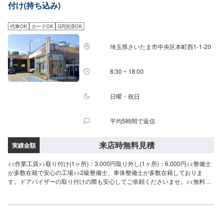
付け(持ち込み)
業中は代車をご利用ください。※代車の燃料代はお客様にご負担いただいてお
ります。-----ご来店時の注意、受付方法-----入庫の際はお気をつけてお越しく
ださい。駐車スペースは事務所前の空いているスペースに駐車してくださ
代車OK
カードOK
QR決済OK
い。受付はスタッフへ「メンテモで予約しました」とお伝えください。ご案
内いたします。【定休日・営業時間】定休日：日曜、祝日営業時間：
埼玉県さいたま市中央区本町西1-1-20
8:00~18:00
8:30 ~ 18:00
日曜・祝日
平均5時間で返信
来店時無料見積
実績金額
<<作業工賃>>取り付け(1ヶ所)：3,000円取り外し(1ヶ所)：6,000円<<整備士
が多数在籍で安心の工場>>2級整備士、車体整備士が多数在籍しておりま
す。ドアバイザーの取り付けの際も安心してご依頼くださいませ。<<無料の
代車のご用意ございます>>ダイハツミライースなど代車をご用意しておりま
す。アフターパーツの取り付け・取り外し中に、お車が必要な場合にもご安
心ください。