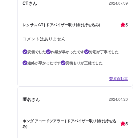
CTさん
2024/07/09
5
レクサス CT | ドアバイザー取り付け(持ち込み)
コメントはありません
安価でした
作業が早かったです
対応が丁寧でした
連絡が早かったです
見積もりが正確でした
菅原自動車
匿名さん
2024/04/20
ホンダ アコードツアラー | ドアバイザー取り付け(持ち込
5
み)