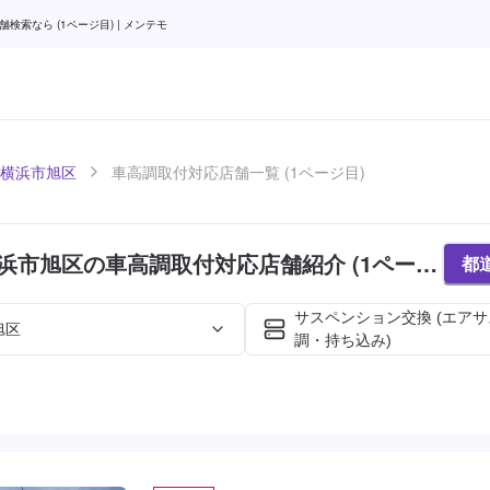
索なら (1ページ目) | メンテモ
横浜市旭区
車高調取付対応店舗一覧 (1ページ目)
浜市旭区の車高調取付対応店舗紹介 (1ページ
都
サスペンション交換 (エア
旭区
調・持ち込み)
た