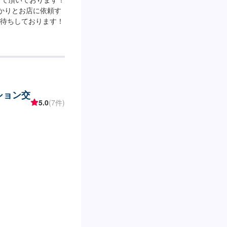
っかりとお店に依頼す
待ちしております！
ション交
5.0
(7件)