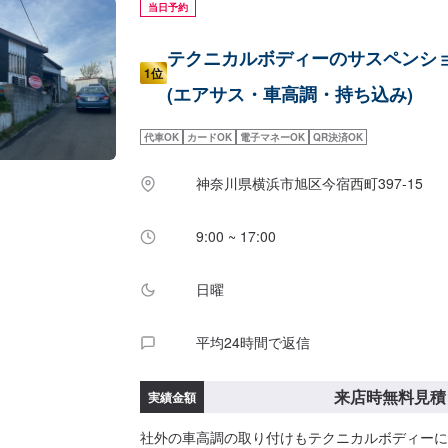
当日予約
テクニカルボディーのサスペンシ
1位
(エアサス・車高調・持ち込み)
代車OK
カードOK
電子マネーOK
QR決済OK
神奈川県横浜市旭区今宿西町397-15
9:00 ~ 17:00
日曜
平均24時間で返信
来店時無料見積
実績金額
社外の車高調の取り付けもテクニカルボディーに