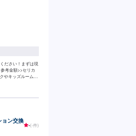
ください！まずは現
参考金額>>セリカ
リンクやキッズルームも
の方にも快適にお過ご
格保持者が多数在籍
整備士が1名と、多数
整備や修理の際もお
。ご予約・ご来店を
ション交換
-
(-件)