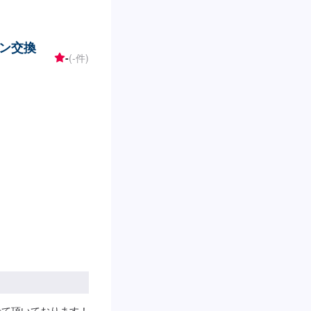
ン交換
-
(-件)
せて頂いております！