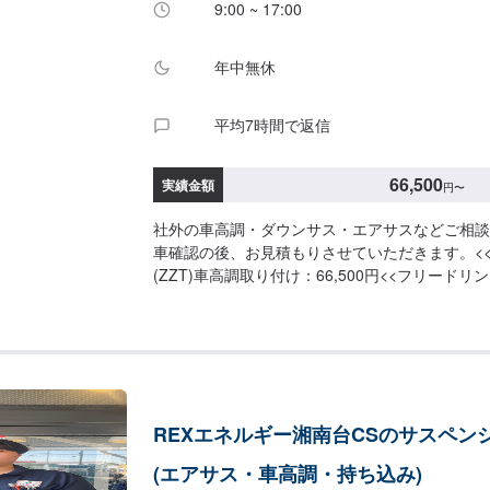
9:00 ~ 17:00
年中無休
平均7時間で返信
66,500
実績金額
円
〜
社外の車高調・ダウンサス・エアサスなどご相談
車確認の後、お見積もりさせていただきます。<<
(ZZT)車高調取り付け：66,500円<<フリード
完備！>>店内でお見積もりの場合や、家族連れ
し頂けるよう努めております。<<経験豊富な資
>>自動車検査員が5名、二級整備士が5名、車体
の従業員が在籍しております。車検だけでなく、
客さまのお車を受け入れる体制が整っております
心よりお待ちしております！
REXエネルギー湘南台CSのサスペン
(エアサス・車高調・持ち込み)