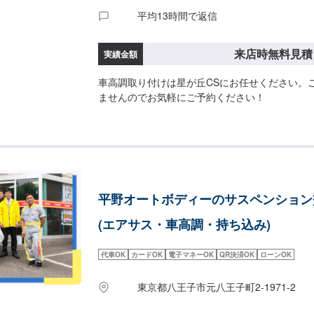
平均13時間で返信
来店時無料見積
実績金額
車高調取り付けは星が丘CSにお任せください。
ませんのでお気軽にご予約ください！
平野オートボディーのサスペンション
(エアサス・車高調・持ち込み)
代車OK
カードOK
電子マネーOK
QR決済OK
ローンOK
東京都八王子市元八王子町2-1971-2