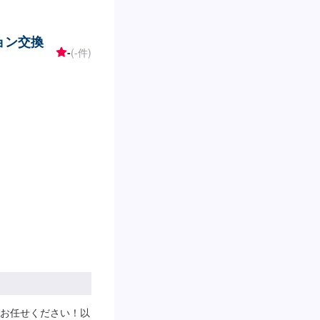
ョン交換
-
(-件)
お任せください！以