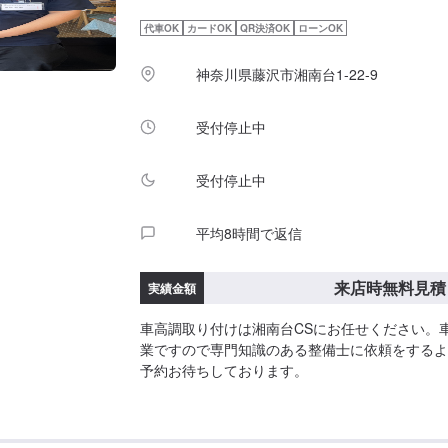
代車OK
カードOK
QR決済OK
ローンOK
神奈川県藤沢市湘南台1-22-9
受付停止中
受付停止中
平均8時間で返信
来店時無料見積
実績金額
車高調取り付けは湘南台CSにお任せください。
業ですので専門知識のある整備士に依頼をするよ
予約お待ちしております。