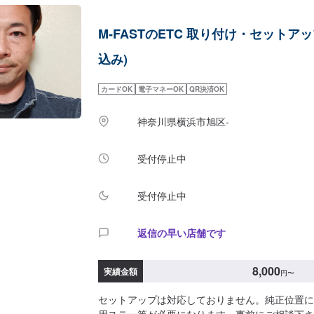
すぐに基本へこだわりたいと思っています。【お
きしながら、お客様の夢を共に考えます。】お任
M-FASTのETC 取り付け・セットアッ
車は、教育体制の行き届いたスタッフと最新の環
ら実際の作業、納車に至るまでを一人の職人が担
込み)
はお客様との信頼を築くためでもあり、納車まで
めでもあります。専門性の高さやスキルの高いサ
カードOK
電子マネーOK
QR決済OK
供し「また来るよ！」と言っていただくプロセス
ービスです。【1】オファーにてお問い合わせ【
神奈川県横浜市旭区-
見積りにご納得いただければ作業開始【4】仕上
額(工賃のみ、セットアップ料金別)・ホンダN-BOX
アクア18,000円・トヨタアルファード18,000
受付停止中
ーザー18,000円・メルセデスC18018,000円
があります。【代車について】代車をご用意して
受付停止中
中は代車をご利用ください。※代車の燃料代はお
いております。【定休日・営業時間】定休日：日
9:00~19:00
返信の早い店舗です
8,000
実績金額
円
〜
セットアップは対応しておりません。純正位置に
用ステー等が必要になります。事前にご相談下さ