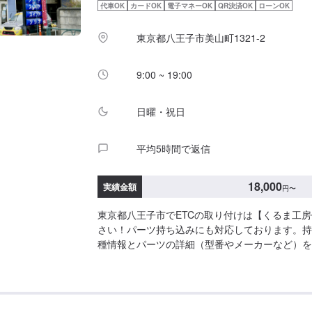
代車OK
カードOK
電子マネーOK
QR決済OK
ローンOK
東京都八王子市美山町1321-2
9:00 ~ 19:00
日曜・祝日
平均5時間で返信
18,000
実績金額
円
〜
東京都八王子市でETCの取り付けは【くるま工
さい！パーツ持ち込みにも対応しております。持
種情報とパーツの詳細（型番やメーカーなど）を
と、スムーズにお見積をお出しできます。【くる
ー】・お客さんのわがままにできる限り答える。
にする。・おもてなしをすると言う謙虚な姿勢で
企業理念は基本中の基本かもしれません。それで