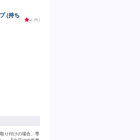
客様のニーズをお聞
せいただいた大切な
プ (持ち
境で、ご相談窓口か
-
(-件)
当しています。それ
の期間を短縮するた
ービスをお客様に提
が優流のトータルサ
2】お見積り【3】お
がり次第納車参考金
18,000円・トヨタ
円・トヨタランドクル
※金額は変動する可能性
います。お車の作業
客様にご負担いただ
曜・祝日営業時間：
取り付けの場合、専
い。【当店は出張整