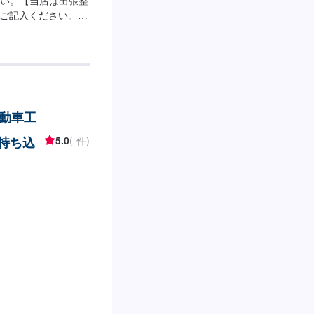
ご記入ください。☑︎
ことがございます。
動車工
(持ち込
5.0
(-件)