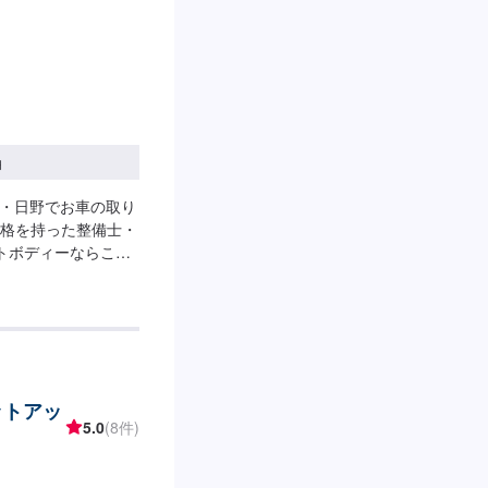
円
子・日野でお車の取り
格を持った整備士・
トボディーならここ
な対応が可能✔️選べ
1)オファーにてお問
4)作業(5)完了・納車
。お車の作業中は代車
負担いただいており
もございます。<納期
ットアッ
5.0
(8件)