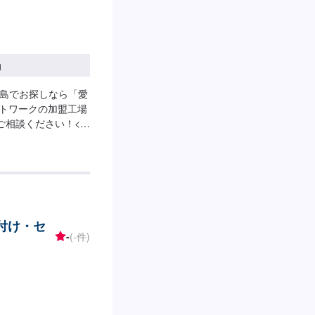
円
昭島でお探しなら「愛
ットワークの加盟工場
ご相談ください！<愛
理OK！✔️お車のお
品の持ち込みも可能！
ください<作業の流
ご相談【3】現社確
備代金のお支払い
いて>代車をご用意し
り付け・セ
。※代車の燃料代は
-
(-件)
り貸し出しできかね
:30～19:00【土
18:00祝日定休