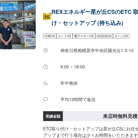
REXエネルギー星が丘CSのETC 
1位
け・セットアップ (持ち込み)
代車OK
カードOK
電子マネーOK
QR決済OK
ローンOK
神奈川県相模原市中央区陽光台1-3-10
9:00 ~ 18:00
年中無休
平均12時間で返信
来店時無料見積
実績金額
ETC取り付け・セットアップは星が丘CSにお任
アップまで行う場合は少々お時間をいただきます