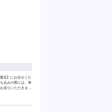
房優流】にお任せくだ
ち込みの際には、車
お送りいただきます
ま工房優流のモット
・面倒くさいを仕事
応対する。私たちの
も実直に着実に真っ