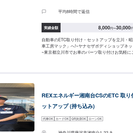
平均8時間で返信
8,000
30,000
実績金額
円
〜
自動車のETC取り付け・セットアップを立川・
車工房マック」へ!~ヤナセザボディショップネ
~東京都立川市でお車のパーツ取り付けお気軽に
車工房マックの特徴>✔️見積・代車無料！✔️保険修
手入れ・メンテナンスもお任せください！✔️部
オファーにて詳細情報と車種や型番などをお送り
れ>【1】オファーにてお問い合わせ【2】入庫・
認・入庫検査・お見積【4】お車の整備【5】整
【6】出庫（ご納車、またはご来店）<代車につ
REXエネルギー湘南台CSのETC 取
ています。お車の作業中は代車をご利用ください
お客様にご負担いただいております。※状況によ
ットアップ (持ち込み)
る場合もございます。<定休日・営業時間>【平日】8
曜】8:30～18:00【日曜（受付のみ可）】9:00～
代車OK
カードOK
QR決済OK
ローンOK
神奈川県藤沢市湘南台1-22-9