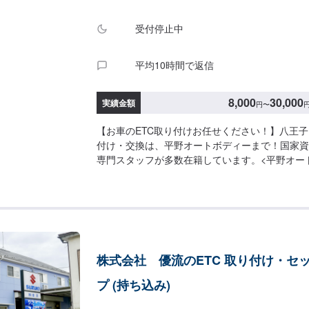
受付停止中
平均10時間で返信
8,000
30,000
実績金額
円
〜
【お車のETC取り付けお任せください！】八王
付け・交換は、平野オートボディーまで！国家資
専門スタッフが多数在籍しています。<平野オー
が安心>✔️自動車整備の確かな技術✔️整備は柔軟
るお支払い方法<パーツ取り付け・交換の流れ>(
い合わせ・日程調整(2)入庫(3)点検・お見積もり(
<代車について>無料の代車をご用意しています
をご利用ください。※代車の燃料代はお客様にご
ます。※内容などにより貸し出し出来かねる場合
株式会社 優流のETC 取り付け・セ
について>通常：1~3日<営業時間>9:30~18:00
プ (持ち込み)