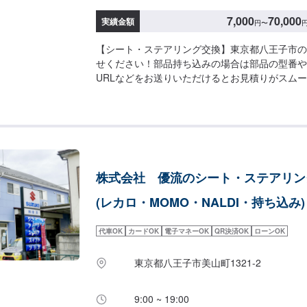
7,000
70,000
実績金額
円
〜
【シート・ステアリング交換】東京都八王子市の
せください！部品持ち込みの場合は部品の型番や
URLなどをお送りいただけるとお見積りがスム
や型番の情報をお送りいただけない場合、お見積
が難しくなってしまいますのでご了承ください。
客様の大切なお車をお引き受けいたします。◾保
とでもご相談ください。◾各種コーティング、特
工場です。展示場もございます。創業３５年、自
るトラブルや故障、車検、鈑金塗装全ての分野で
株式会社 優流のシート・ステアリン
自動車に関する全ての事お気軽にご相談下さい。
整備士がお客様の大切なお車のメンテナンスを行
(レカロ・MOMO・NALDI・持ち込み)
いて】通常:3日〜※車種や状態などにより前後す
【お見積もり・代車無料】リサイクル部品を使っ
代車OK
カードOK
電子マネーOK
QR決済OK
ローンOK
手配などお客様のニーズに応えるお見積もりを実
燃料代はお客様にご負担いただいております。※
東京都八王子市美山町1321-2
出し出来かねる場合もございます。【定休日・営
曜日、祝日営業時間：9:00~18:00【1】オフ
【2】お見積り【3】お見積りにご納得いただけ
9:00 ~ 19:00