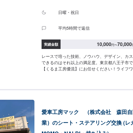
上がり次第納車【ご注意】入庫の際はお気をつけ
駐車スペースは事務所前の空いているスペースに
日曜・祝日
受付はスタッフへ「メンテモで予約しました」と
案内いたします。
平均5時間で返信
10,000
70,000
実績金額
円
〜
レースで培った技術、ノウハウ、デザイン、カス
できるのはそれ以上の満足度。東京都八王子市で
【くるま工房優流】にお任せください！ライフワ
ンピオンレースN1400クラスに参戦しながら車
ンアップを研究して自社の技術へ取り込んできま
ースからプロレースまで、参戦をしてみたい方は
ーツ持ち込みも対応しております。持ち込みの際
ーツの詳細（型番やメーカーなど）をお送りいた
ズにお見積をお出しできます。【くるま工房優流
愛車工房マック （株式会社 森田自
さんのわがままにできる限り答える。・面倒くさ
おもてなしをすると言う謙虚な姿勢で応対する。
業）のシート・ステアリング交換 (レ
基本中の基本かもしれません。それでも実直に着
へこだわりたいと思っています。【1】オファー