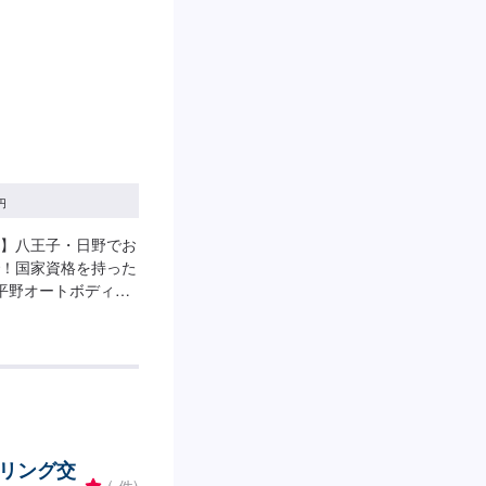
円
】八王子・日野でお
！国家資格を持った
平野オートボディー
整備は柔軟な対応が可
流れ>(1)オファー
積もり(4)作業(5)完
ています。お車の作業
客様にご負担いただ
ねる場合もございま
8:00
リング交
-
(-件)