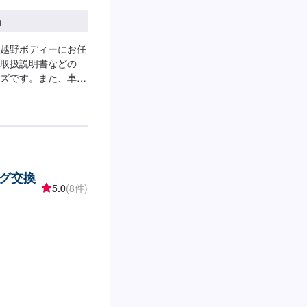
円
越野ボディーにお任
取扱説明書などの
ーズです。また、車種
りをお出しすること
◾熟練の技術者がお
険取扱店！どんなこ
殊車両製作が得意な
動車に関するあらゆ
自社で対応します。
グ交換
確かな技術を持った
5.0
(8件)
います。【納期につ
ることがあります。
た修理や、無料代車
現します。※代車の
内容などにより貸し
業時間】定休日：日
ァーにてお問い合わせ
れば作業開始【4】仕