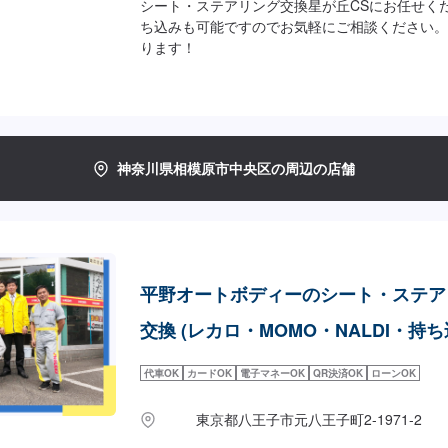
シート・ステアリング交換星が丘CSにお任せく
ち込みも可能ですのでお気軽にご相談ください。
ります！
神奈川県相模原市中央区の周辺の店舗
平野オートボディーのシート・ステア
交換 (レカロ・MOMO・NALDI・持ち
代車OK
カードOK
電子マネーOK
QR決済OK
ローンOK
東京都八王子市元八王子町2-1971-2