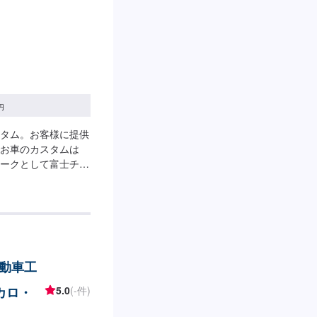
てお越しください。
駐車してください。
お伝えください。ご
円
タム。お客様に提供
お車のカスタムは
ークとして富士チャ
両のカスタム、チュー
した。アマチュアレ
ご相談ください。パ
には、車種情報とパ
だきますと、スムー
のモットー】・お客
動車工
いを仕事にする。・
私たちの企業理念は
カロ・
5.0
(-件)
実に真っすぐに基本
にてお問い合わせ