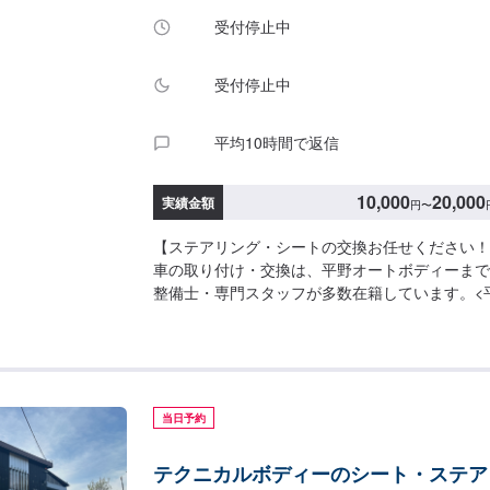
受付停止中
受付停止中
平均10時間で返信
10,000
20,000
実績金額
円
〜
【ステアリング・シートの交換お任せください！
車の取り付け・交換は、平野オートボディーまで
整備士・専門スタッフが多数在籍しています。<
ならここが安心>✔️自動車整備の確かな技術✔️
能✔️選べるお支払い方法<パーツ取り付け・交換の
にてお問い合わせ・日程調整(2)入庫(3)点検・お見
了・納車<代車について>無料の代車をご用意し
中は代車をご利用ください。※代車の燃料代はお
当日予約
いております。※内容などにより貸し出し出来か
す。<納期について>通常：3日〜<営業時間>9:30~1
テクニカルボディーのシート・ステア