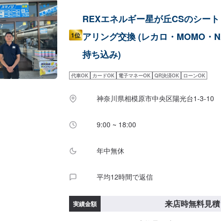
REXエネルギー星が丘CSのシー
アリング交換 (レカロ・MOMO・NA
1位
持ち込み)
代車OK
カードOK
電子マネーOK
QR決済OK
ローンOK
神奈川県相模原市中央区陽光台1-3-10
9:00 ~ 18:00
年中無休
平均12時間で返信
来店時無料見積
実績金額