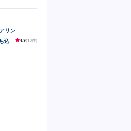
アリン
持ち込
4.9
(13件)