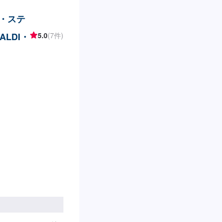
ト・ステ
LDI・
5.0
(7件)