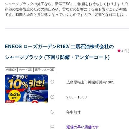
シャーシブラックの施工なら、新蔵王SSにご依頼をお待ちしております！沿
岸部の塩害防止のための錆止めや、雪などの影響による錆も防ぐことが可能
です。時間の経過と共に薄くなっていくものですので、定期的な施工をお勧
めしております。車種や施工箇所によって金額が変わるため、まずはこのペ
ージよりご来店予約をお願い致します。
ENEOS ローズガーデンR182/ 土居石油株式会社の
-
(-件)
シャーシブラック (下回り防錆・アンダーコート)
代車OK
カードOK
電子マネーOK
広島県福山市神辺町川南1305
9:00 ~ 18:00
年中無休
返信の早い店舗です