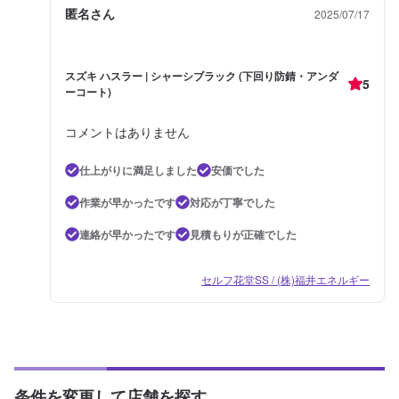
匿名さん
2025/07/17
スズキ ハスラー | シャーシブラック (下回り防錆・アンダ
5
ーコート)
コメントはありません
仕上がりに満足しました
安価でした
作業が早かったです
対応が丁寧でした
連絡が早かったです
見積もりが正確でした
セルフ花堂SS / (株)福井エネルギー
条件を変更して店舗を探す