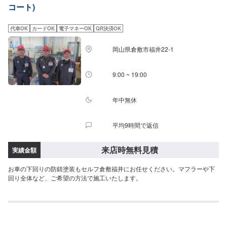
コート)
代車OK
カードOK
電子マネーOK
QR決済OK
岡山県倉敷市福井22-1
9:00 ~ 19:00
年中無休
平均9時間で返信
来店時無料見積
実績金額
お車の下回りの防錆塗装もセルフ倉敷福井にお任せください。マフラーや下
回り全体など、ご希望の方法で施工いたします。