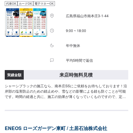
代車OK
カードOK
電子マネーOK
広島県福山市南本庄3-1-44
9:00 ~ 18:00
年中無休
平均5時間で返信
来店時無料見積
実績金額
シャーシブラックの施工なら、南本庄SSにご依頼をお待ちしております！沿
岸部の塩害防止のための錆止めや、雪などの影響による錆も防ぐことが可能
です。時間の経過と共に、施工の効果が薄くなっていくものですので、定期
的に施工し、お車の状態を最適に保ちましょう。車種や施工箇所によっても
金額が変わるため、まずはこのページよりご来店予約をお願い致します。
ENEOS ローズガーデン東町 / 土居石油株式会社