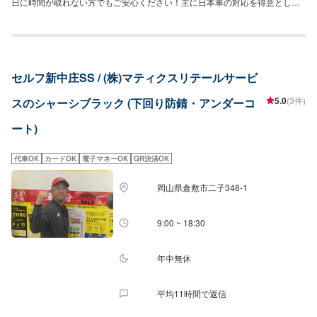
日に時間が取れない方でもご安心ください！主に日本車の対応を得意として
おります。トラック、外国車対応は出来かねますのでご了承ください。保険
事故修理、鈑金塗装、車検、一般整備の作業を特に得意としていますのでお
困りの方は弊社にお任せください！代車(軽自動車)や自社レンタカーもござい
ますのでお気軽にご相談ください。
セルフ新中庄SS / (株)マティクスリテールサービ
5.0
(3件)
スのシャーシブラック (下回り防錆・アンダーコ
ート)
代車OK
カードOK
電子マネーOK
QR決済OK
岡山県倉敷市二子348-1
9:00 ~ 18:30
年中無休
平均11時間で返信