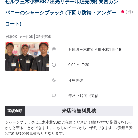
セルフ三木小林SS / 出光リテール販売(株) 関西カン
-
(-件)
パニーのシャーシブラック (下回り防錆・アンダー
コート)
代車OK
カードOK
QR決済OK
兵庫県三木市別所町小林119-19
9:00 ~ 17:30
年中無休
平均14時間で返信
来店時無料見積
実績金額
シャーシブラックは三木小林SSにご依頼ください！錆びやすい足回りをしっ
かりと守ることができます。こちらのページからご予約できます！<費用目安
>ご来店後のお見積もりとなります。