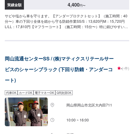
4,400
実績金額
円
〜
サビや塩から車を守ります。【アンダープロテクトセット】（施工時間：40
分〜）車の下回り全体を錆から守る防錆作業SS/S：13,620円M：15,720円
L/LL：17,810円【マフラーコート】（施工時間：15分〜）特に錆びやすいマ
フラーをシルバーに耐熱防錆塗装SS/S：4,400円M：5,500円L/LL：5,500円
岡山流通センターSS / (株)マティクスリテールサー
-
(-件)
ビスのシャーシブラック (下回り防錆・アンダーコ
ート)
代車OK
カードOK
電子マネーOK
QR決済OK
岡山県岡山市北区大内田711
10:00 ~ 16:00