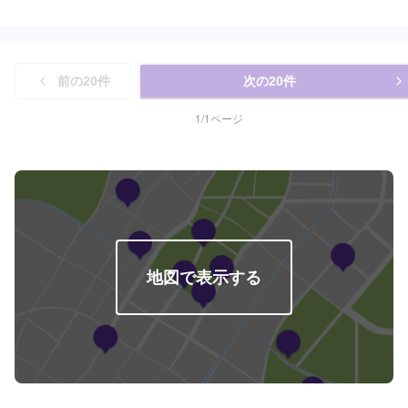
前の
20
件
次の
20
件
1
/
1
ページ
地図で表示する