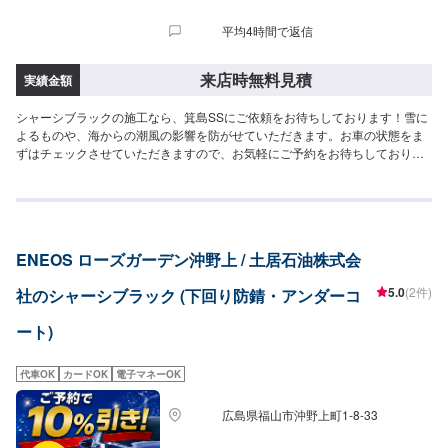
平均4時間で返信
来店時無料見積
実績金額
シャーシブラックの施工なら、箕島SSにご依頼をお待ちしております！雪に
よるものや、海からの潮風の影響を防がせていただきます。お車の状態をま
ずはチェックさせていただきますので、お気軽にご予約をお待ちしておりま
す。
ENEOS ローズガーデン沖野上 / 土居石油株式会
5.0
(2件)
社のシャーシブラック (下回り防錆・アンダーコ
ート)
代車OK
カードOK
電子マネーOK
広島県福山市沖野上町1-8-33