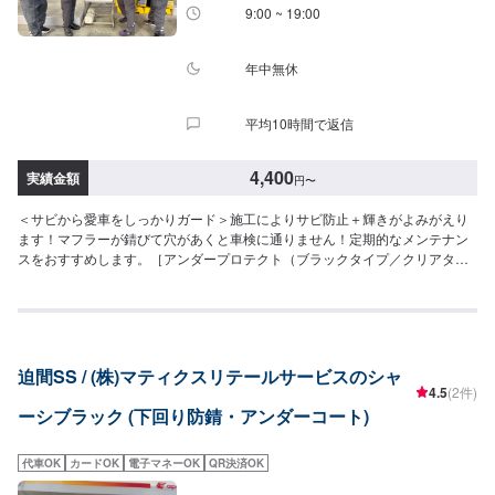
9:00 ~ 19:00
年中無休
平均10時間で返信
4,400
実績金額
円
〜
＜サビから愛車をしっかりガード＞施工によりサビ防止＋輝きがよみがえり
ます！マフラーが錆びて穴があくと車検に通りません！定期的なメンテナン
スをおすすめします。［アンダープロテクト（ブラックタイプ／クリアタイ
プ）］（施工時間：15分）⚫︎軽四：10,270円⚫︎普通車：13,200円⚫︎大型車：
15,400円［マフラーコート（シルバー）］（施工時間：15分）⚫︎軽四：
4,400円⚫︎普通車：5,500円⚫︎大型車：5,500円［＜お得＞セット価格：アンダ
ープロテクト＋マフラーコート］（施工時間：30分）⚫︎軽四：13,620円⚫︎普
通車：15,720円⚫︎大型車：17,810円
迫間SS / (株)マティクスリテールサービスのシャ
4.5
(2件)
ーシブラック (下回り防錆・アンダーコート)
代車OK
カードOK
電子マネーOK
QR決済OK