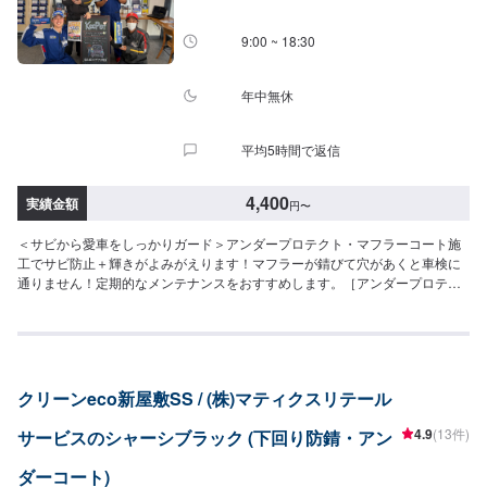
9:00 ~ 18:30
年中無休
平均5時間で返信
4,400
実績金額
円
〜
＜サビから愛車をしっかりガード＞アンダープロテクト・マフラーコート施
工でサビ防止＋輝きがよみがえります！マフラーが錆びて穴があくと車検に
通りません！定期的なメンテナンスをおすすめします。［アンダープロテク
ト（ブラックタイプ／クリアタイプ）］（施工時間：15分）⚫︎軽四：10,270
円⚫︎普通車：13,200円⚫︎大型車：15,400円［マフラーコート（シルバー）］
（施工時間：15分）⚫︎軽四：4,400円⚫︎普通車：5,500円⚫︎大型車：5,500円
［＜お得＞セット価格：アンダープロテクト＋マフラーコート］（施工時
間：30分）⚫︎軽四：13,620円⚫︎普通車：15,720円⚫︎大型車：17,810円
クリーンeco新屋敷SS / (株)マティクスリテール
4.9
(13件)
サービスのシャーシブラック (下回り防錆・アン
ダーコート)