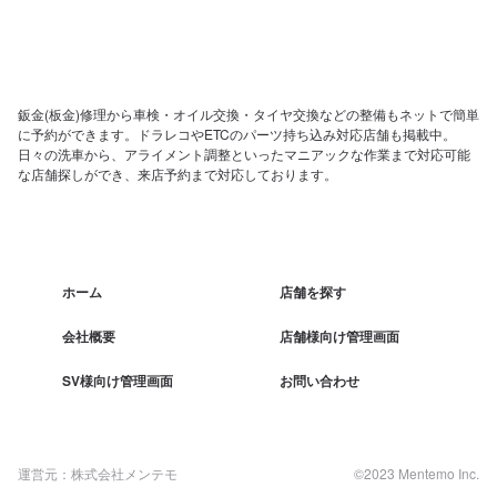
鈑金(板金)修理から車検・オイル交換・タイヤ交換などの整備もネットで簡単
に予約ができます。ドラレコやETCのパーツ持ち込み対応店舗も掲載中。
日々の洗車から、アライメント調整といったマニアックな作業まで対応可能
な店舗探しができ、来店予約まで対応しております。
ホーム
店舗を探す
会社概要
店舗様向け管理画面
SV様向け管理画面
お問い合わせ
運営元：株式会社メンテモ
©2023 Mentemo Inc.