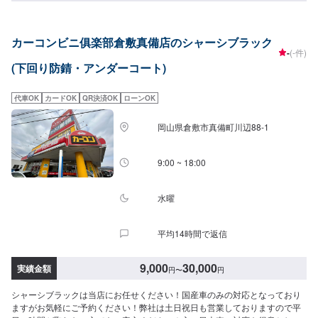
カーコンビニ俱楽部倉敷真備店のシャーシブラック
-
(-件)
(下回り防錆・アンダーコート)
代車OK
カードOK
QR決済OK
ローンOK
岡山県倉敷市真備町川辺88-1
9:00 ~ 18:00
水曜
平均14時間で返信
9,000
30,000
実績金額
円
〜
円
シャーシブラックは当店にお任せください！国産車のみの対応となっており
ますがお気軽にご予約ください！弊社は土日祝日も営業しておりますので平