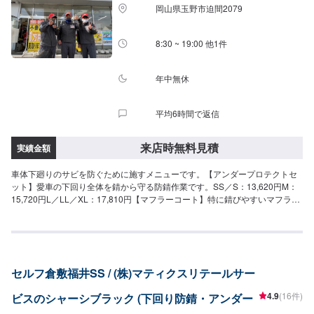
岡山県玉野市迫間2079
8:30 ~ 19:00 他1件
年中無休
平均6時間で返信
来店時無料見積
実績金額
車体下廻りのサビを防ぐために施すメニューです。【アンダープロテクトセ
ット】愛車の下回り全体を錆から守る防錆作業です。SS／S：13,620円M：
15,720円L／LL／XL：17,810円【マフラーコート】特に錆びやすいマフラー
をシルバーに耐熱防錆塗装します。SS／S：4,400円M：5,500円L／LL／
XL：5,500円
セルフ倉敷福井SS / (株)マティクスリテールサー
4.9
(16件)
ビスのシャーシブラック (下回り防錆・アンダー