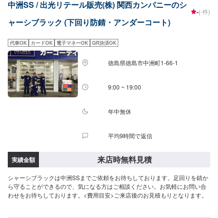
中洲SS / 出光リテール販売(株) 関西カンパニーのシ
-
(-件)
ャーシブラック (下回り防錆・アンダーコート)
代車OK
カードOK
電子マネーOK
QR決済OK
徳島県徳島市中洲町1-66-1
9:00 ~ 19:00
年中無休
平均9時間で返信
来店時無料見積
実績金額
シャーシブラックは中洲SSまでご依頼をお待ちしております。足回りを錆か
ら守ることができるので、気になる方はご相談ください。お気軽にお問い合
わせをお待ちしております。<費用目安>ご来店後のお見積もりとなります。