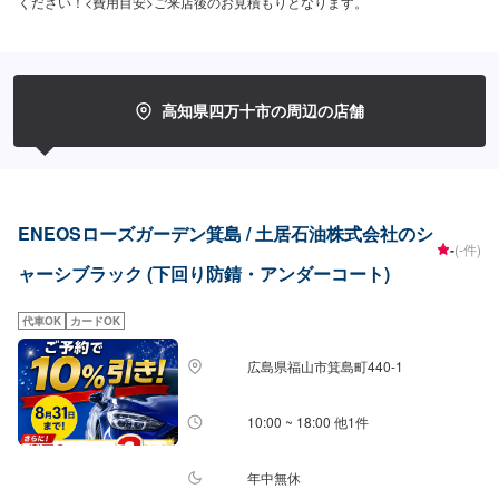
ください！<費用目安>ご来店後のお見積もりとなります。
高知県四万十市の周辺の店舗
ENEOSローズガーデン箕島 / 土居石油株式会社のシ
-
(-件)
ャーシブラック (下回り防錆・アンダーコート)
代車OK
カードOK
広島県福山市箕島町440-1
10:00 ~ 18:00 他1件
年中無休