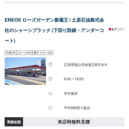
ENEOS ローズガーデン新蔵王 / 土居石油株式会
4.7
(3件)
社のシャーシブラック (下回り防錆・アンダーコ
ート)
代車OK
カードOK
電子マネーOK
広島県福山市南蔵王町5-8-9
9:00 ~ 18:00
年中無休
平均5時間で返信
来店時無料見積
実績金額