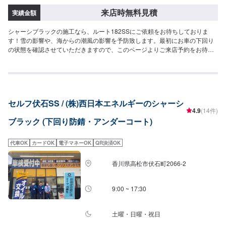
来店時無料見積
実績金額
シャーシブラックの施工なら、ルート182SSにご依頼をお待ちしておりま
す！雪の影響や、海からの潮風の影響を予防致します。最初にお車の下回り
の状態を確認させていただきますので、このページよりご来店予約をお待ち
しております。
セルフ伏石SS / (株)西日本エネルギーのシャーシ
4.9
(14件)
ブラック (下回り防錆・アンダーコート)
代車OK
カードOK
電子マネーOK
QR決済OK
香川県高松市伏石町2066-2
9:00 ~ 17:30
土曜・日曜・祝日