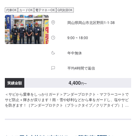
代車OK
カードOK
電子マネーOK
QR決済OK
岡山県岡山市北区野田1-1-38
9:00 ~ 18:00
年中無休
平均4時間で返信
4,400
実績金額
円
〜
＜サビから愛車をしっかりガード＞アンダープロテクト・マフラーコートで
サビ防止＋輝きが戻ります！雨・雪や砂利などから車をガードし、塩やサビ
を防ぎます！［アンダープロテクト（ブラックタイプ／クリアタイプ）］
（施工時間：15分）⚫︎軽四：10,270円⚫︎普通車：13,200円⚫︎大型車：15,400
円［マフラーコート（シルバー）］（施工時間：15分）⚫︎軽四：4,400円⚫︎普
通車：5,500円⚫︎大型車：5,500円［＜お得＞セット価格：アンダープロテク
ト＋マフラーコート］（施工時間：30分）⚫︎軽四：13,620円⚫︎普通車：
15,720円⚫︎大型車：17,810円