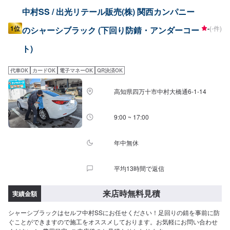
中村SS / 出光リテール販売(株) 関西カンパニー
1位
-
(-件)
のシャーシブラック (下回り防錆・アンダーコー
ト)
代車OK
カードOK
電子マネーOK
QR決済OK
高知県四万十市中村大橋通6-1-14
9:00 ~ 17:00
年中無休
平均13時間で返信
来店時無料見積
実績金額
シャーシブラックはセルフ中村SSにお任せください！足回りの錆を事前に防
ぐことができますので施工をオススメしております。お気軽にお問い合わせ