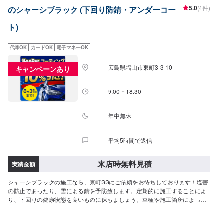
5.0
(4件)
のシャーシブラック (下回り防錆・アンダーコー
ト)
代車OK
カードOK
電子マネーOK
広島県福山市東町3-3-10
キャンペーンあり
9:00 ~ 18:30
年中無休
平均5時間で返信
来店時無料見積
実績金額
シャーシブラックの施工なら、東町SSにご依頼をお待ちしております！塩害
の防止であったり、雪による錆を予防致します。定期的に施工することによ
り、下回りの健康状態を良いものに保ちましょう。車種や施工箇所によって
も金額が変わるため、まずはこのページよりご来店予約をお願い致します。