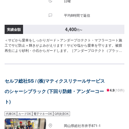
日曜
平均8時間で返信
4,400
実績金額
円
〜
＜サビから愛車をしっかりガード＞アンダープロテクト・マフラーコート施
工でサビ防止＋輝きがよみがえります！サビや塩から愛車を守ります。被膜
再生により砂利・小石からガードします。［アンダープロテクト（ブラック
タイプ／クリアタイプ）］（施工時間：15分）⚫︎軽四：10,270円⚫︎普通車：
13,200円⚫︎大型車：15,400円［マフラーコート（シルバー）］（施工時間：
15分）⚫︎軽四：4,400円⚫︎普通車：5,500円⚫︎大型車：5,500円［＜お得＞セッ
ト価格：アンダープロテクト＋マフラーコート］（施工時間：30分）⚫︎軽
四：13,620円⚫︎普通車：15,720円⚫︎大型車：17,810円
セルフ総社SS / (株)マティクスリテールサービス
4.9
(10件)
のシャーシブラック (下回り防錆・アンダーコー
ト)
代車OK
カードOK
電子マネーOK
QR決済OK
岡山県総社市井手871-1