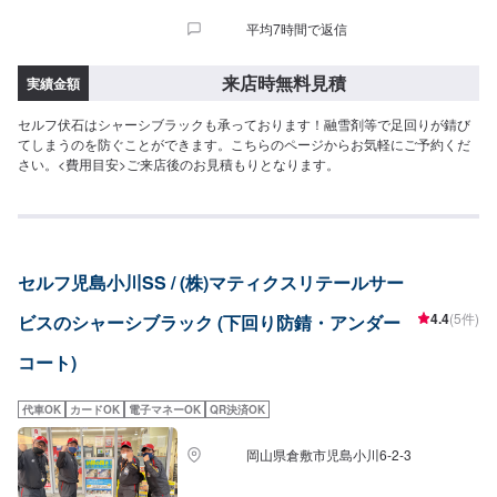
平均7時間で返信
来店時無料見積
実績金額
セルフ伏石はシャーシブラックも承っております！融雪剤等で足回りが錆び
てしまうのを防ぐことができます。こちらのページからお気軽にご予約くだ
さい。<費用目安>ご来店後のお見積もりとなります。
セルフ児島小川SS / (株)マティクスリテールサー
4.4
(5件)
ビスのシャーシブラック (下回り防錆・アンダー
コート)
代車OK
カードOK
電子マネーOK
QR決済OK
岡山県倉敷市児島小川6-2-3