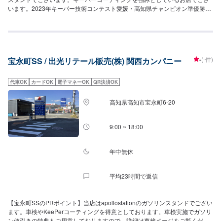
います。2023年キーパー技術コンテスト愛媛・高知県チャンピオン準優勝の
スタッフが在籍しております！EX1級資格者も在籍しておりますので、お車
のコーティングは当店にお任せくださいませ。【営業時間】[メンテナンス受
付時間]全日：9:00~18:00[給油営業時間]全日：7:00~22:00【サービスルーム
の詳細】✅椅子✅トイレ✅自販機の設置がございます。【アクセス】当店は国
道5195号線沿いにある出光のガソリンスタンドです。路面電車の「菜園場町
-
(-件)
宝永町SS / 出光リテール販売(株) 関西カンパニー
駅」の近くにございます。
代車OK
カードOK
電子マネーOK
QR決済OK
高知県高知市宝永町6-20
9:00 ~ 18:00
年中無休
平均23時間で返信
【宝永町SSのPRポイント】当店はapollostationのガソリンスタンドでござい
ます。車検やKeePerコーティングを得意としております。車検実施でガソリ
ン値引きの特典もご用意しておりますので、詳細は車検ページをご覧くださ