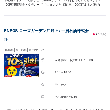
100円利用(現金・提携カード)でスタンプを1個進呈！50個貯まると(株)なか
やま牧場ハートで使える商品券で交換できます！当店はコインランドリーを
併設しております！下記設備を整えておりますので、作業の際や給油のつい
でなどにご利用ください！大型(17kg)洗濯乾燥機：1台中型（13kg）洗濯乾
燥機：1台大型ガス乾燥機（27kg）：1台中型ガス乾燥機（16㎏）：4台完備
ガスで乾かすことにより、ふんわり仕上がります。【営業時間】[整備受付時
ENEOS ローズガーデン沖野上 / 土居石油株式会
間]月〜土：10：00〜18：00日・祝：10：00〜16：00[給油営業時間]月〜
5.0
(2件)
土：7：30〜20：00日・祝：8：00〜18：00【在籍整備士】三級整備士：2
社
名キーパーコーティングEX：1名1級：1名2級：1名【アクセス】福山駅から
箕沖方面へ県道22号線を南東方向へ進み「新涯6丁目」交差点をセブンイレ
ブン福山箕島町店を左手に見ながら直進して約1.3㎞ほど進むと左手に当店が
代車OK
カードOK
電子マネーOK
ございます。【近隣店舗紹介】・ローソン福山箕島町店(約600m)・福島通運
ローズスタジアム(約1.5㎞)
広島県福山市沖野上町1-8-33
9:00 ~ 18:00
年中無休
平均3時間で返信
【沖野上SSのPRポイント】沖野上では、コーティングだけでなくタイヤの