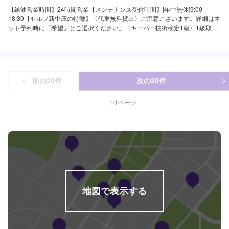
【給油営業時間】24時間営業【メンテナンス受付時間】[年中無休]9:00-
18:30【セルフ新中庄の特徴】〈代車無料貸出〉ご用意ございます。詳細はネ
ット予約時に「希望」とご選択ください。〈キーパー技術検定1級〉1級取得
者在籍しています。優しく丁寧にお車を磨き上げます。〈レンタカー〉当店
ではレンタカーも取り扱っております。詳しくはお問合せください。【国家
資格保持者が在籍】2級整備士が1名在籍→日常的なメンテナンスも安心して
愛車をお任せください。日常で気になるトラブルもご相談下さい。【セルフ
新中庄は認証資格を持っております】セルフ新中庄SSは分解認証（部分）を
前の
20
件
次の
20
件
取得しております。→より多くの整備が可能です。ぜひこちらのページから
ご予約の上、ご来店くださいませ。
1
/
1
ページ
地図で表示する