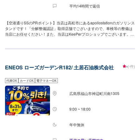
平均14時間で返信
【空港通りSSのPRポイント】当店は高松市にあるapollostationのガソリンス
タンドです！「分解整備認証」取得店舗でございますので、車検等の整備は
当店にお任せください！また、当店はKeePerプロショップでございます。コ
ーティングブースを設置しておりますので、ハイレベルなコーティングをお
求めなら、ぜひ当店にご依頼をお待ちしております。【営業時間】[メンテナ
ンス受付時間]全日：9:00-19:00[給油営業時間]全日：24h営業【サービスルー
ムの詳細】✅椅子✅トイレ✅自動販売機上記の設備がございます。お気軽にご
利用くださいませ。【資格保持者が在籍】当店は2級整備士が2名在籍してお
-
(-件)
ENEOS ローズガーデンR182/ 土居石油株式会社
りますので、お車の整備の際も安心してご依頼可能です。また、KeePerも強
みとしております。EX1級が1名、1級が2名、2級が3名と豊富な人材が揃っ
ておりますのでぜひご依頼をお待ちしております。【アクセス】当店は国道
代車OK
カードOK
電子マネーOK
193号線沿いにございます。また、店舗のスぐ裏には船岡池がございます。
また、空港方面に少し進むと「セブンイレブン高松香川大野北店」様があり
広島県福山市神辺町川南1305
ます。空港方面の道路からのみ店舗へと入れますので、ご注意ください。
9:00 ~ 18:00
年中無休