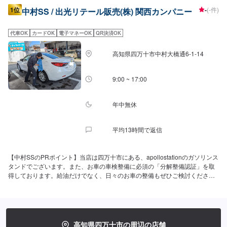
1位
-
(-件)
中村SS / 出光リテール販売(株) 関西カンパニー
代車OK
カードOK
電子マネーOK
QR決済OK
高知県四万十市中村大橋通6-1-14
9:00 ~ 17:00
年中無休
平均13時間で返信
【中村SSのPRポイント】当店は四万十市にある、apollostationのガソリンス
タンドでございます。また、お車の車検整備に必須の「分解整備認証」を取
得しております。給油だけでなく、日々のお車の整備もぜひご検討くださ
い！ご利用、お待ちしております！【営業時間】[メンテナンス受付時間]全
日：9:00~17:00[給油営業時間]全日：7:00~22:00【当店で行っているキャン
ペーン】モバイルドライブペイにご登録いただくと、BOXティッシュを1箱プ
レゼントいたします！【サービスルームの詳細】✅椅子✅トイレ✅ゴミ箱✅自
動販売機のご用意がございます。お気軽にご利用ください。【資格保持者が
高知県四万十市の周辺の店舗