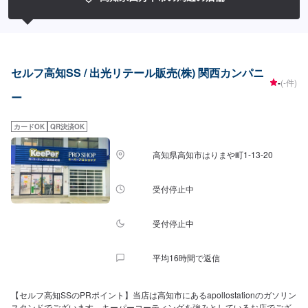
在籍】当店は多数の整備士(2級整備士2名、3級整備士1名)が在籍しておりま
すので、お車の整備もお任せくださいませ。KeePerの1級整備士も2名在籍し
ております！コーティングにも自信があります！【アクセス】当店は国道
439号線沿いにございます。道路向かいには「ファミリーマート四万十大橋
通店」様があります。
セルフ高知SS / 出光リテール販売(株) 関西カンパニ
-
(-件)
ー
カードOK
QR決済OK
高知県高知市はりまや町1-13-20
受付停止中
受付停止中
平均16時間で返信
【セルフ高知SSのPRポイント】当店は高知市にあるapollostationのガソリン
スタンドでございます。キーパーコーティングを強みとしているお店でござ