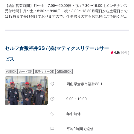
【給油営業時間】月〜土：7:00〜20:00日・祝：7:30〜19:00【メンテナンス
受付時間】月〜土：8:30〜19:00日・祝：8:30〜18:30月曜日から土曜日まで
は19時まで受け付けておりますので、仕事帰りの方もお気軽にご予約くださ
いませ！【迫間SSの特徴】[代車について]無料貸出可能です。詳細はネット
予約時に「代車希望」をご選択ください！[新車・中古車販売・買取]車の販
売・買取を実施しております！▶︎手数料一切なし！不要車を一万円（＋普通
車は自動車税もキャッシュバック）で買い取ります。※リサイクル料込み※軽
自動車は五千円【国家資格保持者が在籍】[整備士]2級整備士が1名と3級整備
セルフ倉敷福井SS / (株)マティクスリテールサー
士が2名在籍しています。車のことで気になることがあれば、是非ご相談くだ
4.9
(16件)
さい。
ビス
代車OK
カードOK
電子マネーOK
QR決済OK
岡山県倉敷市福井22-1
9:00 ~ 19:00
年中無休
平均9時間で返信