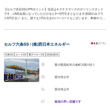
【セルフ伏石SSのPRポイント】当店はキグナスマークのガソリンスタンド
です。LINE会員になっていただけると3〜5円引きとなります(初回のみプラ
ス5円引き)！また、誰でも1円/L引きのバーコードもございます。車検やコー
ティングはもちろんのこと、その他の整備もぜひご相談をお待ちしておりま
す。【営業時間】[メンテナンス受付時間]全日：9：00〜19：00[給油営業時
間]全日：6：00〜23：00【サービスルームの詳細】✅椅子✅トイレ✅ゴミ箱✅
自販機✅喫煙室【アクセス】当店はサンフラワー通り沿いにございます。バ
イパス北側のすぐの「ローソン高松伏石店」様の向かい側でございます。
4.9
(37件)
セルフ六条SS / (株)西日本エネルギー
代車OK
カードOK
電子マネーOK
QR決済OK
香川県高松市六条町川島102-1
受付停止中
受付停止中
返信の早い店舗です