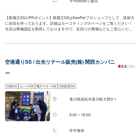
平均5時間で返信
【新蔵王SSのPRポイント】新蔵王SSはKeePerプロショップとして、技術力
に自信を持っております。詳細はカーコティングのページをご覧ください！
当店は整備認証を取得しておりますので、足回りの整備などもご安心くださ
い。車検実施にてお得な特典もご用意しておりますので、検討中の方はぜひ
ご相談くださいませ。ENEOSSSアプリやLINE会員入会キャンペーンにて、
お得なクーポンを配布しております！ご利用をお待ちしております！【営業
時間】整備受付時間：9：00〜18：00給油営業時間：24時間営業洗車機稼働
時間：7：30〜23：00【在籍整備士】自動車検査員：2名二級整備士：2名三
空港通りSS / 出光リテール販売(株) 関西カンパニ
級整備士：2名キーパーコーティングEX：1名1級：1名2級：1名【アクセ
5.0
(1件)
ス】神辺（福山東IC）から国道182号線（鋼管道路）を国道2号方面に南へ向
ー
かい、広尾の交差点を通過後約200先の左手に店舗がございます。釣り具の
タイムのすぐ隣です。【近隣店舗紹介】・セカンドストリート福山蔵王店(約
150m)・ドコモショップ蔵王店(約150m)・ココス福山蔵王店(約240m)・スタ
代車OK
カードOK
電子マネーOK
QR決済OK
ーバックス福山南蔵王182号店(約270m)・マクドナルド福山蔵王店(約
170m)・ミスタードーナツ福山蔵王ショップ(約200m)・極とんラーメンとん
香川県高松市香川町大野3-1
匠南蔵王1号店(約130m)・蔵王公園(約240m)・ゆめタウン蔵王(約230m)・釣
り具のタイム蔵王店(約37m)
9:00 ~ 18:00
年中無休