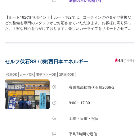
返信の早い店舗です
【ルート182のPRポイント】ルート182では、コーティングやタイヤ交換な
どの整備も専門のスタッフがご対応させていただきます。お客様に寄り添っ
た、丁寧な対応を心がけております。楽しいカーライフをサポートさせてく
ださい！【営業時間】[整備受付時間]全日9：00〜18：00[給油営業時間]月〜
土7：30〜20：00日・祝8：00〜20：00【在籍整備士】二級整備士：1名キ
ーパーコーティングEX：1名一級：1名【アクセス】福山東IC方面から国道
182号線を神石高原へ向かって北方向へ進むと左手に店舗がございます。ウ
イング神辺店様を左手に通過後約200m先です。【近隣店舗紹介】・ファミリ
4.9
(14件)
セルフ伏石SS / (株)西日本エネルギー
ーマート神辺町川南店(約50m)・いわた耳鼻咽喉科クリニック(約100m)・丸
源ラーメン福山神辺店(約150m)・ウイング神辺店(約250m)
代車OK
カードOK
電子マネーOK
QR決済OK
香川県高松市伏石町2066-2
9:00 ~ 17:30
土曜・日曜・祝日
平均7時間で返信