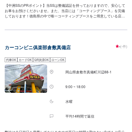
【中洲SSのPRポイント】当SSは整備認証を持っておりますので、安心して
お車をお預けくださいませ。また、当店には「コーティングブース」を完備
しております！徳島県の中で唯一コーティングブースをご用意している店舗
でございます。ぜひ当店にお任せください！【営業時間】[メンテナンス受付
時間]全日：9:00~19:00[給油営業時間]全日：4:00-27:00【当店で行っている
キャンペーン】モバイルドライブペイ登録で、ティッシュ1箱をプレゼントし
ております！【サービスルームの詳細】✅椅子✅トイレ✅ゴミ箱✅自販機の設
置がございます。【資格保持者が在籍】当SSには2級整備士が3名、3級整備
-
(-件)
カーコンビニ俱楽部倉敷真備店
士が1名在籍しております。KeePerについては、EXが3名、1級が1名、2級が
1名在籍しております。日々の整備やコーティングなどのカーケアも、ぜひ当
店にお任せくださいませ。【アクセス】当店は国道11号線(吉野川バイパス)
代車OK
カードOK
QR決済OK
ローンOK
沿いにございます。「八木病院」様の向かいです。
岡山県倉敷市真備町川辺88-1
9:00 ~ 18:00
水曜
平均14時間で返信
弊社は土日祝日も営業しておりますので平日に時間が取れない方でもご安心