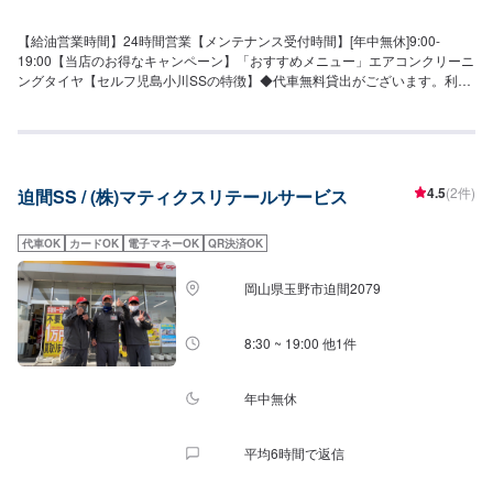
【給油営業時間】24時間営業【メンテナンス受付時間】[年中無休]9:00-
19:00【当店のお得なキャンペーン】「おすすめメニュー」エアコンクリーニ
ングタイヤ【セルフ児島小川SSの特徴】◆代車無料貸出がございます。利用
希望の方は、ネット予約の際に希望とご選択ください。【国家資格保持者が
在籍】◆当SSには2級整備士と3級整備士が在籍しております。定期的なメン
テナンスはもちろん、運転していて気になることがあれば是非当店にご相談
下さいませ！【セルフ児島小川SSは認証資格を持っております】◆当店では
分解認証を取得しております。店舗内でエンジンを取り外しての整備や修理
4.5
(2件)
迫間SS / (株)マティクスリテールサービス
が可能です。エンジンから異音が聞こえる、スムーズに加速しないなど、お
車で気になることがありましたら、ネット予約より是非一度ご相談下さい！
代車OK
カードOK
電子マネーOK
QR決済OK
岡山県玉野市迫間2079
8:30 ~ 19:00 他1件
年中無休
平均6時間で返信