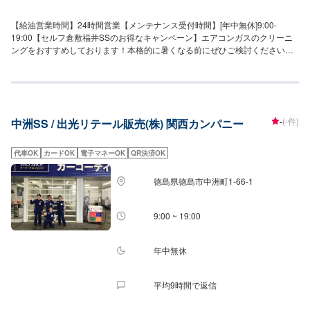
【給油営業時間】24時間営業【メンテナンス受付時間】[年中無休]9:00-
19:00【セルフ倉敷福井SSのお得なキャンペーン】エアコンガスのクリーニ
ングをおすすめしております！本格的に暑くなる前にぜひご検討ください。
【セルフ倉敷福井SSの特徴】・代車無料貸出できます（代車希望の旨をご選
択の上、ネット予約をお待ちしております）・セルフ洗車機ございます高圧
や下部洗浄などさまざまなコースがございます。・車の販売や買取も行なっ
ておりますので、是非ご相談下さい。販売在庫車ございます！【国家資格保
持者が在籍】3級整備士が2名在籍していますので、日常で車に乗っていて気
-
(-件)
中洲SS / 出光リテール販売(株) 関西カンパニー
になることがあればお気軽にご相談下さい。
代車OK
カードOK
電子マネーOK
QR決済OK
徳島県徳島市中洲町1-66-1
9:00 ~ 19:00
年中無休
平均9時間で返信