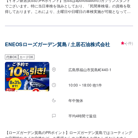
【イオン新居浜SSのPRポイント】当SSはapollostationのガソリンスタンド
でございます。特に当日車検を強みとしており、「民間車検場」の資格を取
得しております。これにより、土曜日や日曜日の車検実施が可能となってお
ります。お車を整備するためのリフトも複数装備しておりますので、整備も
整っております。【営業時間】[メンテナンス受付時間]全日：9:00~18:00[給
油営業時間]全日：4:00-27:00【当店で行っているキャンペーン】ドライブオ
ン会員になっていただくとガソリン・軽油が5円/L引きになります。【サービ
スルームの詳細】✅椅子✅トイレ✅自動販売機の設置がございます。作業の合
-
(-件)
ENEOSローズガーデン箕島 / 土居石油株式会社
間も店内でお待ちいただけます。【資格保持者が在籍】当SSでは2級整備士
が7名在籍しておりますので、整備も安心してお任せください！また、キーパ
ー1級が4名、2級も2名在籍しております。KeePer県チャンピオンの実績も
代車OK
カードOK
ございますので、コーティング技術にも自信がございます。【アクセス】当
店は名前の通り「イオン新居浜」がすぐ横にございます。平和通りと惣開通
広島県福山市箕島町440-1
りのが交わっている箇所(前田交番前)にございます。待ち時間にはぜひイオン
をご利用くださいませ！
10:00 ~ 18:00 他1件
年中無休
平均4時間で返信
【ローズガーデン箕島のPRポイント】ローズガーデン箕島ではコーティング
や定期的なタイヤ交換など、お客様からのご予約をお待ちしております！