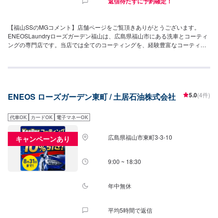
返信待たずに予約確定！
【福山SSのMGコメント】店舗ページをご覧頂きありがとうございます。
ENEOSLaundryローズガーデン福山は、広島県福山市にある洗車とコーティ
ングの専門店です。当店では全てのコーティングを、経験豊富なコーティン
グ技術者が施工いたします。無料代車もご用意いたします。電話でのご予約
はもちろん、24時間ご予約可能なWeb予約で待ち時間無しで施工できます。
施工時にキレイになるのはもちろんの事、施工後もキレイに維持できるよう
にアフターサービスも万全です。乗り換える時までお車がキレイに維持でき
るようにお手伝い致します。洗車機は２４時間ご利用可能！コーティングと
5.0
(4件)
ENEOS ローズガーデン東町 / 土居石油株式会社
相性のピュアな良い純水仕上げ！是非、お試し下さい。【キャンペーン】コ
ーティングキャンペーン実施中！※詳細はスタッフへおたずねください【営業
時間】手洗い受付時間：9：00〜18：30給油営業時間：24時間営業コインラ
代車OK
カードOK
電子マネーOK
ンドリー：24時間営業【設備情報】✅自販機✅椅子✅コインランドリー【キー
パーコーティング有資格者】[EX]：1名[1級]：2名【アクセス】国道2号線沿
広島県福山市東町3-3-10
キャンペーンあり
い、入舟町バス停横に店舗がございます。<アクセス詳細>神辺方面より国道
313号線を南下して、国道2号線「府中分かれ」交差点南西方面にございま
す。同じ交差点にはゆめタウン福山店様やエディオン福山本店様がございま
9:00 ~ 18:30
す。【近隣店舗紹介】・エディオン福山本店(約50m)・ゆめタウン福山(約
100m)・セブンイレブン福山入船町店(約300m)
年中無休
平均5時間で返信