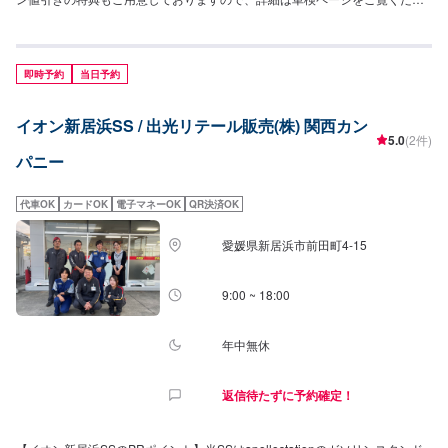
い！【営業時間】[メンテナンス受付時間]全日：9:00-18:00[給油営業時間]全
日：4:00-27:00【サービスルームの詳細】✅椅子✅トイレ✅自販機を当店に設
置しております。【資格保持者が在籍】当SSには2級整備士が3名、3級整備
士が2名在籍しております。KeePer資格もEX1名、1級4名、2級1名が在籍し
即時予約
当日予約
ております。整備もコーティングも、お車のことならなんでもご相談くださ
い！【アクセス】当店は国道56号線沿いにあり、「はなまるうどん高知イン
イオン新居浜SS / 出光リテール販売(株) 関西カン
ター日の出店」様の斜め向かいにあるapollostationのガソリンスタンドで
5.0
(2件)
す。横には「宝永バッティングセンター」様がございます。
パニー
代車OK
カードOK
電子マネーOK
QR決済OK
愛媛県新居浜市前田町4-15
9:00 ~ 18:00
年中無休
返信待たずに予約確定！