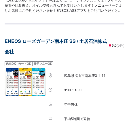
脱着や組み換え、オイル交換も喜んでお受けいたします！メニューページよ
りお気軽にご予約くださいませ！ENEOSのSSアプリをご利用いただくと、
燃料割引のクーポンを配信しております。こちらのご利用もお待ちしており
ます。【営業時間】[整備受付時間]9：00〜18：00[給油営業時間]月〜土7：
30〜20：00日・祝8：00〜20：00【在籍整備士】二級整備士：１名三級整備
士：1名キーパーコーティングEX：2名1級：1名2級：1名【アクセス】ホー
ムセンタータイム多治米店やスマイルキッチン多治米店などを擁する多治米
ENEOS ローズガーデン南本庄 SS / 土居石油株式
ショッピングモール北側より道を左へ出て西へ約800m進むと左手に店舗がご
5.0
(5件)
ざいます。「沖野上町1丁目（東）」通過後すぐです。【近隣店舗紹介】・快
会社
活CLUB福山緑町店(約40m)・フローリストもん本店(約60m)・快活クラブ福
山緑町店(約70m)・スリースリー333(約100m)・木村歯科(約130m)・パリ
ス・ガーデン(約150m)・鰻屋なか勝(約170m)・麺や遼太郎沖野上店(約
代車OK
カードOK
電子マネーOK
180m)・手打ちうどん杵屋本店(約240m)
広島県福山市南本庄3-1-44
9:00 ~ 18:00
年中無休
平均5時間で返信