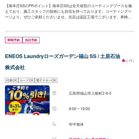
【南本庄SSのPRポイント】南本庄SSは全天候型のコーティングブースを備
えており、施工スタッフの技術にも自信を持っております。コーティングペ
ージより、ぜひご依頼くださいませ。当店は認証工場でございます。車検の
際の整備などもお任せくだい！LINEで当店をお友達追加＆ナンバープレート
登録をしていただくと、ガソリン・軽油が7円/L引きとなるクーポンをお配り
しております。【営業時間】整備受付時間：9：00〜18：00給油営業時間：
24時間営業【在籍整備士】自動車検査員：1名二級整備士：4名キーパーコー
即時予約
当日予約
ティングEX：2名1級：1名【アクセス】JR福山駅ばら公園口（南口）から国
道2号線を尾道方面へ東に進むと本庄町交差点の左手に店舗がございます。
ENEOS Laundryローズガーデン福山 SS / 土居石油
「福山郵便局前」交差点より西方向へ約1㎞進んだ先となります。ネッツトヨ
-
(-件)
タ広島福山店様のすぐ隣に店舗がございます。【近隣店舗紹介】・アプライ
株式会社
ド福山店(約60m)・中華そばタヌキ福山店(約100m)・ワークマンプラス福山
南本庄店(約170m)・スーパー銭湯ゆらら(約210m)・すき家2国福山南本庄店
(約250m)・Seria本庄店(約350m)
代車OK
カードOK
電子マネーOK
広島県福山市入船町2-9-5
9:00 ~ 19:00
年中無休