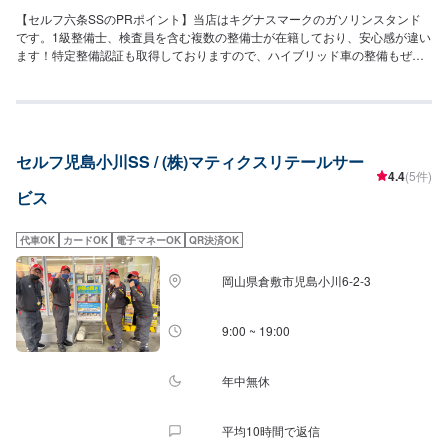
【セルフ六条SSのPRポイント】当店はキグナスマークのガソリンスタンド
です。1級整備士、検査員を含む複数の整備士が在籍しており、安心感が違い
ます！特定整備認証も取得しておりますので、ハイブリッド車の整備もぜひ
当店にお任せください。ドライブスルー洗車機も2台設置しております。洗車
だけでもお気軽にどうぞ！【営業時間】[ネット予約メンテナンス受付時間]全
日：9：00〜18：00[給油営業時間]全日：6：00〜23：00【当店で行っている
キャンペーン】LINEのパスワード入力にて、いつでもガソリン/軽油/灯油が
特別割引にて給油が可能です！【サービスルームの詳細】✅椅子✅トイレ✅自
セルフ児島小川SS / (株)マティクスリテールサー
販機✅喫煙室がございます。お気軽にご利用ください。【アクセス】当店は
4.4
(5件)
県道10号線(さぬき東街道)沿いにございます。高速道路の南側にあり、「エ
ビス
ブリイ六条店」様のすぐそばでございます。
代車OK
カードOK
電子マネーOK
QR決済OK
岡山県倉敷市児島小川6-2-3
9:00 ~ 19:00
年中無休
平均10時間で返信