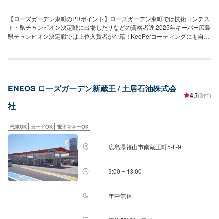
【ローズガーデン東町のPRポイント】ローズガーデン東町では技術コンテス
ト・県チャンピオン決定戦に出場したりなどの資格者達,2025年キーパー広島
県チャンピオン決定戦では上位入賞者が在籍！KeePerコーティングにも自信
があります！詳細は「コーティング」メニューにてご確認ください！ENEOS
のSSアプリインストールや、LINEのお友達登録をしていただくとお得な情報
を受け取ることができます。併せてご利用をお待ちしております！今ならモ
バイルエネキー新規登録でお得に給油！！お困りごとがあればご相談くださ
い！！【営業時間】整備受付時間：9：00〜18：00給油営業時間：7：00〜
ENEOS ローズガーデン新蔵王 / 土居石油株式会
21：00【在籍整備士】三級整備士：2名キーパーコーティングEX：3名1級：
4.7
(3件)
1名【アクセス】ゆめタウン福山店方面より国道313号線を北上し「三吉町
社
(北)」の信号を左折し、約600mほど進むと左手（東町3丁目）に店舗がござ
います。道路向かいには、藤井歯科医院様がございます。【近隣店舗紹
介】・miyapainミヤパン(約80m)・地中海料理ずっけろさあれ(約110m)・ス
代車OK
カードOK
電子マネーOK
ーパードラッグひまわり胡町店(約120m)・セブンイレブン福山東町(約
150m)・シャンティインディア(約190m)
広島県福山市南蔵王町5-8-9
9:00 ~ 18:00
年中無休