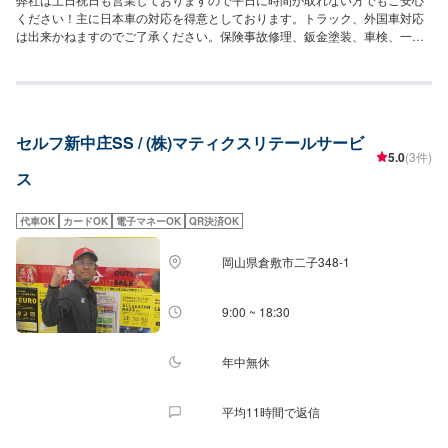
ください！主に日本車の対応を得意としております。トラック、外国車対応
は出来かねますのでご了承ください。保険事故修理、鈑金塗装、車検、一般
整備の作業を特に得意としていますのでお困りの方は弊社にお任せくださ
い！二級整備士が1名、自動車検査員が1名在籍しております。代車(軽自動
車)や自社レンタカーもございますのでお気軽にご相談ください。
セルフ新中庄SS / (株)マティクスリテールサービ
5.0
(3件)
ス
代車OK
カードOK
電子マネーOK
QR決済OK
岡山県倉敷市二子348-1
9:00 ~ 18:30
年中無休
平均11時間で返信