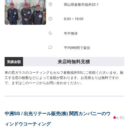
岡山県倉敷市福井22-1
9:00 ~ 19:00
年中無休
平均9時間で返信
来店時無料見積
実績金額
車の窓ガラスのコーティングもセルフ倉敷福井SSにご依頼くださいませ。施
工する窓の枚数などによって金額が変わります。お見積もりは無料ですの
で、まずはこのページからお問い合わせください。
中洲SS / 出光リテール販売(株) 関西カンパニーのウ
-
(-件)
ィンドウコーティング