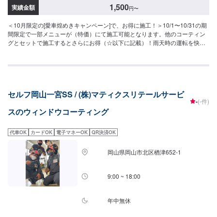
ー（＜A＞または＜B＞）を軸に下記の通りにコースが分かれています。⚪︎ガ
1,500
実績金額
円
〜
ーネット＜A＞＋＜D＞＋＜E＞軽四：26,900円▶︎22,000円軽四以外：29,100
円〜▶︎23,500円⚪︎エメラルド＜A＞＋＜C＞＋＜E＞軽四：22,500円▶︎18,500
＜10月限定の[愛車煌めきキャンペーン]で、お得に施工！＞10/1〜10/31の期
円軽四以外：24,100円〜▶︎19,500円⚪︎トパーズ＜A＞＋＜D＞軽四：16,500
間限定で一部メニューが（特価）にて施工可能となります。他のコーティン
円▶︎13,500円軽四以外：17,300円〜▶︎14,000円⚪︎ルビー＜A＞＋＜C＞軽
グとセットで施工するとさらにお得（☆以下に記載）！雨天時の運転を快適
四：12,100円▶︎9,800円軽四以外：12,300円〜▶︎9,900円⚪︎サファイア＜B＞
にします！ぜひ当店にお任せください。【超撥水ガラスコーティング】（施
＋＜D＞＋＜E＞軽四：28,000円▶︎22,800円軽四以外：31,700円〜▶︎25,500
工時間：15分〜）雨の日の視界を良好にします。※油膜取り料金を含む［フ
円⚪︎アクアマリン＜B＞＋＜C＞＋＜E＞軽四：23,600円▶︎19,000円軽四以
ロント］軽四：3,600円▶︎（特価）3,100円軽四除く：3,800円▶︎（特価）
外：26,700円〜▶︎21,500円⚪︎ターコイズ＜B＞＋＜D＞軽四：17,600円
3,300円［全面］軽四：8,000円▶︎（特価）6,800円軽四除く：8,800円〜
▶︎14,300円軽四以外：19,900円〜▶︎15,800円⚪︎アメシスト＜B＞＋＜C＞軽
▶︎（特価）7,400円【シリコンガラスコーティング】（施工時間：10分〜）
四：13,200円▶︎10,800円軽四以外：14,900円〜▶︎11,800円
セルフ岡山一宮SS / (株)マティクスリテールサービ
お手軽価格で強力な撥水効果を得られます。［フロント］全車種：1,500円
-
(-件)
［全面（サンルーフ含む）］SS／S／M：3,900円L／LL／XL：4,500円【油
スのウィンドウコーティング
膜取り】（施工時間：10分〜）走行中に視界をさえぎるギラギラの油膜を除
去します。［フロント］SS／S／M：1,700円L／LL／XL：2,000円［全面
（サンルーフ含む）］SS／S／M：4,700円L／LL：5,800円XL：6,500円【窓
代車OK
カードOK
電子マネーOK
QR決済OK
ガラスの”ウロコ”取り】（施工時間：30分〜）ウロコををキレイに除去しま
す。サイド：6,000円フロント・リア・ルーフ：12,000円※１枚あたりの価格
岡山県岡山市北区楢津652-1
です【バイザーコーティング】バイザー部分の輝きが増し、水あかの付着を
防ぎます。１枚あたり1,000円☆---10月限定価格一覧---☆◎各メニュー特別
価格（税込）◎[レンズ]・・・10月中の特別価格＜A＞ヘッドライトクリーン
9:00 ~ 18:00
＆プロテクト8,500円▶︎6,900円＜B＞レンズコーティング＋ヘッドライトク
リーンセット軽四：9,600円▶︎8,100円軽四除く：11,000円▶︎9,200円[ガラ
ス]・・・上記価格＜C＞超撥水ガラスコーティング（フロント）＜D＞超撥
年中無休
水ガラスコーティング（全面）[タイヤ]・・・10月中の特別価格＜E＞ホイー
ルコーティング（シングル）〜15インチ：10,400円▶︎8,800円15インチ〜：