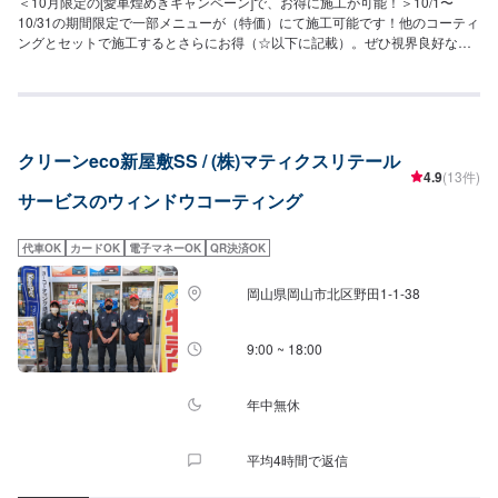
＜10月限定の[愛車煌めきキャンペーン]で、お得に施工が可能！＞10/1〜
10/31の期間限定で一部メニューが（特価）にて施工可能です！他のコーティ
ングとセットで施工するとさらにお得（☆以下に記載）。ぜひ視界良好な状
態で運転しましょう！【超撥水ガラスコーティング】（施工時間：15分〜）
圧倒的な撥水力で、雨の日の視界を良好にします。※油膜取り料金を含む［フ
ロント］軽四：3,600円▶︎（特価）3,100円軽四除く：3,800円▶︎（特価）
3,300円［全面］軽四：8,000円▶︎（特価）6,800円軽四除く：8,800円〜
▶︎（特価）7,400円【シリコンガラスコーティング】（施工時間：10分〜）
クリーンeco新屋敷SS / (株)マティクスリテール
お手軽価格で強力な撥水効果を得られます。［フロント］全車種：1,500円
4.9
(13件)
［全面（サンルーフ含む）］SS／S／M：3,900円L／LL／XL：4,500円【油
サービスのウィンドウコーティング
膜取り】（施工時間：10分〜）走行中に視界をさえぎるギラギラの油膜を特
殊なケミカルで除去します。［フロント］SS／S／M：1,700円L／LL／XL：
2,000円［全面（サンルーフ含む）］SS／S／M：4,700円L／LL：5,800円
代車OK
カードOK
電子マネーOK
QR決済OK
XL：6,500円【窓ガラスの”ウロコ”取り】（施工時間：30分〜）専用ケミカル
と道具でウロコをキレイに除去します。サイド：6,000円フロント・リア・ル
岡山県岡山市北区野田1-1-38
ーフ：12,000円※１枚あたりの価格です【バイザーコーティング】バイザー
部分の輝きが増し、水あかの付着を防ぎます。１枚あたり1,000円☆---10月
限定価格一覧---☆◎各メニュー特別価格（税込）◎[レンズ]・・・10月中の特
9:00 ~ 18:00
別価格＜A＞ヘッドライトクリーン＆プロテクト8,500円▶︎6,900円＜B＞レン
ズコーティング＋ヘッドライトクリーンセット軽四：9,600円▶︎8,100円軽四
除く：11,000円▶︎9,200円[ガラス]・・・上記価格＜C＞超撥水ガラスコーテ
年中無休
ィング（フロント）＜D＞超撥水ガラスコーティング（全面）[タイヤ]・・・
10月中の特別価格＜E＞ホイールコーティング（シングル）〜15インチ：
平均4時間で返信
10,400円▶︎8,800円15インチ〜：11,800円〜▶︎9,800円《一覧の作業をまとめ
たコースがさらにお得！》◎各コース特別価格（税込）◎»[レンズ]のメニュ