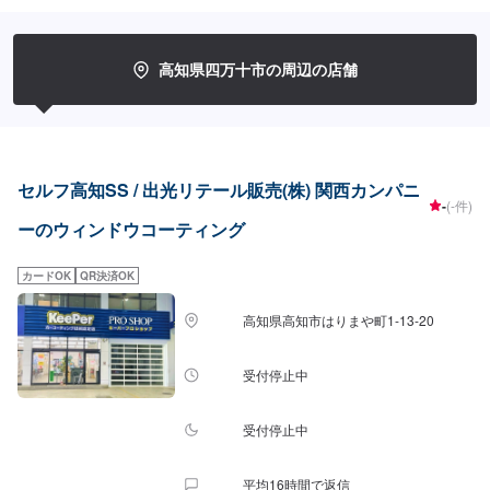
L~XLサイズ]：3,850円[全面L・LLサイズ]：8,800円[全面XLサイズ]：9,580円
【施工時間】15分から
高知県四万十市の周辺の店舗
セルフ高知SS / 出光リテール販売(株) 関西カンパニ
-
(-件)
ーのウィンドウコーティング
カードOK
QR決済OK
高知県高知市はりまや町1-13-20
受付停止中
受付停止中
平均16時間で返信