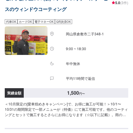
5.0
(3件)
スのウィンドウコーティング
代車OK
カードOK
電子マネーOK
QR決済OK
岡山県倉敷市二子348-1
9:00 ~ 18:30
年中無休
平均11時間で返信
1,500
実績金額
円
〜
＜10月限定の[愛車煌めきキャンペーン]で、お得に施工が可能！＞10/1〜
10/31の期間限定で一部メニューが（特価）にて施工可能です。他のコーティ
ングとセットで施工するとさらにお得になります（☆以下に記載）。雨の日
も快適な運転をするためにぜひ！【超撥水ガラスコーティング】（施工時
間：15分〜）雨の日の視界を良好に（油膜取り料金を含む）［フロント］軽
四：3,600円▶︎（特価）3,100円軽四除く：3,800円▶︎（特価）3,300円［全