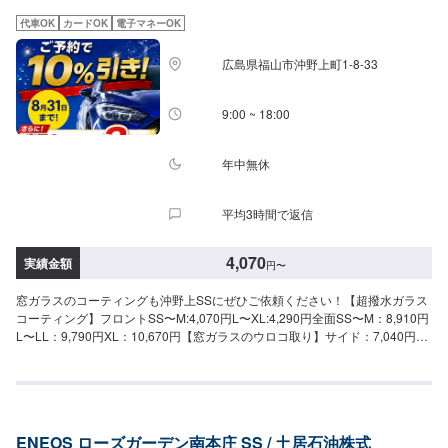
代車OK
カードOK
電子マネーOK
広島県福山市沖野上町1-8-33
9:00 ~ 18:00
年中無休
平均3時間で返信
4,070
実績金額
円
〜
窓ガラスのコーティングも沖野上SSにぜひご依頼ください！【超撥水ガラス
コーティング】フロントSS〜M:4,070円L〜XL:4,290円全面SS〜M：8,910円
L〜LL：9,790円XL：10,670円【窓ガラスのウロコ取り】サイド：7,040円フ
ロント：13,970円リア：13,970円ルーフ：13,970円【油膜取り】フロント
SS〜M：1,870円L〜XL：2,200円全面SS〜M：5,170円L〜LL：6,380円XL：
7,150円
ENEOS ローズガーデン南本庄 SS / 土居石油株式