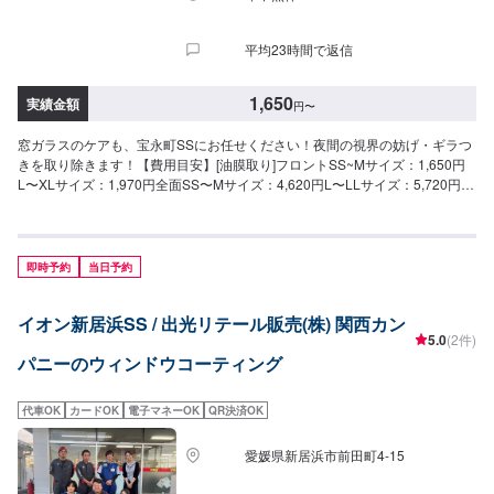
平均23時間で返信
1,650
実績金額
円
〜
窓ガラスのケアも、宝永町SSにお任せください！夜間の視界の妨げ・ギラつ
きを取り除きます！【費用目安】[油膜取り]フロントSS~Mサイズ：1,650円
L〜XLサイズ：1,970円全面SS〜Mサイズ：4,620円L〜LLサイズ：5,720円
XLサイズ：6,380円
即時予約
当日予約
イオン新居浜SS / 出光リテール販売(株) 関西カン
5.0
(2件)
パニーのウィンドウコーティング
代車OK
カードOK
電子マネーOK
QR決済OK
愛媛県新居浜市前田町4-15