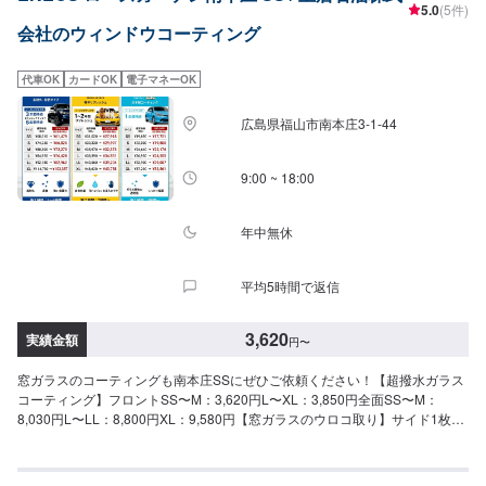
5.0
(5件)
会社のウィンドウコーティング
代車OK
カードOK
電子マネーOK
広島県福山市南本庄3-1-44
9:00 ~ 18:00
年中無休
平均5時間で返信
3,620
実績金額
円
〜
窓ガラスのコーティングも南本庄SSにぜひご依頼ください！【超撥水ガラス
コーティング】フロントSS〜M：3,620円L〜XL：3,850円全面SS〜M：
8,030円L〜LL：8,800円XL：9,580円【窓ガラスのウロコ取り】サイド1枚：
6,300円フロント1枚：12,600円【油膜取り】フロントSS〜M：1,650円L〜
XL：1,970円全面SS〜M：4,620円L〜LL：5,720円XL：6,380円