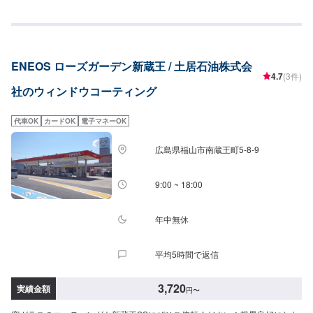
イド1枚：6,300円フロント1枚：12,600円【油膜取り】フロントSS〜M：
1,690円L〜LL：2,020円XL：2,020円全面SS〜M：4,750円L〜LL：5,890円
XL：6,570円
ENEOS ローズガーデン新蔵王 / 土居石油株式会
4.7
(3件)
社のウィンドウコーティング
代車OK
カードOK
電子マネーOK
広島県福山市南蔵王町5-8-9
9:00 ~ 18:00
年中無休
平均5時間で返信
3,720
実績金額
円
〜