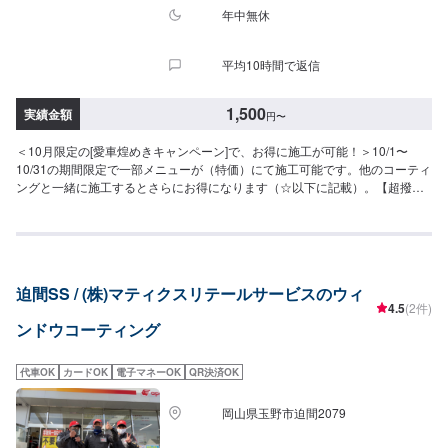
年中無休
平均10時間で返信
1,500
実績金額
円
〜
＜10月限定の[愛車煌めきキャンペーン]で、お得に施工が可能！＞10/1〜
10/31の期間限定で一部メニューが（特価）にて施工可能です。他のコーティ
ングと一緒に施工するとさらにお得になります（☆以下に記載）。【超撥水
ガラスコーティング】（施工時間：15分〜）圧倒的な撥水力で、雨の日の視
界を良好に。（油膜取り料金含）［フロント］軽四：3,600円▶︎（特価）
3,100円軽四除く：3,800円▶︎（特価）3,300円［全面］軽四：8,000円▶︎（特
価）6,800円軽四除く：8,800円〜▶︎（特価）7,400円【シリコンガラスコー
ティング】（施工時間：10分〜）お手軽価格で強力な撥水効果。［フロン
迫間SS / (株)マティクスリテールサービスのウィ
ト］全車種：1,500円［全面（サンルーフ含む）］SS／S／M：3,900円L／
4.5
(2件)
LL／XL：4,500円【油膜取り】（施工時間：10分〜）運転時に視界をさえぎ
ンドウコーティング
るギラギラの油膜を特殊なケミカルで除去。［フロント］SS／S／M：1,700
円L／LL／XL：2,000円［全面（サンルーフ含む）］SS／S／M：4,700円L／
LL：5,800円XL：6,500円【窓ガラスの”ウロコ”取り】（施工時間：30分〜）
代車OK
カードOK
電子マネーOK
QR決済OK
専用ケミカルと道具で、ウロコをキレイに除去します。サイド：6,000円フロ
ント・リア・ルーフ：12,000円※１枚あたりの価格【バイザーコーティン
岡山県玉野市迫間2079
グ】バイザー部分の輝きが増し、水あかの付着を防ぐ１枚あたり1,000円☆--
-10月限定価格一覧---☆◎各メニュー特別価格（税込）◎[レンズ]・・・10月