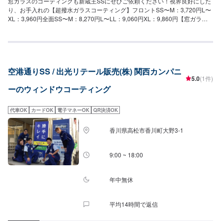
窓ガラスのコーティングも新蔵王SSにぜひご依頼ください！視界良好にした
り、お手入れの【超撥水ガラスコーティング】フロントSS〜M：3,720円L〜
XL：3,960円全面SS〜M：8,270円L〜LL：9,060円XL：9,860円【窓ガラス
のウロコ取り】サイド1枚：6,480円フロント1枚：12,970円【油膜取り】フ
ロントSS〜M：1,690円L〜XL：2,020円全面SS〜M：4,750円L〜LL：5,890
円XL：6,570円
空港通りSS / 出光リテール販売(株) 関西カンパニ
5.0
(1件)
ーのウィンドウコーティング
代車OK
カードOK
電子マネーOK
QR決済OK
香川県高松市香川町大野3-1
9:00 ~ 18:00
年中無休
平均14時間で返信