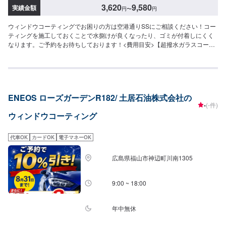
3,620
9,580
実績金額
円
〜
円
ウィンドウコーティングでお困りの方は空港通りSSにご相談ください！コー
ティングを施工しておくことで水捌けが良くなったり、ゴミが付着しにくく
なります。ご予約をお待ちしております！<費用目安>【超撥水ガラスコーテ
ィング】[フロントSS~Mサイズ]：3,620円[全面SS~Mサイズ]：8,030円[フロ
ントL~XLサイズ]：3,850円[全面L・LLサイズ]：8,800円[全面XLサイズ]：
9,580円【施工時間】15分から
ENEOS ローズガーデンR182/ 土居石油株式会社の
-
(-件)
ウィンドウコーティング
代車OK
カードOK
電子マネーOK
広島県福山市神辺町川南1305
9:00 ~ 18:00
年中無休