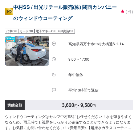
中村SS / 出光リテール販売(株) 関西カンパニー
1位
-
(-件)
のウィンドウコーティング
代車OK
カードOK
電子マネーOK
QR決済OK
高知県四万十市中村大橋通6-1-14
9:00 ~ 17:00
年中無休
平均13時間で返信
3,620
9,580
実績金額
円
〜
円
ウィンドウコーティングはセルフ中村SSにお任せください！水を弾きやすく
なるため、雨天時でも視界をしっかりと確保することができるようになりま
す。お気軽にお問い合わせください！<費用目安>【超撥水ガラスコーティン
グ】[フロントSS~Mサイズ]：3,620円[全面SS~Mサイズ]：8,030円[フロント