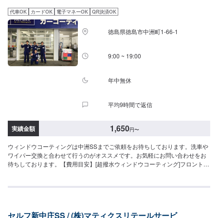
代車OK
カードOK
電子マネーOK
QR決済OK
徳島県徳島市中洲町1-66-1
9:00 ~ 19:00
年中無休
平均9時間で返信
1,650
実績金額
円
〜
ウィンドウコーティングは中洲SSまでご依頼をお待ちしております。洗車や
ワイパー交換と合わせて行うのがオススメです。お気軽にお問い合わせをお
待ちしております。【費用目安】[超撥水ウィンドウコーティング]フロント
SS~Mサイズ：3,620円L〜XLサイズ：3,850円全面SS〜Mサイズ：8,030円
L〜LLサイズ：8,800円XLサイズ：9,580円[油膜取り]フロントSS~Mサイズ：
1,650円L〜XLサイズ：1,970円全面SS〜Mサイズ：4,620円L〜LLサイズ：
5,720円XLサイズ：6,380円
セルフ新中庄SS / (株)マティクスリテールサービ