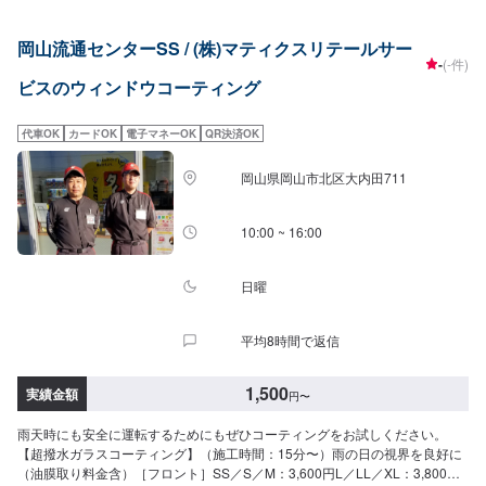
面］軽四：8,000円▶︎（特価）6,800円軽四除く：8,800円〜▶︎（特価）7,400
円【シリコンガラスコーティング】（施工時間：10分〜）お手軽価格で強力
岡山流通センターSS / (株)マティクスリテールサー
な撥水効果が得られます［フロント］全車種：1,500円［全面（サンルーフ含
-
(-件)
む）］SS／S／M：3,900円L／LL／XL：4,500円【油膜取り】（施工時間：
ビスのウィンドウコーティング
10分〜）走行中に視界をさえぎるギラギラの油膜を除去［フロント］SS／S
／M：1,700円L／LL／XL：2,000円［全面（サンルーフ含む）］SS／S／
M：4,700円L／LL：5,800円XL：6,500円【窓ガラスの”ウロコ”取り】（施工
代車OK
カードOK
電子マネーOK
QR決済OK
時間：30分〜）ウロコををキレイに除去サイド：6,000円フロント・リア・
ルーフ：12,000円※１枚あたりの価格です【バイザーコーティング】バイザ
岡山県岡山市北区大内田711
ー部分の輝きが増し、水あかの付着を防ぐ１枚あたり1,000円☆---10月限定
価格一覧---☆◎各メニュー特別価格（税込）◎[レンズ]・・・10月中の特別価
格＜A＞ヘッドライトクリーン＆プロテクト8,500円▶︎6,900円＜B＞レンズコ
10:00 ~ 16:00
ーティング＋ヘッドライトクリーンセット軽四：9,600円▶︎8,100円軽四除
く：11,000円▶︎9,200円[ガラス]・・・上記価格＜C＞超撥水ガラスコーティ
ング（フロント）＜D＞超撥水ガラスコーティング（全面）[タイヤ]・・・10
日曜
月中の特別価格＜E＞ホイールコーティング（シングル）〜15インチ：
10,400円▶︎8,800円15インチ〜：11,800円〜▶︎9,800円《一覧の作業をまとめ
平均8時間で返信
たコースがさらにお得！》◎各コース特別価格（税込）◎»[レンズ]のメニュ
ー（＜A＞または＜B＞）を軸に下記の通りにコースが分かれています。⚪︎ガ
ーネット＜A＞＋＜D＞＋＜E＞軽四：26,900円▶︎22,000円軽四以外：29,100
1,500
実績金額
円
〜
円〜▶︎23,500円⚪︎エメラルド＜A＞＋＜C＞＋＜E＞軽四：22,500円▶︎18,500
円軽四以外：24,100円〜▶︎19,500円⚪︎トパーズ＜A＞＋＜D＞軽四：16,500
雨天時にも安全に運転するためにもぜひコーティングをお試しください。
円▶︎13,500円軽四以外：17,300円〜▶︎14,000円⚪︎ルビー＜A＞＋＜C＞軽
【超撥水ガラスコーティング】（施工時間：15分〜）雨の日の視界を良好に
四：12,100円▶︎9,800円軽四以外：12,300円〜▶︎9,900円⚪︎サファイア＜B＞
（油膜取り料金含）［フロント］SS／S／M：3,600円L／LL／XL：3,800円
＋＜D＞＋＜E＞軽四：28,000円▶︎22,800円軽四以外：31,700円〜▶︎25,500