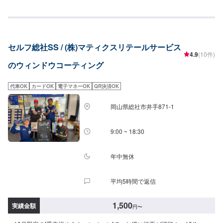
［全面（サンルーフ含む）］SS／S／M：8,000円L／LL：8,800円XL：9,600
円⚪︎アクアマリン＜B＞＋＜C＞＋＜E＞軽四：23,600円▶︎19,000円軽四以
円【シリコンガラスコーティング】（施工時間：10分〜）お手軽価格で強力
外：26,700円〜▶︎21,500円⚪︎ターコイズ＜B＞＋＜D＞軽四：17,600円
な撥水効果［フロント］全車種：1,500円［全面（サンルーフ含む）］SS／S
▶︎14,300円軽四以外：19,900円〜▶︎15,800円⚪︎アメシスト＜B＞＋＜C＞軽
／M：3,900円L／LL／XL：4,500円【油膜取り】（施工時間：10分〜）走行
四：13,200円▶︎10,800円軽四以外：14,900円〜▶︎11,800円
中に視界をさえぎるギラギラの油膜を除去［フロント］SS／S／M：1,700円
セルフ総社SS / (株)マティクスリテールサービス
L／LL／XL：2,000円［全面（サンルーフ含む）］SS／S／M：4,700円L／
4.9
(10件)
LL：5,800円XL：6,500円【窓ガラスの”ウロコ”取り】（施工時間：30分〜）
のウィンドウコーティング
ウロコををキレイに除去サイド：6,000円フロント・リア・ルーフ：12,000
円※１枚あたりの価格です【バイザーコーティング】バイザー部分の輝きが増
し、水あかの付着を防ぐ１枚あたり1,000円
代車OK
カードOK
電子マネーOK
QR決済OK
岡山県総社市井手871-1
9:00 ~ 18:30
年中無休
平均5時間で返信
1,500
実績金額
円
〜