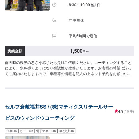
中の特別価格＜A＞ヘッドライトクリーン＆プロテクト8,500円▶︎6,900円＜B
8:30 ~ 19:00 他1件
＞レンズコーティング＋ヘッドライトクリーンセット軽四：9,600円▶︎8,100
円軽四除く：11,000円▶︎9,200円[ガラス]・・・上記価格＜C＞超撥水ガラス
コーティング（フロント）＜D＞超撥水ガラスコーティング（全面）[タイ
年中無休
ヤ]・・・10月中の特別価格＜E＞ホイールコーティング（シングル）〜15イ
ンチ：10,400円▶︎8,800円15インチ〜：11,800円〜▶︎9,800円《一覧の作業を
平均6時間で返信
まとめたコースがさらにお得！》◎各コース特別価格（税込）◎»[レンズ]の
メニュー（＜A＞または＜B＞）を軸に下記の通りにコースが分かれていま
す。⚪︎ガーネット＜A＞＋＜D＞＋＜E＞軽四：26,900円▶︎22,000円軽四以
1,500
実績金額
円
〜
外：29,100円〜▶︎23,500円⚪︎エメラルド＜A＞＋＜C＞＋＜E＞軽四：22,500
円▶︎18,500円軽四以外：24,100円〜▶︎19,500円⚪︎トパーズ＜A＞＋＜D＞軽
雨天時の視界の悪さを感じたら是非ご依頼ください。コーティングすること
四：16,500円▶︎13,500円軽四以外：17,300円〜▶︎14,000円⚪︎ルビー＜A＞＋
により、水を弾くようになり視認性が改善いたします。お客様の希望に沿っ
＜C＞軽四：12,100円▶︎9,800円軽四以外：12,300円〜▶︎9,900円⚪︎サファイ
てご案内いたしますので、車種等の情報を記入の上ネット予約をお願いいた
ア＜B＞＋＜D＞＋＜E＞軽四：28,000円▶︎22,800円軽四以外：31,700円〜
します。【超撥水ガラスコーティング】（施工時間：15分〜）雨の日の視界
▶︎25,500円⚪︎アクアマリン＜B＞＋＜C＞＋＜E＞軽四：23,600円▶︎19,000円
を良好に（油膜取り料金含）［フロント］SS／S／M：3,600円L／LL／XL：
軽四以外：26,700円〜▶︎21,500円⚪︎ターコイズ＜B＞＋＜D＞軽四：17,600
3,800円［全面（サンルーフ含む）］SS／S／M：8,000円L／LL：8,800円
円▶︎14,300円軽四以外：19,900円〜▶︎15,800円⚪︎アメシスト＜B＞＋＜C＞
XL：9,600円【シリコンガラスコーティング】（施工時間：10分〜）お手軽
軽四：13,200円▶︎10,800円軽四以外：14,900円〜▶︎11,800円
価格で強力な撥水効果［フロント］全車種：1,500円［全面（サンルーフ含
セルフ倉敷福井SS / (株)マティクスリテールサー
む）］SS／S／M：3,900円L／LL／XL：4,500円【油膜取り】（施工時間：
4.9
(16件)
10分〜）走行中に視界をさえぎるギラギラの油膜を除去［フロント］SS／S
ビスのウィンドウコーティング
／M：1,700円L／LL／XL：2,000円［全面（サンルーフ含む）］SS／S／
M：4,700円L／LL：5,800円XL：6,500円【バイザーコーティング】バイザー
部分の輝きが増し、水あかの付着を防ぐ１枚あたり1,000円
代車OK
カードOK
電子マネーOK
QR決済OK