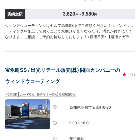
3,620
9,580
実績金額
円
〜
円
ウィンドウコーティングはセルフ高知SSまでご依頼ください！ウィンドウコ
ーティングを施工しておくことで水捌けが良くなったり、汚れが付きにくく
なります。ご相談、ご予約お待ちしております！<費用目安>【超撥水ガラス
コーティング】[フロントSS~Mサイズ]：3,620円[全面SS~Mサイズ]：8,030円
[フロントL~XLサイズ]：3,850円[全面L・LLサイズ]：8,800円[全面XLサイ
ズ]：9,580円【施工時間】15分から
宝永町SS / 出光リテール販売(株) 関西カンパニーの
-
(-件)
ウィンドウコーティング
代車OK
カードOK
電子マネーOK
QR決済OK
高知県高知市宝永町6-20
9:00 ~ 18:00
年中無休