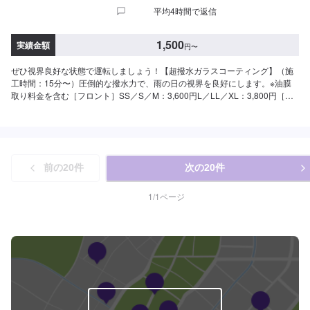
平均4時間で返信
11,800円〜▶︎9,800円《一覧の作業をまとめたコースがさらにお得！》◎各
コース特別価格（税込）◎»[レンズ]のメニュー（＜A＞または＜B＞）を軸に
下記の通りにコースが分かれています。⚪︎ガーネット＜A＞＋＜D＞＋＜E＞
1,500
実績金額
円
〜
軽四：26,900円▶︎22,000円軽四以外：29,100円〜▶︎23,500円⚪︎エメラルド＜
A＞＋＜C＞＋＜E＞軽四：22,500円▶︎18,500円軽四以外：24,100円〜
ぜひ視界良好な状態で運転しましょう！【超撥水ガラスコーティング】（施
▶︎19,500円⚪︎トパーズ＜A＞＋＜D＞軽四：16,500円▶︎13,500円軽四以外：
工時間：15分〜）圧倒的な撥水力で、雨の日の視界を良好にします。※油膜
17,300円〜▶︎14,000円⚪︎ルビー＜A＞＋＜C＞軽四：12,100円▶︎9,800円軽四
取り料金を含む［フロント］SS／S／M：3,600円L／LL／XL：3,800円［全
以外：12,300円〜▶︎9,900円⚪︎サファイア＜B＞＋＜D＞＋＜E＞軽四：
面（サンルーフ含む）］SS／S／M：8,000円L／LL：8,800円XL：9,600円
28,000円▶︎22,800円軽四以外：31,700円〜▶︎25,500円⚪︎アクアマリン＜B＞
【シリコンガラスコーティング】（施工時間：10分〜）お手軽価格で強力な
＋＜C＞＋＜E＞軽四：23,600円▶︎19,000円軽四以外：26,700円〜▶︎21,500
撥水効果を得られます。［フロント］全車種：1,500円［全面（サンルーフ含
円⚪︎ターコイズ＜B＞＋＜D＞軽四：17,600円▶︎14,300円軽四以外：19,900
む）］SS／S／M：3,900円L／LL／XL：4,500円【油膜取り】（施工時間：
円〜▶︎15,800円⚪︎アメシスト＜B＞＋＜C＞軽四：13,200円▶︎10,800円軽四
10分〜）走行中に視界をさえぎるギラギラの油膜を特殊なケミカルで除去し
以外：14,900円〜▶︎11,800円
前の
20
件
次の
20
件
ます。［フロント］SS／S／M：1,700円L／LL／XL：2,000円［全面（サン
ルーフ含む）］SS／S／M：4,700円L／LL：5,800円XL：6,500円【窓ガラス
の”ウロコ”取り】（施工時間：30分〜）専用ケミカルと道具でウロコをキレ
1
/
1
ページ
イに除去します。サイド：6,000円フロント・リア・ルーフ：12,000円※１枚
あたりの価格です【バイザーコーティング】バイザー部分の輝きが増し、水
あかの付着を防ぎます。１枚あたり1,000円