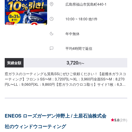
広島県福山市箕島町440-1
10:00 ~ 18:00 他1件
年中無休
平均4時間で返信
3,720
実績金額
円
〜
窓ガラスのコーティングも箕島SSにぜひご依頼ください！【超撥水ガラスコ
ーティング】フロントSS〜M：3,720円L〜XL：3,960円全面SS〜M：8,270
円L〜LL：9,060円XL：9,860円【窓ガラスのウロコ取り】サイド1枚：6,300
円フロント1枚：12,600円【油膜取り】フロントSS〜M：1,690円L〜XL：
2,020円全面SS〜M：4,750円L〜LL：5,890円XL：6,570円
ENEOS ローズガーデン沖野上 / 土居石油株式会
5.0
(2件)
社のウィンドウコーティング