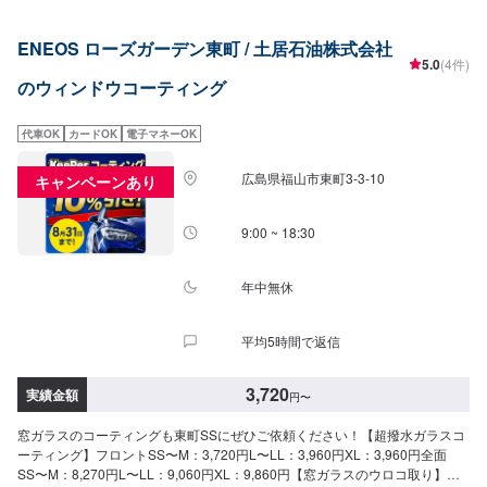
ENEOS ローズガーデン東町 / 土居石油株式会社
5.0
(4件)
のウィンドウコーティング
代車OK
カードOK
電子マネーOK
広島県福山市東町3-3-10
キャンペーンあり
9:00 ~ 18:30
年中無休
平均5時間で返信
3,720
実績金額
円
〜
窓ガラスのコーティングも東町SSにぜひご依頼ください！【超撥水ガラスコ
ーティング】フロントSS〜M：3,720円L〜LL：3,960円XL：3,960円全面
SS〜M：8,270円L〜LL：9,060円XL：9,860円【窓ガラスのウロコ取り】サ