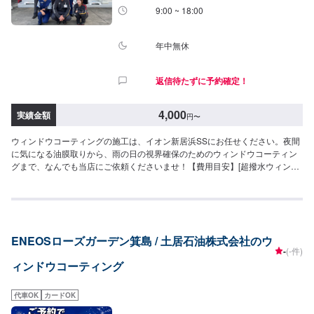
9:00 ~ 18:00
年中無休
返信待たずに予約確定！
4,000
実績金額
円
〜
ウィンドウコーティングの施工は、イオン新居浜SSにお任せください。夜間
に気になる油膜取りから、雨の日の視界確保のためのウィンドウコーティン
グまで、なんでも当店にご依頼くださいませ！【費用目安】[超撥水ウィンド
ウコーティング]フロントSS~Mサイズ：3,620円L〜XLサイズ：3,850円全面
SS〜Mサイズ：8,030円L〜LLサイズ：8,800円XLサイズ：9,580円[油膜取り]
フロントSS~Mサイズ：1,650円L〜XLサイズ：1,970円全面SS〜Mサイズ：
4,620円L〜LLサイズ：5,720円XLサイズ：6,380円
ENEOSローズガーデン箕島 / 土居石油株式会社のウ
-
(-件)
ィンドウコーティング
代車OK
カードOK