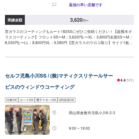
返信の早い店舗です
3,620
実績金額
円
〜
窓ガラスのコーティングもルート182SSにぜひご依頼ください！【超撥水ガ
ラスコーティング】フロントSS〜M：3,620円L〜XL：3,850円全面SS〜M：
8,030円L〜LL：8,800円XL：9,580円【窓ガラスのウロコ取り】サイド1枚：
6,300円フロント1枚：12,600円【油膜取り】フロントSS〜M：1,650円L〜
XL：1,970円全面SS〜M：4,620円L〜LL：5,720円XL：6,380円
セルフ児島小川SS / (株)マティクスリテールサー
4.4
(5件)
ビスのウィンドウコーティング
代車OK
カードOK
電子マネーOK
QR決済OK
岡山県倉敷市児島小川6-2-3
9:00 ~ 19:00