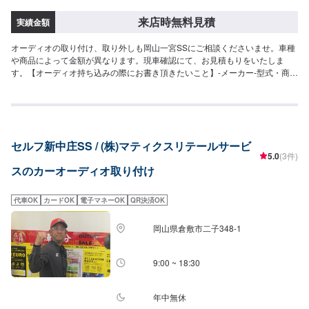
来店時無料見積
実績金額
オーディオの取り付け、取り外しも岡山一宮SSにご相談くださいませ。車種
や商品によって金額が異なります。現車確認にて、お見積もりをいたしま
す。【オーディオ持ち込みの際にお書き頂きたいこと】-メーカー-型式・商品
名【取り外しもご相談ください】取り外し希望の場合、岡山一宮SSにご相談
くださいませ。こちらも現車を確認後にお見積もりをお出しいたします。
セルフ新中庄SS / (株)マティクスリテールサービ
5.0
(3件)
スのカーオーディオ取り付け
代車OK
カードOK
電子マネーOK
QR決済OK
岡山県倉敷市二子348-1
9:00 ~ 18:30
年中無休