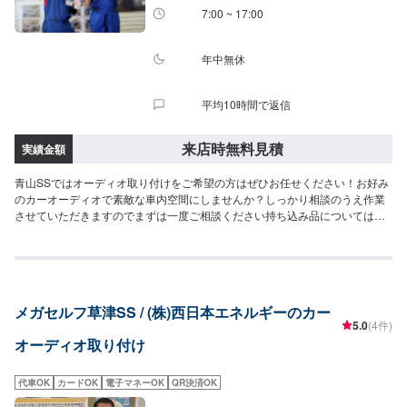
7:00 ~ 17:00
年中無休
平均10時間で返信
来店時無料見積
実績金額
青山SSではオーディオ取り付けをご希望の方はぜひお任せください！お好み
のカーオーディオで素敵な車内空間にしませんか？しっかり相談のうえ作業
させていただきますのでまずは一度ご相談ください持ち込み品については、
メーカーや製品名（型番）等をご記載いただけますと幸いです。※対応できな
い場合もございます。
メガセルフ草津SS / (株)西日本エネルギーのカー
5.0
(4件)
オーディオ取り付け
代車OK
カードOK
電子マネーOK
QR決済OK