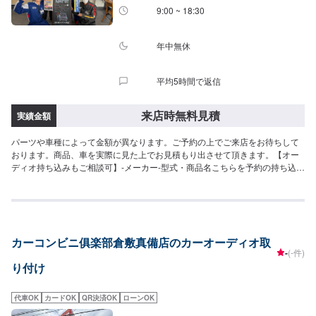
9:00 ~ 18:30
年中無休
平均5時間で返信
来店時無料見積
実績金額
パーツや車種によって金額が異なります。ご予約の上でご来店をお待ちして
おります。商品、車を実際に見た上でお見積もり出させて頂きます。【オー
ディオ持ち込みもご相談可】-メーカー-型式・商品名こちらを予約の持ち込み
パーツ枠にお書きください。【取付位置もご相談ください】取り付け位置や
配線の希望など、お車を拝見しながらご相談可能です。【取り外しもご相談
ください】オーディオの取り外し希望の際もセルフ総社SSにご相談ください
ませ。
カーコンビニ俱楽部倉敷真備店のカーオーディオ取
-
(-件)
り付け
代車OK
カードOK
QR決済OK
ローンOK