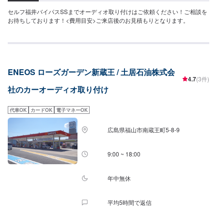
セルフ福井バイパスSSまでオーディオ取り付けはご依頼ください！ご相談を
お待ちしております！<費用目安>ご来店後のお見積もりとなります。
ENEOS ローズガーデン新蔵王 / 土居石油株式会
4.7
(3件)
社のカーオーディオ取り付け
代車OK
カードOK
電子マネーOK
広島県福山市南蔵王町5-8-9
9:00 ~ 18:00
年中無休
平均5時間で返信