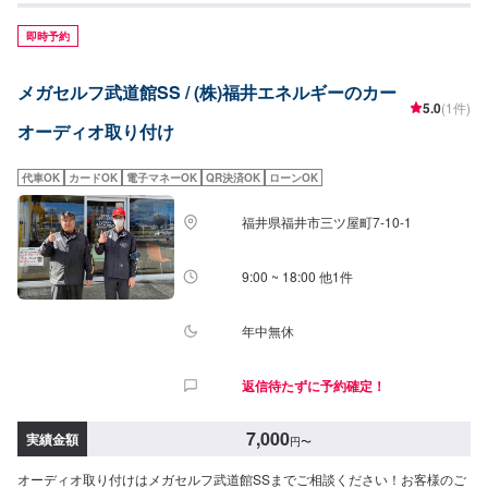
即時予約
メガセルフ武道館SS / (株)福井エネルギーのカー
5.0
(1件)
オーディオ取り付け
代車OK
カードOK
電子マネーOK
QR決済OK
ローンOK
福井県福井市三ツ屋町7-10-1
9:00 ~ 18:00 他1件
年中無休
返信待たずに予約確定！
7,000
実績金額
円
〜
オーディオ取り付けはメガセルフ武道館SSまでご相談ください！お客様のご