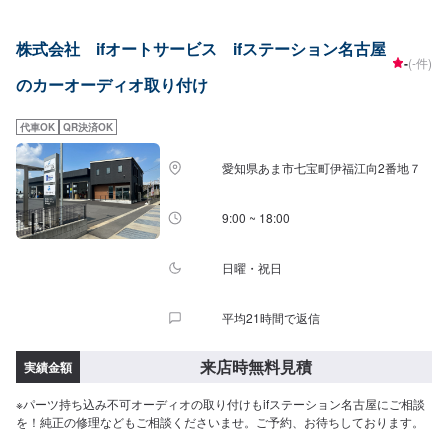
株式会社 ifオートサービス ifステーション名古屋
-
(-件)
のカーオーディオ取り付け
代車OK
QR決済OK
愛知県あま市七宝町伊福江向2番地７
9:00 ~ 18:00
日曜・祝日
平均21時間で返信
来店時無料見積
実績金額
※パーツ持ち込み不可オーディオの取り付けもifステーション名古屋にご相談
を！純正の修理などもご相談くださいませ。ご予約、お待ちしております。