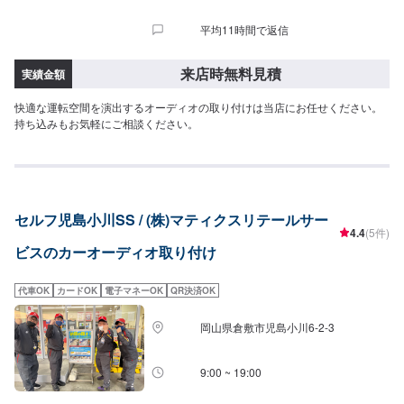
平均11時間で返信
来店時無料見積
実績金額
快適な運転空間を演出するオーディオの取り付けは当店にお任せください。
持ち込みもお気軽にご相談ください。
セルフ児島小川SS / (株)マティクスリテールサー
4.4
(5件)
ビスのカーオーディオ取り付け
代車OK
カードOK
電子マネーOK
QR決済OK
岡山県倉敷市児島小川6-2-3
9:00 ~ 19:00