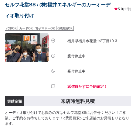
セルフ花堂SS / (株)福井エネルギーのカーオーデ
5.0
(1件)
ィオ取り付け
代車OK
カードOK
電子マネーOK
QR決済OK
福井県福井市花堂中2丁目19-3
受付停止中
受付停止中
返信待たずに予約確定！
来店時無料見積
実績金額
オーディオ取り付けでお悩みの方はセルフ花堂SSにお任せください！ご相
談、ご予約をお待ちしております！<費用目安>ご来店後のお見積もりとなり
ます。