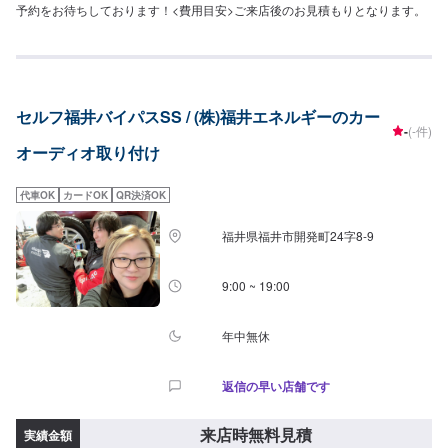
予約をお待ちしております！<費用目安>ご来店後のお見積もりとなります。
セルフ福井バイパスSS / (株)福井エネルギーのカー
-
(-件)
オーディオ取り付け
代車OK
カードOK
QR決済OK
福井県福井市開発町24字8-9
9:00 ~ 19:00
年中無休
返信の早い店舗です
来店時無料見積
実績金額