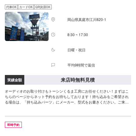
代車OK
カードOK
QR決済OK
岡山県真庭市江川820-1
8:30 ~ 17:30
日曜・祝日
平均9時間で返信
来店時無料見積
実績金額
オーディオのお取り付けもトーシンくるま工房にお任せください！まずはこ
ちらのページからネット予約をお待ちしております！持ち込みをご希望され
る場合は、「持ち込みパーツ」にメーカー、型式をお書きください。ご来店
後に本見積りをさせていただきます。
即時予約