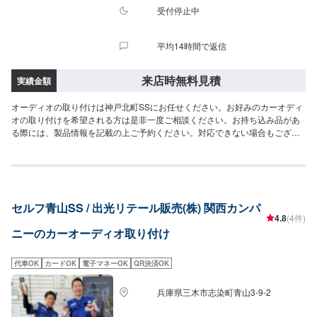
受付停止中
平均14時間で返信
来店時無料見積
実績金額
オーディオの取り付けは神戸北町SSにお任せください。お好みのカーオディ
オの取り付けを希望される方は是非一度ご相談ください。お持ち込み品があ
る際には、製品情報を記載の上ご予約ください。対応できない場合もござい
ますので、あらかじめご了承くださいませ。
セルフ青山SS / 出光リテール販売(株) 関西カンパ
4.8
(4件)
ニーのカーオーディオ取り付け
代車OK
カードOK
電子マネーOK
QR決済OK
兵庫県三木市志染町青山3-9-2