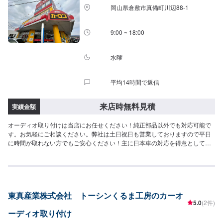
岡山県倉敷市真備町川辺88-1
9:00 ~ 18:00
水曜
平均14時間で返信
来店時無料見積
実績金額
オーディオ取り付けは当店にお任せください！純正部品以外でも対応可能で
す。お気軽にご相談ください。弊社は土日祝日も営業しておりますので平日
に時間が取れない方でもご安心ください！主に日本車の対応を得意としてお
ります。トラック、外国車対応は出来かねますのでご了承ください。保険事
故修理、鈑金塗装、車検、一般整備の作業を特に得意としていますのでお困
りの方は弊社にお任せください！代車(軽自動車)や自社レンタカーもございま
すのでお気軽にご相談ください。
東真産業株式会社 トーシンくるま工房のカーオ
5.0
(2件)
ーディオ取り付け