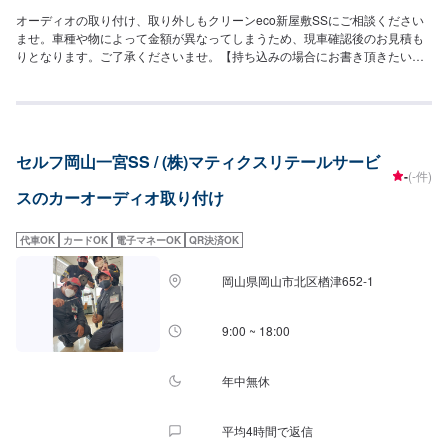
オーディオの取り付け、取り外しもクリーンeco新屋敷SSにご相談ください
ませ。車種や物によって金額が異なってしまうため、現車確認後のお見積も
りとなります。ご了承くださいませ。【持ち込みの場合にお書き頂きたいこ
と】-メーカー-型式・商品名【取り外しもご相談ください】取り外し希望の場
合もクリーンeco新屋敷SSにご相談くださいませ。こちらも現車を確認後に
お見積もりをいたします。
セルフ岡山一宮SS / (株)マティクスリテールサービ
-
(-件)
スのカーオーディオ取り付け
代車OK
カードOK
電子マネーOK
QR決済OK
岡山県岡山市北区楢津652-1
9:00 ~ 18:00
年中無休
平均4時間で返信