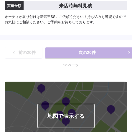
来店時無料見積
実績金額
オーディオ取り付けは新蔵王SSにご依頼ください！持ち込みも可能ですので
お気軽にご相談ください。ご予約をお待ちしております。
前の
20
件
次の
20
件
1
/
1
ページ
地図で表示する