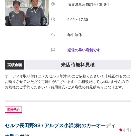
滋賀県草津市駒井沢町6-1
9:00 ~ 17:30
年中無休
返信の早い店舗です
来店時無料見積
実績金額
オーディオ取り付けはメガセルフ草津SSにご依頼ください！非純正のものは
お断りさせていただく可能性がございます。ご相談だけでも構いませんので
お気軽にご予約ください！<費用目安>ご来店後のお見積もりとなります。
即時予約
セルフ長田野SS / アルプス小浜(株)のカーオーディ
-
(-件)