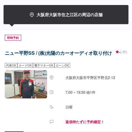
大阪府大阪市住之江区の周辺の店舗
即時予約
-
(-件)
ニュー平野SS / (株)光陽のカーオーディオ取り付け
代車OK
カードOK
電子マネーOK
ローンOK
大阪府大阪市平野区平野北2-12
7:00 ~ 19:30 他1件
日曜
返信待たずに予約確定！