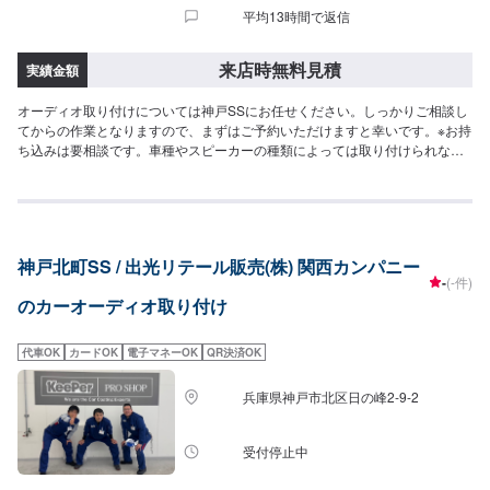
平均13時間で返信
来店時無料見積
実績金額
オーディオ取り付けについては神戸SSにお任せください。しっかりご相談し
てからの作業となりますので、まずはご予約いただけますと幸いです。※お持
ち込みは要相談です。車種やスピーカーの種類によっては取り付けられない
場合もございます。
神戸北町SS / 出光リテール販売(株) 関西カンパニー
-
(-件)
のカーオーディオ取り付け
代車OK
カードOK
電子マネーOK
QR決済OK
兵庫県神戸市北区日の峰2-9-2
受付停止中