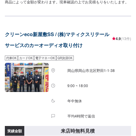
商品によって金額が変わります。現車確認の上でお見積もりをいたします。
クリーンeco新屋敷SS / (株)マティクスリテール
4.9
(13件)
サービスのカーオーディオ取り付け
代車OK
カードOK
電子マネーOK
QR決済OK
岡山県岡山市北区野田1-1-38
9:00 ~ 18:00
年中無休
平均4時間で返信
来店時無料見積
実績金額