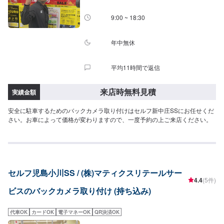
9:00 ~ 18:30
年中無休
平均11時間で返信
来店時無料見積
実績金額
安全に駐車するためのバックカメラ取り付けはセルフ新中庄SSにお任せくだ
さい。お車によって価格が変わりますので、一度予約の上ご来店ください。
セルフ児島小川SS / (株)マティクスリテールサー
4.4
(5件)
ビスのバックカメラ取り付け (持ち込み)
代車OK
カードOK
電子マネーOK
QR決済OK