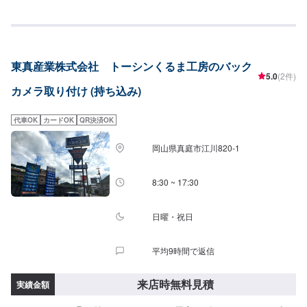
ください！主に日本車の対応を得意としております。トラック、外国車対応
は出来かねますのでご了承ください。保険事故修理、鈑金塗装、車検、一般
整備の作業を特に得意としていますのでお困りの方は弊社にお任せくださ
い！代車(軽自動車)や自社レンタカーもございますのでお気軽にご相談くださ
い。
東真産業株式会社 トーシンくるま工房のバック
5.0
(2件)
カメラ取り付け (持ち込み)
代車OK
カードOK
QR決済OK
岡山県真庭市江川820-1
8:30 ~ 17:30
日曜・祝日
平均9時間で返信
来店時無料見積
実績金額