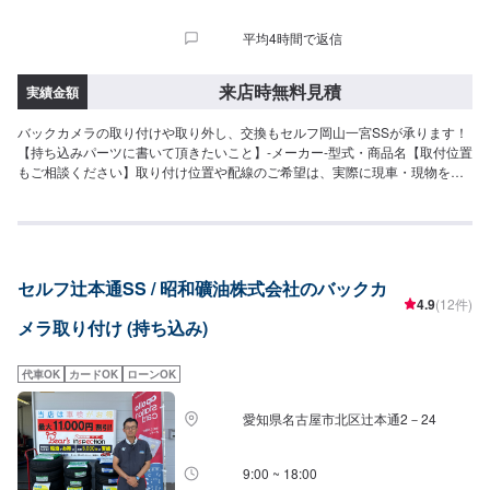
平均4時間で返信
来店時無料見積
実績金額
バックカメラの取り付けや取り外し、交換もセルフ岡山一宮SSが承ります！
【持ち込みパーツに書いて頂きたいこと】-メーカー-型式・商品名【取付位置
もご相談ください】取り付け位置や配線のご希望は、実際に現車・現物を見
ながらお伝えくださいませ。ぜひご予約の上ご来店ください。【取り外しも
ご相談ください】取り付けと同様に、お車や取り付け状況を見てからお見積
もりとなります。
セルフ辻本通SS / 昭和礦油株式会社のバックカ
4.9
(12件)
メラ取り付け (持ち込み)
代車OK
カードOK
ローンOK
愛知県名古屋市北区辻本通2－24
9:00 ~ 18:00