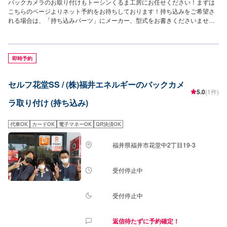
バックカメラのお取り付けもトーシンくるま工房にお任せください！まずは
こちらのページよりネット予約をお待ちしております！持ち込みをご希望さ
れる場合は、「持ち込みパーツ」にメーカー、型式をお書きくださいませ。
ご来店後に現物を確認させていただいた上で、本見積りとさせていただきま
す。
即時予約
セルフ花堂SS / (株)福井エネルギーのバックカメ
5.0
(1件)
ラ取り付け (持ち込み)
代車OK
カードOK
電子マネーOK
QR決済OK
福井県福井市花堂中2丁目19-3
受付停止中
受付停止中
返信待たずに予約確定！