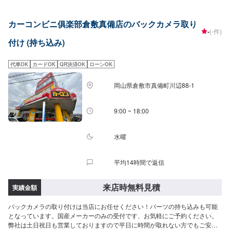
カーコンビニ俱楽部倉敷真備店のバックカメラ取り
-
(-件)
付け (持ち込み)
代車OK
カードOK
QR決済OK
ローンOK
岡山県倉敷市真備町川辺88-1
9:00 ~ 18:00
水曜
平均14時間で返信
来店時無料見積
実績金額
バックカメラの取り付けは当店にお任せください！パーツの持ち込みも可能
となっています。国産メーカーのみの受付です、お気軽にご予約ください。
弊社は土日祝日も営業しておりますので平日に時間が取れない方でもご安心