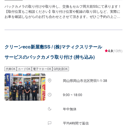
バックカメラの取り付けや取り外し、交換もセルフ岡大前SSにて承ります！
【取付位置もご相談ください】取り付け位置や配線の取り回しなど、実際に
お車を確認しながらのお打ち合わせとさせて頂きます。ぜひご予約の上ご来
店ください。【取り外しもご相談ください】取り付けと同様に、お車や取り
付け状況を見てから見積もりを取らせて頂きます。
クリーンeco新屋敷SS / (株)マティクスリテール
4.9
(13件)
サービスのバックカメラ取り付け (持ち込み)
代車OK
カードOK
電子マネーOK
QR決済OK
岡山県岡山市北区野田1-1-38
9:00 ~ 18:00
年中無休
平均4時間で返信