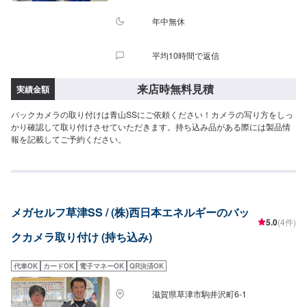
年中無休
平均10時間で返信
来店時無料見積
実績金額
バックカメラの取り付けは青山SSにご依頼ください！カメラの写り方をしっ
かり確認して取り付けさせていただきます。持ち込み品がある際には製品情
報を記載してご予約ください。
メガセルフ草津SS / (株)西日本エネルギーのバッ
5.0
(4件)
クカメラ取り付け (持ち込み)
代車OK
カードOK
電子マネーOK
QR決済OK
滋賀県草津市駒井沢町6-1