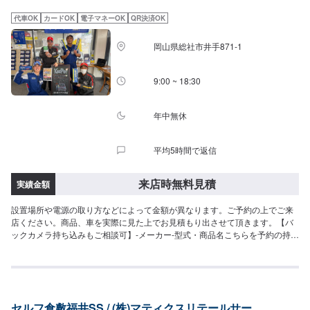
代車OK
カードOK
電子マネーOK
QR決済OK
岡山県総社市井手871-1
9:00 ~ 18:30
年中無休
平均5時間で返信
来店時無料見積
実績金額
設置場所や電源の取り方などによって金額が異なります。ご予約の上でご来
店ください。商品、車を実際に見た上でお見積もり出させて頂きます。【バ
ックカメラ持ち込みもご相談可】-メーカー-型式・商品名こちらを予約の持ち
込みパーツ欄にお書きください。【取付位置もご相談ください】取り付け位
置や配線の希望など、お車を拝見しながらご相談可能です。ナビとの連動な
どもご相談くださいませ。【取り外しもご相談ください】バックカメラの取
り外し希望の際もセルフ総社SSにご相談くださいませ。
セルフ倉敷福井SS / (株)マティクスリテールサー