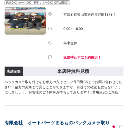
代車OK
カードOK
電子マネーOK
QR決済OK
京都府福知山市東佳屋野町1878-1
9:00 ~ 18:00
年中無休
返信待たずに予約確定！
来店時無料見積
実績金額
バックカメラ取り付けをお考えの方はセルフ長田野SSまでお問い合わせくだ
さい！後方の死角まで見ることができますが、目視での確認も怠らないよう
にしましょう。お客様のご予約をお待ちしております！<費用目安>ご来店後
のお見積もりとなります。
有限会社 オートパーツまるものバックカメラ取り
-
(-件)