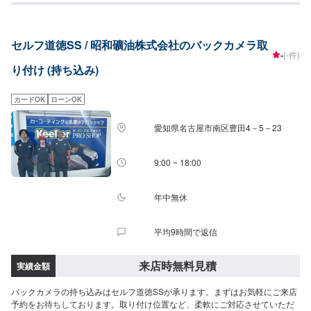
セルフ道徳SS / 昭和礦油株式会社のバックカメラ取
-
(-件)
り付け (持ち込み)
カードOK
ローンOK
愛知県名古屋市南区豊田4－5－23
9:00 ~ 18:00
年中無休
平均9時間で返信
来店時無料見積
実績金額
バックカメラの持ち込みはセルフ道徳SSが承ります。まずはお気軽にご来店
予約をお待ちしております。取り付け位置など、柔軟にご対応させていただ