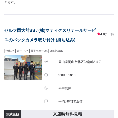
きます。
セルフ岡大前SS / (株)マティクスリテールサービ
4.8
(18件)
スのバックカメラ取り付け (持ち込み)
代車OK
カードOK
電子マネーOK
QR決済OK
岡山県岡山市北区学南町2-4-7
9:00 ~ 18:00
年中無休
平均5時間で返信
来店時無料見積
実績金額