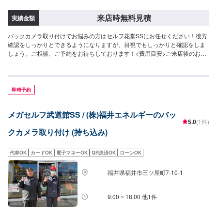
来店時無料見積
実績金額
バックカメラ取り付けでお悩みの方はセルフ花堂SSにお任せください！後方
確認をしっかりとできるようになりますが、目視でもしっかりと確認をしま
しょう。ご相談、ご予約をお待ちしております！<費用目安>ご来店後のお見
積もりとなります。
即時予約
メガセルフ武道館SS / (株)福井エネルギーのバッ
5.0
(1件)
クカメラ取り付け (持ち込み)
代車OK
カードOK
電子マネーOK
QR決済OK
ローンOK
福井県福井市三ツ屋町7-10-1
9:00 ~ 18:00 他1件