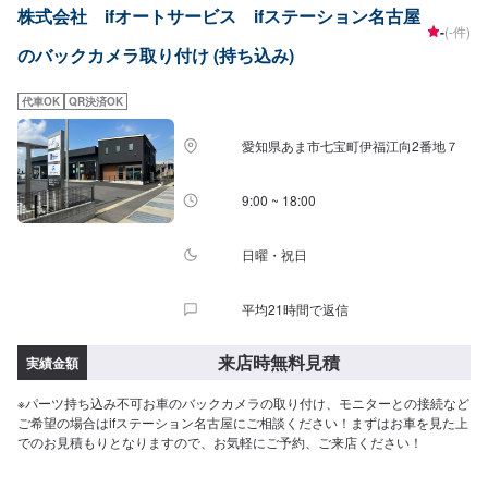
株式会社 ifオートサービス ifステーション名古屋
-
(-件)
のバックカメラ取り付け (持ち込み)
代車OK
QR決済OK
愛知県あま市七宝町伊福江向2番地７
9:00 ~ 18:00
日曜・祝日
平均21時間で返信
来店時無料見積
実績金額
※パーツ持ち込み不可お車のバックカメラの取り付け、モニターとの接続など
ご希望の場合はifステーション名古屋にご相談ください！まずはお車を見た上
でのお見積もりとなりますので、お気軽にご予約、ご来店ください！