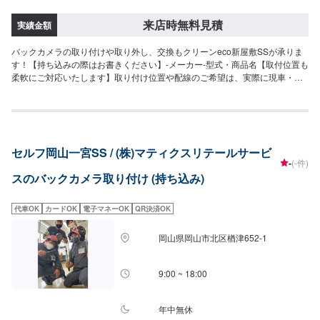
来店時無料見積
実績金額
バックカメラの取り付けや取り外し、交換もクリーンeco新屋敷SSが承りま
す！【持ち込みの際はお書きください】-メーカー-型式・商品名【取付位置も
柔軟にご対応いたします】取り付け位置や配線のご希望は、実際に現車・現
物を見ながらご相談させて頂きます。ぜひご予約・ご来店をお待ちしており
ます。【取り外しもご相談ください】取り付けと同様に、お車や取り付け状
況を見てからお見積もりとなります。
セルフ岡山一宮SS / (株)マティクスリテールサービ
-
(-件)
スのバックカメラ取り付け (持ち込み)
代車OK
カードOK
電子マネーOK
QR決済OK
岡山県岡山市北区楢津652-1
9:00 ~ 18:00
年中無休