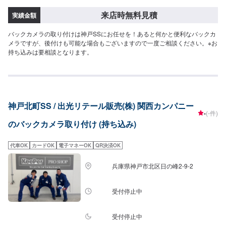
来店時無料見積
実績金額
バックカメラの取り付けは神戸SSにお任せを！あると何かと便利なバックカ
メラですが、後付けも可能な場合もございますので一度ご相談ください。※お
持ち込みは要相談となります。
神戸北町SS / 出光リテール販売(株) 関西カンパニー
-
(-件)
のバックカメラ取り付け (持ち込み)
代車OK
カードOK
電子マネーOK
QR決済OK
兵庫県神戸市北区日の峰2-9-2
受付停止中
受付停止中