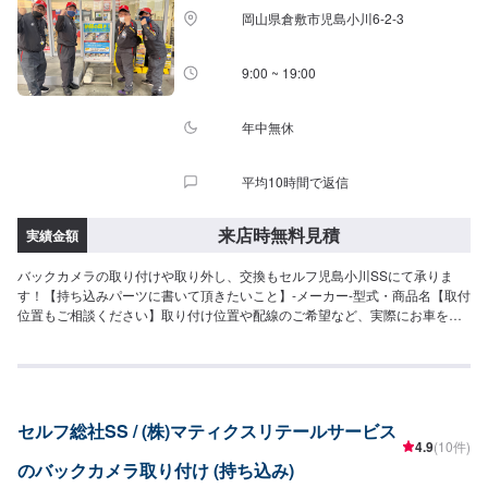
岡山県倉敷市児島小川6-2-3
9:00 ~ 19:00
年中無休
平均10時間で返信
来店時無料見積
実績金額
バックカメラの取り付けや取り外し、交換もセルフ児島小川SSにて承りま
す！【持ち込みパーツに書いて頂きたいこと】-メーカー-型式・商品名【取付
位置もご相談ください】取り付け位置や配線のご希望など、実際にお車を確
認しながらのお打ち合わせとさせて頂きます。ぜひご予約の上ご来店くださ
い。【取り外しもご相談ください】取り付けと同様に、お車や取り付け状況
を見てからお見積もりをさせて頂きます。
セルフ総社SS / (株)マティクスリテールサービス
4.9
(10件)
のバックカメラ取り付け (持ち込み)