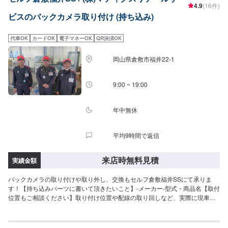
4.9
(16件)
ビスのバックカメラ取り付け (持ち込み)
代車OK
カードOK
電子マネーOK
QR決済OK
岡山県倉敷市福井22-1
9:00 ~ 19:00
年中無休
平均9時間で返信
来店時無料見積
実績金額
バックカメラの取り付けや取り外し、交換もセルフ倉敷福井SSにて承りま
す！【持ち込みパーツに書いて頂きたいこと】-メーカー-型式・商品名【取付
位置もご相談ください】取り付け位置や配線の取り回しなど、実際に現車・
パーツを確認しながらのお打ち合わせとさせて頂きます。ぜひご予約の上ご
来店ください。【取り外しもご相談ください】取り付けと同様、お車や取り
付け状況を確認してから見積もりを取らせて頂きます。