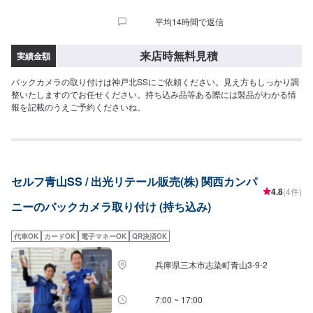
平均14時間で返信
来店時無料見積
実績金額
バックカメラの取り付けは神戸北SSにご依頼ください。見え方もしっかり調
整いたしますのでお任せください。持ち込み品等ある際には製品がわかる情
報を記載のうえご予約くださいね。
セルフ青山SS / 出光リテール販売(株) 関西カンパ
4.8
(4件)
ニーのバックカメラ取り付け (持ち込み)
代車OK
カードOK
電子マネーOK
QR決済OK
兵庫県三木市志染町青山3-9-2
7:00 ~ 17:00