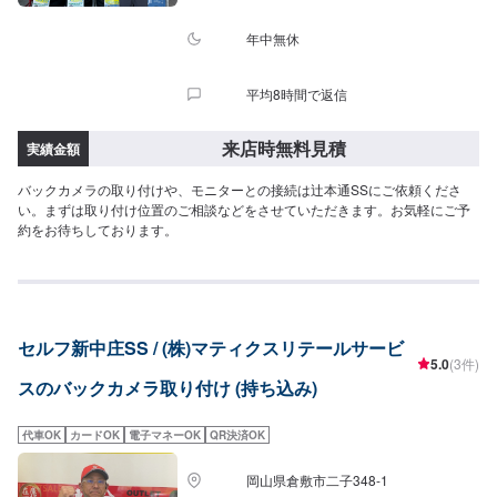
年中無休
平均8時間で返信
来店時無料見積
実績金額
バックカメラの取り付けや、モニターとの接続は辻本通SSにご依頼くださ
い。まずは取り付け位置のご相談などをさせていただきます。お気軽にご予
約をお待ちしております。
セルフ新中庄SS / (株)マティクスリテールサービ
5.0
(3件)
スのバックカメラ取り付け (持ち込み)
代車OK
カードOK
電子マネーOK
QR決済OK
岡山県倉敷市二子348-1