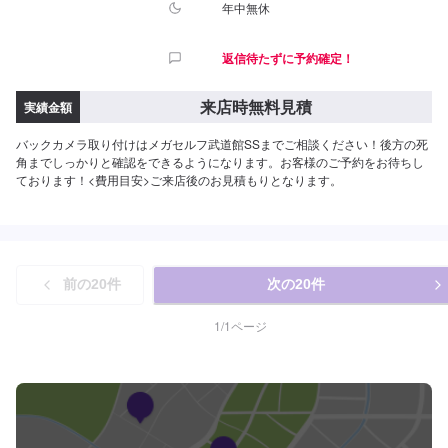
年中無休
返信待たずに予約確定！
来店時無料見積
実績金額
バックカメラ取り付けはメガセルフ武道館SSまでご相談ください！後方の死
角までしっかりと確認をできるようになります。お客様のご予約をお待ちし
ております！<費用目安>ご来店後のお見積もりとなります。
前の
20
件
次の
20
件
1
/
1
ページ