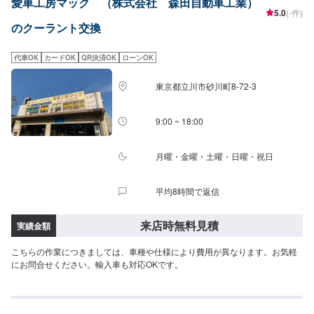
愛車工房マック （株式会社 森田自動車工業）
5.0
(-件)
のクーラント交換
代車OK
カードOK
QR決済OK
ローンOK
東京都立川市砂川町8-72-3
9:00 ~ 18:00
月曜・金曜・土曜・日曜・祝日
平均8時間で返信
来店時無料見積
実績金額
こちらの作業につきましては、車種や仕様により費用が異なります。お気軽
にお問合せください。輸入車も対応OKです。