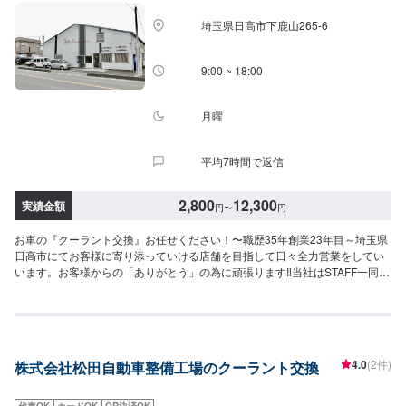
埼玉県日高市下鹿山265-6
9:00 ~ 18:00
月曜
平均7時間で返信
2,800
12,300
実績金額
円
〜
円
お車の『クーラント交換』お任せください！〜職歴35年創業23年目～埼玉県
日高市にてお客様に寄り添っていける店舗を目指して日々全力営業をしてい
います。お客様からの「ありがとう」の為に頑張ります‼当社はSTAFF一同、
お客様の大切なお車のカーコンサルタントとしてお客様にとって一番良い方
法をご提案・ご説明させて頂きます。部品の持ち込みも可能です。ご希望の
お客様は車種情報・車検証・パーツの詳細をオファー送信時にお送りくださ
い。【1】オファーにてお問い合わせ【2】ご入庫・お見積り【3】お見積り
にご納得いただければ作業開始【4】仕上がり次第納車<代車について>自費
4.0
(2件)
株式会社松田自動車整備工場のクーラント交換
修理、整備に限り代車の貸し出しを無料で行っております。有償でのレンタ
ル貸出も行っております。お気軽にご相談下さい。※代車の燃料代はお客様に
ご負担いただいております。<定休日・営業時間>定休日：月曜日営業時間：