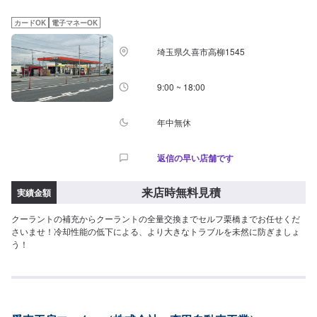
カードOK
電子マネーOK
埼玉県久喜市高柳1545
9:00 ~ 18:00
年中無休
返信の早い店舗です
来店時無料見積
実績金額
クーラントの補充からクーラントの全量交換までセルフ栗橋までお任せくだ
さいませ！冷却性能の低下による、より大きなトラブルを未然に防ぎましょ
う！