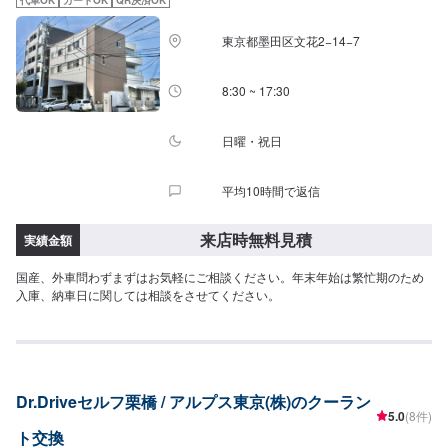
代車OK
カードOK
QR決済OK
9:00~18:00
東京都墨田区文花2−14−7
8:30 ~ 17:30
日曜・祝日
平均10時間で返信
来店時無料見積
実績金額
国産、外車問わずまずはお気軽にご相談ください。年末年始は繁忙期のため
入庫、納車日に関しては相談をさせてください。
Dr.Driveセルフ栗橋 / アルプス東京(株)のクーラン
5.0
(8件)
ト交換