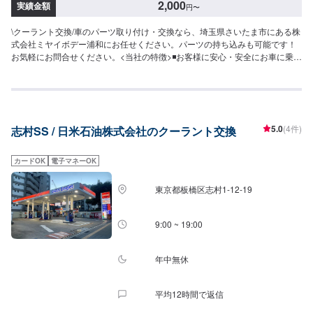
2,000
実績金額
円
〜
\クーラント交換/車のパーツ取り付け・交換なら、埼玉県さいたま市にある株
式会社ミヤイボデー浦和にお任せください。パーツの持ち込みも可能です！
お気軽にお問合せください。<当社の特徴>◾お客様に安心・安全にお車に乗っ
ていただけるよう、しっかりとお車を点検し、内容についてお客様に説明を
して提案させていただきます。◾不安な点や、疑問に思うことなどは実務経験
の長いスタッフが丁寧にわかりやすく説明いたしますので、その都度おっし
ゃっていただければ幸いです。◾お客様一人一人に合わせた丁寧なご提案でお
客様とお車の関係をより良好にさせていただきます。【作業の流れ】【1】お
5.0
(4件)
志村SS / 日米石油株式会社のクーラント交換
問い合わせ【2】車の確認・お見積もりの作成【3】車のお預かり【4】修理
開始【5】修理終了・お支払い【6】アフターサポート【代車について】作業
中にお車が必要なお客様には、代車をお出しすることもできますので事前に
カードOK
電子マネーOK
ご相談ください。代車は、ご希望の車種がお選びいただけ、ほぼすべてに
ETC、ナビが付いております。※代車の燃料代はお客様にご負担いただいてお
東京都板橋区志村1-12-19
ります。【定休日・営業時間】定休日：不定休日曜日はお問い合わせくださ
い。営業時間：9:00~18:00
9:00 ~ 19:00
年中無休
平均12時間で返信