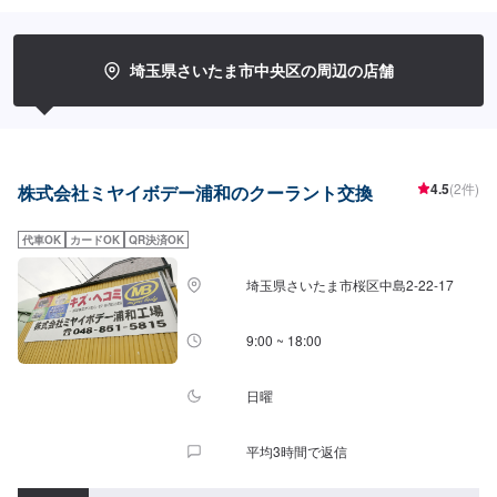
歓迎でございます！軽自動車からトラックまで、幅広い車種に対応しており
ます。お見積もりだけでも大歓迎ですので、まずはメンテモからご予約くだ
さいませ！<<整備士が多数在籍で安心の工場>>2級整備士、車体整備士が多
数在籍しております。お車の修理・整備の際も安心してご依頼くださいま
埼玉県さいたま市中央区の周辺の店舗
せ。<<無料の代車のご用意ございます>>ダイハツミライースなどの代車をご
用意しております。整備中に車が必要な場合にもご安心ください。
4.5
(2件)
株式会社ミヤイボデー浦和のクーラント交換
代車OK
カードOK
QR決済OK
埼玉県さいたま市桜区中島2-22-17
9:00 ~ 18:00
日曜
平均3時間で返信