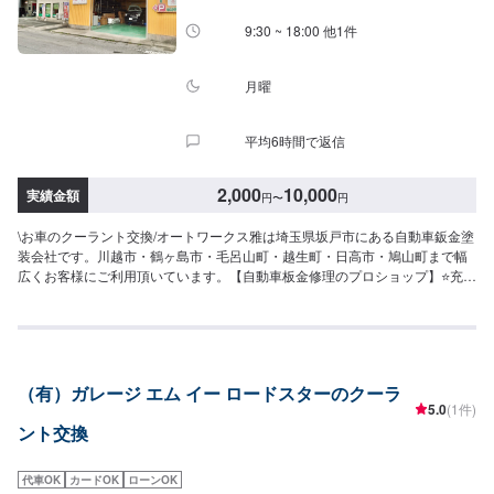
9:30 ~ 18:00 他1件
月曜
平均6時間で返信
2,000
10,000
実績金額
円
〜
円
\お車のクーラント交換/オートワークス雅は埼玉県坂戸市にある自動車鈑金塗
装会社です。川越市・鶴ヶ島市・毛呂山町・越生町・日高市・鳩山町まで幅
広くお客様にご利用頂いています。【自動車板金修理のプロショップ】⭐️充実
した設備⭐️様々なお客様のご要望に応じた修理⭐️安心と信頼を売る地域に密着
したサービス⭐️親切・丁寧をモットーに心がけ日々対応いたしております。保
険適用の修理ももちろん承ります。お気軽にご相談ください。【代車につい
て】🚙代車の無料貸し出しを行なっております。ご希望の方はお気軽にお問
合せください。※燃料代はお客様負担となります。【営業時間・定休日】⏰営
（有）ガレージ エム イー ロードスターのクーラ
業時間：9時30分〜18時🗓定休日：月曜・祝日
5.0
(1件)
ント交換
代車OK
カードOK
ローンOK