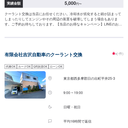
5,000
実績金額
円
〜
クーラント交換は当店にお任せください。冷却水が劣化すると錆が詰まって
しまったりしてエンジンやその周辺の装置を破壊してしまう場合もありま
す。ご予約お待ちしております。【当店のお得なキャンペーン】LINEのお友
達追加でガソリン割引を行なっております。詳細はスタッフにお問い合わせ
くださいませ！
-
(-件)
有限会社吉沢自動車のクーラント交換
代車OK
カードOK
QR決済OK
ローンOK
東京都西多摩郡日の出町平井25-3
9:00 ~ 19:00
日曜・祝日
平均16時間で返信