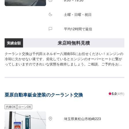
土曜・日曜・祝日
平均12時間で返信
来店時無料見積
実績金額
クーラント交換は千代田エネルギー八潮南SSにお任せください！エンジンの
冷却に欠かせない液です、劣化しているとエンジンのオーバーヒートに繋が
ってしまいますのできれいな状態を維持しましょう。ご相談、ご予約をお待
ちしております！<費用について>ご来店後のお見積もりとなります。
5.0
(4件)
栗原自動車鈑金塗装のクーラント交換
代車OK
ローンOK
埼玉県東松山市柏崎223