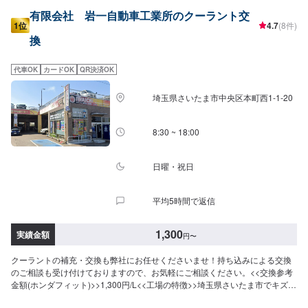
有限会社 岩一自動車工業所のクーラント交
1位
4.7
(8件)
換
代車OK
カードOK
QR決済OK
埼玉県さいたま市中央区本町西1-1-20
8:30 ~ 18:00
日曜・祝日
平均5時間で返信
1,300
実績金額
円
〜
クーラントの補充・交換も弊社にお任せくださいませ！持ち込みによる交換
のご相談も受け付けておりますので、お気軽にご相談ください。<<交換参考
金額(ホンダフィット)>>1,300円/L<<工場の特徴>>埼玉県さいたま市でキズ・
凹みの修理や車検なら当社にお任せお任せください。パーツの持ち込みも大