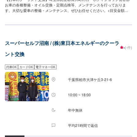
お車の各種整備・オイル交換・定期点検等、メンテナンスを行っておりま
す。大切な愛車の整備・メンテナンス、ぜひお任せください。<目安金額
>4,000円~比企郡滑川町で年間修理台数500台の実績があります！車の板金・
車検・販売のトータルサポート工場です。国産車全メーカーの修理に対応し
ておりますので「他のお店では断られてしまった…」という方はお気軽にご
相談ください！各保険会社の指定修理工場にもなっているので保険修理のご
相談もお待ちしております。カーリースも行っておりますので気になる方は
スーパーセルフ沼南 / (株)東日本エネルギーのクーラ
お声がけください。
-
(-件)
ント交換
代車OK
カードOK
電子マネーOK
千葉県柏市大津ケ丘3-21-6
10:00 ~ 18:00
年中無休
平均21時間で返信