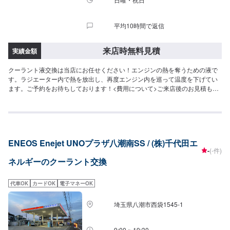
平均10時間で返信
来店時無料見積
実績金額
クーラント液交換は当店にお任せください！エンジンの熱を奪うための液で
す。ラジエーター内で熱を放出し、再度エンジン内を巡って温度を下げてい
ます。ご予約をお待ちしております！<費用について>ご来店後のお見積もり
となります。
ENEOS Enejet UNOプラザ八潮南SS / (株)千代田エ
-
(-件)
ネルギーのクーラント交換
代車OK
カードOK
電子マネーOK
埼玉県八潮市西袋1545-1
9:00 ~ 19:30