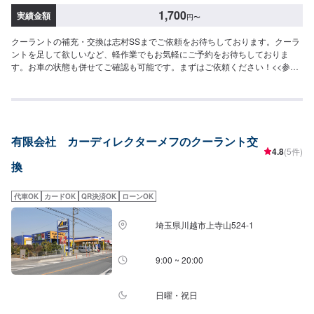
1,700
実績金額
円
〜
クーラントの補充・交換は志村SSまでご依頼をお待ちしております。クーラ
ントを足して欲しいなど、軽作業でもお気軽にご予約をお待ちしておりま
す。お車の状態も併せてご確認も可能です。まずはご依頼ください！<<参考
価格>>1,700円/L
有限会社 カーディレクターメフのクーラント交
4.8
(5件)
換
代車OK
カードOK
QR決済OK
ローンOK
埼玉県川越市上寺山524-1
9:00 ~ 20:00
日曜・祝日