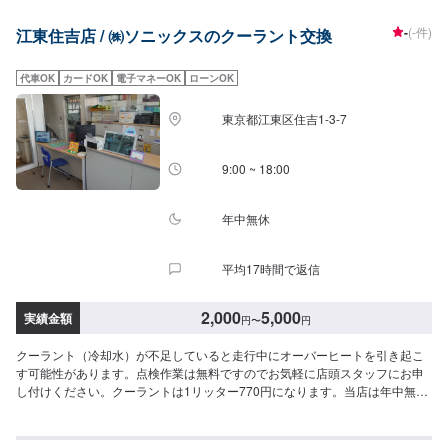
-
(-件)
江東住吉店 / ㈱ソニックスのクーラント交換
代車OK
カードOK
電子マネーOK
ローンOK
東京都江東区住吉1-3-7
9:00 ~ 18:00
年中無休
平均17時間で返信
2,000
5,000
実績金額
円
〜
円
クーラント（冷却水）が不足していると走行中にオーバーヒートを引き起こ
す可能性があります。点検作業は無料ですのでお気軽に店頭スタッフにお申
し付けください。クーラントは1リッター770円になります。当店は年中無
休、朝は7時から夜は20時まで営業しております。ガソリンエネルギーの供
給協力はもちろん、併せてレンタカー業務も行っていいます。特にオイル交
換、バッテリー交換のスピード作業、コーティングに力をいれてます！熟練