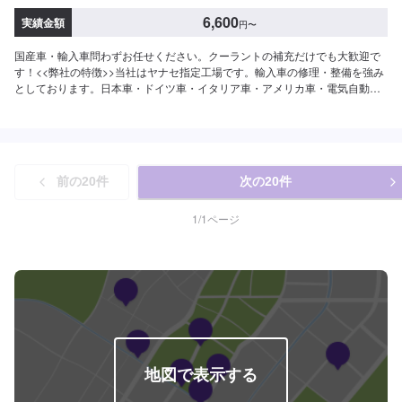
6,600
実績金額
円
〜
国産車・輸入車問わずお任せください。クーラントの補充だけでも大歓迎で
す！<<弊社の特徴>>当社はヤナセ指定工場です。輸入車の修理・整備を強み
としております。日本車・ドイツ車・イタリア車・アメリカ車・電気自動車
のことならお任せください！<<代車について>>工場の代車を26台ご用意して
おります。故障の際にも安心です。<<国家資格を持った整備士が多数在籍>>
二級整備士・三級整備士が多数在籍しております。愛車の不具合・気になる
ところはなんでもご相談ください！
前の
20
件
次の
20
件
1
/
1
ページ
地図で表示する