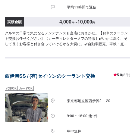
平均11時間で返信
4,000
10,000
実績金額
円
〜
円
クルマの日常で気になるメンテナンスも当店におまかせ。【お車のクーラン
ト交換お任せください】【カーディレクターメフの特徴】✔️いかに深く、そ
して長くお客様と付き合っていけるかを大切に。✔️自動車販売、車検・点検
などお客様のトータルカーライフをサポート。【パーツについて】パーツの
持ち込み・ご購入も可能です。ご希望のお客様は車種情報と、持ち込み・ご
購入希望の旨をオファー備考欄にご記載ください。【代車について】作業中
は代車の貸し出しが可能です。※燃料代はお客様負担となります【営業時間・
定休日】営業時間:9:00〜20:00定休日
5.0
(8件)
西伊興SS / (有)セイウンのクーラント交換
代車OK
カードOK
東京都足立区西伊興2-1-20
9:00 ~ 18:00 他1件
年中無休