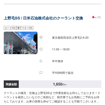
すぐ走らない…★タイヤの片減りが気になる…★他店で断られてしまった…
★保険を使えべきなのかわからない…などのご相談もお気軽にどうぞ！【定
休日・営業時間】定休日：第一日曜日、水曜日営業時間：9:00~17:30【1】
オファーにてお問い合わせ【2】お見積り【3】お見積りにご納得いただけれ
-
(-件)
上野毛SS / 日米石油株式会社のクーラント交換
ば作業開始【4】仕上がり次第納車-----納期について-----納期は通常2日～3日
程度で納車となります。車種や条件などにより、納期は前後する場合がござ
います。予めご了承ください。-----代車について-----無料の代車をご用意して
カードOK
電子マネーOK
います。お車の作業中は代車をご利用ください。※代車の燃料代はお客様にご
負担いただいております。※内容などにより貸し出し出来かねる場合もござい
東京都世田谷区上野毛2-6-20
ます。-----ご来店時の注意、受付方法-----入庫の際はお気をつけてお越しくだ
さい。駐車スペースは事務所前のお客様駐車スペースに駐車してください。
受付はスタッフへ「メンテモで予約しました」とお伝えください。ご案内い
11:00 ~ 18:00
たします。
年中無休
平均5時間で返信
1,650
実績金額
円
〜
クーラントの補充・交換は上野毛SSまで作業依頼をお待ちしております！ク
ーラントを補充したいなどのご依頼など、軽作業でもお気軽にご予約をお待
ちしております。お車の状態も併せてご確認することも可能でございます。