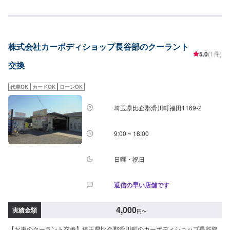
まずはご依頼ください！<<参考価格>>1,650円/L
株式会社カーボディショップ長谷部のクーラント
5.0
(1件)
交換
代車OK
カードOK
ローンOK
埼玉県比企郡滑川町福田1169-2
9:00 ~ 18:00
日曜・祝日
返信の早い店舗です
4,000
実績金額
円
〜
【お車のクーラント交換】埼玉県比企郡滑川町のカーボディショップ長谷部