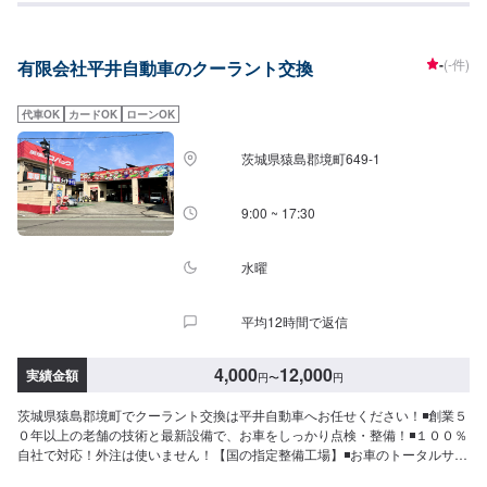
-
(-件)
有限会社平井自動車のクーラント交換
代車OK
カードOK
ローンOK
茨城県猿島郡境町649-1
9:00 ~ 17:30
水曜
平均12時間で返信
4,000
12,000
実績金額
円
〜
円
茨城県猿島郡境町でクーラント交換は平井自動車へお任せください！◾創業５
０年以上の老舗の技術と最新設備で、お車をしっかり点検・整備！◾１００％
自社で対応！外注は使いません！【国の指定整備工場】◾お車のトータルサポ
ート！どんなことでもご相談下さい！★ハンドルを少し曲げないと車がまっ