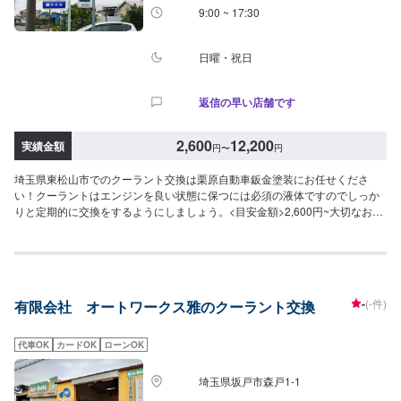
9:00 ~ 17:30
日曜・祝日
返信の早い店舗です
2,600
12,200
実績金額
円
〜
円
埼玉県東松山市でのクーラント交換は栗原自動車鈑金塗装にお任せくださ
い！クーラントはエンジンを良い状態に保つには必須の液体ですのでしっか
りと定期的に交換をするようにしましょう。<目安金額>2,600円~大切なお車
を栗原自動車さんへお任せしてよかったと思ってもらえるよう「親切・丁
寧・誠意」をモットーに日々対応させていただいております。専門の鈑金・
塗装では、高い技術で満足な仕上がりを常にご提供できるよう研鑽努力し、
安心運転のための整備・修理、車をもっと楽しむためのレストアやカスタム
などのサービスもご提供しております。保険代理店業務にも力を入れ、お客
-
(-件)
有限会社 オートワークス雅のクーラント交換
様のカーライフを幅広く支えてまいります。オイル交換や車検、タイヤ交換
などの基本的な車のメンテナンスも承っておりますのでお困りの際はお気軽
にご相談ください！
代車OK
カードOK
ローンOK
埼玉県坂戸市森戸1-1