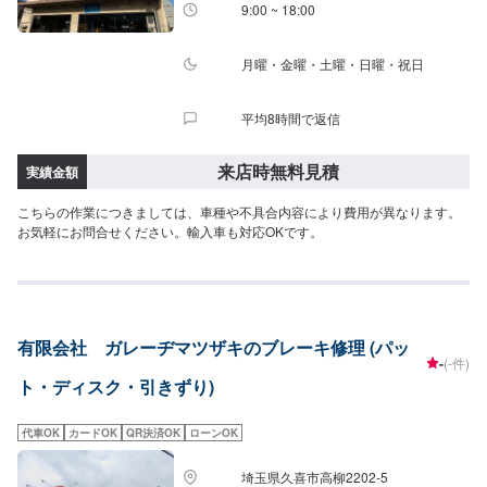
料代はお客様にご負担いただいております。<定休日・営業時間>定休日：月
9:00 ~ 18:00
曜日営業時間：9:00~18:00
月曜・金曜・土曜・日曜・祝日
平均8時間で返信
来店時無料見積
実績金額
こちらの作業につきましては、車種や不具合内容により費用が異なります。
お気軽にお問合せください。輸入車も対応OKです。
有限会社 ガレーヂマツザキのブレーキ修理 (パッ
-
(-件)
ト・ディスク・引きずり)
代車OK
カードOK
QR決済OK
ローンOK
埼玉県久喜市高柳2202-5