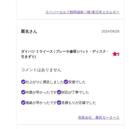
スーパーセルフ鶴岡城南 / (株)東日本エネルギー
匿名さん
2024/08/26
ダイハツ ミライース | ブレーキ修理 (パット・ディスク・
5
引きずり)
コメントはありません
仕上がりに満足しました
安価でした
作業が早かったです
対応が丁寧でした
連絡が早かったです
見積もりが正確でした
有限会社 桑田モータース