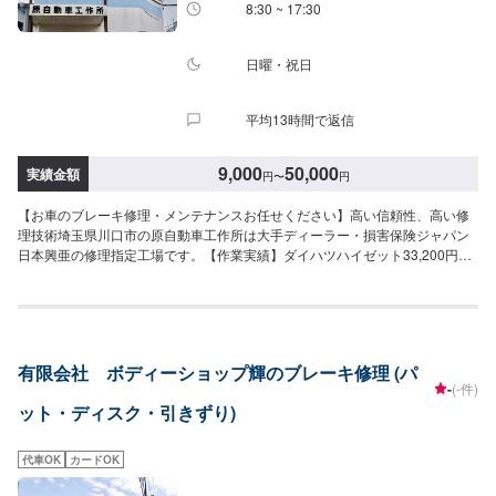
8:30 ~ 17:30
日曜・祝日
平均13時間で返信
9,000
50,000
実績金額
円
〜
円
【お車のブレーキ修理・メンテナンスお任せください】高い信頼性、高い修
理技術埼玉県川口市の原自動車工作所は大手ディーラー・損害保険ジャパン
日本興亜の修理指定工場です。【作業実績】ダイハツハイゼット33,200円ブ
レーキパッド交換ブレーキを踏むと”キィー”とか”ゴォー”といった音はしませ
んか？それはブレーキがなくなっているサインです。事故になる前に、当社
にブレーキパッド交換をお任せください！※料金など詳しくはお問合せくださ
い。※新品のパッドは10mm。【45年の実績】●1969年創業！●40年の経験で
積み上げたノウハウ●さまざまな鈑金・修理に対応可能【お客様を第一に考え
有限会社 ボディーショップ輝のブレーキ修理 (パ
たサービスでおもてなし！】●お見積り、代車、相談は無料！●修理内容とお
-
(-件)
見積りの確認後、ご依頼を受けてから作業開始●無料代車（無保険時）を24
ット・ディスク・引きずり)
台ご用意●ご納車前にしっかりと洗車・あんしん点検を行います【パーツ持ち
込み可能】持ち込みパーツの対応もいたします。※パーツの不備などにより、
取り付けができなかった場合でも、動作確認などで発生した工賃をご請求さ
代車OK
カードOK
せていただきますので、あらかじめご了承ください。【代車について】無料
代車（無保険時）を24台ご用意しております。燃料代はお客さま負担となり