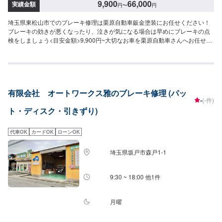
9,900
66,000
実績金額
円
〜
円
埼玉県東松山市でのブレーキ修理は栗原自動車鈑金塗装にお任せください！
ブレーキの効きが悪くなったり、泣きが気になる場合は早めにブレーキの点
検をしましょう<目安金額>9,900円~大切なお車を栗原自動車さんへお任せし
てよかったと思ってもらえるよう「親切・丁寧・誠意」をモットーに日々対
応させていただいております。専門の鈑金・塗装では、高い技術で満足な仕
上がりを常にご提供できるよう研鑽努力し、安心運転のための整備・修理、
車をもっと楽しむためのレストアやカスタムなどのサービスもご提供してお
ります。保険代理店業務にも力を入れ、お客様のカーライフを幅広く支えて
有限会社 オートワークス雅のブレーキ修理 (パッ
まいります。オイル交換や車検、タイヤ交換などの基本的な車のメンテナン
-
(-件)
スも承っておりますのでお困りの際はお気軽にご相談ください！
ト・ディスク・引きずり)
代車OK
カードOK
ローンOK
埼玉県坂戸市森戸1-1
9:30 ~ 18:00 他1件
月曜