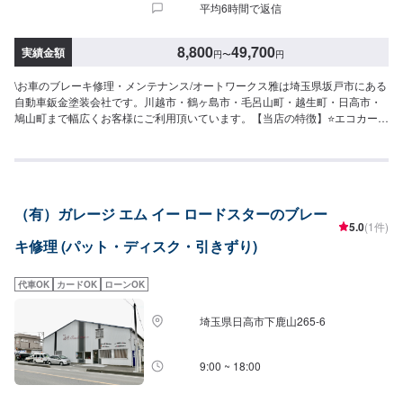
平均6時間で返信
8,800
49,700
実績金額
円
〜
円
\お車のブレーキ修理・メンテナンス/オートワークス雅は埼玉県坂戸市にある
自動車鈑金塗装会社です。川越市・鶴ヶ島市・毛呂山町・越生町・日高市・
鳩山町まで幅広くお客様にご利用頂いています。【当店の特徴】⭐️エコカー・
ハイブリットの対応店⭐️国の認可を受けた認証工場⭐️軽自動車から輸入車ま
で、どんなお車でも対応します！キズへこみから、自走不能な事故車・車
検・点検・ドレスアップ・保険・販売まで、お車のことなら何でも当社にお
任せください！【代車について】🚙代車の無料貸し出しを行なっておりま
す。ご希望の方はお気軽にお問合せください。※燃料代はお客様負担となりま
（有）ガレージ エム イー ロードスターのブレー
す。【注意点】⚠️パーツ持ち込み対応可能です。持ち込みご希望の方はオフ
5.0
(1件)
ァーにて、パーツの詳細や型番、お車の情報を必ずご入力ください。【営業
キ修理 (パット・ディスク・引きずり)
時間・定休日】⏰営業時間：9時30分〜18時🗓定休日：月曜・祝日
代車OK
カードOK
ローンOK
埼玉県日高市下鹿山265-6
9:00 ~ 18:00