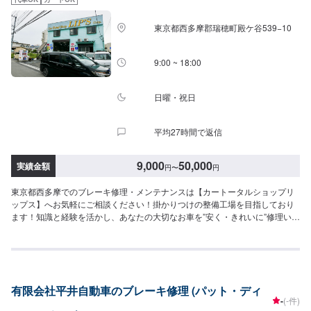
めた鈑金屋さん特殊整備工場(一種)取得だから確かな技術と豊富な知識で完全
サポート致します。<代車について>ガレーヂマツザキでは、鈑金・塗装・修
東京都西多摩郡瑞穂町殿ケ谷539−10
理等で愛車をお預かりしている間、代車をお貸し致します。台数も豊富な20
台ご用意しております。事前に予約が必要となる場合もございますので、ま
ずはお気軽にご相談ください。お客様ご自身が加入されている車両保険に代
9:00 ~ 18:00
車特約が付保されている場合、対物事故により相手側損害保険会社より代車
が提供される場合もございます。その場合は保険会社提供の代車を優先させ
ていただきます！※代車の燃料代はお客様にご負担いただいております。<定
日曜・祝日
休日・営業時間>定休日：なし営業時間：9:00~18:00クレジット・QR決済な
どをご希望の方は事前にお申し付けください。
平均27時間で返信
9,000
50,000
実績金額
円
〜
円
東京都西多摩でのブレーキ修理・メンテナンスは【カートータルショップリ
ップス】へお気軽にご相談ください！掛かりつけの整備工場を目指しており
ます！知識と経験を活かし、あなたの大切なお車を”安く・きれいに”修理いた
します。国産車はもちろん、輸入車も修理経験豊富です。修理内容やお見積
もりの金額内容について、丁寧にご説明いたしますので、車の修理に関して
の知識をお持ちでない方でも、ご安心ください。<当社の特徴>◾国産車はもち
ろん、輸入車も修理経験豊富！◾修理内容やお見積もりの金額内容について、
丁寧にご説明いたします◾リサイクルパ−ツ使用により価格を安くすることも
有限会社平井自動車のブレーキ修理 (パット・ディ
可能です！【1】オファーにてお問い合わせ【2】お見積り【3】お見積りに
-
(-件)
ご納得いただければ作業開始【4】仕上がり次第納車【代車について】納得し