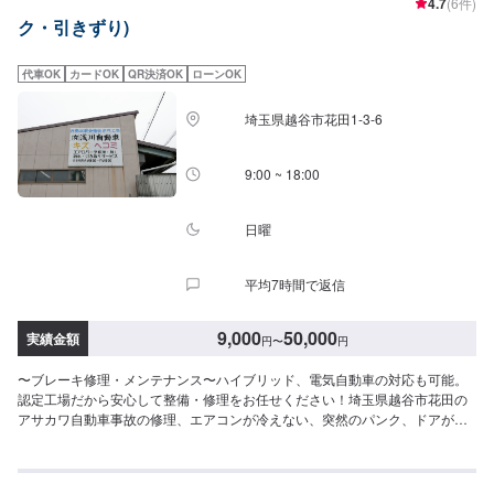
4.7
(6件)
【パーツについて】パーツの持ち込み・ご購入も可能です。ご希望のお客様
ク・引きずり)
は車種情報と、持ち込み・ご購入希望の旨をオファー備考欄にご記載くださ
い。【代車について】作業中は代車の貸し出しが可能です。※燃料代はお客様
負担となります【営業時間・定休日】営業時間:9:00〜20:00定休日
代車OK
カードOK
QR決済OK
ローンOK
埼玉県越谷市花田1-3-6
9:00 ~ 18:00
日曜
平均7時間で返信
9,000
50,000
実績金額
円
〜
円
〜ブレーキ修理・メンテナンス〜ハイブリッド、電気自動車の対応も可能。
認定工場だから安心して整備・修理をお任せください！埼玉県越谷市花田の
アサカワ自動車事故の修理、エアコンが冷えない、突然のパンク、ドアが開
かない、ライトが切れた、エンジンがかからないなど車に関するトラブルに
対応！創業50年の実績で、安心・丁寧に対応いたします。お車のことなら、
どんなことでもお気軽にご相談ください。【作業実績】トヨタノア14,850円