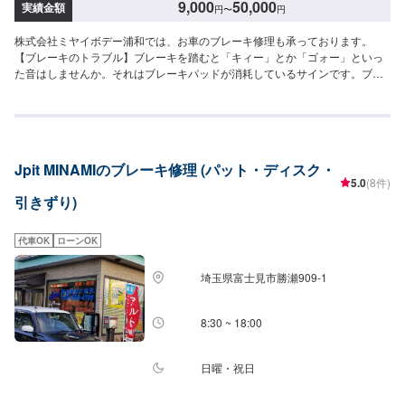
9,000
50,000
実績金額
円
〜
円
株式会社ミヤイボデー浦和では、お車のブレーキ修理も承っております。
【ブレーキのトラブル】ブレーキを踏むと「キィー」とか「ゴォー」といっ
た音はしませんか。それはブレーキパッドが消耗しているサインです。ブレ
ーキパッドを交換せず、そのまま放置してしまうと、ブレーキが利かなくな
り重大な事故を起こしかねません。ブレーキパッドの消耗は使用状況や管理
状態によってさまざまです。音が気になるといった時には、お気軽にご相談
ください。【作業の流れ】【1】お問い合わせ【2】車の確認・お見積もりの
作成【3】車のお預かり【4】修理開始【5】修理終了・お支払い【6】アフタ
Jpit MINAMIのブレーキ修理 (パット・ディスク・
ーサポート【代車について】作業中にお車が必要なお客様には、代車をお出
5.0
(8件)
しすることもできますので事前にご相談ください。代車は、ご希望の車種が
引きずり)
お選びいただけ、ほぼすべてにETC、ナビが付いております。※代車の燃料代
はお客様にご負担いただいております。【定休日・営業時間】定休日：年中
無休（大型連休のみ休み）営業時間：9:00~18:00
代車OK
ローンOK
埼玉県富士見市勝瀬909‐1
8:30 ~ 18:00
日曜・祝日