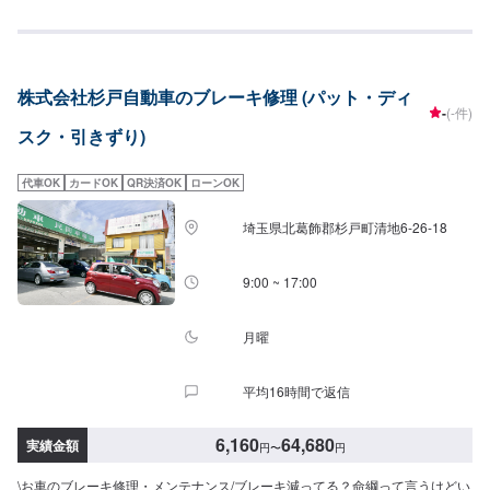
お待ちしております！<費用について>パッド交換6,800円~ディスク交換
11,300円~
株式会社杉戸自動車のブレーキ修理 (パット・ディ
-
(-件)
スク・引きずり)
代車OK
カードOK
QR決済OK
ローンOK
埼玉県北葛飾郡杉戸町清地6-26-18
9:00 ~ 17:00
月曜
平均16時間で返信
6,160
64,680
実績金額
円
〜
円
\お車のブレーキ修理・メンテナンス/ブレーキ減ってる？命綱って言うけどい