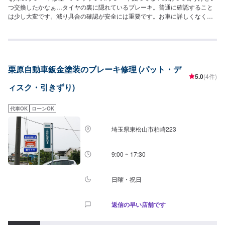
つ交換したかなぁ…タイヤの裏に隠れているブレーキ。普通に確認すること
は少し大変です。減り具合の確認が安全には重要です。お車に詳しくなくて
も当店なら安心です！説明力も品質です、安心してご利用くださいませ。お
客様のご要望にお応えします。〜今ある車を大切に〜埼玉県北葛飾郡杉戸町
の株式会社杉戸自動車<料金目安>【ブレーキパッド交換】技術料は6,160円
～リアパッド交換の技術料は4,620円～●国産車：14,300円〜17,600円リアパ
ッド交換：12,100円〜15,400円程度●その他外車：38,500円〜53,900円程度
栗原自動車鈑金塗装のブレーキ修理 (パット・デ
リアパッド交換：29,700円〜41,580円程度【フロントディスクローター交
5.0
(4件)
換】技術料は9,240円～●国産車：14,300円〜18,700円●その他外車：46,200
ィスク・引きずり)
円〜64,680円【その他】●ブレーキシュー交換国産車：14,300円〜19,800円
程度●ブレーキカップ交換：11,000円〜●ベルト調整：3,080円〜7,700円程度
●パッドセンサー交換：6,160円〜15,400円程度●キャリパーオーバーホー
代車OK
ローンOK
ル：11,550円〜23,100円程度●サイドブレーキ調整：3,080円〜8,624円程度●
ブレーキ鳴き防止：3,080円〜6,160円程度●ブレーキオイル交換：4,400円〜
埼玉県東松山市柏崎223
9,240円ハイブリッド・電気自動車の場合7,700円〜上記金額は車種や状態に
より上下する場合もございますので、予めご了承ください。<パーツ持ち込み
可能>パーツ持ち込みも可能です。持ち込みの場合はオファーにて、部品の詳
9:00 ~ 17:30
細や車種情報をお送りください。部品のご購入のご案内も可能ですので、ご
希望の方はその旨をオファー詳細にてお伝えください。他店購入車の対応
も、輸入車の対応も、クルマの購入もいろいろ、説明力も対応力も！1969年
日曜・祝日
に創業して以来、50年以上この地でお店を営業させていただいております。
チェーン店への加盟、地元の皆様の支えでここまで1歩ずつ成長をさせて頂き
返信の早い店舗です
ました。これからもお客様に笑顔を届けられるよう、新しいお店のオープン
も進んでおります。