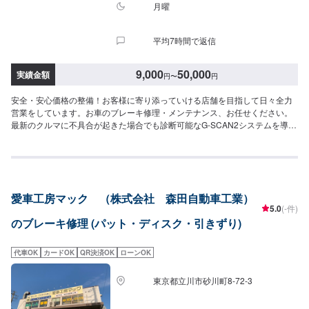
月曜
平均7時間で返信
9,000
50,000
実績金額
円
〜
円
安全・安心価格の整備！お客様に寄り添っていける店舗を目指して日々全力
営業をしています。お車のブレーキ修理・メンテナンス、お任せください。
最新のクルマに不具合が起きた場合でも診断可能なG-SCAN2システムを導
入。国産・輸入39メーカーと幅広い車種に対応しております。また、ご要望
に応じて中古部品やリビルトパーツを積極的に利用し、リーズナブルな価格
での修理も可能となっております。<当店の特徴>●職人による確かな施工●新
品より美しく●品質には自信あり！技術ならどこにも負けません！●匠の技術
で、お客様の車の不具合ももとどおりに修理。※当社では整備後、3カ月間保
愛車工房マック （株式会社 森田自動車工業）
証いたしております。（当社規定によります。詳しくはお問い合わせくださ
5.0
(-件)
い。）【1】お車の状況を見させていただき、現在のトラブル有無から故障発
のブレーキ修理 (パット・ディスク・引きずり)
生の可能性がある部位まで法令に基づき、きちんと点検させていただきま
す。【2】点検後、必要な修理、交換部品、追加工賃部品、納車時期、お車の
メンテナンスのご提案など、ご連絡させて頂きます。【3】国家整備士が法令
代車OK
カードOK
QR決済OK
ローンOK
整備、お客様のご要望に沿った整備、部品交換を行い、車輌の整備は完了と
なります。新しい車検証が発行されましたら車検完了、納車となります。<代
東京都立川市砂川町8-72-3
車について>自費修理、整備に限り代車の貸し出しを無料で行っております。
有償でのレンタル貸出も行っております。お気軽にご相談下さい。※代車の燃