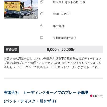
埼玉県川越市下赤坂52‐3
ますので、ご了承ください。【営業時間・定休日】営業時間：8:30〜17:30定
休日：日・祝・第一、第三月曜日
9:00 ~ 21:00
年中無休
平均10時間で返信
9,000
50,000
実績金額
円
〜
円
お客さまの満足をひとつひとつ埼玉県川越市下赤坂有限会社ボディーショッ
プ輝\お車のブレーキ修理・メンテナンスお任せください！/<もっとクルマを
楽しもう。>カーコンビニ倶楽部店｜DRPネットワークいままでも、これか
らも。創業以来、たくさんのお客さまに支えられボディーショップ輝はこの
地でクルマの安全と安心を支えてまいりました。お客さまのご要望にお応え
するためカーコンビニ倶楽部やDRPネットワークに加入し、設備を整え、焦
ることなく休むことなく一歩一歩と。クルマのお困りごと、ぜひ当店におま
かせください。【1】オファーにてお問い合わせ【2】お見積り【3】お見積
有限会社 カーディレクターメフのブレーキ修理
りにご納得いただければ作業開始【4】仕上がり次第納車<パーツ持ち込み
4.8
(5件)
OK>パーツの持ち込み・販売が可能です。持ち込みをご希望の方はオファー
(パット・ディスク・引きずり)
にて、車種情報と持ち込みパーツの詳細をお送りください。店頭でのパーツ
のご購入をご希望の方も車種情報と購入希望の旨をオファー備考欄に誤入力