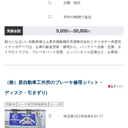
日曜・祝日
平均13時間で返信
9,000
50,000
実績金額
円
〜
円
頼りになるいい自動車屋さん東京都板橋区舟渡株式会社ミヤイボデー舟渡店
ミヤイボデーでは、お車の鈑金塗装・修理から、バッテリー点検・交換、タ
イヤのトラブル、ブレーキパッド交換、エンジンオイル交換など、お客様の
お車に関わる様々なご相談に対応可能です。ブレーキを踏むと「キィー」と
か「ゴォー」といった音はしませんか。それはブレーキパッドが消耗してい
るサインです。ブレーキパッドを交換せず、そのまま放置してしまうと、ブ
レーキが利かなくなり重大な事故を起こしかねません。ブレーキパッドの消
耗は使用状況や管理状態によってさまざまです。音が気になるといった時に
（株）原自動車工作所のブレーキ修理 (パット・
は、お気軽にご相談ください。<パーツ持ち込みについて>部品の持ち込み可
3.7
(3件)
能です！ネットなどで購入した部品の持ち込みをご希望の方はオファーにて
ディスク・引きずり)
部品詳細と車種情報をお送りください。<代車について>作業中は代車の貸し
出しが可能です。ご希望の方はお気軽にお問い合わせください。※燃料代はお
客様負担となります。<営業時間・定休日>営業時間：9:00〜18:00定休日：
代車OK
カードOK
QR決済OK
ローンOK
日曜・祝日
埼玉県川口市赤井4-21-17