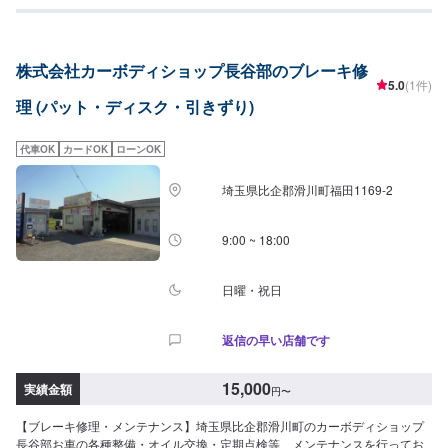
の持ち込み・販売も可能です！ご希望の方はパーツ詳細やお車の情報をオフ
ァーにてお送りいただけますとスムーズに対応可能です。<代車について>代
車をご用意しています。お車の作業中は代車をご利用ください。※代車の燃料
株式会社カーボディショップ長谷部のブレーキ修
代はお客様にご負担いただいております。<入庫受付可能日・営業時間>入庫
5.0
(1件)
受付可能日：水・木・金営業時間：9:00~18:00
理 (パット・ディスク・引きずり)
代車OK
カードOK
ローンOK
埼玉県比企郡滑川町福田1169-2
9:00 ~ 18:00
日曜・祝日
返信の早い店舗です
15,000
実績金額
円
〜
【ブレーキ修理・メンテナンス】埼玉県比企郡滑川町のカーボディショップ
長谷部お車の各種整備・オイル交換・定期点検等、メンテナンスを行ってお