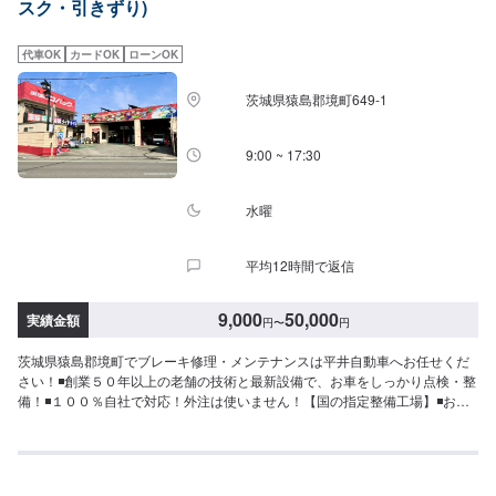
スク・引きずり)
ていただけるお見積りから、無料代車のご用意まで自社スタッフが責任をも
ってお受けします。お車の作業中は代車をご利用ください。※代車の燃料代は
お客様にご負担いただいております。【定休日・営業時間】定休日：日曜、
代車OK
カードOK
ローンOK
祭日、第二土曜日営業時間：8:30〜17:30※看板犬が事務所内におりますの
で、重度の犬アレルギーの方はお気をつけください。また、お客様が来店な
茨城県猿島郡境町649-1
さった際に少し吠えることがございます。ご了承いただけますと幸いです。
9:00 ~ 17:30
水曜
平均12時間で返信
9,000
50,000
実績金額
円
〜
円
茨城県猿島郡境町でブレーキ修理・メンテナンスは平井自動車へお任せくだ
さい！◾創業５０年以上の老舗の技術と最新設備で、お車をしっかり点検・整
備！◾１００％自社で対応！外注は使いません！【国の指定整備工場】◾お車
のトータルサポート！どんなことでもご相談下さい！★ハンドルを少し曲げ
ないと車がまっすぐ走らない…★タイヤの片減りが気になる…★他店で断ら
れてしまった…★保険を使えべきなのかわからない…などのご相談もお気軽
にどうぞ！【定休日・営業時間】定休日：第一日曜日、水曜日営業時間：