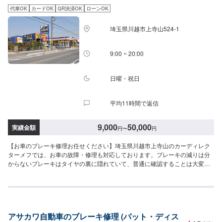
ください。<代車について>代車をご用意しています。お車の作業中は代車を
代車OK
カードOK
QR決済OK
ローンOK
ご利用ください。※代車の燃料代はお客様にご負担いただいております。<定
休日・営業時間>定休日：年中無休（大型連休のみ休み）営業時間：
埼玉県川越市上寺山524-1
9:00~21:00<輸入車のご注意>修理作業時に部品が必要な場合、一般的に国内
に流通している部品以外は本国取り寄せとなるため、作業完了までにお時間
をいただく場合がございます。また車の性質上、追加部品・作業が必要とな
9:00 ~ 20:00
るケースがあり、その場合は都度ご連絡をさせていただきます。
日曜・祝日
平均11時間で返信
9,000
50,000
実績金額
円
〜
円
【お車のブレーキ修理お任せください】埼玉県川越市上寺山のカーディレク
ターメフでは、お車の故障・修理も対応しております。ブレーキの減りは分
からないブレーキはタイヤの裏に隠れていて、普通に確認することは大変な
んです。減っているかの確認は当店におまかせください。またブレーキを踏
んで「キィー」と鳴ったらパッド交換の合図です。その合図を放置すると
「ゴォー」という音がしはじめます。これは大変に危険ですので早めの交換
をお願いします。【カーディレクターメフの特徴】✔️いかに深く、そして長
くお客様と付き合っていけるかを大切に。✔️自動車販売、車検・点検などお
アサカワ自動車のブレーキ修理 (パット・ディス
客様のトータルカーライフをサポート。まずはお気軽にご相談ください！