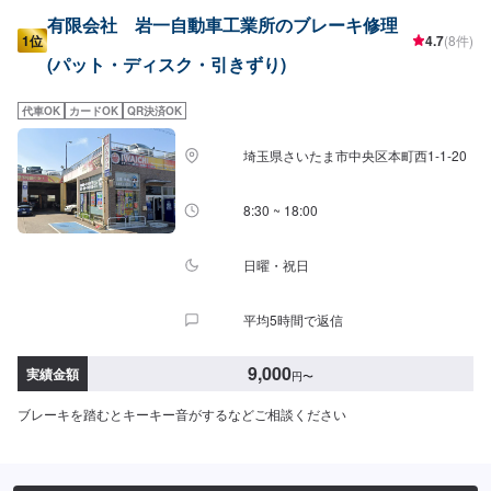
有限会社 岩一自動車工業所のブレーキ修理
1位
4.7
(8件)
(パット・ディスク・引きずり)
代車OK
カードOK
QR決済OK
埼玉県さいたま市中央区本町西1-1-20
8:30 ~ 18:00
日曜・祝日
平均5時間で返信
9,000
実績金額
円
〜
ブレーキを踏むとキーキー音がするなどご相談ください