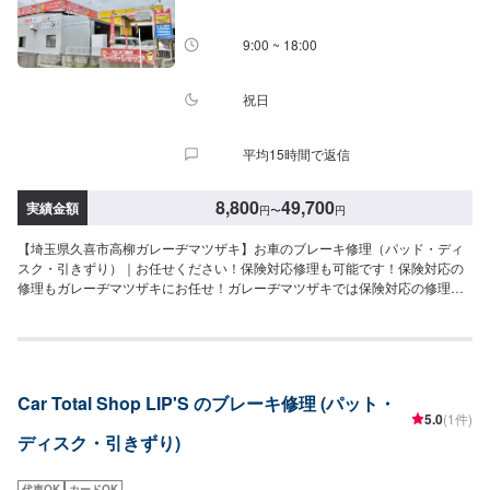
9:00 ~ 18:00
祝日
平均15時間で返信
8,800
49,700
実績金額
円
〜
円
【埼玉県久喜市高柳ガレーヂマツザキ】お車のブレーキ修理（パッド・ディ
スク・引きずり）｜お任せください！保険対応修理も可能です！保険対応の
修理もガレーヂマツザキにお任せ！ガレーヂマツザキでは保険対応の修理も
行っております。保険対応で可能な場合、車両入庫時に保険会社へ入庫の連
絡をし、保険会社側も車両の損傷を確認してから、修理を開始します。詳し
くは各保険会社の保険時修理対応をご確認ください。免責発生する場合ご相
談承ります。【対応可能保険会社】あいおいニッセイ同和損保、三井住友海
上、損保ジャパン、東京海上日動、日新火災、日本興亜損保、ニッセイ同
Car Total Shop LIP'S のブレーキ修理 (パット・
和、共栄火災、富士火災、全労済、朝日火災、三井ダイレクト、ソニー損
5.0
(1件)
保、アクサ、ＡＩＵ、チューリッヒ、アメリカンホームダイレクト、など※日
ディスク・引きずり)
本国内にあるすべての損害保険会社に対応しておりますので、安心して修理
をお任せください。🌟自費で修理をお考えの方もご相談下さい🌟リサイクル
パーツの活用等・修理内容の変更でお客様にあった修理が可能です。国が認
代車OK
カードOK