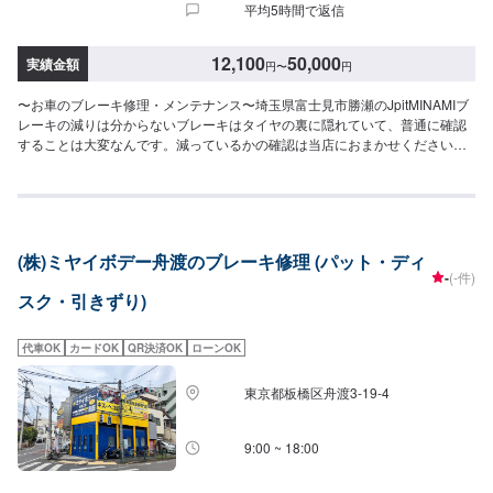
平均5時間で返信
12,100
50,000
実績金額
円
〜
円
〜お車のブレーキ修理・メンテナンス〜埼玉県富士見市勝瀬のJpitMINAMIブ
レーキの減りは分からないブレーキはタイヤの裏に隠れていて、普通に確認
することは大変なんです。減っているかの確認は当店におまかせください。
またブレーキを踏んで「キィー」と鳴ったらパッド交換の合図です。その合
図を放置すると「ゴォー」という音がしはじめます。これは大変危険ですの
で早めの交換をお願いします。WeloveCarsクルマが好き、だからクルマ屋さ
んなんです。『Maintenance』愛車のメンテナンス、皆さんいつ行っていま
すか？クルマの日常で気になるメンテナンスも当店におまかせ！【1】オファ
(株)ミヤイボデー舟渡のブレーキ修理 (パット・ディ
ーにてお問い合わせ【2】お見積り【3】お見積りにご納得いただければ作業
-
(-件)
開始【4】仕上がり次第納車『パーツ持ち込みOK！⭕️』欲しくて買ったけど
スク・引きずり)
うまく付けられない、そんなご経験はありませんか？ジェイピットミナミで
は、ネットでご購入いただいたパーツを取り付けることが可能です。クルマ
好きの皆さんのピットワーカーにおまかせください。『代車について』代車
代車OK
カードOK
QR決済OK
ローンOK
をご用意しています。お車の作業中は代車をご利用ください。※代車の燃料代
はお客様にご負担いただいております。『営業時間・定休日』営業時間：
東京都板橋区舟渡3-19-4
8:30〜18:00定休日：日・祝・第一月曜
9:00 ~ 18:00