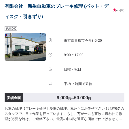
9:00~17:30【1】オファーにてお問い合わせ【2】お見積り【3】お見積りに
有限会社 新生自動車のブレーキ修理 (パット・デ
ご納得いただければ作業開始【4】仕上がり次第納車-----納期について-----納
-
(-件)
期は通常2日～3日程度で納車となります。車種や条件などにより、納期は前
ィスク・引きずり)
後する場合がございます。予めご了承ください。-----代車について-----無料の
代車をご用意しています。お車の作業中は代車をご利用ください。※代車の燃
料代はお客様にご負担いただいております。※内容などにより貸し出し出来か
代車OK
ねる場合もございます。-----ご来店時の注意、受付方法-----入庫の際はお気を
つけてお越しください。駐車スペースは事務所前のお客様駐車スペースに駐
東京都青梅市今井3-5-20
車してください。受付はスタッフへ「メンテモで予約しました」とお伝えく
ださい。ご案内いたします。
9:00 ~ 17:00
日曜・祝日
平均14時間で返信
9,000
50,000
実績金額
円
〜
円
お車の修理【ブレーキ修理】愛車の修理、私たちにお任せ下さい！現在6名の
スタッフで、日々作業を行っています。もし、万が一にも事故に遭われて修
理が必要な時は、ご連絡下さい。最高の技術と適正な価格で仕上げさせて頂
きます。【1】オファーにてお問い合わせ【2】お見積り【3】お見積りにご
納得いただければ作業開始【4】仕上がり次第納車<パーツについて>パーツ