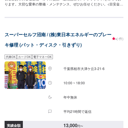
ります。大切な愛車の整備・メンテナンス、ぜひお任せください。<目安金額
>15,000円~比企郡滑川町で年間修理台数500台の実績があります！車の板
金・車検・販売のトータルサポート工場です。国産車全メーカーの修理に対
応しておりますので「他のお店では断られてしまった…」という方はお気軽
にご相談ください！各保険会社の指定修理工場にもなっているので保険修理
のご相談もお待ちしております。
スーパーセルフ沼南 / (株)東日本エネルギーのブレー
-
(-件)
キ修理 (パット・ディスク・引きずり)
代車OK
カードOK
電子マネーOK
千葉県柏市大津ケ丘3-21-6
10:00 ~ 18:00
年中無休
平均21時間で返信
13,000
実績金額
円
〜