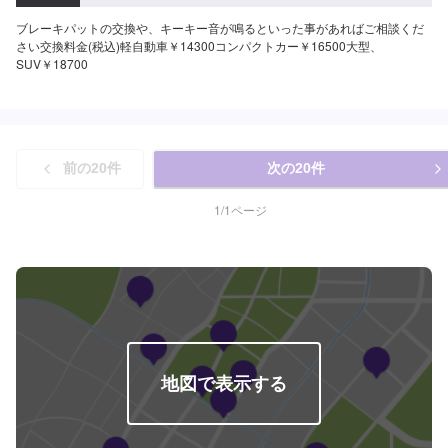
ブレーキパットの交換や、キーキー音が鳴るといった事があればご相談くだ
さい交換料金(税込)軽自動車￥14300コンパクトカー￥16500大型、
SUV￥18700
前の
20
件
次の
20
件
1
/
1
ページ
地図で表示する