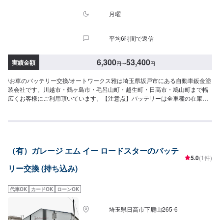
月曜
平均6時間で返信
6,300
53,400
実績金額
円
〜
円
\お車のバッテリー交換/オートワークス雅は埼玉県坂戸市にある自動車鈑金塗
装会社です。川越市・鶴ヶ島市・毛呂山町・越生町・日高市・鳩山町まで幅
広くお客様にご利用頂いています。【注意点】バッテリーは全車種の在庫が
あるわけではございませんので、部品の取り寄せまでに少々お時間を頂く場
合がございます。【目安金額】6,300円~-------------------------------------------------
----------埼玉県坂戸市にある自動車板金塗装会社です。大切な愛車を、早く・
安く・綺麗に修理致します。当社は国からの認可を受けた認証工場となって
おりますのでキズやヘコミから、自走不能な事故車・車検・点検・ドレスア
（有）ガレージ エム イー ロードスターのバッテ
ップ・保険までお車の事であればなんでも当社におまかせ下さい。各保険会
5.0
(1件)
社の指定工場にもなっておりますので保険修理もお待ちしております。
リー交換 (持ち込み)
代車OK
カードOK
ローンOK
埼玉県日高市下鹿山265-6