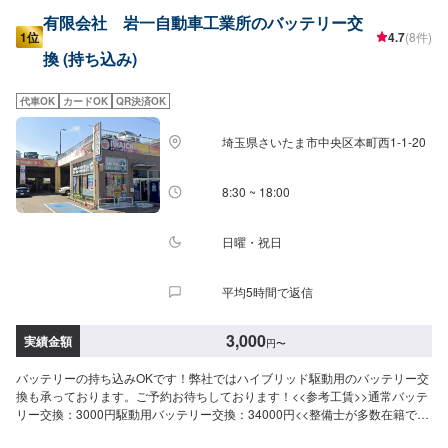
有限会社 岩一自動車工業所のバッテリー交
1位
4.7
(8件)
換 (持ち込み)
代車OK
カードOK
QR決済OK
埼玉県さいたま市中央区本町西1-1-20
8:30 ~ 18:00
日曜・祝日
平均5時間で返信
3,000
実績金額
円
〜
バッテリーの持ち込みOKです！弊社ではハイブリッド駆動用のバッテリー交
換も承っております。ご予約お待ちしております！<<参考工賃>>通常バッテ
リー交換：3000円駆動用バッテリー交換：34000円<<整備士が多数在籍で安
心の工場>>2級整備士、車体整備士が多数在籍しております。お車の整備の