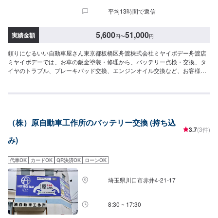
平均13時間で返信
5,600
51,000
実績金額
円
〜
円
頼りになるいい自動車屋さん東京都板橋区舟渡株式会社ミヤイボデー舟渡店
ミヤイボデーでは、お車の鈑金塗装・修理から、バッテリー点検・交換、タ
イヤのトラブル、ブレーキパッド交換、エンジンオイル交換など、お客様の
お車に関わる様々なご相談に対応可能です。一度弱ってしまったバッテリー
はもとには戻りません。乗っていない、使っていないと言っても、携帯電話
の電池が1年も経てば持ちが悪くなってしまうのと同様です。バッテリーに関
しましては、定期的なチェックをおすすめいたします。料金はお気軽にお問
い合わせください。また、廃バッテリーの引き取りもいたしますので、お気
（株）原自動車工作所のバッテリー交換 (持ち込
軽にご相談いただければ幸いです。<パーツ持ち込みについて>部品の持ち込
3.7
(3件)
み可能です！ネットなどで購入した部品の持ち込みをご希望の方はオファー
み)
にて部品詳細と車種情報をお送りください。<代車について>作業中は代車の
貸し出しが可能です。ご希望の方はお気軽にお問い合わせください。※燃料代
はお客様負担となります。<営業時間・定休日>営業時間：9:00〜18:00定休
代車OK
カードOK
QR決済OK
ローンOK
日：日曜・祝日
埼玉県川口市赤井4-21-17
8:30 ~ 17:30