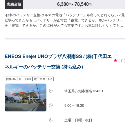
6,380
78,540
実績金額
円
〜
円
\お車のバッテリー交換/クルマの電池「バッテリー」寿命ってどれくらい？最
近弱ってきたかも…バッテリーが正常に「蓄電」できるか。車がバッテリー
を「充電」できるか。この点検がとても重要です。お車に詳しくなくても当
店なら安心です！説明力も品質です、安心してご利用くださいませ。〜今あ
る車を大切に〜埼玉県北葛飾郡杉戸町の株式会社杉戸自動車<料金目安>【バ
ッテリー交換販売】●タント･ワゴンR･ヴィッツ・フィット・カローラ・レガ
シーなど：6,380円前後●マークX・オデッセイ・ボクシー：13,750円前後●ア
ルファード・エルグランド：17,380円前後●ベンツA/B･BMW1･VWポロな
ENEOS Enejet UNOプラザ八潮南SS / (株)千代田エ
ど：33,000円前後●ベンツC･BMW3･VWゴルフなど：36,300円前後●ベンツ
-
(-件)
E･BMW5/6･VWパサートなど：39,600円前後●ベンツS･BMW7･Audi7/8な
ネルギーのバッテリー交換 (持ち込み)
ど：42,900円前後●ベンツG･BMWX･VWトゥアレグなど：46,200円前後※後
部ガラスに「低排出ガス☆」は1.5倍～。【診断・充電・液補充】●国産車：
3,300円前後●ベンツA/B･BMW1･VWポロなど：6,600円前後●ベンツC･
代車OK
カードOK
電子マネーOK
BMW3･VWゴルフなど：7,260円前後●ベンツE･BMW5/6･VWパサートなど：
7,920円前後●ベンツS･BMW7･Audi7/8など：8,580円前後●ベンツG･BMWX･
埼玉県八潮市西袋1545-1
VWトゥアレグなど：9,240円前後診断・液補充はサービスとなります。【廃
棄バッテリー処理】330円〜出張引取サービスはありません。車種により金
額が前後する場合もございます。他店購入車の対応も、輸入車の対応も、ク
9:00 ~ 19:30
ルマの購入もいろいろ、説明力も対応力も！1969年に創業して以来、50年以
上この地でお店を営業させていただいております。チェーン店への加盟、地
元の皆様の支えでここまで1歩ずつ成長をさせて頂きました。これからもお客
土曜・日曜・祝日
様に笑顔を届けられるよう、新しいお店のオープンも進んでおります。