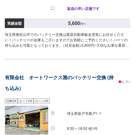
返信の早い店舗です
5,600
実績金額
円
〜
埼玉県東松山市でのバッテリー交換は栗原自動車鈑金塗装にお任せくださ
い！バッテリーの在庫もございますのでお気軽にご予約ください！パーツの
持ち込みも可能となっております。<目安金額>5,600円~大切なお車を栗原自
動車さんへお任せしてよかったと思ってもらえるよう「親切・丁寧・誠意」
をモットーに日々対応させていただいております。専門の鈑金・塗装では、
高い技術で満足な仕上がりを常にご提供できるよう研鑽努力し、安心運転の
ための整備・修理、車をもっと楽しむためのレストアやカスタムなどのサー
ビスもご提供しております。保険代理店業務にも力を入れ、お客様のカーラ
有限会社 オートワークス雅のバッテリー交換 (持
イフを幅広く支えてまいります。オイル交換や車検、タイヤ交換などの基本
-
(-件)
的な車のメンテナンスも承っておりますのでお困りの際はお気軽にご相談く
ち込み)
ださい！
代車OK
カードOK
ローンOK
埼玉県坂戸市森戸1-1
9:30 ~ 18:00 他1件