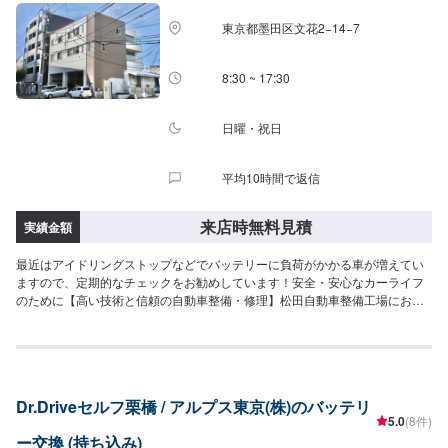
東京都墨田区文花2−14−7
8:30 ~ 17:30
日曜・祝日
平均10時間で返信
来店時無料見積
実績金額
最近はアイドリングストップなどでバッテリーに負荷がかかる車が増えてい
ますので、定期的なチェックをお勧めしています！安全・安心なカーライフ
のために【高い技術と信頼の自動車整備・修理】松田自動車整備工場にお任
せください。熟練したプロの目を通してお車をチェックすることで、不具合
を早期発見し後々の深刻なトラブルを未然に防ぎ、結果、安全のみならず、
経済的にもお得となることもあります。日本全国安心のネットワークDRPネ
ットワーク加盟工場です！！DRPは北海道から九州・沖縄まで全国450社の
ネットワーク、統一サービスです。高い技術力、明解な見積り基準で、安心
Dr.Driveセルフ栗橋 / アルプス東京(株)のバッテリ
と信頼のカーメンテナンスをお約束いたします。【代車について】代車の無
5.0
(8件)
料貸し出しサービスがございますので、ご希望の方はお申し付けください。※
ー交換 (持ち込み)
燃料代はお客様負担となります。※状況により貸出できかねる場合がございま