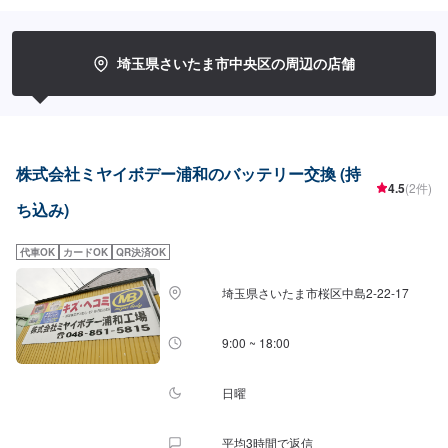
際も安心してご依頼くださいませ。<<無料の代車のご用意ございます>>ダイ
ハツミライースなど代車をご用意しております。作業中にお車が必要な場合
にもご安心ください。
埼玉県さいたま市中央区の周辺の店舗
株式会社ミヤイボデー浦和のバッテリー交換 (持
4.5
(2件)
ち込み)
代車OK
カードOK
QR決済OK
埼玉県さいたま市桜区中島2-22-17
9:00 ~ 18:00
日曜
平均3時間で返信