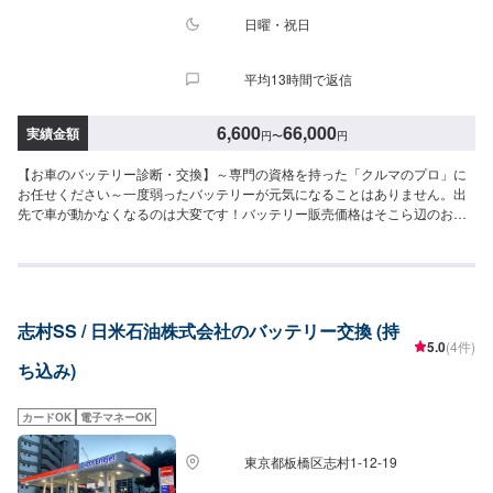
日曜・祝日
平均13時間で返信
6,600
66,000
実績金額
円
〜
円
【お車のバッテリー診断・交換】～専門の資格を持った「クルマのプロ」に
お任せください～一度弱ったバッテリーが元気になることはありません。出
先で車が動かなくなるのは大変です！バッテリー販売価格はそこら辺のお店
には負けません。是非一度お問い合わせ下さいませ。※料金など詳しくはお問
合せください。※各種サイズ在庫あり。いらなくなったバッテリーや交換時の
不要バッテリーは有料にて処分いたします。お客様の大切なお車をトータル
サポート！クルマに関するお悩みは何でも当社にご相談ください。車検・整
備、鈑金・塗装、コーティング、損害保険などクルマに関する全てのお悩み
志村SS / 日米石油株式会社のバッテリー交換 (持
をサポートし、お客様のニーズに応えたご提案をいたします。高い信頼性、
5.0
(4件)
高い修理技術埼玉県川口市の原自動車工作所は大手ディーラー・損害保険ジ
ち込み)
ャパン日本興亜の修理指定工場です。【45年の実績】●1969年創業！●40年
の経験で積み上げたノウハウ●さまざまな鈑金・修理に対応可能【パーツ持ち
込み可能】持ち込みパーツの対応もいたします。※パーツの不備などにより、
カードOK
電子マネーOK
取り付けができなかった場合でも、動作確認などで発生した工賃をご請求さ
せていただきますので、あらかじめご了承ください。【代車について】無料
東京都板橋区志村1-12-19
代車（無保険時）を24台ご用意しております。燃料代はお客さま負担となり
ますので、ご了承ください。【営業時間・定休日】営業時間：8:30〜17:30定