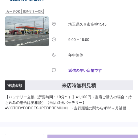
す。【パーツについて】パーツ持ち込み・販売可能！持ち込み希望の方▶️オ
ファーにてお車とパーツの詳細をお送りください。ご購入希望の方▶️オファ
カードOK
電子マネーOK
ーにて車種情報をお送りください。
埼玉県久喜市高柳1545
9:00 ~ 18:00
年中無休
返信の早い店舗です
来店時無料見積
実績金額
【バッテリー交換（所要時間：10分〜）】●1,100円（当店ご購入の場合：持
ち込みの場合は要相談）【当店取扱バッテリー】
●VICTORYFORCESUPERPREMIUMⅡ（走行距離に関わらず36ヶ月補償充
電制御車対応）・60B1914,300円・80B2426,400円・100D2339,600円・
125D2639,600円●VICTORYFORCESUPERPREMIUMⅡ（補償アイドリング
ストップ車＝24ヶ月または4万㎞、通常車＝36ヶ月または10万㎞）・M-55／
B2018,150円・N-75／B2433,000円・Q-95／D2341,800円◎交換目安は３年
です！定期的な交換が安心。