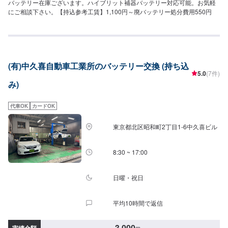
バッテリー在庫ございます。ハイブリット補器バッテリー対応可能。お気軽
にご相談下さい。【持込参考工賃】1,100円～廃バッテリー処分費用550円
(有)中久喜自動車工業所のバッテリー交換 (持ち込
5.0
(7件)
み)
代車OK
カードOK
東京都北区昭和町2丁目1-6中久喜ビル
8:30 ~ 17:00
日曜・祝日
平均10時間で返信
3,000
実績金額