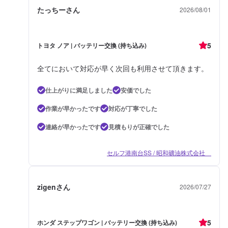
たっちーさん
2026/08/01
5
トヨタ ノア | バッテリー交換 (持ち込み)
全てにおいて対応が早く次回も利用させて頂きます。
仕上がりに満足しました
安価でした
作業が早かったです
対応が丁寧でした
連絡が早かったです
見積もりが正確でした
セルフ港南台SS / 昭和礦油株式会社
zigenさん
2026/07/27
5
ホンダ ステップワゴン | バッテリー交換 (持ち込み)