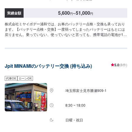
5,600
51,000
実績金額
円
〜
円
株式会社ミヤイボデー浦和では、お車のバッテリー点検・交換も承っており
ます。【バッテリー点検・交換】一度弱ってしまったバッテリーはもとには
戻りません。乗っていない、使っていないと言っても、携帯電話の電池が1年
も経てば持ちが悪くなってしまうのと同様です。バッテリーに関しまして
は、定期的なチェックをおすすめいたします。料金はお気軽にお問い合わせ
ください。また、廃バッテリーの引き取りもいたしますので、お気軽にご相
談いただければ幸いです。【作業の流れ】【1】お問い合わせ【2】車の確
認・お見積もりの作成【3】車のお預かり【4】修理開始【5】修理終了・お
5.0
(8件)
Jpit MINAMIのバッテリー交換 (持ち込み)
支払い【6】アフターサポート【代車について】作業中にお車が必要なお客様
には、代車をお出しすることもできますので事前にご相談ください。代車
は、ご希望の車種がお選びいただけ、ほぼすべてにETC、ナビが付いており
代車OK
ローンOK
ます。※代車の燃料代はお客様にご負担いただいております。【定休日・営業
時間】定休日：年中無休（大型連休のみ休み）営業時間：9:00~18:00
埼玉県富士見市勝瀬909‐1
8:30 ~ 18:00
日曜・祝日