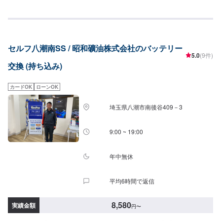
セルフ八潮南SS / 昭和礦油株式会社のバッテリー
5.0
(9件)
交換 (持ち込み)
カードOK
ローンOK
埼玉県八潮市南後谷409－3
9:00 ~ 19:00
年中無休
平均6時間で返信
8,580
実績金額
円
〜