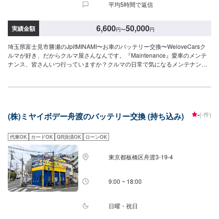
平均5時間で返信
6,600
50,000
実績金額
円
〜
円
埼玉県富士見市勝瀬のJpitMINAMI〜お車のバッテリー交換〜WeloveCarsク
ルマが好き、だからクルマ屋さんなんです。『Maintenance』愛車のメンテ
ナンス、皆さんいつ行っていますか？クルマの日常で気になるメンテナンス
も当店におまかせ！『バッテリーは寿命があります』・バッテリーの交換時
期は約２年・バッテリーの劣化は分かりにくく、いきなりエンジンがかから
ないこともあります。・夏の暑い時期や冬の寒い時期にはバッテリーもダメ
ージを受けやすいので注意！・当店では交換工賃無料です。【1】オファーに
てお問い合わせ【2】お見積り【3】お見積りにご納得いただければ作業開始
-
(-件)
(株)ミヤイボデー舟渡のバッテリー交換 (持ち込み)
【4】仕上がり次第納車『パーツ持ち込みOK！⭕️』欲しくて買ったけどうま
く付けられない、そんなご経験はありませんか？ジェイピットミナミでは、
ネットでご購入いただいたパーツを持ち込むことが可能です。クルマ好きの
代車OK
カードOK
QR決済OK
ローンOK
皆さんのピットワーカーにおまかせください。『代車について』代車をご用
意しています。お車の作業中は代車をご利用ください。※代車の燃料代はお客
東京都板橋区舟渡3-19-4
様にご負担いただいております。『営業時間・定休日』営業時間：8:30〜
18:00定休日：日・祝・第一月曜
9:00 ~ 18:00
日曜・祝日