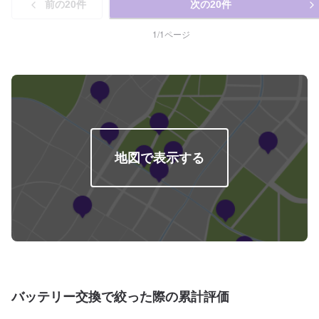
前の
20
件
次の
20
件
1
/
1
ページ
地図で表示する
バッテリー交換で絞った際の累計評価