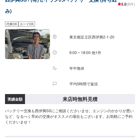
5.0
(8件)
アサカワ自動車は、ハイブリット車・電気自動車の取扱工場です。（労働安
み)
全衛生法第59条で規定の『低圧電気取扱特別教育実施工場』）●最新の設備
と有資格者「指定工場」ならではの、最新の設備と国家資格を持ったプロの
スタッフが、あなたのお車を隅々までチェック、メンテナンスします。\パー
代車OK
カードOK
ツ持ち込みについて/パーツのお持ち込みは可能です！ご希望の方はオファー
をお送りいただく際に、パーツの詳細とお車の車検証、または車種情報をお
東京都足立区西伊興2-1-20
送りください。場合によっては対応できかねることもございますので、あら
かじめご了承ください。\代車について/作業中は代車をお出しすることも可能
ですので、ご希望の方はお気軽にお申し付けください。※燃料代はお客さま負
9:00 ~ 18:00 他1件
担となります。\営業時間・定休日/営業時間：8:45～18:00定休日：日曜日
年中無休
平均5時間で返信
来店時無料見積
実績金額
バッテリー交換も西伊興SSにご相談くださいませ。エンジンのかかりが悪い
など、なるべく早めの交換がオススメの場合もございます。お気軽にご予約
くださいませ！