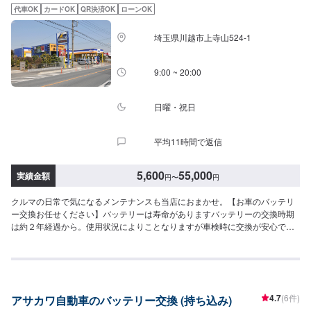
車について>代車をご用意しています。お車の作業中は代車をご利用くださ
代車OK
カードOK
QR決済OK
ローンOK
い。※代車の燃料代はお客様にご負担いただいております。<定休日・営業時
間>定休日：年中無休（大型連休のみ休み）営業時間：9:00~21:00<輸入車の
埼玉県川越市上寺山524-1
ご注意>修理作業時に部品が必要な場合、一般的に国内に流通している部品以
外は本国取り寄せとなるため、作業完了までにお時間をいただく場合がござ
います。また車の性質上、追加部品・作業が必要となるケースがあり、その
9:00 ~ 20:00
場合は都度ご連絡をさせていただきます。
日曜・祝日
平均11時間で返信
5,600
55,000
実績金額
円
〜
円
クルマの日常で気になるメンテナンスも当店におまかせ。【お車のバッテリ
ー交換お任せください】バッテリーは寿命がありますバッテリーの交換時期
は約２年経過から。使用状況によりことなりますが車検時に交換が安心で
す。バッテリーの劣化は分かりにくく、いきなりエンジンがかからないこと
もあります。特に夏の暑い時期や冬の寒い時期にはバッテリーもダメージを
受けやすいので注意が必要です。当店では交換工賃無料です。【カーディレ
クターメフの特徴】✔️いかに深く、そして長くお客様と付き合っていけるか
を大切に。✔️自動車販売、車検・点検などお客様のトータルカーライフをサ
4.7
(6件)
アサカワ自動車のバッテリー交換 (持ち込み)
ポート。【パーツについて】パーツの持ち込み・ご購入も可能です。ご希望