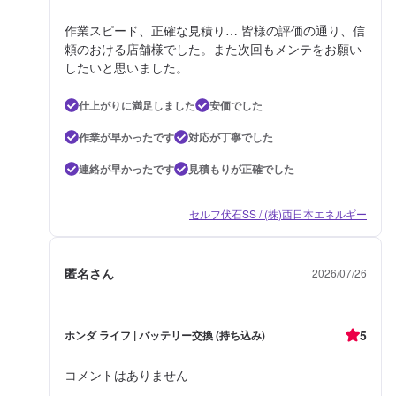
作業スピード、正確な見積り… 皆様の評価の通り、信
頼のおける店舗様でした。また次回もメンテをお願い
したいと思いました。
仕上がりに満足しました
安価でした
作業が早かったです
対応が丁寧でした
連絡が早かったです
見積もりが正確でした
セルフ伏石SS / (株)西日本エネルギー
匿名さん
2026/07/26
5
ホンダ ライフ | バッテリー交換 (持ち込み)
コメントはありません