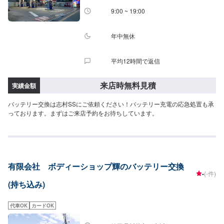
休日：日・祝・第一、第三月曜日
9:00 ~ 19:00
年中無休
平均12時間で返信
来店時無料見積
実績金額
バッテリー交換は志村SSにご依頼ください！バッテリー充電の応急処置も承
っております。まずはご来店予約をお待ちしています。
有限会社 ボディーショップ輝のバッテリー交換
-
(-件)
(持ち込み)
代車OK
カードOK