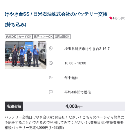
けやき台SS / 日米石油株式会社のバッテリー交換
4.8
(5件)
(持ち込み)
代車OK
カードOK
電子マネーOK
QR決済OK
埼玉県所沢市けやき台2-16-7
10:00 ~ 18:00
年中無休
平均4時間で返信
4,000
実績金額
円
〜
バッテリー交換はけやき台SSにお任せください！こちらのページから簡単に
予約をすることができるので利用してみてください！<費用目安>交換費用要
相談バッテリー充電4,000円(3~6時間)