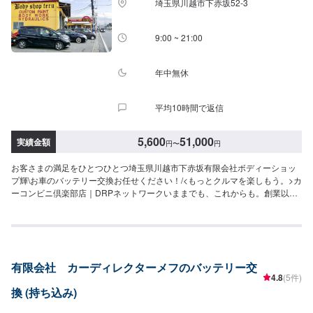
埼玉県川越市下赤坂52‐3
9:00 ~ 21:00
年中無休
平均10時間で返信
5,600
51,000
実績金額
円
〜
円
お客さまの満足をひとつひとつ埼玉県川越市下赤坂有限会社ボディーショッ
プ輝\お車のバッテリー交換お任せください！/<もっとクルマを楽しもう。>カ
ーコンビニ倶楽部店｜DRPネットワークいままでも、これからも。創業以
来、たくさんのお客さまに支えられボディーショップ輝はこの地でクルマの
安全と安心を支えてまいりました。お客さまのご要望にお応えするためカー
コンビニ倶楽部やDRPネットワークに加入し、設備を整え、焦ることなく休
むことなく一歩一歩と。クルマのお困りごと、ぜひ当店におまかせくださ
い。【1】オファーにてお問い合わせ【2】お見積り【3】お見積りにご納得
有限会社 カーディレクターメフのバッテリー交
いただければ作業開始【4】仕上がり次第納車<パーツ持ち込みOK>パーツの
4.8
(5件)
持ち込み・販売が可能です。持ち込みをご希望の方はオファーにて、車種情
換 (持ち込み)
報と持ち込みパーツの詳細をお送りください。店頭でのパーツのご購入をご
希望の方も車種情報と購入希望の旨をオファー備考欄に誤入力ください。<代