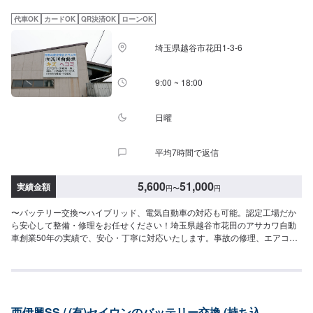
のお客様は車種情報と、持ち込み・ご購入希望の旨をオファー備考欄にご記
載ください。【代車について】作業中は代車の貸し出しが可能です。※燃料代
代車OK
カードOK
QR決済OK
ローンOK
はお客様負担となります【営業時間・定休日】営業時間:9:00〜20:00定休日
埼玉県越谷市花田1-3-6
9:00 ~ 18:00
日曜
平均7時間で返信
5,600
51,000
実績金額
円
〜
円
〜バッテリー交換〜ハイブリッド、電気自動車の対応も可能。認定工場だか
ら安心して整備・修理をお任せください！埼玉県越谷市花田のアサカワ自動
車創業50年の実績で、安心・丁寧に対応いたします。事故の修理、エアコン
が冷えない、突然のパンク、ドアが開かない、ライトが切れた、エンジンが
かからないなど車に関するトラブルに対応！創業50年の実績で、安心・丁寧
に対応いたします。お車のことなら、どんなことでもお気軽にご相談くださ
い。\アサカワ自動車の強み/●関東運輸局の"認証工場"国が指定した車の点検
整備や修理を自社で行います。厳しい認定基準をクリアしているから可能
西伊興SS / (有)セイウンのバッテリー交換 (持ち込
な、安全と安心をお約束します。●ハイブリッド車・電気自動車の修理に対応