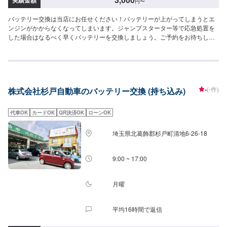
円
〜
バッテリー交換は当店にお任せください！バッテリーが上がってしまうとエ
ンジンがかからなくなってしまいます。ジャンプスターター等で応急処置を
した場合はなるべく早くバッテリーを交換しましょう。ご予約をお待ちして
おります！<費用について>工賃3,000円＋税(+本体料金)バッテリー処分代
500円＋税
-
(-件)
株式会社杉戸自動車のバッテリー交換 (持ち込み)
代車OK
カードOK
QR決済OK
ローンOK
埼玉県北葛飾郡杉戸町清地6-26-18
9:00 ~ 17:00
月曜
平均16時間で返信