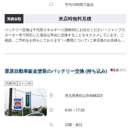
平均12時間で返信
来店時無料見積
実績金額
バッテリー交換は千代田エネルギー八潮南SSにお任せください！ジャンプス
ターター等で対応した場合は早めに交換することをオススメしています。ご
相談、ご予約をお待ちしております！<費用について>ご来店後のお見積もり
となります。
5.0
(4件)
栗原自動車鈑金塗装のバッテリー交換 (持ち込み)
代車OK
ローンOK
埼玉県東松山市柏崎223
9:00 ~ 17:30
日曜・祝日