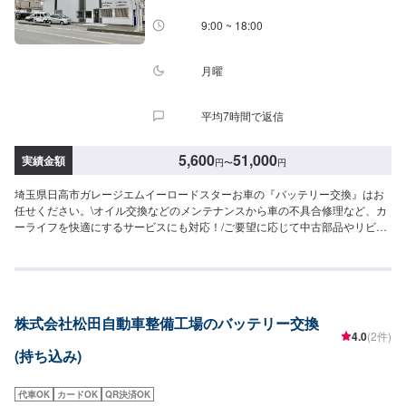
9:00 ~ 18:00
月曜
平均7時間で返信
5,600
51,000
実績金額
円
〜
円
埼玉県日高市ガレージエムイーロードスターお車の『バッテリー交換』はお
任せください。\オイル交換などのメンテナンスから車の不具合修理など、カ
ーライフを快適にするサービスにも対応！/ご要望に応じて中古部品やリビル
トパーツを積極的に利用し、リーズナブルな価格での修理も可能となってお
りますので、お気軽にお問い合わせください。<当店の特徴>●職人による確
かな施工●新品より美しく●品質には自信あり！技術ならどこにも負けませ
ん！●匠の技術で、お客様の車の不具合ももとどおりに修理。【1】オファー
からお問合せ【2】入庫・お車の確認【3】お見積り【4】お見積りにご納得
株式会社松田自動車整備工場のバッテリー交換
いただけましたら作業開始【5】作業完了・お支払い【6】納車<代車につい
4.0
(2件)
て>自費修理、整備に限り代車の貸し出しを無料で行っております。有償での
(持ち込み)
レンタル貸出も行っております。お気軽にご相談下さい。※代車の燃料代はお
客様にご負担いただいております。<定休日・営業時間>定休日：月曜日営業
時間：9:00~18:00
代車OK
カードOK
QR決済OK