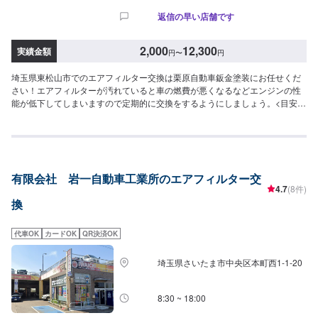
返信の早い店舗です
2,000
12,300
実績金額
円
〜
円
埼玉県東松山市でのエアフィルター交換は栗原自動車鈑金塗装にお任せくだ
さい！エアフィルターが汚れていると車の燃費が悪くなるなどエンジンの性
能が低下してしまいますので定期的に交換をするようにしましょう。<目安金
額>2,000円~大切なお車を栗原自動車さんへお任せしてよかったと思っても
らえるよう「親切・丁寧・誠意」をモットーに日々対応させていただいてお
ります。専門の鈑金・塗装では、高い技術で満足な仕上がりを常にご提供で
きるよう研鑽努力し、安心運転のための整備・修理、車をもっと楽しむため
のレストアやカスタムなどのサービスもご提供しております。保険代理店業
有限会社 岩一自動車工業所のエアフィルター交
務にも力を入れ、お客様のカーライフを幅広く支えてまいります。オイル交
4.7
(8件)
換や車検、タイヤ交換などの基本的な車のメンテナンスも承っておりますの
換
でお困りの際はお気軽にご相談ください！
代車OK
カードOK
QR決済OK
埼玉県さいたま市中央区本町西1-1-20
8:30 ~ 18:00