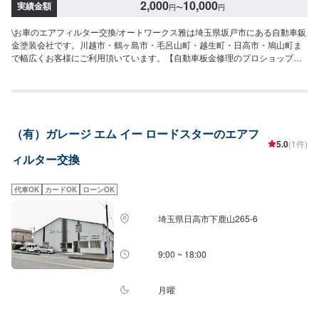
2,000
10,000
実績金額
円
〜
円
\お車のエアフィルター交換/オートワークス雅は埼玉県坂戸市にある自動車鈑
金塗装会社です。川越市・鶴ヶ島市・毛呂山町・越生町・日高市・鳩山町ま
で幅広くお客様にご利用頂いています。【自動車板金修理のプロショップ】⭐️
充実した設備⭐️様々なお客様のご要望に応じた修理⭐️安心と信頼を売る地域に
密着したサービス⭐️親切・丁寧をモットーに心がけ日々対応いたしておりま
す。保険適用の修理ももちろん承ります。お気軽にご相談ください。【代車
について】🚙代車の無料貸し出しを行なっております。ご希望の方はお気軽
にお問合せください。※燃料代はお客様負担となります。【営業時間・定休
（有）ガレージ エム イー ロードスターのエアフ
日】⏰営業時間：9時30分〜18時🗓定休日：月曜・祝日
5.0
(1件)
ィルター交換
代車OK
カードOK
ローンOK
埼玉県日高市下鹿山265-6
9:00 ~ 18:00
月曜