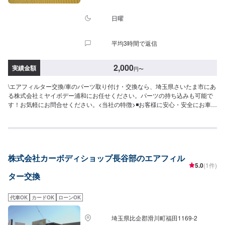
日曜
平均3時間で返信
2,000
実績金額
円
〜
\エアフィルター交換/車のパーツ取り付け・交換なら、埼玉県さいたま市にあ
る株式会社ミヤイボデー浦和にお任せください。パーツの持ち込みも可能で
す！お気軽にお問合せください。<当社の特徴>◾お客様に安心・安全にお車に
乗っていただけるよう、しっかりとお車を点検し、内容についてお客様に説
明をして提案させていただきます。◾不安な点や、疑問に思うことなどは実務
経験の長いスタッフが丁寧にわかりやすく説明いたしますので、その都度お
っしゃっていただければ幸いです。◾お客様一人一人に合わせた丁寧なご提案
でお客様とお車の関係をより良好にさせていただきます。【作業の流れ】
株式会社カーボディショップ長谷部のエアフィル
【1】お問い合わせ【2】車の確認・お見積もりの作成【3】車のお預かり
5.0
(1件)
【4】修理開始【5】修理終了・お支払い【6】アフターサポート【代車につ
ター交換
いて】作業中にお車が必要なお客様には、代車をお出しすることもできます
ので事前にご相談ください。代車は、ご希望の車種がお選びいただけ、ほぼ
すべてにETC、ナビが付いております。※代車の燃料代はお客様にご負担いた
代車OK
カードOK
ローンOK
だいております。【定休日・営業時間】定休日：不定休日曜日はお問い合わ
せください。営業時間：9:00~18:00
埼玉県比企郡滑川町福田1169-2