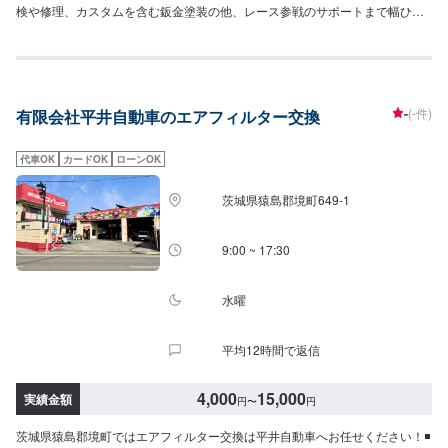
検や修理、カスタムを含む鈑金塗装の他、レース参戦のサポートまで幅ひろ
くお応えできるのは20年のノウハウがあるから。生活の手段でもあり、楽し
みの一部でもある車。お客様が思い描いた夢を並走できるパートナーであり
たいと考えています。ドライブ中の不具合やなんだかおかしい気がする…な
どのお悩みもお気軽にご相談ください！【お客様のニーズをお聞きしなが
ら、お客様の夢を共に考えます。】お任せいただいた大切な車は、教育体制
-
(-件)
有限会社平井自動車のエアフィルター交換
の行き届いたスタッフと最新の環境で、ご相談窓口から実際の作業、納車に
至るまでを一人の職人が担当しています。それはお客様との信頼を築くため
でもあり、納車までの期間を短縮するためでもあります。専門性の高さやス
代車OK
カードOK
ローンOK
キルの高いサービスをお客様に提供し「また来るよ！」と言っていただくプ
ロセスが優流のトータルサービスです。【1】オファーにてお問い合わせ
茨城県猿島郡境町649-1
【2】ご来店・入庫・お見積り【3】お見積りにご納得いただければ作業開始
【4】仕上がり次第納車【代車について】代車をご用意しています。お車の作
業中は代車をご利用ください。※代車の燃料代はお客様にご負担いただいてお
9:00 ~ 17:30
ります。【定休日・営業時間】定休日：日曜・祝日営業時間：9:00~19:00
水曜
平均12時間で返信
4,000
15,000
実績金額
円
〜
円
茨城県猿島郡境町ではエアフィルター交換は平井自動車へお任せください！◾