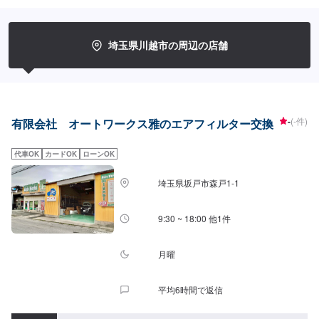
ポート。まずはお気軽にご相談ください！【パーツについて】パーツの持ち
込み・ご購入も可能です。ご希望のお客様は車種情報と、持ち込み・ご購入
希望の旨をオファー備考欄にご記載ください。【代車について】作業中は代
車の貸し出しが可能です。※燃料代はお客様負担となります【営業時間・定休
埼玉県川越市の周辺の店舗
日】営業時間:9:00〜20:00定休日
-
(-件)
有限会社 オートワークス雅のエアフィルター交換
代車OK
カードOK
ローンOK
埼玉県坂戸市森戸1-1
9:30 ~ 18:00 他1件
月曜
平均6時間で返信