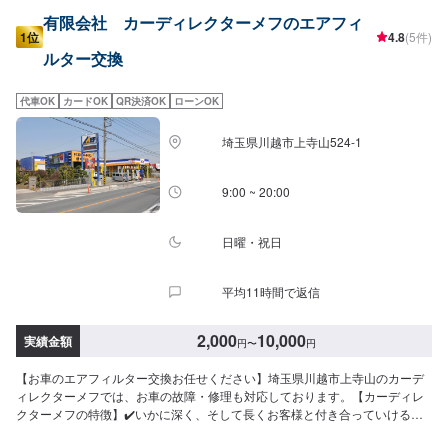
有限会社 カーディレクターメフのエアフィ
1位
4.8
(5件)
ルター交換
代車OK
カードOK
QR決済OK
ローンOK
埼玉県川越市上寺山524-1
9:00 ~ 20:00
日曜・祝日
平均11時間で返信
2,000
10,000
実績金額
円
〜
円
【お車のエアフィルター交換お任せください】埼玉県川越市上寺山のカーデ
ィレクターメフでは、お車の故障・修理も対応しております。【カーディレ
クターメフの特徴】✔️いかに深く、そして長くお客様と付き合っていけるか
を大切に。✔️自動車販売、車検・点検などお客様のトータルカーライフをサ