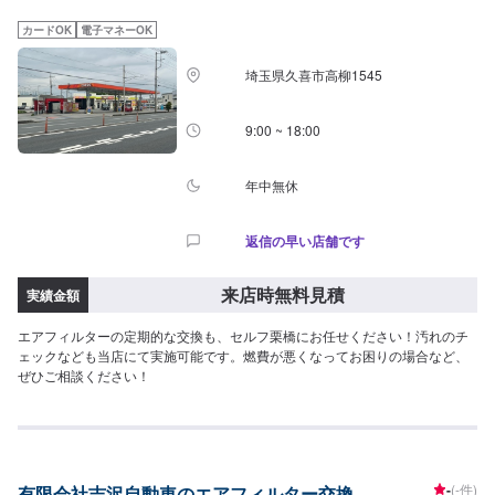
カードOK
電子マネーOK
埼玉県久喜市高柳1545
9:00 ~ 18:00
年中無休
返信の早い店舗です
来店時無料見積
実績金額
エアフィルターの定期的な交換も、セルフ栗橋にお任せください！汚れのチ
ェックなども当店にて実施可能です。燃費が悪くなってお困りの場合など、
ぜひご相談ください！
-
(-件)
有限会社吉沢自動車のエアフィルター交換