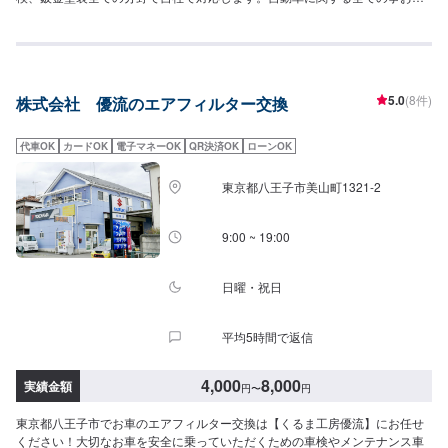
軽にご相談下さい。確かな技術を持った整備士がお客様の大切なお車のメン
テナンスを行います。【当社の特徴】✔️修理費用が安いリサイクル部品の使
用もOK✔️迅速かつ丁寧に修理！自動車整備リフトをはじめ、さまざまな設備
を多数取り揃えております✔️熟練の技術者がお客様の大切なお車をお引き受
けいたします【パーツの持ち込みOKです】持ち込み部品がある場合は車種情
5.0
(8件)
株式会社 優流のエアフィルター交換
報などを事前にお送りいただけるとスムーズです。【定休日・営業時間】定
休日：日曜日、祝日営業時間：9:00~18:00【1】オファーにてお問い合わせ
【2】お見積り【3】お見積りにご納得いただければ作業開始【4】仕上がり
代車OK
カードOK
電子マネーOK
QR決済OK
ローンOK
次第納車【お見積もり・代車無料】リサイクル部品を使った修理や、無料代
車手配などお客様のニーズに応えるお見積もりを実現します。※代車の燃料代
東京都八王子市美山町1321-2
はお客様にご負担いただいております。※内容などにより貸し出し出来かねる
場合もございます。【ご注意】入庫の際はお気をつけてお越しください。駐
車スペースは事務所前の空いているスペースに駐車してください。受付はス
9:00 ~ 19:00
タッフへ「メンテモで予約しました」とお伝えください。ご案内いたしま
す。
日曜・祝日
平均5時間で返信
4,000
8,000
実績金額
円
〜
円
東京都八王子市でお車のエアフィルター交換は【くるま工房優流】にお任せ
ください！大切なお車を安全に乗っていただくための車検やメンテナンス車