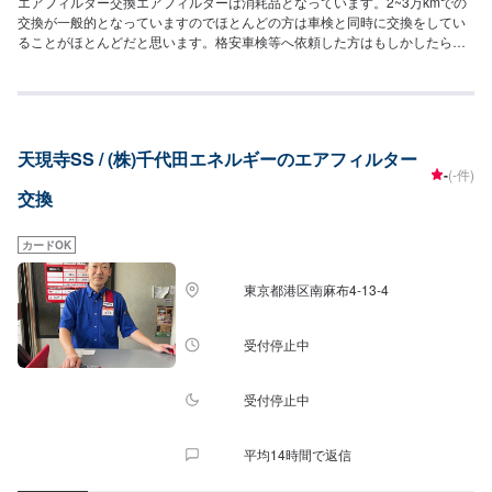
エアフィルター交換エアフィルターは消耗品となっています。2~3万kmでの
交換が一般的となっていますのでほとんどの方は車検と同時に交換をしてい
ることがほとんどだと思います。格安車検等へ依頼した方はもしかしたら交
換をされていないケースもあるかと思います、そのような方は是非弊社へエ
アフィルター交換をご依頼ください。<目安金額>工賃1,000円+フィルター代-
-------------------------------------------------当社は埼玉県深谷市にある自動車整備工
場です。国産車から輸入車(特にドイツ車の修理を得意としています)、中古か
ら最新の車まで幅広く作業を承っております。キズヘコミ修理の鈑金塗装を1
天現寺SS / (株)千代田エネルギーのエアフィルター
番得意としておりますが、車検やパーツ取り付け等まで幅広くご対応させて
-
(-件)
いただきます。スタッフ全員が自動車整備士の国家資格を持っておりますの
交換
でお客様の大切なお車の整備は是非私たちにお任せください！お客様にご満
足していただけるよう、丁寧に作業に取り組ませていただきます。
カードOK
東京都港区南麻布4-13-4
受付停止中
受付停止中
平均14時間で返信