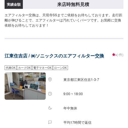
来店時無料見積
実績金額
エアフィルター交換は、天現寺SSまでご依頼をお待ちしております。走行距
離が伸びることで、エアフィルターは汚れていくパーツです。お気軽に交換
依頼をお待ちしております！
-
(-件)
江東住吉店 / ㈱ソニックスのエアフィルター交換
代車OK
カードOK
電子マネーOK
ローンOK
東京都江東区住吉1-3-7
9:00 ~ 18:00
年中無休
平均17時間で返信