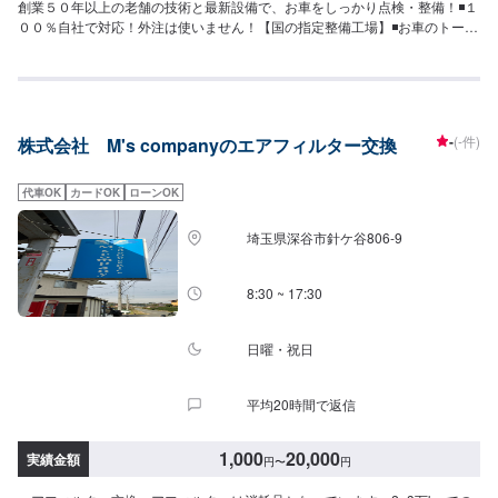
創業５０年以上の老舗の技術と最新設備で、お車をしっかり点検・整備！◾１
００％自社で対応！外注は使いません！【国の指定整備工場】◾お車のトータ
ルサポート！どんなことでもご相談下さい！★ハンドルを少し曲げないと車
がまっすぐ走らない…★タイヤの片減りが気になる…★他店で断られてしま
った…★保険を使えべきなのかわからない…などのご相談もお気軽にどう
ぞ！【定休日・営業時間】定休日：第一日曜日、水曜日営業時間：
9:00~17:30【1】オファーにてお問い合わせ【2】お見積り【3】お見積りに
-
(-件)
株式会社 M's companyのエアフィルター交換
ご納得いただければ作業開始【4】仕上がり次第納車-----納期について-----納
期は通常2日～3日程度で納車となります。車種や条件などにより、納期は前
後する場合がございます。予めご了承ください。-----代車について-----無料の
代車OK
カードOK
ローンOK
代車をご用意しています。お車の作業中は代車をご利用ください。※代車の燃
料代はお客様にご負担いただいております。※内容などにより貸し出し出来か
埼玉県深谷市針ケ谷806‐9
ねる場合もございます。-----ご来店時の注意、受付方法-----入庫の際はお気を
つけてお越しください。駐車スペースは事務所前のお客様駐車スペースに駐
車してください。受付はスタッフへ「メンテモで予約しました」とお伝えく
8:30 ~ 17:30
ださい。ご案内いたします。
日曜・祝日
平均20時間で返信
1,000
20,000
実績金額
円
〜
円