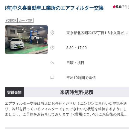
5.0
(7件)
(有)中久喜自動車工業所のエアフィルター交換
代車OK
カードOK
東京都北区昭和町2丁目1-6中久喜ビル
8:30 ~ 17:00
日曜・祝日
平均10時間で返信
来店時無料見積
実績金額
エアフィルター交換は当店にお任せください！エンジンにきれいな空気を送
り、冷却を行っているフィルターですのできれいな状態を維持するようにし
ましょう。ご予約をお待ちしております！<費用について>ご来店後のお見積
もりとなります。