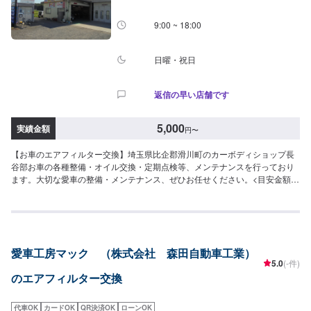
9:00 ~ 18:00
日曜・祝日
返信の早い店舗です
5,000
実績金額
円
〜
【お車のエアフィルター交換】埼玉県比企郡滑川町のカーボディショップ長
谷部お車の各種整備・オイル交換・定期点検等、メンテナンスを行っており
ます。大切な愛車の整備・メンテナンス、ぜひお任せください。<目安金額
>5,000円~比企郡滑川町で年間修理台数500台の実績があります！車の板金・
車検・販売のトータルサポート工場です。国産車全メーカーの修理に対応し
ておりますので「他のお店では断られてしまった…」という方はお気軽にご
相談ください！各保険会社の指定修理工場にもなっているので保険修理のご
相談もお待ちしております。カーリースも行っておりますので気になる方は
愛車工房マック （株式会社 森田自動車工業）
お声がけください。
5.0
(-件)
のエアフィルター交換
代車OK
カードOK
QR決済OK
ローンOK