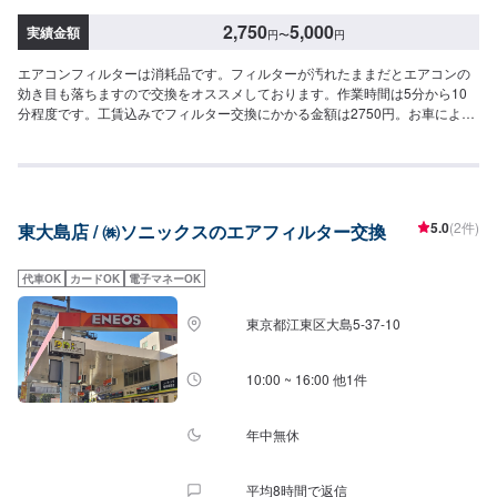
2,750
5,000
実績金額
円
〜
円
エアコンフィルターは消耗品です。フィルターが汚れたままだとエアコンの
効き目も落ちますので交換をオススメしております。作業時間は5分から10
分程度です。工賃込みでフィルター交換にかかる金額は2750円。お車によっ
てはフィルター台がもう少しかかる場合もあります。当店は年中無休、朝は7
時から夜は20時まで営業しております。ガソリンエネルギーの供給協力はも
ちろん、併せてレンタカー業務も行っていいます。特にオイル交換、バッテ
リー交換のスピード作業、コーティングに力をいれてます！熟練のスタッフ
が親切丁寧かつ迅速に対応させて頂きます。お客様の大切なお車のメンテナ
5.0
(2件)
東大島店 / ㈱ソニックスのエアフィルター交換
ンスは是非当店にお任せください。
代車OK
カードOK
電子マネーOK
東京都江東区大島5-37-10
10:00 ~ 16:00 他1件
年中無休
平均8時間で返信