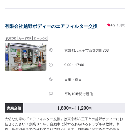
ります！<費用について>ご来店後のお見積もりとなります。
4.9
(13件)
有限会社越野ボディーのエアフィルター交換
代車OK
カードOK
ローンOK
東京都八王子市西寺方町703
9:00 ~ 17:00
日曜・祝日
平均10時間で返信
1,800
11,200
実績金額
円
〜
円
大切なお車の『エアフィルター交換』は東京都八王子市の越野ボディーにお
任せください！創業３５年、自動車に関するあらゆるトラブルや故障、車
検、鈑金塗装全ての分野で自社で対応します。自動車に関する全ての事お気