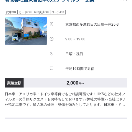
代車OK
カードOK
QR決済OK
ローンOK
東京都西多摩郡日の出町平井25-3
9:00 ~ 19:00
日曜・祝日
平均16時間で返信
2,000
実績金額
円
〜
日本車・アメリカ車・ドイツ車等何でもご相談可能です！HKSなどの社外フ
ィルターの予約リクエストもお待ちしております<<弊社の特徴>>当社はヤナ
セ指定工場です。輸入車の修理・整備を強みとしております。日本車・ドイ
ツ車・イタリア車・アメリカ車・電気自動車のことならお任せください！<<
代車について>>工場の代車を26台ご用意しております。万が一の際にも安心
です。<<国家資格を持った整備士が多数在籍>>二級整備士・三級整備士が多
数在籍しております。愛車の不具合・気になるところはなんでもご相談くだ
さい！