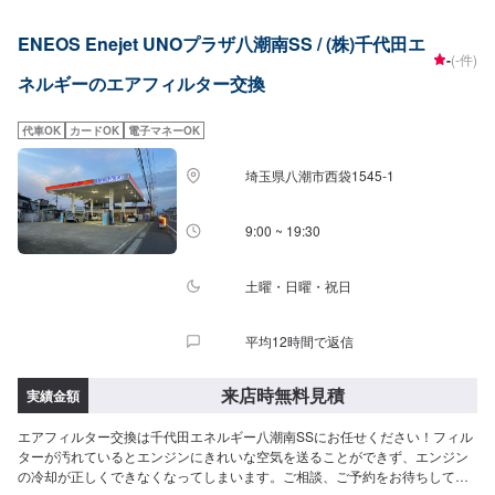
ENEOS Enejet UNOプラザ八潮南SS / (株)千代田エ
-
(-件)
ネルギーのエアフィルター交換
代車OK
カードOK
電子マネーOK
埼玉県八潮市西袋1545-1
9:00 ~ 19:30
土曜・日曜・祝日
平均12時間で返信
来店時無料見積
実績金額
エアフィルター交換は千代田エネルギー八潮南SSにお任せください！フィル
ターが汚れているとエンジンにきれいな空気を送ることができず、エンジン
の冷却が正しくできなくなってしまいます。ご相談、ご予約をお待ちしてお