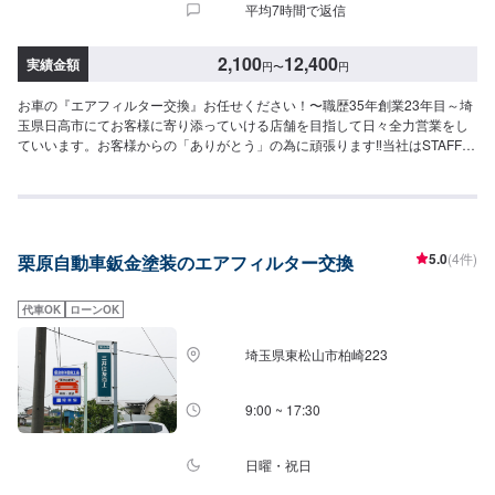
平均7時間で返信
2,100
12,400
実績金額
円
〜
円
お車の『エアフィルター交換』お任せください！〜職歴35年創業23年目～埼
玉県日高市にてお客様に寄り添っていける店舗を目指して日々全力営業をし
ていいます。お客様からの「ありがとう」の為に頑張ります‼当社はSTAFF一
同、お客様の大切なお車のカーコンサルタントとしてお客様にとって一番良
い方法をご提案・ご説明させて頂きます。部品の持ち込みも可能です。ご希
望のお客様は車種情報・車検証・パーツの詳細をオファー送信時にお送りく
ださい。【1】オファーにてお問い合わせ【2】ご入庫・お見積り【3】お見
積りにご納得いただければ作業開始【4】仕上がり次第納車<代車について>
5.0
(4件)
栗原自動車鈑金塗装のエアフィルター交換
自費修理、整備に限り代車の貸し出しを無料で行っております。有償でのレ
ンタル貸出も行っております。お気軽にご相談下さい。※代車の燃料代はお客
様にご負担いただいております。<定休日・営業時間>定休日：月曜日営業時
代車OK
ローンOK
間：9:00~18:00
埼玉県東松山市柏崎223
9:00 ~ 17:30
日曜・祝日