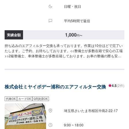
日曜・祝日
平均5時間で返信
1,000
実績金額
円
〜
持ち込みのエアフィルター交換も承っております。作業は10分ほどで完了い
たします。ご予約、お待ちしております。<<整備士が多数在籍で安心の工場
>>2級整備士、車体整備士が多数在籍しております。お車の整備の際も安心
してご依頼くださいませ。<<無料の代車のご用意ございます>>ダイハツミラ
イースなど代車をご用意しております。作業にお時間を要する場合にもご安
心ください。
4.5
(2件)
株式会社ミヤイボデー浦和のエアフィルター交換
代車OK
カードOK
QR決済OK
埼玉県さいたま市桜区中島2-22-17
9:00 ~ 18:00