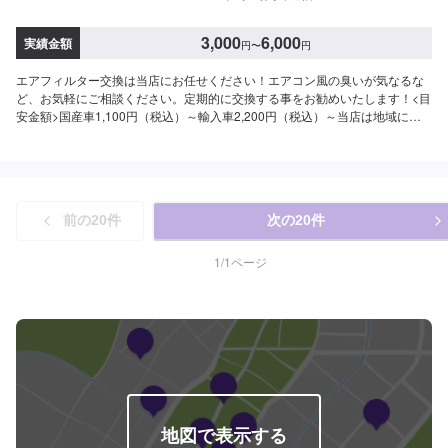
3,000
6,000
実績金額
円
〜
円
エアフィルター交換は当店にお任せください！エアコン風の臭いが気なるな
ど、お気軽にご相談ください。定期的に交換する事をお勧めいたします！<目
安金額>国産車1,100円（税込）～輸入車2,200円（税込）～当店は地域に根
付いたガソリンスタンドで頑張っております！中古車の販売も行っておりま
す！「タイヤの空気圧が心配」こんなことでもどうぞ当店をご利用くださ
い！アプリDLでBOXティッシュ１箱プレゼント中です！是非アプリDLして当
店をお気に入りに入れてください。クーポン発行してますのでお得に当店を
ご利用ください！
前の
20
件
次の
20
件
1
/
1
ページ
地図で表示する