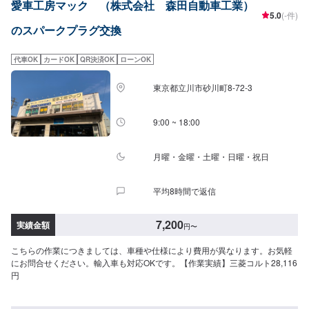
愛車工房マック （株式会社 森田自動車工業）
>◾国産車はもちろん、輸入車も修理経験豊富！◾修理内容やお見積もりの金額
5.0
(-件)
内容について、丁寧にご説明いたします◾リサイクルパ−ツ使用により価格を
のスパークプラグ交換
安くすることも可能です！【1】オファーにてお問い合わせ【2】お見積り
【3】お見積りにご納得いただければ作業開始【4】仕上がり次第納車【代車
について】納得していただけるお見積りから、無料代車のご用意まで自社ス
代車OK
カードOK
QR決済OK
ローンOK
タッフが責任をもってお受けします。お車の作業中は代車をご利用くださ
い。※代車の燃料代はお客様にご負担いただいております。【定休日・営業時
東京都立川市砂川町8-72-3
間】定休日：日曜、祭日、第二土曜日営業時間：8:30〜17:30※看板犬が事務
所内におりますので、重度の犬アレルギーの方はお気をつけください。ま
た、お客様が来店なさった際に少し吠えることがございます。ご了承いただ
9:00 ~ 18:00
けますと幸いです。
月曜・金曜・土曜・日曜・祝日
平均8時間で返信
7,200
実績金額
円
〜
こちらの作業につきましては、車種や仕様により費用が異なります。お気軽
にお問合せください。輸入車も対応OKです。【作業実績】三菱コルト28,116
円