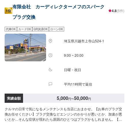
有限会社 カーディレクターメフのスパーク
1位
4.8
(5件)
プラグ交換
代車OK
カードOK
QR決済OK
ローンOK
埼玉県川越市上寺山524-1
9:00 ~ 20:00
日曜・祝日
平均11時間で返信
5,000
50,000
実績金額
円
〜
円
クルマの日常で気になるメンテナンスも当店におまかせ。【お車のプラグ交
換お任せください】プラグ交換などエンジンのかかりが悪いとか、加速が悪
いとか…そんな症状が現れたら原因のひとつはプラグかもしれません。【カ
ーディレクターメフの特徴】✔️いかに深く、そして長くお客様と付き合って