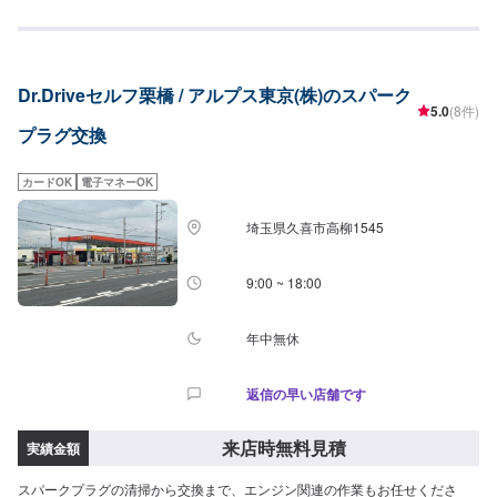
部品のご購入のご案内も可能ですので、ご希望の方はその旨をオファー詳細
ラグコードも交換されてみてはいかがでしょうか？お気軽にお問合せくださ
にてお伝えください。他店購入車の対応も、輸入車の対応も、クルマの購入
い。※色は選べませんお客様の大切なお車をトータルサポート！クルマに関す
もいろいろ、説明力も対応力も！1969年に創業して以来、50年以上この地で
るお悩みは何でも当社にご相談ください。車検・整備、鈑金・塗装、コーテ
お店を営業させていただいております。チェーン店への加盟、地元の皆様の
ィング、損害保険などクルマに関する全てのお悩みをサポートし、お客様の
支えでここまで1歩ずつ成長をさせて頂きました。これからもお客様に笑顔を
Dr.Driveセルフ栗橋 / アルプス東京(株)のスパーク
ニーズに応えたご提案をいたします。高い信頼性、高い修理技術埼玉県川口
届けられるよう、新しいお店のオープンも進んでおります。
5.0
(8件)
市の原自動車工作所は大手ディーラー・損害保険ジャパン日本興亜の修理指
プラグ交換
定工場です。【45年の実績】●1969年創業！●40年の経験で積み上げたノウ
ハウ●さまざまな鈑金・修理に対応可能【パーツ持ち込み可能】持ち込みパー
ツの対応もいたします。※パーツの不備などにより、取り付けができなかった
カードOK
電子マネーOK
場合でも、動作確認などで発生した工賃をご請求させていただきますので、
あらかじめご了承ください。【代車について】無料代車（無保険時）を24台
埼玉県久喜市高柳1545
ご用意しております。燃料代はお客さま負担となりますので、ご了承くださ
い。【営業時間・定休日】営業時間：8:30〜17:30定休日：日・祝・第一、第
三月曜日
9:00 ~ 18:00
年中無休
返信の早い店舗です
来店時無料見積
実績金額
スパークプラグの清掃から交換まで、エンジン関連の作業もお任せくださ