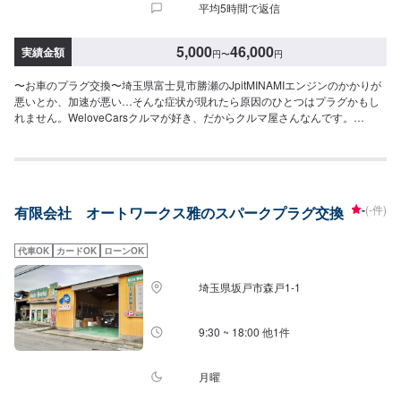
平均5時間で返信
5,000
46,000
実績金額
円
〜
円
〜お車のプラグ交換〜埼玉県富士見市勝瀬のJpitMINAMIエンジンのかかりが
悪いとか、加速が悪い…そんな症状が現れたら原因のひとつはプラグかもし
れません。WeloveCarsクルマが好き、だからクルマ屋さんなんです。
『Maintenance』愛車のメンテナンス、皆さん最後はいつ行いましたか？ク
ルマの日常で気になるメンテナンスも当店におまかせ！【1】オファーにてお
問い合わせ【2】お見積り【3】お見積りにご納得いただければ作業開始
【4】仕上がり次第納車『パーツ持ち込みOK！⭕️』欲しくて買ったけどうま
く付けられない、そんなご経験はありませんか？ジェイピットミナミでは、
-
(-件)
有限会社 オートワークス雅のスパークプラグ交換
ネットでご購入いただいたパーツを取り付けることが可能です。クルマ好き
の皆さんのピットワーカーにおまかせください。『代車について』代車をご
用意しています。お車の作業中は代車をご利用ください。※代車の燃料代はお
代車OK
カードOK
ローンOK
客様にご負担いただいております。『営業時間・定休日』営業時間：8:30〜
18:00定休日：日・祝・第一月曜
埼玉県坂戸市森戸1-1
9:30 ~ 18:00 他1件
月曜