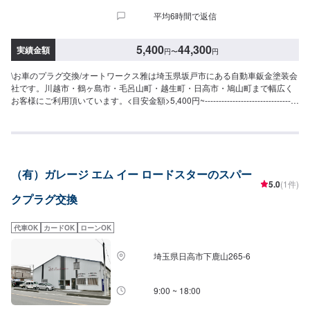
平均6時間で返信
5,400
44,300
実績金額
円
〜
円
\お車のプラグ交換/オートワークス雅は埼玉県坂戸市にある自動車鈑金塗装会
社です。川越市・鶴ヶ島市・毛呂山町・越生町・日高市・鳩山町まで幅広く
お客様にご利用頂いています。<目安金額>5,400円~----------------------------------
-------------------------埼玉県坂戸市にある自動車板金塗装会社です。大切な愛車
を、早く・安く・綺麗に修理致します。当社は国からの認可を受けた認証工
場となっておりますのでキズやヘコミから、自走不能な事故車・車検・点
検・ドレスアップ・保険までお車の事であればなんでも当社におまかせ下さ
い。各保険会社の指定工場にもなっておりますので保険修理もお待ちしてお
（有）ガレージ エム イー ロードスターのスパー
ります。
5.0
(1件)
クプラグ交換
代車OK
カードOK
ローンOK
埼玉県日高市下鹿山265-6
9:00 ~ 18:00