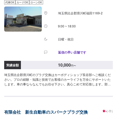
はお客様にご負担いただいております。【定休日・営業時間】定休日：不定
代車OK
カードOK
ローンOK
休日曜日はお問い合わせください。営業時間：9:00~18:00
埼玉県比企郡滑川町福田1169-2
9:00 ~ 18:00
日曜・祝日
返信の早い店舗です
10,000
実績金額
円
〜
埼玉県比企郡滑川町のプラグ交換はカーボディショップ長谷部へご相談くだ
さい。プロの経験・知識と技術でお客様のカーライフを万全にサポートいた
します。車の事ならなんでもお任せ下さい。真心こめて対応致します。部品
を外さないと分からない内部の損傷やメカ的な不具合の有無など、経験と豊
富な知識でしっかり確認します。<目安金額>10,000円~<当社の特徴>■ディー
ラーと変わらない！品質に自信あり国家資格を持つ、整備士がお客様の愛車
を責任を持って点検・整備致します。■コンピューターテスターを導入済みお
車の状態をすばやく把握するためのコンピューターテスターを導入済み。新
-
(-件)
有限会社 新生自動車のスパークプラグ交換
型車の整備・修理にも対応いたします。■不透明な請求は一切なし！明瞭会計
だから安心「どこにお金がかかったか分からない」そんな不透明な請求でお