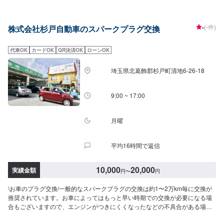
-
(-件)
株式会社杉戸自動車のスパークプラグ交換
代車OK
カードOK
QR決済OK
ローンOK
埼玉県北葛飾郡杉戸町清地6-26-18
9:00 ~ 17:00
月曜
平均16時間で返信
10,000
20,000
実績金額
円
〜
円
\お車のプラグ交換/一般的なスパークプラグの交換は約1〜2万km毎に交換が
推奨されています。お車によってはもっと早い時期での交換が必要になる場
合もございますので、エンジンがつきにくくなったなどの不具合がある場合
はすぐにご相談ください！お車に詳しくなくても当店なら安心です！説明力