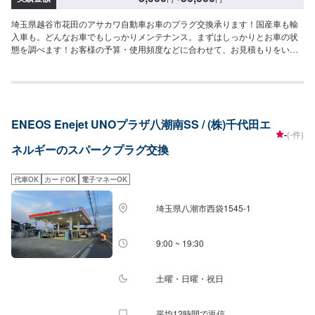
埼玉県越谷市花田のアサカワ自動車お車のプラグ交換承ります！国産車も輸
入車も。どんなお車でもしっかりメンテナンス。まずはしっかりとお車の状
態を調べます！お客様の予算・使用頻度などに合わせて、お見積もりをいた
します。お客様には、必ず交換や修理の必要性を細かくご説明してからの作
業になりますので、どうぞご安心ください。\パーツ持ち込みについて/パーツ
のお持ち込みは可能です！ご希望の方はオファーをお送りいただく際に、パ
ーツの詳細とお車の車検証、または車種情報をお送りください。場合によっ
ては対応できかねることもございますので、あらかじめご了承ください。\代
ENEOS Enejet UNOプラザ八潮南SS / (株)千代田エ
車について/作業中は代車をお出しすることも可能ですので、ご希望の方はお
-
(-件)
気軽にお申し付けください。※燃料代はお客さま負担となります。\営業時
ネルギーのスパークプラグ交換
間・定休日/営業時間：8:45～18:00定休日：日曜日
代車OK
カードOK
電子マネーOK
埼玉県八潮市西袋1545-1
9:00 ~ 19:30
土曜・日曜・祝日
平均12時間で返信