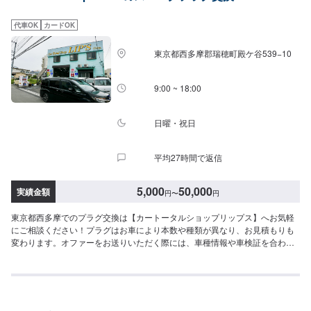
ます。<入庫受付可能日・営業時間>入庫受付可能日：水・木・金営業時間：
9:00~18:00
代車OK
カードOK
東京都西多摩郡瑞穂町殿ケ谷539−10
9:00 ~ 18:00
日曜・祝日
平均27時間で返信
5,000
50,000
実績金額
円
〜
円
東京都西多摩でのプラグ交換は【カートータルショップリップス】へお気軽
にご相談ください！プラグはお車により本数や種類が異なり、お見積もりも
変わります。オファーをお送りいただく際には、車種情報や車検証を合わせ
てお送りいただきますとスムーズに対応が可能です。掛かりつけの整備工場
を目指しております！知識と経験を活かし、あなたの大切なお車を”安く・き
れいに”修理いたします。国産車はもちろん、輸入車も修理経験豊富です。修
理内容やお見積もりの金額内容について、丁寧にご説明いたしますので、車
の修理に関しての知識をお持ちでない方でも、ご安心ください。<当社の特徴