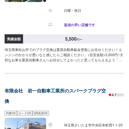
日曜・祝日
返信の早い店舗です
5,500
実績金額
円
〜
埼玉県東松山市でのプラグ交換は栗原自動車鈑金塗装にお任せください！エ
ンジンのかかりが悪いなと感じたらご相談ください。<目安金額>5,500円~大
切なお車を栗原自動車さんへお任せしてよかったと思ってもらえるよう「親
切・丁寧・誠意」をモットーに日々対応させていただいております。専門の
鈑金・塗装では、高い技術で満足な仕上がりを常にご提供できるよう研鑽努
力し、安心運転のための整備・修理、車をもっと楽しむためのレストアやカ
スタムなどのサービスもご提供しております。保険代理店業務にも力を入
れ、お客様のカーライフを幅広く支えてまいります。オイル交換や車検、タ
有限会社 岩一自動車工業所のスパークプラグ交
イヤ交換などの基本的な車のメンテナンスも承っておりますのでお困りの際
4.7
(8件)
はお気軽にご相談ください！
換
代車OK
カードOK
QR決済OK
埼玉県さいたま市中央区本町西1-1-20