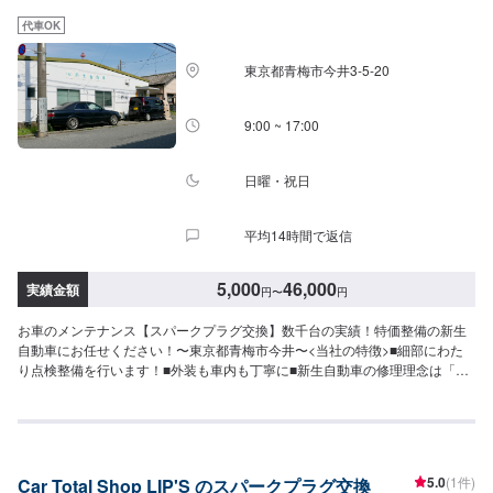
困りになられたことはございませんか？カーボディショップ長谷部では、お
代車OK
客様に安心して作業にお出しいただけるよう不透明な請求は一切いたしませ
ん！もちろん勝手な追加整備も一切いたしませんのでご安心ください。<無料
東京都青梅市今井3-5-20
代車完備！>代車の貸し出しは無料です！作業にお出し頂いた際のお客様の日
常生活にも支障が出ませんので安心してご依頼いただけます。※ガソリン代は
お客様負担となります。<営業時間・定休日>営業時間：9:00～18:00定休
9:00 ~ 17:00
日：日曜日・祝日
日曜・祝日
平均14時間で返信
5,000
46,000
実績金額
円
〜
円
お車のメンテナンス【スパークプラグ交換】数千台の実績！特価整備の新生
自動車にお任せください！〜東京都青梅市今井〜<当社の特徴>■細部にわた
り点検整備を行います！■外装も車内も丁寧に■新生自動車の修理理念は「新
しく生まれ変わる車」お気軽にお問合せください！【1】オファーにてお問い
合わせ【2】お見積り【3】お見積りにご納得いただければ作業開始【4】仕
上がり次第納車<パーツについて>パーツの持ち込み・販売も可能です！ご希
望の方はパーツ詳細やお車の情報をオファーにてお送りいただけますとスム
ーズに対応可能です。<代車について>代車をご用意しています。お車の作業
5.0
(1件)
Car Total Shop LIP'S のスパークプラグ交換
中は代車をご利用ください。※代車の燃料代はお客様にご負担いただいており