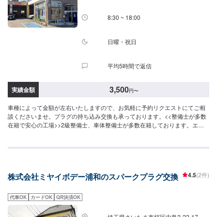
8:30 ~ 18:00
日曜・祝日
平均5時間で返信
3,500
実績金額
円
〜
車種によって金額が左右いたしますので、お気軽に予約リクエストにてご相
談くださいませ。プラグの持ち込み交換も承っております。<<整備士が多数
在籍で安心の工場>>2級整備士、車体整備士が多数在籍しております。エン
ジン周りの整備の整備の際も安心してご依頼くださいませ。
4.5
(2件)
株式会社ミヤイボデー浦和のスパークプラグ交換
代車OK
カードOK
QR決済OK
埼玉県さいたま市桜区中島2-22-17