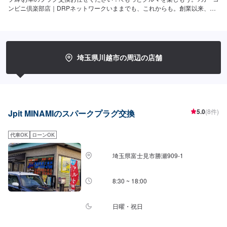
ンビニ倶楽部店｜DRPネットワークいままでも、これからも。創業以来、た
くさんのお客さまに支えられボディーショップ輝はこの地でクルマの安全と
安心を支えてまいりました。お客さまのご要望にお応えするためカーコンビ
ニ倶楽部やDRPネットワークに加入し、設備を整え、焦ることなく休むこと
なく一歩一歩と。クルマのお困りごと、ぜひ当店におまかせください。【1】
オファーにてお問い合わせ【2】お見積り【3】お見積りにご納得いただけれ
埼玉県川越市の周辺の店舗
ば作業開始【4】仕上がり次第納車<パーツ持ち込みOK>パーツの持ち込み・
販売が可能です。持ち込みをご希望の方はオファーにて、車種情報と持ち込
みパーツの詳細をお送りください。店頭でのパーツのご購入をご希望の方も
車種情報と購入希望の旨をオファー備考欄に誤入力ください。<代車について
>代車をご用意しています。お車の作業中は代車をご利用ください。※代車の
燃料代はお客様にご負担いただいております。<定休日・営業時間>定休日：
5.0
(8件)
Jpit MINAMIのスパークプラグ交換
年中無休（大型連休のみ休み）営業時間：9:00~21:00<輸入車のご注意>修理
作業時に部品が必要な場合、一般的に国内に流通している部品以外は本国取
代車OK
ローンOK
り寄せとなるため、作業完了までにお時間をいただく場合がございます。ま
た車の性質上、追加部品・作業が必要となるケースがあり、その場合は都度
ご連絡をさせていただきます。
埼玉県富士見市勝瀬909‐1
8:30 ~ 18:00
日曜・祝日