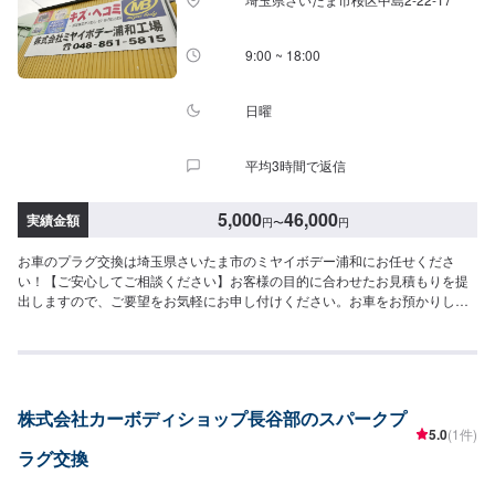
9:00 ~ 18:00
日曜
平均3時間で返信
5,000
46,000
実績金額
円
〜
円
お車のプラグ交換は埼玉県さいたま市のミヤイボデー浦和にお任せくださ
い！【ご安心してご相談ください】お客様の目的に合わせたお見積もりを提
出しますので、ご要望をお気軽にお申し付けください。お車をお預かりし
て、独自の判断で整備・修理をするようなことは一切ございません。お客様
お一人おひとりのカーライフに合わせた細かいお見積もりを作成いたしま
す。お車のことでご不明な点や、不安な点はしっかり伺い、丁寧に説明させ
ていただきますので、ご安心してご相談ください。【作業実績】スズキアル
ト15,800円【作業の流れ】【1】お問い合わせ【2】車の確認・お見積もりの
株式会社カーボディショップ長谷部のスパークプ
作成【3】車のお預かり【4】修理開始【5】修理終了・お支払い【6】アフタ
5.0
(1件)
ーサポート【代車について】作業中にお車が必要なお客様には、代車をお出
ラグ交換
しすることもできますので事前にご相談ください。代車は、ご希望の車種が
お選びいただけ、ほぼすべてにETC、ナビが付いております。※代車の燃料代