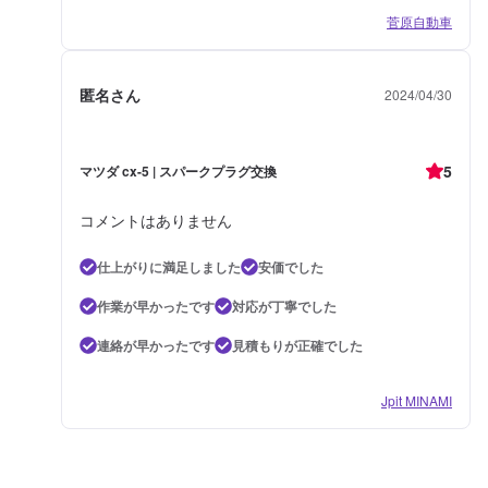
菅原自動車
匿名さん
2024/04/30
5
マツダ cx-5 | スパークプラグ交換
コメントはありません
仕上がりに満足しました
安価でした
作業が早かったです
対応が丁寧でした
連絡が早かったです
見積もりが正確でした
Jpit MINAMI