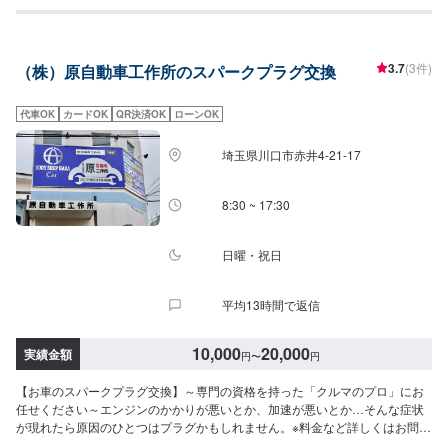
も品質です、安心してご利用くださいませ。〜今ある車を大切に〜埼玉県北
葛飾郡杉戸町の株式会社杉戸自動車<輸入車オーナー様へ>もっとクルマを楽
しもう。所有するのに精一杯ではクルマを楽しむことはできません。例えば
輸入車ディーラーで行っていたメンテナンスを私たちにおまかせいただくこ
3.7
(3件)
（株）原自動車工作所のスパークプラグ交換
とで、もしかしたら1回分のドライブ費用が捻出できるかもしれませんし、別
のメンテナンス費用に充当することができるかもしれません。そうして私た
ちはクルマを所有する喜びや楽しみを感じていただけるように努めます。<料
代車OK
カードOK
QR決済OK
ローンOK
金目安>技術料は2,200円～になります。【スパークプラグ交換】通常プラグ
572円/1本～・イリジウム1,980円/1本～となります。●タント･ワゴンR･Nシ
埼玉県川口市赤井4-21-17
リーズ：5,500円〜●ヴィッツ・フィット・マーチ：6,600円〜●カローラ・レ
ガシーティーダ：7,700円〜●マークX・オデッセイ・ボクシー：8,800円〜●
アルファード・エルグランド：8,800円〜●ベンツA/B･BMW1･VWポロなど：
8:30 ~ 17:30
16,500円〜●ベンツC･BMW3･VWゴルフなど：18,150円〜●ベンツE･
BMW5/6･VWパサートなど：19,800円〜●ベンツS･BMW7･Audi7/8など：
21,450円〜●ベンツG･BMWX･VWトゥアレグなど：23,100円〜【プラグコー
日曜・祝日
ド交換】●国産車：6,600円〜7,700円●ベンツA/B･BMW1･VWポロなど：
22,000円〜●ベンツC･BMW3･VWゴルフなど：24,200円〜●ベンツE･
平均13時間で返信
BMW5/6･VWパサートなど：26,400円〜●ベンツS･BMW7･Audi7/8など：
28,600円〜●ベンツG･BMWX･VWトゥアレグなど：30,800円〜【イグニッシ
ョンコイル交換】イグニッションコイル8,800円～になります。●国産車：
10,000
20,000
実績金額
円
〜
円
44,000円〜●ベンツA/B･BMW1･VWポロなど：46,200円〜●ベンツC･BMW3･
VWゴルフなど：50,820円〜●ベンツE･BMW5/6･VWパサートなど：55,440
【お車のスパークプラグ交換】～専門の資格を持った「クルマのプロ」にお
円〜●ベンツS･BMW7･Audi7/8など：60,060円〜●ベンツG･BMWX･VWトゥ
任せください～エンジンのかかりが悪いとか、加速が悪いとか…そんな症状
アレグなど：64,680円〜<パーツ持ち込み可能>パーツ持ち込みも可能です。
が現れたら原因のひとつはプラグかもしれません。※料金など詳しくはお問合
持ち込みの場合はオファーにて、部品の詳細や車種情報をお送りください。
せくださいプラグを変えても調子がよくならない・・・そんな時は一緒にプ