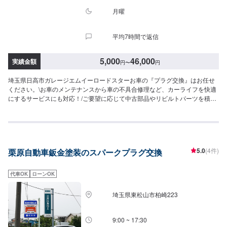
月曜
平均7時間で返信
5,000
46,000
実績金額
円
〜
円
埼玉県日高市ガレージエムイーロードスターお車の『プラグ交換』はお任せ
ください。\お車のメンテナンスから車の不具合修理など、カーライフを快適
にするサービスにも対応！/ご要望に応じて中古部品やリビルトパーツを積極
的に利用し、リーズナブルな価格での修理も可能となっておりますので、お
気軽にお問い合わせください。<当店の特徴>●職人による確かな施工●新品よ
り美しく●品質には自信あり！技術ならどこにも負けません！●匠の技術で、
お客様の車の不具合ももとどおりに修理。【1】オファーからお問合せ【2】
入庫・お車の確認【3】お見積り【4】お見積りにご納得いただけましたら作
5.0
(4件)
栗原自動車鈑金塗装のスパークプラグ交換
業開始【5】作業完了・お支払い【6】納車<代車について>自費修理、整備に
限り代車の貸し出しを無料で行っております。有償でのレンタル貸出も行っ
ております。お気軽にご相談下さい。※代車の燃料代はお客様にご負担いただ
代車OK
ローンOK
いております。<定休日・営業時間>定休日：月曜日営業時間：9:00~18:00
埼玉県東松山市柏崎223
9:00 ~ 17:30