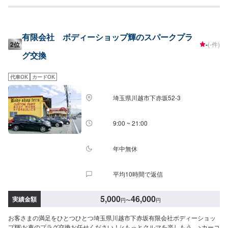
いけるかを大切に。✔️自動車販売、車検・点検などお客様のトータルカーラ
イフをサポート。【パーツについて】パーツの持ち込み・ご購入も可能で
す。ご希望のお客様は車種情報と、持ち込み・ご購入希望の旨をオファー備
考欄にご記載ください。【代車について】作業中は代車の貸し出しが可能で
有限会社 ボディーショップ輝のスパークプラ
す。※燃料代はお客様負担となります【営業時間・定休日】営業時間:9:00〜
2位
-
(-件)
20:00定休日
グ交換
代車OK
カードOK
埼玉県川越市下赤坂52‐3
9:00 ~ 21:00
年中無休
平均10時間で返信
5,000
46,000
実績金額
円
〜
円
お客さまの満足をひとつひとつ埼玉県川越市下赤坂有限会社ボディーショッ
プ輝\お車のプラグ交換お任せください！/<もっとクルマを楽しもう。>カーコ