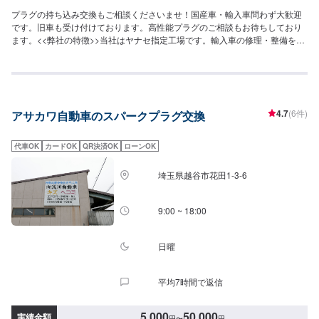
プラグの持ち込み交換もご相談くださいませ！国産車・輸入車問わず大歓迎
です。旧車も受け付けております。高性能プラグのご相談もお待ちしており
ます。<<弊社の特徴>>当社はヤナセ指定工場です。輸入車の修理・整備を強
みとしております。日本車・ドイツ車・イタリア車・アメリカ車・電気自動
車のことならお任せください！<<代車について>>工場の代車を26台ご用意し
ております。万が一の故障の際にも安心です。<<国家資格を持った整備士が
多数在籍>>二級整備士・三級整備士が多数在籍しております。愛車の不具
合・気になるところはなんでもご相談ください！
4.7
(6件)
アサカワ自動車のスパークプラグ交換
代車OK
カードOK
QR決済OK
ローンOK
埼玉県越谷市花田1-3-6
9:00 ~ 18:00
日曜
平均7時間で返信
5,000
50,000
実績金額
円
〜
円