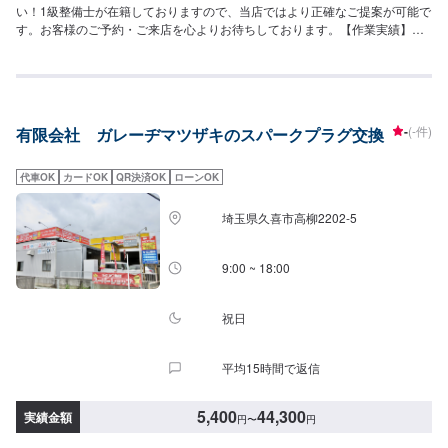
い！1級整備士が在籍しておりますので、当店ではより正確なご提案が可能で
す。お客様のご予約・ご来店を心よりお待ちしております。【作業実績】ス
ズキスペーシア4,400円
-
(-件)
有限会社 ガレーヂマツザキのスパークプラグ交換
代車OK
カードOK
QR決済OK
ローンOK
埼玉県久喜市高柳2202-5
9:00 ~ 18:00
祝日
平均15時間で返信
5,400
44,300
実績金額
円
〜
円