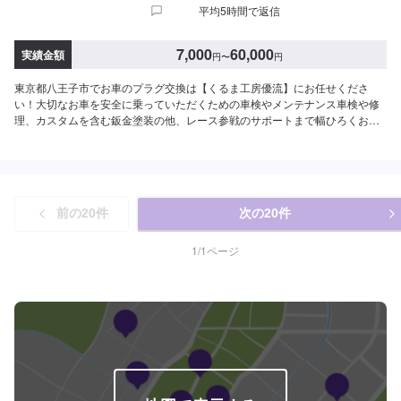
平均5時間で返信
7,000
60,000
実績金額
円
〜
円
東京都八王子市でお車のプラグ交換は【くるま工房優流】にお任せくださ
い！大切なお車を安全に乗っていただくための車検やメンテナンス車検や修
理、カスタムを含む鈑金塗装の他、レース参戦のサポートまで幅ひろくお応
えできるのは20年のノウハウがあるから。生活の手段でもあり、楽しみの一
部でもある車。お客様が思い描いた夢を並走できるパートナーでありたいと
考えています。ドライブ中の不具合やなんだかおかしい気がする…などのお
悩みもお気軽にご相談ください！【お客様のニーズをお聞きしながら、お客
様の夢を共に考えます。】お任せいただいた大切な車は、教育体制の行き届
前の
20
件
次の
20
件
いたスタッフと最新の環境で、ご相談窓口から実際の作業、納車に至るまで
を一人の職人が担当しています。それはお客様との信頼を築くためでもあ
り、納車までの期間を短縮するためでもあります。専門性の高さやスキルの
1
/
1
ページ
高いサービスをお客様に提供し「また来るよ！」と言っていただくプロセス
が優流のトータルサービスです。【1】オファーにてお問い合わせ【2】ご来
店・入庫・お見積り【3】お見積りにご納得いただければ作業開始【4】仕上
がり次第納車【代車について】代車をご用意しています。お車の作業中は代
車をご利用ください。※代車の燃料代はお客様にご負担いただいております。
【定休日・営業時間】定休日：日曜・祝日営業時間：9:00~19:00