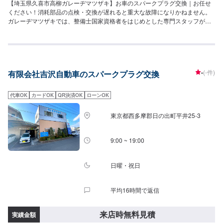
【埼玉県久喜市高柳ガレーヂマツザキ】お車のスパークプラグ交換｜お任せ
ください！消耗部品の点検・交換が遅れると重大な故障になりかねません。
ガレーヂマツザキでは、整備士国家資格者をはじめとした専門スタッフが愛
車の隅々まできちんとチェック！簡単なチェック、気になる箇所の点検から
エンジン着脱を要する整備まで承っております。また安全に作業を行う為、
労働安全衛生法に定められている教育を受けた整備士が整備を行っておりま
す。お車の事でお困りでしたら、まずはガレーヂマツザキまでお気軽にお問
い合わせください！【1】オファーにてお問い合わせ【2】お見積り【3】お
-
(-件)
有限会社吉沢自動車のスパークプラグ交換
持ち込み・引き取り【4】正式なお見積り【5】作業開始【6】納車時のお支
払い<代車について>ガレーヂマツザキでは、鈑金・塗装・修理等で愛車をお
預かりしている間、代車をお貸し致します。台数も豊富な20台ご用意してお
代車OK
カードOK
QR決済OK
ローンOK
ります。事前に予約が必要となる場合もございますので、まずはお気軽にご
相談ください。※代車の燃料代はお客様にご負担いただいております。<定休
東京都西多摩郡日の出町平井25-3
日・営業時間>定休日：なし営業時間：9:00~18:00クレジット・QR決済など
をご希望の方は事前にお申し付けください。
9:00 ~ 19:00
日曜・祝日
平均16時間で返信
来店時無料見積
実績金額