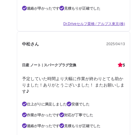
連絡が早かったです
見積もりが正確でした
Dr.Driveセルフ栗橋 / アルプス東京(株)
中松さん
2025/04/13
5
日産 ノート | スパークプラグ交換
予定していた時間より大幅に作業が終わりとても助か
りました！ありがとうございました！ またお願いしま
す♪
仕上がりに満足しました
安価でした
作業が早かったです
対応が丁寧でした
連絡が早かったです
見積もりが正確でした