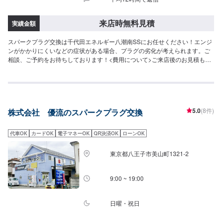
来店時無料見積
実績金額
スパークプラグ交換は千代田エネルギー八潮南SSにお任せください！エンジ
ンがかかりにくいなどの症状がある場合、プラグの劣化が考えられます。ご
相談、ご予約をお待ちしております！<費用について>ご来店後のお見積もり
となります。
5.0
(8件)
株式会社 優流のスパークプラグ交換
代車OK
カードOK
電子マネーOK
QR決済OK
ローンOK
東京都八王子市美山町1321-2
9:00 ~ 19:00
日曜・祝日