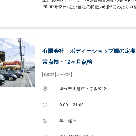
20,000円3日程度<当社の特徴>■細部にわたり
外装も車内も丁寧に■新生自動車の修理理念は「
車」お気軽にお問合せください！【1】オファー
【2】お見積り【3】お見積りにご納得いただけ
上がり次第納車<パーツについて>パーツの持ち
す！ご希望の方はパーツ詳細やお車の情報をオフ
だけますとスムーズに対応可能です。<代車につ
有限会社 ボディーショップ輝の定期
ています。お車の作業中は代車をご利用ください
お客様にご負担いただいております。<入庫受付
常点検・12ヶ月点検
庫受付可能日：水・木・金営業時間：9:00~18:0
代車OK
カードOK
埼玉県川越市下赤坂52‐3
9:00 ~ 21:00
年中無休