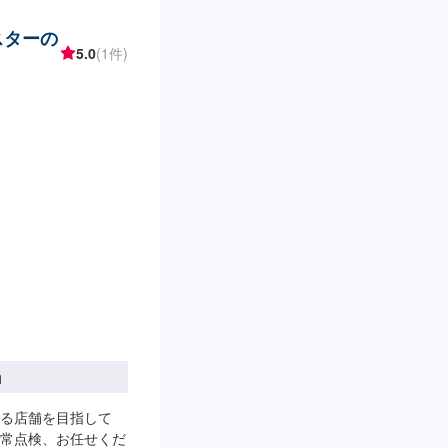
スターの
5.0
(1件)
円
る店舗を目指して
常点検、お任せくだ