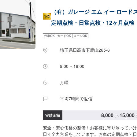
（有）ガレージ エム イー ロード
1位
定期点検・日常点検・12ヶ月点検
代車OK
カードOK
ローンOK
埼玉県日高市下鹿山265-6
9:00 ~ 18:00
月曜
平均7時間で返信
8,000
15,000
実績金額
円
〜
安全・安心価格の整備！お客様に寄り添っていけ
日々全力営業をしています。お車の定期点検・日