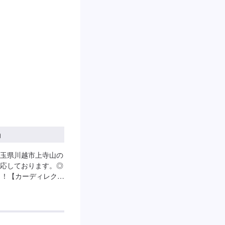
円
玉県川越市上寺山の
応しております。◎
了！【カーディレクタ
様と付き合っていける
客様のトータルカーラ
！【パーツについ
望のお客様は車種情