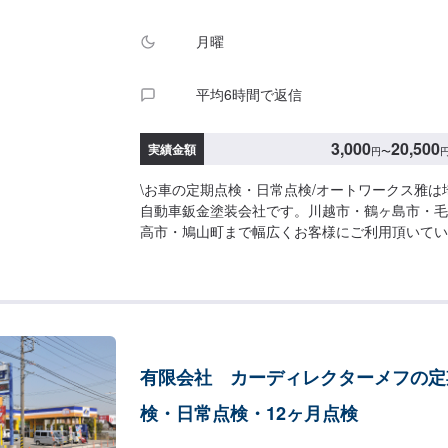
月曜
平均6時間で返信
3,000
20,500
実績金額
円
〜
\お車の定期点検・日常点検/オートワークス雅は
自動車鈑金塗装会社です。川越市・鶴ヶ島市・毛
高市・鳩山町まで幅広くお客様にご利用頂いていま
フティ点検：3000円💵12ヶ月点検：13200円-------------
-----------------------------埼玉県坂戸市
す。大切な愛車を、早く・安く・綺麗に修理致し
の認可を受けた認証工場となっておりますのでキ
走不能な事故車・車検・点検・ドレスアップ・保
ればなんでも当社におまかせ下さい。各保険会社
有限会社 カーディレクターメフの定
ておりますので保険修理もお待ちしております。
検・日常点検・12ヶ月点検