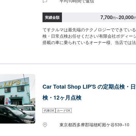
平均10時間で返信
7,700
20,000
実績金額
円
〜
てすクルマは最先端のテクノロジーでできている
検・日常点検お任せください/有限会社ボディー
搭載の車に乗られているオーナー様、当店では法
まの安全を考えて、適切なご提案をさせていただ
新設備を完備】お客さまの「安全」と「安心」は
をしっかり診断できる設備と、私たちの培った技
届けすることができます。安全と安心に関心の高
ぴったりです。【お店選びが重要です！】クルマ
中で、振動などによってこれらのセンサーがズレ
Car Total Shop LIP'S の定期点検
ん。それらの確認は専用の機器を使用するのです
んにもあるわけではないため注意が必要です。<
検・12ヶ月点検
ご用意しています。お車の作業中は代車をご利用
燃料代はお客様にご負担いただいております。<
代車OK
カードOK
休日：年中無休（大型連休のみ休み）営業時間：9:0
のご注意>修理作業時に部品が必要な場合、一般
東京都西多摩郡瑞穂町殿ケ谷539−10
いる部品以外は本国取り寄せとなるため、作業完
ただく場合がございます。また車の性質上、追加