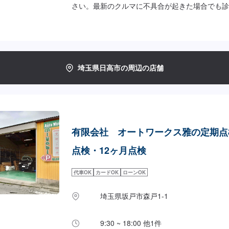
さい。最新のクルマに不具合が起きた場合でも診断
システムを導入。国産・輸入39メーカーと幅広
ます。また、ご要望に応じて中古部品やリビルト
用し、リーズナブルな価格での修理も可能となっ
数：1日程度<当店の特徴>●職人による確かな施
品質には自信あり！技術ならどこにも負けません
埼玉県日高市の周辺の店舗
客様の車の不具合ももとどおりに修理。※当社で
証いたしております。（当社規定によります。詳
ください。）【1】お車の状況を見させていただ
有無から故障発生の可能性がある部位まで法令に
検させていただきます。【2】点検後、必要な修
工賃部品、納車時期、お車のメンテナンスのご提
有限会社 オートワークス雅の定期点
て頂きます。【3】国家整備士が法令整備、お客
整備、部品交換を行い、車輌の整備は完了となり
点検・12ヶ月点検
が発行されましたら車検完了、納車となります。
修理、整備に限り代車の貸し出しを無料で行って
代車OK
カードOK
ローンOK
レンタル貸出も行っております。お気軽にご相談
料代はお客様にご負担いただいております。<定
埼玉県坂戸市森戸1-1
日：月曜日営業時間：9:00~18:00
9:30 ~ 18:00 他1件