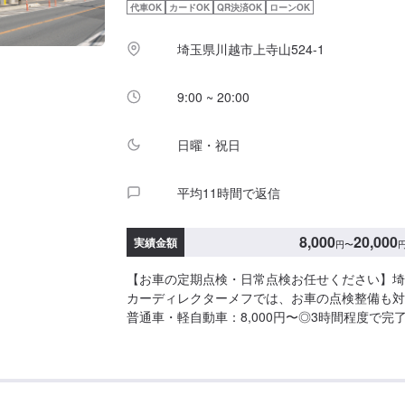
代車OK
カードOK
QR決済OK
ローンOK
埼玉県川越市上寺山524-1
9:00 ~ 20:00
日曜・祝日
平均11時間で返信
8,000
20,000
実績金額
円
〜
【お車の定期点検・日常点検お任せください】埼
カーディレクターメフでは、お車の点検整備も対
普通車・軽自動車：8,000円〜◎3時間程度で完
ーメフの特徴】✔️いかに深く、そして長くお客
かを大切に。✔️自動車販売、車検・点検などお
イフをサポート。まずはお気軽にご相談ください
て】パーツの持ち込み・ご購入も可能です。ご希