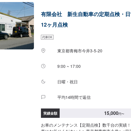
報と、持ち込み・ご購入希望の旨をオファー備考
い。【代車について】作業中は代車の貸し出しが
有限会社 新生自動車の定期点検・日
はお客様負担となります【営業時間・定休日】営業時間
定休日
12ヶ月点検
代車OK
東京都青梅市今井3-5-20
9:00 ~ 17:00
日曜・祝日
平均14時間で返信
15,000
実績金額
円
〜
お車のメンテナンス【定期点検】数千台の実績！
車にお任せください！〜東京都青梅市今井〜●目安金