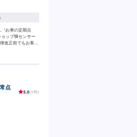
円
。\お車の定期点
ショップ輝センサー
律改正前でもお客さ
いております。【最
、ハイテクのクルマ
術と経験によってお
いお客さまに当店は
を日常使用している
ているかもしれませ
・日常点
が、どのクルマ屋さ
5.0
(1件)
代車について>代車を
ください。※代車の
定休日・営業時間>定
0~21:00<輸入車
的に国内に流通して
了までにお時間をい
部品・作業が必要と