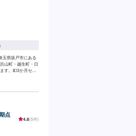
円
埼玉県坂戸市にある
呂山町・越生町・日
す。💵3か月セー
-----------------
にある自動車板金塗装会社で
ます。当社は国から
ズやヘコミから、自
険までお車の事であ
の指定工場にもなっ
期点
4.8
(5件)