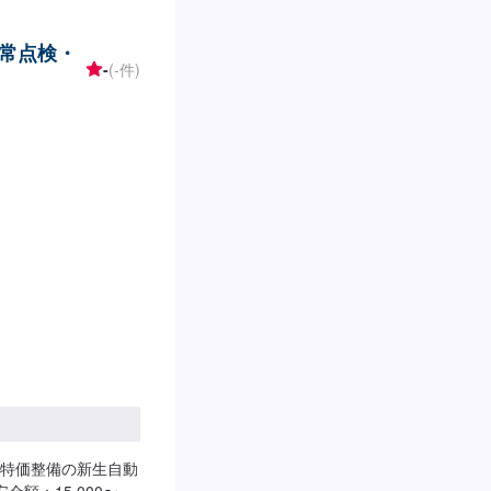
欄にご記載くださ
可能です。※燃料代
常点検・
:9:00〜20:00
-
(-件)
特価整備の新生自動
額：15,000〜