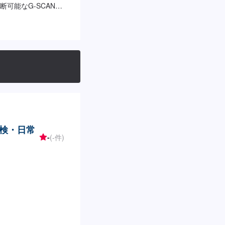
可能なG-SCAN2
い車種に対応しており
パーツを積極的に利
ております。作業日
工●新品より美しく●
！●匠の技術で、お
は整備後、3カ月間保
しくはお問い合わせ
き、現在のトラブル
基づき、きちんと点
理、交換部品、追加
案など、ご連絡させ
検・日常
様のご要望に沿った
-
(-件)
ます。新しい車検証
<代車について>自費
おります。有償での
下さい。※代車の燃
休日・営業時間>定休