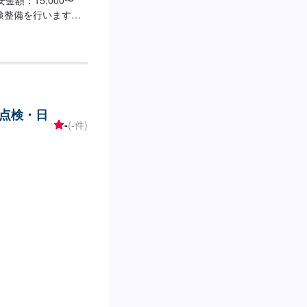
点検整備を行います！■
新しく生まれ変わる
にてお問い合わせ
れば作業開始【4】仕
込み・販売も可能で
ァーにてお送りいた
いて>代車をご用意し
点検・日
。※代車の燃料代は
-
(-件)
可能日・営業時間>入
0