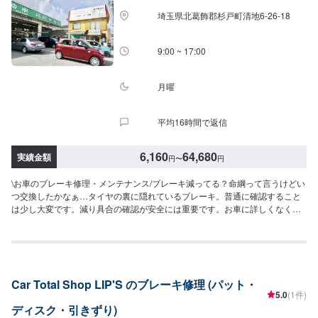
埼玉県北葛飾郡杉戸町清地6-26-18
9:00 ~ 17:00
月曜
平均16時間で返信
6,160
64,680
実績金額
円
〜
円
\お車のブレーキ修理・メンテナンス/ブレーキ減ってる？命綱って言うけどい
つ交換したかなぁ…タイヤの裏に隠れているブレーキ。普通に確認すること
は少し大変です。減り具合の確認が安全には重要です。お車に詳しくなくて
も当店なら安心です！説明力も品質です、安心してご利用くださいませ。お
客様のご要望にお応えします。〜今ある車を大切に〜埼玉県北葛飾郡杉戸町
の株式会社杉戸自動車<料金目安>【ブレーキパッド交換】技術料は6,160円
～リアパッド交換の技術料は4,620円～●国産車：14,300円〜17,600円リアパ
ッド交換：12,100円〜15,400円程度●その他外車：38,500円〜53,900円程度
Car Total Shop LIP'S のブレーキ修理 (パット・
リアパッド交換：29,700円〜41,580円程度【フロントディスクローター交
5.0
(1件)
換】技術料は9,240円～●国産車：14,300円〜18,700円●その他外車：46,200
ディスク・引きずり)
円〜64,680円【その他】●ブレーキシュー交換国産車：14,300円〜19,800円