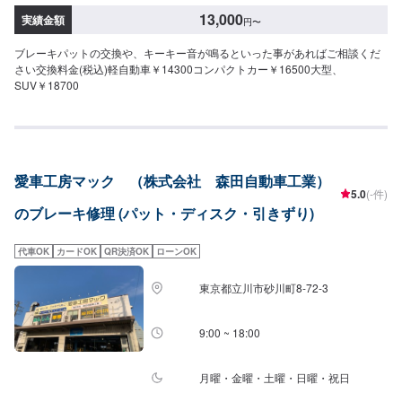
13,000
実績金額
円
〜
ブレーキパットの交換や、キーキー音が鳴るといった事があればご相談くだ
さい交換料金(税込)軽自動車￥14300コンパクトカー￥16500大型、
SUV￥18700
愛車工房マック （株式会社 森田自動車工業）
5.0
(-件)
のブレーキ修理 (パット・ディスク・引きずり)
代車OK
カードOK
QR決済OK
ローンOK
東京都立川市砂川町8-72-3
9:00 ~ 18:00
月曜・金曜・土曜・日曜・祝日