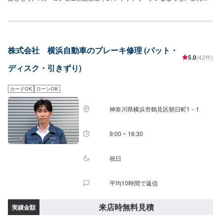
らも。創業以来、たくさんのお客さまに支えられボディーショップ輝はこの
地でクルマの安全と安心を支えてまいりました。お客さまのご要望にお応え
するためカーコンビニ倶楽部やDRPネットワークに加入し、設備を整え、焦
ることなく休むことなく一歩一歩と。クルマのお困りごと、ぜひ当店におま
かせください。【1】オファーにてお問い合わせ【2】お見積り【3】お見積
株式会社 横浜自動車のブレーキ修理 (パット・
りにご納得いただければ作業開始【4】仕上がり次第納車<パーツ持ち込み
5.0
(42件)
OK>パーツの持ち込み・販売が可能です。持ち込みをご希望の方はオファー
ディスク・引きずり)
にて、車種情報と持ち込みパーツの詳細をお送りください。店頭でのパーツ
のご購入をご希望の方も車種情報と購入希望の旨をオファー備考欄に誤入力
ください。<代車について>代車をご用意しています。お車の作業中は代車を
カードOK
ローンOK
ご利用ください。※代車の燃料代はお客様にご負担いただいております。<定
休日・営業時間>定休日：年中無休（大型連休のみ休み）営業時間：
神奈川県横浜市鶴見区朝日町1－1
9:00~21:00<輸入車のご注意>修理作業時に部品が必要な場合、一般的に国内
に流通している部品以外は本国取り寄せとなるため、作業完了までにお時間
をいただく場合がございます。また車の性質上、追加部品・作業が必要とな
9:00 ~ 16:30
るケースがあり、その場合は都度ご連絡をさせていただきます。
祝日
平均10時間で返信
来店時無料見積
実績金額