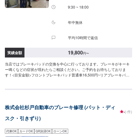
9:30 ~ 18:00
年中無休
平均10時間で返信
19,800
実績金額
円
〜
当店ではブレーキパッドの交換を中心に行っております。ブレーキがキーキ
ー鳴くなどの症状が現れたらご相談ください。ご予約をお待ちしておりま
す！<目安金額>フロントブレーキパッド普通車16,500円~リアブレーキパッ
ド普通車14,300円~フロントブレーキパッド軽自動車14,300円~リアブレーキ
パッド軽自動車13,200円~リアカップキット交換15,400円~リアブレーキシュ
ー(4枚)8,800円~工賃11,000円~
株式会社杉戸自動車のブレーキ修理 (パット・ディ
-
(-件)
スク・引きずり)
代車OK
カードOK
QR決済OK
ローンOK