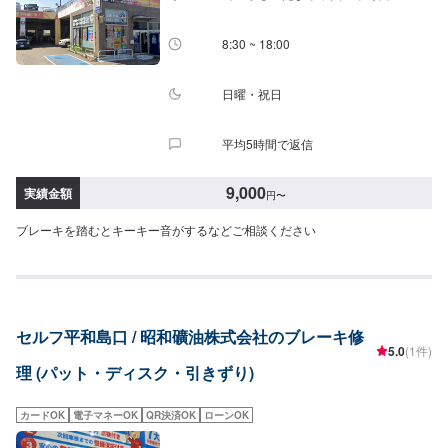
8:30 ~ 18:00
日曜・祝日
平均5時間で返信
9,000
実績金額
円
〜
ブレーキを踏むとキーキー音がするなどご相談ください
セルフ平和島口 / 昭和礦油株式会社のブレーキ修
5.0
(1件)
理 (パット・ディスク・引きずり)
カードOK
電子マネーOK
QR決済OK
ローンOK