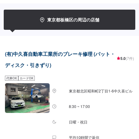
か「ゴォー」といった音はしませんか。それはブレーキパッドが消耗してい
るサインです。ブレーキパッドを交換せず、そのまま放置してしまうと、ブ
レーキが利かなくなり重大な事故を起こしかねません。ブレーキパッドの消
耗は使用状況や管理状態によってさまざまです。音が気になるといった時に
東京都板橋区の周辺の店舗
は、お気軽にご相談ください。<パーツ持ち込みについて>部品の持ち込み可
能です！ネットなどで購入した部品の持ち込みをご希望の方はオファーにて
部品詳細と車種情報をお送りください。<代車について>作業中は代車の貸し
出しが可能です。ご希望の方はお気軽にお問い合わせください。※燃料代はお
客様負担となります。<営業時間・定休日>営業時間：9:00〜18:00定休日：
日曜・祝日
(有)中久喜自動車工業所のブレーキ修理 (パット・
5.0
(7件)
ディスク・引きずり)
代車OK
カードOK
東京都北区昭和町2丁目1-6中久喜ビル
8:30 ~ 17:00
日曜・祝日
平均10時間で返信