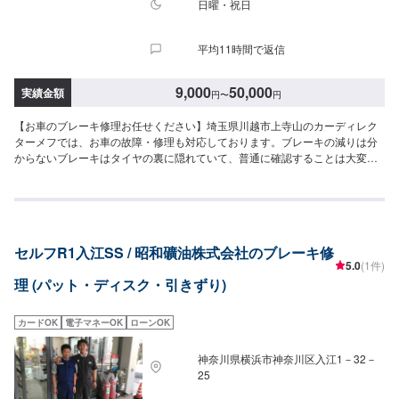
日曜・祝日
平均11時間で返信
9,000
50,000
実績金額
円
〜
円
【お車のブレーキ修理お任せください】埼玉県川越市上寺山のカーディレク
ターメフでは、お車の故障・修理も対応しております。ブレーキの減りは分
からないブレーキはタイヤの裏に隠れていて、普通に確認することは大変な
んです。減っているかの確認は当店におまかせください。またブレーキを踏
んで「キィー」と鳴ったらパッド交換の合図です。その合図を放置すると
「ゴォー」という音がしはじめます。これは大変に危険ですので早めの交換
をお願いします。【カーディレクターメフの特徴】✔️いかに深く、そして長
くお客様と付き合っていけるかを大切に。✔️自動車販売、車検・点検などお
セルフR1入江SS / 昭和礦油株式会社のブレーキ修
客様のトータルカーライフをサポート。まずはお気軽にご相談ください！
5.0
(1件)
【パーツについて】パーツの持ち込み・ご購入も可能です。ご希望のお客様
理 (パット・ディスク・引きずり)
は車種情報と、持ち込み・ご購入希望の旨をオファー備考欄にご記載くださ
い。【代車について】作業中は代車の貸し出しが可能です。※燃料代はお客様
負担となります【営業時間・定休日】営業時間:9:00〜20:00定休日
カードOK
電子マネーOK
ローンOK
神奈川県横浜市神奈川区入江1－32－
25