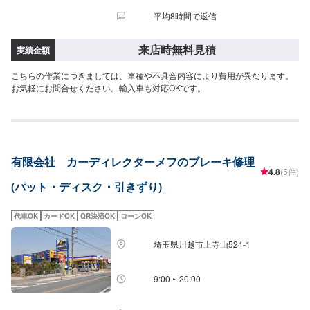
平均8時間で返信
来店時無料見積
実績金額
こちらの作業につきましては、車種や不具合内容により費用が異なります。
お気軽にお問合せください。輸入車も対応OKです。
有限会社 カーディレクターメフのブレーキ修理
4.8
(5件)
(パット・ディスク・引きずり)
代車OK
カードOK
QR決済OK
ローンOK
埼玉県川越市上寺山524-1
9:00 ~ 20:00