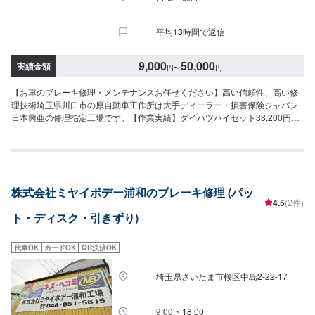
平均13時間で返信
9,000
50,000
実績金額
円
〜
円
【お車のブレーキ修理・メンテナンスお任せください】高い信頼性、高い修
理技術埼玉県川口市の原自動車工作所は大手ディーラー・損害保険ジャパン
日本興亜の修理指定工場です。【作業実績】ダイハツハイゼット33,200円ブ
レーキパッド交換ブレーキを踏むと”キィー”とか”ゴォー”といった音はしませ
んか？それはブレーキがなくなっているサインです。事故になる前に、当社
にブレーキパッド交換をお任せください！※料金など詳しくはお問合せくださ
い。※新品のパッドは10mm。【45年の実績】●1969年創業！●40年の経験で
積み上げたノウハウ●さまざまな鈑金・修理に対応可能【お客様を第一に考え
株式会社ミヤイボデー浦和のブレーキ修理 (パッ
たサービスでおもてなし！】●お見積り、代車、相談は無料！●修理内容とお
4.5
(2件)
見積りの確認後、ご依頼を受けてから作業開始●無料代車（無保険時）を24
ト・ディスク・引きずり)
台ご用意●ご納車前にしっかりと洗車・あんしん点検を行います【パーツ持ち
込み可能】持ち込みパーツの対応もいたします。※パーツの不備などにより、
取り付けができなかった場合でも、動作確認などで発生した工賃をご請求さ
代車OK
カードOK
QR決済OK
せていただきますので、あらかじめご了承ください。【代車について】無料
代車（無保険時）を24台ご用意しております。燃料代はお客さま負担となり
埼玉県さいたま市桜区中島2-22-17
ますので、ご了承ください。【営業時間・定休日】営業時間：8:30〜17:30定
休日：日・祝・第一、第三月曜日
9:00 ~ 18:00