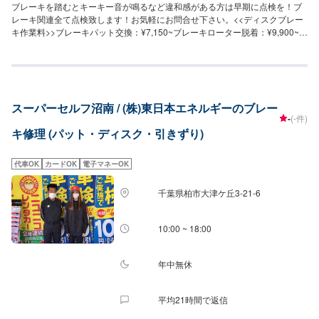
ブレーキを踏むとキーキー音が鳴るなど違和感がある方は早期に点検を！ブ
レーキ関連全て点検致します！お気軽にお問合せ下さい。<<ディスクブレー
キ作業料>>ブレーキパット交換：¥7,150~ブレーキローター脱着：¥9,900~ブ
レーキキャリパーOH：¥14,960~<<ドラムブレーキ作業料>>ブレーキライニ
ング交換(リア左右)：¥11,110~ホイールシリンダー交換：¥11,110~ホイール
シリンダーOH(リア左右)：¥17,270~ブレーキ調整：¥6,050~
スーパーセルフ沼南 / (株)東日本エネルギーのブレー
-
(-件)
キ修理 (パット・ディスク・引きずり)
代車OK
カードOK
電子マネーOK
千葉県柏市大津ケ丘3-21-6
10:00 ~ 18:00
年中無休
平均21時間で返信