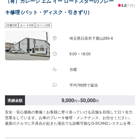
（有）ガレージ エム イー ロードスターのブレー
可能です！【1】オファーにてお問い合わせ【2】お見積り【3】お見積りに
5.0
(1件)
ご納得いただければ作業開始【4】仕上がり次第納車【代車について】納得し
キ修理 (パット・ディスク・引きずり)
ていただけるお見積りから、無料代車のご用意まで自社スタッフが責任をも
ってお受けします。お車の作業中は代車をご利用ください。※代車の燃料代は
お客様にご負担いただいております。【定休日・営業時間】定休日：日曜、
代車OK
カードOK
ローンOK
祭日、第二土曜日営業時間：8:30〜17:30※看板犬が事務所内におりますの
で、重度の犬アレルギーの方はお気をつけください。また、お客様が来店な
埼玉県日高市下鹿山265-6
さった際に少し吠えることがございます。ご了承いただけますと幸いです。
9:00 ~ 18:00
月曜
平均7時間で返信
9,000
50,000
実績金額
円
〜
円
安全・安心価格の整備！お客様に寄り添っていける店舗を目指して日々全力
営業をしています。お車のブレーキ修理・メンテナンス、お任せください。
最新のクルマに不具合が起きた場合でも診断可能なG-SCAN2システムを導
入。国産・輸入39メーカーと幅広い車種に対応しております。また、ご要望
に応じて中古部品やリビルトパーツを積極的に利用し、リーズナブルな価格
での修理も可能となっております。<当店の特徴>●職人による確かな施工●新