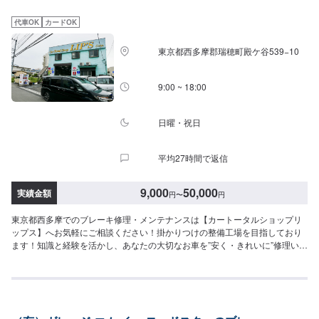
程度●ブレーキカップ交換：11,000円〜●ベルト調整：3,080円〜7,700円程度
●パッドセンサー交換：6,160円〜15,400円程度●キャリパーオーバーホー
代車OK
カードOK
ル：11,550円〜23,100円程度●サイドブレーキ調整：3,080円〜8,624円程度●
ブレーキ鳴き防止：3,080円〜6,160円程度●ブレーキオイル交換：4,400円〜
東京都西多摩郡瑞穂町殿ケ谷539−10
9,240円ハイブリッド・電気自動車の場合7,700円〜上記金額は車種や状態に
より上下する場合もございますので、予めご了承ください。<パーツ持ち込み
可能>パーツ持ち込みも可能です。持ち込みの場合はオファーにて、部品の詳
9:00 ~ 18:00
細や車種情報をお送りください。部品のご購入のご案内も可能ですので、ご
希望の方はその旨をオファー詳細にてお伝えください。他店購入車の対応
も、輸入車の対応も、クルマの購入もいろいろ、説明力も対応力も！1969年
日曜・祝日
に創業して以来、50年以上この地でお店を営業させていただいております。
チェーン店への加盟、地元の皆様の支えでここまで1歩ずつ成長をさせて頂き
平均27時間で返信
ました。これからもお客様に笑顔を届けられるよう、新しいお店のオープン
も進んでおります。
9,000
50,000
実績金額
円
〜
円
東京都西多摩でのブレーキ修理・メンテナンスは【カートータルショップリ
ップス】へお気軽にご相談ください！掛かりつけの整備工場を目指しており
ます！知識と経験を活かし、あなたの大切なお車を”安く・きれいに”修理いた
します。国産車はもちろん、輸入車も修理経験豊富です。修理内容やお見積
もりの金額内容について、丁寧にご説明いたしますので、車の修理に関して
の知識をお持ちでない方でも、ご安心ください。<当社の特徴>◾国産車はもち
ろん、輸入車も修理経験豊富！◾修理内容やお見積もりの金額内容について、
丁寧にご説明いたします◾リサイクルパ−ツ使用により価格を安くすることも