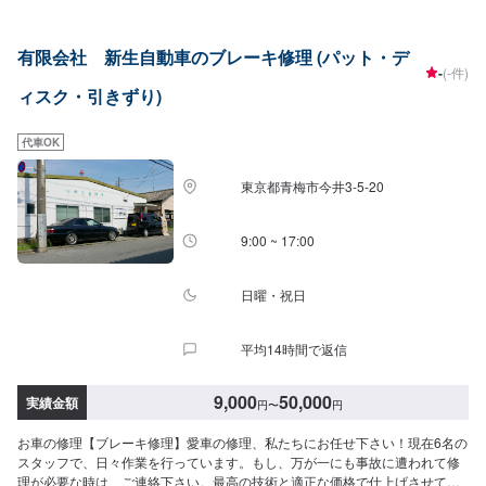
品より美しく●品質には自信あり！技術ならどこにも負けません！●匠の技術
で、お客様の車の不具合ももとどおりに修理。※当社では整備後、3カ月間保
有限会社 新生自動車のブレーキ修理 (パット・デ
証いたしております。（当社規定によります。詳しくはお問い合わせくださ
-
(-件)
い。）【1】お車の状況を見させていただき、現在のトラブル有無から故障発
ィスク・引きずり)
生の可能性がある部位まで法令に基づき、きちんと点検させていただきま
す。【2】点検後、必要な修理、交換部品、追加工賃部品、納車時期、お車の
メンテナンスのご提案など、ご連絡させて頂きます。【3】国家整備士が法令
代車OK
整備、お客様のご要望に沿った整備、部品交換を行い、車輌の整備は完了と
なります。新しい車検証が発行されましたら車検完了、納車となります。<代
東京都青梅市今井3-5-20
車について>自費修理、整備に限り代車の貸し出しを無料で行っております。
有償でのレンタル貸出も行っております。お気軽にご相談下さい。※代車の燃
料代はお客様にご負担いただいております。<定休日・営業時間>定休日：月
9:00 ~ 17:00
曜日営業時間：9:00~18:00
日曜・祝日
平均14時間で返信
9,000
50,000
実績金額
円
〜
円
お車の修理【ブレーキ修理】愛車の修理、私たちにお任せ下さい！現在6名の
スタッフで、日々作業を行っています。もし、万が一にも事故に遭われて修
理が必要な時は、ご連絡下さい。最高の技術と適正な価格で仕上げさせて頂