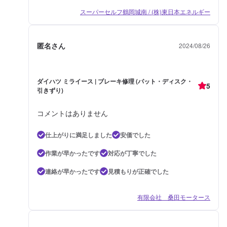
スーパーセルフ鶴岡城南 / (株)東日本エネルギー
匿名さん
2024/08/26
ダイハツ ミライース | ブレーキ修理 (パット・ディスク・
5
引きずり)
コメントはありません
仕上がりに満足しました
安価でした
作業が早かったです
対応が丁寧でした
連絡が早かったです
見積もりが正確でした
有限会社 桑田モータース