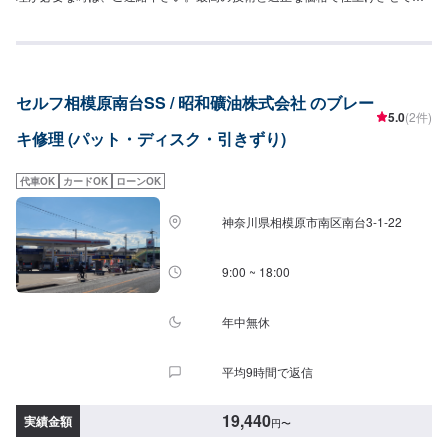
きます。【1】オファーにてお問い合わせ【2】お見積り【3】お見積りにご
納得いただければ作業開始【4】仕上がり次第納車<パーツについて>パーツ
の持ち込み・販売も可能です！ご希望の方はパーツ詳細やお車の情報をオフ
ァーにてお送りいただけますとスムーズに対応可能です。<代車について>代
車をご用意しています。お車の作業中は代車をご利用ください。※代車の燃料
セルフ相模原南台SS / 昭和礦油株式会社 のブレー
代はお客様にご負担いただいております。<入庫受付可能日・営業時間>入庫
5.0
(2件)
受付可能日：水・木・金営業時間：9:00~18:00
キ修理 (パット・ディスク・引きずり)
代車OK
カードOK
ローンOK
神奈川県相模原市南区南台3-1-22
9:00 ~ 18:00
年中無休
平均9時間で返信
19,440
実績金額
円
〜