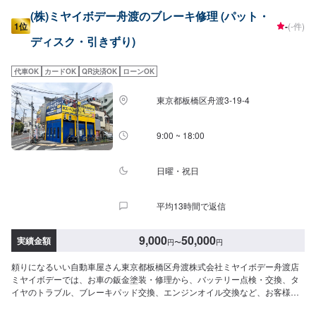
(株)ミヤイボデー舟渡のブレーキ修理 (パット・
1位
-
(-件)
ディスク・引きずり)
代車OK
カードOK
QR決済OK
ローンOK
東京都板橋区舟渡3-19-4
9:00 ~ 18:00
日曜・祝日
平均13時間で返信
9,000
50,000
実績金額
円
〜
円
頼りになるいい自動車屋さん東京都板橋区舟渡株式会社ミヤイボデー舟渡店
ミヤイボデーでは、お車の鈑金塗装・修理から、バッテリー点検・交換、タ
イヤのトラブル、ブレーキパッド交換、エンジンオイル交換など、お客様の
お車に関わる様々なご相談に対応可能です。ブレーキを踏むと「キィー」と