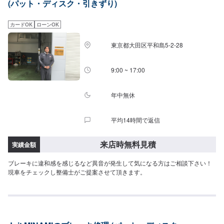
(パット・ディスク・引きずり)
法第59条で規定の『低圧電気取扱特別教育実施工場』）●最新の設備と有資
格者「指定工場」ならではの、最新の設備と国家資格を持ったプロのスタッ
フが、あなたのお車を隅々までチェック、メンテナンスします。\パーツ持ち
カードOK
ローンOK
込みについて/パーツのお持ち込みは可能です！ご希望の方はオファーをお送
りいただく際に、パーツの詳細とお車の車検証、または車種情報をお送りく
東京都大田区平和島5-2-28
ださい。場合によっては対応できかねることもございますので、あらかじめ
ご了承ください。\代車について/作業中は代車をお出しすることも可能ですの
で、ご希望の方はお気軽にお申し付けください。※燃料代はお客さま負担とな
9:00 ~ 17:00
ります。\営業時間・定休日/営業時間：8:45～18:00定休日：日曜日
年中無休
平均14時間で返信
来店時無料見積
実績金額
ブレーキに違和感を感じるなど異音が発生して気になる方はご相談下さい！
現車をチェックし整備士がご提案させて頂きます。