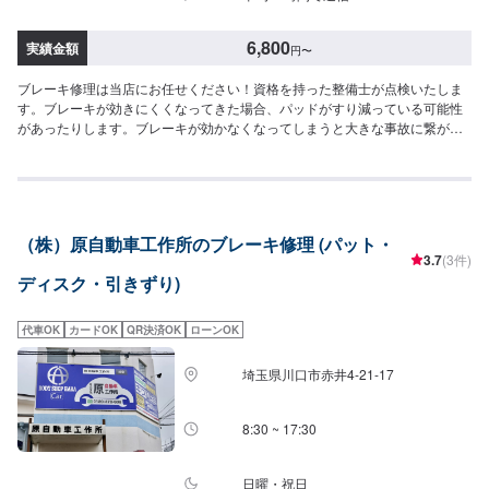
6,800
実績金額
円
〜
ブレーキ修理は当店にお任せください！資格を持った整備士が点検いたしま
す。ブレーキが効きにくくなってきた場合、パッドがすり減っている可能性
があったりします。ブレーキが効かなくなってしまうと大きな事故に繋がっ
てしまいますので不調を感じたら早めに点検、修理をしましょう。ご予約を
お待ちしております！<費用について>パッド交換6,800円~ディスク交換
11,300円~
（株）原自動車工作所のブレーキ修理 (パット・
3.7
(3件)
ディスク・引きずり)
代車OK
カードOK
QR決済OK
ローンOK
埼玉県川口市赤井4-21-17
8:30 ~ 17:30
日曜・祝日