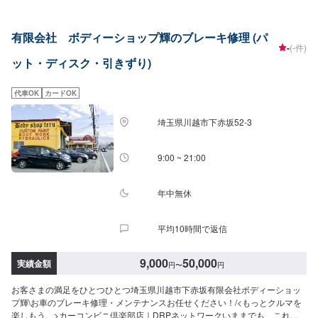
んなんです。『Maintenance』愛車のメンテナンス、皆さんいつ行っていま
すか？クルマの日常で気になるメンテナンスも当店におまかせ！【1】オファ
有限会社 ボディーショップ輝のブレーキ修理 (パ
ーにてお問い合わせ【2】お見積り【3】お見積りにご納得いただければ作業
-
(-件)
開始【4】仕上がり次第納車『パーツ持ち込みOK！⭕️』欲しくて買ったけど
ット・ディスク・引きずり)
うまく付けられない、そんなご経験はありませんか？ジェイピットミナミで
は、ネットでご購入いただいたパーツを取り付けることが可能です。クルマ
好きの皆さんのピットワーカーにおまかせください。『代車について』代車
代車OK
カードOK
をご用意しています。お車の作業中は代車をご利用ください。※代車の燃料代
はお客様にご負担いただいております。『営業時間・定休日』営業時間：
埼玉県川越市下赤坂52‐3
8:30〜18:00定休日：日・祝・第一月曜
9:00 ~ 21:00
年中無休
平均10時間で返信
9,000
50,000
実績金額
円
〜
円
お客さまの満足をひとつひとつ埼玉県川越市下赤坂有限会社ボディーショッ
プ輝\お車のブレーキ修理・メンテナンスお任せください！/<もっとクルマを
楽しもう。>カーコンビニ倶楽部店｜DRPネットワークいままでも、これか