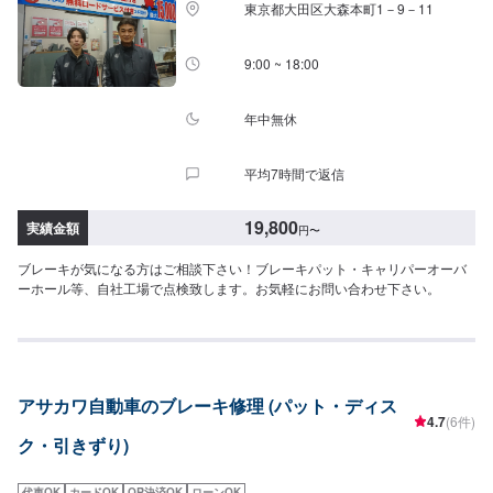
東京都大田区大森本町1－9－11
9:00 ~ 18:00
年中無休
平均7時間で返信
19,800
実績金額
円
〜
ブレーキが気になる方はご相談下さい！ブレーキパット・キャリパーオーバ
ーホール等、自社工場で点検致します。お気軽にお問い合わせ下さい。
アサカワ自動車のブレーキ修理 (パット・ディス
4.7
(6件)
ク・引きずり)
代車OK
カードOK
QR決済OK
ローンOK