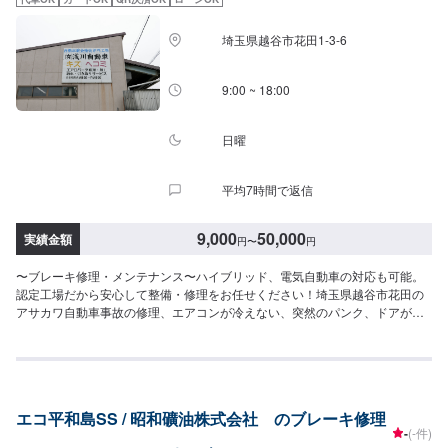
埼玉県越谷市花田1-3-6
9:00 ~ 18:00
日曜
平均7時間で返信
9,000
50,000
実績金額
円
〜
円
〜ブレーキ修理・メンテナンス〜ハイブリッド、電気自動車の対応も可能。
認定工場だから安心して整備・修理をお任せください！埼玉県越谷市花田の
アサカワ自動車事故の修理、エアコンが冷えない、突然のパンク、ドアが開
かない、ライトが切れた、エンジンがかからないなど車に関するトラブルに
対応！創業50年の実績で、安心・丁寧に対応いたします。お車のことなら、
どんなことでもお気軽にご相談ください。【作業実績】トヨタノア14,850円
\アサカワ自動車の強み/●関東運輸局の"認証工場"国が指定した車の点検整備
や修理を自社で行います。厳しい認定基準をクリアしているから可能な、安
エコ平和島SS / 昭和礦油株式会社 のブレーキ修理
全と安心をお約束します。●ハイブリッド車・電気自動車の修理に対応アサカ
-
(-件)
ワ自動車は、ハイブリット車・電気自動車の取扱工場です。（労働安全衛生