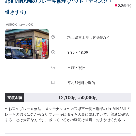
Jpit MINAMIのブレーキ修理 (パット・ディスク・
5.0
(8件)
引きずり)
代車OK
ローンOK
埼玉県富士見市勝瀬909‐1
8:30 ~ 18:00
日曜・祝日
平均5時間で返信
12,100
50,000
実績金額
円
〜
円
〜お車のブレーキ修理・メンテナンス〜埼玉県富士見市勝瀬のJpitMINAMIブ
レーキの減りは分からないブレーキはタイヤの裏に隠れていて、普通に確認
することは大変なんです。減っているかの確認は当店におまかせください。
またブレーキを踏んで「キィー」と鳴ったらパッド交換の合図です。その合
図を放置すると「ゴォー」という音がしはじめます。これは大変危険ですの
で早めの交換をお願いします。WeloveCarsクルマが好き、だからクルマ屋さ