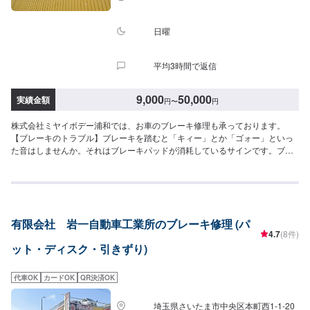
日曜
平均3時間で返信
9,000
50,000
実績金額
円
〜
円
株式会社ミヤイボデー浦和では、お車のブレーキ修理も承っております。
【ブレーキのトラブル】ブレーキを踏むと「キィー」とか「ゴォー」といっ
た音はしませんか。それはブレーキパッドが消耗しているサインです。ブレ
ーキパッドを交換せず、そのまま放置してしまうと、ブレーキが利かなくな
り重大な事故を起こしかねません。ブレーキパッドの消耗は使用状況や管理
状態によってさまざまです。音が気になるといった時には、お気軽にご相談
ください。【作業の流れ】【1】お問い合わせ【2】車の確認・お見積もりの
作成【3】車のお預かり【4】修理開始【5】修理終了・お支払い【6】アフタ
有限会社 岩一自動車工業所のブレーキ修理 (パ
ーサポート【代車について】作業中にお車が必要なお客様には、代車をお出
4.7
(8件)
しすることもできますので事前にご相談ください。代車は、ご希望の車種が
ット・ディスク・引きずり)
お選びいただけ、ほぼすべてにETC、ナビが付いております。※代車の燃料代
はお客様にご負担いただいております。【定休日・営業時間】定休日：年中
無休（大型連休のみ休み）営業時間：9:00~18:00
代車OK
カードOK
QR決済OK
埼玉県さいたま市中央区本町西1-1-20