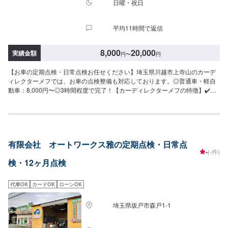
日曜・祝日
平均11時間で返信
8,000
20,000
実績金額
円
〜
円
【お車の定期点検・日常点検お任せください】埼玉県川越市上寺山のカーデ
ィレクターメフでは、お車の点検整備も対応しております。◎普通車・軽自
動車：8,000円〜◎3時間程度で完了！【カーディレクターメフの特徴】✔️い
かに深く、そして長くお客様と付き合っていけるかを大切に。✔️自動車販
売、車検・点検などお客様のトータルカーライフをサポート。まずはお気軽
にご相談ください！【パーツについて】パーツの持ち込み・ご購入も可能で
す。ご希望のお客様は車種情報と、持ち込み・ご購入希望の旨をオファー備
考欄にご記載ください。【代車について】作業中は代車の貸し出しが可能で
有限会社 オートワークス雅の定期点検・日常点
す。※燃料代はお客様負担となります【営業時間・定休日】営業時間:9:00〜
-
(-件)
20:00定休日
検・12ヶ月点検
代車OK
カードOK
ローンOK
埼玉県坂戸市森戸1-1