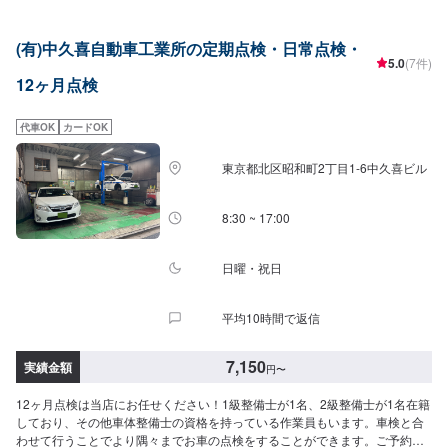
(有)中久喜自動車工業所の定期点検・日常点検・
5.0
(7件)
12ヶ月点検
代車OK
カードOK
東京都北区昭和町2丁目1-6中久喜ビル
8:30 ~ 17:00
日曜・祝日
平均10時間で返信
7,150
実績金額
円
〜
12ヶ月点検は当店にお任せください！1級整備士が1名、2級整備士が1名在籍
しており、その他車体整備士の資格を持っている作業員もいます。車検と合
わせて行うことでより隅々までお車の点検をすることができます。ご予約を