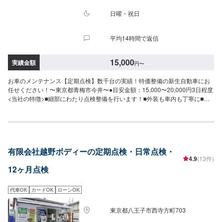
日曜・祝日
平均14時間で返信
15,000
実績金額
円
〜
お車のメンテナンス【定期点検】数千台の実績！特価整備の新生自動車にお
任せください！〜東京都青梅市今井〜●目安金額：15,000〜20,000円3日程度
<当社の特徴>■細部にわたり点検整備を行います！■外装も車内も丁寧に■新
生自動車の修理理念は「新しく生まれ変わる車」お気軽にお問合せくださ
い！【1】オファーにてお問い合わせ【2】お見積り【3】お見積りにご納得
いただければ作業開始【4】仕上がり次第納車<パーツについて>パーツの持
ち込み・販売も可能です！ご希望の方はパーツ詳細やお車の情報をオファー
にてお送りいただけますとスムーズに対応可能です。<代車について>代車を
有限会社越野ボディーの定期点検・日常点検・
ご用意しています。お車の作業中は代車をご利用ください。※代車の燃料代は
4.9
(13件)
お客様にご負担いただいております。<入庫受付可能日・営業時間>入庫受付
12ヶ月点検
可能日：水・木・金営業時間：9:00~18:00
代車OK
カードOK
ローンOK
東京都八王子市西寺方町703