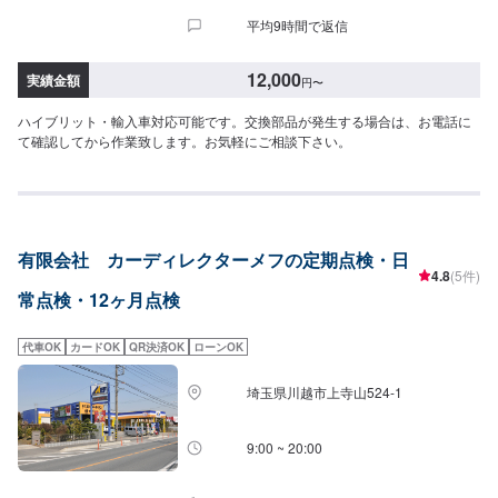
平均9時間で返信
12,000
実績金額
円
〜
ハイブリット・輸入車対応可能です。交換部品が発生する場合は、お電話に
て確認してから作業致します。お気軽にご相談下さい。
有限会社 カーディレクターメフの定期点検・日
4.8
(5件)
常点検・12ヶ月点検
代車OK
カードOK
QR決済OK
ローンOK
埼玉県川越市上寺山524-1
9:00 ~ 20:00