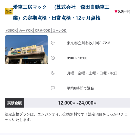
愛車工房マック （株式会社 森田自動車工
1位
5.0
(-件)
業）の定期点検・日常点検・12ヶ月点検
代車OK
カードOK
QR決済OK
ローンOK
東京都立川市砂川町8-72-3
9:00 ~ 18:00
月曜・金曜・土曜・日曜・祝日
平均8時間で返信
12,000
24,000
実績金額
円
〜
円
法定点検プランは、エンジンオイル交換無料です！法定項目をしっかりチェ
ックいたします。