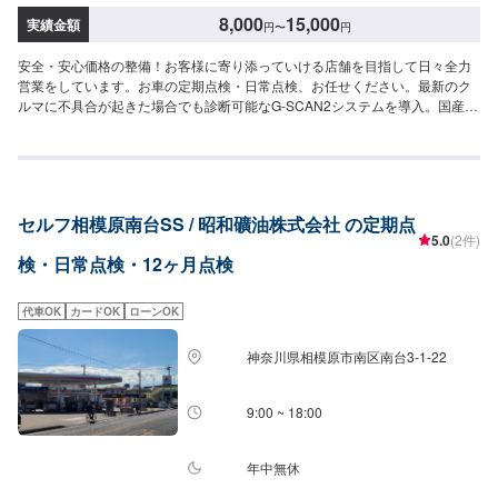
8,000
15,000
実績金額
円
〜
円
安全・安心価格の整備！お客様に寄り添っていける店舗を目指して日々全力
営業をしています。お車の定期点検・日常点検、お任せください。最新のク
ルマに不具合が起きた場合でも診断可能なG-SCAN2システムを導入。国産・
輸入39メーカーと幅広い車種に対応しております。また、ご要望に応じて中
古部品やリビルトパーツを積極的に利用し、リーズナブルな価格での修理も
可能となっております。作業日数：1日程度<当店の特徴>●職人による確かな
施工●新品より美しく●品質には自信あり！技術ならどこにも負けません！●
匠の技術で、お客様の車の不具合ももとどおりに修理。※当社では整備後、3
セルフ相模原南台SS / 昭和礦油株式会社 の定期点
カ月間保証いたしております。（当社規定によります。詳しくはお問い合わ
5.0
(2件)
せください。）【1】お車の状況を見させていただき、現在のトラブル有無か
検・日常点検・12ヶ月点検
ら故障発生の可能性がある部位まで法令に基づき、きちんと点検させていた
だきます。【2】点検後、必要な修理、交換部品、追加工賃部品、納車時期、
お車のメンテナンスのご提案など、ご連絡させて頂きます。【3】国家整備士
代車OK
カードOK
ローンOK
が法令整備、お客様のご要望に沿った整備、部品交換を行い、車輌の整備は
完了となります。新しい車検証が発行されましたら車検完了、納車となりま
神奈川県相模原市南区南台3-1-22
す。<代車について>自費修理、整備に限り代車の貸し出しを無料で行ってお
ります。有償でのレンタル貸出も行っております。お気軽にご相談下さい。※
代車の燃料代はお客様にご負担いただいております。<定休日・営業時間>定
9:00 ~ 18:00
休日：月曜日営業時間：9:00~18:00
年中無休