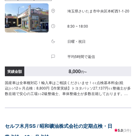
埼玉県さいたま市中央区本町西1-1-20
8:30 ~ 18:00
日曜・祝日
平均5時間で返信
8,000
実績金額
円
〜
国産車は全車種対応！輸入車はご相談くださいませ！<<点検基本料金(税
込)>>12ヶ月点検：8,800円【作業実績】トヨタパッソ27,137円<<整備士が多
数在籍で安心の工場>>2級整備士、車体整備士が多数在籍しております。お
車の整備の際も安心してご依頼くださいませ。<<無料の代車のご用意ござい
ます>>ダイハツミライースなど代車をご用意しております。定期点検・日常
点検中にお車が必要な場合にもご安心ください。
セルフ木月SS / 昭和礦油株式会社の定期点検・日
5.0
(3件)