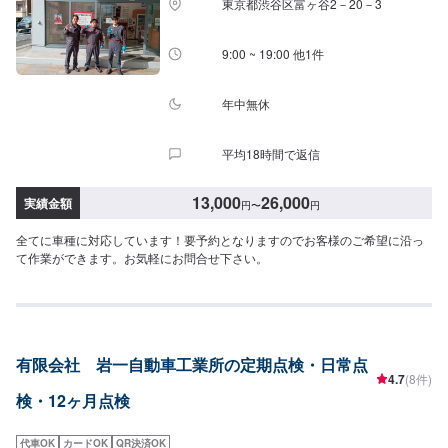
東京都渋谷区富ヶ谷2－20－3
9:00 ~ 19:00 他1件
年中無休
平均18時間で返信
13,000
26,000
実績金額
円
〜
円
全てに車種に対応しています！要予約となりますのでお客様のご希望に沿っ
て作業ができます。お気軽にお問合せ下さい。
有限会社 岩一自動車工業所の定期点検・日常点
4.7
(8件)
検・12ヶ月点検
代車OK
カードOK
QR決済OK