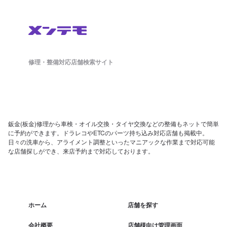
修理・整備対応店舗検索サイト
鈑金(板金)修理から車検・オイル交換・タイヤ交換などの整備もネットで簡単
に予約ができます。ドラレコやETCのパーツ持ち込み対応店舗も掲載中。
日々の洗車から、アライメント調整といったマニアックな作業まで対応可能
な店舗探しができ、来店予約まで対応しております。
ホーム
店舗を探す
会社概要
店舗様向け管理画面