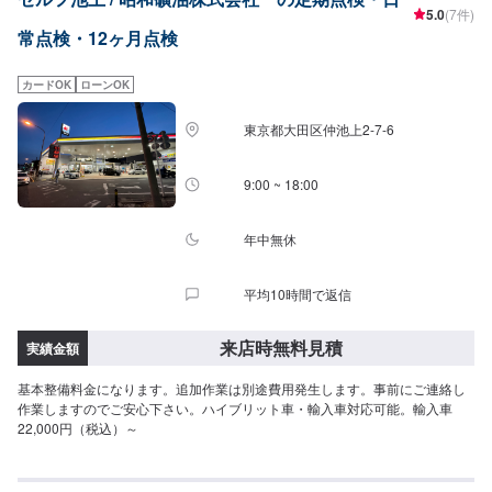
5.0
(7件)
常点検・12ヶ月点検
カードOK
ローンOK
東京都大田区仲池上2-7-6
9:00 ~ 18:00
年中無休
平均10時間で返信
来店時無料見積
実績金額
基本整備料金になります。追加作業は別途費用発生します。事前にご連絡し
作業しますのでご安心下さい。ハイブリット車・輸入車対応可能。輸入車
22,000円（税込）～