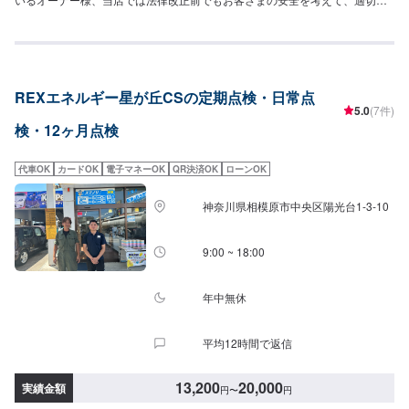
ご提案をさせていただいております。【最新設備を完備】お客さまの「安
全」と「安心」は、ハイテクのクルマをしっかり診断できる設備と、私たち
の培った技術と経験によってお届けすることができます。安全と安心に関心
の高いお客さまに当店はぴったりです。【お店選びが重要です！】クルマを
日常使用している中で、振動などによってこれらのセンサーがズレているか
REXエネルギー星が丘CSの定期点検・日常点
もしれません。それらの確認は専用の機器を使用するのですが、どのクルマ
5.0
(7件)
屋さんにもあるわけではないため注意が必要です。<代車について>代車をご
検・12ヶ月点検
用意しています。お車の作業中は代車をご利用ください。※代車の燃料代はお
客様にご負担いただいております。<定休日・営業時間>定休日：年中無休
（大型連休のみ休み）営業時間：9:00~21:00<輸入車のご注意>修理作業時に
代車OK
カードOK
電子マネーOK
QR決済OK
ローンOK
部品が必要な場合、一般的に国内に流通している部品以外は本国取り寄せと
なるため、作業完了までにお時間をいただく場合がございます。また車の性
神奈川県相模原市中央区陽光台1-3-10
質上、追加部品・作業が必要となるケースがあり、その場合は都度ご連絡を
させていただきます。
9:00 ~ 18:00
年中無休
平均12時間で返信
13,200
20,000
実績金額
円
〜
円