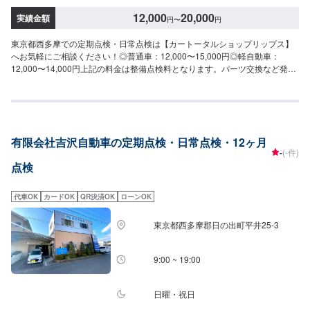
12,000
20,000
実績金額
円
〜
円
東京都西多摩での定期点検・日常点検は【カートータルショップリップス】
へお気軽にご相談ください！◎普通車：12,000〜15,000円◎軽自動車：
12,000〜14,000円上記の料金は整備点検料となります。パーツ交換など発生
した場合については金額が変わる可能性がございますので、あらかじめご了
承ください。掛かりつけの整備工場を目指しております！知識と経験を活か
し、あなたの大切なお車を”安く・きれいに”修理いたします。国産車はもちろ
ん、輸入車も修理経験豊富です。修理内容やお見積もりの金額内容につい
て、丁寧にご説明いたしますので、車の修理に関しての知識をお持ちでない
有限会社吉沢自動車の定期点検・日常点検・12ヶ月
方でも、ご安心ください。<当社の特徴>◾国産車はもちろん、輸入車も修理経
-
(-件)
験豊富！◾修理内容やお見積もりの金額内容について、丁寧にご説明いたしま
点検
す◾リサイクルパ−ツ使用により価格を安くすることも可能です！【1】オファ
ーにてお問い合わせ【2】お見積り【3】お見積りにご納得いただければ作業
開始【4】仕上がり次第納車【代車について】納得していただけるお見積りか
代車OK
カードOK
QR決済OK
ローンOK
ら、無料代車のご用意まで自社スタッフが責任をもってお受けします。お車
の作業中は代車をご利用ください。※代車の燃料代はお客様にご負担いただい
東京都西多摩郡日の出町平井25-3
ております。【定休日・営業時間】定休日：日曜、祭日、第二土曜日営業時
間：8:30〜17:30※看板犬が事務所内におりますので、重度の犬アレルギーの
方はお気をつけください。また、お客様が来店なさった際に少し吠えること
9:00 ~ 19:00
がございます。ご了承いただけますと幸いです。
日曜・祝日