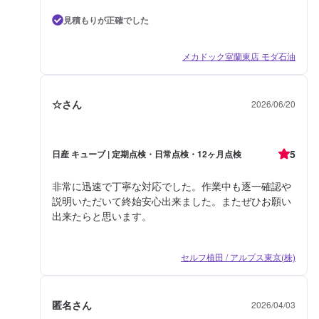
見積もりが正確でした
メカドック室蘭東店 モダ石油
☆さん
2026/06/20
5
日産 キューブ | 定期点検・日常点検・12ヶ月点検
非常に迅速で丁寧な対応でした。作業中も逐一確認や
説明いただいて終始安心出来ました。またぜひお願い
出来たらと思います。
セルフ植田 / アルプス東京(株)
匿名さん
2026/04/03