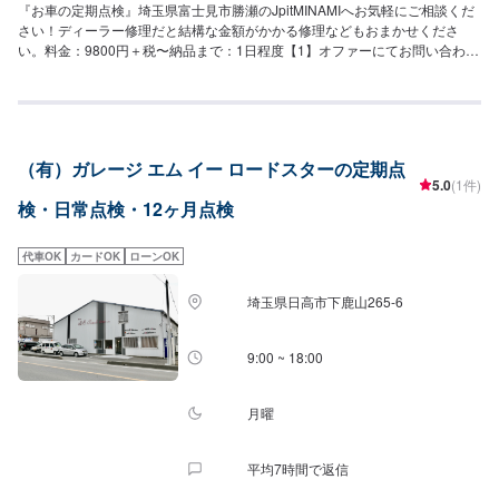
『お車の定期点検』埼玉県富士見市勝瀬のJpitMINAMIへお気軽にご相談くだ
さい！ディーラー修理だと結構な金額がかかる修理などもおまかせくださ
い。料金：9800円＋税〜納品まで：1日程度【1】オファーにてお問い合わせ
【2】お見積り【3】お見積りにご納得いただければ作業開始【4】仕上がり
次第納車『パーツ持ち込みOK！⭕️』欲しくて買ったけどうまく付けられな
い、そんな経験はございませんか？ジェイピットミナミでは、ネットで購入
したパーツを取り付けることが可能です。クルマ好きの皆さんのピットワー
カーにおまかせください。『代車について』代車をご用意しています。お車
（有）ガレージ エム イー ロードスターの定期点
の作業中は代車をご利用ください。※代車の燃料代はお客様にご負担いただい
5.0
(1件)
ております。『営業時間・定休日』営業時間：8:30〜18:00定休日：日・祝・
検・日常点検・12ヶ月点検
第一月曜
代車OK
カードOK
ローンOK
埼玉県日高市下鹿山265-6
9:00 ~ 18:00
月曜
平均7時間で返信