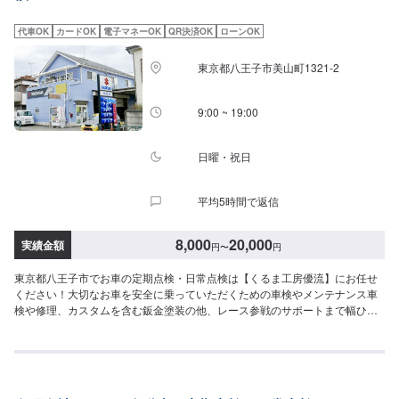
完了・納車(6)フォローアップ作業完了後に万が一不具合が生じてしまった場
合でも、品質保証付きの整備メニューでアフターフォローもしっかりと対応
代車OK
カードOK
電子マネーOK
QR決済OK
ローンOK
します。お客様の安心で安全なカーライフに寄り添います。<代車について>
無料の代車をご用意しています。お車の作業中は代車をご利用ください。※代
東京都八王子市美山町1321-2
車の燃料代はお客様にご負担いただいております。※内容などにより貸し出し
出来かねる場合もございます。
9:00 ~ 19:00
日曜・祝日
平均5時間で返信
8,000
20,000
実績金額
円
〜
円
東京都八王子市でお車の定期点検・日常点検は【くるま工房優流】にお任せ
ください！大切なお車を安全に乗っていただくための車検やメンテナンス車
検や修理、カスタムを含む鈑金塗装の他、レース参戦のサポートまで幅ひろ
くお応えできるのは20年のノウハウがあるから。生活の手段でもあり、楽し
みの一部でもある車。お客様が思い描いた夢を並走できるパートナーであり
たいと考えています。ドライブ中の不具合やなんだかおかしい気がする…な
どのお悩みもお気軽にご相談ください！【お客様のニーズをお聞きしなが
ら、お客様の夢を共に考えます。】お任せいただいた大切な車は、教育体制