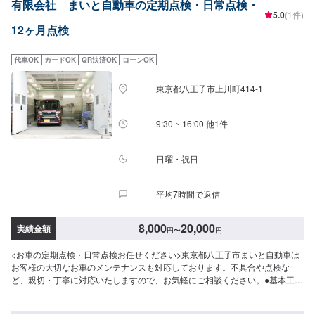
有限会社 まいと自動車の定期点検・日常点検・
の行き届いたスタッフと最新の環境で、ご相談窓口から実際の作業、納車に
5.0
(1件)
至るまでを一人の職人が担当しています。それはお客様との信頼を築くため
12ヶ月点検
でもあり、納車までの期間を短縮するためでもあります。専門性の高さやス
キルの高いサービスをお客様に提供し「また来るよ！」と言っていただくプ
ロセスが優流のトータルサービスです。【1】オファーにてお問い合わせ
代車OK
カードOK
QR決済OK
ローンOK
【2】ご来店・入庫・お見積り【3】お見積りにご納得いただければ作業開始
【4】仕上がり次第納車【代車について】代車をご用意しています。お車の作
東京都八王子市上川町414-1
業中は代車をご利用ください。※代車の燃料代はお客様にご負担いただいてお
ります。【定休日・営業時間】定休日：日曜・祝日営業時間：9:00~19:00
9:30 ~ 16:00 他1件
日曜・祝日
平均7時間で返信
8,000
20,000
実績金額
円
〜
円
<お車の定期点検・日常点検お任せください>東京都八王子市まいと自動車は
お客様の大切なお車のメンテナンスも対応しております。不具合や点検な
ど、親切・丁寧に対応いたしますので、お気軽にご相談ください。●基本工
賃：8,000円〜車種やパーツ交換の有無により、金額が異なります。●安心の
認証工場でしっかり整備！●輸入車対応可能●パーツ持ち込みOK！リサイクル