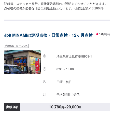
記録簿、ステッカー発行。現状報告書類のご説明までさせていただきます。
点検後の整備が必要な場合は別途金額となります。<目安金額>13,200円~
5.0
(8件)
Jpit MINAMIの定期点検・日常点検・12ヶ月点検
代車OK
ローンOK
埼玉県富士見市勝瀬909‐1
8:30 ~ 18:00
日曜・祝日
平均5時間で返信
10,780
20,000
実績金額
円
〜
円