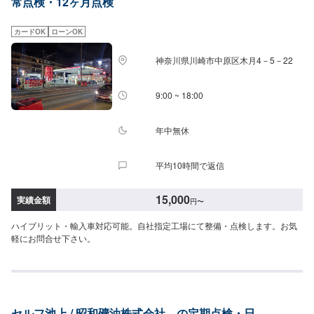
常点検・12ヶ月点検
カードOK
ローンOK
神奈川県川崎市中原区木月4－5－22
9:00 ~ 18:00
年中無休
平均10時間で返信
15,000
実績金額
円
〜
ハイブリット・輸入車対応可能。自社指定工場にて整備・点検します。お気
軽にお問合せ下さい。
セルフ池上 / 昭和礦油株式会社 の定期点検・日