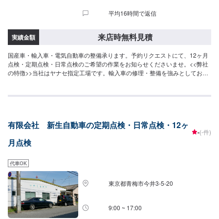
平均16時間で返信
来店時無料見積
実績金額
国産車・輸入車・電気自動車の整備承ります。予約リクエストにて、12ヶ月
点検・定期点検・日常点検のご希望の作業をお知らせくださいませ。<<弊社
の特徴>>当社はヤナセ指定工場です。輸入車の修理・整備を強みとしており
ます。日本車・ドイツ車・イタリア車・アメリカ車・電気自動車のことなら
お任せください！<<代車について>>工場の代車を26台ご用意しております。
万が一の際にも安心です。<<国家資格を持った整備士が多数在籍>>二級整備
士・三級整備士が多数在籍しております。愛車の不具合・気になるところは
なんでもご相談ください！
有限会社 新生自動車の定期点検・日常点検・12ヶ
-
(-件)
月点検
代車OK
東京都青梅市今井3-5-20
9:00 ~ 17:00