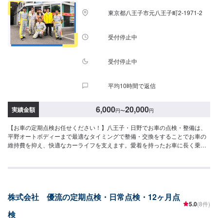
東京都八王子市元八王子町2-1971-2
受付停止中
受付停止中
平均10時間で返信
6,000
20,000
実績金額
円
〜
円
【お車の定期点検お任せください！】八王子・日野でお車の点検・整備は、
平野オートボディーまで最適なタイミングで整備・交換をすることでお車の
維持費を抑え、快適なカーライフを支えます。愛着を持ったお車に長く乗り
たいのなら、定期的な点検・整備が欠かせません。国家資格を持った整備
士・専門スタッフが多数在籍しています。豊富な経験と知識から、お客様の
愛車のコンディションを見極め、適切なメンテナンスを行います。気付かぬ
うちに部品が消耗してしまい出先の故障で困らない為にも、クルマ本来のポ
テンシャルある走りを継続するためにも、点検・整備は平野オートボディー
株式会社 優流の定期点検・日常点検・12ヶ月点
にご依頼下さい。<平野オートボディーならここが安心>✔️自動車整備の確か
5.0
(8件)
な技術✔️整備は柔軟な対応が可能✔️選べるお支払い方法<点検整備の流れ>(1)
検
オファーにてお問い合わせ・日程調整(2)入庫(3)点検・お見積もり(4)修理(5)