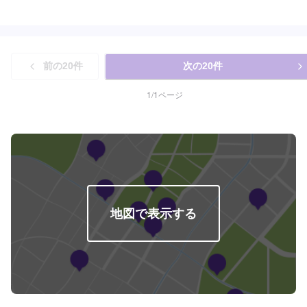
お待ちしております！<費用について>ご来店後のお見積もりとなります。
前の
20
件
次の
20
件
1
/
1
ページ
地図で表示する