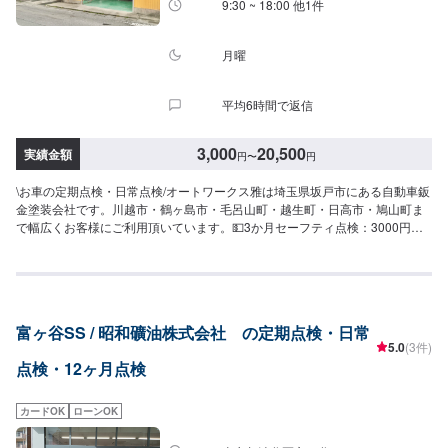
9:30 ~ 18:00 他1件
月曜
平均6時間で返信
3,000
20,500
実績金額
円
〜
円
\お車の定期点検・日常点検/オートワークス雅は埼玉県坂戸市にある自動車鈑
金塗装会社です。川越市・鶴ヶ島市・毛呂山町・越生町・日高市・鳩山町ま
で幅広くお客様にご利用頂いています。💵3か月セーフティ点検：3000円💵
12ヶ月点検：13200円-----------------------------------------------------------埼玉県坂
戸市にある自動車板金塗装会社です。大切な愛車を、早く・安く・綺麗に修
理致します。当社は国からの認可を受けた認証工場となっておりますのでキ
ズやヘコミから、自走不能な事故車・車検・点検・ドレスアップ・保険まで
お車の事であればなんでも当社におまかせ下さい。各保険会社の指定工場に
富ヶ谷SS / 昭和礦油株式会社 の定期点検・日常
もなっておりますので保険修理もお待ちしております。
5.0
(3件)
点検・12ヶ月点検
カードOK
ローンOK