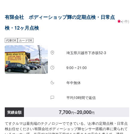
パーツ使用可能<パーツ持ち込み>新品パーツの持ち込みOK！部品の販売や安
価なリサイクルパーツでの対応も可能ですので、ご希望の方はオファーにて
車種情報と車検証をお送りください。<代車について>無料の代車をお出しし
有限会社 ボディーショップ輝の定期点検・日常点
ております。貸し出し中の燃料費はお客様負担となりますので、あらかじめ
-
(-件)
ご了承ください。※状況や修理内容などにより貸し出しできかねる場合もござ
検・12ヶ月点検
います。<対応実績>●カプチーノ：タイミングベルト交換●ルーテシア：エン
ジン不具合●エスクード：車検・エアコンガスクリーニング●ミニクラブマ
ン：エンジンマウント交換↪︎エンジンマウントを3箇所交換、後から追加でエ
代車OK
カードOK
ンジンオイルとエレメント交換、RECSの施工●スマート：車検・ヘッドライ
ト軽研磨<定休日・営業時間>定休日：日・祝・第二土曜日営業時間：9:00〜
埼玉県川越市下赤坂52‐3
17:30
9:00 ~ 21:00
年中無休
平均10時間で返信
7,700
20,000
実績金額
円
〜
円
てすクルマは最先端のテクノロジーでできている。\お車の定期点検・日常点
検お任せください/有限会社ボディーショップ輝センサー搭載の車に乗られて
いるオーナー様、当店では法律改正前でもお客さまの安全を考えて、適切な