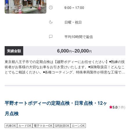
9:00 ~ 17:00
日曜・祝日
平均10時間で返信
6,000
20,000
実績金額
円
〜
円
東京都八王子市での定期点検は【越野ボディーにお任せください】◾熟練の技
術者がお客様の大切なお車をお引き受けいたします。◾保険取扱店！どんなこ
とでもご相談ください。◾各種コーティング、特殊車両製作が得意な工場で
す。展示場もございます。【当社の特徴】✔️修理費用が安いリサイクル部品
を使った鈑金を行っております。✔️金属部分にできた小さなへこみを特殊な
専用工具を使って、短時間でキレイに直す画期的な最新技術「デントリペ
ア」対応✔️自動車メーカー同等の溶接品質を実現【定休日・営業時間】定休
日：日曜日、祝日営業時間：9:00~18:00【1】オファーにてお問い合わせ
平野オートボディーの定期点検・日常点検・12ヶ
【2】お見積り【3】お見積りにご納得いただければ作業開始【4】仕上がり
5.0
(1件)
次第納車【お見積もり・代車無料】リサイクル部品を使った修理や、無料代
月点検
車手配などお客様のニーズに応えるお見積もりを実現します。※代車の燃料代
はお客様にご負担いただいております。※内容などにより貸し出し出来かねる
場合もございます。
代車OK
カードOK
電子マネーOK
QR決済OK
ローンOK