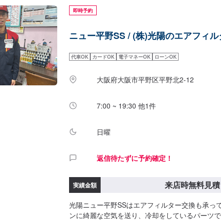
即時予約
ニュー平野SS / (株)光陽のエアフィ
代車OK
カードOK
電子マネーOK
ローンOK
大阪府大阪市平野区平野北2-12
7:00 ~ 19:30 他1件
日曜
返信待たずに予約確定！
来店時無料見積
実績金額
光陽ニュー平野SSはエアフィルター交換も承っ
ンに綺麗な空気を送り、冷却をしているパーツで