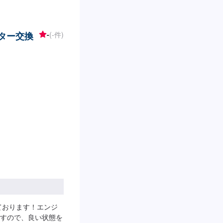
ルター交換
-
(-件)
ております！エンジ
すので、良い状態を