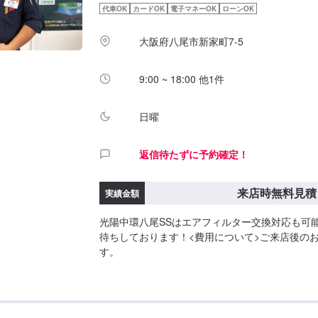
代車OK
カードOK
電子マネーOK
ローンOK
大阪府八尾市新家町7-5
9:00 ~ 18:00 他1件
日曜
返信待たずに予約確定！
来店時無料見積
実績金額
光陽中環八尾SSはエアフィルター交換対応も可
待ちしております！<費用について>ご来店後の
す。