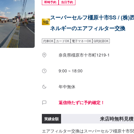
即時予約
当日予約
スーパーセルフ橿原十市SS / (株)
1位
ネルギーのエアフィルター交換
代車OK
カードOK
電子マネーOK
QR決済OK
奈良県橿原市十市町1219-1
9:00 ~ 18:00
年中無休
返信待たずに予約確定！
来店時無料見積
実績金額
エアフィルター交換はスーパーセルフ橿原十市S