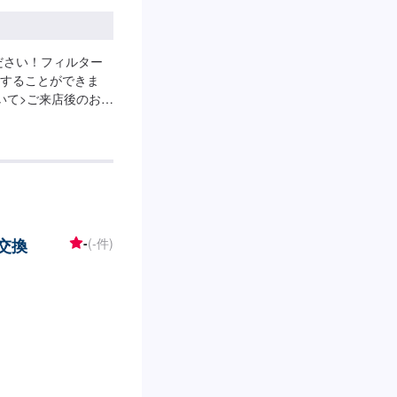
ださい！フィルター
することができま
いて>ご来店後のお見
ー交換
-
(-件)