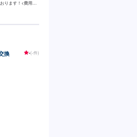
おります！<費用に
ー交換
-
(-件)