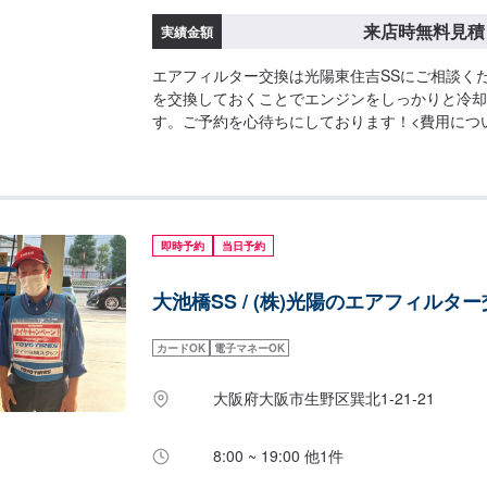
来店時無料見積
実績金額
エアフィルター交換は光陽東住吉SSにご相談く
を交換しておくことでエンジンをしっかりと冷却
す。ご予約を心待ちにしております！<費用につ
積もりとなります。
即時予約
当日予約
大池橋SS / (株)光陽のエアフィルタ
カードOK
電子マネーOK
大阪府大阪市生野区巽北1-21-21
8:00 ~ 19:00 他1件