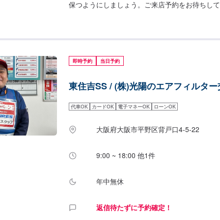
保つようにしましょう。ご来店予約をお待ちして
ついて>ご来店後のお見積もりとなります。
即時予約
当日予約
東住吉SS / (株)光陽のエアフィルタ
代車OK
カードOK
電子マネーOK
ローンOK
大阪府大阪市平野区背戸口4-5-22
9:00 ~ 18:00 他1件
年中無休
返信待たずに予約確定！