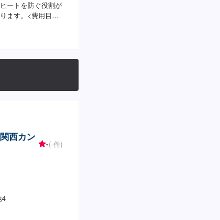
ヒートを防ぐ役割が
ります。<費用目安>
 関西カン
-
(-件)
4