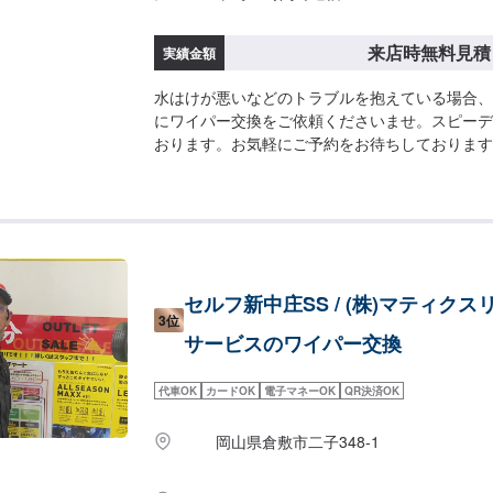
来店時無料見積
実績金額
水はけが悪いなどのトラブルを抱えている場合、
にワイパー交換をご依頼くださいませ。スピーデ
おります。お気軽にご予約をお待ちしております
セルフ新中庄SS / (株)マティクス
3位
サービスのワイパー交換
代車OK
カードOK
電子マネーOK
QR決済OK
岡山県倉敷市二子348-1