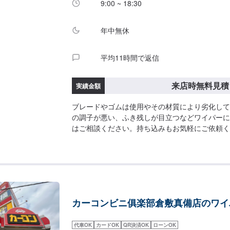
9:00 ~ 18:30
年中無休
平均11時間で返信
来店時無料見積
実績金額
ブレードやゴムは使用やその材質により劣化して
の調子が悪い、ふき残しが目立つなどワイパーに
はご相談ください。持ち込みもお気軽にご依頼く
カーコンビニ俱楽部倉敷真備店のワイ
代車OK
カードOK
QR決済OK
ローンOK