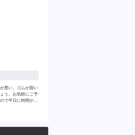
が悪い、ゴムが固い
ょう。お気軽にご予
ので平日に時間が取
を得意としておりま
了承ください。保険
に得意としています
軽自動車)や自社レン
。