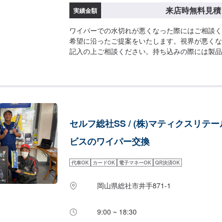
来店時無料見積
実績金額
ワイパーでの水切れが悪くなった際にはご相談く
希望に沿ったご提案をいたします。視界が悪くな
記入の上ご相談ください。持ち込みの際には製品
上、ご予約ください。
セルフ総社SS / (株)マティクスリテ
ビスのワイパー交換
代車OK
カードOK
電子マネーOK
QR決済OK
岡山県総社市井手871-1
9:00 ~ 18:30