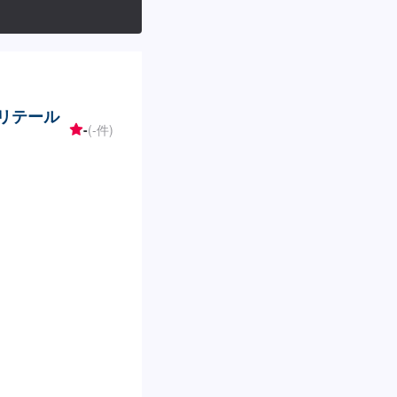
スリテール
-
(-件)