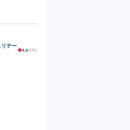
スリテー
4.4
(5件)