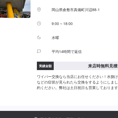
岡山県倉敷市真備町川辺88-1
9:00 ~ 18:00
水曜
平均14時間で返信
来店時無料見積
実績金額
ワイパー交換なら当店にお任せください！水捌け
などの症状が見られたら交換をするようにしまし
約ください。弊社は土日祝日も営業しております
れない方でもご安心ください！主に日本車の対応
す。トラック、外国車対応は出来かねますのでご
事故修理、鈑金塗装、車検、一般整備の作業を特
のでお困りの方は弊社にお任せください！代車(
タカーもございますのでお気軽にご相談ください