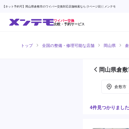
【ネット予約可】岡山県倉敷市のワイパー交換対応店舗検索なら (1ページ目) | メンテモ
ワイパー交換
比較・予約サービス
トップ
全国の整備・修理可能な店舗
岡山県
倉
岡山県倉敷
倉敷市
4件見つかりまし