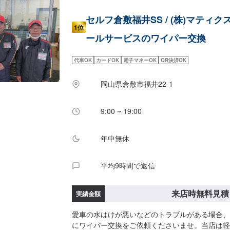
セルフ倉敷福井SS / (株)マティク
1位
ールサービスのワイパー交換
代車OK
カードOK
電子マネーOK
QR決済OK
岡山県倉敷市福井22-1
9:00 ~ 19:00
年中無休
平均9時間で返信
来店時無料見積
実績金額
愛車の水はけが悪いなどのトラブルがある場合、
にワイパー交換をご依頼くださいませ。当店は軽