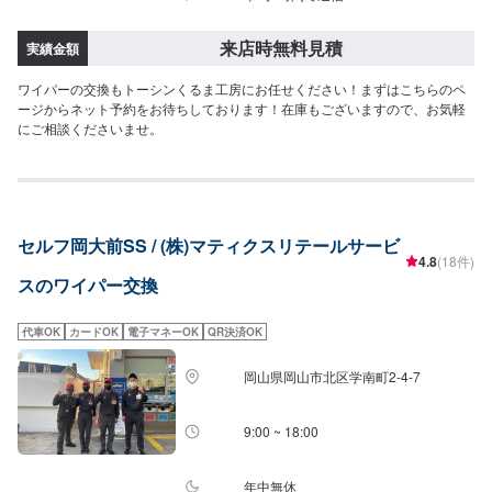
来店時無料見積
実績金額
ワイパーの交換もトーシンくるま工房にお任せください！まずはこちらのペ
ージからネット予約をお待ちしております！在庫もございますので、お気軽
にご相談くださいませ。
セルフ岡大前SS / (株)マティクスリテールサービ
4.8
(18件)
スのワイパー交換
代車OK
カードOK
電子マネーOK
QR決済OK
岡山県岡山市北区学南町2-4-7
9:00 ~ 18:00
年中無休