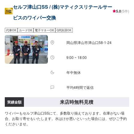
セルフ津山口SS / (株)マティクスリテールサー
1位
5.0
(5件)
ビスのワイパー交換
代車OK
カードOK
電子マネーOK
QR決済OK
岡山県津山市津山口58-1-24
9:00 ~ 18:00
年中無休
平均4時間で返信
来店時無料見積
実績金額
ワイパーもセルフ津山口SSにて、多数取り揃えております。在庫がない場
合、お取り寄せもいたします。水はけが悪いといった場合には、ぜひご予約
くださいませ。