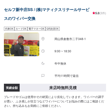
セルフ新中庄SS / (株)マティクスリテールサービ
5.0
(3件)
スのワイパー交換
代車OK
カードOK
電子マネーOK
QR決済OK
岡山県倉敷市二子348-1
9:00 ~ 18:30
年中無休
平均11時間で返信
来店時無料見積
実績金額
ブレードやゴムは使用やその材質により劣化していきます。ワイパーの調子
が悪い、ふき残しが目立つなどワイパーについてお悩みの際にはご相談くだ
さい。持ち込みもお気軽にご依頼ください。