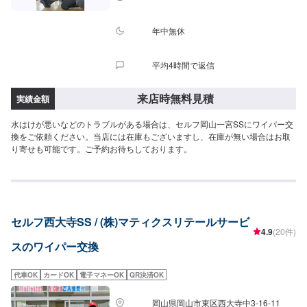
年中無休
平均4時間で返信
来店時無料見積
実績金額
水はけが悪いなどのトラブルがある場合は、セルフ岡山一宮SSにワイパー交
換をご依頼ください。当店には在庫もございますし、在庫が無い場合はお取
り寄せも可能です。ご予約お待ちしております。
セルフ西大寺SS / (株)マティクスリテールサービ
4.9
(20件)
スのワイパー交換
代車OK
カードOK
電子マネーOK
QR決済OK
岡山県岡山市東区西大寺中3-16-11