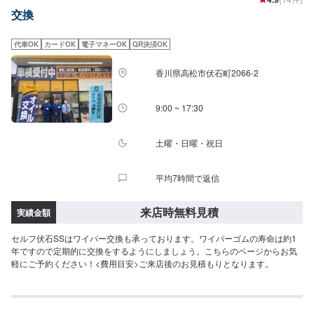
交換
代車OK
カードOK
電子マネーOK
QR決済OK
香川県高松市伏石町2066-2
9:00 ~ 17:30
土曜・日曜・祝日
平均7時間で返信
来店時無料見積
実績金額
セルフ伏石SSはワイパー交換も承っております。ワイパーゴムの寿命は約1
年ですので定期的に交換をするようにしましょう。こちらのページからお気
軽にご予約ください！<費用目安>ご来店後のお見積もりとなります。