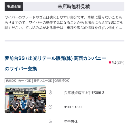
来店時無料見積
実績金額
ワイパーのブレードやゴムは劣化しやすい部分です。車検に通らないことも
ありますので、ワイパーの動作で気になることがある場合にも迫間SSにご相
談ください。持ち込み品がある場合は、車種や製品の情報を必ずお伝えくだ
さい。
夢前台SS / 出光リテール販売(株) 関西カンパニー
4.5
(2件)
のワイパー交換
代車OK
カードOK
電子マネーOK
QR決済OK
兵庫県姫路市上手野306-2
9:00 ~ 18:00
年中無休