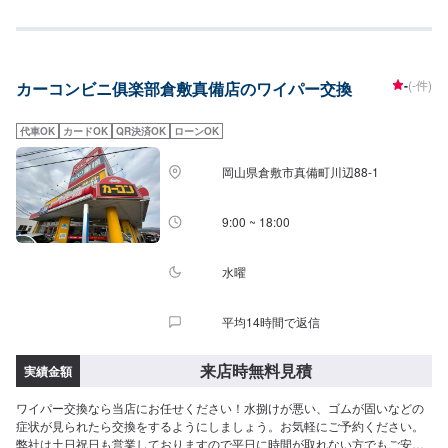
-
(-件)
カーコンビニ俱楽部倉敷真備店のワイパー交換
代車OK
カードOK
QR決済OK
ローンOK
岡山県倉敷市真備町川辺88-1
9:00 ~ 18:00
水曜
平均14時間で返信
来店時無料見積
実績金額
ワイパー交換なら当店にお任せください！水捌けが悪い、ゴムが固いなどの
症状が見られたら交換をするようにしましょう。お気軽にご予約ください。
弊社は土日祝日も営業しておりますので平日に時間が取れない方でもご安心