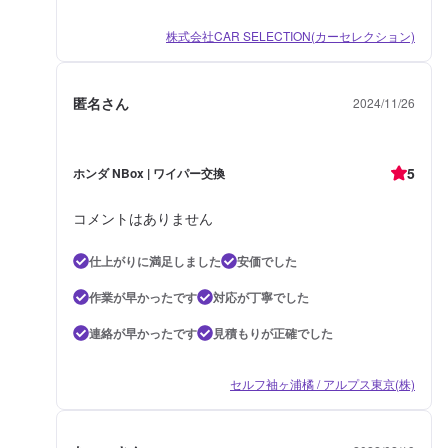
株式会社CAR SELECTION(カーセレクション)
匿名さん
2024/11/26
5
ホンダ NBox | ワイパー交換
コメントはありません
仕上がりに満足しました
安価でした
作業が早かったです
対応が丁寧でした
連絡が早かったです
見積もりが正確でした
セルフ袖ヶ浦橘 / アルプス東京(株)