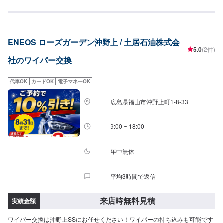
ENEOS ローズガーデン沖野上 / 土居石油株式会
5.0
(2件)
社のワイパー交換
代車OK
カードOK
電子マネーOK
広島県福山市沖野上町1-8-33
9:00 ~ 18:00
年中無休
平均3時間で返信
来店時無料見積
実績金額
ワイパー交換は沖野上SSにお任せください！ワイパーの持ち込みも可能です