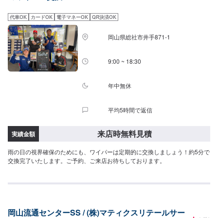
[AG48]2,090円[AG50]2,310円[AG53]2,420円[AG55]2,530円[AG60]2,860円
[AG65]3,080円[AG70W]3,300円[AG30SD]1,540円[AG35SD]1,870円
代車OK
カードOK
電子マネーOK
QR決済OK
[AG38SD]1,980円[AG40SD]2,090円[AG43SD]2,200円[AG45SD]2,420円
[AG48SD]2,530円[AG50SD]2,750円[AG53SD]2,860円[AG55SD]3,080円
岡山県総社市井手871-1
[AG60SD]3,410円[AG65SD]3,740円【ゼリオズ（プレミアム）】（１本交換
価格）[AH30B]1,980円[AH35B]1,980円[AH38B]2,090円[AH40B]2,090円
[AH43B]2,090円[AH45B]2,090円[AH48B]2,090円[AH50B]2,640円
9:00 ~ 18:30
[AH53B]2,640円[AH55B]2,640円[AH60B]3,080円[AH65B]3,080円
[AG70W]1,870円[AH35SD]2,200円[AH38SD]2,310円[AH40SD]2,420円
[AH43SD]2,530円[AH45SD]2,750円[AH48SD]2,860円[AH50SD]3,080円
年中無休
[AH53SD]3,190円[AH55SD]3,410円[AH60SD]3,740円[AH65SD]4,070円【ゼ
リオズ（リア）】（１本交換価格）[AG20RB]1,100円[AG28RB]1,380円
平均5時間で返信
[AG30RB]1,430円[AG35RB]1,650円[AG40RB]1,870円[AG25RA]1,320円
[AG30RA]1,430円[AG35RA]1,650円[AG40RA]1,870円
来店時無料見積
実績金額
雨の日の視界確保のためにも、ワイパーは定期的に交換しましょう！約5分で
交換完了いたします。ご予約、ご来店お待ちしております。
岡山流通センターSS / (株)マティクスリテールサー