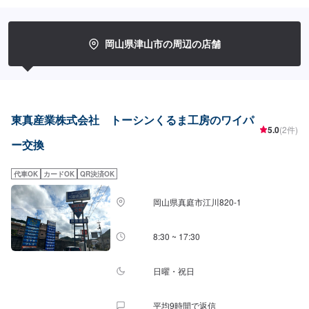
岡山県津山市の周辺の店舗
東真産業株式会社 トーシンくるま工房のワイパ
5.0
(2件)
ー交換
代車OK
カードOK
QR決済OK
岡山県真庭市江川820-1
8:30 ~ 17:30
日曜・祝日
平均9時間で返信