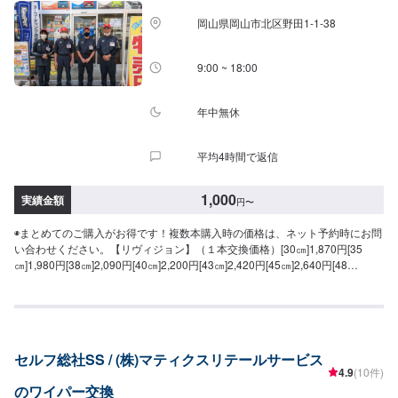
岡山県岡山市北区野田1-1-38
9:00 ~ 18:00
年中無休
平均4時間で返信
1,000
実績金額
円
〜
◉まとめてのご購入がお得です！複数本購入時の価格は、ネット予約時にお問
い合わせください。【リヴィジョン】（１本交換価格）[30㎝]1,870円[35
㎝]1,980円[38㎝]2,090円[40㎝]2,200円[43㎝]2,420円[45㎝]2,640円[48
㎝]2,860円[50㎝]3,080円[53㎝]3,300円[55㎝]3,630円[60㎝]4,070円[65
㎝]4,510円[70㎝]4,950円【エクセル】（１本交換価格）[30㎝]1,650円[35
㎝]1,860円[38㎝]1,980円[40㎝]2,090円[43㎝]2,200円[45㎝]2,310円[48
㎝]2,420円[50㎝]2,640円[53㎝]2,750円[55㎝]2,860円[60㎝]3,190円[65
㎝]3,190円[70㎝]3,630円【リア】（１本交換価格）[28RS]1,210円
セルフ総社SS / (株)マティクスリテールサービス
[30RS]1,320円[35RS]1,540円[40RS]1,760円[30RL]1,320円[35RL]1,540円
4.9
(10件)
[40RL]1,760円【ゼリオズ（スタンダード）】（１本交換価格）[AG30]1,320
のワイパー交換
円[AG35]1,540円[AG38]1,650円[AG40]1,760円[AG43]1,870円[AG45]1,980円