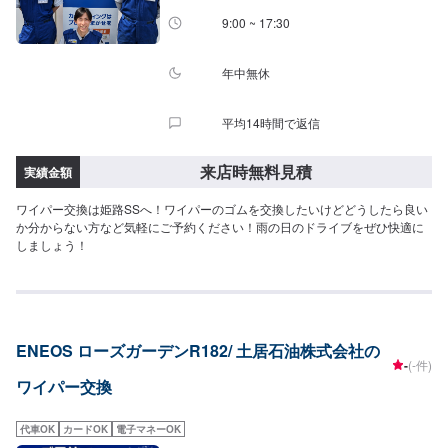
9:00 ~ 17:30
年中無休
平均14時間で返信
来店時無料見積
実績金額
ワイパー交換は姫路SSへ！ワイパーのゴムを交換したいけどどうしたら良い
か分からない方など気軽にご予約ください！雨の日のドライブをぜひ快適に
しましょう！
ENEOS ローズガーデンR182/ 土居石油株式会社の
-
(-件)
ワイパー交換
代車OK
カードOK
電子マネーOK