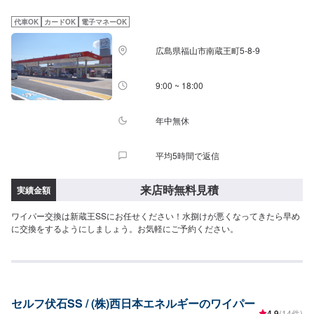
代車OK
カードOK
電子マネーOK
広島県福山市南蔵王町5-8-9
9:00 ~ 18:00
年中無休
平均5時間で返信
来店時無料見積
実績金額
ワイパー交換は新蔵王SSにお任せください！水捌けが悪くなってきたら早め
に交換をするようにしましょう。お気軽にご予約ください。
セルフ伏石SS / (株)西日本エネルギーのワイパー
4.9
(14件)