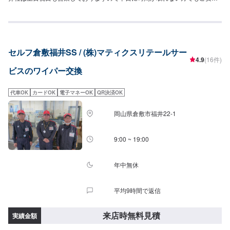
ください！主に日本車の対応を得意としております。トラック、外国車対応
は出来かねますのでご了承ください。保険事故修理、鈑金塗装、車検、一般
整備の作業を特に得意としていますのでお困りの方は弊社にお任せくださ
い！代車(軽自動車)や自社レンタカーもございますのでお気軽にご相談くださ
い。
セルフ倉敷福井SS / (株)マティクスリテールサー
4.9
(16件)
ビスのワイパー交換
代車OK
カードOK
電子マネーOK
QR決済OK
岡山県倉敷市福井22-1
9:00 ~ 19:00
年中無休
平均9時間で返信
来店時無料見積
実績金額