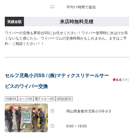
平均11時間で返信
来店時無料見積
実績金額
ワイパーの交換も夢前台SSにお任せください！ワイパー使用時に水はけが良
くないなと感じたら、ワイパーゴムの交換時期かもしれません。まずはご予
約・ご相談ください！！
セルフ児島小川SS / (株)マティクスリテールサー
4.4
(5件)
ビスのワイパー交換
代車OK
カードOK
電子マネーOK
QR決済OK
岡山県倉敷市児島小川6-2-3
9:00 ~ 19:00