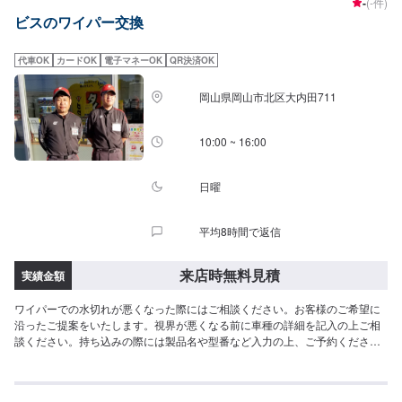
-
(-件)
ビスのワイパー交換
代車OK
カードOK
電子マネーOK
QR決済OK
岡山県岡山市北区大内田711
10:00 ~ 16:00
日曜
平均8時間で返信
来店時無料見積
実績金額
ワイパーでの水切れが悪くなった際にはご相談ください。お客様のご希望に
沿ったご提案をいたします。視界が悪くなる前に車種の詳細を記入の上ご相
談ください。持ち込みの際には製品名や型番など入力の上、ご予約くださ
い。