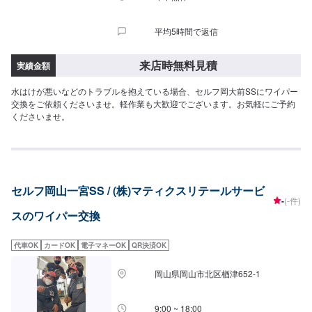
平均5時間で返信
来店時無料見積
実績金額
水はけが悪いなどのトラブルを抱えている場合、セルフ岡大前SSにワイパー
交換をご依頼くださいませ。軽作業も大歓迎でございます。お気軽にご予約
くださいませ。
セルフ岡山一宮SS / (株)マティクスリテールサービ
-
(-件)
スのワイパー交換
代車OK
カードOK
電子マネーOK
QR決済OK
岡山県岡山市北区楢津652-1
9:00 ~ 18:00