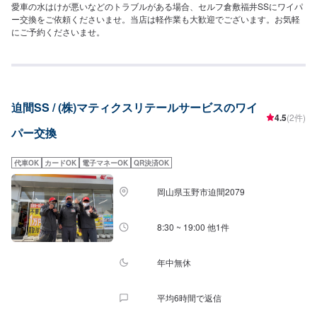
愛車の水はけが悪いなどのトラブルがある場合、セルフ倉敷福井SSにワイパ
ー交換をご依頼くださいませ。当店は軽作業も大歓迎でございます。お気軽
にご予約くださいませ。
迫間SS / (株)マティクスリテールサービスのワイ
4.5
(2件)
パー交換
代車OK
カードOK
電子マネーOK
QR決済OK
岡山県玉野市迫間2079
8:30 ~ 19:00 他1件
年中無休
平均6時間で返信